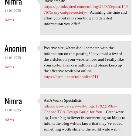
Nimra
uncle empire
uncle empire https:/
https://getinkspired.com/en/blog/525855/post/149
11.01.2025
7675/any-unique-society-...
Admiring the time and
effort you put into your blog and detailed
Adres
information you offer!..
Anonim
Positive site, where did u come up with the
Positive site, where did u
information on this posting?I have read a few of
11.01.2025
the articles on your website now, and I really like
your style. Thanks a million and please keep up
Adres
the effective work.slot online
https://diccut.com/totoonline211
Nimra
A&A Works Specialists
A&A Works Specialists https:/
https://www.yafa.ps/wall/blogs/17822/Why-
11.01.2025
Choose-TCA-Design-Build-for-You...
Great write-
up, I am a big believer in commenting on blogs to
Adres
inform the blog writers know that they’ve added
something worthwhile to the world wide web!..