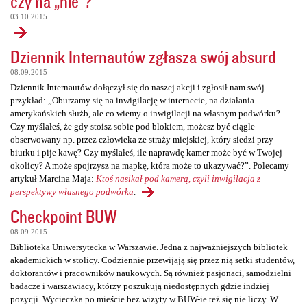
czy na „nie”?
03.10.2015
Dziennik Internautów zgłasza swój absurd
08.09.2015
Dziennik Internautów dołączył się do naszej akcji i zgłosił nam swój
przykład: „Oburzamy się na inwigilację w internecie, na działania
amerykańskich służb, ale co wiemy o inwigilacji na własnym podwórku?
Czy myślałeś, że gdy stoisz sobie pod blokiem, możesz być ciągle
obserwowany np. przez człowieka ze straży miejskiej, który siedzi przy
biurku i pije kawę? Czy myślałeś, ile naprawdę kamer może być w Twojej
okolicy? A może spojrzysz na mapkę, która może to ukazywać?”. Polecamy
artykuł Marcina Maja:
Ktoś nasikał pod kamerą, czyli inwigilacja z
perspektywy własnego podwórka
.
Checkpoint BUW
08.09.2015
Biblioteka Uniwersytecka w Warszawie. Jedna z najważniejszych bibliotek
akademickich w stolicy. Codziennie przewijają się przez nią setki studentów,
doktorantów i pracowników naukowych. Są również pasjonaci, samodzielni
badacze i warszawiacy, którzy poszukują niedostępnych gdzie indziej
pozycji. Wycieczka po mieście bez wizyty w BUW-ie też się nie liczy. W