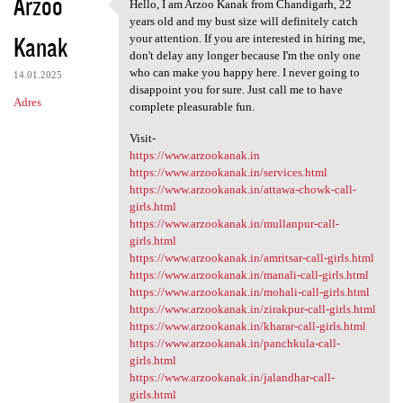
Arzoo
Hello, I am Arzoo Kanak from Chandigarh, 22
Hello, I am Arzoo Kanak from
years old and my bust size will definitely catch
Kanak
your attention. If you are interested in hiring me,
don't delay any longer because I'm the only one
who can make you happy here. I never going to
14.01.2025
disappoint you for sure. Just call me to have
Adres
complete pleasurable fun.
Visit-
https://www.arzookanak.in
https://www.arzookanak.in/services.html
https://www.arzookanak.in/attawa-chowk-call-
girls.html
https://www.arzookanak.in/mullanpur-call-
girls.html
https://www.arzookanak.in/amritsar-call-girls.html
https://www.arzookanak.in/manali-call-girls.html
https://www.arzookanak.in/mohali-call-girls.html
https://www.arzookanak.in/zirakpur-call-girls.html
https://www.arzookanak.in/kharar-call-girls.html
https://www.arzookanak.in/panchkula-call-
girls.html
https://www.arzookanak.in/jalandhar-call-
girls.html