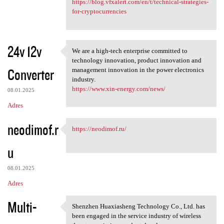
https://blog.vfxalert.com/en/t/technical-strategies-
for-cryptocurrencies
24v 12v
We are a high-tech enterprise committed to
We are a high-tech enterprise
technology innovation, product innovation and
Converter
management innovation in the power electronics
industry.
https://www.xin-energy.com/news/
08.01.2025
Adres
neodimof.r
https://neodimof.ru/
https://neodimof.ru/
u
08.01.2025
Adres
Multi-
Shenzhen Huaxiasheng Technology Co., Ltd. has
Shenzhen Huaxiasheng
been engaged in the service industry of wireless