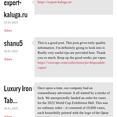
expert-
https://expert-kaluga.ru/
https://expert-kaluga.ru/
kaluga.ru
15.01.2025
Adres
shanu5
This is a good post. This post gives truly quality
This is a good post. This
information. I’m definitely going to look into it.
16.01.2025
Really very useful tips are provided here. Thank
you so much. Keep up the good works. jnr vapes
Adres
https://voovape.com/collections/jnr-disposable-
vapes/
Luxury Iron
Once upon a time, our company had an
Once upon a time, our company
extraordinary adventure. It all started by a stroke of
Tab...
luck. We unexpectedly landed an order for vases
for the 2022 World Cup Exhibition Hall. This was
no ordinary order – it consisted of 10,000 vases,
16.01.2025
each beautifully printed with the logo of the Qatar
Adres