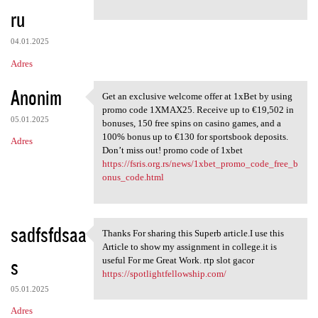
ru
04.01.2025
Adres
Anonim
Get an exclusive welcome offer at 1xBet by using
Get an exclusive welcome
promo code 1XMAX25. Receive up to €19,502 in
05.01.2025
bonuses, 150 free spins on casino games, and a
100% bonus up to €130 for sportsbook deposits.
Adres
Don’t miss out! promo code of 1xbet
https://fsris.org.rs/news/1xbet_promo_code_free_b
onus_code.html
sadfsfdsaa
Thanks For sharing this Superb article.I use this
Thanks For sharing this
Article to show my assignment in college.it is
s
useful For me Great Work. rtp slot gacor
https://spotlightfellowship.com/
05.01.2025
Adres