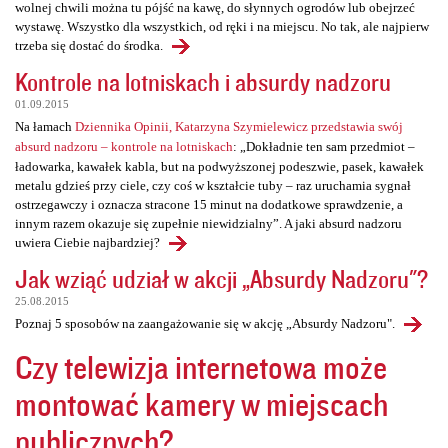
wolnej chwili można tu pójść na kawę, do słynnych ogrodów lub obejrzeć
wystawę. Wszystko dla wszystkich, od ręki i na miejscu. No tak, ale najpierw
trzeba się dostać do środka.
Kontrole na lotniskach i absurdy nadzoru
01.09.2015
Na łamach
Dziennika Opinii, Katarzyna Szymielewicz przedstawia swój
absurd nadzoru – kontrole na lotniskach
: „Dokładnie ten sam przedmiot –
ładowarka, kawałek kabla, but na podwyższonej podeszwie, pasek, kawałek
metalu gdzieś przy ciele, czy coś w kształcie tuby – raz uruchamia sygnał
ostrzegawczy i oznacza stracone 15 minut na dodatkowe sprawdzenie, a
innym razem okazuje się zupełnie niewidzialny”. A jaki absurd nadzoru
uwiera Ciebie najbardziej?
Jak wziąć udział w akcji „Absurdy Nadzoru"?
25.08.2015
Poznaj 5 sposobów na zaangażowanie się w akcję „Absurdy Nadzoru".
Czy telewizja internetowa może
montować kamery w miejscach
publicznych?