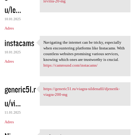
levitra-20-mg
u/le...
10.01.2025
Adres
instacams
Navigating the internet can be tricky, especially
Navigating the internet can
when encountering platforms like Instacams. With
10.01.2025
countless websites promising various services,
knowing which ones are trustworthy is crucial.
Adres
https://camround.com/instacams/
generic51.r
https://generic51.ru/viagra-sildenafil/djenerik-
https://generic51.ru/viagra
viagra-200-mg
u/vi...
11.01.2025
Adres