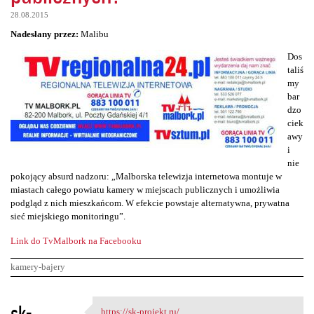
28.08.2015
Nadesłany przez:
Malibu
Dos
taliś
my
bar
dzo
ciek
awy
i
nie
pokojący absurd nadzoru: „Malborska telewizja internetowa montuje w
miastach całego powiatu kamery w miejscach publicznych i umożliwia
podgląd z nich mieszkańcom. W efekcie powstaje alternatywna, prywatna
sieć miejskiego monitoringu”.
Link do TvMalbork na Facebooku
kamery-bajery
K
sk-
https://sk-projekt.ru/