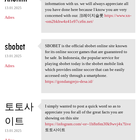
Thank you because you have
information with us. we will always appreciate all
13.01.2025
you have done here because I know you are very
concerned with our. 크레이지슬롯
https://www.xn-
Adres
-om2bkhw4z41e97cz6n.net/
sbobet
SBOBET is the official sbobet online site known
SBOBET is the official sbobet
for its online soccer games that are guaranteed to
13.01.2025
be safe. In Indonesia, the popular service for
playing sbobet today is the sbobet mobile link
Adres
which provides online soccer that can be easily
accessed only through a smartphone.
https://gondangrejo-desa.id/
토토사
I simply wanted to post a quick word so as to
I simply wanted to post a
appreciate you for all of the great facts you are
이트
showing on this site
https://infogram.com/-or--1h8n6m30k9wvj4x?live
토토사이트
13.01.2025