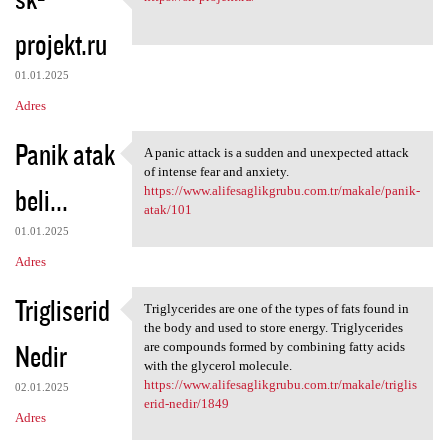
https://sk-projekt.ru/
o
projekt.ru
m
e
01.01.2025
n
Adres
t
Panik atak
a
A panic attack is a sudden and unexpected attack
A panic attack is a sudden
of intense fear and anxiety.
r
beli...
https://www.alifesaglikgrubu.com.tr/makale/panik-
z
atak/101
e
01.01.2025
Adres
Trigliserid
Triglycerides are one of the types of fats found in
Triglycerides are one of the
the body and used to store energy. Triglycerides
Nedir
are compounds formed by combining fatty acids
with the glycerol molecule.
https://www.alifesaglikgrubu.com.tr/makale/triglis
02.01.2025
erid-nedir/1849
Adres