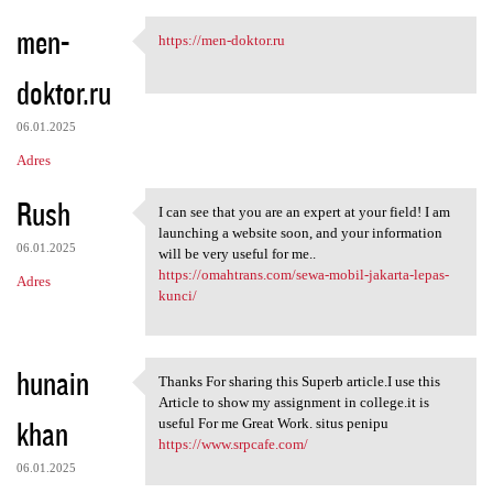
men-
https://men-doktor.ru
https://men-doktor.ru
doktor.ru
06.01.2025
Adres
Rush
I can see that you are an expert at your field! I am
I can see that you are an
launching a website soon, and your information
06.01.2025
will be very useful for me..
https://omahtrans.com/sewa-mobil-jakarta-lepas-
Adres
kunci/
hunain
Thanks For sharing this Superb article.I use this
Thanks For sharing this
Article to show my assignment in college.it is
khan
useful For me Great Work. situs penipu
https://www.srpcafe.com/
06.01.2025