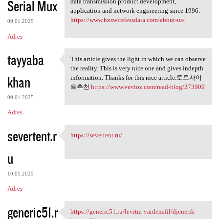
Serial Mux
data transmission product development,
application and network engineering since 1996.
https://www.hxswirelessdata.com/about-us/
09.01.2025
Adres
tayyaba
This article gives the light in which we can observe
This article gives the light
the reality. This is very nice one and gives indepth
khan
information. Thanks for this nice article.토토사이
트추천
https://www.vevioz.com/read-blog/273909
09.01.2025
Adres
severtent.r
https://severtent.ru/
https://severtent.ru/
u
10.01.2025
Adres
generic51.r
https://generic51.ru/levitra-vardenafil/djenerik-
https://generic51.ru/levitra