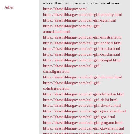
who still aspire to discover the best escort team.
Adres
https://shashibhargav.com/
https://shashibhargav.com/call-girl-aerocity.html
https://shashibhargav.com/call-girl-agra.html
https://shashibhargav.com/call-girl-
ahmedabad.html
https://shashibhargav.com/call-girl-amritsar.html
https://shashibhargav.com/call-girl-andheri.html
https://shashibhargav.com/call-girl-bandra.html
https://shashibhargav.com/call-girl-bandra.html
https://shashibhargav.com/call-girl-bhopal.html
https://shashibhargav.com/call-girl-
chandigarh.html
https://shashibhargav.com/call-girl-chennai.html
https://shashibhargav.com/call-girl-
coimbatore.html
https://shashibhargav.com/call-girl-dehradun.html
https://shashibhargav.com/call-girl-delhi.html
https://shashibhargav.com/call-girl-dwarka.html
https://shashibhargav.com/call-girl-ghaziabad.html
https://shashibhargav.com/call-girl-goa.html
https://shashibhargav.com/call-girl-gurgaon.html
https://shashibhargav.com/call-girl-guwahati.html
https://shashibhargav.com/call-girl-haridwar.html