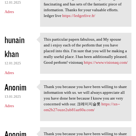
12.01.2025
fascinating and has sets of the fantastic piece of
information. Thanks for your valuable efforts.
Adres
ledger live
https://ledgerlive.fr/
hunain
This particular papers fabulous, and My spouse
This particular papers
and i enjoy each of the perform that you have
khan
placed into this. I’m sure that you will be making a
really useful place. I has been additionally pleased.
Good perform! visionaq
https://www.visionaq.com/
12.01.2025
Adres
Anonim
Thank you because you have been willing to share
Thank you because you have
information with us. we will always appreciate all
13.01.2025
you have done here because I know you are very
concerned with our. 크레이지슬롯
https://xn--
Adres
om2b27ouze2ub81az60a.com/
Anonim
Thank you because you have been willing to share