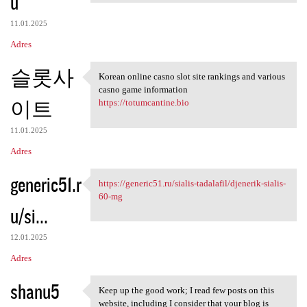
u
11.01.2025
Adres
슬롯사
Korean online casno slot site rankings and various
Korean online casno slot site
casno game information
이트
https://totumcantine.bio
11.01.2025
Adres
generic51.r
https://generic51.ru/sialis-tadalafil/djenerik-sialis-
https://generic51.ru/sialis
60-mg
u/si...
12.01.2025
Adres
shanu5
Keep up the good work; I read few posts on this
Keep up the good work; I read
website, including I consider that your blog is