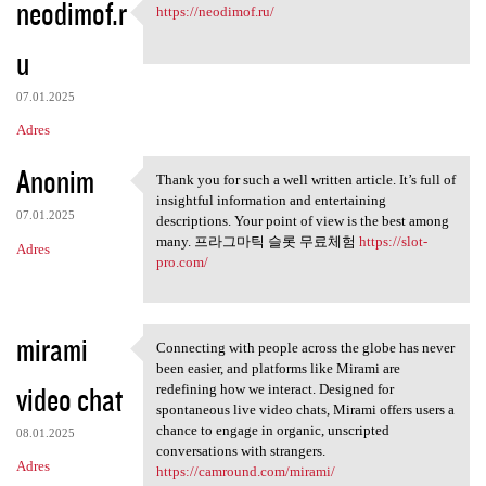
neodimof.r
https://neodimof.ru/
https://neodimof.ru/
u
07.01.2025
Adres
Anonim
Thank you for such a well written article. It’s full of
Thank you for such a well
insightful information and entertaining
07.01.2025
descriptions. Your point of view is the best among
many. 프라그마틱 슬롯 무료체험
https://slot-
Adres
pro.com/
mirami
Connecting with people across the globe has never
Connecting with people across
been easier, and platforms like Mirami are
video chat
redefining how we interact. Designed for
spontaneous live video chats, Mirami offers users a
chance to engage in organic, unscripted
08.01.2025
conversations with strangers.
Adres
https://camround.com/mirami/