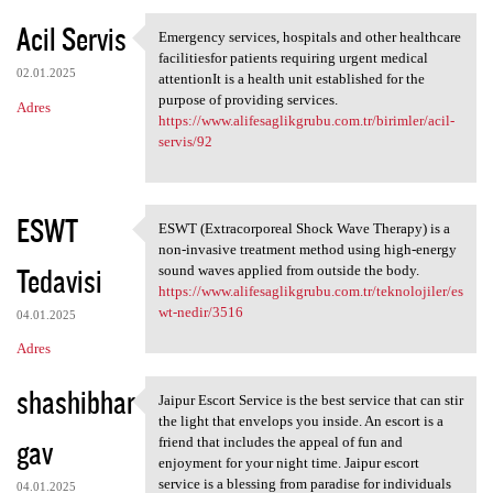
Acil Servis
Emergency services, hospitals and other healthcare
Emergency services, hospitals
facilitiesfor patients requiring urgent medical
02.01.2025
attentionIt is a health unit established for the
purpose of providing services.
Adres
https://www.alifesaglikgrubu.com.tr/birimler/acil-
servis/92
ESWT
ESWT (Extracorporeal Shock Wave Therapy) is a
ESWT (Extracorporeal Shock
non-invasive treatment method using high-energy
Tedavisi
sound waves applied from outside the body.
https://www.alifesaglikgrubu.com.tr/teknolojiler/es
wt-nedir/3516
04.01.2025
Adres
shashibhar
Jaipur Escort Service is the best service that can stir
Jaipur Escort Service is the
the light that envelops you inside. An escort is a
gav
friend that includes the appeal of fun and
enjoyment for your night time. Jaipur escort
service is a blessing from paradise for individuals
04.01.2025