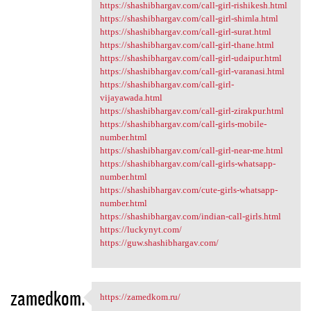
https://shashibhargav.com/call-girl-rishikesh.html
https://shashibhargav.com/call-girl-shimla.html
https://shashibhargav.com/call-girl-surat.html
https://shashibhargav.com/call-girl-thane.html
https://shashibhargav.com/call-girl-udaipur.html
https://shashibhargav.com/call-girl-varanasi.html
https://shashibhargav.com/call-girl-
vijayawada.html
https://shashibhargav.com/call-girl-zirakpur.html
https://shashibhargav.com/call-girls-mobile-
number.html
https://shashibhargav.com/call-girl-near-me.html
https://shashibhargav.com/call-girls-whatsapp-
number.html
https://shashibhargav.com/cute-girls-whatsapp-
number.html
https://shashibhargav.com/indian-call-girls.html
https://luckynyt.com/
https://guw.shashibhargav.com/
zamedkom.
https://zamedkom.ru/
https://zamedkom.ru/