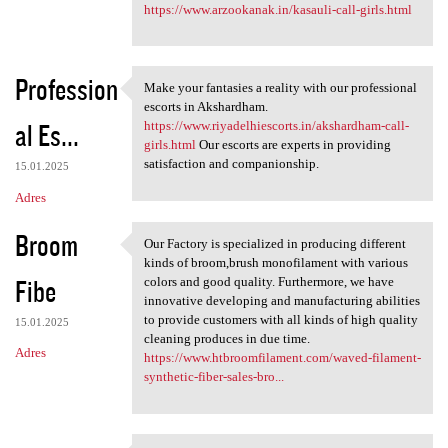
https://www.arzookanak.in/kasauli-call-girls.html
Profession
Make your fantasies a reality with our professional
Make your fantasies a reality
escorts in Akshardham.
al Es...
https://www.riyadelhiescorts.in/akshardham-call-
girls.html
Our escorts are experts in providing
satisfaction and companionship.
15.01.2025
Adres
Broom
Our Factory is specialized in producing different
Our Factory is specialized in
kinds of broom,brush monofilament with various
Fibe
colors and good quality. Furthermore, we have
innovative developing and manufacturing abilities
to provide customers with all kinds of high quality
15.01.2025
cleaning produces in due time.
Adres
https://www.htbroomfilament.com/waved-filament-
synthetic-fiber-sales-bro...