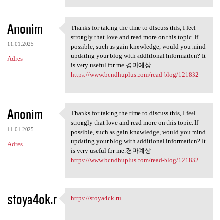
Anonim
Thanks for taking the time to discuss this, I feel
Thanks for taking the time to
strongly that love and read more on this topic. If
11.01.2025
possible, such as gain knowledge, would you mind
updating your blog with additional information? It
Adres
is very useful for me.경마예상
https://www.bondhuplus.com/read-blog/121832
Anonim
Thanks for taking the time to discuss this, I feel
Thanks for taking the time to
strongly that love and read more on this topic. If
11.01.2025
possible, such as gain knowledge, would you mind
updating your blog with additional information? It
Adres
is very useful for me.경마예상
https://www.bondhuplus.com/read-blog/121832
stoya4ok.r
https://stoya4ok.ru
https://stoya4ok.ru