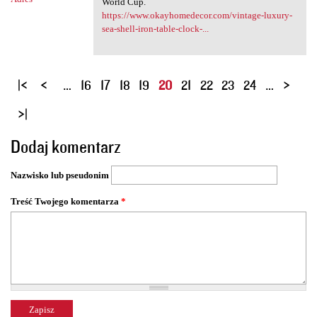
World Cup.
https://www.okayhomedecor.com/vintage-luxury-
sea-shell-iron-table-clock-...
S
…
16
17
18
19
20
21
22
23
24
…
t
r
o
Dodaj komentarz
n
y
Nazwisko lub pseudonim
Treść Twojego komentarza
*