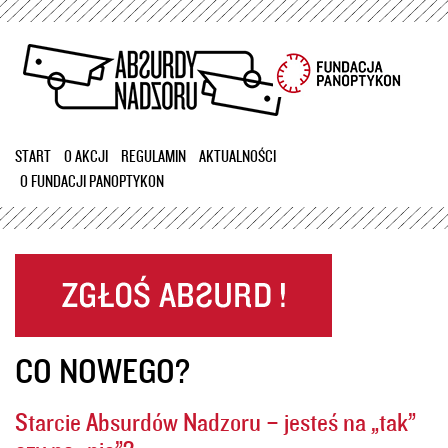
Przejdź
do
treści
START
O AKCJI
REGULAMIN
AKTUALNOŚCI
O FUNDACJI PANOPTYKON
CO NOWEGO?
Starcie Absurdów Nadzoru – jesteś na „tak”