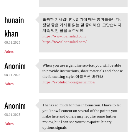
hunain
훌륭한 기사입니다. 읽기에 매우 흥미롭습니다.
훌륭한 기사입니다. 읽기에 매우
정말 좋은 기사를 읽는 걸 좋아해요. 고맙습니다!
흥미롭습니다. 정말
khan
계속 멋진 글을 써주세요.
https://www.loansalad.com/
https://www.loansalad.com/
08.01.2025
Adres
Anonim
When you use a genuine service, you will be able
When you use a genuine
to provide instructions, share materials and choose
08.01.2025
the formatting style. 에볼루션 바카라
https://evolution-pragmatic.mba/
Adres
Anonim
Thanks so much for this information. I have to let
Thanks so much for this
you know I concur on several of the points you
08.01.2025
make here and others may require some further
review, but I can see your viewpoint. binary
Adres
options signals