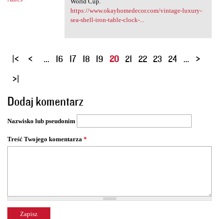
World Cup.
https://www.okayhomedecor.com/vintage-luxury-
sea-shell-iron-table-clock-...
S
…
16
17
18
19
20
21
22
23
24
…
t
r
o
Dodaj komentarz
n
y
Nazwisko lub pseudonim
Treść Twojego komentarza
*