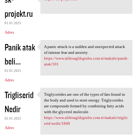
https://sk-projekt.ru/
o
projekt.ru
m
e
01.01.2025
n
Adres
t
Panik atak
a
A panic attack is a sudden and unexpected attack
A panic attack is a sudden
of intense fear and anxiety.
r
beli...
https://www.alifesaglikgrubu.com.tr/makale/panik-
z
atak/101
e
01.01.2025
Adres
Trigliserid
Triglycerides are one of the types of fats found in
Triglycerides are one of the
the body and used to store energy. Triglycerides
Nedir
are compounds formed by combining fatty acids
with the glycerol molecule.
https://www.alifesaglikgrubu.com.tr/makale/triglis
02.01.2025
erid-nedir/1849
Adres