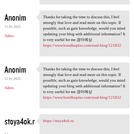
Anonim
Thanks for taking the time to discuss this, I feel
Thanks for taking the time to
strongly that love and read more on this topic. If
11.01.2025
possible, such as gain knowledge, would you mind
updating your blog with additional information? It
Adres
is very useful for me.경마예상
https://www.bondhuplus.com/read-blog/121832
Anonim
Thanks for taking the time to discuss this, I feel
Thanks for taking the time to
strongly that love and read more on this topic. If
11.01.2025
possible, such as gain knowledge, would you mind
updating your blog with additional information? It
Adres
is very useful for me.경마예상
https://www.bondhuplus.com/read-blog/121832
stoya4ok.r
https://stoya4ok.ru
https://stoya4ok.ru