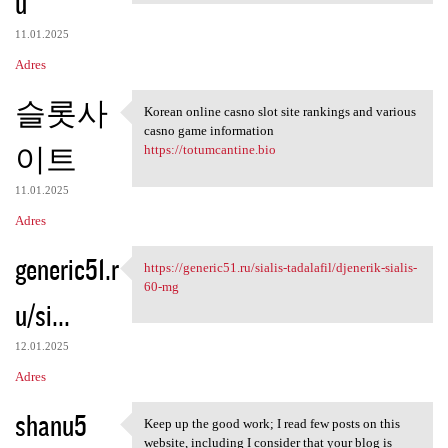
u
11.01.2025
Adres
슬롯사
Korean online casno slot site rankings and various
Korean online casno slot site
casno game information
이트
https://totumcantine.bio
11.01.2025
Adres
generic51.r
https://generic51.ru/sialis-tadalafil/djenerik-sialis-
https://generic51.ru/sialis
60-mg
u/si...
12.01.2025
Adres
shanu5
Keep up the good work; I read few posts on this
Keep up the good work; I read
website, including I consider that your blog is