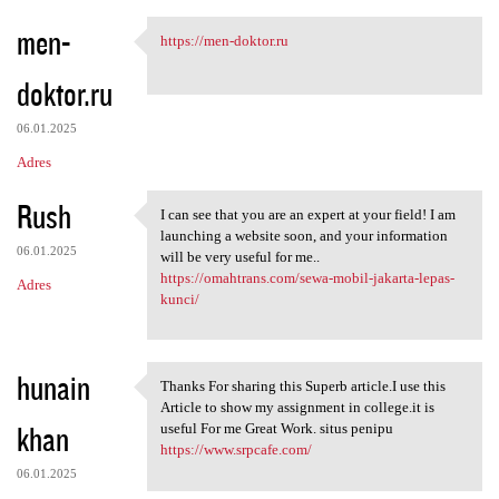
men-
https://men-doktor.ru
https://men-doktor.ru
doktor.ru
06.01.2025
Adres
Rush
I can see that you are an expert at your field! I am
I can see that you are an
launching a website soon, and your information
06.01.2025
will be very useful for me..
https://omahtrans.com/sewa-mobil-jakarta-lepas-
Adres
kunci/
hunain
Thanks For sharing this Superb article.I use this
Thanks For sharing this
Article to show my assignment in college.it is
khan
useful For me Great Work. situs penipu
https://www.srpcafe.com/
06.01.2025