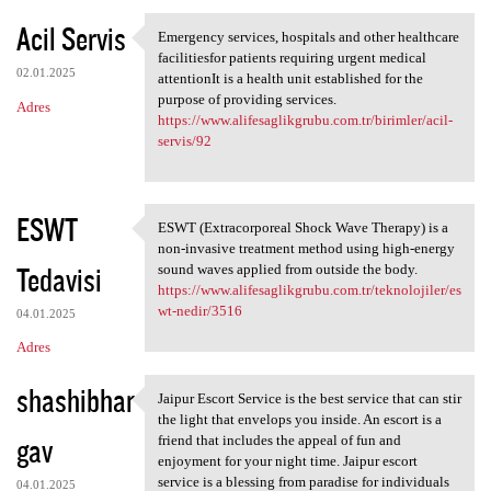
Acil Servis
Emergency services, hospitals and other healthcare
Emergency services, hospitals
facilitiesfor patients requiring urgent medical
02.01.2025
attentionIt is a health unit established for the
purpose of providing services.
Adres
https://www.alifesaglikgrubu.com.tr/birimler/acil-
servis/92
ESWT
ESWT (Extracorporeal Shock Wave Therapy) is a
ESWT (Extracorporeal Shock
non-invasive treatment method using high-energy
Tedavisi
sound waves applied from outside the body.
https://www.alifesaglikgrubu.com.tr/teknolojiler/es
wt-nedir/3516
04.01.2025
Adres
shashibhar
Jaipur Escort Service is the best service that can stir
Jaipur Escort Service is the
the light that envelops you inside. An escort is a
gav
friend that includes the appeal of fun and
enjoyment for your night time. Jaipur escort
service is a blessing from paradise for individuals
04.01.2025