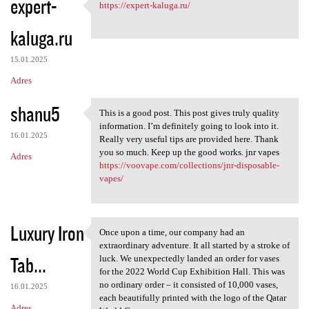
expert-
https://expert-kaluga.ru/
https://expert-kaluga.ru/
kaluga.ru
15.01.2025
Adres
shanu5
This is a good post. This post gives truly quality
This is a good post. This
information. I’m definitely going to look into it.
16.01.2025
Really very useful tips are provided here. Thank
you so much. Keep up the good works. jnr vapes
Adres
https://voovape.com/collections/jnr-disposable-
vapes/
Luxury Iron
Once upon a time, our company had an
Once upon a time, our company
extraordinary adventure. It all started by a stroke of
Tab...
luck. We unexpectedly landed an order for vases
for the 2022 World Cup Exhibition Hall. This was
no ordinary order – it consisted of 10,000 vases,
16.01.2025
each beautifully printed with the logo of the Qatar
Adres