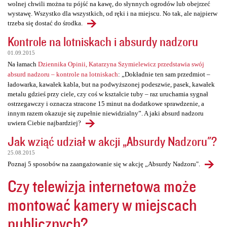
wolnej chwili można tu pójść na kawę, do słynnych ogrodów lub obejrzeć
wystawę. Wszystko dla wszystkich, od ręki i na miejscu. No tak, ale najpierw
trzeba się dostać do środka.
Kontrole na lotniskach i absurdy nadzoru
01.09.2015
Na łamach
Dziennika Opinii, Katarzyna Szymielewicz przedstawia swój
absurd nadzoru – kontrole na lotniskach
: „Dokładnie ten sam przedmiot –
ładowarka, kawałek kabla, but na podwyższonej podeszwie, pasek, kawałek
metalu gdzieś przy ciele, czy coś w kształcie tuby – raz uruchamia sygnał
ostrzegawczy i oznacza stracone 15 minut na dodatkowe sprawdzenie, a
innym razem okazuje się zupełnie niewidzialny”. A jaki absurd nadzoru
uwiera Ciebie najbardziej?
Jak wziąć udział w akcji „Absurdy Nadzoru"?
25.08.2015
Poznaj 5 sposobów na zaangażowanie się w akcję „Absurdy Nadzoru".
Czy telewizja internetowa może
montować kamery w miejscach
publicznych?