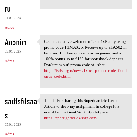
ru
04.01.2025
Adres
Anonim
Get an exclusive welcome offer at 1xBet by using
Get an exclusive welcome
promo code 1XMAX25. Receive up to €19,502 in
05.01.2025
bonuses, 150 free spins on casino games, and a
100% bonus up to €130 for sportsbook deposits.
Adres
Don’t miss out! promo code of 1xbet
https://fsris.org.rs/news/1xbet_promo_code_free_b
onus_code.html
sadfsfdsaa
Thanks For sharing this Superb article.I use this
Thanks For sharing this
Article to show my assignment in college.it is
s
useful For me Great Work. rtp slot gacor
https://spotlightfellowship.com/
05.01.2025
Adres