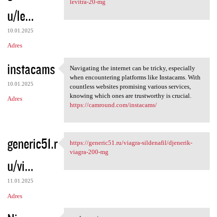
levitra-20-mg
u/le...
10.01.2025
Adres
instacams
Navigating the internet can be tricky, especially
Navigating the internet can
when encountering platforms like Instacams. With
10.01.2025
countless websites promising various services,
knowing which ones are trustworthy is crucial.
Adres
https://camround.com/instacams/
generic51.r
https://generic51.ru/viagra-sildenafil/djenerik-
https://generic51.ru/viagra
viagra-200-mg
u/vi...
11.01.2025
Adres