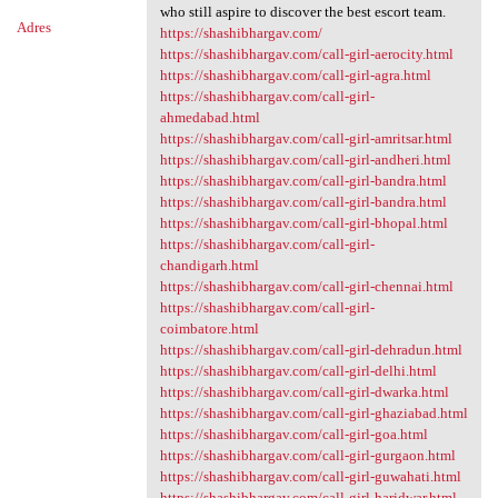
who still aspire to discover the best escort team.
Adres
https://shashibhargav.com/
https://shashibhargav.com/call-girl-aerocity.html
https://shashibhargav.com/call-girl-agra.html
https://shashibhargav.com/call-girl-
ahmedabad.html
https://shashibhargav.com/call-girl-amritsar.html
https://shashibhargav.com/call-girl-andheri.html
https://shashibhargav.com/call-girl-bandra.html
https://shashibhargav.com/call-girl-bandra.html
https://shashibhargav.com/call-girl-bhopal.html
https://shashibhargav.com/call-girl-
chandigarh.html
https://shashibhargav.com/call-girl-chennai.html
https://shashibhargav.com/call-girl-
coimbatore.html
https://shashibhargav.com/call-girl-dehradun.html
https://shashibhargav.com/call-girl-delhi.html
https://shashibhargav.com/call-girl-dwarka.html
https://shashibhargav.com/call-girl-ghaziabad.html
https://shashibhargav.com/call-girl-goa.html
https://shashibhargav.com/call-girl-gurgaon.html
https://shashibhargav.com/call-girl-guwahati.html
https://shashibhargav.com/call-girl-haridwar.html