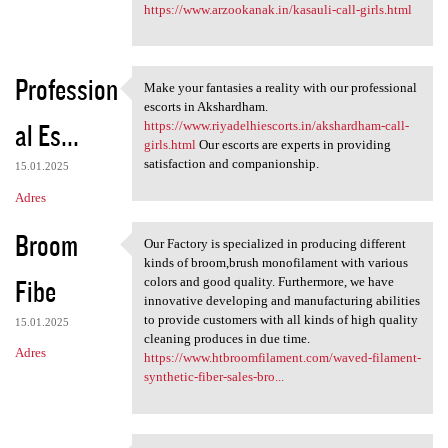
https://www.arzookanak.in/kasauli-call-girls.html
Profession
Make your fantasies a reality with our professional
Make your fantasies a reality
escorts in Akshardham.
al Es...
https://www.riyadelhiescorts.in/akshardham-call-
girls.html
Our escorts are experts in providing
satisfaction and companionship.
15.01.2025
Adres
Broom
Our Factory is specialized in producing different
Our Factory is specialized in
kinds of broom,brush monofilament with various
Fibe
colors and good quality. Furthermore, we have
innovative developing and manufacturing abilities
to provide customers with all kinds of high quality
15.01.2025
cleaning produces in due time.
Adres
https://www.htbroomfilament.com/waved-filament-
synthetic-fiber-sales-bro...