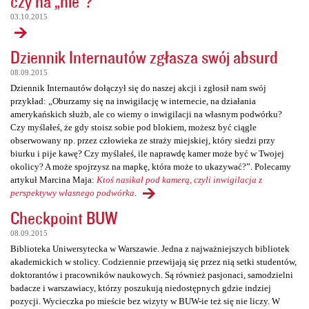
czy na „nie”?
03.10.2015
Dziennik Internautów zgłasza swój absurd
08.09.2015
Dziennik Internautów dołączył się do naszej akcji i zgłosił nam swój
przykład: „Oburzamy się na inwigilację w internecie, na działania
amerykańskich służb, ale co wiemy o inwigilacji na własnym podwórku?
Czy myślałeś, że gdy stoisz sobie pod blokiem, możesz być ciągle
obserwowany np. przez człowieka ze straży miejskiej, który siedzi przy
biurku i pije kawę? Czy myślałeś, ile naprawdę kamer może być w Twojej
okolicy? A może spojrzysz na mapkę, która może to ukazywać?”. Polecamy
artykuł Marcina Maja:
Ktoś nasikał pod kamerą, czyli inwigilacja z
perspektywy własnego podwórka
.
Checkpoint BUW
08.09.2015
Biblioteka Uniwersytecka w Warszawie. Jedna z najważniejszych bibliotek
akademickich w stolicy. Codziennie przewijają się przez nią setki studentów,
doktorantów i pracowników naukowych. Są również pasjonaci, samodzielni
badacze i warszawiacy, którzy poszukują niedostępnych gdzie indziej
pozycji. Wycieczka po mieście bez wizyty w BUW-ie też się nie liczy. W