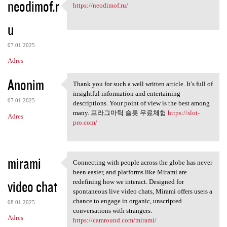
neodimof.r
https://neodimof.ru/
https://neodimof.ru/
u
07.01.2025
Adres
Anonim
Thank you for such a well written article. It’s full of
Thank you for such a well
insightful information and entertaining
07.01.2025
descriptions. Your point of view is the best among
many. 프라그마틱 슬롯 무료체험
https://slot-
Adres
pro.com/
mirami
Connecting with people across the globe has never
Connecting with people across
been easier, and platforms like Mirami are
video chat
redefining how we interact. Designed for
spontaneous live video chats, Mirami offers users a
chance to engage in organic, unscripted
08.01.2025
conversations with strangers.
Adres
https://camround.com/mirami/