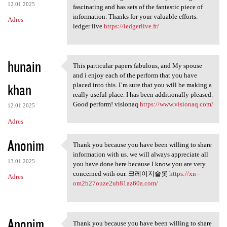
12.01.2025
fascinating and has sets of the fantastic piece of
information. Thanks for your valuable efforts.
Adres
ledger live
https://ledgerlive.fr/
hunain
This particular papers fabulous, and My spouse
This particular papers
and i enjoy each of the perform that you have
khan
placed into this. I’m sure that you will be making a
really useful place. I has been additionally pleased.
Good perform! visionaq
https://www.visionaq.com/
12.01.2025
Adres
Anonim
Thank you because you have been willing to share
Thank you because you have
information with us. we will always appreciate all
13.01.2025
you have done here because I know you are very
concerned with our. 크레이지슬롯
https://xn--
Adres
om2b27ouze2ub81az60a.com/
Anonim
Thank you because you have been willing to share