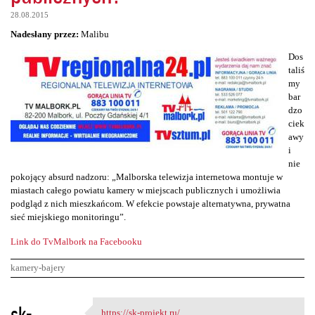
28.08.2015
Nadesłany przez:
Malibu
Dos
taliś
my
bar
dzo
ciek
awy
i
nie
pokojący absurd nadzoru: „Malborska telewizja internetowa montuje w
miastach całego powiatu kamery w miejscach publicznych i umożliwia
podgląd z nich mieszkańcom. W efekcie powstaje alternatywna, prywatna
sieć miejskiego monitoringu”.
Link do TvMalbork na Facebooku
kamery-bajery
K
sk-
https://sk-projekt.ru/