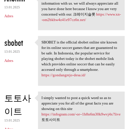
Thank you because you have
information with us. we will always appreciate all
13.01.2025
you have done here because I know you are very
concerned with our. 크레이지슬롯
https://www.xn-
Adres
-om2bkhw4z41e97cz6n.net/
sbobet
SBOBET is the official sbobet online site known
SBOBET is the official sbobet
for its online soccer games that are guaranteed to
13.01.2025
be safe. In Indonesia, the popular service for
playing sbobet today is the sbobet mobile link
Adres
which provides online soccer that can be easily
accessed only through a smartphone.
https://gondangrejo-desa.id/
토토사
I simply wanted to post a quick word so as to
I simply wanted to post a
appreciate you for all of the great facts you are
이트
showing on this site
https://infogram.com/-or--1h8n6m30k9wvj4x?live
토토사이트
13.01.2025