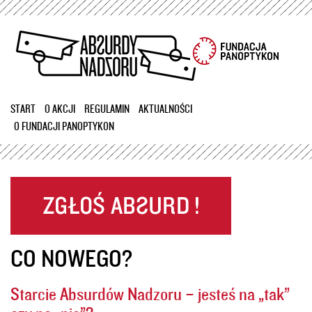
Przejdź
do
treści
START
O AKCJI
REGULAMIN
AKTUALNOŚCI
O FUNDACJI PANOPTYKON
CO NOWEGO?
Starcie Absurdów Nadzoru – jesteś na „tak”