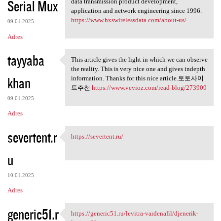
Serial Mux
data transmission product development,
application and network engineering since 1996.
https://www.hxswirelessdata.com/about-us/
09.01.2025
Adres
tayyaba
This article gives the light in which we can observe
This article gives the light
the reality. This is very nice one and gives indepth
khan
information. Thanks for this nice article.토토사이
트추천
https://www.vevioz.com/read-blog/273909
09.01.2025
Adres
severtent.r
https://severtent.ru/
https://severtent.ru/
u
10.01.2025
Adres
generic51.r
https://generic51.ru/levitra-vardenafil/djenerik-
https://generic51.ru/levitra