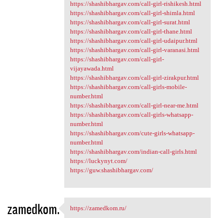
https://shashibhargav.com/call-girl-rishikesh.html
https://shashibhargav.com/call-girl-shimla.html
https://shashibhargav.com/call-girl-surat.html
https://shashibhargav.com/call-girl-thane.html
https://shashibhargav.com/call-girl-udaipur.html
https://shashibhargav.com/call-girl-varanasi.html
https://shashibhargav.com/call-girl-
vijayawada.html
https://shashibhargav.com/call-girl-zirakpur.html
https://shashibhargav.com/call-girls-mobile-
number.html
https://shashibhargav.com/call-girl-near-me.html
https://shashibhargav.com/call-girls-whatsapp-
number.html
https://shashibhargav.com/cute-girls-whatsapp-
number.html
https://shashibhargav.com/indian-call-girls.html
https://luckynyt.com/
https://guw.shashibhargav.com/
zamedkom.
https://zamedkom.ru/
https://zamedkom.ru/