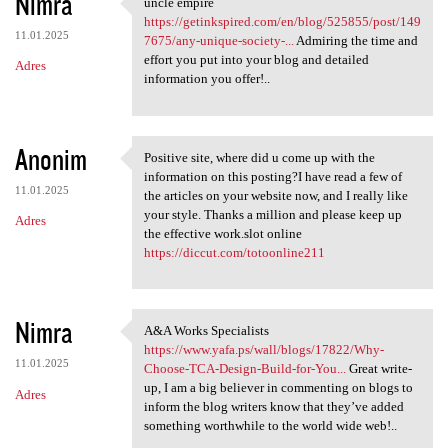
Nimra
uncle empire
uncle empire https:/
https://getinkspired.com/en/blog/525855/post/149
11.01.2025
7675/any-unique-society-...
Admiring the time and
effort you put into your blog and detailed
Adres
information you offer!..
Anonim
Positive site, where did u come up with the
Positive site, where did u
information on this posting?I have read a few of
11.01.2025
the articles on your website now, and I really like
your style. Thanks a million and please keep up
Adres
the effective work.slot online
https://diccut.com/totoonline211
Nimra
A&A Works Specialists
A&A Works Specialists https:/
https://www.yafa.ps/wall/blogs/17822/Why-
11.01.2025
Choose-TCA-Design-Build-for-You...
Great write-
up, I am a big believer in commenting on blogs to
Adres
inform the blog writers know that they’ve added
something worthwhile to the world wide web!..