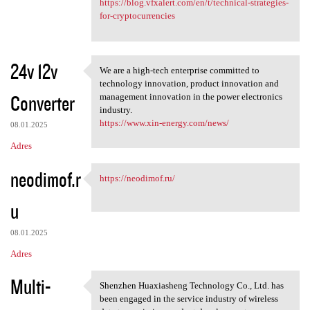
https://blog.vfxalert.com/en/t/technical-strategies-
for-cryptocurrencies
24v 12v
We are a high-tech enterprise committed to
We are a high-tech enterprise
technology innovation, product innovation and
Converter
management innovation in the power electronics
industry.
https://www.xin-energy.com/news/
08.01.2025
Adres
neodimof.r
https://neodimof.ru/
https://neodimof.ru/
u
08.01.2025
Adres
Multi-
Shenzhen Huaxiasheng Technology Co., Ltd. has
Shenzhen Huaxiasheng
been engaged in the service industry of wireless