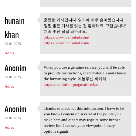
hunain
훌륭한 기사입니다. 읽기에 매우 흥미롭습니다.
훌륭한 기사입니다. 읽기에 매우
정말 좋은 기사를 읽는 걸 좋아해요. 고맙습니다!
흥미롭습니다. 정말
khan
계속 멋진 글을 써주세요.
https://www.loansalad.com/
https://www.loansalad.com/
08.01.2025
Adres
Anonim
When you use a genuine service, you will be able
When you use a genuine
to provide instructions, share materials and choose
08.01.2025
the formatting style. 에볼루션 바카라
https://evolution-pragmatic.mba/
Adres
Anonim
Thanks so much for this information. I have to let
Thanks so much for this
you know I concur on several of the points you
08.01.2025
make here and others may require some further
review, but I can see your viewpoint. binary
Adres
options signals