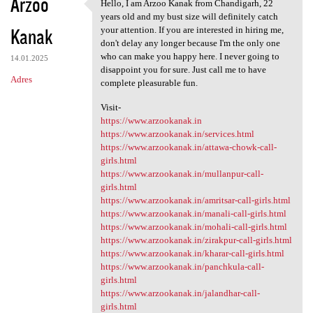
Arzoo
Hello, I am Arzoo Kanak from Chandigarh, 22
Hello, I am Arzoo Kanak from
years old and my bust size will definitely catch
Kanak
your attention. If you are interested in hiring me,
don't delay any longer because I'm the only one
who can make you happy here. I never going to
14.01.2025
disappoint you for sure. Just call me to have
Adres
complete pleasurable fun.
Visit-
https://www.arzookanak.in
https://www.arzookanak.in/services.html
https://www.arzookanak.in/attawa-chowk-call-
girls.html
https://www.arzookanak.in/mullanpur-call-
girls.html
https://www.arzookanak.in/amritsar-call-girls.html
https://www.arzookanak.in/manali-call-girls.html
https://www.arzookanak.in/mohali-call-girls.html
https://www.arzookanak.in/zirakpur-call-girls.html
https://www.arzookanak.in/kharar-call-girls.html
https://www.arzookanak.in/panchkula-call-
girls.html
https://www.arzookanak.in/jalandhar-call-
girls.html