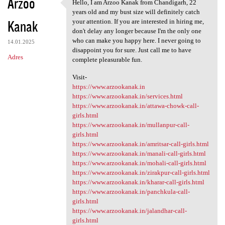
Arzoo
Hello, I am Arzoo Kanak from Chandigarh, 22
Hello, I am Arzoo Kanak from
years old and my bust size will definitely catch
Kanak
your attention. If you are interested in hiring me,
don't delay any longer because I'm the only one
who can make you happy here. I never going to
14.01.2025
disappoint you for sure. Just call me to have
Adres
complete pleasurable fun.
Visit-
https://www.arzookanak.in
https://www.arzookanak.in/services.html
https://www.arzookanak.in/attawa-chowk-call-
girls.html
https://www.arzookanak.in/mullanpur-call-
girls.html
https://www.arzookanak.in/amritsar-call-girls.html
https://www.arzookanak.in/manali-call-girls.html
https://www.arzookanak.in/mohali-call-girls.html
https://www.arzookanak.in/zirakpur-call-girls.html
https://www.arzookanak.in/kharar-call-girls.html
https://www.arzookanak.in/panchkula-call-
girls.html
https://www.arzookanak.in/jalandhar-call-
girls.html