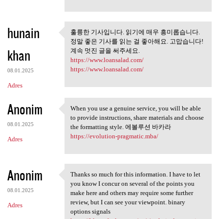
hunain
훌륭한 기사입니다. 읽기에 매우 흥미롭습니다.
훌륭한 기사입니다. 읽기에 매우
정말 좋은 기사를 읽는 걸 좋아해요. 고맙습니다!
흥미롭습니다. 정말
khan
계속 멋진 글을 써주세요.
https://www.loansalad.com/
https://www.loansalad.com/
08.01.2025
Adres
Anonim
When you use a genuine service, you will be able
When you use a genuine
to provide instructions, share materials and choose
08.01.2025
the formatting style. 에볼루션 바카라
https://evolution-pragmatic.mba/
Adres
Anonim
Thanks so much for this information. I have to let
Thanks so much for this
you know I concur on several of the points you
08.01.2025
make here and others may require some further
review, but I can see your viewpoint. binary
Adres
options signals