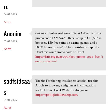
ru
04.01.2025
Adres
Anonim
Get an exclusive welcome offer at 1xBet by using
Get an exclusive welcome
promo code 1XMAX25. Receive up to €19,502 in
05.01.2025
bonuses, 150 free spins on casino games, and a
100% bonus up to €130 for sportsbook deposits.
Adres
Don’t miss out! promo code of 1xbet
https://fsris.org.rs/news/1xbet_promo_code_free_b
onus_code.html
sadfsfdsaa
Thanks For sharing this Superb article.I use this
Thanks For sharing this
Article to show my assignment in college.it is
s
useful For me Great Work. rtp slot gacor
https://spotlightfellowship.com/
05.01.2025
Adres