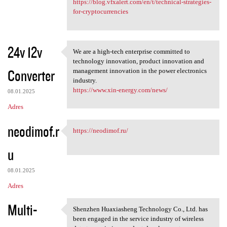
https://blog.vfxalert.com/en/t/technical-strategies-
for-cryptocurrencies
24v 12v
We are a high-tech enterprise committed to
We are a high-tech enterprise
technology innovation, product innovation and
Converter
management innovation in the power electronics
industry.
https://www.xin-energy.com/news/
08.01.2025
Adres
neodimof.r
https://neodimof.ru/
https://neodimof.ru/
u
08.01.2025
Adres
Multi-
Shenzhen Huaxiasheng Technology Co., Ltd. has
Shenzhen Huaxiasheng
been engaged in the service industry of wireless