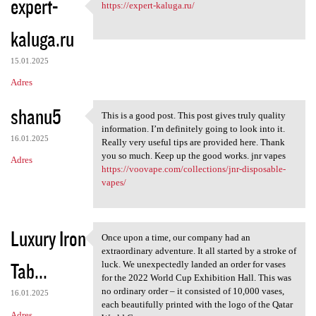
expert-
https://expert-kaluga.ru/
https://expert-kaluga.ru/
kaluga.ru
15.01.2025
Adres
shanu5
This is a good post. This post gives truly quality
This is a good post. This
information. I’m definitely going to look into it.
16.01.2025
Really very useful tips are provided here. Thank
you so much. Keep up the good works. jnr vapes
Adres
https://voovape.com/collections/jnr-disposable-
vapes/
Luxury Iron
Once upon a time, our company had an
Once upon a time, our company
extraordinary adventure. It all started by a stroke of
Tab...
luck. We unexpectedly landed an order for vases
for the 2022 World Cup Exhibition Hall. This was
no ordinary order – it consisted of 10,000 vases,
16.01.2025
each beautifully printed with the logo of the Qatar
Adres