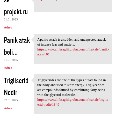
https://sk-projekt.ru/
o
projekt.ru
m
e
01.01.2025
n
Adres
t
Panik atak
a
A panic attack is a sudden and unexpected attack
A panic attack is a sudden
of intense fear and anxiety.
r
beli...
https://www.alifesaglikgrubu.com.tr/makale/panik-
z
atak/101
e
01.01.2025
Adres
Trigliserid
Triglycerides are one of the types of fats found in
Triglycerides are one of the
the body and used to store energy. Triglycerides
Nedir
are compounds formed by combining fatty acids
with the glycerol molecule.
https://www.alifesaglikgrubu.com.tr/makale/triglis
02.01.2025
erid-nedir/1849
Adres