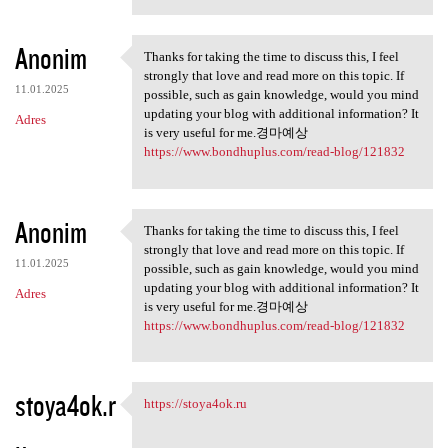
Anonim
Thanks for taking the time to discuss this, I feel
Thanks for taking the time to
strongly that love and read more on this topic. If
11.01.2025
possible, such as gain knowledge, would you mind
updating your blog with additional information? It
Adres
is very useful for me.경마예상
https://www.bondhuplus.com/read-blog/121832
Anonim
Thanks for taking the time to discuss this, I feel
Thanks for taking the time to
strongly that love and read more on this topic. If
11.01.2025
possible, such as gain knowledge, would you mind
updating your blog with additional information? It
Adres
is very useful for me.경마예상
https://www.bondhuplus.com/read-blog/121832
stoya4ok.r
https://stoya4ok.ru
https://stoya4ok.ru