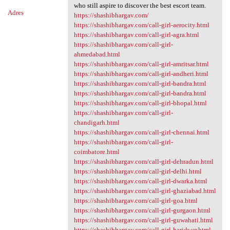
who still aspire to discover the best escort team.
Adres
https://shashibhargav.com/
https://shashibhargav.com/call-girl-aerocity.html
https://shashibhargav.com/call-girl-agra.html
https://shashibhargav.com/call-girl-
ahmedabad.html
https://shashibhargav.com/call-girl-amritsar.html
https://shashibhargav.com/call-girl-andheri.html
https://shashibhargav.com/call-girl-bandra.html
https://shashibhargav.com/call-girl-bandra.html
https://shashibhargav.com/call-girl-bhopal.html
https://shashibhargav.com/call-girl-
chandigarh.html
https://shashibhargav.com/call-girl-chennai.html
https://shashibhargav.com/call-girl-
coimbatore.html
https://shashibhargav.com/call-girl-dehradun.html
https://shashibhargav.com/call-girl-delhi.html
https://shashibhargav.com/call-girl-dwarka.html
https://shashibhargav.com/call-girl-ghaziabad.html
https://shashibhargav.com/call-girl-goa.html
https://shashibhargav.com/call-girl-gurgaon.html
https://shashibhargav.com/call-girl-guwahati.html
https://shashibhargav.com/call-girl-haridwar.html