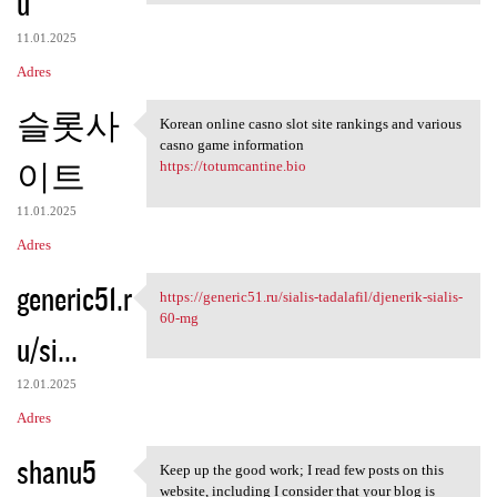
u
11.01.2025
Adres
슬롯사
Korean online casno slot site rankings and various
Korean online casno slot site
casno game information
이트
https://totumcantine.bio
11.01.2025
Adres
generic51.r
https://generic51.ru/sialis-tadalafil/djenerik-sialis-
https://generic51.ru/sialis
60-mg
u/si...
12.01.2025
Adres
shanu5
Keep up the good work; I read few posts on this
Keep up the good work; I read
website, including I consider that your blog is