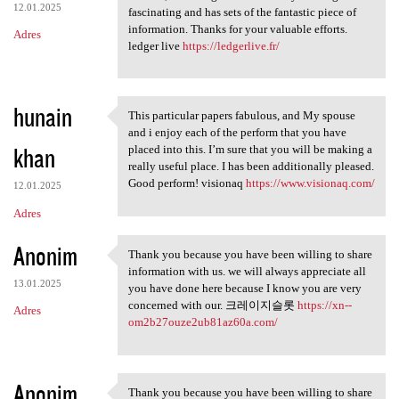
12.01.2025
fascinating and has sets of the fantastic piece of
information. Thanks for your valuable efforts.
Adres
ledger live
https://ledgerlive.fr/
hunain
This particular papers fabulous, and My spouse
This particular papers
and i enjoy each of the perform that you have
khan
placed into this. I’m sure that you will be making a
really useful place. I has been additionally pleased.
Good perform! visionaq
https://www.visionaq.com/
12.01.2025
Adres
Anonim
Thank you because you have been willing to share
Thank you because you have
information with us. we will always appreciate all
13.01.2025
you have done here because I know you are very
concerned with our. 크레이지슬롯
https://xn--
Adres
om2b27ouze2ub81az60a.com/
Anonim
Thank you because you have been willing to share