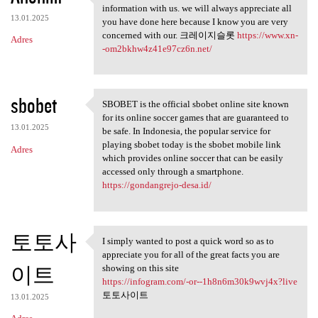
Thank you because you have
information with us. we will always appreciate all
13.01.2025
you have done here because I know you are very
concerned with our. 크레이지슬롯
https://www.xn-
Adres
-om2bkhw4z41e97cz6n.net/
sbobet
SBOBET is the official sbobet online site known
SBOBET is the official sbobet
for its online soccer games that are guaranteed to
13.01.2025
be safe. In Indonesia, the popular service for
playing sbobet today is the sbobet mobile link
Adres
which provides online soccer that can be easily
accessed only through a smartphone.
https://gondangrejo-desa.id/
토토사
I simply wanted to post a quick word so as to
I simply wanted to post a
appreciate you for all of the great facts you are
이트
showing on this site
https://infogram.com/-or--1h8n6m30k9wvj4x?live
토토사이트
13.01.2025