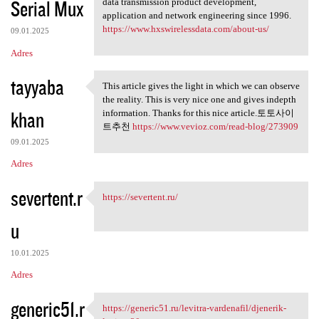
Serial Mux
data transmission product development,
application and network engineering since 1996.
https://www.hxswirelessdata.com/about-us/
09.01.2025
Adres
tayyaba
This article gives the light in which we can observe
This article gives the light
the reality. This is very nice one and gives indepth
khan
information. Thanks for this nice article.토토사이
트추천
https://www.vevioz.com/read-blog/273909
09.01.2025
Adres
severtent.r
https://severtent.ru/
https://severtent.ru/
u
10.01.2025
Adres
generic51.r
https://generic51.ru/levitra-vardenafil/djenerik-
https://generic51.ru/levitra