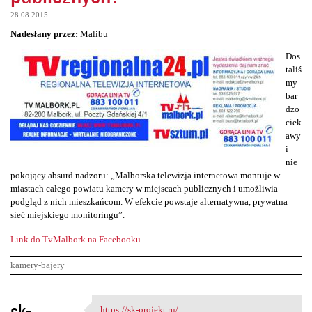
28.08.2015
Nadesłany przez:
Malibu
Dos
taliś
my
bar
dzo
ciek
awy
i
nie
pokojący absurd nadzoru: „Malborska telewizja internetowa montuje w
miastach całego powiatu kamery w miejscach publicznych i umożliwia
podgląd z nich mieszkańcom. W efekcie powstaje alternatywna, prywatna
sieć miejskiego monitoringu”.
Link do TvMalbork na Facebooku
kamery-bajery
K
sk-
https://sk-projekt.ru/