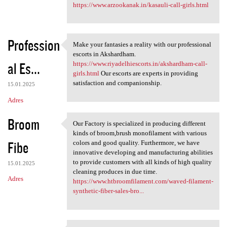
https://www.arzookanak.in/kasauli-call-girls.html
Profession
Make your fantasies a reality with our professional
Make your fantasies a reality
escorts in Akshardham.
al Es...
https://www.riyadelhiescorts.in/akshardham-call-
girls.html
Our escorts are experts in providing
satisfaction and companionship.
15.01.2025
Adres
Broom
Our Factory is specialized in producing different
Our Factory is specialized in
kinds of broom,brush monofilament with various
Fibe
colors and good quality. Furthermore, we have
innovative developing and manufacturing abilities
to provide customers with all kinds of high quality
15.01.2025
cleaning produces in due time.
Adres
https://www.htbroomfilament.com/waved-filament-
synthetic-fiber-sales-bro...