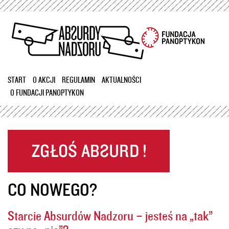
Przejdź
do
treści
START
O AKCJI
REGULAMIN
AKTUALNOŚCI
O FUNDACJI PANOPTYKON
CO NOWEGO?
Starcie Absurdów Nadzoru – jesteś na „tak”