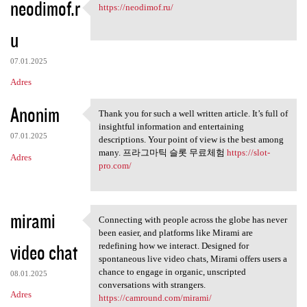
neodimof.r
https://neodimof.ru/
https://neodimof.ru/
u
07.01.2025
Adres
Anonim
Thank you for such a well written article. It’s full of
Thank you for such a well
insightful information and entertaining
07.01.2025
descriptions. Your point of view is the best among
many. 프라그마틱 슬롯 무료체험
https://slot-
Adres
pro.com/
mirami
Connecting with people across the globe has never
Connecting with people across
been easier, and platforms like Mirami are
video chat
redefining how we interact. Designed for
spontaneous live video chats, Mirami offers users a
chance to engage in organic, unscripted
08.01.2025
conversations with strangers.
Adres
https://camround.com/mirami/