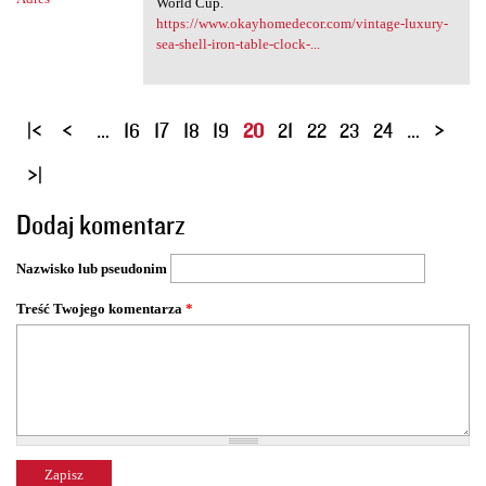
World Cup.
https://www.okayhomedecor.com/vintage-luxury-
sea-shell-iron-table-clock-...
S
…
16
17
18
19
20
21
22
23
24
…
t
r
o
Dodaj komentarz
n
y
Nazwisko lub pseudonim
Treść Twojego komentarza
*