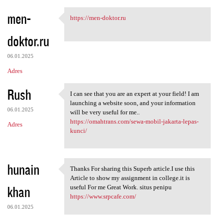
men-
https://men-doktor.ru
https://men-doktor.ru
doktor.ru
06.01.2025
Adres
Rush
I can see that you are an expert at your field! I am
I can see that you are an
launching a website soon, and your information
06.01.2025
will be very useful for me..
https://omahtrans.com/sewa-mobil-jakarta-lepas-
Adres
kunci/
hunain
Thanks For sharing this Superb article.I use this
Thanks For sharing this
Article to show my assignment in college.it is
khan
useful For me Great Work. situs penipu
https://www.srpcafe.com/
06.01.2025