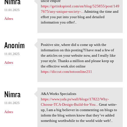
Nimra
uncle empire
uncle empire https:/
https://getinkspired.com/en/blog/525855/post/149
11.01.2025
7675/any-unique-society-...
Admiring the time and
effort you put into your blog and detailed
Adres
information you offer!..
Anonim
Positive site, where did u come up with the
Positive site, where did u
information on this posting?I have read a few of
11.01.2025
the articles on your website now, and I really like
your style. Thanks a million and please keep up
Adres
the effective work.slot online
https://diccut.com/totoonline211
Nimra
A&A Works Specialists
A&A Works Specialists https:/
https://www.yafa.ps/wall/blogs/17822/Why-
11.01.2025
Choose-TCA-Design-Build-for-You...
Great write-
up, I am a big believer in commenting on blogs to
Adres
inform the blog writers know that they’ve added
something worthwhile to the world wide web!..