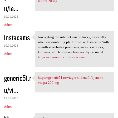
levitra-20-mg
u/le...
10.01.2025
Adres
instacams
Navigating the internet can be tricky, especially
Navigating the internet can
when encountering platforms like Instacams. With
10.01.2025
countless websites promising various services,
knowing which ones are trustworthy is crucial.
Adres
https://camround.com/instacams/
generic51.r
https://generic51.ru/viagra-sildenafil/djenerik-
https://generic51.ru/viagra
viagra-200-mg
u/vi...
11.01.2025
Adres