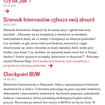
czy na „nie”?
03.10.2015
Dziennik Internautów zgłasza swój absurd
08.09.2015
Dziennik Internautów dołączył się do naszej akcji i zgłosił nam swój
przykład: „Oburzamy się na inwigilację w internecie, na działania
amerykańskich służb, ale co wiemy o inwigilacji na własnym podwórku?
Czy myślałeś, że gdy stoisz sobie pod blokiem, możesz być ciągle
obserwowany np. przez człowieka ze straży miejskiej, który siedzi przy
biurku i pije kawę? Czy myślałeś, ile naprawdę kamer może być w Twojej
okolicy? A może spojrzysz na mapkę, która może to ukazywać?”. Polecamy
artykuł Marcina Maja:
Ktoś nasikał pod kamerą, czyli inwigilacja z
perspektywy własnego podwórka
.
Checkpoint BUW
08.09.2015
Biblioteka Uniwersytecka w Warszawie. Jedna z najważniejszych bibliotek
akademickich w stolicy. Codziennie przewijają się przez nią setki studentów,
doktorantów i pracowników naukowych. Są również pasjonaci, samodzielni
badacze i warszawiacy, którzy poszukują niedostępnych gdzie indziej
pozycji. Wycieczka po mieście bez wizyty w BUW-ie też się nie liczy. W