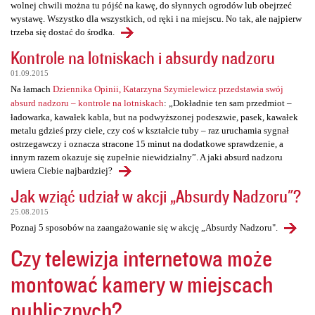
wolnej chwili można tu pójść na kawę, do słynnych ogrodów lub obejrzeć
wystawę. Wszystko dla wszystkich, od ręki i na miejscu. No tak, ale najpierw
trzeba się dostać do środka.
Kontrole na lotniskach i absurdy nadzoru
01.09.2015
Na łamach
Dziennika Opinii, Katarzyna Szymielewicz przedstawia swój
absurd nadzoru – kontrole na lotniskach
: „Dokładnie ten sam przedmiot –
ładowarka, kawałek kabla, but na podwyższonej podeszwie, pasek, kawałek
metalu gdzieś przy ciele, czy coś w kształcie tuby – raz uruchamia sygnał
ostrzegawczy i oznacza stracone 15 minut na dodatkowe sprawdzenie, a
innym razem okazuje się zupełnie niewidzialny”. A jaki absurd nadzoru
uwiera Ciebie najbardziej?
Jak wziąć udział w akcji „Absurdy Nadzoru"?
25.08.2015
Poznaj 5 sposobów na zaangażowanie się w akcję „Absurdy Nadzoru".
Czy telewizja internetowa może
montować kamery w miejscach
publicznych?