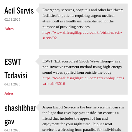
Acil Servis
Emergency services, hospitals and other healthcare
Emergency services, hospitals
facilitiesfor patients requiring urgent medical
02.01.2025
attentionIt is a health unit established for the
purpose of providing services.
Adres
https://www.alifesaglikgrubu.com.tr/birimler/acil-
servis/92
ESWT
ESWT (Extracorporeal Shock Wave Therapy) is a
ESWT (Extracorporeal Shock
non-invasive treatment method using high-energy
Tedavisi
sound waves applied from outside the body.
https://www.alifesaglikgrubu.com.tr/teknolojiler/es
wt-nedir/3516
04.01.2025
Adres
shashibhar
Jaipur Escort Service is the best service that can stir
Jaipur Escort Service is the
the light that envelops you inside. An escort is a
gav
friend that includes the appeal of fun and
enjoyment for your night time. Jaipur escort
service is a blessing from paradise for individuals
04.01.2025