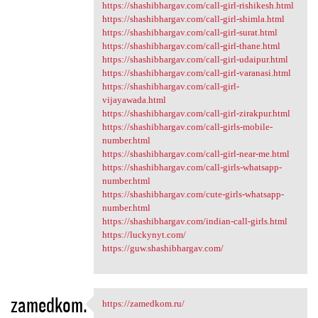
https://shashibhargav.com/call-girl-rishikesh.html
https://shashibhargav.com/call-girl-shimla.html
https://shashibhargav.com/call-girl-surat.html
https://shashibhargav.com/call-girl-thane.html
https://shashibhargav.com/call-girl-udaipur.html
https://shashibhargav.com/call-girl-varanasi.html
https://shashibhargav.com/call-girl-
vijayawada.html
https://shashibhargav.com/call-girl-zirakpur.html
https://shashibhargav.com/call-girls-mobile-
number.html
https://shashibhargav.com/call-girl-near-me.html
https://shashibhargav.com/call-girls-whatsapp-
number.html
https://shashibhargav.com/cute-girls-whatsapp-
number.html
https://shashibhargav.com/indian-call-girls.html
https://luckynyt.com/
https://guw.shashibhargav.com/
zamedkom.
https://zamedkom.ru/
https://zamedkom.ru/