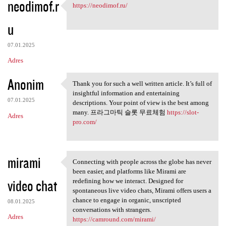
neodimof.r
https://neodimof.ru/
https://neodimof.ru/
u
07.01.2025
Adres
Anonim
Thank you for such a well written article. It’s full of
Thank you for such a well
insightful information and entertaining
07.01.2025
descriptions. Your point of view is the best among
many. 프라그마틱 슬롯 무료체험
https://slot-
Adres
pro.com/
mirami
Connecting with people across the globe has never
Connecting with people across
been easier, and platforms like Mirami are
video chat
redefining how we interact. Designed for
spontaneous live video chats, Mirami offers users a
chance to engage in organic, unscripted
08.01.2025
conversations with strangers.
Adres
https://camround.com/mirami/