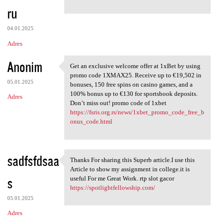
ru
04.01.2025
Adres
Anonim
Get an exclusive welcome offer at 1xBet by using
Get an exclusive welcome
promo code 1XMAX25. Receive up to €19,502 in
05.01.2025
bonuses, 150 free spins on casino games, and a
100% bonus up to €130 for sportsbook deposits.
Adres
Don’t miss out! promo code of 1xbet
https://fsris.org.rs/news/1xbet_promo_code_free_b
onus_code.html
sadfsfdsaa
Thanks For sharing this Superb article.I use this
Thanks For sharing this
Article to show my assignment in college.it is
s
useful For me Great Work. rtp slot gacor
https://spotlightfellowship.com/
05.01.2025
Adres