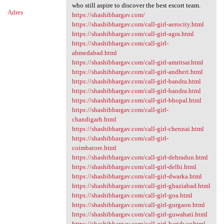
who still aspire to discover the best escort team.
Adres
https://shashibhargav.com/
https://shashibhargav.com/call-girl-aerocity.html
https://shashibhargav.com/call-girl-agra.html
https://shashibhargav.com/call-girl-
ahmedabad.html
https://shashibhargav.com/call-girl-amritsar.html
https://shashibhargav.com/call-girl-andheri.html
https://shashibhargav.com/call-girl-bandra.html
https://shashibhargav.com/call-girl-bandra.html
https://shashibhargav.com/call-girl-bhopal.html
https://shashibhargav.com/call-girl-
chandigarh.html
https://shashibhargav.com/call-girl-chennai.html
https://shashibhargav.com/call-girl-
coimbatore.html
https://shashibhargav.com/call-girl-dehradun.html
https://shashibhargav.com/call-girl-delhi.html
https://shashibhargav.com/call-girl-dwarka.html
https://shashibhargav.com/call-girl-ghaziabad.html
https://shashibhargav.com/call-girl-goa.html
https://shashibhargav.com/call-girl-gurgaon.html
https://shashibhargav.com/call-girl-guwahati.html
https://shashibhargav.com/call-girl-haridwar.html