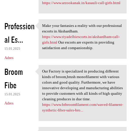
https://www.arzookanak.in/kasauli-call-girls.html
Profession
Make your fantasies a reality with our professional
Make your fantasies a reality
escorts in Akshardham.
al Es...
https://www.riyadelhiescorts.in/akshardham-call-
girls.html
Our escorts are experts in providing
satisfaction and companionship.
15.01.2025
Adres
Broom
Our Factory is specialized in producing different
Our Factory is specialized in
kinds of broom,brush monofilament with various
Fibe
colors and good quality. Furthermore, we have
innovative developing and manufacturing abilities
to provide customers with all kinds of high quality
15.01.2025
cleaning produces in due time.
Adres
https://www.htbroomfilament.com/waved-filament-
synthetic-fiber-sales-bro...