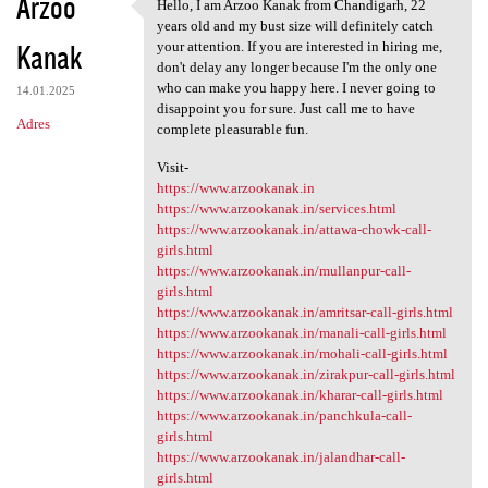
Arzoo
Hello, I am Arzoo Kanak from Chandigarh, 22
Hello, I am Arzoo Kanak from
years old and my bust size will definitely catch
Kanak
your attention. If you are interested in hiring me,
don't delay any longer because I'm the only one
who can make you happy here. I never going to
14.01.2025
disappoint you for sure. Just call me to have
Adres
complete pleasurable fun.
Visit-
https://www.arzookanak.in
https://www.arzookanak.in/services.html
https://www.arzookanak.in/attawa-chowk-call-
girls.html
https://www.arzookanak.in/mullanpur-call-
girls.html
https://www.arzookanak.in/amritsar-call-girls.html
https://www.arzookanak.in/manali-call-girls.html
https://www.arzookanak.in/mohali-call-girls.html
https://www.arzookanak.in/zirakpur-call-girls.html
https://www.arzookanak.in/kharar-call-girls.html
https://www.arzookanak.in/panchkula-call-
girls.html
https://www.arzookanak.in/jalandhar-call-
girls.html