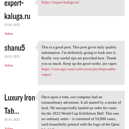
expert-
https://expert-kaluga.ru/
https://expert-kaluga.ru/
kaluga.ru
15.01.2025
Adres
shanu5
This is a good post. This post gives truly quality
This is a good post. This
information. I’m definitely going to look into it.
16.01.2025
Really very useful tips are provided here. Thank
you so much. Keep up the good works. jnr vapes
Adres
https://voovape.com/collections/jnr-disposable-
vapes/
Luxury Iron
Once upon a time, our company had an
Once upon a time, our company
extraordinary adventure. It all started by a stroke of
Tab...
luck. We unexpectedly landed an order for vases
for the 2022 World Cup Exhibition Hall. This was
no ordinary order – it consisted of 10,000 vases,
16.01.2025
each beautifully printed with the logo of the Qatar
Adres