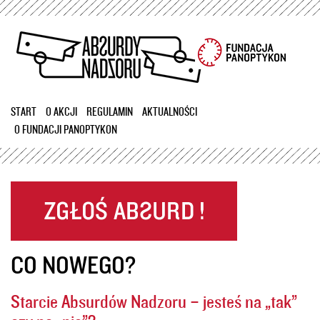
Przejdź
do
treści
START
O AKCJI
REGULAMIN
AKTUALNOŚCI
O FUNDACJI PANOPTYKON
CO NOWEGO?
Starcie Absurdów Nadzoru – jesteś na „tak”