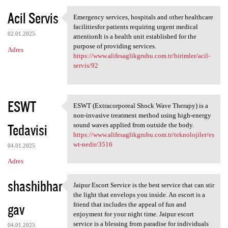
Acil Servis
Emergency services, hospitals and other healthcare
Emergency services, hospitals
facilitiesfor patients requiring urgent medical
02.01.2025
attentionIt is a health unit established for the
purpose of providing services.
Adres
https://www.alifesaglikgrubu.com.tr/birimler/acil-
servis/92
ESWT
ESWT (Extracorporeal Shock Wave Therapy) is a
ESWT (Extracorporeal Shock
non-invasive treatment method using high-energy
Tedavisi
sound waves applied from outside the body.
https://www.alifesaglikgrubu.com.tr/teknolojiler/es
wt-nedir/3516
04.01.2025
Adres
shashibhar
Jaipur Escort Service is the best service that can stir
Jaipur Escort Service is the
the light that envelops you inside. An escort is a
gav
friend that includes the appeal of fun and
enjoyment for your night time. Jaipur escort
service is a blessing from paradise for individuals
04.01.2025