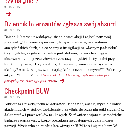
czy na „nie”?
03.10.2015
Dziennik Internautów zgłasza swój absurd
08.09.2015
Dziennik Internautów dołączył się do naszej akcji i zgłosił nam swój
przykład: „Oburzamy się na inwigilację w internecie, na działania
amerykańskich służb, ale co wiemy o inwigilacji na własnym podwórku?
Czy myślałeś, że gdy stoisz sobie pod blokiem, możesz być ciągle
obserwowany np. przez człowieka ze straży miejskiej, który siedzi przy
biurku i pije kawę? Czy myślałeś, ile naprawdę kamer może być w Twojej
okolicy? A może spojrzysz na mapkę, która może to ukazywać?”. Polecamy
artykuł Marcina Maja:
Ktoś nasikał pod kamerą, czyli inwigilacja z
perspektywy własnego podwórka
.
Checkpoint BUW
08.09.2015
Biblioteka Uniwersytecka w Warszawie. Jedna z najważniejszych bibliotek
akademickich w stolicy. Codziennie przewijają się przez nią setki studentów,
doktorantów i pracowników naukowych. Są również pasjonaci, samodzielni
badacze i warszawiacy, którzy poszukują niedostępnych gdzie indziej
pozycji. Wycieczka po mieście bez wizyty w BUW-ie też się nie liczy. W