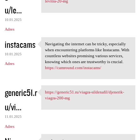
levitra-20-mg
u/le...
10.01.2025
Adres
instacams
Navigating the internet can be tricky, especially
Navigating the internet can
when encountering platforms like Instacams. With
10.01.2025
countless websites promising various services,
knowing which ones are trustworthy is crucial.
Adres
https://camround.com/instacams/
generic51.r
https://generic51.ru/viagra-sildenafil/djenerik-
https://generic51.ru/viagra
viagra-200-mg
u/vi...
11.01.2025
Adres