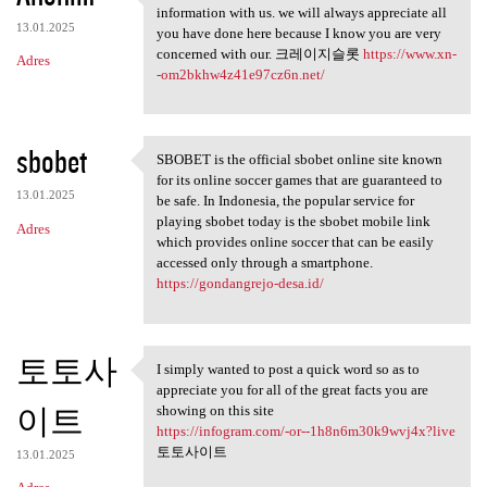
Thank you because you have
information with us. we will always appreciate all
13.01.2025
you have done here because I know you are very
concerned with our. 크레이지슬롯
https://www.xn-
Adres
-om2bkhw4z41e97cz6n.net/
sbobet
SBOBET is the official sbobet online site known
SBOBET is the official sbobet
for its online soccer games that are guaranteed to
13.01.2025
be safe. In Indonesia, the popular service for
playing sbobet today is the sbobet mobile link
Adres
which provides online soccer that can be easily
accessed only through a smartphone.
https://gondangrejo-desa.id/
토토사
I simply wanted to post a quick word so as to
I simply wanted to post a
appreciate you for all of the great facts you are
이트
showing on this site
https://infogram.com/-or--1h8n6m30k9wvj4x?live
토토사이트
13.01.2025