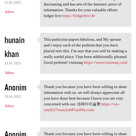
12.01.2025
fascinating and has sets of the fantastic piece of
information. Thanks for your valuable efforts.
Adres
ledger live
https://ledgerlive.fr/
hunain
This particular papers fabulous, and My spouse
This particular papers
and i enjoy each of the perform that you have
khan
placed into this. I’m sure that you will be making a
really useful place. I has been additionally pleased.
Good perform! visionaq
https://www.visionaq.com/
12.01.2025
Adres
Anonim
Thank you because you have been willing to share
Thank you because you have
information with us. we will always appreciate all
13.01.2025
you have done here because I know you are very
concerned with our. 크레이지슬롯
https://xn--
Adres
om2b27ouze2ub81az60a.com/
Anonim
Thank you because you have been willing to share