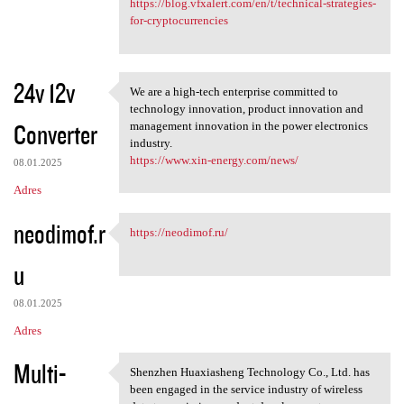
https://blog.vfxalert.com/en/t/technical-strategies-
for-cryptocurrencies
24v 12v
We are a high-tech enterprise committed to
We are a high-tech enterprise
technology innovation, product innovation and
Converter
management innovation in the power electronics
industry.
https://www.xin-energy.com/news/
08.01.2025
Adres
neodimof.r
https://neodimof.ru/
https://neodimof.ru/
u
08.01.2025
Adres
Multi-
Shenzhen Huaxiasheng Technology Co., Ltd. has
Shenzhen Huaxiasheng
been engaged in the service industry of wireless