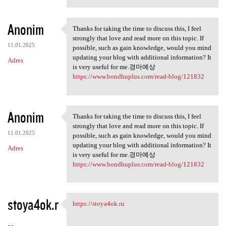
Anonim
Thanks for taking the time to discuss this, I feel
Thanks for taking the time to
strongly that love and read more on this topic. If
11.01.2025
possible, such as gain knowledge, would you mind
updating your blog with additional information? It
Adres
is very useful for me.경마예상
https://www.bondhuplus.com/read-blog/121832
Anonim
Thanks for taking the time to discuss this, I feel
Thanks for taking the time to
strongly that love and read more on this topic. If
11.01.2025
possible, such as gain knowledge, would you mind
updating your blog with additional information? It
Adres
is very useful for me.경마예상
https://www.bondhuplus.com/read-blog/121832
stoya4ok.r
https://stoya4ok.ru
https://stoya4ok.ru