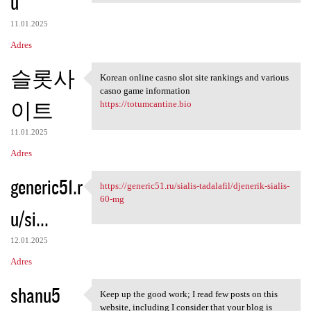
u
11.01.2025
Adres
슬롯사
Korean online casno slot site rankings and various
Korean online casno slot site
casno game information
이트
https://totumcantine.bio
11.01.2025
Adres
generic51.r
https://generic51.ru/sialis-tadalafil/djenerik-sialis-
https://generic51.ru/sialis
60-mg
u/si...
12.01.2025
Adres
shanu5
Keep up the good work; I read few posts on this
Keep up the good work; I read
website, including I consider that your blog is