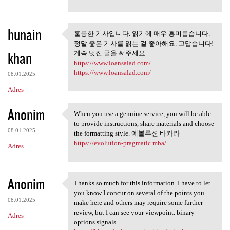
hunain
훌륭한 기사입니다. 읽기에 매우 흥미롭습니다.
훌륭한 기사입니다. 읽기에 매우
정말 좋은 기사를 읽는 걸 좋아해요. 고맙습니다!
흥미롭습니다. 정말
khan
계속 멋진 글을 써주세요.
https://www.loansalad.com/
https://www.loansalad.com/
08.01.2025
Adres
Anonim
When you use a genuine service, you will be able
When you use a genuine
to provide instructions, share materials and choose
08.01.2025
the formatting style. 에볼루션 바카라
https://evolution-pragmatic.mba/
Adres
Anonim
Thanks so much for this information. I have to let
Thanks so much for this
you know I concur on several of the points you
08.01.2025
make here and others may require some further
review, but I can see your viewpoint. binary
Adres
options signals