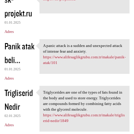
https://sk-projekt.ru/
o
projekt.ru
m
e
01.01.2025
n
Adres
t
Panik atak
a
A panic attack is a sudden and unexpected attack
A panic attack is a sudden
of intense fear and anxiety.
r
beli...
https://www.alifesaglikgrubu.com.tr/makale/panik-
z
atak/101
e
01.01.2025
Adres
Trigliserid
Triglycerides are one of the types of fats found in
Triglycerides are one of the
the body and used to store energy. Triglycerides
Nedir
are compounds formed by combining fatty acids
with the glycerol molecule.
https://www.alifesaglikgrubu.com.tr/makale/triglis
02.01.2025
erid-nedir/1849
Adres