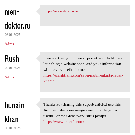
men-
https://men-doktor.ru
https://men-doktor.ru
doktor.ru
06.01.2025
Adres
Rush
I can see that you are an expert at your field! I am
I can see that you are an
launching a website soon, and your information
06.01.2025
will be very useful for me..
https://omahtrans.com/sewa-mobil-jakarta-lepas-
Adres
kunci/
hunain
Thanks For sharing this Superb article.I use this
Thanks For sharing this
Article to show my assignment in college.it is
khan
useful For me Great Work. situs penipu
https://www.srpcafe.com/
06.01.2025