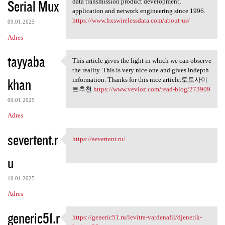
Serial Mux
data transmission product development,
application and network engineering since 1996.
https://www.hxswirelessdata.com/about-us/
09.01.2025
Adres
tayyaba
This article gives the light in which we can observe
This article gives the light
the reality. This is very nice one and gives indepth
khan
information. Thanks for this nice article.토토사이
트추천
https://www.vevioz.com/read-blog/273909
09.01.2025
Adres
severtent.r
https://severtent.ru/
https://severtent.ru/
u
10.01.2025
Adres
generic51.r
https://generic51.ru/levitra-vardenafil/djenerik-
https://generic51.ru/levitra