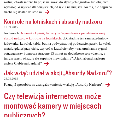
wolnej chwili można tu pójść na kawę, do słynnych ogrodów lub obejrzeć
wystawę. Wszystko dla wszystkich, od ręki i na miejscu. No tak, ale najpierw
trzeba się dostać do środka.
Kontrole na lotniskach i absurdy nadzoru
01.09.2015
Na łamach
Dziennika Opinii, Katarzyna Szymielewicz przedstawia swój
absurd nadzoru – kontrole na lotniskach
: „Dokładnie ten sam przedmiot –
ładowarka, kawałek kabla, but na podwyższonej podeszwie, pasek, kawałek
metalu gdzieś przy ciele, czy coś w kształcie tuby – raz uruchamia sygnał
ostrzegawczy i oznacza stracone 15 minut na dodatkowe sprawdzenie, a
innym razem okazuje się zupełnie niewidzialny”. A jaki absurd nadzoru
uwiera Ciebie najbardziej?
Jak wziąć udział w akcji „Absurdy Nadzoru"?
25.08.2015
Poznaj 5 sposobów na zaangażowanie się w akcję „Absurdy Nadzoru".
Czy telewizja internetowa może
montować kamery w miejscach
publicznych?