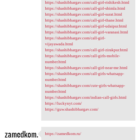
https://shashibhargav.com/call-girl-rishikesh.html
https://shashibhargav.com/call-girl-shimla.html
https://shashibhargav.com/call-girl-surat.html
https://shashibhargav.com/call-girl-thane.html
https://shashibhargav.com/call-girl-udaipur.html
https://shashibhargav.com/call-girl-varanasi.html
https://shashibhargav.com/call-girl-
vijayawada.html
https://shashibhargav.com/call-girl-zirakpur.html
https://shashibhargav.com/call-girls-mobile-
number.html
https://shashibhargav.com/call-girl-near-me.html
https://shashibhargav.com/call-girls-whatsapp-
number.html
https://shashibhargav.com/cute-girls-whatsapp-
number.html
https://shashibhargav.com/indian-call-girls.html
https://luckynyt.com/
https://guw.shashibhargav.com/
zamedkom.
https://zamedkom.ru/
https://zamedkom.ru/