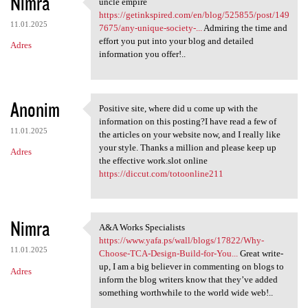
Nimra
uncle empire
uncle empire https:/
https://getinkspired.com/en/blog/525855/post/149
11.01.2025
7675/any-unique-society-...
Admiring the time and
effort you put into your blog and detailed
Adres
information you offer!..
Anonim
Positive site, where did u come up with the
Positive site, where did u
information on this posting?I have read a few of
11.01.2025
the articles on your website now, and I really like
your style. Thanks a million and please keep up
Adres
the effective work.slot online
https://diccut.com/totoonline211
Nimra
A&A Works Specialists
A&A Works Specialists https:/
https://www.yafa.ps/wall/blogs/17822/Why-
11.01.2025
Choose-TCA-Design-Build-for-You...
Great write-
up, I am a big believer in commenting on blogs to
Adres
inform the blog writers know that they’ve added
something worthwhile to the world wide web!..