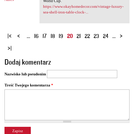
World Cup.
https://www.okayhomedecor.com/vintage-luxury-
sea-shell-iron-table-clock-...
S
…
16
17
18
19
20
21
22
23
24
…
t
r
o
Dodaj komentarz
n
y
Nazwisko lub pseudonim
Treść Twojego komentarza
*