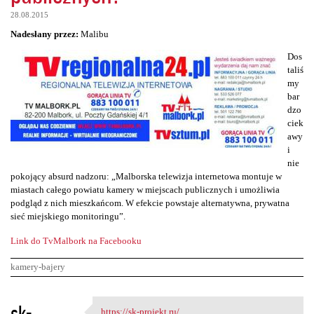
28.08.2015
Nadesłany przez:
Malibu
Dos
taliś
my
bar
dzo
ciek
awy
i
nie
pokojący absurd nadzoru: „Malborska telewizja internetowa montuje w
miastach całego powiatu kamery w miejscach publicznych i umożliwia
podgląd z nich mieszkańcom. W efekcie powstaje alternatywna, prywatna
sieć miejskiego monitoringu”.
Link do TvMalbork na Facebooku
kamery-bajery
K
sk-
https://sk-projekt.ru/