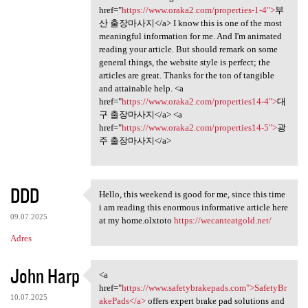
href="
https://www.oraka2.com/properties-1-4">
부
산 출장마사지</a> I know this is one of the most
meaningful information for me. And I'm animated
reading your article. But should remark on some
general things, the website style is perfect; the
articles are great. Thanks for the ton of tangible
and attainable help. <a
href="
https://www.oraka2.com/properties14-4">
대
구 출장마사지</a> <a
href="
https://www.oraka2.com/properties14-5">
광
주 출장마사지</a>
DDD
Hello, this weekend is good for me, since this time
Hello, this weekend is good
i am reading this enormous informative article here
09.07.2025
at my home.olxtoto
https://wecanteatgold.net/
Adres
John Harp
<a
<a href="https://www
href="
https://www.safetybrakepads.com">SafetyBr
10.07.2025
akePads</a>
offers expert brake pad solutions and