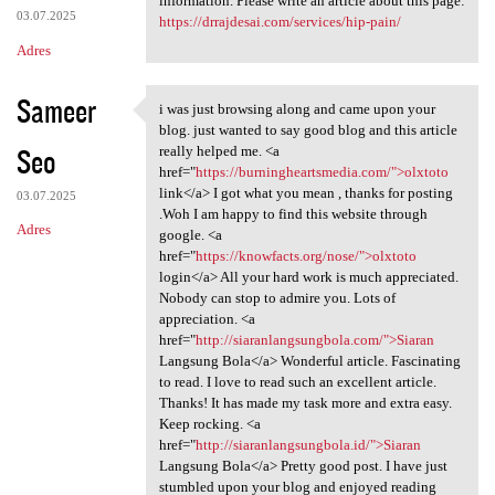
information. Please write an article about this page:
03.07.2025
https://drrajdesai.com/services/hip-pain/
Adres
Sameer
i was just browsing along and came upon your
i was just browsing along and
blog. just wanted to say good blog and this article
Seo
really helped me. <a
href="
https://burningheartsmedia.com/">olxtoto
link</a> I got what you mean , thanks for posting
03.07.2025
.Woh I am happy to find this website through
Adres
google. <a
href="
https://knowfacts.org/nose/">olxtoto
login</a> All your hard work is much appreciated.
Nobody can stop to admire you. Lots of
appreciation. <a
href="
http://siaranlangsungbola.com/">Siaran
Langsung Bola</a> Wonderful article. Fascinating
to read. I love to read such an excellent article.
Thanks! It has made my task more and extra easy.
Keep rocking. <a
href="
http://siaranlangsungbola.id/">Siaran
Langsung Bola</a> Pretty good post. I have just
stumbled upon your blog and enjoyed reading