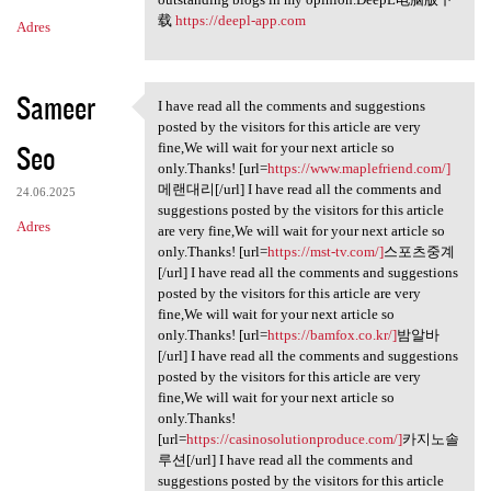
载
https://deepl-app.com
Adres
Sameer
I have read all the comments and suggestions
I have read all the comments
posted by the visitors for this article are very
Seo
fine,We will wait for your next article so
only.Thanks! [url=
https://www.maplefriend.com/]
메랜대리[/url] I have read all the comments and
24.06.2025
suggestions posted by the visitors for this article
Adres
are very fine,We will wait for your next article so
only.Thanks! [url=
https://mst-tv.com/]
스포츠중계
[/url] I have read all the comments and suggestions
posted by the visitors for this article are very
fine,We will wait for your next article so
only.Thanks! [url=
https://bamfox.co.kr/]
밤알바
[/url] I have read all the comments and suggestions
posted by the visitors for this article are very
fine,We will wait for your next article so
only.Thanks!
[url=
https://casinosolutionproduce.com/]
카지노솔
루션[/url] I have read all the comments and
suggestions posted by the visitors for this article