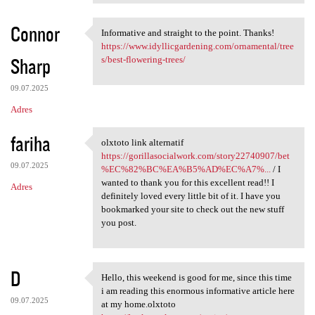
Connor
Informative and straight to the point. Thanks!
Informative and straight to
https://www.idyllicgardening.com/ornamental/tree
Sharp
s/best-flowering-trees/
09.07.2025
Adres
fariha
olxtoto link alternatif
olxtoto link alternatif https
https://gorillasocialwork.com/story22740907/bet
09.07.2025
%EC%82%BC%EA%B5%AD%EC%A7%...
/ I
wanted to thank you for this excellent read!! I
Adres
definitely loved every little bit of it. I have you
bookmarked your site to check out the new stuff
you post.
D
Hello, this weekend is good for me, since this time
Hello, this weekend is good
i am reading this enormous informative article here
09.07.2025
at my home.olxtoto