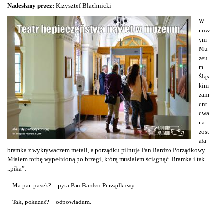
Nadesłany przez:
Krzysztof Blachnicki
W
now
ym
Mu
zeu
m
Śląs
kim
zam
ont
owa
na
zost
ała
bramka z wykrywaczem metali, a porządku pilnuje Pan Bardzo Porządkowy.
Miałem torbę wypełnioną po brzegi, którą musiałem ściągnąć. Bramka i tak
„pika”:
– Ma pan pasek? – pyta Pan Bardzo Porządkowy.
– Tak, pokazać? – odpowiadam.