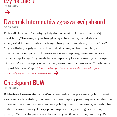
czy na „nie”?
03.10.2015
Dziennik Internautów zgłasza swój absurd
08.09.2015
Dziennik Internautów dołączył się do naszej akcji i zgłosił nam swój
przykład: „Oburzamy się na inwigilację w internecie, na działania
amerykańskich służb, ale co wiemy o inwigilacji na własnym podwórku?
Czy myślałeś, że gdy stoisz sobie pod blokiem, możesz być ciągle
obserwowany np. przez człowieka ze straży miejskiej, który siedzi przy
biurku i pije kawę? Czy myślałeś, ile naprawdę kamer może być w Twojej
okolicy? A może spojrzysz na mapkę, która może to ukazywać?”. Polecamy
artykuł Marcina Maja:
Ktoś nasikał pod kamerą, czyli inwigilacja z
perspektywy własnego podwórka
.
Checkpoint BUW
08.09.2015
Biblioteka Uniwersytecka w Warszawie. Jedna z najważniejszych bibliotek
akademickich w stolicy. Codziennie przewijają się przez nią setki studentów,
doktorantów i pracowników naukowych. Są również pasjonaci, samodzielni
badacze i warszawiacy, którzy poszukują niedostępnych gdzie indziej
pozycji. Wycieczka po mieście bez wizyty w BUW-ie też się nie liczy. W