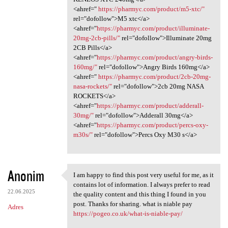
<ahref="
https://pharmyc.com/product/m5-xtc/"
rel="dofollow">M5 xtc</a>
<ahref="
https://pharmyc.com/product/illuminate-
20mg-2cb-pills/"
rel="dofollow">Illuminate 20mg
2CB Pills</a>
<ahref="
https://pharmyc.com/product/angry-birds-
160mg/"
rel="dofollow">Angry Birds 160mg</a>
<ahref="
https://pharmyc.com/product/2cb-20mg-
nasa-rockets/"
rel="dofollow">2cb 20mg NASA
ROCKETS</a>
<ahref="
https://pharmyc.com/product/adderall-
30mg/"
rel="dofollow">Adderall 30mg</a>
<ahref="
https://pharmyc.com/product/percs-oxy-
m30s/"
rel="dofollow">Percs Oxy M30 s</a>
Anonim
I am happy to find this post very useful for me, as it
I am happy to find this post
contains lot of information. I always prefer to read
22.06.2025
the quality content and this thing I found in you
post. Thanks for sharing. what is niable pay
Adres
https://pogeo.co.uk/what-is-niable-pay/