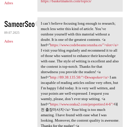
https://basketmakers.com/topics/
Adres
SameerSeo
I can’t believe focusing long enough to research;
I can’t believe focusing long
much less write this kind of article. You’ve
09.07.2025
outdone yourself with this material without a
doubt. It is one of the greatest contents. <a
Adres
href="
https://www.codebeamcorunha.es/">slot</a>
I visit your blog regularly and recommend it to all
of those who wanted to enhance their knowledge
with ease. The style of writing is excellent and also
the content is top-notch. Thanks for that
shrewdness you provide the readers! <a
href="
http://89.38.135.58/">Dewapoker</a>
I am
incapable of reading articles online very often, but
I’m happy I did today. It is very well written, and
your points are well-expressed. I request you
warmly, please, don’t ever stop writing. <a
href="
https://www.oraka2.com/properties14-6">
대
전 출장마사지</a> Your blog is too much
amazing. I have found with ease what I was
looking. Moreover, the content quality is awesome.
Thanks for the nudge! <a