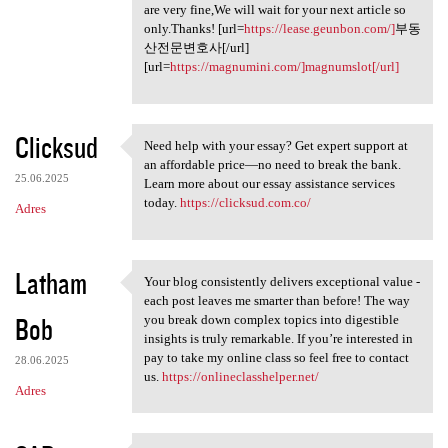
are very fine,We will wait for your next article so
only.Thanks! [url=
https://lease.geunbon.com/]
부동
산전문변호사[/url]
[url=
https://magnumini.com/]magnumslot[/url]
Clicksud
Need help with your essay? Get expert support at
Need help with your essay?
an affordable price—no need to break the bank.
25.06.2025
Learn more about our essay assistance services
today.
https://clicksud.com.co/
Adres
Latham
Your blog consistently delivers exceptional value -
Your blog consistently
each post leaves me smarter than before! The way
Bob
you break down complex topics into digestible
insights is truly remarkable. If you’re interested in
pay to take my online class so feel free to contact
28.06.2025
us.
https://onlineclasshelper.net/
Adres