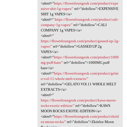
<ahref="
https://flowerloungeuk.com/product/expe
nsive-shit-1g-vapes/"
rel="dofollow">EXPENSIVE
SHIT 1g VAPES</a>
<ahref="
https://flowerloungeuk.com/product/cali-
company-1g-vapes/"
rel="dofollow">CALI
COMPANY 1g VAPES</a>
<ahref="
https://flowerloungeuk.com/product/gassed-up-2g-
vapes/"
rel="dofollow">GASSED UP 2g
VAPES</a>
<ahref="
https://flowerloungeuk.com/product/1000
mg-puff-bars/"
rel="dofollow">1000MG puff
bars</a>
<ahref="
https://flowerloungeuk.com/product/gelat
o-vol-11-whole-melt-extracts/"
rel="dofollow">GELATO VOl.11 WHOLE MELT
EXTRACTS</a>
<ahref="
https://flowerloungeuk.com/product/kaws-moon-
rocks-exotic-edition/"
rel="dofollow">KAWS
MOON ROCKS EXOTIC-EDITION</a>
<ahref="
https://flowerloungeuk.com/product/zkittl
ez-moon-rocks/"
rel="dofollow">Zkittlez Moon