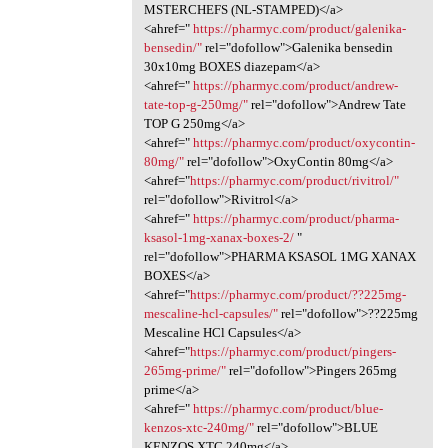
MSTERCHEFS (NL-STAMPED)</a>
<ahref="
https://pharmyc.com/product/galenika-
bensedin/"
rel="dofollow">Galenika bensedin
30x10mg BOXES diazepam</a>
<ahref="
https://pharmyc.com/product/andrew-
tate-top-g-250mg/"
rel="dofollow">Andrew Tate
TOP G 250mg</a>
<ahref="
https://pharmyc.com/product/oxycontin-
80mg/"
rel="dofollow">OxyContin 80mg</a>
<ahref="
https://pharmyc.com/product/rivitrol/"
rel="dofollow">Rivitrol</a>
<ahref="
https://pharmyc.com/product/pharma-
ksasol-1mg-xanax-boxes-2/
"
rel="dofollow">PHARMA KSASOL 1MG XANAX
BOXES</a>
<ahref="
https://pharmyc.com/product/??225mg-
mescaline-hcl-capsules/"
rel="dofollow">??225mg
Mescaline HCl Capsules</a>
<ahref="
https://pharmyc.com/product/pingers-
265mg-prime/"
rel="dofollow">Pingers 265mg
prime</a>
<ahref="
https://pharmyc.com/product/blue-
kenzos-xtc-240mg/"
rel="dofollow">BLUE
KENZOS XTC 240mg</a>