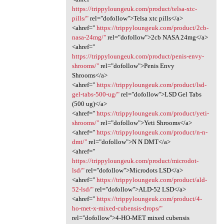
https://trippyloungeuk.com/product/telsa-xtc-
pills/"
rel="dofollow">Telsa xtc pills</a>
<ahref="
https://trippyloungeuk.com/product/2cb-
nasa-24mg/"
rel="dofollow">2cb NASA 24mg</a>
<ahref="
https://trippyloungeuk.com/product/penis-envy-
shrooms/"
rel="dofollow">Penis Envy
Shrooms</a>
<ahref="
https://trippyloungeuk.com/product/lsd-
gel-tabs-500-ug/"
rel="dofollow">LSD Gel Tabs
(500 ug)</a>
<ahref="
https://trippyloungeuk.com/product/yeti-
shrooms/"
rel="dofollow">Yeti Shrooms</a>
<ahref="
https://trippyloungeuk.com/product/n-n-
dmt/"
rel="dofollow">N N DMT</a>
<ahref="
https://trippyloungeuk.com/product/microdot-
lsd/"
rel="dofollow">Microdots LSD</a>
<ahref="
https://trippyloungeuk.com/product/ald-
52-lsd/"
rel="dofollow">ALD-52 LSD</a>
<ahref="
https://trippyloungeuk.com/product/4-
ho-met-x-mixed-cubensis-drops/"
rel="dofollow">4-HO-MET mixed cubensis