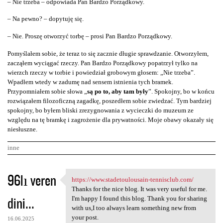
– Nie trzeba – odpowiada Pan Bardzo Porządkowy.
– Na pewno? – dopytuję się.
– Nie. Proszę otworzyć torbę – prosi Pan Bardzo Porządkowy.
Pomyślałem sobie, że teraz to się zacznie długie sprawdzanie. Otworzyłem,
zacząłem wyciągać rzeczy. Pan Bardzo Porządkowy popatrzył tylko na
wierzch rzeczy w torbie i powiedział grobowym głosem: „Nie trzeba”.
Wpadłem wtedy w zadumę nad sensem istnienia tych bramek.
Przypomniałem sobie słowa „
są po to, aby tam były
”. Spokojny, bo w końcu
rozwiązałem filozoficzną zagadkę, poszedłem sobie zwiedzać. Tym bardziej
spokojny, bo byłem bliski zrezygnowania z wycieczki do muzeum ze
względu na tę bramkę i zagrożenie dla prywatności. Moje obawy okazały się
niesłuszne.
inne
K
96lı veren
https://www.stadetoulousain-tennisclub.com/
https://www.stadetoulousain
o
Thanks for the nice blog. It was very useful for me.
dini...
m
I'm happy I found this blog. Thank you for sharing
with us,I too always learn something new from
e
your post.
16.06.2025