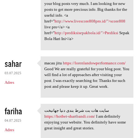
your blog posts very much. I am looking for new
posts to get more precious info. Big thanks for the
useful info. <a
href="
http://www.livescore808pro.id/">score808
live pro</a> <a
href="
http://prediksisepakbola.id/">Prediksi
Sepak
Bola Hari Ini</a>
sahar
macau jitu
https://lorenlandowperformance.com/
macau jitu https:/
Good We are really grateful for your blog post. You
03.07.2025
will find a lot of approaches after visiting your
post. I was exactly searching for. Thanks for such
Adres
post and please keep it up. Great work.
fariha
سایت هات بت شرط بندی دنیا جهانبخت
سایت هات بت شرط بندی دنیا
https://hotbet-shartbandi.com/
I am definitely
04.07.2025
enjoying your website. You definitely have some
great insight and great stories.
Adres