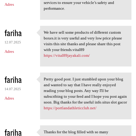
services to ensure your vehicle’s safety and
Adres
performance.
fariha
We have sell some products of different custom
We have sell some products of
boxes.it is very useful and very low price please
12.07.2025
visits this site thanks and please share this post
with your friends.vital89
Adres
https://vital89jayakali.com/
fariha
Pretty good post. I just stumbled upon your blog
Pretty good post. I just
and wanted to say that I have really enjoyed
14.07.2025
reading your blog posts. Any way I'll be
subscribing to your feed and I hope you post again
Adres
soon. Big thanks for the useful info.situs slot gacor
https://portlandathleticclub.net/
fariha
Thanks for the blog filled with so many