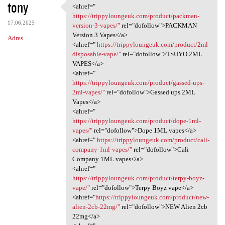
tony
<ahref="
<ahref=" https:/
https://trippyloungeuk.com/product/packman-
17.06.2025
version-3-vapes/"
rel="dofollow">PACKMAN
Version 3 Vapes</a>
Adres
<ahref="
https://trippyloungeuk.com/product/2ml-
disposable-vape/"
rel="dofollow">TSUYO 2ML
VAPES</a>
<ahref="
https://trippyloungeuk.com/product/gassed-ups-
2ml-vapes/"
rel="dofollow">Gassed ups 2ML
Vapes</a>
<ahref="
https://trippyloungeuk.com/product/dope-1ml-
vapes/"
rel="dofollow">Dope 1ML vapes</a>
<ahref="
https://trippyloungeuk.com/product/cali-
company-1ml-vapes/"
rel="dofollow">Cali
Company 1ML vapes</a>
<ahref="
https://trippyloungeuk.com/product/terpy-boyz-
vape/"
rel="dofollow">Terpy Boyz vape</a>
<ahref="
https://trippyloungeuk.com/product/new-
alien-2cb-22mg/"
rel="dofollow">NEW Alien 2cb
22mg</a>