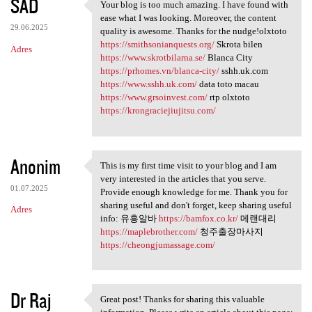
SAD
Your blog is too much amazing. I have found with
Your blog is too much amazing
ease what I was looking. Moreover, the content
29.06.2025
quality is awesome. Thanks for the nudge!olxtoto
https://smithsonianquests.org/
Skrota bilen
Adres
https://www.skrotbilarna.se/
Blanca City
https://prhomes.vn/blanca-city/
sshh.uk.com
https://www.sshh.uk.com/
data toto macau
https://www.grsoinvest.com/
rtp olxtoto
https://krongraciejiujitsu.com/
Anonim
This is my first time visit to your blog and I am
This is my first time visit
very interested in the articles that you serve.
01.07.2025
Provide enough knowledge for me. Thank you for
sharing useful and don't forget, keep sharing useful
Adres
info: 유흥알바
https://bamfox.co.kr/
메랜대리
https://maplebrother.com/
청주출장마사지
https://cheongjumassage.com/
Dr Raj
Great post! Thanks for sharing this valuable
Great post! Thanks for