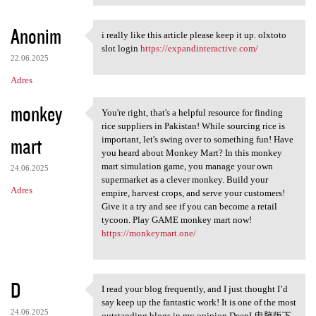
Anonim
i really like this article please keep it up. olxtoto
i really like this article
slot login
https://expandinteractive.com/
22.06.2025
Adres
monkey
You're right, that's a helpful resource for finding
You're right, that's a
rice suppliers in Pakistan! While sourcing rice is
mart
important, let's swing over to something fun! Have
you heard about Monkey Mart? In this monkey
mart simulation game, you manage your own
24.06.2025
supermarket as a clever monkey. Build your
Adres
empire, harvest crops, and serve your customers!
Give it a try and see if you can become a retail
tycoon. Play GAME monkey mart now!
https://monkeymart.one/
D
I read your blog frequently, and I just thought I’d
I read your blog frequently,
say keep up the fantastic work! It is one of the most
24.06.2025
outstanding blogs in my opinion.DeepL电脑版下