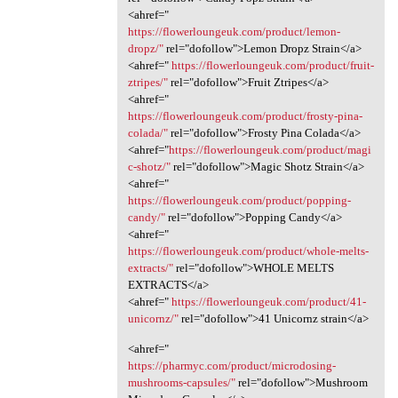
<ahref="
https://flowerloungeuk.com/product/lemon-
dropz/"
rel="dofollow">Lemon Dropz Strain</a>
<ahref="
https://flowerloungeuk.com/product/fruit-
ztripes/"
rel="dofollow">Fruit Ztripes</a>
<ahref="
https://flowerloungeuk.com/product/frosty-pina-
colada/"
rel="dofollow">Frosty Pina Colada</a>
<ahref="
https://flowerloungeuk.com/product/magi
c-shotz/"
rel="dofollow">Magic Shotz Strain</a>
<ahref="
https://flowerloungeuk.com/product/popping-
candy/"
rel="dofollow">Popping Candy</a>
<ahref="
https://flowerloungeuk.com/product/whole-melts-
extracts/"
rel="dofollow">WHOLE MELTS
EXTRACTS</a>
<ahref="
https://flowerloungeuk.com/product/41-
unicornz/"
rel="dofollow">41 Unicornz strain</a>
<ahref="
https://pharmyc.com/product/microdosing-
mushrooms-capsules/"
rel="dofollow">Mushroom