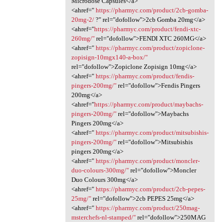
Microdose Capsules</a>
<ahref="
https://pharmyc.com/product/2cb-gomba-
20mg-2/
?" rel="dofollow">2cb Gomba 20mg</a>
<ahref="
https://pharmyc.com/product/fendi-xtc-
260mg/"
rel="dofollow">FENDI XTC 260MG</a>
<ahref="
https://pharmyc.com/product/zopiclone-
zopisign-10mgx140-a-box/"
rel="dofollow">Zopiclone Zopisign 10mg</a>
<ahref="
https://pharmyc.com/product/fendis-
pingers-200mg/"
rel="dofollow">Fendis Pingers
200mg</a>
<ahref="
https://pharmyc.com/product/maybachs-
pingers-200mg/"
rel="dofollow">Maybachs
Pingers 200mg</a>
<ahref="
https://pharmyc.com/product/mitsubishis-
pingers-200mg/"
rel="dofollow">Mitsubishis
pingers 200mg</a>
<ahref="
https://pharmyc.com/product/moncler-
duo-colours-300mg/"
rel="dofollow">Moncler
Duo Colours 300mg</a>
<ahref="
https://pharmyc.com/product/2cb-pepes-
25mg/"
rel="dofollow">2cb PEPES 25mg</a>
<ahref="
https://pharmyc.com/product/250mag-
msterchefs-nl-stamped/"
rel="dofollow">250MAG