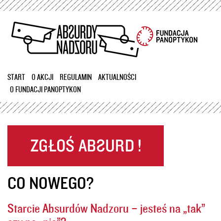
Przejdź
do
treści
START
O AKCJI
REGULAMIN
AKTUALNOŚCI
O FUNDACJI PANOPTYKON
CO NOWEGO?
Starcie Absurdów Nadzoru – jesteś na „tak”