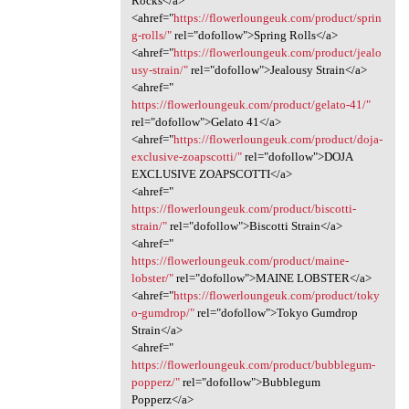
Rocks</a>
<ahref="
https://flowerloungeuk.com/product/sprin
g-rolls/"
rel="dofollow">Spring Rolls</a>
<ahref="
https://flowerloungeuk.com/product/jealo
usy-strain/"
rel="dofollow">Jealousy Strain</a>
<ahref="
https://flowerloungeuk.com/product/gelato-41/"
rel="dofollow">Gelato 41</a>
<ahref="
https://flowerloungeuk.com/product/doja-
exclusive-zoapscotti/"
rel="dofollow">DOJA
EXCLUSIVE ZOAPSCOTTI</a>
<ahref="
https://flowerloungeuk.com/product/biscotti-
strain/"
rel="dofollow">Biscotti Strain</a>
<ahref="
https://flowerloungeuk.com/product/maine-
lobster/"
rel="dofollow">MAINE LOBSTER</a>
<ahref="
https://flowerloungeuk.com/product/toky
o-gumdrop/"
rel="dofollow">Tokyo Gumdrop
Strain</a>
<ahref="
https://flowerloungeuk.com/product/bubblegum-
popperz/"
rel="dofollow">Bubblegum
Popperz</a>