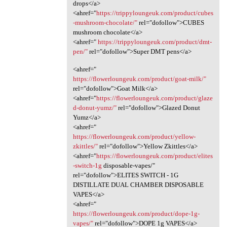
drops</a>
<ahref="
https://trippyloungeuk.com/product/cubes
-mushroom-chocolate/"
rel="dofollow">CUBES
mushroom chocolate</a>
<ahref="
https://trippyloungeuk.com/product/dmt-
pen/"
rel="dofollow">Super DMT pens</a>
<ahref="
https://flowerloungeuk.com/product/goat-milk/"
rel="dofollow">Goat Milk</a>
<ahref="
https://flowerloungeuk.com/product/glaze
d-donut-yumz/"
rel="dofollow">Glazed Donut
Yumz</a>
<ahref="
https://flowerloungeuk.com/product/yellow-
zkittles/"
rel="dofollow">Yellow Zkittles</a>
<ahref="
https://flowerloungeuk.com/product/elites
-switch-1g
disposable-vapes/"
rel="dofollow">ELITES SWITCH - 1G
DISTILLATE DUAL CHAMBER DISPOSABLE
VAPES</a>
<ahref="
https://flowerloungeuk.com/product/dope-1g-
vapes/"
rel="dofollow">DOPE 1g VAPES</a>