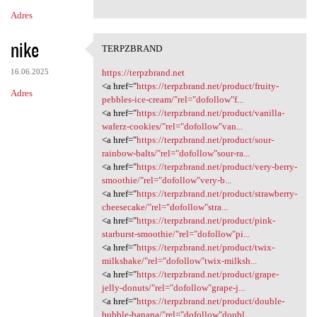
n
Adres
t
nike
a
TERPZBRAND
TERPZBRAND
r
16.06.2025
https://terpzbrand.net
z
<a href="
https://terpzbrand.net/product/fruity-
Adres
pebbles-ice-cream/"rel="dofollow"f...
e
<a href="
https://terpzbrand.net/product/vanilla-
waferz-cookies/"rel="dofollow"van...
<a href="
https://terpzbrand.net/product/sour-
rainbow-balts/"rel="dofollow"sour-ra...
<a href="
https://terpzbrand.net/product/very-berry-
smoothie/"rel="dofollow"very-b...
<a href="
https://terpzbrand.net/product/strawberry-
cheesecake/"rel="dofollow"stra...
<a href="
https://terpzbrand.net/product/pink-
starburst-smoothie/"rel="dofollow"pi...
<a href="
https://terpzbrand.net/product/twix-
milkshake/"rel="dofollow"twix-milksh...
<a href="
https://terpzbrand.net/product/grape-
jelly-donuts/"rel="dofollow"grape-j...
<a href="
https://terpzbrand.net/product/double-
bubble-banana/"rel="dofollow"doubl...