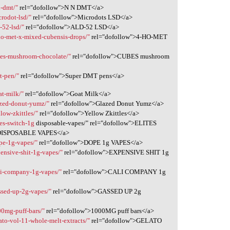
n-dmt/"
rel="dofollow">N N DMT</a>
rodot-lsd/"
rel="dofollow">Microdots LSD</a>
-52-lsd/"
rel="dofollow">ALD-52 LSD</a>
ho-met-x-mixed-cubensis-drops/"
rel="dofollow">4-HO-MET
bes-mushroom-chocolate/"
rel="dofollow">CUBES mushroom
t-pen/"
rel="dofollow">Super DMT pens</a>
at-milk/"
rel="dofollow">Goat Milk</a>
azed-donut-yumz/"
rel="dofollow">Glazed Donut Yumz</a>
low-zkittles/"
rel="dofollow">Yellow Zkittles</a>
es-switch-1g
disposable-vapes/" rel="dofollow">ELITES
ISPOSABLE VAPES</a>
pe-1g-vapes/"
rel="dofollow">DOPE 1g VAPES</a>
ensive-shit-1g-vapes/"
rel="dofollow">EXPENSIVE SHIT 1g
li-company-1g-vapes/"
rel="dofollow">CALI COMPANY 1g
ssed-up-2g-vapes/"
rel="dofollow">GASSED UP 2g
00mg-puff-bars/"
rel="dofollow">1000MG puff bars</a>
ato-vol-11-whole-melt-extracts/"
rel="dofollow">GELATO