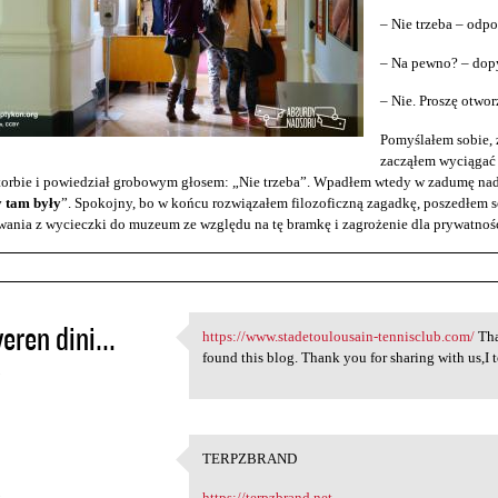
– Nie trzeba – odp
– Na pewno? – dopy
– Nie. Proszę otwo
Pomyślałem sobie, ż
zacząłem wyciągać 
torbie i powiedział grobowym głosem: „Nie trzeba”. Wpadłem wtedy w zadumę nad
y tam były
”. Spokojny, bo w końcu rozwiązałem filozoficzną zagadkę, poszedłem s
ania z wycieczki do muzeum ze względu na tę bramkę i zagrożenie dla prywatnośc
eren dini...
https://www.stadetoulousain-tennisclub.com/
Tha
https://www.stadetoulousain
found this blog. Thank you for sharing with us,I
5
TERPZBRAND
TERPZBRAND
5
https://terpzbrand.net