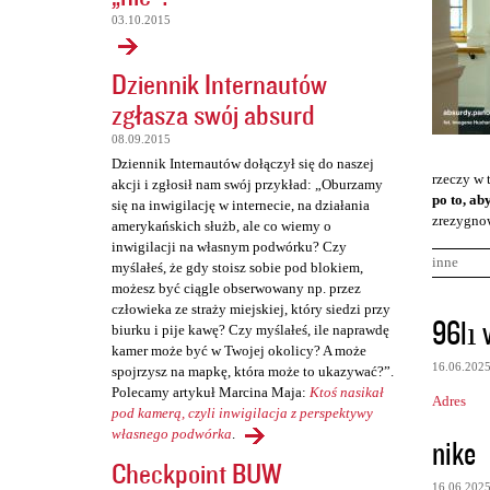
03.10.2015
Dziennik Internautów
zgłasza swój absurd
08.09.2015
Dziennik Internautów dołączył się do naszej
rzeczy w 
akcji i zgłosił nam swój przykład: „Oburzamy
po to, ab
się na inwigilację w internecie, na działania
zrezygnow
amerykańskich służb, ale co wiemy o
inwigilacji na własnym podwórku? Czy
inne
myślałeś, że gdy stoisz sobie pod blokiem,
możesz być ciągle obserwowany np. przez
człowieka ze straży miejskiej, który siedzi przy
K
96lı v
biurku i pije kawę? Czy myślałeś, ile naprawdę
o
kamer może być w Twojej okolicy? A może
16.06.202
spojrzysz na mapkę, która może to ukazywać?”.
m
Polecamy artykuł Marcina Maja:
Ktoś nasikał
Adres
e
pod kamerą, czyli inwigilacja z perspektywy
n
własnego podwórka
.
nike
Checkpoint BUW
t
16.06.202