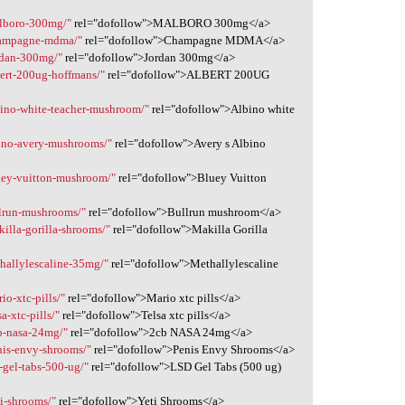
alboro-300mg/"
rel="dofollow">MALBORO 300mg</a>
champagne-mdma/"
rel="dofollow">Champagne MDMA</a>
rdan-300mg/"
rel="dofollow">Jordan 300mg</a>
bert-200ug-hoffmans/"
rel="dofollow">ALBERT 200UG
bino-white-teacher-mushroom/"
rel="dofollow">Albino white
bino-avery-mushrooms/"
rel="dofollow">Avery s Albino
uey-vuitton-mushroom/"
rel="dofollow">Bluey Vuitton
llrun-mushrooms/"
rel="dofollow">Bullrun mushroom</a>
illa-gorilla-shrooms/"
rel="dofollow">Makilla Gorilla
hallylescaline-35mg/"
rel="dofollow">Methallylescaline
io-xtc-pills/"
rel="dofollow">Mario xtc pills</a>
a-xtc-pills/"
rel="dofollow">Telsa xtc pills</a>
b-nasa-24mg/"
rel="dofollow">2cb NASA 24mg</a>
nis-envy-shrooms/"
rel="dofollow">Penis Envy Shrooms</a>
-gel-tabs-500-ug/"
rel="dofollow">LSD Gel Tabs (500 ug)
i-shrooms/"
rel="dofollow">Yeti Shrooms</a>