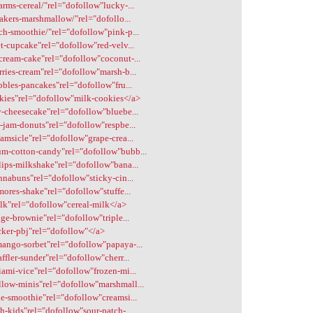
arms-cereal/"rel="dofollow"lucky-...
lakers-marshmallow/"rel="dofollo...
ch-smoothie/"rel="dofollow"pink-p...
et-cupcake"rel="dofollow"red-velv...
-cream-cake"rel="dofollow"coconut-...
rries-cream"rel="dofollow"marsh-b...
bbles-pancakes"rel="dofollow"fru...
okies"rel="dofollow"milk-cookies</a>
y-cheesecake"rel="dofollow"bluebe...
y-jam-donuts"rel="dofollow"respbe...
eamsicle"rel="dofollow"grape-crea...
um-cotton-candy"rel="dofollow"bubb...
lips-milkshake"rel="dofollow"bana...
innabuns"rel="dofollow"sticky-cin...
mores-shake"rel="dofollow"stuffe...
ilk"rel="dofollow"cereal-milk</a>
dge-brownie"rel="dofollow"triple...
ecker-pbj"rel="dofollow"</a>
mango-sorbet"rel="dofollow"papaya-...
ffler-sunder"rel="dofollow"cherr...
iami-vice"rel="dofollow"frozen-mi...
llow-minis"rel="dofollow"marshmall...
le-smoothie"rel="dofollow"creamsi...
h-kids"rel="dofollow"sour-patch-...