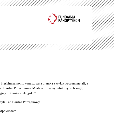
ąskim zamontowana została bramka z wykrywaczem metali, a
an Bardzo Porządkowy. Miałem torbę wypełnioną po brzegi,
gnąć. Bramka i tak „pika”:
pyta Pan Bardzo Porządkowy.
 odpowiadam.