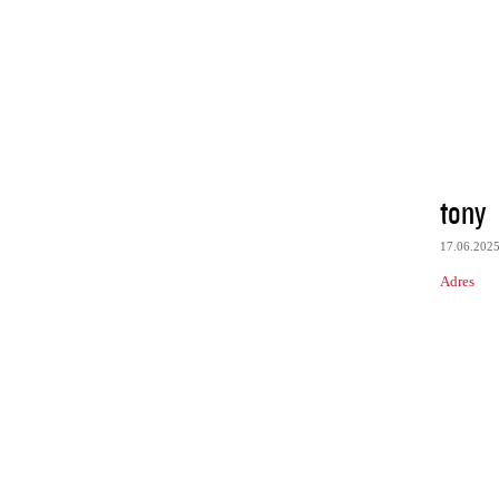
tony
17.06.202
Adres