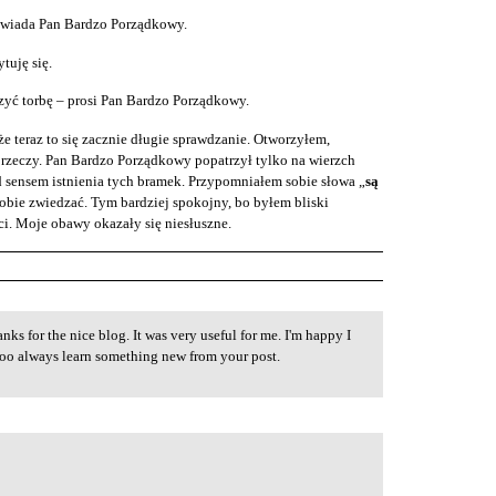
owiada Pan Bardzo Porządkowy.
tuję się.
rzyć torbę – prosi Pan Bardzo Porządkowy.
e teraz to się zacznie długie sprawdzanie. Otworzyłem,
rzeczy. Pan Bardzo Porządkowy popatrzył tylko na wierzch
 sensem istnienia tych bramek. Przypomniałem sobie słowa „
są
obie zwiedzać. Tym bardziej spokojny, bo byłem bliski
i. Moje obawy okazały się niesłuszne.
nks for the nice blog. It was very useful for me. I'm happy I
 too always learn something new from your post.