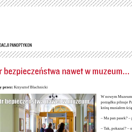
Przejdź
do
treści
DACJI PANOPTYKON
r bezpieczeństwa nawet w muzeum...
5
y przez:
Krzysztof Blachnicki
W nowym Muzeum Śl
porządku pilnuje P
którą musiałem ścią
– Ma pan pasek? – 
– Tak, pokazać? –