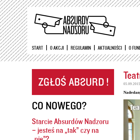
START
O AKCJI
REGULAMIN
AKTUALNOŚCI
O FUN
Teat
05.09.201
Nadesłan
CO NOWEGO?
Starcie Absurdów Nadzoru
– jesteś na „tak” czy na
„nie”?