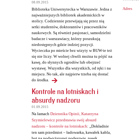
a
08.09.2015
Adres
Biblioteka Uniwersytecka w Warszawie. Jedna z
r
najważniejszych bibliotek akademickich w
z
stolicy. Codziennie przewijają się przez nią
setki studentów, doktorantów i pracowników
e
naukowych. Są również pasjonaci, samodzielni
badacze i warszawiacy, którzy poszukują
niedostępnych gdzie indziej pozycji.
Wycieczka po mieście bez wizyty w BUW-ie też
się nie liczy. W wolnej chwili można tu pójść na
kawę, do słynnych ogrodów lub obejrzeć
wystawę. Wszystko dla wszystkich, od ręki i na
miejscu. No tak, ale najpierw trzeba się dostać
do środka.
Kontrole na lotniskach i
absurdy nadzoru
01.09.2015
Na łamach
Dziennika Opinii, Katarzyna
Szymielewicz przedstawia swój absurd
nadzoru – kontrole na lotniskach
: „Dokładnie
ten sam przedmiot – ładowarka, kawałek kabla,
but na podwyższonej podeszwie, pasek,