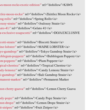
ws-moon-rocks-exotic-edition/"
rel="dofollow">KAWS
ttlez-moon-rocks/"
rel="dofollow">Zkittlez Moon Rocks</a>
ng-rolls/"
rel="dofollow">Spring Rolls</a>
ousy-strain/"
rel="dofollow">Jealousy Strain</a>
ato-41/"
rel="dofollow">Gelato 41</a>
a-exclusive-zoapscotti/"
rel="dofollow">DOJA EXCLUSIVE
otti-strain/"
rel="dofollow">Biscotti Strain</a>
ne-lobster/"
rel="dofollow">MAINE LOBSTER</a>
kyo-gumdrop/"
rel="dofollow">Tokyo Gumdrop Strain</a>
ubblegum-popperz/"
rel="dofollow">Bubblegum Popperz</a>
um-popperz/"
rel="dofollow">Plum Popperz</a>
ical-cherriez/"
rel="dofollow">Tropical Cherriez</a>
andy-lemonz/"
rel="dofollow">Candy Lemonz Strain</a>
li-gumdrop/"
rel="dofollow">Bali Gumdrop Strain</a>
rmanent-marker/"
rel="dofollow">Permanent Marker
mon-cherry-guava/"
rel="dofollow">Lemon Cherry Guava
ndy-popz/"
rel="dofollow">Candy Popz Strain</a>
mon-dropz/"
rel="dofollow">Lemon Dropz Strain</a>
t-ztripes/"
rel="dofollow">Fruit Ztripes</a>