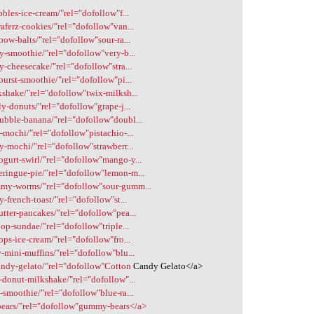
bbles-ice-cream/"rel="dofollow"f...
waferz-cookies/"rel="dofollow"van...
bow-balts/"rel="dofollow"sour-ra...
ry-smoothie/"rel="dofollow"very-b...
y-cheesecake/"rel="dofollow"stra...
burst-smoothie/"rel="dofollow"pi...
kshake/"rel="dofollow"twix-milksh...
ly-donuts/"rel="dofollow"grape-j...
bubble-banana/"rel="dofollow"doubl...
o-mochi/"rel="dofollow"pistachio-...
ry-mochi/"rel="dofollow"strawberr...
ogurt-swirl/"rel="dofollow"mango-y...
eringue-pie/"rel="dofollow"lemon-m...
ummy-worms/"rel="dofollow"sour-gumm...
y-french-toast/"rel="dofollow"st...
utter-pancakes/"rel="dofollow"pea...
oop-sundae/"rel="dofollow"triple...
ops-ice-cream/"rel="dofollow"fro...
y-mini-muffins/"rel="dofollow"blu...
candy-gelato/"rel="dofollow"Cotton
Candy Gelato</a>
s-donut-milkshake/"rel="dofollow"...
z-smoothie/"rel="dofollow"blue-ra...
bears/"rel="dofollow"gummy-bears</a>