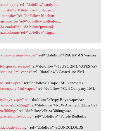
aremel-apply"rel="dofollow"candy-c...
cupcake"rel="dofollow"confetti-c...
y-pancakes"rel="dofollow"blueberr...
marshmallow"rel="dofollow"melted-m...
ada-cooler"rel="dofollow"pina-col...
lazed-donuts"rel="dofollow"tripp...
ckman-version-3-vapes/"
rel="dofollow">PACKMAN Version
l-disposable-vape/"
rel="dofollow">TSUYO 2ML VAPES</a>
ssed-ups-2ml-vapes/"
rel="dofollow">Gassed ups 2ML
pe-1ml-vapes/"
rel="dofollow">Dope 1ML vapes</a>
li-company-1ml-vapes/"
rel="dofollow">Cali Company 1ML
rpy-boyz-vape/"
rel="dofollow">Terpy Boyz vape</a>
w-alien-2cb-22mg/"
rel="dofollow">NEW Alien 2cb 22mg</a>
iza-300mg/"
rel="dofollow">Ibiza 300mg</a>
rple-redbulls-300mg/"
rel="dofollow">Purple Redbulls
undclouds-300mg/"
rel="dofollow">SOUNDCLOUDS