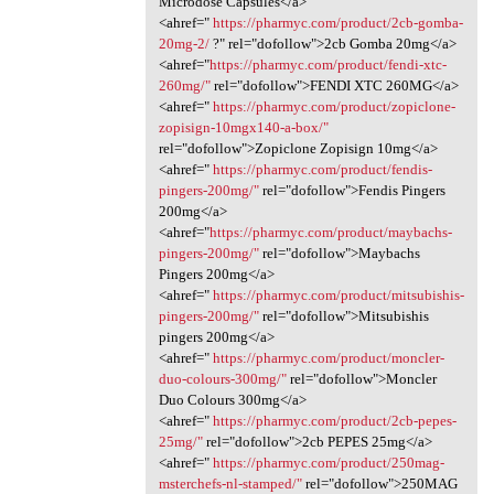
Microdose Capsules</a>
<ahref="
https://pharmyc.com/product/2cb-gomba-
20mg-2/
?" rel="dofollow">2cb Gomba 20mg</a>
<ahref="
https://pharmyc.com/product/fendi-xtc-
260mg/"
rel="dofollow">FENDI XTC 260MG</a>
<ahref="
https://pharmyc.com/product/zopiclone-
zopisign-10mgx140-a-box/"
rel="dofollow">Zopiclone Zopisign 10mg</a>
<ahref="
https://pharmyc.com/product/fendis-
pingers-200mg/"
rel="dofollow">Fendis Pingers
200mg</a>
<ahref="
https://pharmyc.com/product/maybachs-
pingers-200mg/"
rel="dofollow">Maybachs
Pingers 200mg</a>
<ahref="
https://pharmyc.com/product/mitsubishis-
pingers-200mg/"
rel="dofollow">Mitsubishis
pingers 200mg</a>
<ahref="
https://pharmyc.com/product/moncler-
duo-colours-300mg/"
rel="dofollow">Moncler
Duo Colours 300mg</a>
<ahref="
https://pharmyc.com/product/2cb-pepes-
25mg/"
rel="dofollow">2cb PEPES 25mg</a>
<ahref="
https://pharmyc.com/product/250mag-
msterchefs-nl-stamped/"
rel="dofollow">250MAG