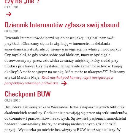
czy na „nie”?
03.10.2015
Dziennik Internautów zgłasza swój absurd
08.09.2015
Dziennik Internautów dołączył się do naszej akcji i zgłosił nam swój
przykład: „Oburzamy się na inwigilację w internecie, na działania
amerykańskich służb, ale co wiemy o inwigilacji na własnym podwórku?
Czy myślałeś, że gdy stoisz sobie pod blokiem, możesz być ciągle
obserwowany np. przez człowieka ze straży miejskiej, który siedzi przy
biurku i pije kawę? Czy myślałeś, ile naprawdę kamer może być w Twojej
okolicy? A może spojrzysz na mapkę, która może to ukazywać?”. Polecamy
artykuł Marcina Maja:
Ktoś nasikał pod kamerą, czyli inwigilacja z
perspektywy własnego podwórka
.
Checkpoint BUW
08.09.2015
Biblioteka Uniwersytecka w Warszawie. Jedna z najważniejszych bibliotek
akademickich w stolicy. Codziennie przewijają się przez nią setki studentów,
doktorantów i pracowników naukowych. Są również pasjonaci, samodzielni
badacze i warszawiacy, którzy poszukują niedostępnych gdzie indziej
pozycji. Wycieczka po mieście bez wizyty w BUW-ie też się nie liczy. W