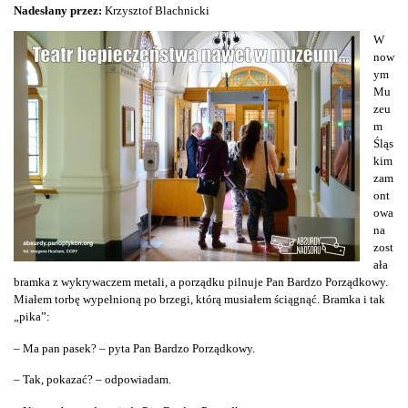
Nadesłany przez:
Krzysztof Blachnicki
W
now
ym
Mu
zeu
m
Śląs
kim
zam
ont
owa
na
zost
ała
bramka z wykrywaczem metali, a porządku pilnuje Pan Bardzo Porządkowy.
Miałem torbę wypełnioną po brzegi, którą musiałem ściągnąć. Bramka i tak
„pika”:
– Ma pan pasek? – pyta Pan Bardzo Porządkowy.
– Tak, pokazać? – odpowiadam.