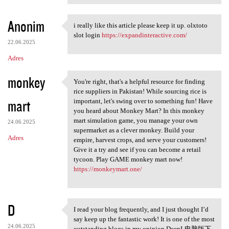
Anonim
i really like this article please keep it up. olxtoto
i really like this article
slot login
https://expandinteractive.com/
22.06.2025
Adres
monkey
You're right, that's a helpful resource for finding
You're right, that's a
rice suppliers in Pakistan! While sourcing rice is
mart
important, let's swing over to something fun! Have
you heard about Monkey Mart? In this monkey
mart simulation game, you manage your own
24.06.2025
supermarket as a clever monkey. Build your
Adres
empire, harvest crops, and serve your customers!
Give it a try and see if you can become a retail
tycoon. Play GAME monkey mart now!
https://monkeymart.one/
D
I read your blog frequently, and I just thought I’d
I read your blog frequently,
say keep up the fantastic work! It is one of the most
24.06.2025
outstanding blogs in my opinion.DeepL电脑版下