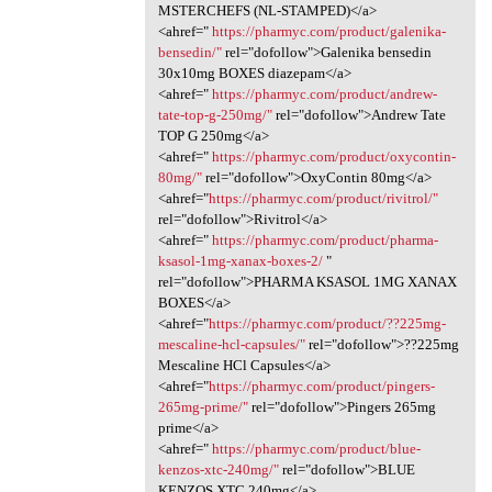
MSTERCHEFS (NL-STAMPED)</a>
<ahref="
https://pharmyc.com/product/galenika-
bensedin/"
rel="dofollow">Galenika bensedin
30x10mg BOXES diazepam</a>
<ahref="
https://pharmyc.com/product/andrew-
tate-top-g-250mg/"
rel="dofollow">Andrew Tate
TOP G 250mg</a>
<ahref="
https://pharmyc.com/product/oxycontin-
80mg/"
rel="dofollow">OxyContin 80mg</a>
<ahref="
https://pharmyc.com/product/rivitrol/"
rel="dofollow">Rivitrol</a>
<ahref="
https://pharmyc.com/product/pharma-
ksasol-1mg-xanax-boxes-2/
"
rel="dofollow">PHARMA KSASOL 1MG XANAX
BOXES</a>
<ahref="
https://pharmyc.com/product/??225mg-
mescaline-hcl-capsules/"
rel="dofollow">??225mg
Mescaline HCl Capsules</a>
<ahref="
https://pharmyc.com/product/pingers-
265mg-prime/"
rel="dofollow">Pingers 265mg
prime</a>
<ahref="
https://pharmyc.com/product/blue-
kenzos-xtc-240mg/"
rel="dofollow">BLUE
KENZOS XTC 240mg</a>