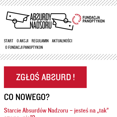
Przejdź
do
treści
START
O AKCJI
REGULAMIN
AKTUALNOŚCI
O FUNDACJI PANOPTYKON
CO NOWEGO?
Starcie Absurdów Nadzoru – jesteś na „tak”