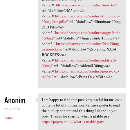
<ahref="
https://pharmyc.com/product/m5-xtc/"
rel="dofollow">M5 xtc</a>
<ahref="
https://pharmyc.com/product/illuminate-
20mg-2cb-pills/"
rel="dofollow">Illuminate 20mg
2CB Pills</a>
<ahref="
https://pharmyc.com/product/angry-birds-
160mg/"
rel="dofollow">Angry Birds 160mg</a>
<ahref="
https://pharmyc.com/product/2cb-20mg-
nasa-rockets/"
rel="dofollow">2cb 20mg NASA
ROCKETS</a>
<ahref="
https://pharmyc.com/product/adderall-
30mg/"
rel="dofollow">Adderall 30mg</a>
<ahref="
https://pharmyc.com/product/percs-oxy-
m30s/"
rel="dofollow">Percs Oxy M30 s</a>
Anonim
I am happy to find this post very useful for me, as it
I am happy to find this post
contains lot of information. I always prefer to read
22.06.2025
the quality content and this thing I found in you
post. Thanks for sharing. what is niable pay
Adres
https://pogeo.co.uk/what-is-niable-pay/