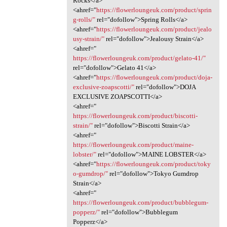
Rocks</a>
<ahref="
https://flowerloungeuk.com/product/sprin
g-rolls/"
rel="dofollow">Spring Rolls</a>
<ahref="
https://flowerloungeuk.com/product/jealo
usy-strain/"
rel="dofollow">Jealousy Strain</a>
<ahref="
https://flowerloungeuk.com/product/gelato-41/"
rel="dofollow">Gelato 41</a>
<ahref="
https://flowerloungeuk.com/product/doja-
exclusive-zoapscotti/"
rel="dofollow">DOJA
EXCLUSIVE ZOAPSCOTTI</a>
<ahref="
https://flowerloungeuk.com/product/biscotti-
strain/"
rel="dofollow">Biscotti Strain</a>
<ahref="
https://flowerloungeuk.com/product/maine-
lobster/"
rel="dofollow">MAINE LOBSTER</a>
<ahref="
https://flowerloungeuk.com/product/toky
o-gumdrop/"
rel="dofollow">Tokyo Gumdrop
Strain</a>
<ahref="
https://flowerloungeuk.com/product/bubblegum-
popperz/"
rel="dofollow">Bubblegum
Popperz</a>