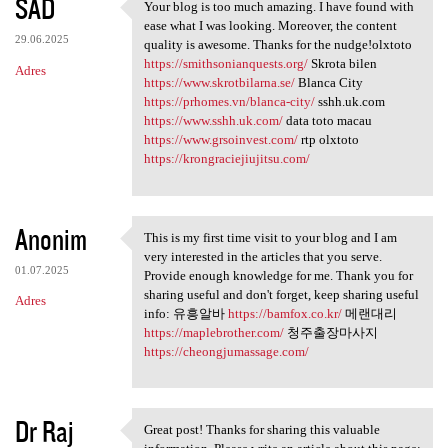
SAD
Your blog is too much amazing. I have found with
Your blog is too much amazing
ease what I was looking. Moreover, the content
29.06.2025
quality is awesome. Thanks for the nudge!olxtoto
https://smithsonianquests.org/
Skrota bilen
Adres
https://www.skrotbilarna.se/
Blanca City
https://prhomes.vn/blanca-city/
sshh.uk.com
https://www.sshh.uk.com/
data toto macau
https://www.grsoinvest.com/
rtp olxtoto
https://krongraciejiujitsu.com/
Anonim
This is my first time visit to your blog and I am
This is my first time visit
very interested in the articles that you serve.
01.07.2025
Provide enough knowledge for me. Thank you for
sharing useful and don't forget, keep sharing useful
Adres
info: 유흥알바
https://bamfox.co.kr/
메랜대리
https://maplebrother.com/
청주출장마사지
https://cheongjumassage.com/
Dr Raj
Great post! Thanks for sharing this valuable
Great post! Thanks for