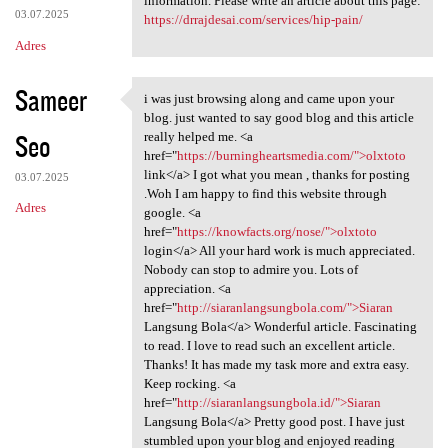
information. Please write an article about this page:
03.07.2025
https://drrajdesai.com/services/hip-pain/
Adres
Sameer
i was just browsing along and came upon your
i was just browsing along and
blog. just wanted to say good blog and this article
Seo
really helped me. <a
href="
https://burningheartsmedia.com/">olxtoto
link</a> I got what you mean , thanks for posting
03.07.2025
.Woh I am happy to find this website through
Adres
google. <a
href="
https://knowfacts.org/nose/">olxtoto
login</a> All your hard work is much appreciated.
Nobody can stop to admire you. Lots of
appreciation. <a
href="
http://siaranlangsungbola.com/">Siaran
Langsung Bola</a> Wonderful article. Fascinating
to read. I love to read such an excellent article.
Thanks! It has made my task more and extra easy.
Keep rocking. <a
href="
http://siaranlangsungbola.id/">Siaran
Langsung Bola</a> Pretty good post. I have just
stumbled upon your blog and enjoyed reading