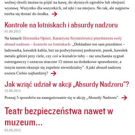
wolnej chwili można tu pójść na kawę, do słynnych ogrodów lub obejrzeć
wystawę. Wszystko dla wszystkich, od ręki i na miejscu. No tak, ale najpierw
trzeba się dostać do środka.
Kontrole na lotniskach i absurdy nadzoru
01.09.2015
Na łamach
Dziennika Opinii, Katarzyna Szymielewicz przedstawia swój
absurd nadzoru – kontrole na lotniskach
: „Dokładnie ten sam przedmiot –
ładowarka, kawałek kabla, but na podwyższonej podeszwie, pasek, kawałek
metalu gdzieś przy ciele, czy coś w kształcie tuby – raz uruchamia sygnał
ostrzegawczy i oznacza stracone 15 minut na dodatkowe sprawdzenie, a
innym razem okazuje się zupełnie niewidzialny”. A jaki absurd nadzoru
uwiera Ciebie najbardziej?
Jak wziąć udział w akcji „Absurdy Nadzoru"?
25.08.2015
Poznaj 5 sposobów na zaangażowanie się w akcję „Absurdy Nadzoru".
Teatr bezpieczeństwa nawet w
muzeum...
05.09.2015