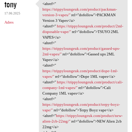
tony
<ahref="
<ahref=" https:/
https://trippyloungeuk.com/product/packman-
17.06.2025
version-3-vapes/"
rel="dofollow">PACKMAN
Version 3 Vapes</a>
Adres
<ahref="
https://trippyloungeuk.com/product/2ml-
disposable-vape/"
rel="dofollow">TSUYO 2ML
VAPES</a>
<ahref="
https://trippyloungeuk.com/product/gassed-ups-
2ml-vapes/"
rel="dofollow">Gassed ups 2ML
Vapes</a>
<ahref="
https://trippyloungeuk.com/product/dope-1ml-
vapes/"
rel="dofollow">Dope 1ML vapes</a>
<ahref="
https://trippyloungeuk.com/product/cali-
company-1ml-vapes/"
rel="dofollow">Cali
Company 1ML vapes</a>
<ahref="
https://trippyloungeuk.com/product/terpy-boyz-
vape/"
rel="dofollow">Terpy Boyz vape</a>
<ahref="
https://trippyloungeuk.com/product/new-
alien-2cb-22mg/"
rel="dofollow">NEW Alien 2cb
22mg</a>