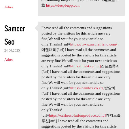
载
https://deepl-app.com
Adres
Sameer
I have read all the comments and suggestions
I have read all the comments
posted by the visitors for this article are very
Seo
fine,We will wait for your next article so
only.Thanks! [url=
https://www.maplefriend.com/]
메랜대리[/url] I have read all the comments and
24.06.2025
suggestions posted by the visitors for this article
Adres
are very fine,We will wait for your next article so
only.Thanks! [url=
https://mst-tv.com/]
스포츠중계
[/url] I have read all the comments and suggestions
posted by the visitors for this article are very
fine,We will wait for your next article so
only.Thanks! [url=
https://bamfox.co.kr/]
밤알바
[/url] I have read all the comments and suggestions
posted by the visitors for this article are very
fine,We will wait for your next article so
only.Thanks!
[url=
https://casinosolutionproduce.com/]
카지노솔
루션[/url] I have read all the comments and
suggestions posted by the visitors for this article