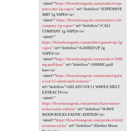
<ahref="
https://flowerloungeuk.com/product/expe
nsive-shit-1g-vapes/"
rel="dofollow">EXPENSIVE
SHIT 1g VAPES</a>
<ahref="
https://flowerloungeuk.com/product/cali-
company-1g-vapes/"
rel="dofollow">CALI
COMPANY 1g VAPES</a>
<ahref="
https://flowerloungeuk.com/product/gassed-up-2g-
vapes/"
rel="dofollow">GASSED UP 2g
VAPES</a>
<ahref="
https://flowerloungeuk.com/product/1000
mg-puff-bars/"
rel="dofollow">1000MG puff
bars</a>
<ahref="
https://flowerloungeuk.com/product/gelat
o-vol-11-whole-melt-extracts/"
rel="dofollow">GELATO VOl.11 WHOLE MELT
EXTRACTS</a>
<ahref="
https://flowerloungeuk.com/product/kaws-moon-
rocks-exotic-edition/"
rel="dofollow">KAWS
MOON ROCKS EXOTIC-EDITION</a>
<ahref="
https://flowerloungeuk.com/product/zkittl
ez-moon-rocks/"
rel="dofollow">Zkittlez Moon