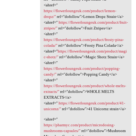
<ahref="
https://flowerloungeuk.com/product/lemon-
dropz/"
rel="dofollow">Lemon Dropz Strain</a>
<ahref="
https://flowerloungeuk.com/product/fruit-
ztripes/"
rel="dofollow">Fruit Ztripes</a>
<ahref="
https://flowerloungeuk.com/product/frosty-pina-
colada/"
rel="dofollow">Frosty Pina Colada</a>
<ahref="
https://flowerloungeuk.com/product/magi
c-shotz/"
rel="dofollow">Magic Shotz Strain</a>
<ahref="
https://flowerloungeuk.com/product/popping-
candy/"
rel="dofollow">Popping Candy</a>
<ahref="
https://flowerloungeuk.com/product/whole-melts-
extracts/"
rel="dofollow">WHOLE MELTS
EXTRACTS</a>
<ahref="
https://flowerloungeuk.com/product/41-
unicornz/"
rel="dofollow">41 Unicornz strain</a>
<ahref="
https://pharmyc.com/product/microdosing-
mushrooms-capsules/"
rel="dofollow">Mushroom