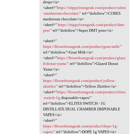
drops</a>
<ahref="
https://trippyloungeuk.com/product/cubes
-mushroom-chocolate/"
rel="dofollow">CUBES
mushroom chocolate</a>
<ahref="
https://trippyloungeuk.com/product/dmt-
pen/"
rel="dofollow">Super DMT pens</a>
<ahref="
https://flowerloungeuk.com/product/goat-milk/"
rel="dofollow">Goat Milk</a>
<ahref="
https://flowerloungeuk.com/product/glaze
d-donut-yumz/"
rel="dofollow">Glazed Donut
Yumz</a>
<ahref="
https://flowerloungeuk.com/product/yellow-
zkittles/"
rel="dofollow">Yellow Zkittles</a>
<ahref="
https://flowerloungeuk.com/product/elites
-switch-1g
disposable-vapes/"
rel="dofollow">ELITES SWITCH - 1G
DISTILLATE DUAL CHAMBER DISPOSABLE
VAPES</a>
<ahref="
https://flowerloungeuk.com/product/dope-1g-
vapes/"
rel="dofollow">DOPE 1g VAPES</a>