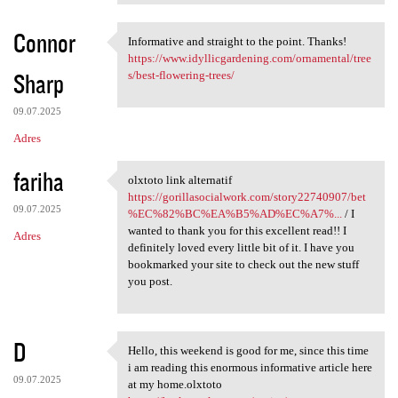
Connor
Informative and straight to the point. Thanks!
Informative and straight to
https://www.idyllicgardening.com/ornamental/tree
Sharp
s/best-flowering-trees/
09.07.2025
Adres
fariha
olxtoto link alternatif
olxtoto link alternatif https
https://gorillasocialwork.com/story22740907/bet
09.07.2025
%EC%82%BC%EA%B5%AD%EC%A7%...
/ I
wanted to thank you for this excellent read!! I
Adres
definitely loved every little bit of it. I have you
bookmarked your site to check out the new stuff
you post.
D
Hello, this weekend is good for me, since this time
Hello, this weekend is good
i am reading this enormous informative article here
09.07.2025
at my home.olxtoto