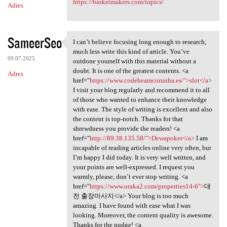
https://basketmakers.com/topics/
Adres
SameerSeo
I can’t believe focusing long enough to research;
I can’t believe focusing long
much less write this kind of article. You’ve
09.07.2025
outdone yourself with this material without a
doubt. It is one of the greatest contents. <a
Adres
href="
https://www.codebeamcorunha.es/">slot</a>
I visit your blog regularly and recommend it to all
of those who wanted to enhance their knowledge
with ease. The style of writing is excellent and also
the content is top-notch. Thanks for that
shrewdness you provide the readers! <a
href="
http://89.38.135.58/">Dewapoker</a>
I am
incapable of reading articles online very often, but
I’m happy I did today. It is very well written, and
your points are well-expressed. I request you
warmly, please, don’t ever stop writing. <a
href="
https://www.oraka2.com/properties14-6">
대
전 출장마사지</a> Your blog is too much
amazing. I have found with ease what I was
looking. Moreover, the content quality is awesome.
Thanks for the nudge! <a