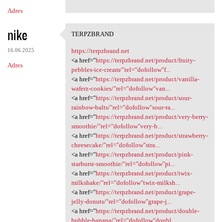
n
Adres
t
nike
a
TERPZBRAND
TERPZBRAND
r
16.06.2025
https://terpzbrand.net
z
<a href="
https://terpzbrand.net/product/fruity-
Adres
pebbles-ice-cream/"rel="dofollow"f...
e
<a href="
https://terpzbrand.net/product/vanilla-
waferz-cookies/"rel="dofollow"van...
<a href="
https://terpzbrand.net/product/sour-
rainbow-balts/"rel="dofollow"sour-ra...
<a href="
https://terpzbrand.net/product/very-berry-
smoothie/"rel="dofollow"very-b...
<a href="
https://terpzbrand.net/product/strawberry-
cheesecake/"rel="dofollow"stra...
<a href="
https://terpzbrand.net/product/pink-
starburst-smoothie/"rel="dofollow"pi...
<a href="
https://terpzbrand.net/product/twix-
milkshake/"rel="dofollow"twix-milksh...
<a href="
https://terpzbrand.net/product/grape-
jelly-donuts/"rel="dofollow"grape-j...
<a href="
https://terpzbrand.net/product/double-
bubble-banana/"rel="dofollow"doubl...