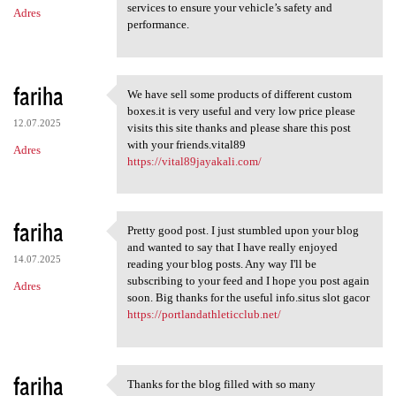
services to ensure your vehicle’s safety and
Adres
performance.
fariha
We have sell some products of different custom
We have sell some products of
boxes.it is very useful and very low price please
12.07.2025
visits this site thanks and please share this post
with your friends.vital89
Adres
https://vital89jayakali.com/
fariha
Pretty good post. I just stumbled upon your blog
Pretty good post. I just
and wanted to say that I have really enjoyed
14.07.2025
reading your blog posts. Any way I'll be
subscribing to your feed and I hope you post again
Adres
soon. Big thanks for the useful info.situs slot gacor
https://portlandathleticclub.net/
fariha
Thanks for the blog filled with so many