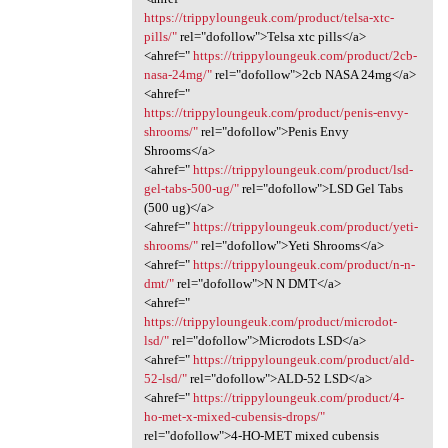
https://trippyloungeuk.com/product/telsa-xtc-
pills/"
rel="dofollow">Telsa xtc pills</a>
<ahref="
https://trippyloungeuk.com/product/2cb-
nasa-24mg/"
rel="dofollow">2cb NASA 24mg</a>
<ahref="
https://trippyloungeuk.com/product/penis-envy-
shrooms/"
rel="dofollow">Penis Envy
Shrooms</a>
<ahref="
https://trippyloungeuk.com/product/lsd-
gel-tabs-500-ug/"
rel="dofollow">LSD Gel Tabs
(500 ug)</a>
<ahref="
https://trippyloungeuk.com/product/yeti-
shrooms/"
rel="dofollow">Yeti Shrooms</a>
<ahref="
https://trippyloungeuk.com/product/n-n-
dmt/"
rel="dofollow">N N DMT</a>
<ahref="
https://trippyloungeuk.com/product/microdot-
lsd/"
rel="dofollow">Microdots LSD</a>
<ahref="
https://trippyloungeuk.com/product/ald-
52-lsd/"
rel="dofollow">ALD-52 LSD</a>
<ahref="
https://trippyloungeuk.com/product/4-
ho-met-x-mixed-cubensis-drops/"
rel="dofollow">4-HO-MET mixed cubensis