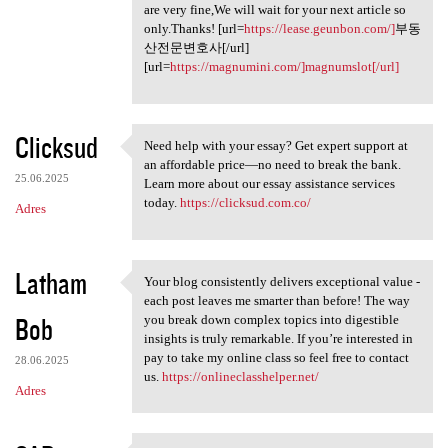
are very fine,We will wait for your next article so
only.Thanks! [url=
https://lease.geunbon.com/]
부동
산전문변호사[/url]
[url=
https://magnumini.com/]magnumslot[/url]
Clicksud
Need help with your essay? Get expert support at
Need help with your essay?
an affordable price—no need to break the bank.
25.06.2025
Learn more about our essay assistance services
today.
https://clicksud.com.co/
Adres
Latham
Your blog consistently delivers exceptional value -
Your blog consistently
each post leaves me smarter than before! The way
Bob
you break down complex topics into digestible
insights is truly remarkable. If you’re interested in
pay to take my online class so feel free to contact
28.06.2025
us.
https://onlineclasshelper.net/
Adres