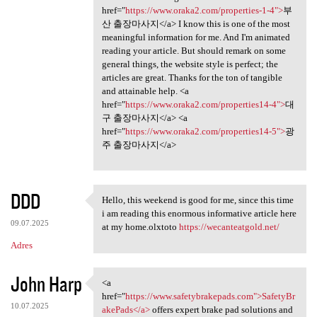
href="
https://www.oraka2.com/properties-1-4">
부
산 출장마사지</a> I know this is one of the most
meaningful information for me. And I'm animated
reading your article. But should remark on some
general things, the website style is perfect; the
articles are great. Thanks for the ton of tangible
and attainable help. <a
href="
https://www.oraka2.com/properties14-4">
대
구 출장마사지</a> <a
href="
https://www.oraka2.com/properties14-5">
광
주 출장마사지</a>
DDD
Hello, this weekend is good for me, since this time
Hello, this weekend is good
i am reading this enormous informative article here
09.07.2025
at my home.olxtoto
https://wecanteatgold.net/
Adres
John Harp
<a
<a href="https://www
href="
https://www.safetybrakepads.com">SafetyBr
10.07.2025
akePads</a>
offers expert brake pad solutions and