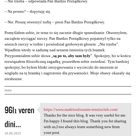
– Nie trzeba – odpowiada Pan Bardzo Porządkowy.
– Na pewno? – dopytuję się.
– Nie. Proszę otworzyć torbę – prosi Pan Bardzo Porządkowy.
Pomyślałem sobie, że teraz to się zacznie długie sprawdzanie. Otworzyłem,
zacząłem wyciągać rzeczy. Pan Bardzo Porządkowy popatrzył tylko na
wierzch rzeczy w torbie i powiedział grobowym głosem: „Nie trzeba”.
Wpadłem wtedy w zadumę nad sensem istnienia tych bramek.
Przypomniałem sobie słowa „
są po to, aby tam były
”. Spokojny, bo w końcu
rozwiązałem filozoficzną zagadkę, poszedłem sobie zwiedzać. Tym bardziej
spokojny, bo byłem bliski zrezygnowania z wycieczki do muzeum ze
względu na tę bramkę i zagrożenie dla prywatności. Moje obawy okazały się
niesłuszne.
inne
K
96lı veren
https://www.stadetoulousain-tennisclub.com/
https://www.stadetoulousain
o
Thanks for the nice blog. It was very useful for me.
dini...
m
I'm happy I found this blog. Thank you for sharing
with us,I too always learn something new from
e
your post.
16.06.2025