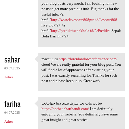
your blog posts very much. I am looking for new
posts to get more precious info. Big thanks for the
useful info. <a
href="
http://www.livescore808pro.id/">score808
live pro</a> <a
href="
http://prediksisepakbola.id/">Prediksi
Sepak
Bola Hari Ini</a>
sahar
macau jitu
https://lorenlandowperformance.com/
macau jitu https:/
Good We are really grateful for your blog post. You
03.07.2025
will find a lot of approaches after visiting your
post. I was exactly searching for. Thanks for such
Adres
post and please keep it up. Great work.
fariha
سایت هات بت شرط بندی دنیا جهانبخت
سایت هات بت شرط بندی دنیا
https://hotbet-shartbandi.com/
I am definitely
04.07.2025
enjoying your website. You definitely have some
great insight and great stories.
Adres