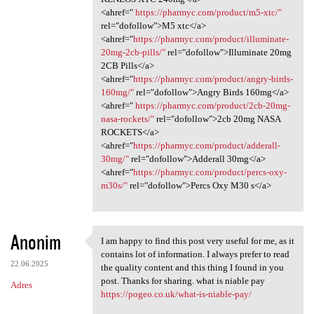
<ahref="
https://pharmyc.com/product/m5-xtc/"
rel="dofollow">M5 xtc</a>
<ahref="
https://pharmyc.com/product/illuminate-
20mg-2cb-pills/"
rel="dofollow">Illuminate 20mg
2CB Pills</a>
<ahref="
https://pharmyc.com/product/angry-birds-
160mg/"
rel="dofollow">Angry Birds 160mg</a>
<ahref="
https://pharmyc.com/product/2cb-20mg-
nasa-rockets/"
rel="dofollow">2cb 20mg NASA
ROCKETS</a>
<ahref="
https://pharmyc.com/product/adderall-
30mg/"
rel="dofollow">Adderall 30mg</a>
<ahref="
https://pharmyc.com/product/percs-oxy-
m30s/"
rel="dofollow">Percs Oxy M30 s</a>
Anonim
I am happy to find this post very useful for me, as it
I am happy to find this post
contains lot of information. I always prefer to read
22.06.2025
the quality content and this thing I found in you
post. Thanks for sharing. what is niable pay
Adres
https://pogeo.co.uk/what-is-niable-pay/