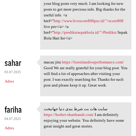
your blog posts very much. I am looking for new
posts to get more precious info. Big thanks for the
useful info. <a
href="
http://www.livescore808pro.id/">score808
live pro</a> <a
href="
http://prediksisepakbola.id/">Prediksi
Sepak
Bola Hari Ini</a>
sahar
macau jitu
https://lorenlandowperformance.com/
macau jitu https:/
Good We are really grateful for your blog post. You
03.07.2025
will find a lot of approaches after visiting your
post. I was exactly searching for. Thanks for such
Adres
post and please keep it up. Great work.
fariha
سایت هات بت شرط بندی دنیا جهانبخت
سایت هات بت شرط بندی دنیا
https://hotbet-shartbandi.com/
I am definitely
04.07.2025
enjoying your website. You definitely have some
great insight and great stories.
Adres