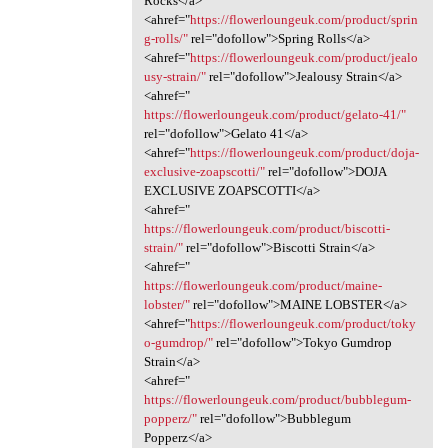
Rocks</a>
<ahref="
https://flowerloungeuk.com/product/sprin
g-rolls/"
rel="dofollow">Spring Rolls</a>
<ahref="
https://flowerloungeuk.com/product/jealo
usy-strain/"
rel="dofollow">Jealousy Strain</a>
<ahref="
https://flowerloungeuk.com/product/gelato-41/"
rel="dofollow">Gelato 41</a>
<ahref="
https://flowerloungeuk.com/product/doja-
exclusive-zoapscotti/"
rel="dofollow">DOJA
EXCLUSIVE ZOAPSCOTTI</a>
<ahref="
https://flowerloungeuk.com/product/biscotti-
strain/"
rel="dofollow">Biscotti Strain</a>
<ahref="
https://flowerloungeuk.com/product/maine-
lobster/"
rel="dofollow">MAINE LOBSTER</a>
<ahref="
https://flowerloungeuk.com/product/toky
o-gumdrop/"
rel="dofollow">Tokyo Gumdrop
Strain</a>
<ahref="
https://flowerloungeuk.com/product/bubblegum-
popperz/"
rel="dofollow">Bubblegum
Popperz</a>