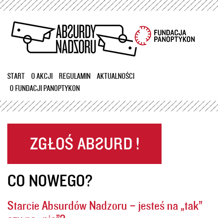
Przejdź
do
treści
START
O AKCJI
REGULAMIN
AKTUALNOŚCI
O FUNDACJI PANOPTYKON
CO NOWEGO?
Starcie Absurdów Nadzoru – jesteś na „tak”