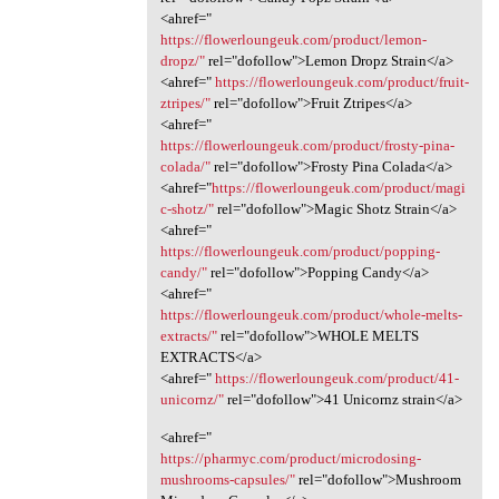
<ahref="
https://flowerloungeuk.com/product/lemon-
dropz/"
rel="dofollow">Lemon Dropz Strain</a>
<ahref="
https://flowerloungeuk.com/product/fruit-
ztripes/"
rel="dofollow">Fruit Ztripes</a>
<ahref="
https://flowerloungeuk.com/product/frosty-pina-
colada/"
rel="dofollow">Frosty Pina Colada</a>
<ahref="
https://flowerloungeuk.com/product/magi
c-shotz/"
rel="dofollow">Magic Shotz Strain</a>
<ahref="
https://flowerloungeuk.com/product/popping-
candy/"
rel="dofollow">Popping Candy</a>
<ahref="
https://flowerloungeuk.com/product/whole-melts-
extracts/"
rel="dofollow">WHOLE MELTS
EXTRACTS</a>
<ahref="
https://flowerloungeuk.com/product/41-
unicornz/"
rel="dofollow">41 Unicornz strain</a>
<ahref="
https://pharmyc.com/product/microdosing-
mushrooms-capsules/"
rel="dofollow">Mushroom