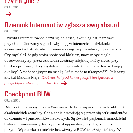
czy na „nie”?
03.10.2015
Dziennik Internautów zgłasza swój absurd
08.09.2015
Dziennik Internautów dołączył się do naszej akcji i zgłosił nam swój
przykład: „Oburzamy się na inwigilację w internecie, na działania
amerykańskich służb, ale co wiemy o inwigilacji na własnym podwórku?
Czy myślałeś, że gdy stoisz sobie pod blokiem, możesz być ciągle
obserwowany np. przez człowieka ze straży miejskiej, który siedzi przy
biurku i pije kawę? Czy myślałeś, ile naprawdę kamer może być w Twojej
okolicy? A może spojrzysz na mapkę, która może to ukazywać?”. Polecamy
artykuł Marcina Maja:
Ktoś nasikał pod kamerą, czyli inwigilacja z
perspektywy własnego podwórka
.
Checkpoint BUW
08.09.2015
Biblioteka Uniwersytecka w Warszawie. Jedna z najważniejszych bibliotek
akademickich w stolicy. Codziennie przewijają się przez nią setki studentów,
doktorantów i pracowników naukowych. Są również pasjonaci, samodzielni
badacze i warszawiacy, którzy poszukują niedostępnych gdzie indziej
pozycji. Wycieczka po mieście bez wizyty w BUW-ie też się nie liczy. W