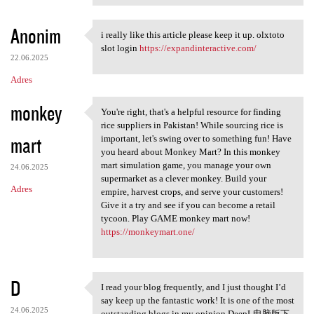
Anonim
i really like this article please keep it up. olxtoto
i really like this article
slot login
https://expandinteractive.com/
22.06.2025
Adres
monkey
You're right, that's a helpful resource for finding
You're right, that's a
rice suppliers in Pakistan! While sourcing rice is
mart
important, let's swing over to something fun! Have
you heard about Monkey Mart? In this monkey
mart simulation game, you manage your own
24.06.2025
supermarket as a clever monkey. Build your
Adres
empire, harvest crops, and serve your customers!
Give it a try and see if you can become a retail
tycoon. Play GAME monkey mart now!
https://monkeymart.one/
D
I read your blog frequently, and I just thought I’d
I read your blog frequently,
say keep up the fantastic work! It is one of the most
24.06.2025
outstanding blogs in my opinion.DeepL电脑版下