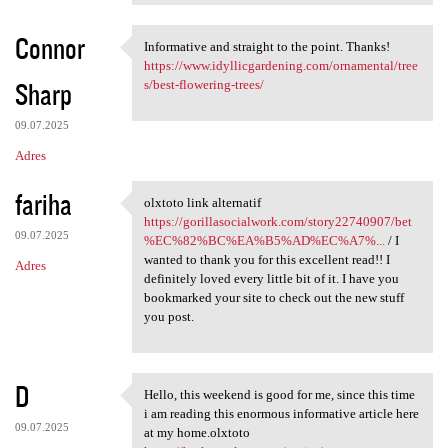
Connor
Informative and straight to the point. Thanks!
Informative and straight to
https://www.idyllicgardening.com/ornamental/tree
Sharp
s/best-flowering-trees/
09.07.2025
Adres
fariha
olxtoto link alternatif
olxtoto link alternatif https
https://gorillasocialwork.com/story22740907/bet
09.07.2025
%EC%82%BC%EA%B5%AD%EC%A7%...
/ I
wanted to thank you for this excellent read!! I
Adres
definitely loved every little bit of it. I have you
bookmarked your site to check out the new stuff
you post.
D
Hello, this weekend is good for me, since this time
Hello, this weekend is good
i am reading this enormous informative article here
09.07.2025
at my home.olxtoto