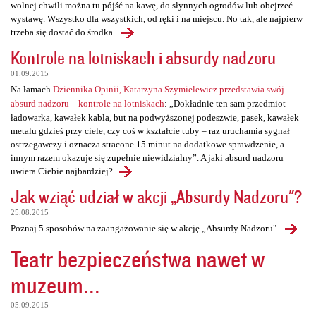
wolnej chwili można tu pójść na kawę, do słynnych ogrodów lub obejrzeć
wystawę. Wszystko dla wszystkich, od ręki i na miejscu. No tak, ale najpierw
trzeba się dostać do środka.
Kontrole na lotniskach i absurdy nadzoru
01.09.2015
Na łamach
Dziennika Opinii, Katarzyna Szymielewicz przedstawia swój
absurd nadzoru – kontrole na lotniskach
: „Dokładnie ten sam przedmiot –
ładowarka, kawałek kabla, but na podwyższonej podeszwie, pasek, kawałek
metalu gdzieś przy ciele, czy coś w kształcie tuby – raz uruchamia sygnał
ostrzegawczy i oznacza stracone 15 minut na dodatkowe sprawdzenie, a
innym razem okazuje się zupełnie niewidzialny”. A jaki absurd nadzoru
uwiera Ciebie najbardziej?
Jak wziąć udział w akcji „Absurdy Nadzoru"?
25.08.2015
Poznaj 5 sposobów na zaangażowanie się w akcję „Absurdy Nadzoru".
Teatr bezpieczeństwa nawet w
muzeum...
05.09.2015