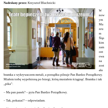
Nadesłany przez:
Krzysztof Blachnicki
W
now
ym
Mu
zeu
m
Śląs
kim
zam
ont
owa
na
zost
ała
bramka z wykrywaczem metali, a porządku pilnuje Pan Bardzo Porządkowy.
Miałem torbę wypełnioną po brzegi, którą musiałem ściągnąć. Bramka i tak
„pika”:
– Ma pan pasek? – pyta Pan Bardzo Porządkowy.
– Tak, pokazać? – odpowiadam.