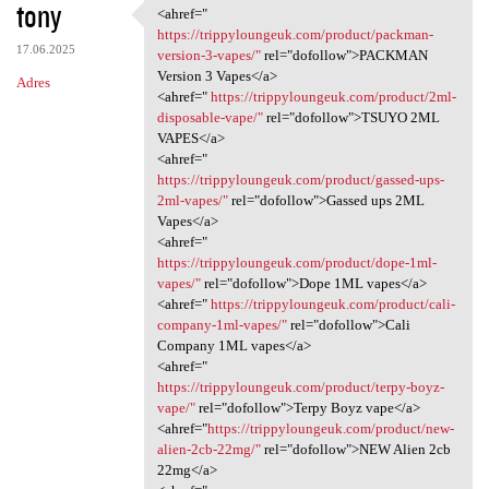
tony
<ahref="
<ahref=" https:/
https://trippyloungeuk.com/product/packman-
17.06.2025
version-3-vapes/"
rel="dofollow">PACKMAN
Version 3 Vapes</a>
Adres
<ahref="
https://trippyloungeuk.com/product/2ml-
disposable-vape/"
rel="dofollow">TSUYO 2ML
VAPES</a>
<ahref="
https://trippyloungeuk.com/product/gassed-ups-
2ml-vapes/"
rel="dofollow">Gassed ups 2ML
Vapes</a>
<ahref="
https://trippyloungeuk.com/product/dope-1ml-
vapes/"
rel="dofollow">Dope 1ML vapes</a>
<ahref="
https://trippyloungeuk.com/product/cali-
company-1ml-vapes/"
rel="dofollow">Cali
Company 1ML vapes</a>
<ahref="
https://trippyloungeuk.com/product/terpy-boyz-
vape/"
rel="dofollow">Terpy Boyz vape</a>
<ahref="
https://trippyloungeuk.com/product/new-
alien-2cb-22mg/"
rel="dofollow">NEW Alien 2cb
22mg</a>