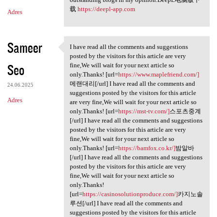
载
https://deepl-app.com
Adres
Sameer
I have read all the comments and suggestions
I have read all the comments
posted by the visitors for this article are very
Seo
fine,We will wait for your next article so
only.Thanks! [url=
https://www.maplefriend.com/]
메랜대리[/url] I have read all the comments and
24.06.2025
suggestions posted by the visitors for this article
Adres
are very fine,We will wait for your next article so
only.Thanks! [url=
https://mst-tv.com/]
스포츠중계
[/url] I have read all the comments and suggestions
posted by the visitors for this article are very
fine,We will wait for your next article so
only.Thanks! [url=
https://bamfox.co.kr/]
밤알바
[/url] I have read all the comments and suggestions
posted by the visitors for this article are very
fine,We will wait for your next article so
only.Thanks!
[url=
https://casinosolutionproduce.com/]
카지노솔
루션[/url] I have read all the comments and
suggestions posted by the visitors for this article