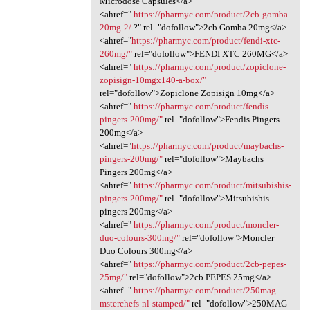
Microdose Capsules</a>
<ahref="
https://pharmyc.com/product/2cb-gomba-
20mg-2/
?" rel="dofollow">2cb Gomba 20mg</a>
<ahref="
https://pharmyc.com/product/fendi-xtc-
260mg/"
rel="dofollow">FENDI XTC 260MG</a>
<ahref="
https://pharmyc.com/product/zopiclone-
zopisign-10mgx140-a-box/"
rel="dofollow">Zopiclone Zopisign 10mg</a>
<ahref="
https://pharmyc.com/product/fendis-
pingers-200mg/"
rel="dofollow">Fendis Pingers
200mg</a>
<ahref="
https://pharmyc.com/product/maybachs-
pingers-200mg/"
rel="dofollow">Maybachs
Pingers 200mg</a>
<ahref="
https://pharmyc.com/product/mitsubishis-
pingers-200mg/"
rel="dofollow">Mitsubishis
pingers 200mg</a>
<ahref="
https://pharmyc.com/product/moncler-
duo-colours-300mg/"
rel="dofollow">Moncler
Duo Colours 300mg</a>
<ahref="
https://pharmyc.com/product/2cb-pepes-
25mg/"
rel="dofollow">2cb PEPES 25mg</a>
<ahref="
https://pharmyc.com/product/250mag-
msterchefs-nl-stamped/"
rel="dofollow">250MAG