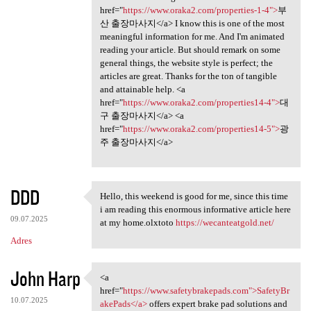
href="
https://www.oraka2.com/properties-1-4">
부
산 출장마사지</a> I know this is one of the most
meaningful information for me. And I'm animated
reading your article. But should remark on some
general things, the website style is perfect; the
articles are great. Thanks for the ton of tangible
and attainable help. <a
href="
https://www.oraka2.com/properties14-4">
대
구 출장마사지</a> <a
href="
https://www.oraka2.com/properties14-5">
광
주 출장마사지</a>
DDD
Hello, this weekend is good for me, since this time
Hello, this weekend is good
i am reading this enormous informative article here
09.07.2025
at my home.olxtoto
https://wecanteatgold.net/
Adres
John Harp
<a
<a href="https://www
href="
https://www.safetybrakepads.com">SafetyBr
10.07.2025
akePads</a>
offers expert brake pad solutions and