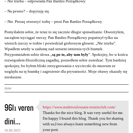
– Nie trzeba – odpowiada Pan Bardzo Porządkowy.
– Na pewno? – dopytuję się.
– Nie. Proszę otworzyć torbę – prosi Pan Bardzo Porządkowy.
Pomyślałem sobie, że teraz to się zacznie długie sprawdzanie. Otworzyłem,
zacząłem wyciągać rzeczy. Pan Bardzo Porządkowy popatrzył tylko na
wierzch rzeczy w torbie i powiedział grobowym głosem: „Nie trzeba”.
Wpadłem wtedy w zadumę nad sensem istnienia tych bramek.
Przypomniałem sobie słowa „
są po to, aby tam były
”. Spokojny, bo w końcu
rozwiązałem filozoficzną zagadkę, poszedłem sobie zwiedzać. Tym bardziej
spokojny, bo byłem bliski zrezygnowania z wycieczki do muzeum ze
względu na tę bramkę i zagrożenie dla prywatności. Moje obawy okazały się
niesłuszne.
inne
K
96lı veren
https://www.stadetoulousain-tennisclub.com/
https://www.stadetoulousain
o
Thanks for the nice blog. It was very useful for me.
dini...
m
I'm happy I found this blog. Thank you for sharing
with us,I too always learn something new from
e
your post.
16.06.2025