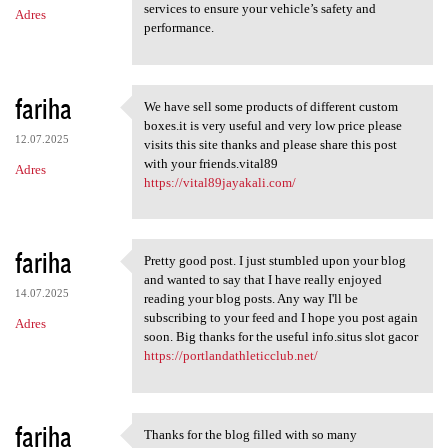
services to ensure your vehicle’s safety and
Adres
performance.
fariha
We have sell some products of different custom
We have sell some products of
boxes.it is very useful and very low price please
12.07.2025
visits this site thanks and please share this post
with your friends.vital89
Adres
https://vital89jayakali.com/
fariha
Pretty good post. I just stumbled upon your blog
Pretty good post. I just
and wanted to say that I have really enjoyed
14.07.2025
reading your blog posts. Any way I'll be
subscribing to your feed and I hope you post again
Adres
soon. Big thanks for the useful info.situs slot gacor
https://portlandathleticclub.net/
fariha
Thanks for the blog filled with so many