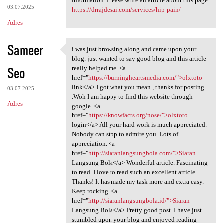
information. Please write an article about this page:
03.07.2025
https://drrajdesai.com/services/hip-pain/
Adres
Sameer
i was just browsing along and came upon your
i was just browsing along and
blog. just wanted to say good blog and this article
Seo
really helped me. <a
href="
https://burningheartsmedia.com/">olxtoto
link</a> I got what you mean , thanks for posting
03.07.2025
.Woh I am happy to find this website through
Adres
google. <a
href="
https://knowfacts.org/nose/">olxtoto
login</a> All your hard work is much appreciated.
Nobody can stop to admire you. Lots of
appreciation. <a
href="
http://siaranlangsungbola.com/">Siaran
Langsung Bola</a> Wonderful article. Fascinating
to read. I love to read such an excellent article.
Thanks! It has made my task more and extra easy.
Keep rocking. <a
href="
http://siaranlangsungbola.id/">Siaran
Langsung Bola</a> Pretty good post. I have just
stumbled upon your blog and enjoyed reading