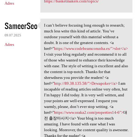
https://basketmakers.com/topics/
Adres
SameerSeo
I can’t believe focusing long enough to research;
I can’t believe focusing long
much less write this kind of article. You’ve
09.07.2025
outdone yourself with this material without a
doubt. It is one of the greatest contents. <a
Adres
href="
https://www.codebeamcorunha.es/">slot</a>
I visit your blog regularly and recommend it to all
of those who wanted to enhance their knowledge
with ease. The style of writing is excellent and also
the content is top-notch. Thanks for that
shrewdness you provide the readers! <a
href="
http://89.38.135.58/">Dewapoker</a>
I am
incapable of reading articles online very often, but
I’m happy I did today. It is very well written, and
your points are well-expressed. I request you
warmly, please, don’t ever stop writing. <a
href="
https://www.oraka2.com/properties14-6">
대
전 출장마사지</a> Your blog is too much
amazing. I have found with ease what I was
looking. Moreover, the content quality is awesome.
Thanks for the nudge! <a