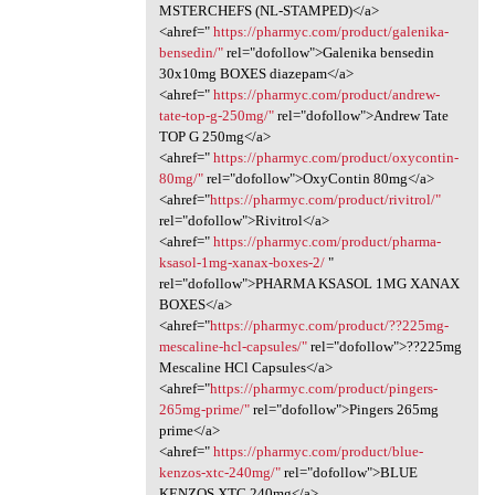
MSTERCHEFS (NL-STAMPED)</a>
<ahref="
https://pharmyc.com/product/galenika-
bensedin/"
rel="dofollow">Galenika bensedin
30x10mg BOXES diazepam</a>
<ahref="
https://pharmyc.com/product/andrew-
tate-top-g-250mg/"
rel="dofollow">Andrew Tate
TOP G 250mg</a>
<ahref="
https://pharmyc.com/product/oxycontin-
80mg/"
rel="dofollow">OxyContin 80mg</a>
<ahref="
https://pharmyc.com/product/rivitrol/"
rel="dofollow">Rivitrol</a>
<ahref="
https://pharmyc.com/product/pharma-
ksasol-1mg-xanax-boxes-2/
"
rel="dofollow">PHARMA KSASOL 1MG XANAX
BOXES</a>
<ahref="
https://pharmyc.com/product/??225mg-
mescaline-hcl-capsules/"
rel="dofollow">??225mg
Mescaline HCl Capsules</a>
<ahref="
https://pharmyc.com/product/pingers-
265mg-prime/"
rel="dofollow">Pingers 265mg
prime</a>
<ahref="
https://pharmyc.com/product/blue-
kenzos-xtc-240mg/"
rel="dofollow">BLUE
KENZOS XTC 240mg</a>