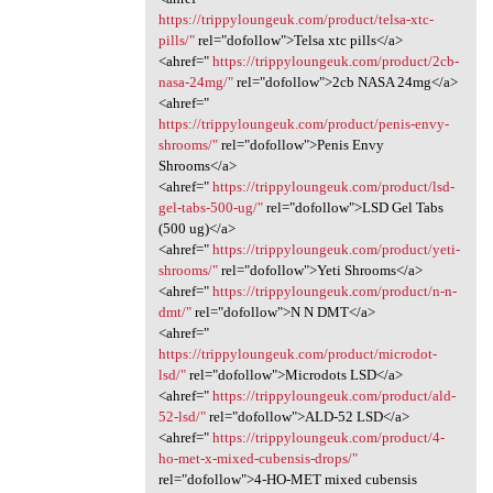
https://trippyloungeuk.com/product/telsa-xtc-
pills/"
rel="dofollow">Telsa xtc pills</a>
<ahref="
https://trippyloungeuk.com/product/2cb-
nasa-24mg/"
rel="dofollow">2cb NASA 24mg</a>
<ahref="
https://trippyloungeuk.com/product/penis-envy-
shrooms/"
rel="dofollow">Penis Envy
Shrooms</a>
<ahref="
https://trippyloungeuk.com/product/lsd-
gel-tabs-500-ug/"
rel="dofollow">LSD Gel Tabs
(500 ug)</a>
<ahref="
https://trippyloungeuk.com/product/yeti-
shrooms/"
rel="dofollow">Yeti Shrooms</a>
<ahref="
https://trippyloungeuk.com/product/n-n-
dmt/"
rel="dofollow">N N DMT</a>
<ahref="
https://trippyloungeuk.com/product/microdot-
lsd/"
rel="dofollow">Microdots LSD</a>
<ahref="
https://trippyloungeuk.com/product/ald-
52-lsd/"
rel="dofollow">ALD-52 LSD</a>
<ahref="
https://trippyloungeuk.com/product/4-
ho-met-x-mixed-cubensis-drops/"
rel="dofollow">4-HO-MET mixed cubensis