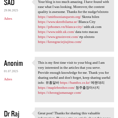
SAD
Your blog is too much amazing. I have found with
Your blog is too much amazing
ease what I was looking. Moreover, the content
29.06.2025
quality is awesome. Thanks for the nudge!olxtoto
https://smithsonianquests.org/
Skrota bilen
Adres
https://www.skrotbilarna.se/
Blanca City
https://prhomes.vn/blanca-city/
sshh.uk.com
https://www.sshh.uk.com/
data toto macau
https://www.grsoinvest.com/
rtp olxtoto
https://krongraciejiujitsu.com/
Anonim
This is my first time visit to your blog and I am
This is my first time visit
very interested in the articles that you serve.
01.07.2025
Provide enough knowledge for me. Thank you for
sharing useful and don't forget, keep sharing useful
Adres
info: 유흥알바
https://bamfox.co.kr/
메랜대리
https://maplebrother.com/
청주출장마사지
https://cheongjumassage.com/
Dr Raj
Great post! Thanks for sharing this valuable
Great post! Thanks for