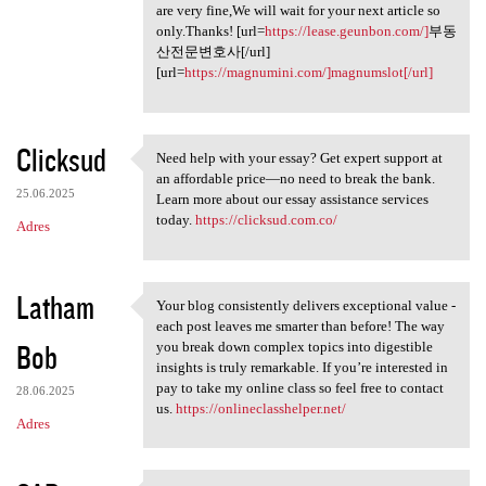
are very fine,We will wait for your next article so
only.Thanks! [url=
https://lease.geunbon.com/]
부동
산전문변호사[/url]
[url=
https://magnumini.com/]magnumslot[/url]
Clicksud
Need help with your essay? Get expert support at
Need help with your essay?
an affordable price—no need to break the bank.
25.06.2025
Learn more about our essay assistance services
today.
https://clicksud.com.co/
Adres
Latham
Your blog consistently delivers exceptional value -
Your blog consistently
each post leaves me smarter than before! The way
Bob
you break down complex topics into digestible
insights is truly remarkable. If you’re interested in
pay to take my online class so feel free to contact
28.06.2025
us.
https://onlineclasshelper.net/
Adres