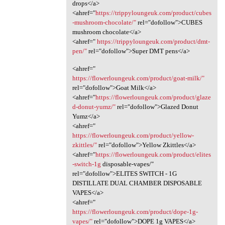
drops</a>
<ahref="
https://trippyloungeuk.com/product/cubes
-mushroom-chocolate/"
rel="dofollow">CUBES
mushroom chocolate</a>
<ahref="
https://trippyloungeuk.com/product/dmt-
pen/"
rel="dofollow">Super DMT pens</a>
<ahref="
https://flowerloungeuk.com/product/goat-milk/"
rel="dofollow">Goat Milk</a>
<ahref="
https://flowerloungeuk.com/product/glaze
d-donut-yumz/"
rel="dofollow">Glazed Donut
Yumz</a>
<ahref="
https://flowerloungeuk.com/product/yellow-
zkittles/"
rel="dofollow">Yellow Zkittles</a>
<ahref="
https://flowerloungeuk.com/product/elites
-switch-1g
disposable-vapes/"
rel="dofollow">ELITES SWITCH - 1G
DISTILLATE DUAL CHAMBER DISPOSABLE
VAPES</a>
<ahref="
https://flowerloungeuk.com/product/dope-1g-
vapes/"
rel="dofollow">DOPE 1g VAPES</a>