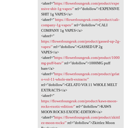
<ahref="
https://flowerloungeuk.com/product/expe
nsive-shit-1g-vapes/"
rel="dofollow">EXPENSIVE
SHIT 1g VAPES</a>
<ahref="
https://flowerloungeuk.com/product/cali-
company-1g-vapes/"
rel="dofollow">CALI
COMPANY 1g VAPES</a>
<ahref="
https://flowerloungeuk.com/product/gassed-up-2g-
vapes/"
rel="dofollow">GASSED UP 2g
VAPES</a>
<ahref="
https://flowerloungeuk.com/product/1000
mg-puff-bars/"
rel="dofollow">1000MG puff
bars</a>
<ahref="
https://flowerloungeuk.com/product/gelat
o-vol-11-whole-melt-extracts/"
rel="dofollow">GELATO VOl.11 WHOLE MELT
EXTRACTS</a>
<ahref="
https://flowerloungeuk.com/product/kaws-moon-
rocks-exotic-edition/"
rel="dofollow">KAWS
MOON ROCKS EXOTIC-EDITION</a>
<ahref="
https://flowerloungeuk.com/product/zkittl
ez-moon-rocks/"
rel="dofollow">Zkittlez Moon