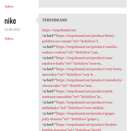
n
Adres
t
nike
a
TERPZBRAND
TERPZBRAND
r
16.06.2025
https://terpzbrand.net
z
<a href="
https://terpzbrand.net/product/fruity-
Adres
pebbles-ice-cream/"rel="dofollow"f...
e
<a href="
https://terpzbrand.net/product/vanilla-
waferz-cookies/"rel="dofollow"van...
<a href="
https://terpzbrand.net/product/sour-
rainbow-balts/"rel="dofollow"sour-ra...
<a href="
https://terpzbrand.net/product/very-berry-
smoothie/"rel="dofollow"very-b...
<a href="
https://terpzbrand.net/product/strawberry-
cheesecake/"rel="dofollow"stra...
<a href="
https://terpzbrand.net/product/pink-
starburst-smoothie/"rel="dofollow"pi...
<a href="
https://terpzbrand.net/product/twix-
milkshake/"rel="dofollow"twix-milksh...
<a href="
https://terpzbrand.net/product/grape-
jelly-donuts/"rel="dofollow"grape-j...
<a href="
https://terpzbrand.net/product/double-
bubble-banana/"rel="dofollow"doubl...