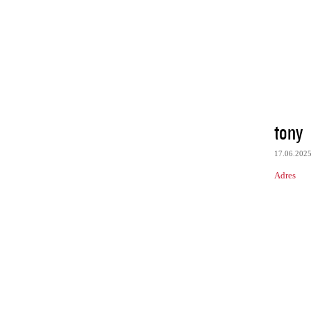
tony
17.06.202
Adres