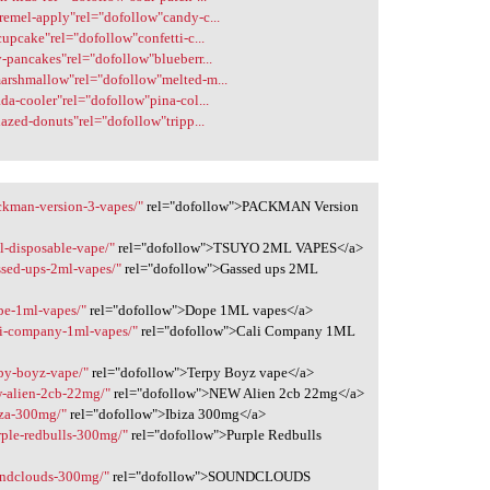
aremel-apply"rel="dofollow"candy-c...
cupcake"rel="dofollow"confetti-c...
y-pancakes"rel="dofollow"blueberr...
marshmallow"rel="dofollow"melted-m...
ada-cooler"rel="dofollow"pina-col...
lazed-donuts"rel="dofollow"tripp...
ckman-version-3-vapes/"
rel="dofollow">PACKMAN Version
l-disposable-vape/"
rel="dofollow">TSUYO 2ML VAPES</a>
ssed-ups-2ml-vapes/"
rel="dofollow">Gassed ups 2ML
pe-1ml-vapes/"
rel="dofollow">Dope 1ML vapes</a>
li-company-1ml-vapes/"
rel="dofollow">Cali Company 1ML
rpy-boyz-vape/"
rel="dofollow">Terpy Boyz vape</a>
w-alien-2cb-22mg/"
rel="dofollow">NEW Alien 2cb 22mg</a>
iza-300mg/"
rel="dofollow">Ibiza 300mg</a>
rple-redbulls-300mg/"
rel="dofollow">Purple Redbulls
undclouds-300mg/"
rel="dofollow">SOUNDCLOUDS