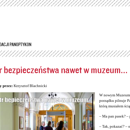
Przejdź
do
treści
DACJI PANOPTYKON
r bezpieczeństwa nawet w muzeum...
5
y przez:
Krzysztof Blachnicki
W nowym Muzeum Śl
porządku pilnuje P
którą musiałem ścią
– Ma pan pasek? – 
– Tak, pokazać? –