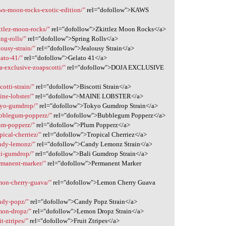
ws-moon-rocks-exotic-edition/"
rel="dofollow">KAWS
ttlez-moon-rocks/"
rel="dofollow">Zkittlez Moon Rocks</a>
ng-rolls/"
rel="dofollow">Spring Rolls</a>
ousy-strain/"
rel="dofollow">Jealousy Strain</a>
ato-41/"
rel="dofollow">Gelato 41</a>
a-exclusive-zoapscotti/"
rel="dofollow">DOJA EXCLUSIVE
otti-strain/"
rel="dofollow">Biscotti Strain</a>
ne-lobster/"
rel="dofollow">MAINE LOBSTER</a>
kyo-gumdrop/"
rel="dofollow">Tokyo Gumdrop Strain</a>
ubblegum-popperz/"
rel="dofollow">Bubblegum Popperz</a>
um-popperz/"
rel="dofollow">Plum Popperz</a>
ical-cherriez/"
rel="dofollow">Tropical Cherriez</a>
andy-lemonz/"
rel="dofollow">Candy Lemonz Strain</a>
li-gumdrop/"
rel="dofollow">Bali Gumdrop Strain</a>
rmanent-marker/"
rel="dofollow">Permanent Marker
mon-cherry-guava/"
rel="dofollow">Lemon Cherry Guava
ndy-popz/"
rel="dofollow">Candy Popz Strain</a>
mon-dropz/"
rel="dofollow">Lemon Dropz Strain</a>
t-ztripes/"
rel="dofollow">Fruit Ztripes</a>