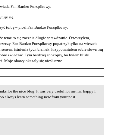
owiada Pan Bardzo Porządkowy.
tuję się.
rzyć torbę – prosi Pan Bardzo Porządkowy.
e teraz to się zacznie długie sprawdzanie. Otworzyłem,
rzeczy. Pan Bardzo Porządkowy popatrzył tylko na wierzch
 sensem istnienia tych bramek. Przypomniałem sobie słowa „
są
obie zwiedzać. Tym bardziej spokojny, bo byłem bliski
i. Moje obawy okazały się niesłuszne.
nks for the nice blog. It was very useful for me. I'm happy I
 too always learn something new from your post.