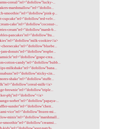
arms-cereal/"rel="dofollow"lucky-...
lakers-marshmallow/"rel="dofollo...
ch-smoothie/"rel="dofollow"pink-p...
et-cupcake"rel="dofollow"red-velv...
-cream-cake"rel="dofollow"coconut-...
rries-cream"rel="dofollow"marsh-b...
bbles-pancakes"rel="dofollow"fru...
okies"rel="dofollow"milk-cookies</a>
y-cheesecake"rel="dofollow"bluebe...
y-jam-donuts"rel="dofollow"respbe...
eamsicle"rel="dofollow"grape-crea...
um-cotton-candy"rel="dofollow"bubb...
lips-milkshake"rel="dofollow"bana...
innabuns"rel="dofollow"sticky-cin...
mores-shake"rel="dofollow"stuffe...
ilk"rel="dofollow"cereal-milk</a>
dge-brownie"rel="dofollow"triple...
ecker-pbj"rel="dofollow"</a>
mango-sorbet"rel="dofollow"papaya-...
ffler-sunder"rel="dofollow"cherr...
iami-vice"rel="dofollow"frozen-mi...
llow-minis"rel="dofollow"marshmall...
le-smoothie"rel="dofollow"creamsi...
h-kids"rel="dofollow"sour-patch-...