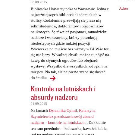
a
08.09.2015
Adres
Biblioteka Uniwersytecka w Warszawie. Jedna z
r
najważniejszych bibliotek akademickich w
z
stolicy. Codziennie przewijają się przez nią
setki studentów, doktorantów i pracowników
e
naukowych. Są również pasjonaci, samodzielni
badacze i warszawiacy, którzy poszukują
niedostępnych gdzie indziej pozycji.
Wycieczka po mieście bez wizyty w BUW-ie też
się nie liczy. W wolnej chwili można tu pójść na
kawę, do słynnych ogrodów lub obejrzeć
wystawę. Wszystko dla wszystkich, od ręki i na
miejscu. No tak, ale najpierw trzeba się dostać
do środka.
Kontrole na lotniskach i
absurdy nadzoru
01.09.2015
Na łamach
Dziennika Opinii, Katarzyna
Szymielewicz przedstawia swój absurd
nadzoru – kontrole na lotniskach
: „Dokładnie
ten sam przedmiot – ładowarka, kawałek kabla,
but na podwyższonej podeszwie, pasek,