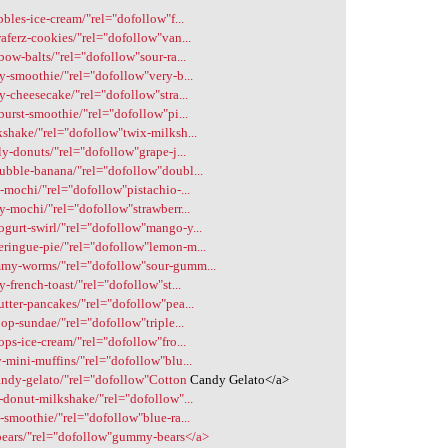
bbles-ice-cream/"rel="dofollow"f...
waferz-cookies/"rel="dofollow"van...
bow-balts/"rel="dofollow"sour-ra...
ry-smoothie/"rel="dofollow"very-b...
y-cheesecake/"rel="dofollow"stra...
burst-smoothie/"rel="dofollow"pi...
kshake/"rel="dofollow"twix-milksh...
ly-donuts/"rel="dofollow"grape-j...
bubble-banana/"rel="dofollow"doubl...
o-mochi/"rel="dofollow"pistachio-...
ry-mochi/"rel="dofollow"strawberr...
ogurt-swirl/"rel="dofollow"mango-y...
eringue-pie/"rel="dofollow"lemon-m...
ummy-worms/"rel="dofollow"sour-gumm...
y-french-toast/"rel="dofollow"st...
utter-pancakes/"rel="dofollow"pea...
oop-sundae/"rel="dofollow"triple...
ops-ice-cream/"rel="dofollow"fro...
y-mini-muffins/"rel="dofollow"blu...
candy-gelato/"rel="dofollow"Cotton
Candy Gelato</a>
s-donut-milkshake/"rel="dofollow"...
z-smoothie/"rel="dofollow"blue-ra...
bears/"rel="dofollow"gummy-bears</a>