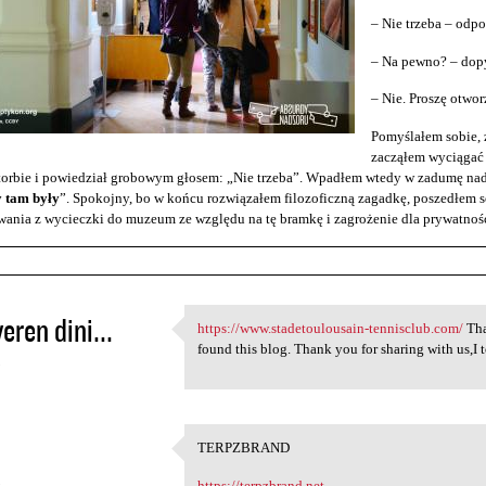
– Nie trzeba – odp
– Na pewno? – dopy
– Nie. Proszę otwo
Pomyślałem sobie, ż
zacząłem wyciągać 
torbie i powiedział grobowym głosem: „Nie trzeba”. Wpadłem wtedy w zadumę nad
y tam były
”. Spokojny, bo w końcu rozwiązałem filozoficzną zagadkę, poszedłem s
ania z wycieczki do muzeum ze względu na tę bramkę i zagrożenie dla prywatnośc
eren dini...
https://www.stadetoulousain-tennisclub.com/
Tha
https://www.stadetoulousain
found this blog. Thank you for sharing with us,I
5
TERPZBRAND
TERPZBRAND
5
https://terpzbrand.net