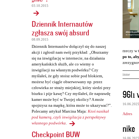
03.10.2015
Dziennik Internautów
zgłasza swój absurd
08.09.2015
Dziennik Internautów dołączył się do naszej
rzeczy w 
akcji i zgłosił nam swój przykład: „Oburzamy
po to, ab
się na inwigilację w internecie, na działania
zrezygnow
amerykańskich służb, ale co wiemy o
inwigilacji na własnym podwórku? Czy
inne
myślałeś, że gdy stoisz sobie pod blokiem,
możesz być ciągle obserwowany np. przez
człowieka ze straży miejskiej, który siedzi przy
K
96lı v
biurku i pije kawę? Czy myślałeś, ile naprawdę
o
kamer może być w Twojej okolicy? A może
16.06.202
spojrzysz na mapkę, która może to ukazywać?”.
m
Polecamy artykuł Marcina Maja:
Ktoś nasikał
Adres
e
pod kamerą, czyli inwigilacja z perspektywy
n
własnego podwórka
.
nike
Checkpoint BUW
t
16.06.202