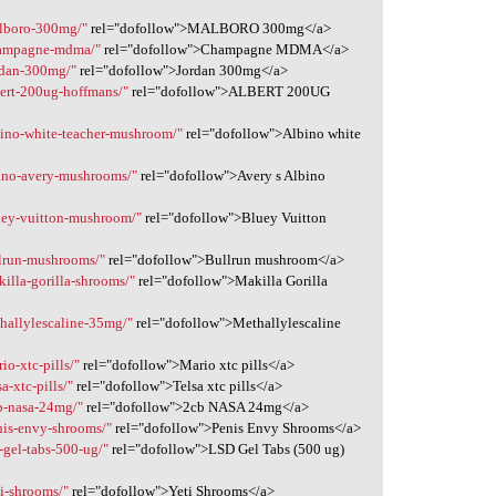
alboro-300mg/"
rel="dofollow">MALBORO 300mg</a>
champagne-mdma/"
rel="dofollow">Champagne MDMA</a>
rdan-300mg/"
rel="dofollow">Jordan 300mg</a>
bert-200ug-hoffmans/"
rel="dofollow">ALBERT 200UG
bino-white-teacher-mushroom/"
rel="dofollow">Albino white
bino-avery-mushrooms/"
rel="dofollow">Avery s Albino
uey-vuitton-mushroom/"
rel="dofollow">Bluey Vuitton
llrun-mushrooms/"
rel="dofollow">Bullrun mushroom</a>
illa-gorilla-shrooms/"
rel="dofollow">Makilla Gorilla
hallylescaline-35mg/"
rel="dofollow">Methallylescaline
io-xtc-pills/"
rel="dofollow">Mario xtc pills</a>
a-xtc-pills/"
rel="dofollow">Telsa xtc pills</a>
b-nasa-24mg/"
rel="dofollow">2cb NASA 24mg</a>
nis-envy-shrooms/"
rel="dofollow">Penis Envy Shrooms</a>
-gel-tabs-500-ug/"
rel="dofollow">LSD Gel Tabs (500 ug)
i-shrooms/"
rel="dofollow">Yeti Shrooms</a>