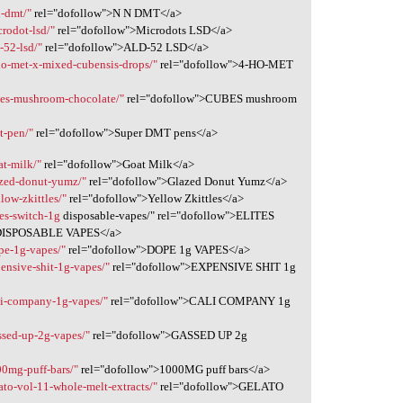
n-dmt/"
rel="dofollow">N N DMT</a>
rodot-lsd/"
rel="dofollow">Microdots LSD</a>
-52-lsd/"
rel="dofollow">ALD-52 LSD</a>
ho-met-x-mixed-cubensis-drops/"
rel="dofollow">4-HO-MET
bes-mushroom-chocolate/"
rel="dofollow">CUBES mushroom
t-pen/"
rel="dofollow">Super DMT pens</a>
at-milk/"
rel="dofollow">Goat Milk</a>
azed-donut-yumz/"
rel="dofollow">Glazed Donut Yumz</a>
low-zkittles/"
rel="dofollow">Yellow Zkittles</a>
es-switch-1g
disposable-vapes/" rel="dofollow">ELITES
ISPOSABLE VAPES</a>
pe-1g-vapes/"
rel="dofollow">DOPE 1g VAPES</a>
ensive-shit-1g-vapes/"
rel="dofollow">EXPENSIVE SHIT 1g
li-company-1g-vapes/"
rel="dofollow">CALI COMPANY 1g
ssed-up-2g-vapes/"
rel="dofollow">GASSED UP 2g
00mg-puff-bars/"
rel="dofollow">1000MG puff bars</a>
ato-vol-11-whole-melt-extracts/"
rel="dofollow">GELATO