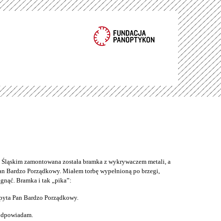
ąskim zamontowana została bramka z wykrywaczem metali, a
an Bardzo Porządkowy. Miałem torbę wypełnioną po brzegi,
gnąć. Bramka i tak „pika”:
pyta Pan Bardzo Porządkowy.
 odpowiadam.