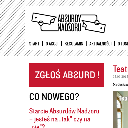
START
O AKCJI
REGULAMIN
AKTUALNOŚCI
O FUN
Teat
05.09.201
Nadesłan
CO NOWEGO?
Starcie Absurdów Nadzoru
– jesteś na „tak” czy na
„nie”?