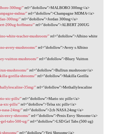
alboro-300mg/"
rel="dofollow">MALBORO 300mg</a>
champagne-mdma/"
rel="dofollow">Champagne MDMA</a>
rdan-300mg/"
rel="dofollow">Jordan 300mg</a>
bert-200ug-hoffmans/"
rel="dofollow">ALBERT 200UG
bino-white-teacher-mushroom/"
rel="dofollow">Albino white
bino-avery-mushrooms/"
rel="dofollow">Avery s Albino
uey-vuitton-mushroom/"
rel="dofollow">Bluey Vuitton
llrun-mushrooms/"
rel="dofollow">Bullrun mushroom</a>
illa-gorilla-shrooms/"
rel="dofollow">Makilla Gorilla
hallylescaline-35mg/"
rel="dofollow">Methallylescaline
io-xtc-pills/"
rel="dofollow">Mario xtc pills</a>
a-xtc-pills/"
rel="dofollow">Telsa xtc pills</a>
b-nasa-24mg/"
rel="dofollow">2cb NASA 24mg</a>
nis-envy-shrooms/"
rel="dofollow">Penis Envy Shrooms</a>
-gel-tabs-500-ug/"
rel="dofollow">LSD Gel Tabs (500 ug)
i-shrooms/"
rel="dofollow">Yeti Shrooms</a>