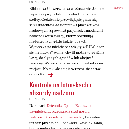
a
08.09.2015
Adres
Biblioteka Uniwersytecka w Warszawie. Jedna z
r
najważniejszych bibliotek akademickich w
z
stolicy. Codziennie przewijają się przez nią
setki studentów, doktorantów i pracowników
e
naukowych. Są również pasjonaci, samodzielni
badacze i warszawiacy, którzy poszukują
niedostępnych gdzie indziej pozycji.
Wycieczka po mieście bez wizyty w BUW-ie też
się nie liczy. W wolnej chwili można tu pójść na
kawę, do słynnych ogrodów lub obejrzeć
wystawę. Wszystko dla wszystkich, od ręki i na
miejscu. No tak, ale najpierw trzeba się dostać
do środka.
Kontrole na lotniskach i
absurdy nadzoru
01.09.2015
Na łamach
Dziennika Opinii, Katarzyna
Szymielewicz przedstawia swój absurd
nadzoru – kontrole na lotniskach
: „Dokładnie
ten sam przedmiot – ładowarka, kawałek kabla,
but na podwyższonej podeszwie, pasek,