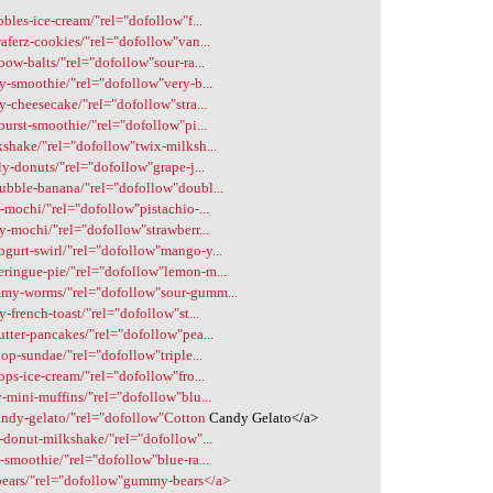
bbles-ice-cream/"rel="dofollow"f...
waferz-cookies/"rel="dofollow"van...
bow-balts/"rel="dofollow"sour-ra...
ry-smoothie/"rel="dofollow"very-b...
y-cheesecake/"rel="dofollow"stra...
burst-smoothie/"rel="dofollow"pi...
kshake/"rel="dofollow"twix-milksh...
ly-donuts/"rel="dofollow"grape-j...
bubble-banana/"rel="dofollow"doubl...
o-mochi/"rel="dofollow"pistachio-...
ry-mochi/"rel="dofollow"strawberr...
ogurt-swirl/"rel="dofollow"mango-y...
eringue-pie/"rel="dofollow"lemon-m...
ummy-worms/"rel="dofollow"sour-gumm...
y-french-toast/"rel="dofollow"st...
utter-pancakes/"rel="dofollow"pea...
oop-sundae/"rel="dofollow"triple...
ops-ice-cream/"rel="dofollow"fro...
y-mini-muffins/"rel="dofollow"blu...
candy-gelato/"rel="dofollow"Cotton
Candy Gelato</a>
s-donut-milkshake/"rel="dofollow"...
z-smoothie/"rel="dofollow"blue-ra...
bears/"rel="dofollow"gummy-bears</a>