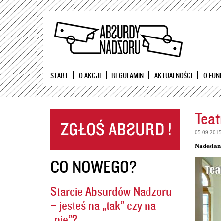
START
O AKCJI
REGULAMIN
AKTUALNOŚCI
O FUN
Teat
05.09.201
Nadesłan
CO NOWEGO?
Starcie Absurdów Nadzoru
– jesteś na „tak” czy na
„nie”?