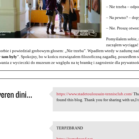
– Nie trzeba – odp
– Na pewno? – dopy
– Nie. Proszę otwo
Pomyślałem sobie, ż
zacząłem wyciągać 
torbie i powiedział grobowym głosem: „Nie trzeba”. Wpadłem wtedy w zadumę nad
y tam były
”. Spokojny, bo w końcu rozwiązałem filozoficzną zagadkę, poszedłem s
ania z wycieczki do muzeum ze względu na tę bramkę i zagrożenie dla prywatnośc
eren dini...
https://www.stadetoulousain-tennisclub.com/
Tha
https://www.stadetoulousain
found this blog. Thank you for sharing with us,I
5
TERPZBRAND
TERPZBRAND
5
https://terpzbrand.net