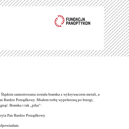
ąskim zamontowana została bramka z wykrywaczem metali, a
an Bardzo Porządkowy. Miałem torbę wypełnioną po brzegi,
gnąć. Bramka i tak „pika”:
pyta Pan Bardzo Porządkowy.
 odpowiadam.