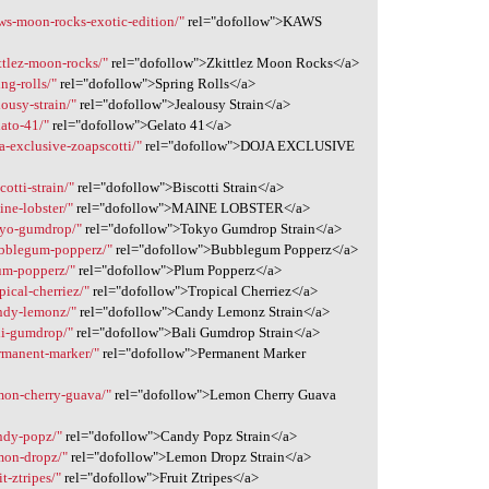
ws-moon-rocks-exotic-edition/"
rel="dofollow">KAWS
ttlez-moon-rocks/"
rel="dofollow">Zkittlez Moon Rocks</a>
ng-rolls/"
rel="dofollow">Spring Rolls</a>
ousy-strain/"
rel="dofollow">Jealousy Strain</a>
ato-41/"
rel="dofollow">Gelato 41</a>
a-exclusive-zoapscotti/"
rel="dofollow">DOJA EXCLUSIVE
otti-strain/"
rel="dofollow">Biscotti Strain</a>
ne-lobster/"
rel="dofollow">MAINE LOBSTER</a>
kyo-gumdrop/"
rel="dofollow">Tokyo Gumdrop Strain</a>
ubblegum-popperz/"
rel="dofollow">Bubblegum Popperz</a>
um-popperz/"
rel="dofollow">Plum Popperz</a>
ical-cherriez/"
rel="dofollow">Tropical Cherriez</a>
andy-lemonz/"
rel="dofollow">Candy Lemonz Strain</a>
li-gumdrop/"
rel="dofollow">Bali Gumdrop Strain</a>
rmanent-marker/"
rel="dofollow">Permanent Marker
mon-cherry-guava/"
rel="dofollow">Lemon Cherry Guava
ndy-popz/"
rel="dofollow">Candy Popz Strain</a>
mon-dropz/"
rel="dofollow">Lemon Dropz Strain</a>
t-ztripes/"
rel="dofollow">Fruit Ztripes</a>