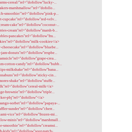
arms-cereal/"rel="dofollow"lucky-...
lakers-marshmallow/"rel="dofollo...
ch-smoothie/"rel="dofollow"pink-p...
et-cupcake"rel="dofollow"red-velv...
-cream-cake"rel="dofollow"coconut-...
rries-cream"rel="dofollow"marsh-b...
bbles-pancakes"rel="dofollow"fru...
okies"rel="dofollow"milk-cookies</a>
y-cheesecake"rel="dofollow"bluebe...
y-jam-donuts"rel="dofollow"respbe...
eamsicle"rel="dofollow"grape-crea...
um-cotton-candy"rel="dofollow"bubb...
lips-milkshake"rel="dofollow"bana...
innabuns"rel="dofollow"sticky-cin...
mores-shake"rel="dofollow"stuffe...
ilk"rel="dofollow"cereal-milk</a>
dge-brownie"rel="dofollow"triple...
ecker-pbj"rel="dofollow"</a>
mango-sorbet"rel="dofollow"papaya-...
ffler-sunder"rel="dofollow"cherr...
iami-vice"rel="dofollow"frozen-mi...
llow-minis"rel="dofollow"marshmall...
le-smoothie"rel="dofollow"creamsi...
h-kids"rel="dofollow"sour-patch-...