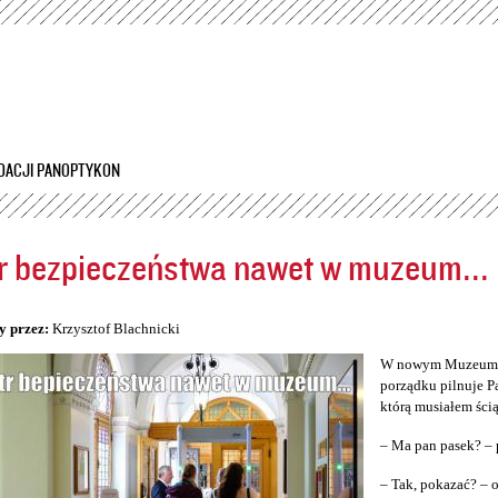
Przejdź
do
treści
DACJI PANOPTYKON
r bezpieczeństwa nawet w muzeum...
5
y przez:
Krzysztof Blachnicki
W nowym Muzeum Śl
porządku pilnuje P
którą musiałem ścią
– Ma pan pasek? – 
– Tak, pokazać? –