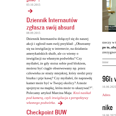
03.10.2015
Dziennik Internautów
zgłasza swój absurd
08.09.2015
Dziennik Internautów dołączył się do naszej
rzeczy w 
akcji i zgłosił nam swój przykład: „Oburzamy
po to, ab
się na inwigilację w internecie, na działania
zrezygnow
amerykańskich służb, ale co wiemy o
inwigilacji na własnym podwórku? Czy
inne
myślałeś, że gdy stoisz sobie pod blokiem,
możesz być ciągle obserwowany np. przez
człowieka ze straży miejskiej, który siedzi przy
K
96lı v
biurku i pije kawę? Czy myślałeś, ile naprawdę
o
kamer może być w Twojej okolicy? A może
16.06.202
spojrzysz na mapkę, która może to ukazywać?”.
m
Polecamy artykuł Marcina Maja:
Ktoś nasikał
Adres
e
pod kamerą, czyli inwigilacja z perspektywy
n
własnego podwórka
.
nike
Checkpoint BUW
t
16.06.202