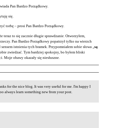
owiada Pan Bardzo Porządkowy.
tuję się.
rzyć torbę – prosi Pan Bardzo Porządkowy.
e teraz to się zacznie długie sprawdzanie. Otworzyłem,
rzeczy. Pan Bardzo Porządkowy popatrzył tylko na wierzch
 sensem istnienia tych bramek. Przypomniałem sobie słowa „
są
obie zwiedzać. Tym bardziej spokojny, bo byłem bliski
i. Moje obawy okazały się niesłuszne.
nks for the nice blog. It was very useful for me. I'm happy I
 too always learn something new from your post.