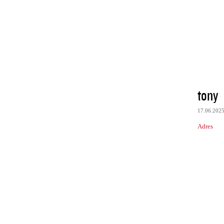
tony
17.06.202
Adres