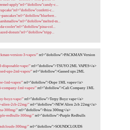
aremel-apply"rel="dofollow"candy-c...
cupcake"rel="dofollow"confetti-c...
y-pancakes"rel="dofollow"blueberr...
marshmallow"rel="dofollow"melted-m...
ada-cooler"rel="dofollow"pina-col...
lazed-donuts"rel="dofollow"tripp...
ckman-version-3-vapes/"
rel="dofollow">PACKMAN Version
l-disposable-vape/"
rel="dofollow">TSUYO 2ML VAPES</a>
ssed-ups-2ml-vapes/"
rel="dofollow">Gassed ups 2ML
pe-1ml-vapes/"
rel="dofollow">Dope 1ML vapes</a>
li-company-1ml-vapes/"
rel="dofollow">Cali Company 1ML
rpy-boyz-vape/"
rel="dofollow">Terpy Boyz vape</a>
w-alien-2cb-22mg/"
rel="dofollow">NEW Alien 2cb 22mg</a>
iza-300mg/"
rel="dofollow">Ibiza 300mg</a>
rple-redbulls-300mg/"
rel="dofollow">Purple Redbulls
undclouds-300mg/"
rel="dofollow">SOUNDCLOUDS