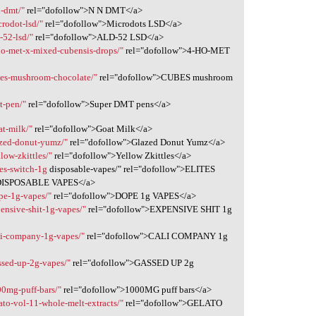
n-dmt/"
rel="dofollow">N N DMT</a>
rodot-lsd/"
rel="dofollow">Microdots LSD</a>
-52-lsd/"
rel="dofollow">ALD-52 LSD</a>
ho-met-x-mixed-cubensis-drops/"
rel="dofollow">4-HO-MET
bes-mushroom-chocolate/"
rel="dofollow">CUBES mushroom
t-pen/"
rel="dofollow">Super DMT pens</a>
at-milk/"
rel="dofollow">Goat Milk</a>
azed-donut-yumz/"
rel="dofollow">Glazed Donut Yumz</a>
low-zkittles/"
rel="dofollow">Yellow Zkittles</a>
es-switch-1g
disposable-vapes/" rel="dofollow">ELITES
ISPOSABLE VAPES</a>
pe-1g-vapes/"
rel="dofollow">DOPE 1g VAPES</a>
ensive-shit-1g-vapes/"
rel="dofollow">EXPENSIVE SHIT 1g
li-company-1g-vapes/"
rel="dofollow">CALI COMPANY 1g
ssed-up-2g-vapes/"
rel="dofollow">GASSED UP 2g
00mg-puff-bars/"
rel="dofollow">1000MG puff bars</a>
ato-vol-11-whole-melt-extracts/"
rel="dofollow">GELATO