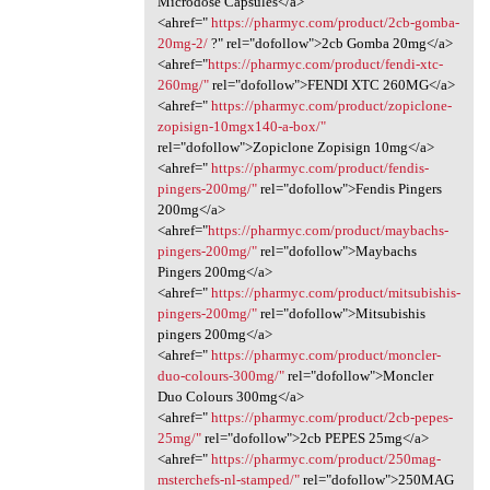
Microdose Capsules</a>
<ahref="
https://pharmyc.com/product/2cb-gomba-
20mg-2/
?" rel="dofollow">2cb Gomba 20mg</a>
<ahref="
https://pharmyc.com/product/fendi-xtc-
260mg/"
rel="dofollow">FENDI XTC 260MG</a>
<ahref="
https://pharmyc.com/product/zopiclone-
zopisign-10mgx140-a-box/"
rel="dofollow">Zopiclone Zopisign 10mg</a>
<ahref="
https://pharmyc.com/product/fendis-
pingers-200mg/"
rel="dofollow">Fendis Pingers
200mg</a>
<ahref="
https://pharmyc.com/product/maybachs-
pingers-200mg/"
rel="dofollow">Maybachs
Pingers 200mg</a>
<ahref="
https://pharmyc.com/product/mitsubishis-
pingers-200mg/"
rel="dofollow">Mitsubishis
pingers 200mg</a>
<ahref="
https://pharmyc.com/product/moncler-
duo-colours-300mg/"
rel="dofollow">Moncler
Duo Colours 300mg</a>
<ahref="
https://pharmyc.com/product/2cb-pepes-
25mg/"
rel="dofollow">2cb PEPES 25mg</a>
<ahref="
https://pharmyc.com/product/250mag-
msterchefs-nl-stamped/"
rel="dofollow">250MAG