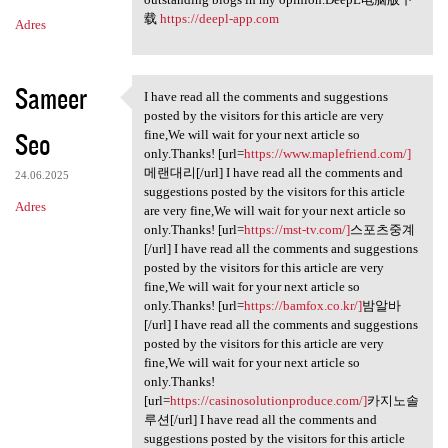
载
https://deepl-app.com
Adres
Sameer
I have read all the comments and suggestions
I have read all the comments
posted by the visitors for this article are very
Seo
fine,We will wait for your next article so
only.Thanks! [url=
https://www.maplefriend.com/]
메랜대리[/url] I have read all the comments and
24.06.2025
suggestions posted by the visitors for this article
Adres
are very fine,We will wait for your next article so
only.Thanks! [url=
https://mst-tv.com/]
스포츠중계
[/url] I have read all the comments and suggestions
posted by the visitors for this article are very
fine,We will wait for your next article so
only.Thanks! [url=
https://bamfox.co.kr/]
밤알바
[/url] I have read all the comments and suggestions
posted by the visitors for this article are very
fine,We will wait for your next article so
only.Thanks!
[url=
https://casinosolutionproduce.com/]
카지노솔
루션[/url] I have read all the comments and
suggestions posted by the visitors for this article