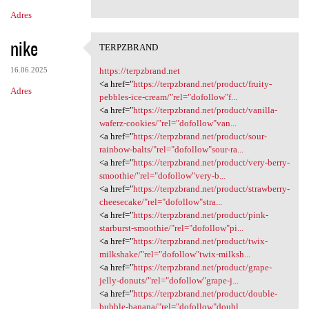
n
Adres
t
nike
a
TERPZBRAND
TERPZBRAND
r
16.06.2025
https://terpzbrand.net
z
<a href="
https://terpzbrand.net/product/fruity-
Adres
pebbles-ice-cream/"rel="dofollow"f...
e
<a href="
https://terpzbrand.net/product/vanilla-
waferz-cookies/"rel="dofollow"van...
<a href="
https://terpzbrand.net/product/sour-
rainbow-balts/"rel="dofollow"sour-ra...
<a href="
https://terpzbrand.net/product/very-berry-
smoothie/"rel="dofollow"very-b...
<a href="
https://terpzbrand.net/product/strawberry-
cheesecake/"rel="dofollow"stra...
<a href="
https://terpzbrand.net/product/pink-
starburst-smoothie/"rel="dofollow"pi...
<a href="
https://terpzbrand.net/product/twix-
milkshake/"rel="dofollow"twix-milksh...
<a href="
https://terpzbrand.net/product/grape-
jelly-donuts/"rel="dofollow"grape-j...
<a href="
https://terpzbrand.net/product/double-
bubble-banana/"rel="dofollow"doubl...