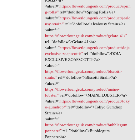
Rocks</a>
<ahref="
https://flowerloungeuk.com/product/sprin
g-rolls/"
rel="dofollow">Spring Rolls</a>
<ahref="
https://flowerloungeuk.com/product/jealo
usy-strain/"
rel="dofollow">Jealousy Strain</a>
<ahref="
https://flowerloungeuk.com/product/gelato-41/"
rel="dofollow">Gelato 41</a>
<ahref="
https://flowerloungeuk.com/product/doja-
exclusive-zoapscotti/"
rel="dofollow">DOJA
EXCLUSIVE ZOAPSCOTTI</a>
<ahref="
https://flowerloungeuk.com/product/biscotti-
strain/"
rel="dofollow">Biscotti Strain</a>
<ahref="
https://flowerloungeuk.com/product/maine-
lobster/"
rel="dofollow">MAINE LOBSTER</a>
<ahref="
https://flowerloungeuk.com/product/toky
o-gumdrop/"
rel="dofollow">Tokyo Gumdrop
Strain</a>
<ahref="
https://flowerloungeuk.com/product/bubblegum-
popperz/"
rel="dofollow">Bubblegum
Popperz</a>