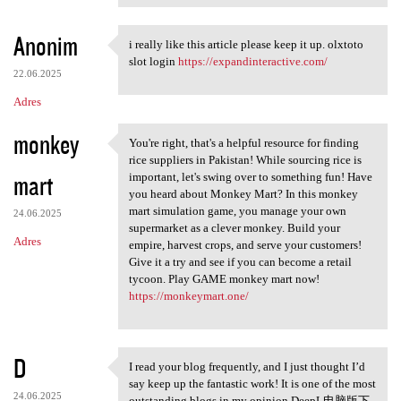
Anonim
i really like this article please keep it up. olxtoto
i really like this article
slot login
https://expandinteractive.com/
22.06.2025
Adres
monkey
You're right, that's a helpful resource for finding
You're right, that's a
rice suppliers in Pakistan! While sourcing rice is
mart
important, let's swing over to something fun! Have
you heard about Monkey Mart? In this monkey
mart simulation game, you manage your own
24.06.2025
supermarket as a clever monkey. Build your
Adres
empire, harvest crops, and serve your customers!
Give it a try and see if you can become a retail
tycoon. Play GAME monkey mart now!
https://monkeymart.one/
D
I read your blog frequently, and I just thought I’d
I read your blog frequently,
say keep up the fantastic work! It is one of the most
24.06.2025
outstanding blogs in my opinion.DeepL电脑版下