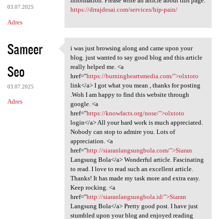
information. Please write an article about this page:
03.07.2025
https://drrajdesai.com/services/hip-pain/
Adres
Sameer
i was just browsing along and came upon your
i was just browsing along and
blog. just wanted to say good blog and this article
Seo
really helped me. <a
href="
https://burningheartsmedia.com/">olxtoto
link</a> I got what you mean , thanks for posting
03.07.2025
.Woh I am happy to find this website through
Adres
google. <a
href="
https://knowfacts.org/nose/">olxtoto
login</a> All your hard work is much appreciated.
Nobody can stop to admire you. Lots of
appreciation. <a
href="
http://siaranlangsungbola.com/">Siaran
Langsung Bola</a> Wonderful article. Fascinating
to read. I love to read such an excellent article.
Thanks! It has made my task more and extra easy.
Keep rocking. <a
href="
http://siaranlangsungbola.id/">Siaran
Langsung Bola</a> Pretty good post. I have just
stumbled upon your blog and enjoyed reading