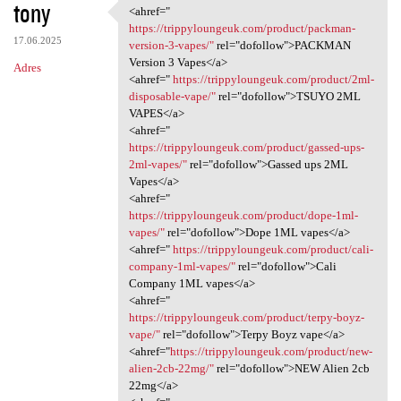
tony
<ahref="
<ahref=" https:/
https://trippyloungeuk.com/product/packman-
17.06.2025
version-3-vapes/"
rel="dofollow">PACKMAN
Version 3 Vapes</a>
Adres
<ahref="
https://trippyloungeuk.com/product/2ml-
disposable-vape/"
rel="dofollow">TSUYO 2ML
VAPES</a>
<ahref="
https://trippyloungeuk.com/product/gassed-ups-
2ml-vapes/"
rel="dofollow">Gassed ups 2ML
Vapes</a>
<ahref="
https://trippyloungeuk.com/product/dope-1ml-
vapes/"
rel="dofollow">Dope 1ML vapes</a>
<ahref="
https://trippyloungeuk.com/product/cali-
company-1ml-vapes/"
rel="dofollow">Cali
Company 1ML vapes</a>
<ahref="
https://trippyloungeuk.com/product/terpy-boyz-
vape/"
rel="dofollow">Terpy Boyz vape</a>
<ahref="
https://trippyloungeuk.com/product/new-
alien-2cb-22mg/"
rel="dofollow">NEW Alien 2cb
22mg</a>