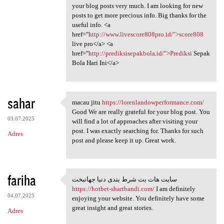
your blog posts very much. I am looking for new
posts to get more precious info. Big thanks for the
useful info. <a
href="
http://www.livescore808pro.id/">score808
live pro</a> <a
href="
http://prediksisepakbola.id/">Prediksi
Sepak
Bola Hari Ini</a>
sahar
macau jitu
https://lorenlandowperformance.com/
macau jitu https:/
Good We are really grateful for your blog post. You
03.07.2025
will find a lot of approaches after visiting your
post. I was exactly searching for. Thanks for such
Adres
post and please keep it up. Great work.
fariha
سایت هات بت شرط بندی دنیا جهانبخت
سایت هات بت شرط بندی دنیا
https://hotbet-shartbandi.com/
I am definitely
04.07.2025
enjoying your website. You definitely have some
great insight and great stories.
Adres