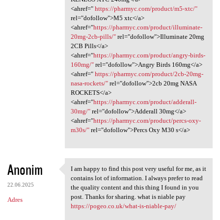
<ahref="
https://pharmyc.com/product/m5-xtc/"
rel="dofollow">M5 xtc</a>
<ahref="
https://pharmyc.com/product/illuminate-
20mg-2cb-pills/"
rel="dofollow">Illuminate 20mg
2CB Pills</a>
<ahref="
https://pharmyc.com/product/angry-birds-
160mg/"
rel="dofollow">Angry Birds 160mg</a>
<ahref="
https://pharmyc.com/product/2cb-20mg-
nasa-rockets/"
rel="dofollow">2cb 20mg NASA
ROCKETS</a>
<ahref="
https://pharmyc.com/product/adderall-
30mg/"
rel="dofollow">Adderall 30mg</a>
<ahref="
https://pharmyc.com/product/percs-oxy-
m30s/"
rel="dofollow">Percs Oxy M30 s</a>
Anonim
I am happy to find this post very useful for me, as it
I am happy to find this post
contains lot of information. I always prefer to read
22.06.2025
the quality content and this thing I found in you
post. Thanks for sharing. what is niable pay
Adres
https://pogeo.co.uk/what-is-niable-pay/