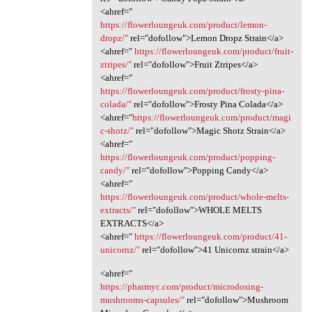
<ahref="
https://flowerloungeuk.com/product/lemon-
dropz/"
rel="dofollow">Lemon Dropz Strain</a>
<ahref="
https://flowerloungeuk.com/product/fruit-
ztripes/"
rel="dofollow">Fruit Ztripes</a>
<ahref="
https://flowerloungeuk.com/product/frosty-pina-
colada/"
rel="dofollow">Frosty Pina Colada</a>
<ahref="
https://flowerloungeuk.com/product/magi
c-shotz/"
rel="dofollow">Magic Shotz Strain</a>
<ahref="
https://flowerloungeuk.com/product/popping-
candy/"
rel="dofollow">Popping Candy</a>
<ahref="
https://flowerloungeuk.com/product/whole-melts-
extracts/"
rel="dofollow">WHOLE MELTS
EXTRACTS</a>
<ahref="
https://flowerloungeuk.com/product/41-
unicornz/"
rel="dofollow">41 Unicornz strain</a>
<ahref="
https://pharmyc.com/product/microdosing-
mushrooms-capsules/"
rel="dofollow">Mushroom