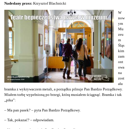
Nadesłany przez:
Krzysztof Blachnicki
W
now
ym
Mu
zeu
m
Śląs
kim
zam
ont
owa
na
zost
ała
bramka z wykrywaczem metali, a porządku pilnuje Pan Bardzo Porządkowy.
Miałem torbę wypełnioną po brzegi, którą musiałem ściągnąć. Bramka i tak
„pika”:
– Ma pan pasek? – pyta Pan Bardzo Porządkowy.
– Tak, pokazać? – odpowiadam.