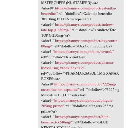
MSTERCHEFS (NL-STAMPED)</a>
<ahref="
https://pharmyc.com/product/galenika-
bensedin/"
rel="dofollow">Galenika bensedin
30x10mg BOXES diazepam</a>
<ahref="
https://pharmyc.com/product/andrew-
tate-top-g-250mg/"
rel="dofollow">Andrew Tate
TOP G 250mg</a>
<ahref="
https://pharmyc.com/product/oxycontin-
80mg/"
rel="dofollow">OxyContin 80mg</a>
<ahref="
https://pharmyc.com/product/rivitrol/"
rel="dofollow">Rivitrol</a>
<ahref="
https://pharmyc.com/product/pharma-
ksasol-1mg-xanax-boxes-2/
"
rel="dofollow">PHARMA KSASOL 1MG XANAX
BOXES</a>
<ahref="
https://pharmyc.com/product/??225mg-
mescaline-hcl-capsules/"
rel="dofollow">??225mg
Mescaline HCl Capsules</a>
<ahref="
https://pharmyc.com/product/pingers-
265mg-prime/"
rel="dofollow">Pingers 265mg
prime</a>
<ahref="
https://pharmyc.com/product/blue-
kenzos-xtc-240mg/"
rel="dofollow">BLUE
KENZOS XTC 240mg</a>