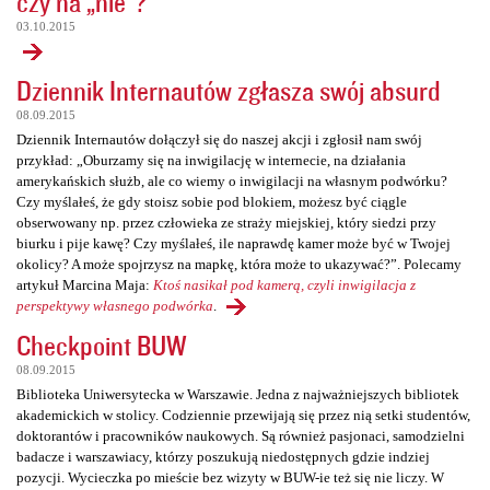
czy na „nie”?
03.10.2015
Dziennik Internautów zgłasza swój absurd
08.09.2015
Dziennik Internautów dołączył się do naszej akcji i zgłosił nam swój
przykład: „Oburzamy się na inwigilację w internecie, na działania
amerykańskich służb, ale co wiemy o inwigilacji na własnym podwórku?
Czy myślałeś, że gdy stoisz sobie pod blokiem, możesz być ciągle
obserwowany np. przez człowieka ze straży miejskiej, który siedzi przy
biurku i pije kawę? Czy myślałeś, ile naprawdę kamer może być w Twojej
okolicy? A może spojrzysz na mapkę, która może to ukazywać?”. Polecamy
artykuł Marcina Maja:
Ktoś nasikał pod kamerą, czyli inwigilacja z
perspektywy własnego podwórka
.
Checkpoint BUW
08.09.2015
Biblioteka Uniwersytecka w Warszawie. Jedna z najważniejszych bibliotek
akademickich w stolicy. Codziennie przewijają się przez nią setki studentów,
doktorantów i pracowników naukowych. Są również pasjonaci, samodzielni
badacze i warszawiacy, którzy poszukują niedostępnych gdzie indziej
pozycji. Wycieczka po mieście bez wizyty w BUW-ie też się nie liczy. W