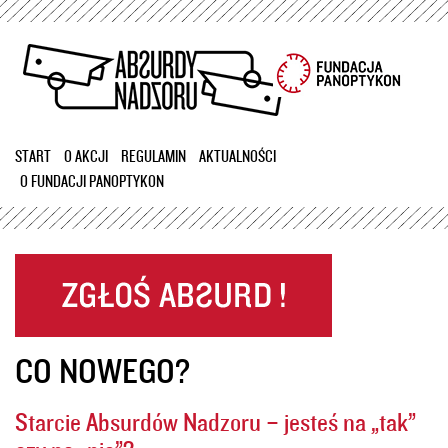
Przejdź
do
treści
START
O AKCJI
REGULAMIN
AKTUALNOŚCI
O FUNDACJI PANOPTYKON
CO NOWEGO?
Starcie Absurdów Nadzoru – jesteś na „tak”