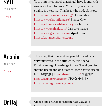
SAD
Your blog is too much amazing. I have found with
Your blog is too much amazing
ease what I was looking. Moreover, the content
29.06.2025
quality is awesome. Thanks for the nudge!olxtoto
https://smithsonianquests.org/
Skrota bilen
Adres
https://www.skrotbilarna.se/
Blanca City
https://prhomes.vn/blanca-city/
sshh.uk.com
https://www.sshh.uk.com/
data toto macau
https://www.grsoinvest.com/
rtp olxtoto
https://krongraciejiujitsu.com/
Anonim
This is my first time visit to your blog and I am
This is my first time visit
very interested in the articles that you serve.
01.07.2025
Provide enough knowledge for me. Thank you for
sharing useful and don't forget, keep sharing useful
Adres
info: 유흥알바
https://bamfox.co.kr/
메랜대리
https://maplebrother.com/
청주출장마사지
https://cheongjumassage.com/
Dr Raj
Great post! Thanks for sharing this valuable
Great post! Thanks for