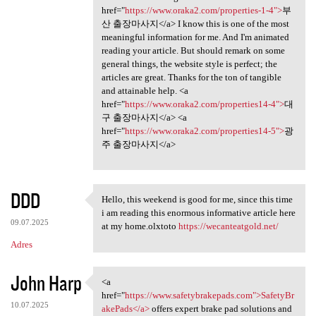
href="
https://www.oraka2.com/properties-1-4">
부
산 출장마사지</a> I know this is one of the most
meaningful information for me. And I'm animated
reading your article. But should remark on some
general things, the website style is perfect; the
articles are great. Thanks for the ton of tangible
and attainable help. <a
href="
https://www.oraka2.com/properties14-4">
대
구 출장마사지</a> <a
href="
https://www.oraka2.com/properties14-5">
광
주 출장마사지</a>
DDD
Hello, this weekend is good for me, since this time
Hello, this weekend is good
i am reading this enormous informative article here
09.07.2025
at my home.olxtoto
https://wecanteatgold.net/
Adres
John Harp
<a
<a href="https://www
href="
https://www.safetybrakepads.com">SafetyBr
10.07.2025
akePads</a>
offers expert brake pad solutions and