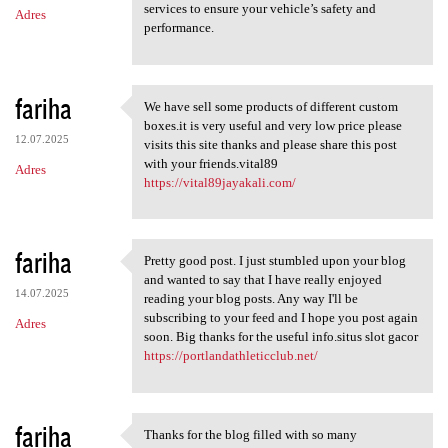
services to ensure your vehicle’s safety and
Adres
performance.
fariha
We have sell some products of different custom
We have sell some products of
boxes.it is very useful and very low price please
12.07.2025
visits this site thanks and please share this post
with your friends.vital89
Adres
https://vital89jayakali.com/
fariha
Pretty good post. I just stumbled upon your blog
Pretty good post. I just
and wanted to say that I have really enjoyed
14.07.2025
reading your blog posts. Any way I'll be
subscribing to your feed and I hope you post again
Adres
soon. Big thanks for the useful info.situs slot gacor
https://portlandathleticclub.net/
fariha
Thanks for the blog filled with so many