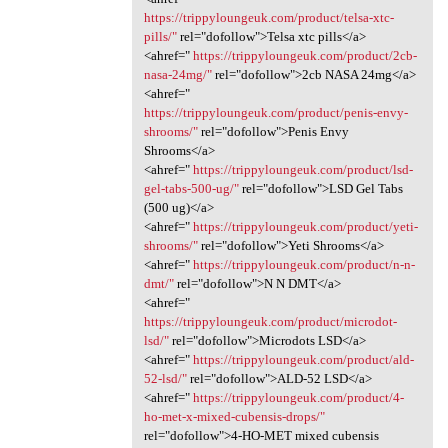
https://trippyloungeuk.com/product/telsa-xtc-
pills/"
rel="dofollow">Telsa xtc pills</a>
<ahref="
https://trippyloungeuk.com/product/2cb-
nasa-24mg/"
rel="dofollow">2cb NASA 24mg</a>
<ahref="
https://trippyloungeuk.com/product/penis-envy-
shrooms/"
rel="dofollow">Penis Envy
Shrooms</a>
<ahref="
https://trippyloungeuk.com/product/lsd-
gel-tabs-500-ug/"
rel="dofollow">LSD Gel Tabs
(500 ug)</a>
<ahref="
https://trippyloungeuk.com/product/yeti-
shrooms/"
rel="dofollow">Yeti Shrooms</a>
<ahref="
https://trippyloungeuk.com/product/n-n-
dmt/"
rel="dofollow">N N DMT</a>
<ahref="
https://trippyloungeuk.com/product/microdot-
lsd/"
rel="dofollow">Microdots LSD</a>
<ahref="
https://trippyloungeuk.com/product/ald-
52-lsd/"
rel="dofollow">ALD-52 LSD</a>
<ahref="
https://trippyloungeuk.com/product/4-
ho-met-x-mixed-cubensis-drops/"
rel="dofollow">4-HO-MET mixed cubensis