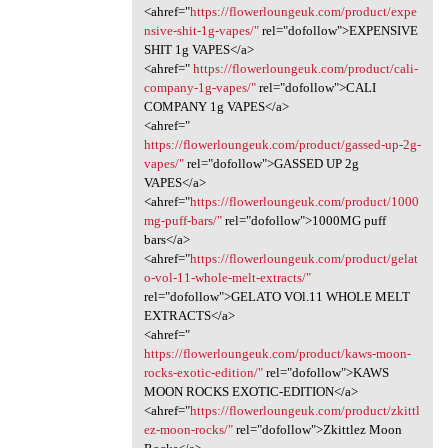
<ahref="
https://flowerloungeuk.com/product/expe
nsive-shit-1g-vapes/"
rel="dofollow">EXPENSIVE
SHIT 1g VAPES</a>
<ahref="
https://flowerloungeuk.com/product/cali-
company-1g-vapes/"
rel="dofollow">CALI
COMPANY 1g VAPES</a>
<ahref="
https://flowerloungeuk.com/product/gassed-up-2g-
vapes/"
rel="dofollow">GASSED UP 2g
VAPES</a>
<ahref="
https://flowerloungeuk.com/product/1000
mg-puff-bars/"
rel="dofollow">1000MG puff
bars</a>
<ahref="
https://flowerloungeuk.com/product/gelat
o-vol-11-whole-melt-extracts/"
rel="dofollow">GELATO VOl.11 WHOLE MELT
EXTRACTS</a>
<ahref="
https://flowerloungeuk.com/product/kaws-moon-
rocks-exotic-edition/"
rel="dofollow">KAWS
MOON ROCKS EXOTIC-EDITION</a>
<ahref="
https://flowerloungeuk.com/product/zkittl
ez-moon-rocks/"
rel="dofollow">Zkittlez Moon