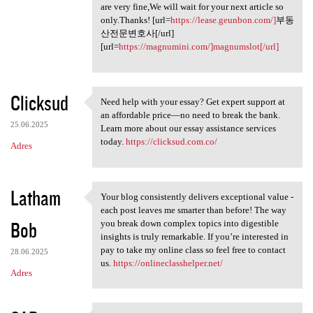
are very fine,We will wait for your next article so
only.Thanks! [url=
https://lease.geunbon.com/]
부동
산전문변호사[/url]
[url=
https://magnumini.com/]magnumslot[/url]
Clicksud
Need help with your essay? Get expert support at
Need help with your essay?
an affordable price—no need to break the bank.
25.06.2025
Learn more about our essay assistance services
today.
https://clicksud.com.co/
Adres
Latham
Your blog consistently delivers exceptional value -
Your blog consistently
each post leaves me smarter than before! The way
Bob
you break down complex topics into digestible
insights is truly remarkable. If you’re interested in
pay to take my online class so feel free to contact
28.06.2025
us.
https://onlineclasshelper.net/
Adres