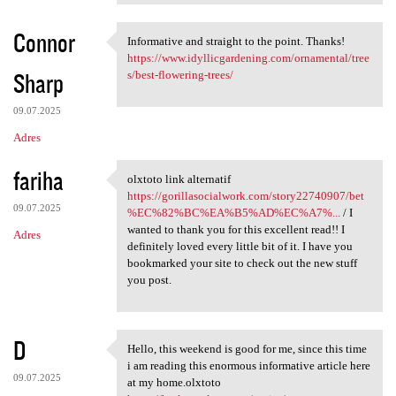
Connor
Informative and straight to the point. Thanks!
Informative and straight to
https://www.idyllicgardening.com/ornamental/tree
Sharp
s/best-flowering-trees/
09.07.2025
Adres
fariha
olxtoto link alternatif
olxtoto link alternatif https
https://gorillasocialwork.com/story22740907/bet
09.07.2025
%EC%82%BC%EA%B5%AD%EC%A7%...
/ I
wanted to thank you for this excellent read!! I
Adres
definitely loved every little bit of it. I have you
bookmarked your site to check out the new stuff
you post.
D
Hello, this weekend is good for me, since this time
Hello, this weekend is good
i am reading this enormous informative article here
09.07.2025
at my home.olxtoto