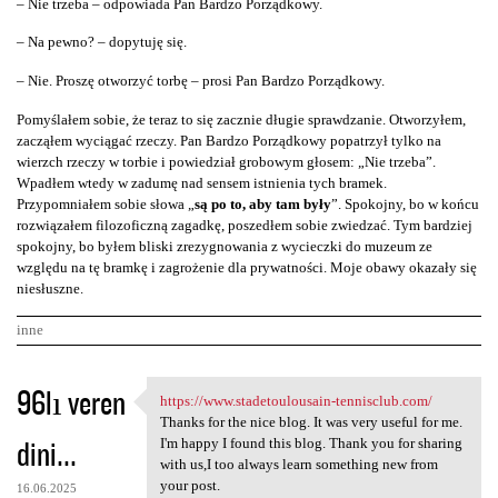
– Nie trzeba – odpowiada Pan Bardzo Porządkowy.
– Na pewno? – dopytuję się.
– Nie. Proszę otworzyć torbę – prosi Pan Bardzo Porządkowy.
Pomyślałem sobie, że teraz to się zacznie długie sprawdzanie. Otworzyłem,
zacząłem wyciągać rzeczy. Pan Bardzo Porządkowy popatrzył tylko na
wierzch rzeczy w torbie i powiedział grobowym głosem: „Nie trzeba”.
Wpadłem wtedy w zadumę nad sensem istnienia tych bramek.
Przypomniałem sobie słowa „
są po to, aby tam były
”. Spokojny, bo w końcu
rozwiązałem filozoficzną zagadkę, poszedłem sobie zwiedzać. Tym bardziej
spokojny, bo byłem bliski zrezygnowania z wycieczki do muzeum ze
względu na tę bramkę i zagrożenie dla prywatności. Moje obawy okazały się
niesłuszne.
inne
K
96lı veren
https://www.stadetoulousain-tennisclub.com/
https://www.stadetoulousain
o
Thanks for the nice blog. It was very useful for me.
dini...
m
I'm happy I found this blog. Thank you for sharing
with us,I too always learn something new from
e
your post.
16.06.2025