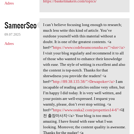
https://basketmakers.com/topics/
Adres
SameerSeo
I can’t believe focusing long enough to research;
I can’t believe focusing long
much less write this kind of article. You’ve
09.07.2025
outdone yourself with this material without a
doubt. It is one of the greatest contents. <a
Adres
href="
https://www.codebeamcorunha.es/">slot</a>
I visit your blog regularly and recommend it to all
of those who wanted to enhance their knowledge
with ease. The style of writing is excellent and also
the content is top-notch. Thanks for that
shrewdness you provide the readers! <a
href="
http://89.38.135.58/">Dewapoker</a>
I am
incapable of reading articles online very often, but
I’m happy I did today. It is very well written, and
your points are well-expressed. I request you
warmly, please, don’t ever stop writing. <a
href="
https://www.oraka2.com/properties14-6">
대
전 출장마사지</a> Your blog is too much
amazing. I have found with ease what I was
looking. Moreover, the content quality is awesome.
Thanks for the nudge! <a