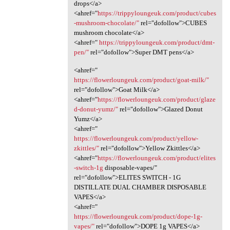
drops</a>
<ahref="
https://trippyloungeuk.com/product/cubes
-mushroom-chocolate/"
rel="dofollow">CUBES
mushroom chocolate</a>
<ahref="
https://trippyloungeuk.com/product/dmt-
pen/"
rel="dofollow">Super DMT pens</a>
<ahref="
https://flowerloungeuk.com/product/goat-milk/"
rel="dofollow">Goat Milk</a>
<ahref="
https://flowerloungeuk.com/product/glaze
d-donut-yumz/"
rel="dofollow">Glazed Donut
Yumz</a>
<ahref="
https://flowerloungeuk.com/product/yellow-
zkittles/"
rel="dofollow">Yellow Zkittles</a>
<ahref="
https://flowerloungeuk.com/product/elites
-switch-1g
disposable-vapes/"
rel="dofollow">ELITES SWITCH - 1G
DISTILLATE DUAL CHAMBER DISPOSABLE
VAPES</a>
<ahref="
https://flowerloungeuk.com/product/dope-1g-
vapes/"
rel="dofollow">DOPE 1g VAPES</a>