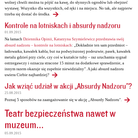
wolnej chwili można tu pójść na kawę, do słynnych ogrodów lub obejrzeć
wystawę. Wszystko dla wszystkich, od ręki i na miejscu. No tak, ale najpierw
trzeba się dostać do środka.
Kontrole na lotniskach i absurdy nadzoru
01.09.2015
Na łamach
Dziennika Opinii, Katarzyna Szymielewicz przedstawia swój
absurd nadzoru – kontrole na lotniskach
: „Dokładnie ten sam przedmiot –
ładowarka, kawałek kabla, but na podwyższonej podeszwie, pasek, kawałek
metalu gdzieś przy ciele, czy coś w kształcie tuby – raz uruchamia sygnał
ostrzegawczy i oznacza stracone 15 minut na dodatkowe sprawdzenie, a
innym razem okazuje się zupełnie niewidzialny”. A jaki absurd nadzoru
uwiera Ciebie najbardziej?
Jak wziąć udział w akcji „Absurdy Nadzoru"?
25.08.2015
Poznaj 5 sposobów na zaangażowanie się w akcję „Absurdy Nadzoru".
Teatr bezpieczeństwa nawet w
muzeum...
05.09.2015