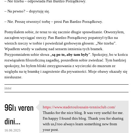
– Nie trzeba – odpowiada Pan Bardzo Porządkowy.
– Na pewno? – dopytuję się.
– Nie. Proszę otworzyć torbę – prosi Pan Bardzo Porządkowy.
Pomyślałem sobie, że teraz to się zacznie długie sprawdzanie. Otworzyłem,
zacząłem wyciągać rzeczy. Pan Bardzo Porządkowy popatrzył tylko na
wierzch rzeczy w torbie i powiedział grobowym głosem: „Nie trzeba”.
Wpadłem wtedy w zadumę nad sensem istnienia tych bramek.
Przypomniałem sobie słowa „
są po to, aby tam były
”. Spokojny, bo w końcu
rozwiązałem filozoficzną zagadkę, poszedłem sobie zwiedzać. Tym bardziej
spokojny, bo byłem bliski zrezygnowania z wycieczki do muzeum ze
względu na tę bramkę i zagrożenie dla prywatności. Moje obawy okazały się
niesłuszne.
inne
K
96lı veren
https://www.stadetoulousain-tennisclub.com/
https://www.stadetoulousain
o
Thanks for the nice blog. It was very useful for me.
dini...
m
I'm happy I found this blog. Thank you for sharing
with us,I too always learn something new from
e
your post.
16.06.2025