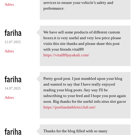
services to ensure your vehicle’s safety and
Adres
performance.
fariha
We have sell some products of different custom
We have sell some products of
boxes.it is very useful and very low price please
12.07.2025
visits this site thanks and please share this post
with your friends.vital89
Adres
https://vital89jayakali.com/
fariha
Pretty good post. I just stumbled upon your blog
Pretty good post. I just
and wanted to say that I have really enjoyed
14.07.2025
reading your blog posts. Any way I'll be
subscribing to your feed and I hope you post again
Adres
soon. Big thanks for the useful info.situs slot gacor
https://portlandathleticclub.net/
fariha
Thanks for the blog filled with so many