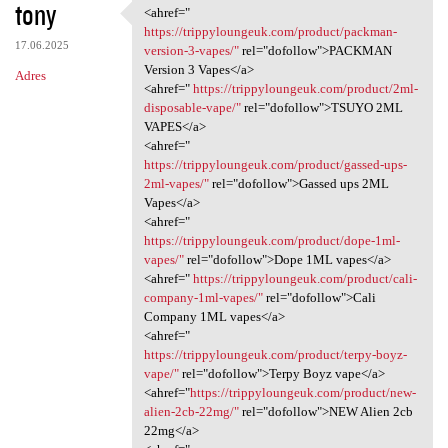
tony
<ahref="
<ahref=" https:/
https://trippyloungeuk.com/product/packman-
17.06.2025
version-3-vapes/"
rel="dofollow">PACKMAN
Version 3 Vapes</a>
Adres
<ahref="
https://trippyloungeuk.com/product/2ml-
disposable-vape/"
rel="dofollow">TSUYO 2ML
VAPES</a>
<ahref="
https://trippyloungeuk.com/product/gassed-ups-
2ml-vapes/"
rel="dofollow">Gassed ups 2ML
Vapes</a>
<ahref="
https://trippyloungeuk.com/product/dope-1ml-
vapes/"
rel="dofollow">Dope 1ML vapes</a>
<ahref="
https://trippyloungeuk.com/product/cali-
company-1ml-vapes/"
rel="dofollow">Cali
Company 1ML vapes</a>
<ahref="
https://trippyloungeuk.com/product/terpy-boyz-
vape/"
rel="dofollow">Terpy Boyz vape</a>
<ahref="
https://trippyloungeuk.com/product/new-
alien-2cb-22mg/"
rel="dofollow">NEW Alien 2cb
22mg</a>