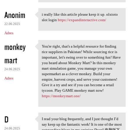
Anonim
i really like this article please keep it up. olxtoto
i really like this article
slot login
https://expandinteractive.com/
22.06.2025
Adres
monkey
You're right, that's a helpful resource for finding
You're right, that's a
rice suppliers in Pakistan! While sourcing rice is
mart
important, let's swing over to something fun! Have
you heard about Monkey Mart? In this monkey
mart simulation game, you manage your own
24.06.2025
supermarket as a clever monkey. Build your
Adres
empire, harvest crops, and serve your customers!
Give it a try and see if you can become a retail
tycoon. Play GAME monkey mart now!
https://monkeymart.one/
D
I read your blog frequently, and I just thought I’d
I read your blog frequently,
say keep up the fantastic work! It is one of the most
24.06.2025
outstanding blogs in my opinion.DeepL电脑版下