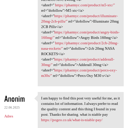
<ahref="
https://pharmyc.com/product/m5-xtc/"
rel="dofollow">M5 xtc</a>
<ahref="
https://pharmyc.com/product/illuminate-
20mg-2cb-pills/"
rel="dofollow">Illuminate 20mg
2CB Pills</a>
<ahref="
https://pharmyc.com/product/angry-birds-
160mg/"
rel="dofollow">Angry Birds 160mg</a>
<ahref="
https://pharmyc.com/product/2cb-20mg-
nasa-rockets/"
rel="dofollow">2cb 20mg NASA
ROCKETS</a>
<ahref="
https://pharmyc.com/product/adderall-
30mg/"
rel="dofollow">Adderall 30mg</a>
<ahref="
https://pharmyc.com/product/percs-oxy-
m30s/"
rel="dofollow">Percs Oxy M30 s</a>
Anonim
I am happy to find this post very useful for me, as it
I am happy to find this post
contains lot of information. I always prefer to read
22.06.2025
the quality content and this thing I found in you
post. Thanks for sharing. what is niable pay
Adres
https://pogeo.co.uk/what-is-niable-pay/