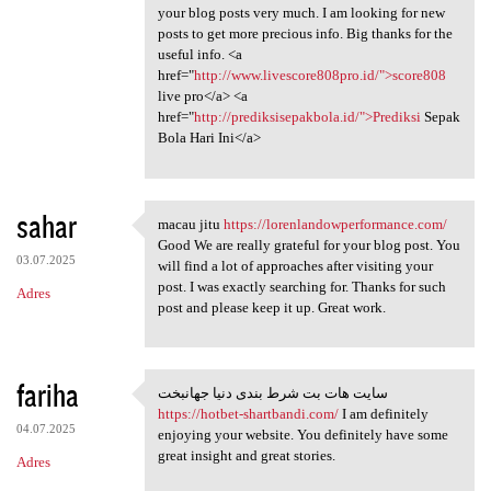
your blog posts very much. I am looking for new
posts to get more precious info. Big thanks for the
useful info. <a
href="
http://www.livescore808pro.id/">score808
live pro</a> <a
href="
http://prediksisepakbola.id/">Prediksi
Sepak
Bola Hari Ini</a>
sahar
macau jitu
https://lorenlandowperformance.com/
macau jitu https:/
Good We are really grateful for your blog post. You
03.07.2025
will find a lot of approaches after visiting your
post. I was exactly searching for. Thanks for such
Adres
post and please keep it up. Great work.
fariha
سایت هات بت شرط بندی دنیا جهانبخت
سایت هات بت شرط بندی دنیا
https://hotbet-shartbandi.com/
I am definitely
04.07.2025
enjoying your website. You definitely have some
great insight and great stories.
Adres