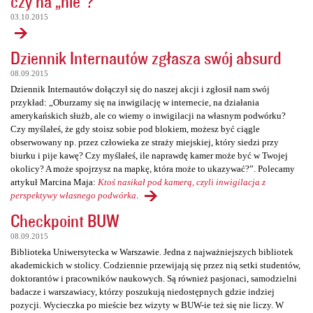
czy na „nie”?
03.10.2015
Dziennik Internautów zgłasza swój absurd
08.09.2015
Dziennik Internautów dołączył się do naszej akcji i zgłosił nam swój
przykład: „Oburzamy się na inwigilację w internecie, na działania
amerykańskich służb, ale co wiemy o inwigilacji na własnym podwórku?
Czy myślałeś, że gdy stoisz sobie pod blokiem, możesz być ciągle
obserwowany np. przez człowieka ze straży miejskiej, który siedzi przy
biurku i pije kawę? Czy myślałeś, ile naprawdę kamer może być w Twojej
okolicy? A może spojrzysz na mapkę, która może to ukazywać?”. Polecamy
artykuł Marcina Maja:
Ktoś nasikał pod kamerą, czyli inwigilacja z
perspektywy własnego podwórka
.
Checkpoint BUW
08.09.2015
Biblioteka Uniwersytecka w Warszawie. Jedna z najważniejszych bibliotek
akademickich w stolicy. Codziennie przewijają się przez nią setki studentów,
doktorantów i pracowników naukowych. Są również pasjonaci, samodzielni
badacze i warszawiacy, którzy poszukują niedostępnych gdzie indziej
pozycji. Wycieczka po mieście bez wizyty w BUW-ie też się nie liczy. W