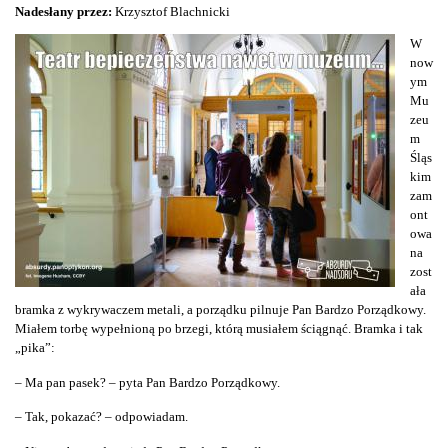
Nadesłany przez:
Krzysztof Blachnicki
W
now
ym
Mu
zeu
m
Śląs
kim
zam
ont
owa
na
zost
ała
bramka z wykrywaczem metali, a porządku pilnuje Pan Bardzo Porządkowy.
Miałem torbę wypełnioną po brzegi, którą musiałem ściągnąć. Bramka i tak
„pika”:
– Ma pan pasek? – pyta Pan Bardzo Porządkowy.
– Tak, pokazać? – odpowiadam.