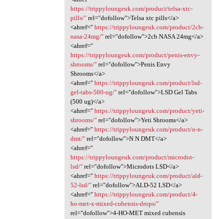
https://trippyloungeuk.com/product/telsa-xtc-
pills/"
rel="dofollow">Telsa xtc pills</a>
<ahref="
https://trippyloungeuk.com/product/2cb-
nasa-24mg/"
rel="dofollow">2cb NASA 24mg</a>
<ahref="
https://trippyloungeuk.com/product/penis-envy-
shrooms/"
rel="dofollow">Penis Envy
Shrooms</a>
<ahref="
https://trippyloungeuk.com/product/lsd-
gel-tabs-500-ug/"
rel="dofollow">LSD Gel Tabs
(500 ug)</a>
<ahref="
https://trippyloungeuk.com/product/yeti-
shrooms/"
rel="dofollow">Yeti Shrooms</a>
<ahref="
https://trippyloungeuk.com/product/n-n-
dmt/"
rel="dofollow">N N DMT</a>
<ahref="
https://trippyloungeuk.com/product/microdot-
lsd/"
rel="dofollow">Microdots LSD</a>
<ahref="
https://trippyloungeuk.com/product/ald-
52-lsd/"
rel="dofollow">ALD-52 LSD</a>
<ahref="
https://trippyloungeuk.com/product/4-
ho-met-x-mixed-cubensis-drops/"
rel="dofollow">4-HO-MET mixed cubensis