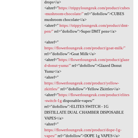
drops</a>
<ahref="
https://trippyloungeuk.com/product/cubes
-mushroom-chocolate/"
rel="dofollow">CUBES
mushroom chocolate</a>
<ahref="
https://trippyloungeuk.com/product/dmt-
pen/"
rel="dofollow">Super DMT pens</a>
<ahref="
https://flowerloungeuk.com/product/goat-milk/"
rel="dofollow">Goat Milk</a>
<ahref="
https://flowerloungeuk.com/product/glaze
d-donut-yumz/"
rel="dofollow">Glazed Donut
Yumz</a>
<ahref="
https://flowerloungeuk.com/product/yellow-
zkittles/"
rel="dofollow">Yellow Zkittles</a>
<ahref="
https://flowerloungeuk.com/product/elites
-switch-1g
disposable-vapes/"
rel="dofollow">ELITES SWITCH - 1G
DISTILLATE DUAL CHAMBER DISPOSABLE
VAPES</a>
<ahref="
https://flowerloungeuk.com/product/dope-1g-
vapes/"
rel="dofollow">DOPE 1g VAPES</a>