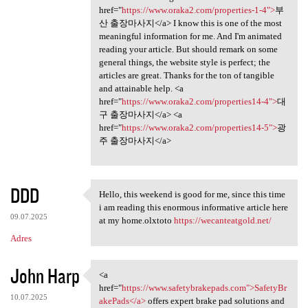
href="
https://www.oraka2.com/properties-1-4">
부
산 출장마사지</a> I know this is one of the most
meaningful information for me. And I'm animated
reading your article. But should remark on some
general things, the website style is perfect; the
articles are great. Thanks for the ton of tangible
and attainable help. <a
href="
https://www.oraka2.com/properties14-4">
대
구 출장마사지</a> <a
href="
https://www.oraka2.com/properties14-5">
광
주 출장마사지</a>
DDD
Hello, this weekend is good for me, since this time
Hello, this weekend is good
i am reading this enormous informative article here
09.07.2025
at my home.olxtoto
https://wecanteatgold.net/
Adres
John Harp
<a
<a href="https://www
href="
https://www.safetybrakepads.com">SafetyBr
10.07.2025
akePads</a>
offers expert brake pad solutions and