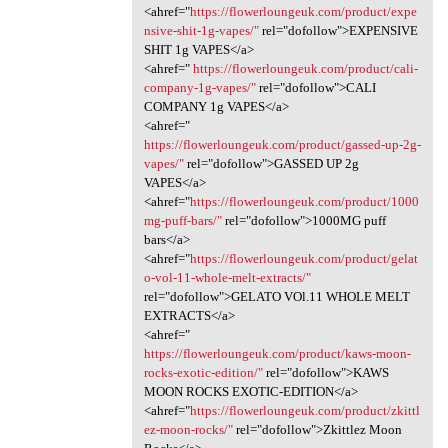
<ahref="
https://flowerloungeuk.com/product/expe
nsive-shit-1g-vapes/"
rel="dofollow">EXPENSIVE
SHIT 1g VAPES</a>
<ahref="
https://flowerloungeuk.com/product/cali-
company-1g-vapes/"
rel="dofollow">CALI
COMPANY 1g VAPES</a>
<ahref="
https://flowerloungeuk.com/product/gassed-up-2g-
vapes/"
rel="dofollow">GASSED UP 2g
VAPES</a>
<ahref="
https://flowerloungeuk.com/product/1000
mg-puff-bars/"
rel="dofollow">1000MG puff
bars</a>
<ahref="
https://flowerloungeuk.com/product/gelat
o-vol-11-whole-melt-extracts/"
rel="dofollow">GELATO VOl.11 WHOLE MELT
EXTRACTS</a>
<ahref="
https://flowerloungeuk.com/product/kaws-moon-
rocks-exotic-edition/"
rel="dofollow">KAWS
MOON ROCKS EXOTIC-EDITION</a>
<ahref="
https://flowerloungeuk.com/product/zkittl
ez-moon-rocks/"
rel="dofollow">Zkittlez Moon