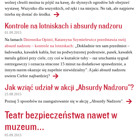
wolnej chwili można tu pójść na kawę, do słynnych ogrodów lub obejrzeć
wystawę. Wszystko dla wszystkich, od ręki i na miejscu. No tak, ale najpierw
trzeba się dostać do środka.
Kontrole na lotniskach i absurdy nadzoru
01.09.2015
Na łamach
Dziennika Opinii, Katarzyna Szymielewicz przedstawia swój
absurd nadzoru – kontrole na lotniskach
: „Dokładnie ten sam przedmiot –
ładowarka, kawałek kabla, but na podwyższonej podeszwie, pasek, kawałek
metalu gdzieś przy ciele, czy coś w kształcie tuby – raz uruchamia sygnał
ostrzegawczy i oznacza stracone 15 minut na dodatkowe sprawdzenie, a
innym razem okazuje się zupełnie niewidzialny”. A jaki absurd nadzoru
uwiera Ciebie najbardziej?
Jak wziąć udział w akcji „Absurdy Nadzoru"?
25.08.2015
Poznaj 5 sposobów na zaangażowanie się w akcję „Absurdy Nadzoru".
Teatr bezpieczeństwa nawet w
muzeum...
05.09.2015