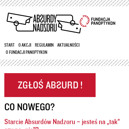
Przejdź
do
treści
START
O AKCJI
REGULAMIN
AKTUALNOŚCI
O FUNDACJI PANOPTYKON
CO NOWEGO?
Starcie Absurdów Nadzoru – jesteś na „tak”