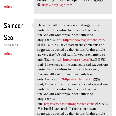
载
https://deepl-app.com
Adres
Sameer
I have read all the comments and suggestions
I have read all the comments
posted by the visitors for this article are very
Seo
fine,We will wait for your next article so
only.Thanks! [url=
https://www.maplefriend.com/]
메랜대리[/url] I have read all the comments and
24.06.2025
suggestions posted by the visitors for this article
Adres
are very fine,We will wait for your next article so
only.Thanks! [url=
https://mst-tv.com/]
스포츠중계
[/url] I have read all the comments and suggestions
posted by the visitors for this article are very
fine,We will wait for your next article so
only.Thanks! [url=
https://bamfox.co.kr/]
밤알바
[/url] I have read all the comments and suggestions
posted by the visitors for this article are very
fine,We will wait for your next article so
only.Thanks!
[url=
https://casinosolutionproduce.com/]
카지노솔
루션[/url] I have read all the comments and
suggestions posted by the visitors for this article