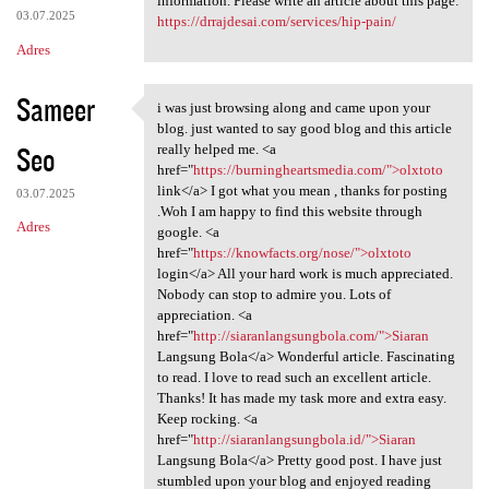
information. Please write an article about this page:
03.07.2025
https://drrajdesai.com/services/hip-pain/
Adres
Sameer
i was just browsing along and came upon your
i was just browsing along and
blog. just wanted to say good blog and this article
Seo
really helped me. <a
href="
https://burningheartsmedia.com/">olxtoto
link</a> I got what you mean , thanks for posting
03.07.2025
.Woh I am happy to find this website through
Adres
google. <a
href="
https://knowfacts.org/nose/">olxtoto
login</a> All your hard work is much appreciated.
Nobody can stop to admire you. Lots of
appreciation. <a
href="
http://siaranlangsungbola.com/">Siaran
Langsung Bola</a> Wonderful article. Fascinating
to read. I love to read such an excellent article.
Thanks! It has made my task more and extra easy.
Keep rocking. <a
href="
http://siaranlangsungbola.id/">Siaran
Langsung Bola</a> Pretty good post. I have just
stumbled upon your blog and enjoyed reading