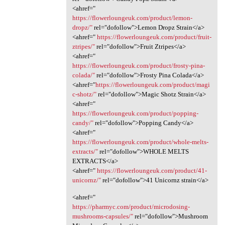
<ahref="
https://flowerloungeuk.com/product/lemon-
dropz/"
rel="dofollow">Lemon Dropz Strain</a>
<ahref="
https://flowerloungeuk.com/product/fruit-
ztripes/"
rel="dofollow">Fruit Ztripes</a>
<ahref="
https://flowerloungeuk.com/product/frosty-pina-
colada/"
rel="dofollow">Frosty Pina Colada</a>
<ahref="
https://flowerloungeuk.com/product/magi
c-shotz/"
rel="dofollow">Magic Shotz Strain</a>
<ahref="
https://flowerloungeuk.com/product/popping-
candy/"
rel="dofollow">Popping Candy</a>
<ahref="
https://flowerloungeuk.com/product/whole-melts-
extracts/"
rel="dofollow">WHOLE MELTS
EXTRACTS</a>
<ahref="
https://flowerloungeuk.com/product/41-
unicornz/"
rel="dofollow">41 Unicornz strain</a>
<ahref="
https://pharmyc.com/product/microdosing-
mushrooms-capsules/"
rel="dofollow">Mushroom