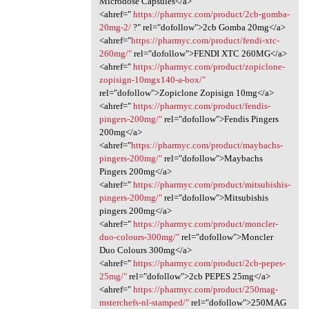
Microdose Capsules</a>
<ahref="
https://pharmyc.com/product/2cb-gomba-
20mg-2/
?" rel="dofollow">2cb Gomba 20mg</a>
<ahref="
https://pharmyc.com/product/fendi-xtc-
260mg/"
rel="dofollow">FENDI XTC 260MG</a>
<ahref="
https://pharmyc.com/product/zopiclone-
zopisign-10mgx140-a-box/"
rel="dofollow">Zopiclone Zopisign 10mg</a>
<ahref="
https://pharmyc.com/product/fendis-
pingers-200mg/"
rel="dofollow">Fendis Pingers
200mg</a>
<ahref="
https://pharmyc.com/product/maybachs-
pingers-200mg/"
rel="dofollow">Maybachs
Pingers 200mg</a>
<ahref="
https://pharmyc.com/product/mitsubishis-
pingers-200mg/"
rel="dofollow">Mitsubishis
pingers 200mg</a>
<ahref="
https://pharmyc.com/product/moncler-
duo-colours-300mg/"
rel="dofollow">Moncler
Duo Colours 300mg</a>
<ahref="
https://pharmyc.com/product/2cb-pepes-
25mg/"
rel="dofollow">2cb PEPES 25mg</a>
<ahref="
https://pharmyc.com/product/250mag-
msterchefs-nl-stamped/"
rel="dofollow">250MAG