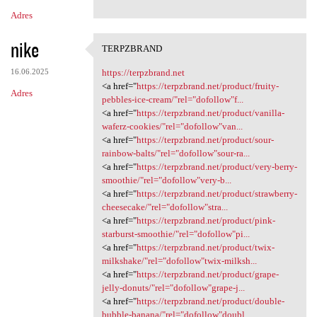
n
Adres
t
nike
a
TERPZBRAND
TERPZBRAND
r
16.06.2025
https://terpzbrand.net
z
<a href="
https://terpzbrand.net/product/fruity-
Adres
pebbles-ice-cream/"rel="dofollow"f...
e
<a href="
https://terpzbrand.net/product/vanilla-
waferz-cookies/"rel="dofollow"van...
<a href="
https://terpzbrand.net/product/sour-
rainbow-balts/"rel="dofollow"sour-ra...
<a href="
https://terpzbrand.net/product/very-berry-
smoothie/"rel="dofollow"very-b...
<a href="
https://terpzbrand.net/product/strawberry-
cheesecake/"rel="dofollow"stra...
<a href="
https://terpzbrand.net/product/pink-
starburst-smoothie/"rel="dofollow"pi...
<a href="
https://terpzbrand.net/product/twix-
milkshake/"rel="dofollow"twix-milksh...
<a href="
https://terpzbrand.net/product/grape-
jelly-donuts/"rel="dofollow"grape-j...
<a href="
https://terpzbrand.net/product/double-
bubble-banana/"rel="dofollow"doubl...