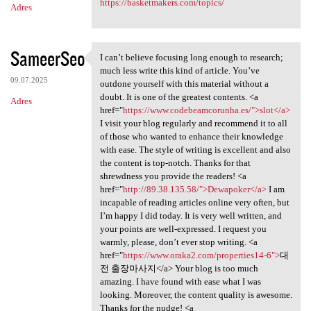
https://basketmakers.com/topics/
Adres
SameerSeo
I can’t believe focusing long enough to research;
I can’t believe focusing long
much less write this kind of article. You’ve
09.07.2025
outdone yourself with this material without a
doubt. It is one of the greatest contents. <a
Adres
href="
https://www.codebeamcorunha.es/">slot</a>
I visit your blog regularly and recommend it to all
of those who wanted to enhance their knowledge
with ease. The style of writing is excellent and also
the content is top-notch. Thanks for that
shrewdness you provide the readers! <a
href="
http://89.38.135.58/">Dewapoker</a>
I am
incapable of reading articles online very often, but
I’m happy I did today. It is very well written, and
your points are well-expressed. I request you
warmly, please, don’t ever stop writing. <a
href="
https://www.oraka2.com/properties14-6">
대
전 출장마사지</a> Your blog is too much
amazing. I have found with ease what I was
looking. Moreover, the content quality is awesome.
Thanks for the nudge! <a