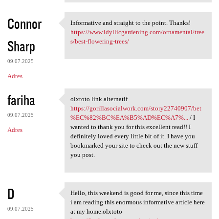
Connor
Informative and straight to the point. Thanks!
Informative and straight to
https://www.idyllicgardening.com/ornamental/tree
Sharp
s/best-flowering-trees/
09.07.2025
Adres
fariha
olxtoto link alternatif
olxtoto link alternatif https
https://gorillasocialwork.com/story22740907/bet
09.07.2025
%EC%82%BC%EA%B5%AD%EC%A7%...
/ I
wanted to thank you for this excellent read!! I
Adres
definitely loved every little bit of it. I have you
bookmarked your site to check out the new stuff
you post.
D
Hello, this weekend is good for me, since this time
Hello, this weekend is good
i am reading this enormous informative article here
09.07.2025
at my home.olxtoto