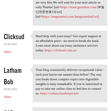
are very fine,We will wait for your next article so
only.Thanks! [url=
https://lease.geunbon.com/]
부동
산전문변호사[/url]
[url=
https://magnumini.com/]magnumslot[/url]
Clicksud
Need help with your essay? Get expert support at
Need help with your essay?
an affordable price—no need to break the bank.
25.06.2025
Learn more about our essay assistance services
today.
https://clicksud.com.co/
Adres
Latham
Your blog consistently delivers exceptional value -
Your blog consistently
each post leaves me smarter than before! The way
Bob
you break down complex topics into digestible
insights is truly remarkable. If you’re interested in
pay to take my online class so feel free to contact
28.06.2025
us.
https://onlineclasshelper.net/
Adres