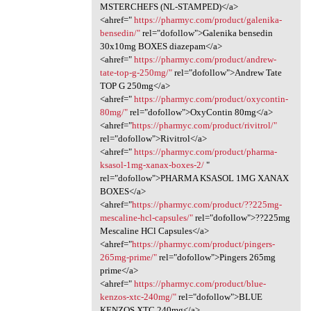
MSTERCHEFS (NL-STAMPED)</a>
<ahref="
https://pharmyc.com/product/galenika-
bensedin/"
rel="dofollow">Galenika bensedin
30x10mg BOXES diazepam</a>
<ahref="
https://pharmyc.com/product/andrew-
tate-top-g-250mg/"
rel="dofollow">Andrew Tate
TOP G 250mg</a>
<ahref="
https://pharmyc.com/product/oxycontin-
80mg/"
rel="dofollow">OxyContin 80mg</a>
<ahref="
https://pharmyc.com/product/rivitrol/"
rel="dofollow">Rivitrol</a>
<ahref="
https://pharmyc.com/product/pharma-
ksasol-1mg-xanax-boxes-2/
"
rel="dofollow">PHARMA KSASOL 1MG XANAX
BOXES</a>
<ahref="
https://pharmyc.com/product/??225mg-
mescaline-hcl-capsules/"
rel="dofollow">??225mg
Mescaline HCl Capsules</a>
<ahref="
https://pharmyc.com/product/pingers-
265mg-prime/"
rel="dofollow">Pingers 265mg
prime</a>
<ahref="
https://pharmyc.com/product/blue-
kenzos-xtc-240mg/"
rel="dofollow">BLUE
KENZOS XTC 240mg</a>