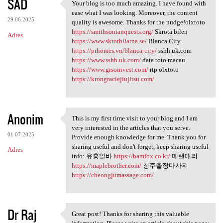
SAD
Your blog is too much amazing. I have found with
Your blog is too much amazing
ease what I was looking. Moreover, the content
29.06.2025
quality is awesome. Thanks for the nudge!olxtoto
https://smithsonianquests.org/
Skrota bilen
Adres
https://www.skrotbilarna.se/
Blanca City
https://prhomes.vn/blanca-city/
sshh.uk.com
https://www.sshh.uk.com/
data toto macau
https://www.grsoinvest.com/
rtp olxtoto
https://krongraciejiujitsu.com/
Anonim
This is my first time visit to your blog and I am
This is my first time visit
very interested in the articles that you serve.
01.07.2025
Provide enough knowledge for me. Thank you for
sharing useful and don't forget, keep sharing useful
Adres
info: 유흥알바
https://bamfox.co.kr/
메랜대리
https://maplebrother.com/
청주출장마사지
https://cheongjumassage.com/
Dr Raj
Great post! Thanks for sharing this valuable
Great post! Thanks for