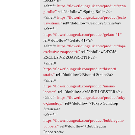
Rocks</a>
<ahref="
https://flowerloungeuk.com/product/sprin
g-rolls/"
rel="dofollow">Spring Rolls</a>
<ahref="
https://flowerloungeuk.com/product/jealo
usy-strain/"
rel="dofollow">Jealousy Strain</a>
<ahref="
https://flowerloungeuk.com/product/gelato-41/"
rel="dofollow">Gelato 41</a>
<ahref="
https://flowerloungeuk.com/product/doja-
exclusive-zoapscotti/"
rel="dofollow">DOJA
EXCLUSIVE ZOAPSCOTTI</a>
<ahref="
https://flowerloungeuk.com/product/biscotti-
strain/"
rel="dofollow">Biscotti Strain</a>
<ahref="
https://flowerloungeuk.com/product/maine-
lobster/"
rel="dofollow">MAINE LOBSTER</a>
<ahref="
https://flowerloungeuk.com/product/toky
o-gumdrop/"
rel="dofollow">Tokyo Gumdrop
Strain</a>
<ahref="
https://flowerloungeuk.com/product/bubblegum-
popperz/"
rel="dofollow">Bubblegum
Popperz</a>