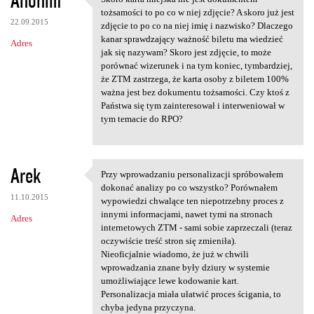
Anonim
Skoro karta miejska nie jest
o
tożsamości to po co w niej zdjęcie? A skoro już jest
22.09.2015
m
zdjęcie to po co na niej imię i nazwisko? Dlaczego
kanar sprawdzający ważność biletu ma wiedzieć
Adres
e
jak się nazywam? Skoro jest zdjęcie, to może
n
porównać wizerunek i na tym koniec, tymbardziej,
że ZTM zastrzega, że karta osoby z biletem 100%
t
ważna jest bez dokumentu tożsamości. Czy ktoś z
a
Państwa się tym zainteresował i interweniował w
tym temacie do RPO?
r
z
e
Arek
Przy wprowadzaniu personalizacji spróbowałem
Przy wprowadzaniu
dokonać analizy po co wszystko? Porównałem
11.10.2015
wypowiedzi chwalące ten niepotrzebny proces z
innymi informacjami, nawet tymi na stronach
Adres
internetowych ZTM - sami sobie zaprzeczali (teraz
oczywiście treść stron się zmieniła).
Nieoficjalnie wiadomo, że już w chwili
wprowadzania znane były dziury w systemie
umożliwiające lewe kodowanie kart.
Personalizacja miała ułatwić proces ścigania, to
chyba jedyna przyczyna.