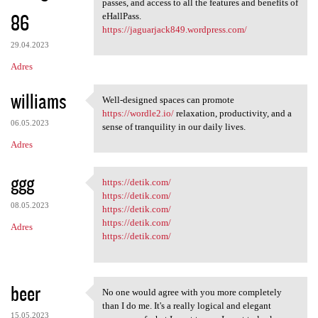
passes, and access to all the features and benefits of
86
eHallPass.
https://jaguarjack849.wordpress.com/
29.04.2023
Adres
williams
Well-designed spaces can promote
Well-designed spaces can
https://wordle2.io/
relaxation, productivity, and a
06.05.2023
sense of tranquility in our daily lives.
Adres
ggg
https://detik.com/
https://detik.com/
https://detik.com/
08.05.2023
https://detik.com/
https://detik.com/
Adres
https://detik.com/
beer
No one would agree with you more completely
No one would agree with you
than I do me. It's a really logical and elegant
15.05.2023