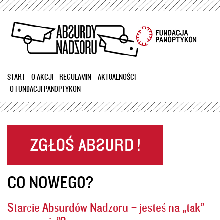
Przejdź
do
treści
START
O AKCJI
REGULAMIN
AKTUALNOŚCI
O FUNDACJI PANOPTYKON
CO NOWEGO?
Starcie Absurdów Nadzoru – jesteś na „tak”