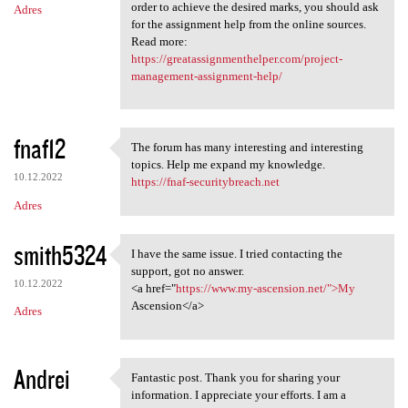
order to achieve the desired marks, you should ask
Adres
for the assignment help from the online sources.
Read more:
https://greatassignmenthelper.com/project-
management-assignment-help/
fnaf12
The forum has many interesting and interesting
The forum has many
topics. Help me expand my knowledge.
10.12.2022
https://fnaf-securitybreach.net
Adres
smith5324
I have the same issue. I tried contacting the
I have the same issue. I
support, got no answer.
10.12.2022
<a href="
https://www.my-ascension.net/">My
Ascension</a>
Adres
Andrei
Fantastic post. Thank you for sharing your
Fantastic post. Thank you for
information. I appreciate your efforts. I am a