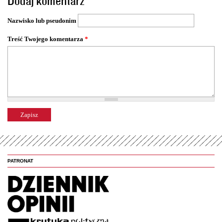
Dodaj komentarz
r
o
Nazwisko lub pseudonim
n
y
Treść Twojego komentarza
*
PATRONAT