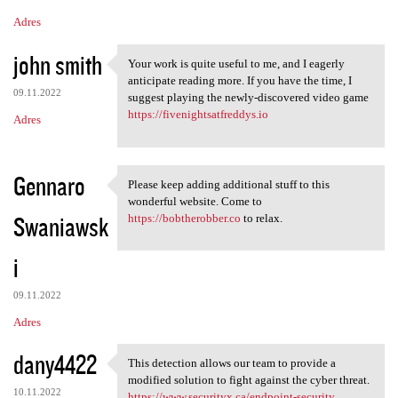
Adres
john smith
Your work is quite useful to me, and I eagerly
Your work is quite useful to
anticipate reading more. If you have the time, I
09.11.2022
suggest playing the newly-discovered video game
https://fivenightsatfreddys.io
Adres
Gennaro
Please keep adding additional stuff to this
Please keep adding additional
wonderful website. Come to
Swaniawsk
https://bobtherobber.co
to relax.
i
09.11.2022
Adres
dany4422
This detection allows our team to provide a
This detection allows our
modified solution to fight against the cyber threat.
10.11.2022
https://www.securityx.ca/endpoint-security