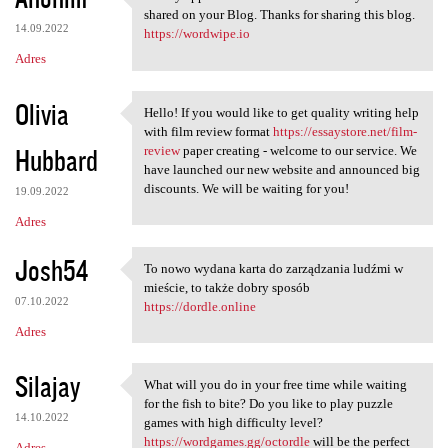
I really appreciate the
shared on your Blog. Thanks for sharing this blog.
14.09.2022
https://wordwipe.io
Adres
Olivia
Hello! If you would like to get quality writing help
Hello! If you would like to
with film review format
https://essaystore.net/film-
Hubbard
review
paper creating - welcome to our service. We
have launched our new website and announced big
discounts. We will be waiting for you!
19.09.2022
Adres
Josh54
To nowo wydana karta do zarządzania ludźmi w
To nowo wydana karta do
mieście, to także dobry sposób
07.10.2022
https://dordle.online
Adres
Silajay
What will you do in your free time while waiting
What will you do in your free
for the fish to bite? Do you like to play puzzle
14.10.2022
games with high difficulty level?
https://wordgames.gg/octordle
will be the perfect
Adres