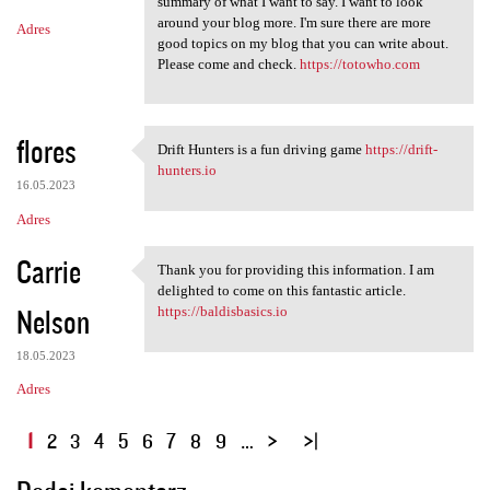
summary of what I want to say. I want to look
around your blog more. I'm sure there are more
Adres
good topics on my blog that you can write about.
Please come and check.
https://totowho.com
flores
Drift Hunters is a fun driving game
https://drift-
Drift Hunters is a fun
hunters.io
16.05.2023
Adres
Carrie
Thank you for providing this information. I am
Thank you for providing this
delighted to come on this fantastic article.
Nelson
https://baldisbasics.io
18.05.2023
Adres
S
1
2
3
4
5
6
7
8
9
…
t