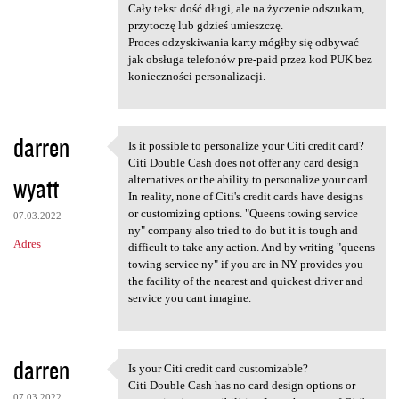
Cały tekst dość długi, ale na życzenie odszukam,
przytoczę lub gdzieś umieszczę.
Proces odzyskiwania karty mógłby się odbywać
jak obsługa telefonów pre-paid przez kod PUK bez
konieczności personalizacji.
darren
Is it possible to personalize your Citi credit card?
Is it possible to personalize
Citi Double Cash does not offer any card design
wyatt
alternatives or the ability to personalize your card.
In reality, none of Citi's credit cards have designs
or customizing options. "Queens towing service
07.03.2022
ny" company also tried to do but it is tough and
Adres
difficult to take any action. And by writing "queens
towing service ny" if you are in NY provides you
the facility of the nearest and quickest driver and
service you cant imagine.
darren
Is your Citi credit card customizable?
Is your Citi credit card
Citi Double Cash has no card design options or
07.03.2022