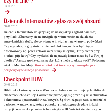
czy na „nie”?
03.10.2015
Dziennik Internautów zgłasza swój absurd
08.09.2015
Dziennik Internautów dołączył się do naszej akcji i zgłosił nam swój
przykład: „Oburzamy się na inwigilację w internecie, na działania
amerykańskich służb, ale co wiemy o inwigilacji na własnym podwórku?
Czy myślałeś, że gdy stoisz sobie pod blokiem, możesz być ciągle
obserwowany np. przez człowieka ze straży miejskiej, który siedzi przy
biurku i pije kawę? Czy myślałeś, ile naprawdę kamer może być w Twojej
okolicy? A może spojrzysz na mapkę, która może to ukazywać?”. Polecamy
artykuł Marcina Maja:
Ktoś nasikał pod kamerą, czyli inwigilacja z
perspektywy własnego podwórka
.
Checkpoint BUW
08.09.2015
Biblioteka Uniwersytecka w Warszawie. Jedna z najważniejszych bibliotek
akademickich w stolicy. Codziennie przewijają się przez nią setki studentów,
doktorantów i pracowników naukowych. Są również pasjonaci, samodzielni
badacze i warszawiacy, którzy poszukują niedostępnych gdzie indziej
pozycji. Wycieczka po mieście bez wizyty w BUW-ie też się nie liczy. W