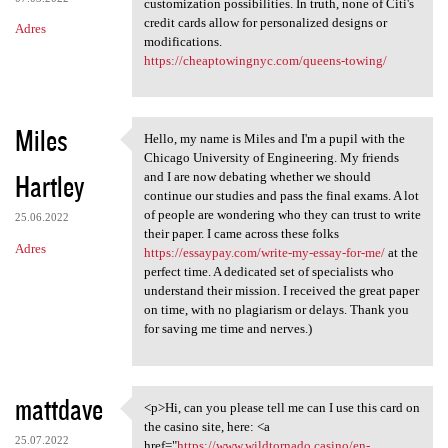
customization possibilities. In truth, none of Citi's
credit cards allow for personalized designs or
Adres
modifications.
https://cheaptowingnyc.com/queens-towing/
Miles
Hello, my name is Miles and I'm a pupil with the
Hello, my name is Miles and I
Chicago University of Engineering. My friends
Hartley
and I are now debating whether we should
continue our studies and pass the final exams. A lot
of people are wondering who they can trust to write
25.06.2022
their paper. I came across these folks
Adres
https://essaypay.com/write-my-essay-for-me/
at the
perfect time. A dedicated set of specialists who
understand their mission. I received the great paper
on time, with no plagiarism or delays. Thank you
for saving me time and nerves.)
mattdave
<p>Hi, can you please tell me can I use this card on
<p>Hi, can you please tell me
the casino site, here: <a
25.07.2022
href="
https://www.wildtornado.casino/en-