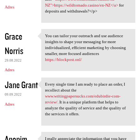
NZ">https://wildtornado.casino/en-NZ</a>
for
Adres
deposits and withdrawals?</p>
Grace
You can tailor your outreach and use audience
You can tailor your outreach
insights to shape your messaging for more
Norris
individualized, efficient marketing by choosing
smaller, more focused audiences
https://blockpost.onl/
29.08.2022
Adres
Jane Grant
Every single time I am ready to place an order, I
Every single time I am ready
recollect about the
09.09.2022
www.writingpapersucks.com/edubirdie-com-
review/
. It is a unique platform that helps to
Adres
analyze the quality of service and the quality of
the services it offers.
Anonim
I really appreciate the information that you have