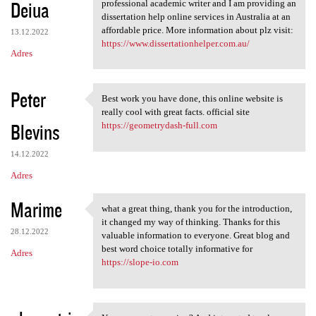
Deiua
professional academic writer and I am providing an
dissertation help online services in Australia at an
affordable price. More information about plz visit:
13.12.2022
https://www.dissertationhelper.com.au/
Adres
Peter
Best work you have done, this online website is
Best work you have done, this
really cool with great facts. official site
Blevins
https://geometrydash-full.com
14.12.2022
Adres
Marime
what a great thing, thank you for the introduction,
what a great thing, thank you
it changed my way of thinking. Thanks for this
28.12.2022
valuable information to everyone. Great blog and
best word choice totally informative for
Adres
https://slope-io.com