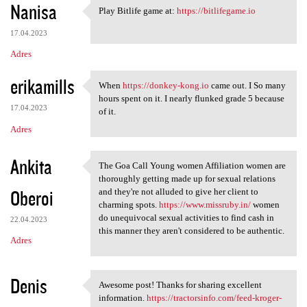
Nanisa
Play Bitlife game at:
https://bitlifegame.io
Play Bitlife game at: https:/
17.04.2023
Adres
erikamills
When
https://donkey-kong.io
came out. I So many
When https://donkey-kong.io
hours spent on it. I nearly flunked grade 5 because
17.04.2023
of it.
Adres
Ankita
The Goa Call Young women Affiliation women are
The Goa Call Young women
thoroughly getting made up for sexual relations
Oberoi
and they're not alluded to give her client to
charming spots.
https://www.missruby.in/
women
do unequivocal sexual activities to find cash in
22.04.2023
this manner they aren't considered to be authentic.
Adres
Denis
Awesome post! Thanks for sharing excellent
Awesome post! Thanks for
information.
https://tractorsinfo.com/feed-kroger-