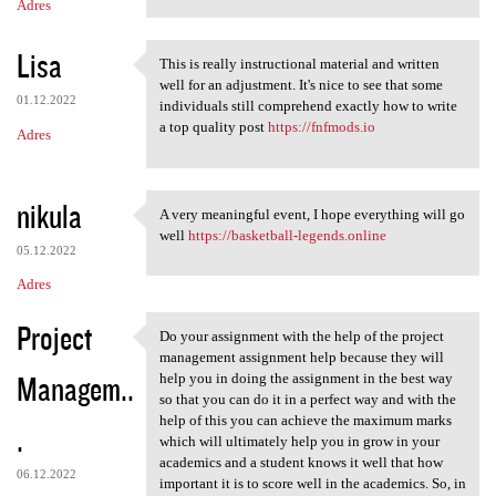
Adres
Lisa
This is really instructional material and written
This is really instructional
well for an adjustment. It's nice to see that some
01.12.2022
individuals still comprehend exactly how to write
a top quality post
https://fnfmods.io
Adres
nikula
A very meaningful event, I hope everything will go
A very meaningful event, I
well
https://basketball-legends.online
05.12.2022
Adres
Project
Do your assignment with the help of the project
Do your assignment with the
management assignment help because they will
Managem..
help you in doing the assignment in the best way
so that you can do it in a perfect way and with the
help of this you can achieve the maximum marks
.
which will ultimately help you in grow in your
academics and a student knows it well that how
06.12.2022
important it is to score well in the academics. So, in