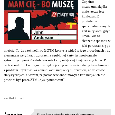
Zupełnie
niezrozumiałą dla
mnie rzeczą jest
konieczność
posiadanie
spersonalizowanych
kart miejskich, gdyż
umożliwia to
śledzenie sposobu w
jaki poruszam się po
mieście. To, że z tej możliwość ZTM korzysta widać w jego procedurach np.:
elementem weryfikacji zgłoszenia zgubionej karty jest porównanie
zgłoszonych punktów doładowania karty miejskiej i najczęstszych tras. Po
co taki nadzór? Do czego niezbędne jest łączenie moich danych osobowych
z profilem użytkownika komunikacji miejskiej? Rozumiem, że do celów
statystycznych. Uważam, że posiadacze anonimowych kart miejskich nie
powinni być przez ZTM „dyskryminowani”.
wścibski urząd
K
Skoro karta miejska nie jest dokumentem