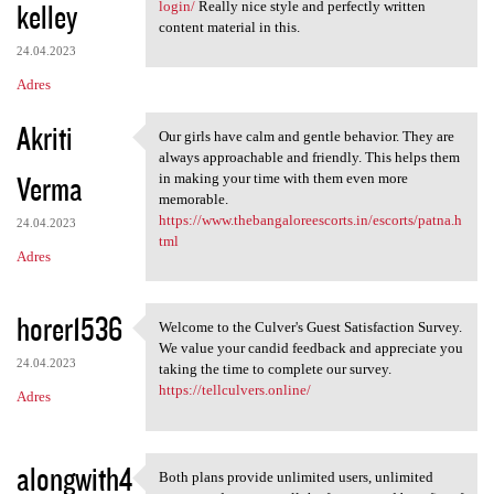
kelley
login/
Really nice style and perfectly written
content material in this.
24.04.2023
Adres
Akriti
Our girls have calm and gentle behavior. They are
Our girls have calm and
always approachable and friendly. This helps them
Verma
in making your time with them even more
memorable.
https://www.thebangaloreescorts.in/escorts/patna.h
24.04.2023
tml
Adres
horer1536
Welcome to the Culver's Guest Satisfaction Survey.
Welcome to the Culver's Guest
We value your candid feedback and appreciate you
24.04.2023
taking the time to complete our survey.
https://tellculvers.online/
Adres
alongwith4
Both plans provide unlimited users, unlimited
Both plans provide unlimited