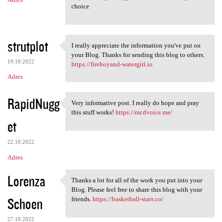
choice
strutplot
I really appreciate the information you've put on
I really appreciate the
your Blog. Thanks for sending this blog to others.
19.10.2022
https://fireboyand-watergirl.io
Adres
RapidNugg
Very informative post. I really do hope and pray
Very informative post. I
this stuff works!
https://mcdvoice.me/
et
22.10.2022
Adres
Lorenza
Thanks a lot for all of the work you put into your
Thanks a lot for all of the
Blog. Please feel free to share this blog with your
Schoen
friends.
https://basketball-stars.co/
27.10.2022