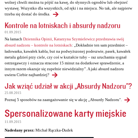
wolnej chwili można tu pójść na kawę, do słynnych ogrodów lub obejrzeć
wystawę. Wszystko dla wszystkich, od ręki i na miejscu. No tak, ale najpierw
trzeba się dostać do środka.
Kontrole na lotniskach i absurdy nadzoru
01.09.2015
Na łamach
Dziennika Opinii, Katarzyna Szymielewicz przedstawia swój
absurd nadzoru – kontrole na lotniskach
: „Dokładnie ten sam przedmiot –
ładowarka, kawałek kabla, but na podwyższonej podeszwie, pasek, kawałek
metalu gdzieś przy ciele, czy coś w kształcie tuby – raz uruchamia sygnał
ostrzegawczy i oznacza stracone 15 minut na dodatkowe sprawdzenie, a
innym razem okazuje się zupełnie niewidzialny”. A jaki absurd nadzoru
uwiera Ciebie najbardziej?
Jak wziąć udział w akcji „Absurdy Nadzoru"?
25.08.2015
Poznaj 5 sposobów na zaangażowanie się w akcję „Absurdy Nadzoru".
Spersonalizowane karty miejskie
11.09.2015
Nadesłany przez:
Michał Rączka-Dudek