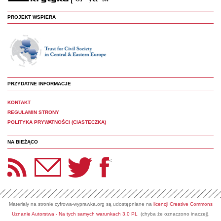
PROJEKT WSPIERA
PRZYDATNE INFORMACJE
KONTAKT
REGULAMIN STRONY
POLITYKA PRYWATNOŚCI (CIASTECZKA)
NA BIEŻĄCO
etter Panoptyka
Twitter
Facebook
<
Materiały na stronie cyfrowa-wyprawka.org są udostępniane na
licencji Creative Commons
Uznanie Autorstwa - Na tych samych warunkach 3.0 PL
(chyba że oznaczono inaczej).