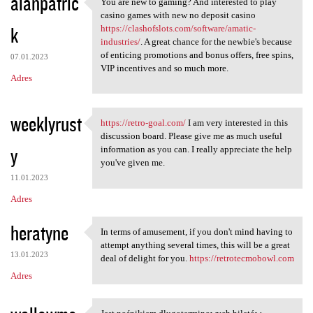
alanpatric
You are new to gaming? And interested to play
You are new to gaming? And
casino games with new no deposit casino
k
https://clashofslots.com/software/amatic-
industries/
. A great chance for the newbie's because
of enticing promotions and bonus offers, free spins,
07.01.2023
VIP incentives and so much more.
Adres
weeklyrust
https://retro-goal.com/
I am very interested in this
https://retro-goal.com/ I am
discussion board. Please give me as much useful
y
information as you can. I really appreciate the help
you've given me.
11.01.2023
Adres
heratyne
In terms of amusement, if you don't mind having to
In terms of amusement, if you
attempt anything several times, this will be a great
13.01.2023
deal of delight for you.
https://retrotecmobowl.com
Adres