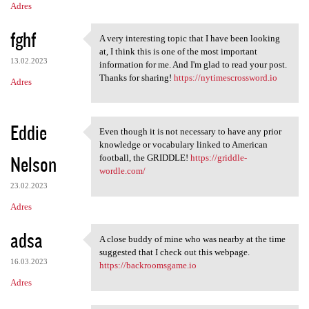
Adres
fghf
A very interesting topic that I have been looking
A very interesting topic that
at, I think this is one of the most important
13.02.2023
information for me. And I'm glad to read your post.
Thanks for sharing!
https://nytimescrossword.io
Adres
Eddie
Even though it is not necessary to have any prior
Even though it is not
knowledge or vocabulary linked to American
Nelson
football, the GRIDDLE!
https://griddle-
wordle.com/
23.02.2023
Adres
adsa
A close buddy of mine who was nearby at the time
A close buddy of mine who was
suggested that I check out this webpage.
16.03.2023
https://backroomsgame.io
Adres