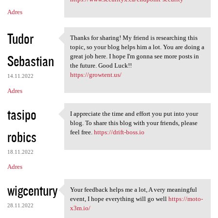
Adres
Tudor
Thanks for sharing! My friend is researching this
Thanks for sharing! My friend
topic, so your blog helps him a lot. You are doing a
Sebastian
great job here. I hope I'm gonna see more posts in
the future. Good Luck!!
https://growtent.us/
14.11.2022
Adres
tasipo
I appreciate the time and effort you put into your
I appreciate the time and
blog. To share this blog with your friends, please
robics
feel free.
https://drift-boss.io
18.11.2022
Adres
wigcentury
Your feedback helps me a lot, A very meaningful
Your feedback helps me a lot,
event, I hope everything will go well
https://moto-
28.11.2022
x3m.io/