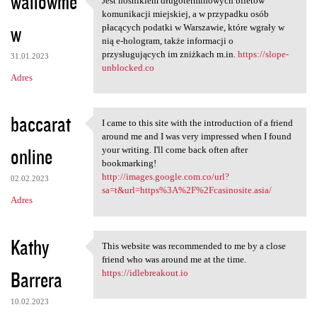
wallowme
Jest nośnikiem długoterminowych biletów
Jest nośnikiem
komunikacji miejskiej, a w przypadku osób
w
płacących podatki w Warszawie, które wgrały w
nią e-hologram, także informacji o
przysługujących im zniżkach m.in.
https://slope-
31.01.2023
unblocked.co
Adres
baccarat
I came to this site with the introduction of a friend
I came to this site with the
around me and I was very impressed when I found
online
your writing. I'll come back often after
bookmarking!
http://images.google.com.co/url?
02.02.2023
sa=t&url=https%3A%2F%2Fcasinosite.asia/
Adres
Kathy
This website was recommended to me by a close
This website was recommended
friend who was around me at the time.
Barrera
https://idlebreakout.io
10.02.2023