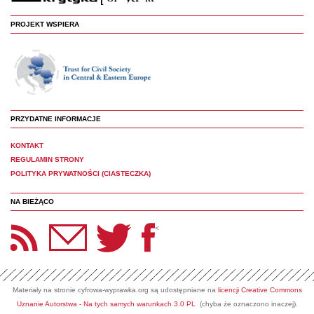
PROJEKT WSPIERA
PRZYDATNE INFORMACJE
KONTAKT
REGULAMIN STRONY
POLITYKA PRYWATNOŚCI (CIASTECZKA)
NA BIEŻĄCO
etter Panoptyka
Twitter
Facebook
<
Materiały na stronie cyfrowa-wyprawka.org są udostępniane na
licencji Creative Commons
Uznanie Autorstwa - Na tych samych warunkach 3.0 PL
(chyba że oznaczono inaczej).