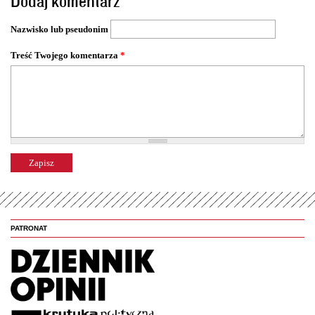
Dodaj komentarz
r
o
Nazwisko lub pseudonim
n
y
Treść Twojego komentarza
*
PATRONAT