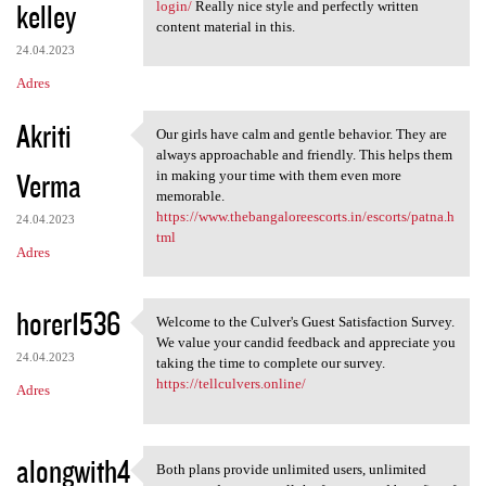
kelley
login/
Really nice style and perfectly written
content material in this.
24.04.2023
Adres
Akriti
Our girls have calm and gentle behavior. They are
Our girls have calm and
always approachable and friendly. This helps them
Verma
in making your time with them even more
memorable.
https://www.thebangaloreescorts.in/escorts/patna.h
24.04.2023
tml
Adres
horer1536
Welcome to the Culver's Guest Satisfaction Survey.
Welcome to the Culver's Guest
We value your candid feedback and appreciate you
24.04.2023
taking the time to complete our survey.
https://tellculvers.online/
Adres
alongwith4
Both plans provide unlimited users, unlimited
Both plans provide unlimited