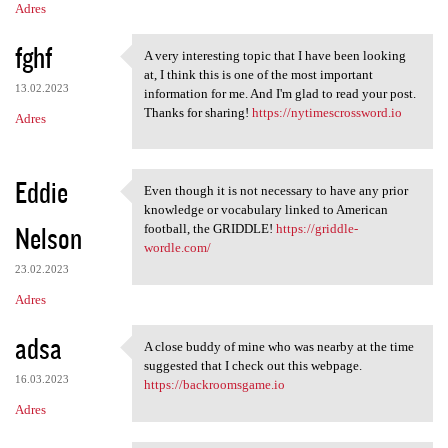
Adres
fghf
A very interesting topic that I have been looking
A very interesting topic that
at, I think this is one of the most important
13.02.2023
information for me. And I'm glad to read your post.
Thanks for sharing!
https://nytimescrossword.io
Adres
Eddie
Even though it is not necessary to have any prior
Even though it is not
knowledge or vocabulary linked to American
Nelson
football, the GRIDDLE!
https://griddle-
wordle.com/
23.02.2023
Adres
adsa
A close buddy of mine who was nearby at the time
A close buddy of mine who was
suggested that I check out this webpage.
16.03.2023
https://backroomsgame.io
Adres