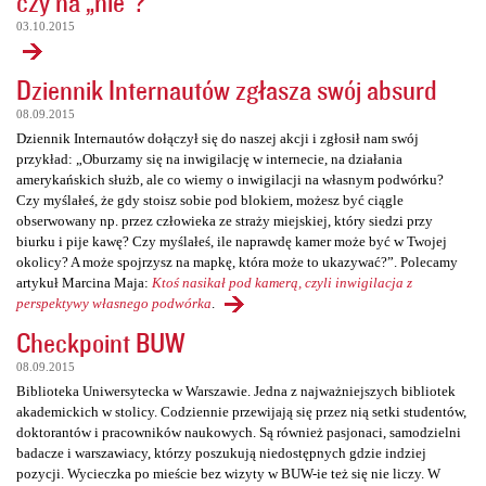
czy na „nie”?
03.10.2015
Dziennik Internautów zgłasza swój absurd
08.09.2015
Dziennik Internautów dołączył się do naszej akcji i zgłosił nam swój
przykład: „Oburzamy się na inwigilację w internecie, na działania
amerykańskich służb, ale co wiemy o inwigilacji na własnym podwórku?
Czy myślałeś, że gdy stoisz sobie pod blokiem, możesz być ciągle
obserwowany np. przez człowieka ze straży miejskiej, który siedzi przy
biurku i pije kawę? Czy myślałeś, ile naprawdę kamer może być w Twojej
okolicy? A może spojrzysz na mapkę, która może to ukazywać?”. Polecamy
artykuł Marcina Maja:
Ktoś nasikał pod kamerą, czyli inwigilacja z
perspektywy własnego podwórka
.
Checkpoint BUW
08.09.2015
Biblioteka Uniwersytecka w Warszawie. Jedna z najważniejszych bibliotek
akademickich w stolicy. Codziennie przewijają się przez nią setki studentów,
doktorantów i pracowników naukowych. Są również pasjonaci, samodzielni
badacze i warszawiacy, którzy poszukują niedostępnych gdzie indziej
pozycji. Wycieczka po mieście bez wizyty w BUW-ie też się nie liczy. W