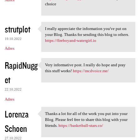
choice
strutplot
I really appreciate the information you've put on
I really appreciate the
your Blog. Thanks for sending this blog to others.
19.10.2022
https://fireboyand-watergirl.io
Adres
RapidNugg
Very informative post. I really do hope and pray
Very informative post. I
this stuff works!
https://mcdvoice.me/
et
22.10.2022
Adres
Lorenza
Thanks a lot for all of the work you put into your
Thanks a lot for all of the
Blog. Please feel free to share this blog with your
Schoen
friends.
https://basketball-stars.co/
27.10.2022