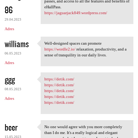
passes, and access to all the features and benefits of
86
eHallPass.
https://jaguarjack849.wordpress.com/
29.04.2023
Adres
williams
Well-designed spaces can promote
Well-designed spaces can
https://wordle2.io/
relaxation, productivity, and a
06.05.2023
sense of tranquility in our daily lives.
Adres
ggg
https://detik.com/
https://detik.com/
https://detik.com/
08.05.2023
https://detik.com/
https://detik.com/
Adres
https://detik.com/
beer
No one would agree with you more completely
No one would agree with you
than I do me. It's a really logical and elegant
15.05.2023