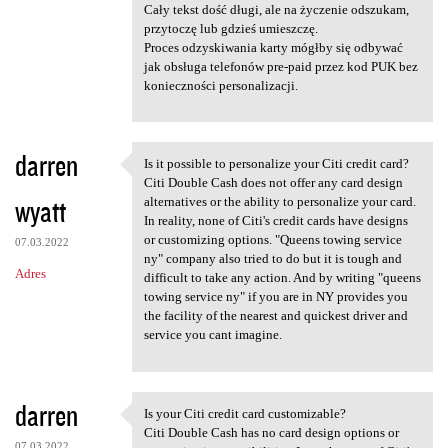
Cały tekst dość długi, ale na życzenie odszukam,
przytoczę lub gdzieś umieszczę.
Proces odzyskiwania karty mógłby się odbywać
jak obsługa telefonów pre-paid przez kod PUK bez
konieczności personalizacji.
darren
Is it possible to personalize your Citi credit card?
Is it possible to personalize
Citi Double Cash does not offer any card design
wyatt
alternatives or the ability to personalize your card.
In reality, none of Citi's credit cards have designs
or customizing options. "Queens towing service
07.03.2022
ny" company also tried to do but it is tough and
Adres
difficult to take any action. And by writing "queens
towing service ny" if you are in NY provides you
the facility of the nearest and quickest driver and
service you cant imagine.
darren
Is your Citi credit card customizable?
Is your Citi credit card
Citi Double Cash has no card design options or
07.03.2022