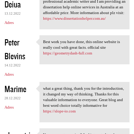
Deiua
professional academic writer and I am providing an
dissertation help online services in Australia at an
affordable price. More information about plz visit:
13.12.2022
https://www.dissertationhelper.com.au/
Adres
Peter
Best work you have done, this online website is
Best work you have done, this
really cool with great facts. official site
Blevins
https://geometrydash-full.com
14.12.2022
Adres
Marime
what a great thing, thank you for the introduction,
what a great thing, thank you
it changed my way of thinking. Thanks for this
28.12.2022
valuable information to everyone. Great blog and
best word choice totally informative for
Adres
https://slope-io.com