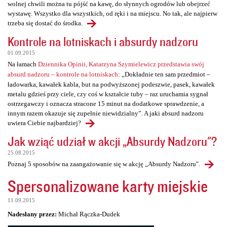
wolnej chwili można tu pójść na kawę, do słynnych ogrodów lub obejrzeć
wystawę. Wszystko dla wszystkich, od ręki i na miejscu. No tak, ale najpierw
trzeba się dostać do środka.
Kontrole na lotniskach i absurdy nadzoru
01.09.2015
Na łamach
Dziennika Opinii, Katarzyna Szymielewicz przedstawia swój
absurd nadzoru – kontrole na lotniskach
: „Dokładnie ten sam przedmiot –
ładowarka, kawałek kabla, but na podwyższonej podeszwie, pasek, kawałek
metalu gdzieś przy ciele, czy coś w kształcie tuby – raz uruchamia sygnał
ostrzegawczy i oznacza stracone 15 minut na dodatkowe sprawdzenie, a
innym razem okazuje się zupełnie niewidzialny”. A jaki absurd nadzoru
uwiera Ciebie najbardziej?
Jak wziąć udział w akcji „Absurdy Nadzoru"?
25.08.2015
Poznaj 5 sposobów na zaangażowanie się w akcję „Absurdy Nadzoru".
Spersonalizowane karty miejskie
11.09.2015
Nadesłany przez:
Michał Rączka-Dudek