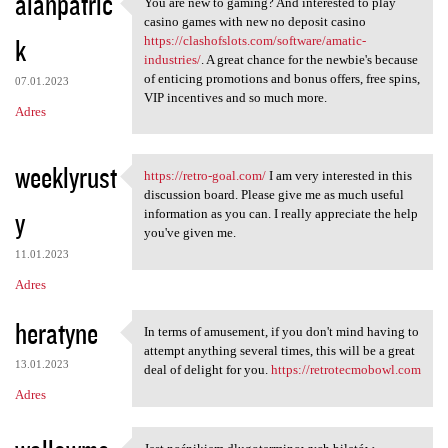
alanpatric
You are new to gaming? And interested to play
You are new to gaming? And
casino games with new no deposit casino
k
https://clashofslots.com/software/amatic-
industries/
. A great chance for the newbie's because
of enticing promotions and bonus offers, free spins,
07.01.2023
VIP incentives and so much more.
Adres
weeklyrust
https://retro-goal.com/
I am very interested in this
https://retro-goal.com/ I am
discussion board. Please give me as much useful
y
information as you can. I really appreciate the help
you've given me.
11.01.2023
Adres
heratyne
In terms of amusement, if you don't mind having to
In terms of amusement, if you
attempt anything several times, this will be a great
13.01.2023
deal of delight for you.
https://retrotecmobowl.com
Adres