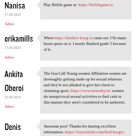
Nanisa
Play Bitlife game at:
https://bitlifegame.io
Play Bitlife game at: https:/
17.04.2023
Adres
erikamills
When
https://donkey-kong.io
came out. I So many
When https://donkey-kong.io
hours spent on it. I nearly flunked grade 5 because
17.04.2023
of it.
Adres
Ankita
The Goa Call Young women Affiliation women are
The Goa Call Young women
thoroughly getting made up for sexual relations
Oberoi
and they're not alluded to give her client to
charming spots.
https://www.missruby.in/
women
do unequivocal sexual activities to find cash in
22.04.2023
this manner they aren't considered to be authentic.
Adres
Denis
Awesome post! Thanks for sharing excellent
Awesome post! Thanks for
information.
https://tractorsinfo.com/feed-kroger-