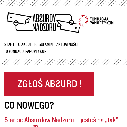
Przejdź
do
treści
START
O AKCJI
REGULAMIN
AKTUALNOŚCI
O FUNDACJI PANOPTYKON
CO NOWEGO?
Starcie Absurdów Nadzoru – jesteś na „tak”