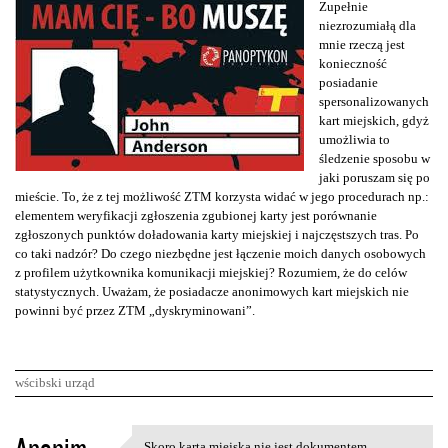
Zupełnie
niezrozumiałą dla
mnie rzeczą jest
konieczność
posiadanie
spersonalizowanych
kart miejskich, gdyż
umożliwia to
śledzenie sposobu w
jaki poruszam się po
mieście. To, że z tej możliwość ZTM korzysta widać w jego procedurach np.:
elementem weryfikacji zgłoszenia zgubionej karty jest porównanie
zgłoszonych punktów doładowania karty miejskiej i najczęstszych tras. Po
co taki nadzór? Do czego niezbędne jest łączenie moich danych osobowych
z profilem użytkownika komunikacji miejskiej? Rozumiem, że do celów
statystycznych. Uważam, że posiadacze anonimowych kart miejskich nie
powinni być przez ZTM „dyskryminowani”.
wścibski urząd
K
Skoro karta miejska nie jest dokumentem