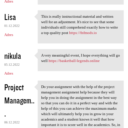
Adres
Lisa
This is really instructional material and written
This is really instructional
well for an adjustment. It's nice to see that some
01.12.2022
individuals still comprehend exactly how to write
a top quality post
https://fnfmods.io
Adres
nikula
A very meaningful event, I hope everything will go
A very meaningful event, I
well
https://basketball-legends.online
05.12.2022
Adres
Project
Do your assignment with the help of the project
Do your assignment with the
management assignment help because they will
Managem..
help you in doing the assignment in the best way
so that you can do it in a perfect way and with the
help of this you can achieve the maximum marks
.
which will ultimately help you in grow in your
academics and a student knows it well that how
06.12.2022
important it is to score well in the academics. So, in