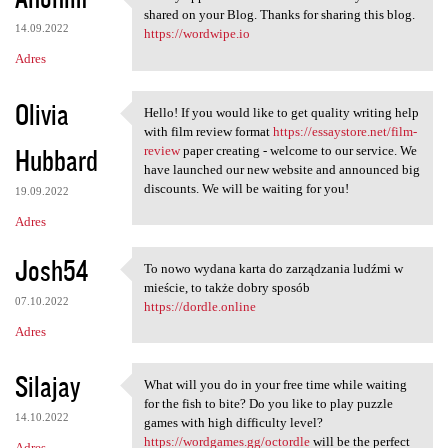
I really appreciate the
shared on your Blog. Thanks for sharing this blog.
14.09.2022
https://wordwipe.io
Adres
Olivia
Hello! If you would like to get quality writing help
Hello! If you would like to
with film review format
https://essaystore.net/film-
Hubbard
review
paper creating - welcome to our service. We
have launched our new website and announced big
discounts. We will be waiting for you!
19.09.2022
Adres
Josh54
To nowo wydana karta do zarządzania ludźmi w
To nowo wydana karta do
mieście, to także dobry sposób
07.10.2022
https://dordle.online
Adres
Silajay
What will you do in your free time while waiting
What will you do in your free
for the fish to bite? Do you like to play puzzle
14.10.2022
games with high difficulty level?
https://wordgames.gg/octordle
will be the perfect
Adres