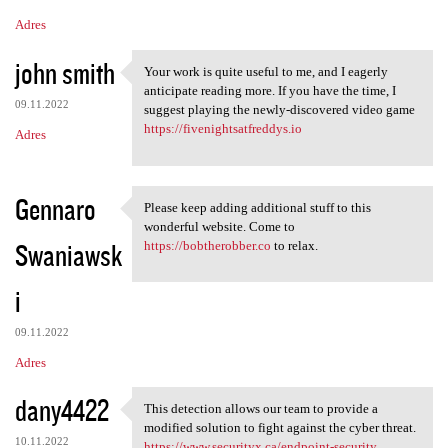
Adres
john smith
Your work is quite useful to me, and I eagerly
Your work is quite useful to
anticipate reading more. If you have the time, I
09.11.2022
suggest playing the newly-discovered video game
https://fivenightsatfreddys.io
Adres
Gennaro
Please keep adding additional stuff to this
Please keep adding additional
wonderful website. Come to
Swaniawsk
https://bobtherobber.co
to relax.
i
09.11.2022
Adres
dany4422
This detection allows our team to provide a
This detection allows our
modified solution to fight against the cyber threat.
10.11.2022
https://www.securityx.ca/endpoint-security