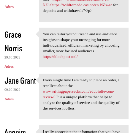
NZ">https://wildtornado.casino/en-NZ</a>
for
Adres
deposits and withdrawals?</p>
Grace
You can tailor your outreach and use audience
You can tailor your outreach
insights to shape your messaging for more
Norris
individualized, efficient marketing by choosing
smaller, more focused audiences
https://blockpost.onl/
29.08.2022
Adres
Jane Grant
Every single time I am ready to place an order, I
Every single time I am ready
recollect about the
09.09.2022
www.writingpapersucks.com/edubirdie-com-
review/
. It is a unique platform that helps to
Adres
analyze the quality of service and the quality of
the services it offers.
Anonim
I really appreciate the information that you have