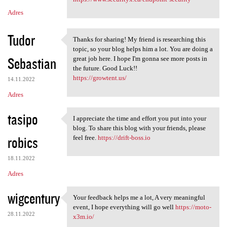
Adres
Tudor
Thanks for sharing! My friend is researching this
Thanks for sharing! My friend
topic, so your blog helps him a lot. You are doing a
Sebastian
great job here. I hope I'm gonna see more posts in
the future. Good Luck!!
https://growtent.us/
14.11.2022
Adres
tasipo
I appreciate the time and effort you put into your
I appreciate the time and
blog. To share this blog with your friends, please
robics
feel free.
https://drift-boss.io
18.11.2022
Adres
wigcentury
Your feedback helps me a lot, A very meaningful
Your feedback helps me a lot,
event, I hope everything will go well
https://moto-
28.11.2022
x3m.io/