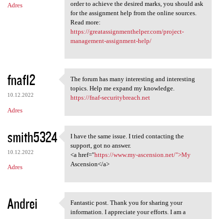
order to achieve the desired marks, you should ask
Adres
for the assignment help from the online sources.
Read more:
https://greatassignmenthelper.com/project-
management-assignment-help/
fnaf12
The forum has many interesting and interesting
The forum has many
topics. Help me expand my knowledge.
10.12.2022
https://fnaf-securitybreach.net
Adres
smith5324
I have the same issue. I tried contacting the
I have the same issue. I
support, got no answer.
10.12.2022
<a href="
https://www.my-ascension.net/">My
Ascension</a>
Adres
Andrei
Fantastic post. Thank you for sharing your
Fantastic post. Thank you for
information. I appreciate your efforts. I am a