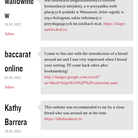
wallowme
Jest nośnikiem długoterminowych biletów
Jest nośnikiem
komunikacji miejskiej, a w przypadku osób
w
płacących podatki w Warszawie, które wgrały w
nią e-hologram, także informacji o
przysługujących im zniżkach m.in.
https://slope-
31.01.2023
unblocked.co
Adres
baccarat
I came to this site with the introduction of a friend
I came to this site with the
around me and I was very impressed when I found
online
your writing. I'll come back often after
bookmarking!
http://images.google.com.co/url?
02.02.2023
sa=t&url=https%3A%2F%2Fcasinosite.asia/
Adres
Kathy
This website was recommended to me by a close
This website was recommended
friend who was around me at the time.
Barrera
https://idlebreakout.io
10.02.2023