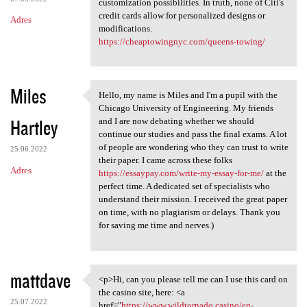
customization possibilities. In truth, none of Citi's
credit cards allow for personalized designs or
Adres
modifications.
https://cheaptowingnyc.com/queens-towing/
Miles
Hello, my name is Miles and I'm a pupil with the
Hello, my name is Miles and I
Chicago University of Engineering. My friends
Hartley
and I are now debating whether we should
continue our studies and pass the final exams. A lot
of people are wondering who they can trust to write
25.06.2022
their paper. I came across these folks
Adres
https://essaypay.com/write-my-essay-for-me/
at the
perfect time. A dedicated set of specialists who
understand their mission. I received the great paper
on time, with no plagiarism or delays. Thank you
for saving me time and nerves.)
mattdave
<p>Hi, can you please tell me can I use this card on
<p>Hi, can you please tell me
the casino site, here: <a
25.07.2022
href="
https://www.wildtornado.casino/en-