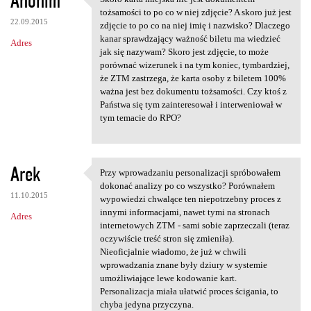
Anonim
Skoro karta miejska nie jest
o
tożsamości to po co w niej zdjęcie? A skoro już jest
22.09.2015
m
zdjęcie to po co na niej imię i nazwisko? Dlaczego
kanar sprawdzający ważność biletu ma wiedzieć
Adres
e
jak się nazywam? Skoro jest zdjęcie, to może
n
porównać wizerunek i na tym koniec, tymbardziej,
że ZTM zastrzega, że karta osoby z biletem 100%
t
ważna jest bez dokumentu tożsamości. Czy ktoś z
a
Państwa się tym zainteresował i interweniował w
tym temacie do RPO?
r
z
e
Arek
Przy wprowadzaniu personalizacji spróbowałem
Przy wprowadzaniu
dokonać analizy po co wszystko? Porównałem
11.10.2015
wypowiedzi chwalące ten niepotrzebny proces z
innymi informacjami, nawet tymi na stronach
Adres
internetowych ZTM - sami sobie zaprzeczali (teraz
oczywiście treść stron się zmieniła).
Nieoficjalnie wiadomo, że już w chwili
wprowadzania znane były dziury w systemie
umożliwiające lewe kodowanie kart.
Personalizacja miała ułatwić proces ścigania, to
chyba jedyna przyczyna.