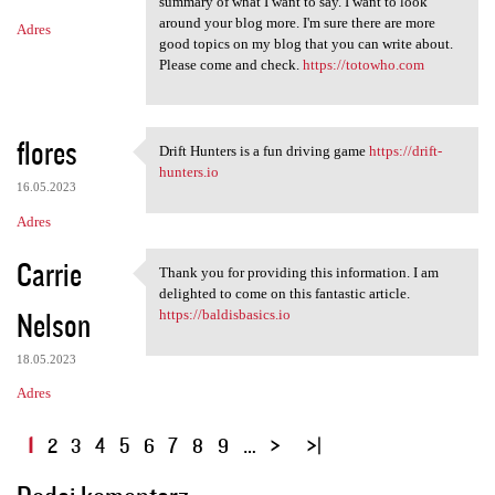
summary of what I want to say. I want to look
around your blog more. I'm sure there are more
Adres
good topics on my blog that you can write about.
Please come and check.
https://totowho.com
flores
Drift Hunters is a fun driving game
https://drift-
Drift Hunters is a fun
hunters.io
16.05.2023
Adres
Carrie
Thank you for providing this information. I am
Thank you for providing this
delighted to come on this fantastic article.
Nelson
https://baldisbasics.io
18.05.2023
Adres
S
1
2
3
4
5
6
7
8
9
…
t