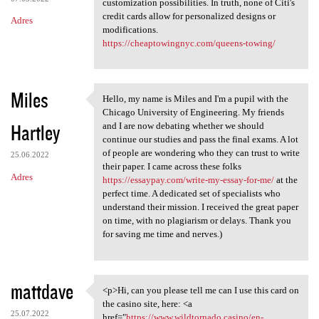
customization possibilities. In truth, none of Citi's
credit cards allow for personalized designs or
Adres
modifications.
https://cheaptowingnyc.com/queens-towing/
Miles
Hello, my name is Miles and I'm a pupil with the
Hello, my name is Miles and I
Chicago University of Engineering. My friends
Hartley
and I are now debating whether we should
continue our studies and pass the final exams. A lot
of people are wondering who they can trust to write
25.06.2022
their paper. I came across these folks
Adres
https://essaypay.com/write-my-essay-for-me/
at the
perfect time. A dedicated set of specialists who
understand their mission. I received the great paper
on time, with no plagiarism or delays. Thank you
for saving me time and nerves.)
mattdave
<p>Hi, can you please tell me can I use this card on
<p>Hi, can you please tell me
the casino site, here: <a
25.07.2022
href="
https://www.wildtornado.casino/en-