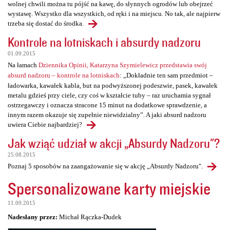
wolnej chwili można tu pójść na kawę, do słynnych ogrodów lub obejrzeć
wystawę. Wszystko dla wszystkich, od ręki i na miejscu. No tak, ale najpierw
trzeba się dostać do środka.
Kontrole na lotniskach i absurdy nadzoru
01.09.2015
Na łamach
Dziennika Opinii, Katarzyna Szymielewicz przedstawia swój
absurd nadzoru – kontrole na lotniskach
: „Dokładnie ten sam przedmiot –
ładowarka, kawałek kabla, but na podwyższonej podeszwie, pasek, kawałek
metalu gdzieś przy ciele, czy coś w kształcie tuby – raz uruchamia sygnał
ostrzegawczy i oznacza stracone 15 minut na dodatkowe sprawdzenie, a
innym razem okazuje się zupełnie niewidzialny”. A jaki absurd nadzoru
uwiera Ciebie najbardziej?
Jak wziąć udział w akcji „Absurdy Nadzoru"?
25.08.2015
Poznaj 5 sposobów na zaangażowanie się w akcję „Absurdy Nadzoru".
Spersonalizowane karty miejskie
11.09.2015
Nadesłany przez:
Michał Rączka-Dudek