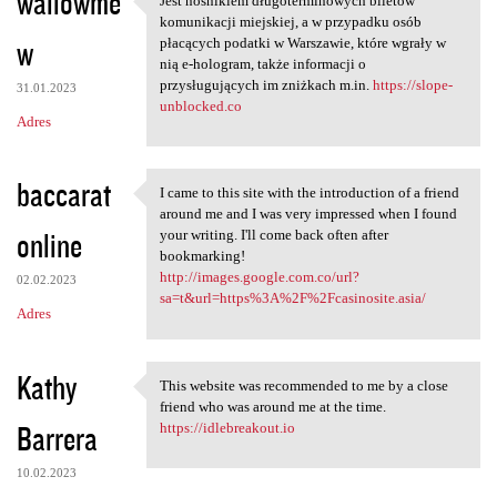
wallowme
Jest nośnikiem długoterminowych biletów
Jest nośnikiem
komunikacji miejskiej, a w przypadku osób
w
płacących podatki w Warszawie, które wgrały w
nią e-hologram, także informacji o
przysługujących im zniżkach m.in.
https://slope-
31.01.2023
unblocked.co
Adres
baccarat
I came to this site with the introduction of a friend
I came to this site with the
around me and I was very impressed when I found
online
your writing. I'll come back often after
bookmarking!
http://images.google.com.co/url?
02.02.2023
sa=t&url=https%3A%2F%2Fcasinosite.asia/
Adres
Kathy
This website was recommended to me by a close
This website was recommended
friend who was around me at the time.
Barrera
https://idlebreakout.io
10.02.2023