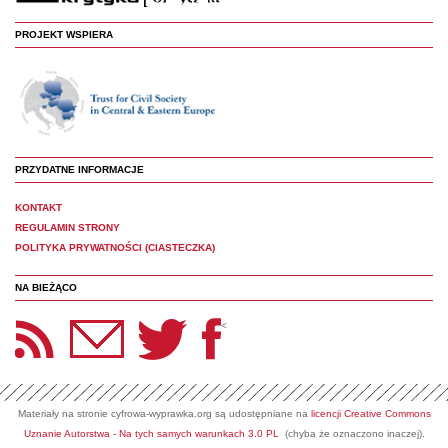
PROJEKT WSPIERA
PRZYDATNE INFORMACJE
KONTAKT
REGULAMIN STRONY
POLITYKA PRYWATNOŚCI (CIASTECZKA)
NA BIEŻĄCO
etter Panoptyka
Twitter
Facebook
<
Materiały na stronie cyfrowa-wyprawka.org są udostępniane na
licencji Creative Commons
Uznanie Autorstwa - Na tych samych warunkach 3.0 PL
(chyba że oznaczono inaczej).