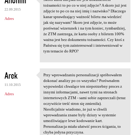
Anonim
Skoro karta miejska nie jest
o
tożsamości to po co w niej zdjęcie? A skoro już jest
22.09.2015
m
zdjęcie to po co na niej imię i nazwisko? Dlaczego
kanar sprawdzający ważność biletu ma wiedzieć
Adres
e
jak się nazywam? Skoro jest zdjęcie, to może
n
porównać wizerunek i na tym koniec, tymbardziej,
że ZTM zastrzega, że karta osoby z biletem 100%
t
ważna jest bez dokumentu tożsamości. Czy ktoś z
a
Państwa się tym zainteresował i interweniował w
tym temacie do RPO?
r
z
e
Arek
Przy wprowadzaniu personalizacji spróbowałem
Przy wprowadzaniu
dokonać analizy po co wszystko? Porównałem
11.10.2015
wypowiedzi chwalące ten niepotrzebny proces z
innymi informacjami, nawet tymi na stronach
Adres
internetowych ZTM - sami sobie zaprzeczali (teraz
oczywiście treść stron się zmieniła).
Nieoficjalnie wiadomo, że już w chwili
wprowadzania znane były dziury w systemie
umożliwiające lewe kodowanie kart.
Personalizacja miała ułatwić proces ścigania, to
chyba jedyna przyczyna.