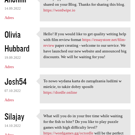
I really appreciate the
shared on your Blog. Thanks for sharing this blog.
14.09.2022
https://wordwipe.io
Adres
Olivia
Hello! If you would like to get quality writing help
Hello! If you would like to
with film review format
https://essaystore.net/film-
Hubbard
review
paper creating - welcome to our service. We
have launched our new website and announced big
discounts. We will be waiting for you!
19.09.2022
Adres
Josh54
To nowo wydana karta do zarządzania ludźmi w
To nowo wydana karta do
mieście, to także dobry sposób
07.10.2022
https://dordle.online
Adres
Silajay
What will you do in your free time while waiting
What will you do in your free
for the fish to bite? Do you like to play puzzle
14.10.2022
games with high difficulty level?
https://wordgames.gg/octordle
will be the perfect
Adres