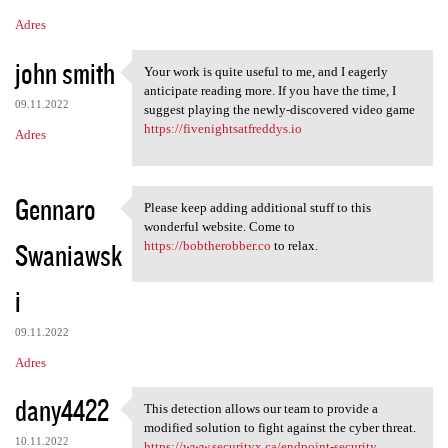
Adres
john smith
Your work is quite useful to me, and I eagerly
Your work is quite useful to
anticipate reading more. If you have the time, I
09.11.2022
suggest playing the newly-discovered video game
https://fivenightsatfreddys.io
Adres
Gennaro
Please keep adding additional stuff to this
Please keep adding additional
wonderful website. Come to
Swaniawsk
https://bobtherobber.co
to relax.
i
09.11.2022
Adres
dany4422
This detection allows our team to provide a
This detection allows our
modified solution to fight against the cyber threat.
10.11.2022
https://www.securityx.ca/endpoint-security