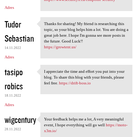
Adres
Tudor
Thanks for sharing! My friend is researching this
Thanks for sharing! My friend
topic, so your blog helps him a lot. You are doing a
Sebastian
great job here. I hope I'm gonna see more posts in
the future. Good Luck!!
https://growtent.us/
14.11.2022
Adres
tasipo
I appreciate the time and effort you put into your
I appreciate the time and
blog. To share this blog with your friends, please
robics
feel free.
https://drift-boss.io
18.11.2022
Adres
wigcentury
Your feedback helps me a lot, A very meaningful
Your feedback helps me a lot,
event, I hope everything will go well
https://moto-
28.11.2022
x3m.io/