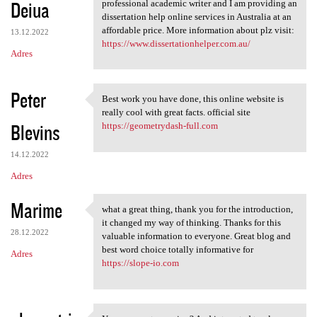
Deiua
professional academic writer and I am providing an
dissertation help online services in Australia at an
affordable price. More information about plz visit:
13.12.2022
https://www.dissertationhelper.com.au/
Adres
Peter
Best work you have done, this online website is
Best work you have done, this
really cool with great facts. official site
Blevins
https://geometrydash-full.com
14.12.2022
Adres
Marime
what a great thing, thank you for the introduction,
what a great thing, thank you
it changed my way of thinking. Thanks for this
28.12.2022
valuable information to everyone. Great blog and
best word choice totally informative for
Adres
https://slope-io.com