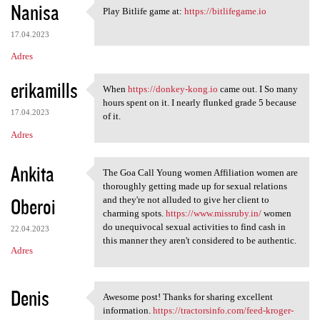
Nanisa
Play Bitlife game at:
https://bitlifegame.io
Play Bitlife game at: https:/
17.04.2023
Adres
erikamills
When
https://donkey-kong.io
came out. I So many
When https://donkey-kong.io
hours spent on it. I nearly flunked grade 5 because
17.04.2023
of it.
Adres
Ankita
The Goa Call Young women Affiliation women are
The Goa Call Young women
thoroughly getting made up for sexual relations
Oberoi
and they're not alluded to give her client to
charming spots.
https://www.missruby.in/
women
do unequivocal sexual activities to find cash in
22.04.2023
this manner they aren't considered to be authentic.
Adres
Denis
Awesome post! Thanks for sharing excellent
Awesome post! Thanks for
information.
https://tractorsinfo.com/feed-kroger-