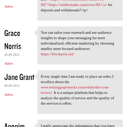
NZ">https://wildtornado.casino/en-NZ</a>
for
Adres
deposits and withdrawals?</p>
Grace
You can tailor your outreach and use audience
You can tailor your outreach
insights to shape your messaging for more
Norris
individualized, efficient marketing by choosing
smaller, more focused audiences
https://blockpost.onl/
29.08.2022
Adres
Jane Grant
Every single time I am ready to place an order, I
Every single time I am ready
recollect about the
09.09.2022
www.writingpapersucks.com/edubirdie-com-
review/
. It is a unique platform that helps to
Adres
analyze the quality of service and the quality of
the services it offers.
Anonim
I really appreciate the information that you have