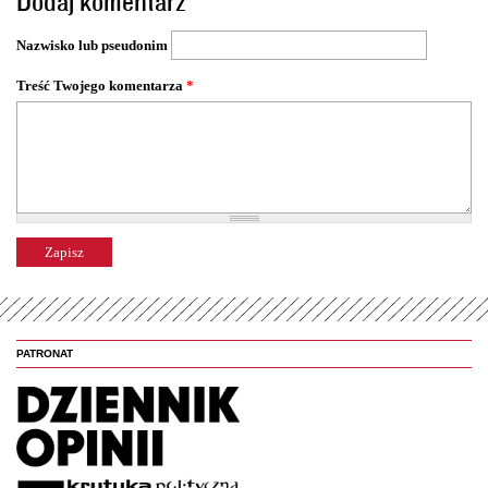
Dodaj komentarz
r
o
Nazwisko lub pseudonim
n
y
Treść Twojego komentarza
*
PATRONAT