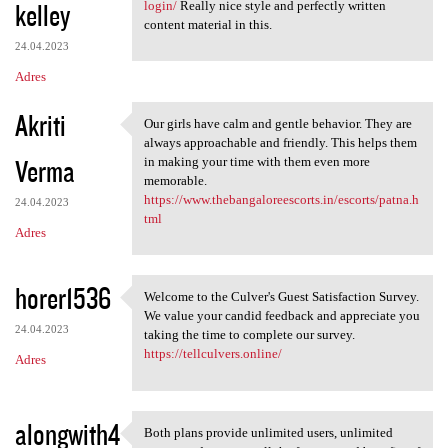
kelley
login/
Really nice style and perfectly written
content material in this.
24.04.2023
Adres
Akriti
Our girls have calm and gentle behavior. They are
Our girls have calm and
always approachable and friendly. This helps them
Verma
in making your time with them even more
memorable.
https://www.thebangaloreescorts.in/escorts/patna.h
24.04.2023
tml
Adres
horer1536
Welcome to the Culver's Guest Satisfaction Survey.
Welcome to the Culver's Guest
We value your candid feedback and appreciate you
24.04.2023
taking the time to complete our survey.
https://tellculvers.online/
Adres
alongwith4
Both plans provide unlimited users, unlimited
Both plans provide unlimited