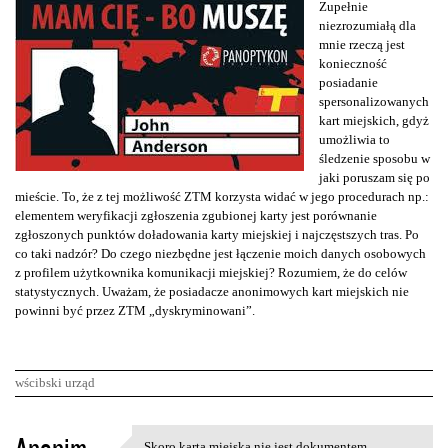
Zupełnie
niezrozumiałą dla
mnie rzeczą jest
konieczność
posiadanie
spersonalizowanych
kart miejskich, gdyż
umożliwia to
śledzenie sposobu w
jaki poruszam się po
mieście. To, że z tej możliwość ZTM korzysta widać w jego procedurach np.:
elementem weryfikacji zgłoszenia zgubionej karty jest porównanie
zgłoszonych punktów doładowania karty miejskiej i najczęstszych tras. Po
co taki nadzór? Do czego niezbędne jest łączenie moich danych osobowych
z profilem użytkownika komunikacji miejskiej? Rozumiem, że do celów
statystycznych. Uważam, że posiadacze anonimowych kart miejskich nie
powinni być przez ZTM „dyskryminowani”.
wścibski urząd
K
Skoro karta miejska nie jest dokumentem