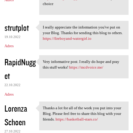
choice
strutplot
I really appreciate the information you've put on
I really appreciate the
your Blog. Thanks for sending this blog to others.
19.10.2022
https://fireboyand-watergirl.io
Adres
RapidNugg
Very informative post. I really do hope and pray
Very informative post. I
this stuff works!
https://mcdvoice.me/
et
22.10.2022
Adres
Lorenza
Thanks a lot for all of the work you put into your
Thanks a lot for all of the
Blog. Please feel free to share this blog with your
Schoen
friends.
https://basketball-stars.co/
27.10.2022