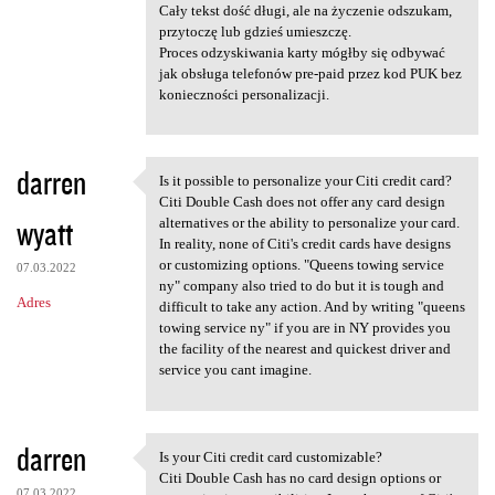
Cały tekst dość długi, ale na życzenie odszukam,
przytoczę lub gdzieś umieszczę.
Proces odzyskiwania karty mógłby się odbywać
jak obsługa telefonów pre-paid przez kod PUK bez
konieczności personalizacji.
darren
Is it possible to personalize your Citi credit card?
Is it possible to personalize
Citi Double Cash does not offer any card design
wyatt
alternatives or the ability to personalize your card.
In reality, none of Citi's credit cards have designs
or customizing options. "Queens towing service
07.03.2022
ny" company also tried to do but it is tough and
Adres
difficult to take any action. And by writing "queens
towing service ny" if you are in NY provides you
the facility of the nearest and quickest driver and
service you cant imagine.
darren
Is your Citi credit card customizable?
Is your Citi credit card
Citi Double Cash has no card design options or
07.03.2022