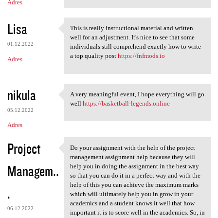
Adres
Lisa
This is really instructional material and written
This is really instructional
well for an adjustment. It's nice to see that some
01.12.2022
individuals still comprehend exactly how to write
a top quality post
https://fnfmods.io
Adres
nikula
A very meaningful event, I hope everything will go
A very meaningful event, I
well
https://basketball-legends.online
05.12.2022
Adres
Project
Do your assignment with the help of the project
Do your assignment with the
management assignment help because they will
Managem..
help you in doing the assignment in the best way
so that you can do it in a perfect way and with the
help of this you can achieve the maximum marks
.
which will ultimately help you in grow in your
academics and a student knows it well that how
06.12.2022
important it is to score well in the academics. So, in