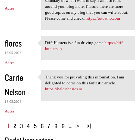
summary of what I want to say. I want to look
around your blog more. I'm sure there are more
Adres
good topics on my blog that you can write about.
Please come and check.
https://totowho.com
flores
Drift Hunters is a fun driving game
https://drift-
Drift Hunters is a fun
hunters.io
16.05.2023
Adres
Carrie
Thank you for providing this information. I am
Thank you for providing this
delighted to come on this fantastic article.
Nelson
https://baldisbasics.io
18.05.2023
Adres
S
1
2
3
4
5
6
7
8
9
…
t