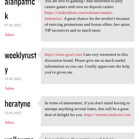
alanpatric
You are new to gaming? And interested to play
You are new to gaming? And
casino games with new no deposit casino
k
https://clashofslots.com/software/amatic-
industries/
. A great chance for the newbie's because
of enticing promotions and bonus offers, free spins,
07.01.2023
VIP incentives and so much more.
Adres
weeklyrust
https://retro-goal.com/
I am very interested in this
https://retro-goal.com/ I am
discussion board. Please give me as much useful
y
information as you can. I really appreciate the help
you've given me.
11.01.2023
Adres
heratyne
In terms of amusement, if you don't mind having to
In terms of amusement, if you
attempt anything several times, this will be a great
13.01.2023
deal of delight for you.
https://retrotecmobowl.com
Adres