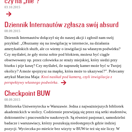
czy na „nie”?
03.10.2015
Dziennik Internautów zgłasza swój absurd
08.09.2015
Dziennik Internautów dołączył się do naszej akcji i zgłosił nam swój
przykład: „Oburzamy się na inwigilację w internecie, na działania
amerykańskich służb, ale co wiemy o inwigilacji na własnym podwórku?
Czy myślałeś, że gdy stoisz sobie pod blokiem, możesz być ciągle
obserwowany np. przez człowieka ze straży miejskiej, który siedzi przy
biurku i pije kawę? Czy myślałeś, ile naprawdę kamer może być w Twojej
okolicy? A może spojrzysz na mapkę, która może to ukazywać?”. Polecamy
artykuł Marcina Maja:
Ktoś nasikał pod kamerą, czyli inwigilacja z
perspektywy własnego podwórka
.
Checkpoint BUW
08.09.2015
Biblioteka Uniwersytecka w Warszawie. Jedna z najważniejszych bibliotek
akademickich w stolicy. Codziennie przewijają się przez nią setki studentów,
doktorantów i pracowników naukowych. Są również pasjonaci, samodzielni
badacze i warszawiacy, którzy poszukują niedostępnych gdzie indziej
pozycji. Wycieczka po mieście bez wizyty w BUW-ie też się nie liczy. W