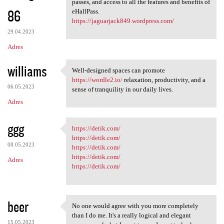
passes, and access to all the features and benefits of
86
eHallPass.
https://jaguarjack849.wordpress.com/
29.04.2023
Adres
williams
Well-designed spaces can promote
Well-designed spaces can
https://wordle2.io/
relaxation, productivity, and a
06.05.2023
sense of tranquility in our daily lives.
Adres
ggg
https://detik.com/
https://detik.com/
https://detik.com/
08.05.2023
https://detik.com/
https://detik.com/
Adres
https://detik.com/
beer
No one would agree with you more completely
No one would agree with you
than I do me. It's a really logical and elegant
15.05.2023