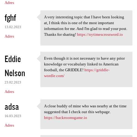
Adres
fghf
A very interesting topic that I have been looking
A very interesting topic that
at, I think this is one of the most important
13.02.2023
information for me. And I'm glad to read your post.
Thanks for sharing!
https://nytimescrossword.io
Adres
Eddie
Even though it is not necessary to have any prior
Even though it is not
knowledge or vocabulary linked to American
Nelson
football, the GRIDDLE!
https://griddle-
wordle.com/
23.02.2023
Adres
adsa
A close buddy of mine who was nearby at the time
A close buddy of mine who was
suggested that I check out this webpage.
16.03.2023
https://backroomsgame.io
Adres