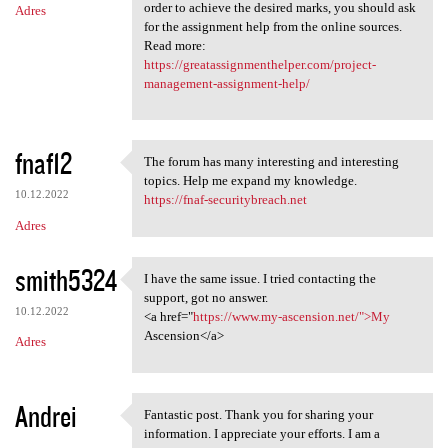
order to achieve the desired marks, you should ask
Adres
for the assignment help from the online sources.
Read more:
https://greatassignmenthelper.com/project-
management-assignment-help/
fnaf12
The forum has many interesting and interesting
The forum has many
topics. Help me expand my knowledge.
10.12.2022
https://fnaf-securitybreach.net
Adres
smith5324
I have the same issue. I tried contacting the
I have the same issue. I
support, got no answer.
10.12.2022
<a href="
https://www.my-ascension.net/">My
Ascension</a>
Adres
Andrei
Fantastic post. Thank you for sharing your
Fantastic post. Thank you for
information. I appreciate your efforts. I am a