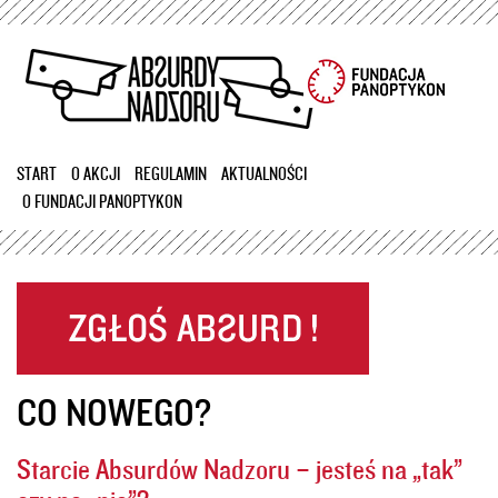
Przejdź
do
treści
START
O AKCJI
REGULAMIN
AKTUALNOŚCI
O FUNDACJI PANOPTYKON
CO NOWEGO?
Starcie Absurdów Nadzoru – jesteś na „tak”