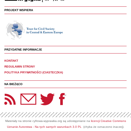
PROJEKT WSPIERA
PRZYDATNE INFORMACJE
KONTAKT
REGULAMIN STRONY
POLITYKA PRYWATNOŚCI (CIASTECZKA)
NA BIEŻĄCO
etter Panoptyka
Twitter
Facebook
<
Materiały na stronie cyfrowa-wyprawka.org są udostępniane na
licencji Creative Commons
Uznanie Autorstwa - Na tych samych warunkach 3.0 PL
(chyba że oznaczono inaczej).