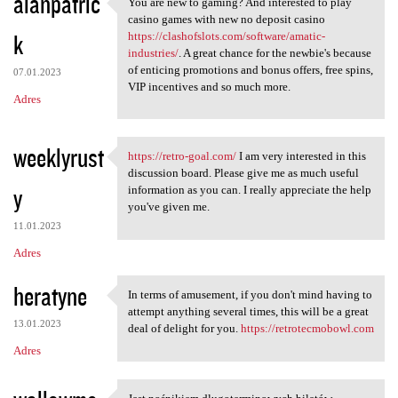
alanpatric
You are new to gaming? And interested to play
You are new to gaming? And
casino games with new no deposit casino
k
https://clashofslots.com/software/amatic-
industries/
. A great chance for the newbie's because
of enticing promotions and bonus offers, free spins,
07.01.2023
VIP incentives and so much more.
Adres
weeklyrust
https://retro-goal.com/
I am very interested in this
https://retro-goal.com/ I am
discussion board. Please give me as much useful
y
information as you can. I really appreciate the help
you've given me.
11.01.2023
Adres
heratyne
In terms of amusement, if you don't mind having to
In terms of amusement, if you
attempt anything several times, this will be a great
13.01.2023
deal of delight for you.
https://retrotecmobowl.com
Adres