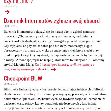
czy na „nie”?
03.10.2015
Dziennik Internautów zgłasza swój absurd
08.09.2015
Dziennik Internautów dołączył się do naszej akcji i zgłosił nam swój
przykład: „Oburzamy się na inwigilację w internecie, na działania
amerykańskich służb, ale co wiemy o inwigilacji na własnym podwórku?
Czy myślałeś, że gdy stoisz sobie pod blokiem, możesz być ciągle
obserwowany np. przez człowieka ze straży miejskiej, który siedzi przy
biurku i pije kawę? Czy myślałeś, ile naprawdę kamer może być w Twojej
okolicy? A może spojrzysz na mapkę, która może to ukazywać?”. Polecamy
artykuł Marcina Maja:
Ktoś nasikał pod kamerą, czyli inwigilacja z
perspektywy własnego podwórka
.
Checkpoint BUW
08.09.2015
Biblioteka Uniwersytecka w Warszawie. Jedna z najważniejszych bibliotek
akademickich w stolicy. Codziennie przewijają się przez nią setki studentów,
doktorantów i pracowników naukowych. Są również pasjonaci, samodzielni
badacze i warszawiacy, którzy poszukują niedostępnych gdzie indziej
pozycji. Wycieczka po mieście bez wizyty w BUW-ie też się nie liczy. W