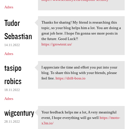
Adres
Tudor
Thanks for sharing! My friend is researching this
Thanks for sharing! My friend
topic, so your blog helps him a lot. You are doing a
Sebastian
great job here. I hope I'm gonna see more posts in
the future. Good Luck!!
https://growtent.us/
14.11.2022
Adres
tasipo
I appreciate the time and effort you put into your
I appreciate the time and
blog. To share this blog with your friends, please
robics
feel free.
https://drift-boss.io
18.11.2022
Adres
wigcentury
Your feedback helps me a lot, A very meaningful
Your feedback helps me a lot,
event, I hope everything will go well
https://moto-
28.11.2022
x3m.io/