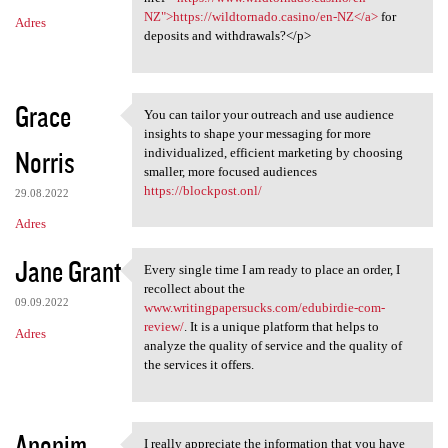
NZ">https://wildtornado.casino/en-NZ</a>
for
Adres
deposits and withdrawals?</p>
Grace
You can tailor your outreach and use audience
You can tailor your outreach
insights to shape your messaging for more
Norris
individualized, efficient marketing by choosing
smaller, more focused audiences
https://blockpost.onl/
29.08.2022
Adres
Jane Grant
Every single time I am ready to place an order, I
Every single time I am ready
recollect about the
09.09.2022
www.writingpapersucks.com/edubirdie-com-
review/
. It is a unique platform that helps to
Adres
analyze the quality of service and the quality of
the services it offers.
Anonim
I really appreciate the information that you have