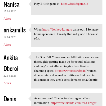
Nanisa
Play Bitlife game at:
https://bitlifegame.io
Play Bitlife game at: https:/
17.04.2023
Adres
erikamills
When
https://donkey-kong.io
came out. I So many
When https://donkey-kong.io
hours spent on it. I nearly flunked grade 5 because
17.04.2023
of it.
Adres
Ankita
The Goa Call Young women Affiliation women are
The Goa Call Young women
thoroughly getting made up for sexual relations
Oberoi
and they're not alluded to give her client to
charming spots.
https://www.missruby.in/
women
do unequivocal sexual activities to find cash in
22.04.2023
this manner they aren't considered to be authentic.
Adres
Denis
Awesome post! Thanks for sharing excellent
Awesome post! Thanks for
information.
https://tractorsinfo.com/feed-kroger-