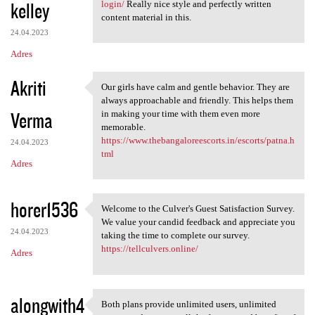
kelley
login/
Really nice style and perfectly written
content material in this.
24.04.2023
Adres
Akriti
Our girls have calm and gentle behavior. They are
Our girls have calm and
always approachable and friendly. This helps them
Verma
in making your time with them even more
memorable.
https://www.thebangaloreescorts.in/escorts/patna.h
24.04.2023
tml
Adres
horer1536
Welcome to the Culver's Guest Satisfaction Survey.
Welcome to the Culver's Guest
We value your candid feedback and appreciate you
24.04.2023
taking the time to complete our survey.
https://tellculvers.online/
Adres
alongwith4
Both plans provide unlimited users, unlimited
Both plans provide unlimited