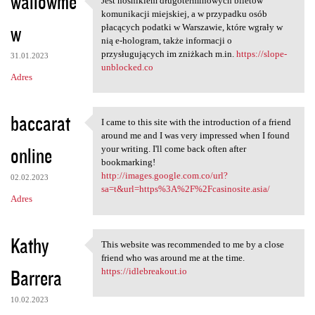
wallowme
Jest nośnikiem długoterminowych biletów
Jest nośnikiem
komunikacji miejskiej, a w przypadku osób
w
płacących podatki w Warszawie, które wgrały w
nią e-hologram, także informacji o
przysługujących im zniżkach m.in.
https://slope-
31.01.2023
unblocked.co
Adres
baccarat
I came to this site with the introduction of a friend
I came to this site with the
around me and I was very impressed when I found
online
your writing. I'll come back often after
bookmarking!
http://images.google.com.co/url?
02.02.2023
sa=t&url=https%3A%2F%2Fcasinosite.asia/
Adres
Kathy
This website was recommended to me by a close
This website was recommended
friend who was around me at the time.
Barrera
https://idlebreakout.io
10.02.2023