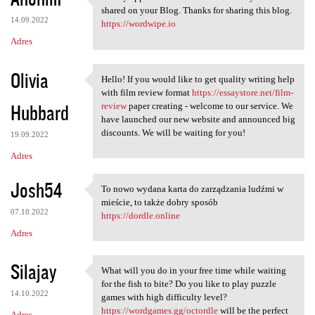
I really appreciate the
shared on your Blog. Thanks for sharing this blog.
14.09.2022
https://wordwipe.io
Adres
Olivia
Hello! If you would like to get quality writing help
Hello! If you would like to
with film review format
https://essaystore.net/film-
Hubbard
review
paper creating - welcome to our service. We
have launched our new website and announced big
discounts. We will be waiting for you!
19.09.2022
Adres
Josh54
To nowo wydana karta do zarządzania ludźmi w
To nowo wydana karta do
mieście, to także dobry sposób
07.10.2022
https://dordle.online
Adres
Silajay
What will you do in your free time while waiting
What will you do in your free
for the fish to bite? Do you like to play puzzle
14.10.2022
games with high difficulty level?
https://wordgames.gg/octordle
will be the perfect
Adres