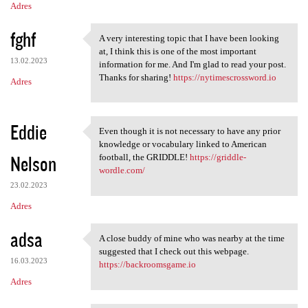
Adres
fghf
A very interesting topic that I have been looking
A very interesting topic that
at, I think this is one of the most important
13.02.2023
information for me. And I'm glad to read your post.
Thanks for sharing!
https://nytimescrossword.io
Adres
Eddie
Even though it is not necessary to have any prior
Even though it is not
knowledge or vocabulary linked to American
Nelson
football, the GRIDDLE!
https://griddle-
wordle.com/
23.02.2023
Adres
adsa
A close buddy of mine who was nearby at the time
A close buddy of mine who was
suggested that I check out this webpage.
16.03.2023
https://backroomsgame.io
Adres