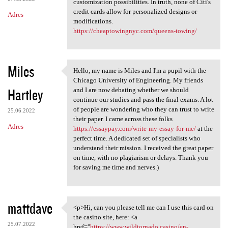
customization possibilities. In truth, none of Citi's
credit cards allow for personalized designs or
Adres
modifications.
https://cheaptowingnyc.com/queens-towing/
Miles
Hello, my name is Miles and I'm a pupil with the
Hello, my name is Miles and I
Chicago University of Engineering. My friends
Hartley
and I are now debating whether we should
continue our studies and pass the final exams. A lot
of people are wondering who they can trust to write
25.06.2022
their paper. I came across these folks
Adres
https://essaypay.com/write-my-essay-for-me/
at the
perfect time. A dedicated set of specialists who
understand their mission. I received the great paper
on time, with no plagiarism or delays. Thank you
for saving me time and nerves.)
mattdave
<p>Hi, can you please tell me can I use this card on
<p>Hi, can you please tell me
the casino site, here: <a
25.07.2022
href="
https://www.wildtornado.casino/en-