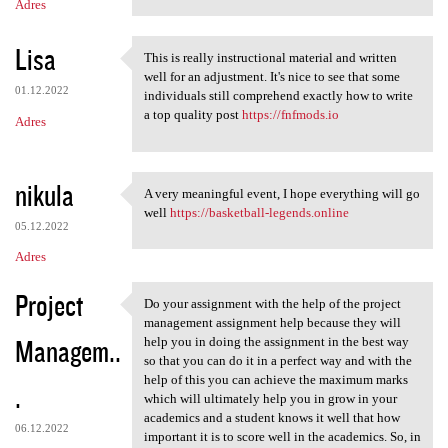
Adres
Lisa
This is really instructional material and written
This is really instructional
well for an adjustment. It's nice to see that some
01.12.2022
individuals still comprehend exactly how to write
a top quality post
https://fnfmods.io
Adres
nikula
A very meaningful event, I hope everything will go
A very meaningful event, I
well
https://basketball-legends.online
05.12.2022
Adres
Project
Do your assignment with the help of the project
Do your assignment with the
management assignment help because they will
Managem..
help you in doing the assignment in the best way
so that you can do it in a perfect way and with the
help of this you can achieve the maximum marks
.
which will ultimately help you in grow in your
academics and a student knows it well that how
06.12.2022
important it is to score well in the academics. So, in