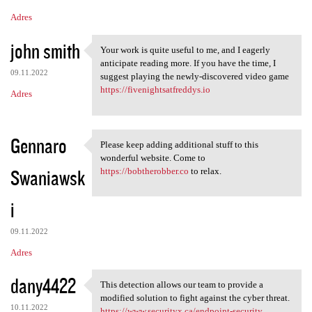
Adres
john smith
Your work is quite useful to me, and I eagerly
Your work is quite useful to
anticipate reading more. If you have the time, I
09.11.2022
suggest playing the newly-discovered video game
https://fivenightsatfreddys.io
Adres
Gennaro
Please keep adding additional stuff to this
Please keep adding additional
wonderful website. Come to
Swaniawsk
https://bobtherobber.co
to relax.
i
09.11.2022
Adres
dany4422
This detection allows our team to provide a
This detection allows our
modified solution to fight against the cyber threat.
10.11.2022
https://www.securityx.ca/endpoint-security