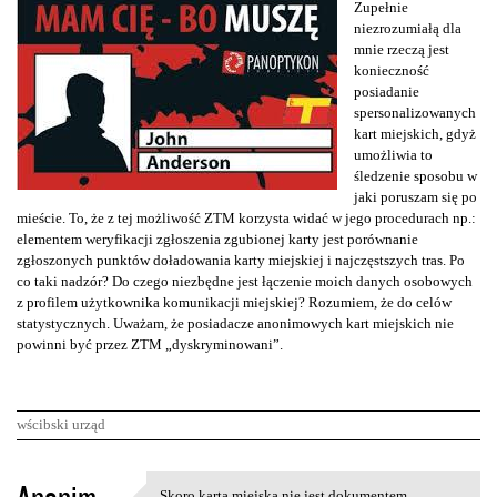
Zupełnie
niezrozumiałą dla
mnie rzeczą jest
konieczność
posiadanie
spersonalizowanych
kart miejskich, gdyż
umożliwia to
śledzenie sposobu w
jaki poruszam się po
mieście. To, że z tej możliwość ZTM korzysta widać w jego procedurach np.:
elementem weryfikacji zgłoszenia zgubionej karty jest porównanie
zgłoszonych punktów doładowania karty miejskiej i najczęstszych tras. Po
co taki nadzór? Do czego niezbędne jest łączenie moich danych osobowych
z profilem użytkownika komunikacji miejskiej? Rozumiem, że do celów
statystycznych. Uważam, że posiadacze anonimowych kart miejskich nie
powinni być przez ZTM „dyskryminowani”.
wścibski urząd
K
Skoro karta miejska nie jest dokumentem