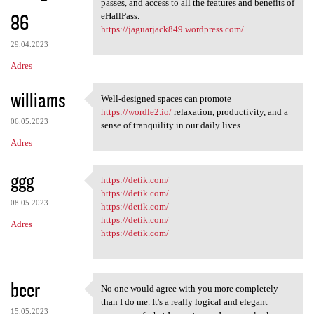
passes, and access to all the features and benefits of
86
eHallPass.
https://jaguarjack849.wordpress.com/
29.04.2023
Adres
williams
Well-designed spaces can promote
Well-designed spaces can
https://wordle2.io/
relaxation, productivity, and a
06.05.2023
sense of tranquility in our daily lives.
Adres
ggg
https://detik.com/
https://detik.com/
https://detik.com/
08.05.2023
https://detik.com/
https://detik.com/
Adres
https://detik.com/
beer
No one would agree with you more completely
No one would agree with you
than I do me. It's a really logical and elegant
15.05.2023