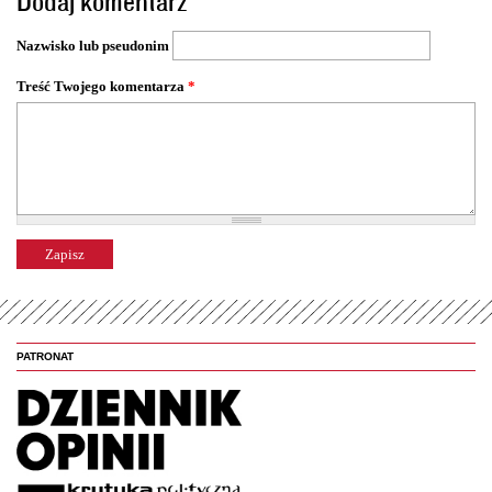
Dodaj komentarz
r
o
Nazwisko lub pseudonim
n
y
Treść Twojego komentarza
*
PATRONAT