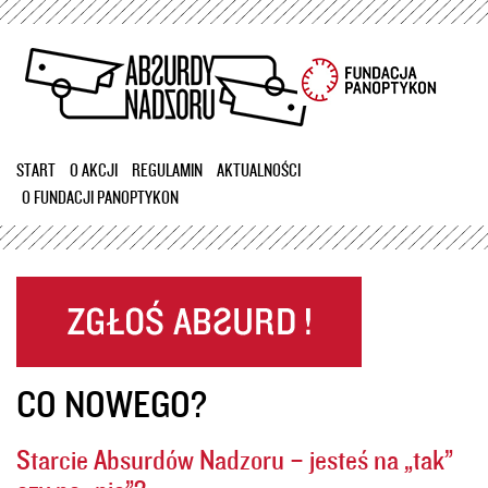
Przejdź
do
treści
START
O AKCJI
REGULAMIN
AKTUALNOŚCI
O FUNDACJI PANOPTYKON
CO NOWEGO?
Starcie Absurdów Nadzoru – jesteś na „tak”