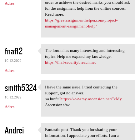
order to achieve the desired marks, you should ask
Adres
for the assignment help from the online sources.
Read more:
https://greatassignmenthelper.com/project-
management-assignment-help/
fnaf12
The forum has many interesting and interesting
The forum has many
topics. Help me expand my knowledge.
10.12.2022
https://fnaf-securitybreach.net
Adres
smith5324
I have the same issue. I tried contacting the
I have the same issue. I
support, got no answer.
10.12.2022
<a href="
https://www.my-ascension.net/">My
Ascension</a>
Adres
Andrei
Fantastic post. Thank you for sharing your
Fantastic post. Thank you for
information. I appreciate your efforts. I am a