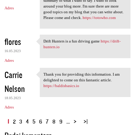
summary of what I want to say. I want to look
around your blog more. I'm sure there are more
Adres
good topics on my blog that you can write about.
Please come and check.
https://totowho.com
flores
Drift Hunters is a fun driving game
https://drift-
Drift Hunters is a fun
hunters.io
16.05.2023
Adres
Carrie
Thank you for providing this information. I am
Thank you for providing this
delighted to come on this fantastic article.
Nelson
https://baldisbasics.io
18.05.2023
Adres
S
1
2
3
4
5
6
7
8
9
…
t