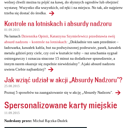
wolnej chwili można tu pójść na kawę, do słynnych ogrodów lub obejrzeć
wystawę. Wszystko dla wszystkich, od ręki i na miejscu. No tak, ale najpierw
trzeba się dostać do środka.
Kontrole na lotniskach i absurdy nadzoru
01.09.2015
Na łamach
Dziennika Opinii, Katarzyna Szymielewicz przedstawia swój
absurd nadzoru – kontrole na lotniskach
: „Dokładnie ten sam przedmiot –
ładowarka, kawałek kabla, but na podwyższonej podeszwie, pasek, kawałek
metalu gdzieś przy ciele, czy coś w kształcie tuby – raz uruchamia sygnał
ostrzegawczy i oznacza stracone 15 minut na dodatkowe sprawdzenie, a
innym razem okazuje się zupełnie niewidzialny”. A jaki absurd nadzoru
uwiera Ciebie najbardziej?
Jak wziąć udział w akcji „Absurdy Nadzoru"?
25.08.2015
Poznaj 5 sposobów na zaangażowanie się w akcję „Absurdy Nadzoru".
Spersonalizowane karty miejskie
11.09.2015
Nadesłany przez:
Michał Rączka-Dudek