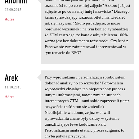
Anonim
Skoro karta miejska nie jest
o
tożsamości to po co w niej zdjęcie? A skoro już jest
22.09.2015
m
zdjęcie to po co na niej imię i nazwisko? Dlaczego
kanar sprawdzający ważność biletu ma wiedzieć
Adres
e
jak się nazywam? Skoro jest zdjęcie, to może
n
porównać wizerunek i na tym koniec, tymbardziej,
że ZTM zastrzega, że karta osoby z biletem 100%
t
ważna jest bez dokumentu tożsamości. Czy ktoś z
a
Państwa się tym zainteresował i interweniował w
tym temacie do RPO?
r
z
e
Arek
Przy wprowadzaniu personalizacji spróbowałem
Przy wprowadzaniu
dokonać analizy po co wszystko? Porównałem
11.10.2015
wypowiedzi chwalące ten niepotrzebny proces z
innymi informacjami, nawet tymi na stronach
Adres
internetowych ZTM - sami sobie zaprzeczali (teraz
oczywiście treść stron się zmieniła).
Nieoficjalnie wiadomo, że już w chwili
wprowadzania znane były dziury w systemie
umożliwiające lewe kodowanie kart.
Personalizacja miała ułatwić proces ścigania, to
chyba jedyna przyczyna.