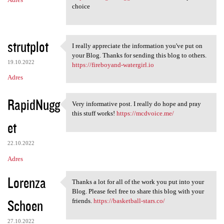
choice
strutplot
I really appreciate the information you've put on
I really appreciate the
your Blog. Thanks for sending this blog to others.
19.10.2022
https://fireboyand-watergirl.io
Adres
RapidNugg
Very informative post. I really do hope and pray
Very informative post. I
this stuff works!
https://mcdvoice.me/
et
22.10.2022
Adres
Lorenza
Thanks a lot for all of the work you put into your
Thanks a lot for all of the
Blog. Please feel free to share this blog with your
Schoen
friends.
https://basketball-stars.co/
27.10.2022