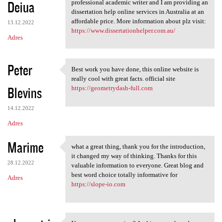
Deiua
professional academic writer and I am providing an
dissertation help online services in Australia at an
affordable price. More information about plz visit:
13.12.2022
https://www.dissertationhelper.com.au/
Adres
Peter
Best work you have done, this online website is
Best work you have done, this
really cool with great facts. official site
Blevins
https://geometrydash-full.com
14.12.2022
Adres
Marime
what a great thing, thank you for the introduction,
what a great thing, thank you
it changed my way of thinking. Thanks for this
28.12.2022
valuable information to everyone. Great blog and
best word choice totally informative for
Adres
https://slope-io.com