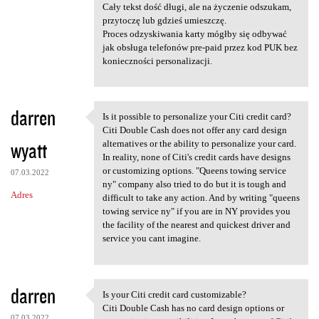
Cały tekst dość długi, ale na życzenie odszukam,
przytoczę lub gdzieś umieszczę.
Proces odzyskiwania karty mógłby się odbywać
jak obsługa telefonów pre-paid przez kod PUK bez
konieczności personalizacji.
darren
Is it possible to personalize your Citi credit card?
Is it possible to personalize
Citi Double Cash does not offer any card design
wyatt
alternatives or the ability to personalize your card.
In reality, none of Citi's credit cards have designs
or customizing options. "Queens towing service
07.03.2022
ny" company also tried to do but it is tough and
Adres
difficult to take any action. And by writing "queens
towing service ny" if you are in NY provides you
the facility of the nearest and quickest driver and
service you cant imagine.
darren
Is your Citi credit card customizable?
Is your Citi credit card
Citi Double Cash has no card design options or
07.03.2022