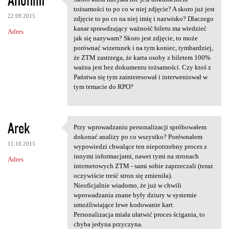
Anonim
Skoro karta miejska nie jest
o
tożsamości to po co w niej zdjęcie? A skoro już jest
22.09.2015
m
zdjęcie to po co na niej imię i nazwisko? Dlaczego
kanar sprawdzający ważność biletu ma wiedzieć
Adres
e
jak się nazywam? Skoro jest zdjęcie, to może
n
porównać wizerunek i na tym koniec, tymbardziej,
że ZTM zastrzega, że karta osoby z biletem 100%
t
ważna jest bez dokumentu tożsamości. Czy ktoś z
a
Państwa się tym zainteresował i interweniował w
tym temacie do RPO?
r
z
e
Arek
Przy wprowadzaniu personalizacji spróbowałem
Przy wprowadzaniu
dokonać analizy po co wszystko? Porównałem
11.10.2015
wypowiedzi chwalące ten niepotrzebny proces z
innymi informacjami, nawet tymi na stronach
Adres
internetowych ZTM - sami sobie zaprzeczali (teraz
oczywiście treść stron się zmieniła).
Nieoficjalnie wiadomo, że już w chwili
wprowadzania znane były dziury w systemie
umożliwiające lewe kodowanie kart.
Personalizacja miała ułatwić proces ścigania, to
chyba jedyna przyczyna.