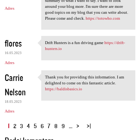
summary of what I want to say. I want to look
around your blog more. I'm sure there are more
Adres
good topics on my blog that you can write about.
Please come and check.
https://totowho.com
flores
Drift Hunters is a fun driving game
https://drift-
Drift Hunters is a fun
hunters.io
16.05.2023
Adres
Carrie
Thank you for providing this information. I am
Thank you for providing this
delighted to come on this fantastic article.
Nelson
https://baldisbasics.io
18.05.2023
Adres
S
1
2
3
4
5
6
7
8
9
…
t