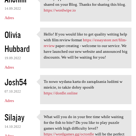
I really appreciate the
shared on your Blog. Thanks for sharing this blog.
14.09.2022
https://wordwipe.io
Adres
Olivia
Hello! If you would like to get quality writing help
Hello! If you would like to
with film review format
https://essaystore.net/film-
Hubbard
review
paper creating - welcome to our service. We
have launched our new website and announced big
discounts. We will be waiting for you!
19.09.2022
Adres
Josh54
To nowo wydana karta do zarządzania ludźmi w
To nowo wydana karta do
mieście, to także dobry sposób
07.10.2022
https://dordle.online
Adres
Silajay
What will you do in your free time while waiting
What will you do in your free
for the fish to bite? Do you like to play puzzle
14.10.2022
games with high difficulty level?
https://wordgames.gg/octordle
will be the perfect
Adres