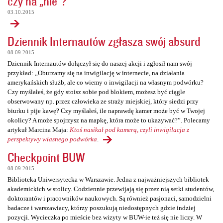
czy na „nie”?
03.10.2015
Dziennik Internautów zgłasza swój absurd
08.09.2015
Dziennik Internautów dołączył się do naszej akcji i zgłosił nam swój
przykład: „Oburzamy się na inwigilację w internecie, na działania
amerykańskich służb, ale co wiemy o inwigilacji na własnym podwórku?
Czy myślałeś, że gdy stoisz sobie pod blokiem, możesz być ciągle
obserwowany np. przez człowieka ze straży miejskiej, który siedzi przy
biurku i pije kawę? Czy myślałeś, ile naprawdę kamer może być w Twojej
okolicy? A może spojrzysz na mapkę, która może to ukazywać?”. Polecamy
artykuł Marcina Maja:
Ktoś nasikał pod kamerą, czyli inwigilacja z
perspektywy własnego podwórka
.
Checkpoint BUW
08.09.2015
Biblioteka Uniwersytecka w Warszawie. Jedna z najważniejszych bibliotek
akademickich w stolicy. Codziennie przewijają się przez nią setki studentów,
doktorantów i pracowników naukowych. Są również pasjonaci, samodzielni
badacze i warszawiacy, którzy poszukują niedostępnych gdzie indziej
pozycji. Wycieczka po mieście bez wizyty w BUW-ie też się nie liczy. W