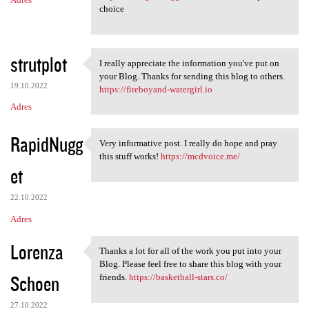
choice
strutplot
I really appreciate the information you've put on
I really appreciate the
your Blog. Thanks for sending this blog to others.
19.10.2022
https://fireboyand-watergirl.io
Adres
RapidNugg
Very informative post. I really do hope and pray
Very informative post. I
this stuff works!
https://mcdvoice.me/
et
22.10.2022
Adres
Lorenza
Thanks a lot for all of the work you put into your
Thanks a lot for all of the
Blog. Please feel free to share this blog with your
Schoen
friends.
https://basketball-stars.co/
27.10.2022