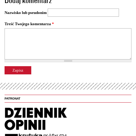
Dodaj komentarz
r
o
Nazwisko lub pseudonim
n
y
Treść Twojego komentarza
*
PATRONAT