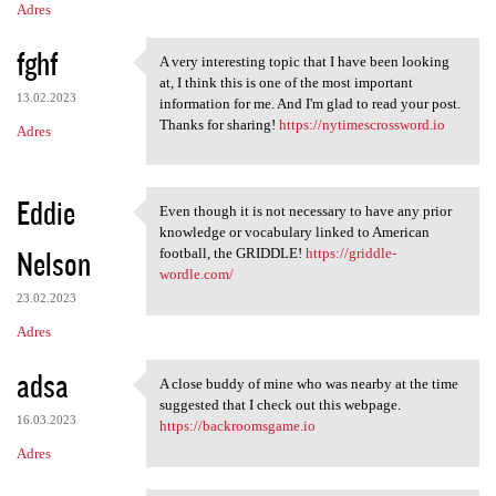
Adres
fghf
A very interesting topic that I have been looking
A very interesting topic that
at, I think this is one of the most important
13.02.2023
information for me. And I'm glad to read your post.
Thanks for sharing!
https://nytimescrossword.io
Adres
Eddie
Even though it is not necessary to have any prior
Even though it is not
knowledge or vocabulary linked to American
Nelson
football, the GRIDDLE!
https://griddle-
wordle.com/
23.02.2023
Adres
adsa
A close buddy of mine who was nearby at the time
A close buddy of mine who was
suggested that I check out this webpage.
16.03.2023
https://backroomsgame.io
Adres