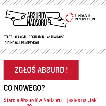
Przejdź
do
treści
START
O AKCJI
REGULAMIN
AKTUALNOŚCI
O FUNDACJI PANOPTYKON
CO NOWEGO?
Starcie Absurdów Nadzoru – jesteś na „tak”