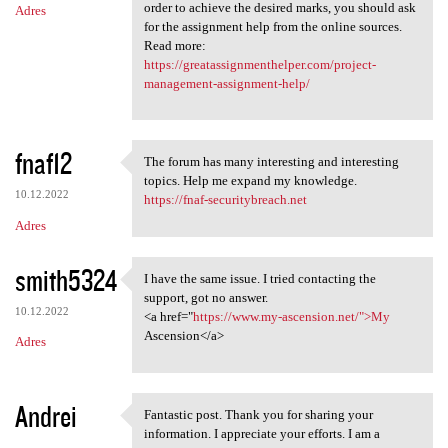
order to achieve the desired marks, you should ask
Adres
for the assignment help from the online sources.
Read more:
https://greatassignmenthelper.com/project-
management-assignment-help/
fnaf12
The forum has many interesting and interesting
The forum has many
topics. Help me expand my knowledge.
10.12.2022
https://fnaf-securitybreach.net
Adres
smith5324
I have the same issue. I tried contacting the
I have the same issue. I
support, got no answer.
10.12.2022
<a href="
https://www.my-ascension.net/">My
Ascension</a>
Adres
Andrei
Fantastic post. Thank you for sharing your
Fantastic post. Thank you for
information. I appreciate your efforts. I am a