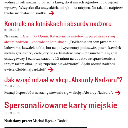
wolnej chwili można tu pójść na kawę, do słynnych ogrodów lub obejrzeć
wystawę. Wszystko dla wszystkich, od ręki i na miejscu. No tak, ale najpierw
trzeba się dostać do środka.
Kontrole na lotniskach i absurdy nadzoru
01.09.2015
Na łamach
Dziennika Opinii, Katarzyna Szymielewicz przedstawia swój
absurd nadzoru – kontrole na lotniskach
: „Dokładnie ten sam przedmiot –
ładowarka, kawałek kabla, but na podwyższonej podeszwie, pasek, kawałek
metalu gdzieś przy ciele, czy coś w kształcie tuby – raz uruchamia sygnał
ostrzegawczy i oznacza stracone 15 minut na dodatkowe sprawdzenie, a
innym razem okazuje się zupełnie niewidzialny”. A jaki absurd nadzoru
uwiera Ciebie najbardziej?
Jak wziąć udział w akcji „Absurdy Nadzoru"?
25.08.2015
Poznaj 5 sposobów na zaangażowanie się w akcję „Absurdy Nadzoru".
Spersonalizowane karty miejskie
11.09.2015
Nadesłany przez:
Michał Rączka-Dudek