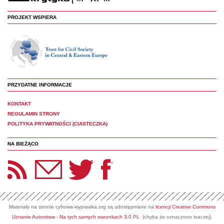
PROJEKT WSPIERA
PRZYDATNE INFORMACJE
KONTAKT
REGULAMIN STRONY
POLITYKA PRYWATNOŚCI (CIASTECZKA)
NA BIEŻĄCO
etter Panoptyka
Twitter
Facebook
<
Materiały na stronie cyfrowa-wyprawka.org są udostępniane na
licencji Creative Commons
Uznanie Autorstwa - Na tych samych warunkach 3.0 PL
(chyba że oznaczono inaczej).