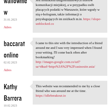
wallowme
Jest nośnikiem długoterminowych biletów
Jest nośnikiem
komunikacji miejskiej, a w przypadku osób
w
płacących podatki w Warszawie, które wgrały w
nią e-hologram, także informacji o
przysługujących im zniżkach m.in.
https://slope-
31.01.2023
unblocked.co
Adres
baccarat
I came to this site with the introduction of a friend
I came to this site with the
around me and I was very impressed when I found
online
your writing. I'll come back often after
bookmarking!
http://images.google.com.co/url?
02.02.2023
sa=t&url=https%3A%2F%2Fcasinosite.asia/
Adres
Kathy
This website was recommended to me by a close
This website was recommended
friend who was around me at the time.
Barrera
https://idlebreakout.io
10.02.2023