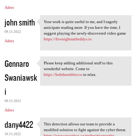
Adres
john smith
Your work is quite useful to me, and I eagerly
Your work is quite useful to
anticipate reading more. If you have the time, I
09.11.2022
suggest playing the newly-discovered video game
https://fivenightsatfreddys.io
Adres
Gennaro
Please keep adding additional stuff to this
Please keep adding additional
wonderful website. Come to
Swaniawsk
https://bobtherobber.co
to relax.
i
09.11.2022
Adres
dany4422
This detection allows our team to provide a
This detection allows our
modified solution to fight against the cyber threat.
10.11.2022
https://www.securityx.ca/endpoint-security