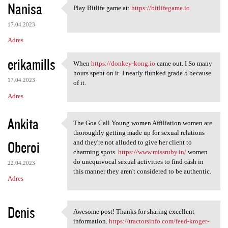
Nanisa
Play Bitlife game at:
https://bitlifegame.io
Play Bitlife game at: https:/
17.04.2023
Adres
erikamills
When
https://donkey-kong.io
came out. I So many
When https://donkey-kong.io
hours spent on it. I nearly flunked grade 5 because
17.04.2023
of it.
Adres
Ankita
The Goa Call Young women Affiliation women are
The Goa Call Young women
thoroughly getting made up for sexual relations
Oberoi
and they're not alluded to give her client to
charming spots.
https://www.missruby.in/
women
do unequivocal sexual activities to find cash in
22.04.2023
this manner they aren't considered to be authentic.
Adres
Denis
Awesome post! Thanks for sharing excellent
Awesome post! Thanks for
information.
https://tractorsinfo.com/feed-kroger-