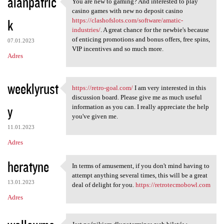
alanpatric
You are new to gaming? And interested to play
You are new to gaming? And
casino games with new no deposit casino
k
https://clashofslots.com/software/amatic-
industries/
. A great chance for the newbie's because
of enticing promotions and bonus offers, free spins,
07.01.2023
VIP incentives and so much more.
Adres
weeklyrust
https://retro-goal.com/
I am very interested in this
https://retro-goal.com/ I am
discussion board. Please give me as much useful
y
information as you can. I really appreciate the help
you've given me.
11.01.2023
Adres
heratyne
In terms of amusement, if you don't mind having to
In terms of amusement, if you
attempt anything several times, this will be a great
13.01.2023
deal of delight for you.
https://retrotecmobowl.com
Adres