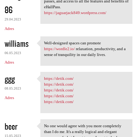
passes, and access to all the features and benefits of
86
eHallPass.
https://jaguarjack849.wordpress.com/
29.04.2023
Adres
williams
Well-designed spaces can promote
Well-designed spaces can
https://wordle2.io/
relaxation, productivity, and a
06.05.2023
sense of tranquility in our daily lives.
Adres
ggg
https://detik.com/
https://detik.com/
https://detik.com/
08.05.2023
https://detik.com/
https://detik.com/
Adres
https://detik.com/
beer
No one would agree with you more completely
No one would agree with you
than I do me. It's a really logical and elegant
15.05.2023