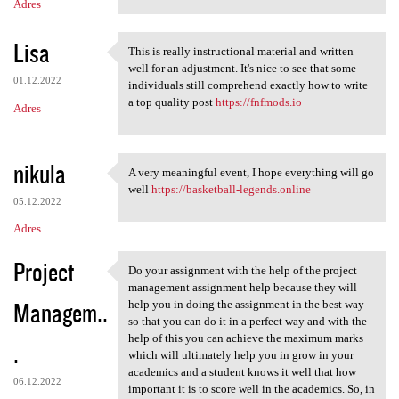
Adres
Lisa
This is really instructional material and written
This is really instructional
well for an adjustment. It's nice to see that some
01.12.2022
individuals still comprehend exactly how to write
a top quality post
https://fnfmods.io
Adres
nikula
A very meaningful event, I hope everything will go
A very meaningful event, I
well
https://basketball-legends.online
05.12.2022
Adres
Project
Do your assignment with the help of the project
Do your assignment with the
management assignment help because they will
Managem..
help you in doing the assignment in the best way
so that you can do it in a perfect way and with the
help of this you can achieve the maximum marks
.
which will ultimately help you in grow in your
academics and a student knows it well that how
06.12.2022
important it is to score well in the academics. So, in