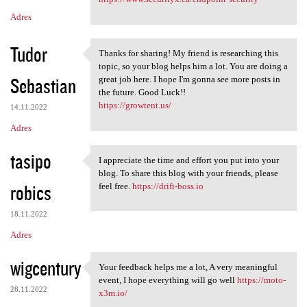
Adres
Tudor
Thanks for sharing! My friend is researching this
Thanks for sharing! My friend
topic, so your blog helps him a lot. You are doing a
Sebastian
great job here. I hope I'm gonna see more posts in
the future. Good Luck!!
https://growtent.us/
14.11.2022
Adres
tasipo
I appreciate the time and effort you put into your
I appreciate the time and
blog. To share this blog with your friends, please
robics
feel free.
https://drift-boss.io
18.11.2022
Adres
wigcentury
Your feedback helps me a lot, A very meaningful
Your feedback helps me a lot,
event, I hope everything will go well
https://moto-
28.11.2022
x3m.io/