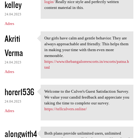
kelley
login/
Really nice style and perfectly written
content material in this.
24.04.2023
Adres
Akriti
Our girls have calm and gentle behavior. They are
Our girls have calm and
always approachable and friendly. This helps them
Verma
in making your time with them even more
memorable.
https://www.thebangaloreescorts.in/escorts/patna.h
24.04.2023
tml
Adres
horer1536
Welcome to the Culver's Guest Satisfaction Survey.
Welcome to the Culver's Guest
We value your candid feedback and appreciate you
24.04.2023
taking the time to complete our survey.
https://tellculvers.online/
Adres
alongwith4
Both plans provide unlimited users, unlimited
Both plans provide unlimited