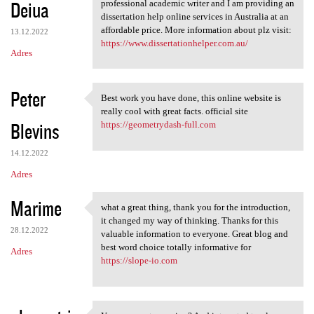
Deiua
professional academic writer and I am providing an
dissertation help online services in Australia at an
affordable price. More information about plz visit:
13.12.2022
https://www.dissertationhelper.com.au/
Adres
Peter
Best work you have done, this online website is
Best work you have done, this
really cool with great facts. official site
Blevins
https://geometrydash-full.com
14.12.2022
Adres
Marime
what a great thing, thank you for the introduction,
what a great thing, thank you
it changed my way of thinking. Thanks for this
28.12.2022
valuable information to everyone. Great blog and
best word choice totally informative for
Adres
https://slope-io.com