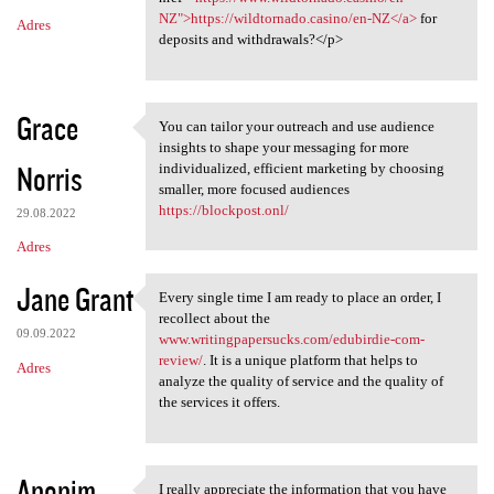
NZ">https://wildtornado.casino/en-NZ</a>
for
Adres
deposits and withdrawals?</p>
Grace
You can tailor your outreach and use audience
You can tailor your outreach
insights to shape your messaging for more
Norris
individualized, efficient marketing by choosing
smaller, more focused audiences
https://blockpost.onl/
29.08.2022
Adres
Jane Grant
Every single time I am ready to place an order, I
Every single time I am ready
recollect about the
09.09.2022
www.writingpapersucks.com/edubirdie-com-
review/
. It is a unique platform that helps to
Adres
analyze the quality of service and the quality of
the services it offers.
Anonim
I really appreciate the information that you have