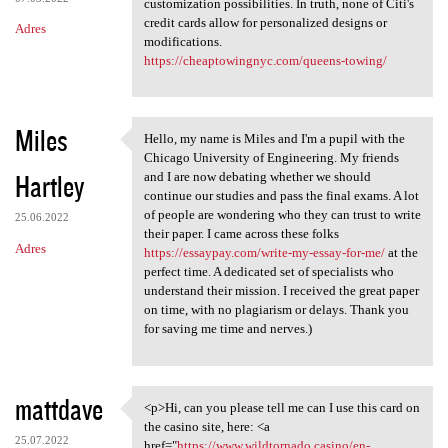
customization possibilities. In truth, none of Citi's
credit cards allow for personalized designs or
Adres
modifications.
https://cheaptowingnyc.com/queens-towing/
Miles
Hello, my name is Miles and I'm a pupil with the
Hello, my name is Miles and I
Chicago University of Engineering. My friends
Hartley
and I are now debating whether we should
continue our studies and pass the final exams. A lot
of people are wondering who they can trust to write
25.06.2022
their paper. I came across these folks
Adres
https://essaypay.com/write-my-essay-for-me/
at the
perfect time. A dedicated set of specialists who
understand their mission. I received the great paper
on time, with no plagiarism or delays. Thank you
for saving me time and nerves.)
mattdave
<p>Hi, can you please tell me can I use this card on
<p>Hi, can you please tell me
the casino site, here: <a
25.07.2022
href="
https://www.wildtornado.casino/en-