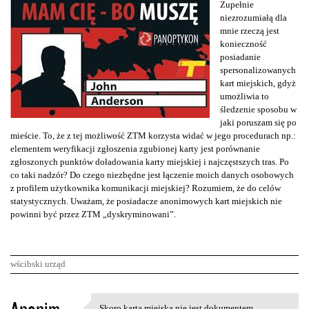
Zupełnie
niezrozumiałą dla
mnie rzeczą jest
konieczność
posiadanie
spersonalizowanych
kart miejskich, gdyż
umożliwia to
śledzenie sposobu w
jaki poruszam się po
mieście. To, że z tej możliwość ZTM korzysta widać w jego procedurach np.:
elementem weryfikacji zgłoszenia zgubionej karty jest porównanie
zgłoszonych punktów doładowania karty miejskiej i najczęstszych tras. Po
co taki nadzór? Do czego niezbędne jest łączenie moich danych osobowych
z profilem użytkownika komunikacji miejskiej? Rozumiem, że do celów
statystycznych. Uważam, że posiadacze anonimowych kart miejskich nie
powinni być przez ZTM „dyskryminowani”.
wścibski urząd
K
Skoro karta miejska nie jest dokumentem