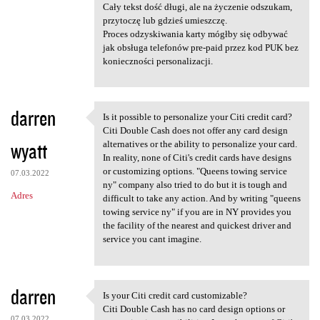
Cały tekst dość długi, ale na życzenie odszukam,
przytoczę lub gdzieś umieszczę.
Proces odzyskiwania karty mógłby się odbywać
jak obsługa telefonów pre-paid przez kod PUK bez
konieczności personalizacji.
darren
Is it possible to personalize your Citi credit card?
Is it possible to personalize
Citi Double Cash does not offer any card design
wyatt
alternatives or the ability to personalize your card.
In reality, none of Citi's credit cards have designs
or customizing options. "Queens towing service
07.03.2022
ny" company also tried to do but it is tough and
Adres
difficult to take any action. And by writing "queens
towing service ny" if you are in NY provides you
the facility of the nearest and quickest driver and
service you cant imagine.
darren
Is your Citi credit card customizable?
Is your Citi credit card
Citi Double Cash has no card design options or
07.03.2022