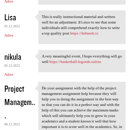
Adres
Lisa
This is really instructional material and written
This is really instructional
well for an adjustment. It's nice to see that some
01.12.2022
individuals still comprehend exactly how to write
a top quality post
https://fnfmods.io
Adres
nikula
A very meaningful event, I hope everything will go
A very meaningful event, I
well
https://basketball-legends.online
05.12.2022
Adres
Project
Do your assignment with the help of the project
Do your assignment with the
management assignment help because they will
Managem..
help you in doing the assignment in the best way
so that you can do it in a perfect way and with the
help of this you can achieve the maximum marks
.
which will ultimately help you in grow in your
academics and a student knows it well that how
06.12.2022
important it is to score well in the academics. So, in