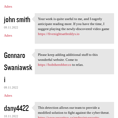
Adres
john smith
Your work is quite useful to me, and I eagerly
Your work is quite useful to
anticipate reading more. If you have the time, I
09.11.2022
suggest playing the newly-discovered video game
https://fivenightsatfreddys.io
Adres
Gennaro
Please keep adding additional stuff to this
Please keep adding additional
wonderful website. Come to
Swaniawsk
https://bobtherobber.co
to relax.
i
09.11.2022
Adres
dany4422
This detection allows our team to provide a
This detection allows our
modified solution to fight against the cyber threat.
10.11.2022
https://www.securityx.ca/endpoint-security