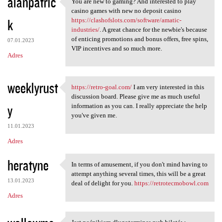
alanpatric
You are new to gaming? And interested to play
You are new to gaming? And
casino games with new no deposit casino
k
https://clashofslots.com/software/amatic-
industries/
. A great chance for the newbie's because
of enticing promotions and bonus offers, free spins,
07.01.2023
VIP incentives and so much more.
Adres
weeklyrust
https://retro-goal.com/
I am very interested in this
https://retro-goal.com/ I am
discussion board. Please give me as much useful
y
information as you can. I really appreciate the help
you've given me.
11.01.2023
Adres
heratyne
In terms of amusement, if you don't mind having to
In terms of amusement, if you
attempt anything several times, this will be a great
13.01.2023
deal of delight for you.
https://retrotecmobowl.com
Adres