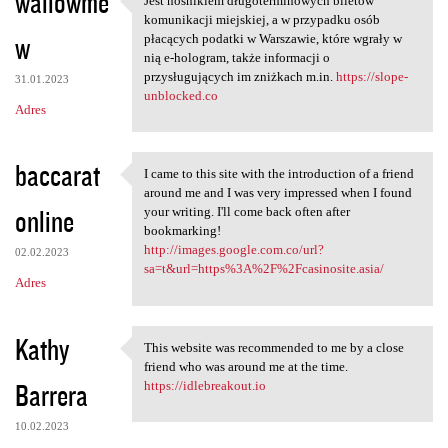
wallowme
Jest nośnikiem długoterminowych biletów
Jest nośnikiem
komunikacji miejskiej, a w przypadku osób
w
płacących podatki w Warszawie, które wgrały w
nią e-hologram, także informacji o
przysługujących im zniżkach m.in.
https://slope-
31.01.2023
unblocked.co
Adres
baccarat
I came to this site with the introduction of a friend
I came to this site with the
around me and I was very impressed when I found
online
your writing. I'll come back often after
bookmarking!
http://images.google.com.co/url?
02.02.2023
sa=t&url=https%3A%2F%2Fcasinosite.asia/
Adres
Kathy
This website was recommended to me by a close
This website was recommended
friend who was around me at the time.
Barrera
https://idlebreakout.io
10.02.2023