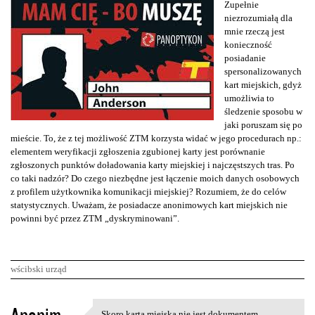
Zupełnie
niezrozumiałą dla
mnie rzeczą jest
konieczność
posiadanie
spersonalizowanych
kart miejskich, gdyż
umożliwia to
śledzenie sposobu w
jaki poruszam się po
mieście. To, że z tej możliwość ZTM korzysta widać w jego procedurach np.:
elementem weryfikacji zgłoszenia zgubionej karty jest porównanie
zgłoszonych punktów doładowania karty miejskiej i najczęstszych tras. Po
co taki nadzór? Do czego niezbędne jest łączenie moich danych osobowych
z profilem użytkownika komunikacji miejskiej? Rozumiem, że do celów
statystycznych. Uważam, że posiadacze anonimowych kart miejskich nie
powinni być przez ZTM „dyskryminowani”.
wścibski urząd
K
Skoro karta miejska nie jest dokumentem