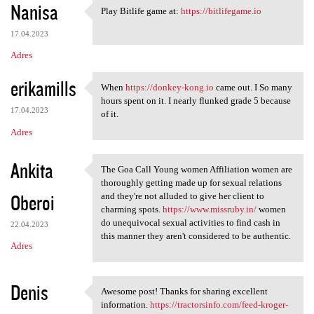
Nanisa
Play Bitlife game at:
https://bitlifegame.io
Play Bitlife game at: https:/
17.04.2023
Adres
erikamills
When
https://donkey-kong.io
came out. I So many
When https://donkey-kong.io
hours spent on it. I nearly flunked grade 5 because
17.04.2023
of it.
Adres
Ankita
The Goa Call Young women Affiliation women are
The Goa Call Young women
thoroughly getting made up for sexual relations
Oberoi
and they're not alluded to give her client to
charming spots.
https://www.missruby.in/
women
do unequivocal sexual activities to find cash in
22.04.2023
this manner they aren't considered to be authentic.
Adres
Denis
Awesome post! Thanks for sharing excellent
Awesome post! Thanks for
information.
https://tractorsinfo.com/feed-kroger-