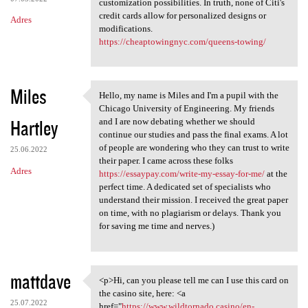
customization possibilities. In truth, none of Citi's
credit cards allow for personalized designs or
Adres
modifications.
https://cheaptowingnyc.com/queens-towing/
Miles
Hello, my name is Miles and I'm a pupil with the
Hello, my name is Miles and I
Chicago University of Engineering. My friends
Hartley
and I are now debating whether we should
continue our studies and pass the final exams. A lot
of people are wondering who they can trust to write
25.06.2022
their paper. I came across these folks
Adres
https://essaypay.com/write-my-essay-for-me/
at the
perfect time. A dedicated set of specialists who
understand their mission. I received the great paper
on time, with no plagiarism or delays. Thank you
for saving me time and nerves.)
mattdave
<p>Hi, can you please tell me can I use this card on
<p>Hi, can you please tell me
the casino site, here: <a
25.07.2022
href="
https://www.wildtornado.casino/en-