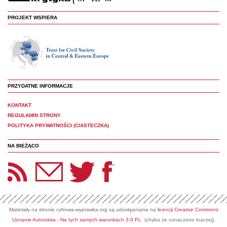
PROJEKT WSPIERA
PRZYDATNE INFORMACJE
KONTAKT
REGULAMIN STRONY
POLITYKA PRYWATNOŚCI (CIASTECZKA)
NA BIEŻĄCO
etter Panoptyka
Twitter
Facebook
<
Materiały na stronie cyfrowa-wyprawka.org są udostępniane na
licencji Creative Commons
Uznanie Autorstwa - Na tych samych warunkach 3.0 PL
(chyba że oznaczono inaczej).