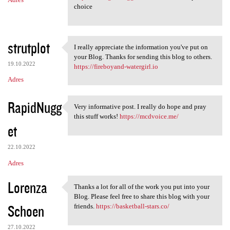
choice
strutplot
I really appreciate the information you've put on
I really appreciate the
your Blog. Thanks for sending this blog to others.
19.10.2022
https://fireboyand-watergirl.io
Adres
RapidNugg
Very informative post. I really do hope and pray
Very informative post. I
this stuff works!
https://mcdvoice.me/
et
22.10.2022
Adres
Lorenza
Thanks a lot for all of the work you put into your
Thanks a lot for all of the
Blog. Please feel free to share this blog with your
Schoen
friends.
https://basketball-stars.co/
27.10.2022