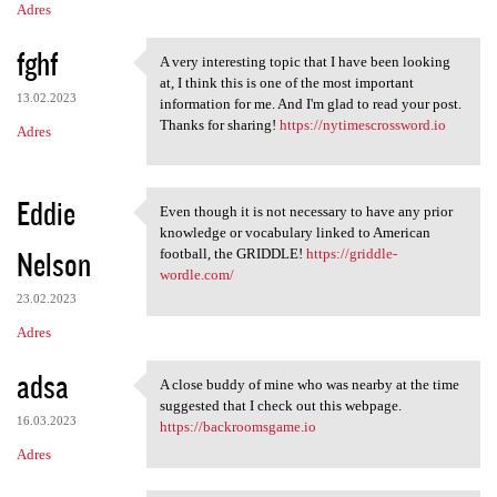
Adres
fghf
A very interesting topic that I have been looking
A very interesting topic that
at, I think this is one of the most important
13.02.2023
information for me. And I'm glad to read your post.
Thanks for sharing!
https://nytimescrossword.io
Adres
Eddie
Even though it is not necessary to have any prior
Even though it is not
knowledge or vocabulary linked to American
Nelson
football, the GRIDDLE!
https://griddle-
wordle.com/
23.02.2023
Adres
adsa
A close buddy of mine who was nearby at the time
A close buddy of mine who was
suggested that I check out this webpage.
16.03.2023
https://backroomsgame.io
Adres