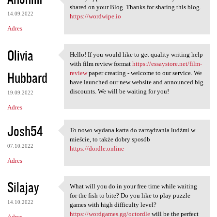
I really appreciate the
shared on your Blog. Thanks for sharing this blog.
14.09.2022
https://wordwipe.io
Adres
Olivia
Hello! If you would like to get quality writing help
Hello! If you would like to
with film review format
https://essaystore.net/film-
Hubbard
review
paper creating - welcome to our service. We
have launched our new website and announced big
discounts. We will be waiting for you!
19.09.2022
Adres
Josh54
To nowo wydana karta do zarządzania ludźmi w
To nowo wydana karta do
mieście, to także dobry sposób
07.10.2022
https://dordle.online
Adres
Silajay
What will you do in your free time while waiting
What will you do in your free
for the fish to bite? Do you like to play puzzle
14.10.2022
games with high difficulty level?
https://wordgames.gg/octordle
will be the perfect
Adres