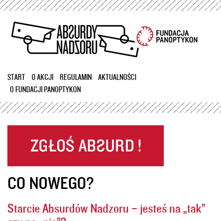
Przejdź
do
treści
START
O AKCJI
REGULAMIN
AKTUALNOŚCI
O FUNDACJI PANOPTYKON
CO NOWEGO?
Starcie Absurdów Nadzoru – jesteś na „tak”