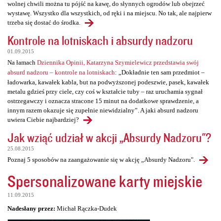
wolnej chwili można tu pójść na kawę, do słynnych ogrodów lub obejrzeć
wystawę. Wszystko dla wszystkich, od ręki i na miejscu. No tak, ale najpierw
trzeba się dostać do środka.
Kontrole na lotniskach i absurdy nadzoru
01.09.2015
Na łamach
Dziennika Opinii, Katarzyna Szymielewicz przedstawia swój
absurd nadzoru – kontrole na lotniskach
: „Dokładnie ten sam przedmiot –
ładowarka, kawałek kabla, but na podwyższonej podeszwie, pasek, kawałek
metalu gdzieś przy ciele, czy coś w kształcie tuby – raz uruchamia sygnał
ostrzegawczy i oznacza stracone 15 minut na dodatkowe sprawdzenie, a
innym razem okazuje się zupełnie niewidzialny”. A jaki absurd nadzoru
uwiera Ciebie najbardziej?
Jak wziąć udział w akcji „Absurdy Nadzoru"?
25.08.2015
Poznaj 5 sposobów na zaangażowanie się w akcję „Absurdy Nadzoru".
Spersonalizowane karty miejskie
11.09.2015
Nadesłany przez:
Michał Rączka-Dudek