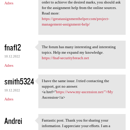
order to achieve the desired marks, you should ask
Adres
for the assignment help from the online sources.
Read more:
https://greatassignmenthelper.com/project-
management-assignment-help/
fnaf12
The forum has many interesting and interesting
The forum has many
topics. Help me expand my knowledge.
10.12.2022
https://fnaf-securitybreach.net
Adres
smith5324
I have the same issue. I tried contacting the
I have the same issue. I
support, got no answer.
10.12.2022
<a href="
https://www.my-ascension.net/">My
Ascension</a>
Adres
Andrei
Fantastic post. Thank you for sharing your
Fantastic post. Thank you for
information. I appreciate your efforts. I am a