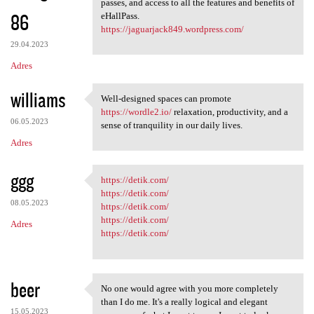
passes, and access to all the features and benefits of
86
eHallPass.
https://jaguarjack849.wordpress.com/
29.04.2023
Adres
williams
Well-designed spaces can promote
Well-designed spaces can
https://wordle2.io/
relaxation, productivity, and a
06.05.2023
sense of tranquility in our daily lives.
Adres
ggg
https://detik.com/
https://detik.com/
https://detik.com/
08.05.2023
https://detik.com/
https://detik.com/
Adres
https://detik.com/
beer
No one would agree with you more completely
No one would agree with you
than I do me. It's a really logical and elegant
15.05.2023