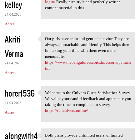
kelley
login/
Really nice style and perfectly written
content material in this.
24.04.2023
Adres
Akriti
Our girls have calm and gentle behavior. They are
Our girls have calm and
always approachable and friendly. This helps them
Verma
in making your time with them even more
memorable.
https://www.thebangaloreescorts.in/escorts/patna.h
24.04.2023
tml
Adres
horer1536
Welcome to the Culver's Guest Satisfaction Survey.
Welcome to the Culver's Guest
We value your candid feedback and appreciate you
24.04.2023
taking the time to complete our survey.
https://tellculvers.online/
Adres
alongwith4
Both plans provide unlimited users, unlimited
Both plans provide unlimited