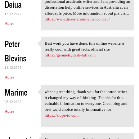
Deiua
professional academic writer and I am providing an
dissertation help online services in Australia at an
affordable price. More information about plz visit:
13.12.2022
https://www.dissertationhelper.com.au/
Adres
Peter
Best work you have done, this online website is
Best work you have done, this
really cool with great facts. official site
Blevins
https://geometrydash-full.com
14.12.2022
Adres
Marime
what a great thing, thank you for the introduction,
what a great thing, thank you
it changed my way of thinking. Thanks for this
28.12.2022
valuable information to everyone. Great blog and
best word choice totally informative for
Adres
https://slope-io.com