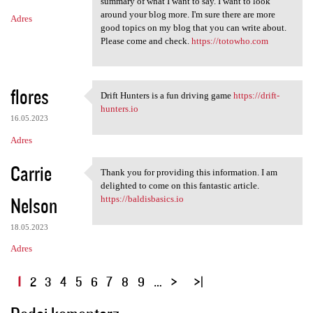
summary of what I want to say. I want to look
around your blog more. I'm sure there are more
Adres
good topics on my blog that you can write about.
Please come and check.
https://totowho.com
flores
Drift Hunters is a fun driving game
https://drift-
Drift Hunters is a fun
hunters.io
16.05.2023
Adres
Carrie
Thank you for providing this information. I am
Thank you for providing this
delighted to come on this fantastic article.
Nelson
https://baldisbasics.io
18.05.2023
Adres
S
1
2
3
4
5
6
7
8
9
…
t