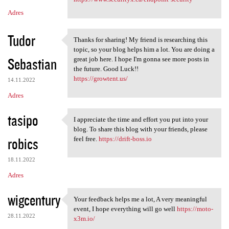
Adres
Tudor
Thanks for sharing! My friend is researching this
Thanks for sharing! My friend
topic, so your blog helps him a lot. You are doing a
Sebastian
great job here. I hope I'm gonna see more posts in
the future. Good Luck!!
https://growtent.us/
14.11.2022
Adres
tasipo
I appreciate the time and effort you put into your
I appreciate the time and
blog. To share this blog with your friends, please
robics
feel free.
https://drift-boss.io
18.11.2022
Adres
wigcentury
Your feedback helps me a lot, A very meaningful
Your feedback helps me a lot,
event, I hope everything will go well
https://moto-
28.11.2022
x3m.io/