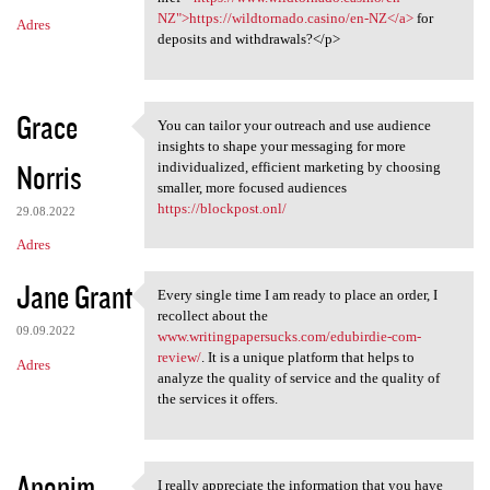
NZ">https://wildtornado.casino/en-NZ</a>
for
Adres
deposits and withdrawals?</p>
Grace
You can tailor your outreach and use audience
You can tailor your outreach
insights to shape your messaging for more
Norris
individualized, efficient marketing by choosing
smaller, more focused audiences
https://blockpost.onl/
29.08.2022
Adres
Jane Grant
Every single time I am ready to place an order, I
Every single time I am ready
recollect about the
09.09.2022
www.writingpapersucks.com/edubirdie-com-
review/
. It is a unique platform that helps to
Adres
analyze the quality of service and the quality of
the services it offers.
Anonim
I really appreciate the information that you have