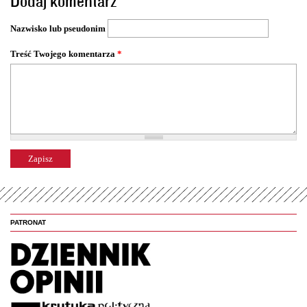
Dodaj komentarz
r
o
Nazwisko lub pseudonim
n
y
Treść Twojego komentarza
*
PATRONAT