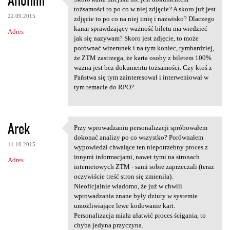
Anonim
Skoro karta miejska nie jest
o
tożsamości to po co w niej zdjęcie? A skoro już jest
22.09.2015
m
zdjęcie to po co na niej imię i nazwisko? Dlaczego
kanar sprawdzający ważność biletu ma wiedzieć
Adres
e
jak się nazywam? Skoro jest zdjęcie, to może
n
porównać wizerunek i na tym koniec, tymbardziej,
że ZTM zastrzega, że karta osoby z biletem 100%
t
ważna jest bez dokumentu tożsamości. Czy ktoś z
a
Państwa się tym zainteresował i interweniował w
tym temacie do RPO?
r
z
e
Arek
Przy wprowadzaniu personalizacji spróbowałem
Przy wprowadzaniu
dokonać analizy po co wszystko? Porównałem
11.10.2015
wypowiedzi chwalące ten niepotrzebny proces z
innymi informacjami, nawet tymi na stronach
Adres
internetowych ZTM - sami sobie zaprzeczali (teraz
oczywiście treść stron się zmieniła).
Nieoficjalnie wiadomo, że już w chwili
wprowadzania znane były dziury w systemie
umożliwiające lewe kodowanie kart.
Personalizacja miała ułatwić proces ścigania, to
chyba jedyna przyczyna.