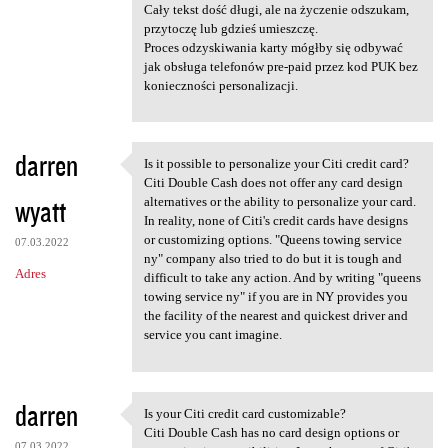
Cały tekst dość długi, ale na życzenie odszukam,
przytoczę lub gdzieś umieszczę.
Proces odzyskiwania karty mógłby się odbywać
jak obsługa telefonów pre-paid przez kod PUK bez
konieczności personalizacji.
darren
Is it possible to personalize your Citi credit card?
Is it possible to personalize
Citi Double Cash does not offer any card design
wyatt
alternatives or the ability to personalize your card.
In reality, none of Citi's credit cards have designs
or customizing options. "Queens towing service
07.03.2022
ny" company also tried to do but it is tough and
Adres
difficult to take any action. And by writing "queens
towing service ny" if you are in NY provides you
the facility of the nearest and quickest driver and
service you cant imagine.
darren
Is your Citi credit card customizable?
Is your Citi credit card
Citi Double Cash has no card design options or
07.03.2022