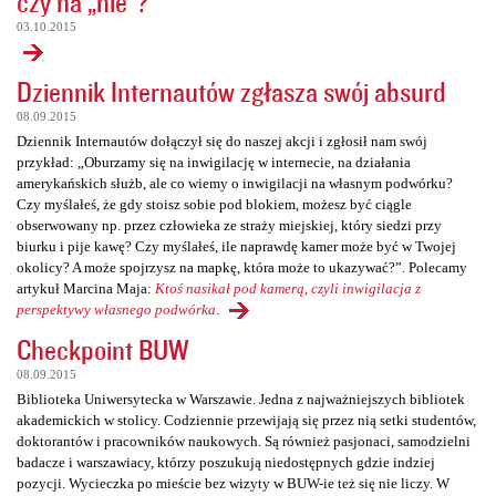
czy na „nie”?
03.10.2015
Dziennik Internautów zgłasza swój absurd
08.09.2015
Dziennik Internautów dołączył się do naszej akcji i zgłosił nam swój
przykład: „Oburzamy się na inwigilację w internecie, na działania
amerykańskich służb, ale co wiemy o inwigilacji na własnym podwórku?
Czy myślałeś, że gdy stoisz sobie pod blokiem, możesz być ciągle
obserwowany np. przez człowieka ze straży miejskiej, który siedzi przy
biurku i pije kawę? Czy myślałeś, ile naprawdę kamer może być w Twojej
okolicy? A może spojrzysz na mapkę, która może to ukazywać?”. Polecamy
artykuł Marcina Maja:
Ktoś nasikał pod kamerą, czyli inwigilacja z
perspektywy własnego podwórka
.
Checkpoint BUW
08.09.2015
Biblioteka Uniwersytecka w Warszawie. Jedna z najważniejszych bibliotek
akademickich w stolicy. Codziennie przewijają się przez nią setki studentów,
doktorantów i pracowników naukowych. Są również pasjonaci, samodzielni
badacze i warszawiacy, którzy poszukują niedostępnych gdzie indziej
pozycji. Wycieczka po mieście bez wizyty w BUW-ie też się nie liczy. W