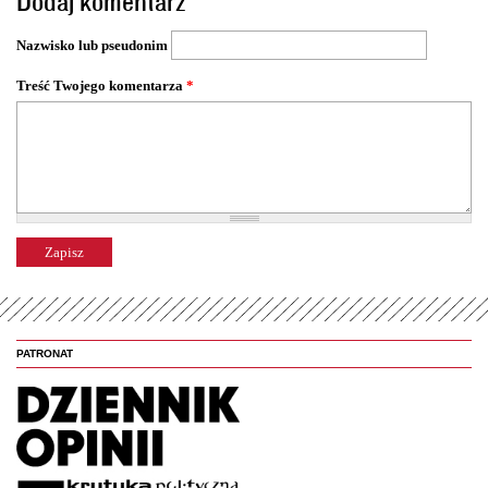
Dodaj komentarz
r
o
Nazwisko lub pseudonim
n
y
Treść Twojego komentarza
*
PATRONAT