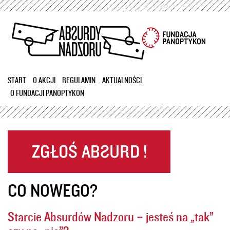
Przejdź
do
treści
START
O AKCJI
REGULAMIN
AKTUALNOŚCI
O FUNDACJI PANOPTYKON
CO NOWEGO?
Starcie Absurdów Nadzoru – jesteś na „tak”