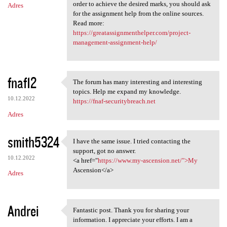
order to achieve the desired marks, you should ask
Adres
for the assignment help from the online sources.
Read more:
https://greatassignmenthelper.com/project-
management-assignment-help/
fnaf12
The forum has many interesting and interesting
The forum has many
topics. Help me expand my knowledge.
10.12.2022
https://fnaf-securitybreach.net
Adres
smith5324
I have the same issue. I tried contacting the
I have the same issue. I
support, got no answer.
10.12.2022
<a href="
https://www.my-ascension.net/">My
Ascension</a>
Adres
Andrei
Fantastic post. Thank you for sharing your
Fantastic post. Thank you for
information. I appreciate your efforts. I am a