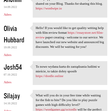
I really appreciate the
shared on your Blog. Thanks for sharing this blog.
14.09.2022
https://wordwipe.io
Adres
Olivia
Hello! If you would like to get quality writing help
Hello! If you would like to
with film review format
https://essaystore.net/film-
Hubbard
review
paper creating - welcome to our service. We
have launched our new website and announced big
discounts. We will be waiting for you!
19.09.2022
Adres
Josh54
To nowo wydana karta do zarządzania ludźmi w
To nowo wydana karta do
mieście, to także dobry sposób
07.10.2022
https://dordle.online
Adres
Silajay
What will you do in your free time while waiting
What will you do in your free
for the fish to bite? Do you like to play puzzle
14.10.2022
games with high difficulty level?
https://wordgames.gg/octordle
will be the perfect
Adres