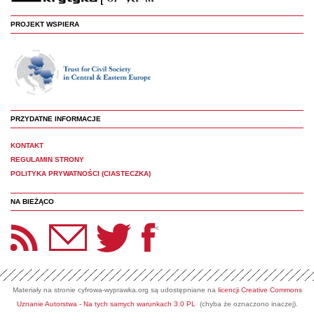
PROJEKT WSPIERA
PRZYDATNE INFORMACJE
KONTAKT
REGULAMIN STRONY
POLITYKA PRYWATNOŚCI (CIASTECZKA)
NA BIEŻĄCO
etter Panoptyka
Twitter
Facebook
<
Materiały na stronie cyfrowa-wyprawka.org są udostępniane na
licencji Creative Commons
Uznanie Autorstwa - Na tych samych warunkach 3.0 PL
(chyba że oznaczono inaczej).