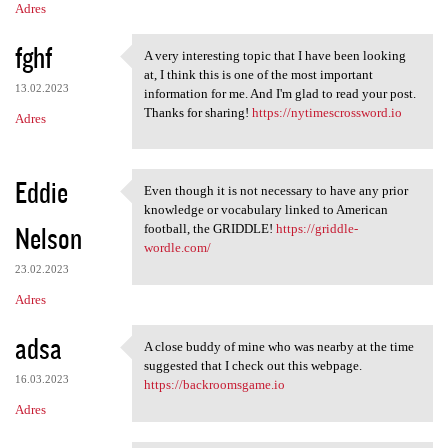
Adres
fghf
A very interesting topic that I have been looking
A very interesting topic that
at, I think this is one of the most important
13.02.2023
information for me. And I'm glad to read your post.
Thanks for sharing!
https://nytimescrossword.io
Adres
Eddie
Even though it is not necessary to have any prior
Even though it is not
knowledge or vocabulary linked to American
Nelson
football, the GRIDDLE!
https://griddle-
wordle.com/
23.02.2023
Adres
adsa
A close buddy of mine who was nearby at the time
A close buddy of mine who was
suggested that I check out this webpage.
16.03.2023
https://backroomsgame.io
Adres