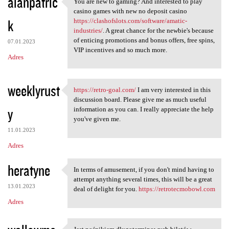
alanpatric
You are new to gaming? And interested to play
You are new to gaming? And
casino games with new no deposit casino
k
https://clashofslots.com/software/amatic-
industries/
. A great chance for the newbie's because
of enticing promotions and bonus offers, free spins,
07.01.2023
VIP incentives and so much more.
Adres
weeklyrust
https://retro-goal.com/
I am very interested in this
https://retro-goal.com/ I am
discussion board. Please give me as much useful
y
information as you can. I really appreciate the help
you've given me.
11.01.2023
Adres
heratyne
In terms of amusement, if you don't mind having to
In terms of amusement, if you
attempt anything several times, this will be a great
13.01.2023
deal of delight for you.
https://retrotecmobowl.com
Adres