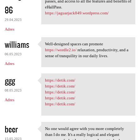
passes, and access to all the features and benefits of
86
eHallPass.
https://jaguarjack849.wordpress.com/
29.04.2023
Adres
williams
Well-designed spaces can promote
Well-designed spaces can
https://wordle2.io/
relaxation, productivity, and a
06.05.2023
sense of tranquility in our daily lives.
Adres
ggg
https://detik.com/
https://detik.com/
https://detik.com/
08.05.2023
https://detik.com/
https://detik.com/
Adres
https://detik.com/
beer
No one would agree with you more completely
No one would agree with you
than I do me. It's a really logical and elegant
15.05.2023