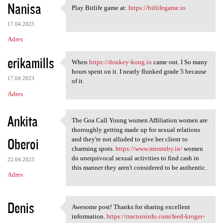
Nanisa
Play Bitlife game at:
https://bitlifegame.io
Play Bitlife game at: https:/
17.04.2023
Adres
erikamills
When
https://donkey-kong.io
came out. I So many
When https://donkey-kong.io
hours spent on it. I nearly flunked grade 5 because
17.04.2023
of it.
Adres
Ankita
The Goa Call Young women Affiliation women are
The Goa Call Young women
thoroughly getting made up for sexual relations
Oberoi
and they're not alluded to give her client to
charming spots.
https://www.missruby.in/
women
do unequivocal sexual activities to find cash in
22.04.2023
this manner they aren't considered to be authentic.
Adres
Denis
Awesome post! Thanks for sharing excellent
Awesome post! Thanks for
information.
https://tractorsinfo.com/feed-kroger-