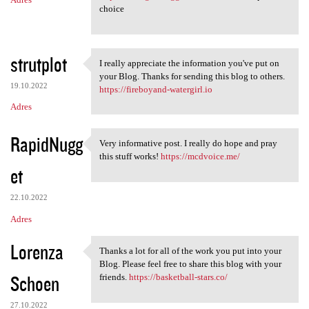
choice
strutplot
I really appreciate the information you've put on
I really appreciate the
your Blog. Thanks for sending this blog to others.
19.10.2022
https://fireboyand-watergirl.io
Adres
RapidNugg
Very informative post. I really do hope and pray
Very informative post. I
this stuff works!
https://mcdvoice.me/
et
22.10.2022
Adres
Lorenza
Thanks a lot for all of the work you put into your
Thanks a lot for all of the
Blog. Please feel free to share this blog with your
Schoen
friends.
https://basketball-stars.co/
27.10.2022