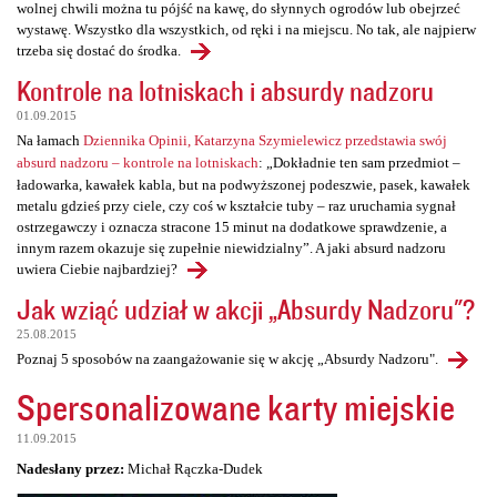
wolnej chwili można tu pójść na kawę, do słynnych ogrodów lub obejrzeć
wystawę. Wszystko dla wszystkich, od ręki i na miejscu. No tak, ale najpierw
trzeba się dostać do środka.
Kontrole na lotniskach i absurdy nadzoru
01.09.2015
Na łamach
Dziennika Opinii, Katarzyna Szymielewicz przedstawia swój
absurd nadzoru – kontrole na lotniskach
: „Dokładnie ten sam przedmiot –
ładowarka, kawałek kabla, but na podwyższonej podeszwie, pasek, kawałek
metalu gdzieś przy ciele, czy coś w kształcie tuby – raz uruchamia sygnał
ostrzegawczy i oznacza stracone 15 minut na dodatkowe sprawdzenie, a
innym razem okazuje się zupełnie niewidzialny”. A jaki absurd nadzoru
uwiera Ciebie najbardziej?
Jak wziąć udział w akcji „Absurdy Nadzoru"?
25.08.2015
Poznaj 5 sposobów na zaangażowanie się w akcję „Absurdy Nadzoru".
Spersonalizowane karty miejskie
11.09.2015
Nadesłany przez:
Michał Rączka-Dudek