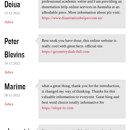
Deiua
professional academic writer and I am providing an
dissertation help online services in Australia at an
affordable price. More information about plz visit:
13.12.2022
https://www.dissertationhelper.com.au/
Adres
Peter
Best work you have done, this online website is
Best work you have done, this
really cool with great facts. official site
Blevins
https://geometrydash-full.com
14.12.2022
Adres
Marime
what a great thing, thank you for the introduction,
what a great thing, thank you
it changed my way of thinking. Thanks for this
28.12.2022
valuable information to everyone. Great blog and
best word choice totally informative for
Adres
https://slope-io.com