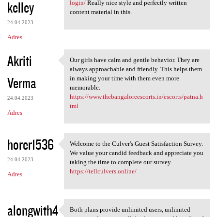
kelley
login/
Really nice style and perfectly written
content material in this.
24.04.2023
Adres
Akriti
Our girls have calm and gentle behavior. They are
Our girls have calm and
always approachable and friendly. This helps them
Verma
in making your time with them even more
memorable.
https://www.thebangaloreescorts.in/escorts/patna.h
24.04.2023
tml
Adres
horer1536
Welcome to the Culver's Guest Satisfaction Survey.
Welcome to the Culver's Guest
We value your candid feedback and appreciate you
24.04.2023
taking the time to complete our survey.
https://tellculvers.online/
Adres
alongwith4
Both plans provide unlimited users, unlimited
Both plans provide unlimited