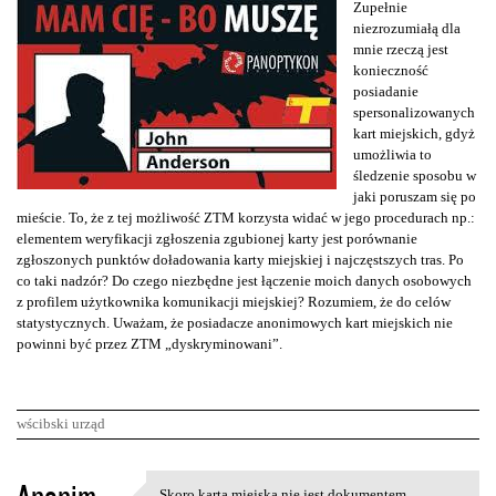
Zupełnie
niezrozumiałą dla
mnie rzeczą jest
konieczność
posiadanie
spersonalizowanych
kart miejskich, gdyż
umożliwia to
śledzenie sposobu w
jaki poruszam się po
mieście. To, że z tej możliwość ZTM korzysta widać w jego procedurach np.:
elementem weryfikacji zgłoszenia zgubionej karty jest porównanie
zgłoszonych punktów doładowania karty miejskiej i najczęstszych tras. Po
co taki nadzór? Do czego niezbędne jest łączenie moich danych osobowych
z profilem użytkownika komunikacji miejskiej? Rozumiem, że do celów
statystycznych. Uważam, że posiadacze anonimowych kart miejskich nie
powinni być przez ZTM „dyskryminowani”.
wścibski urząd
K
Skoro karta miejska nie jest dokumentem