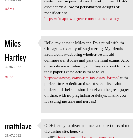
customization possibilities. In truth, none of Citi's
credit cards allow for personalized designs or
Adres
modifications.
https://cheaptowingnyc.com/queens-towing/
Miles
Hello, my name is Miles and I'm a pupil with the
Hello, my name is Miles and I
Chicago University of Engineering. My friends
Hartley
and I are now debating whether we should
continue our studies and pass the final exams. A lot
of people are wondering who they can trust to write
25.06.2022
their paper. I came across these folks
Adres
https://essaypay.com/write-my-essay-for-me/
at the
perfect time. A dedicated set of specialists who
understand their mission. I received the great paper
on time, with no plagiarism or delays. Thank you
for saving me time and nerves.)
mattdave
<p>Hi, can you please tell me can I use this card on
<p>Hi, can you please tell me
the casino site, here: <a
25.07.2022
href="
https://www.wildtornado.casino/en-