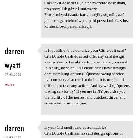
Cały tekst dość długi, ale na życzenie odszukam,
przytoczę lub gdzieś umieszczę.
Proces odzyskiwania karty mógłby się odbywać
jak obsługa telefonów pre-paid przez kod PUK bez
konieczności personalizacji.
darren
Is it possible to personalize your Citi credit card?
Is it possible to personalize
Citi Double Cash does not offer any card design
wyatt
alternatives or the ability to personalize your card.
In reality, none of Citi's credit cards have designs
or customizing options. "Queens towing service
07.03.2022
ny" company also tried to do but it is tough and
Adres
difficult to take any action. And by writing "queens
towing service ny" if you are in NY provides you
the facility of the nearest and quickest driver and
service you cant imagine.
darren
Is your Citi credit card customizable?
Is your Citi credit card
Citi Double Cash has no card design options or
07.03.2022