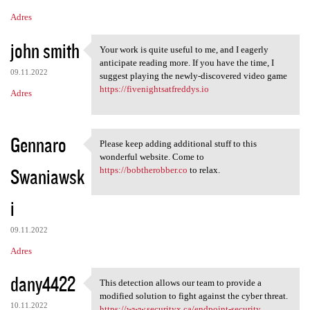
Adres
john smith
Your work is quite useful to me, and I eagerly
Your work is quite useful to
anticipate reading more. If you have the time, I
09.11.2022
suggest playing the newly-discovered video game
https://fivenightsatfreddys.io
Adres
Gennaro
Please keep adding additional stuff to this
Please keep adding additional
wonderful website. Come to
Swaniawsk
https://bobtherobber.co
to relax.
i
09.11.2022
Adres
dany4422
This detection allows our team to provide a
This detection allows our
modified solution to fight against the cyber threat.
10.11.2022
https://www.securityx.ca/endpoint-security