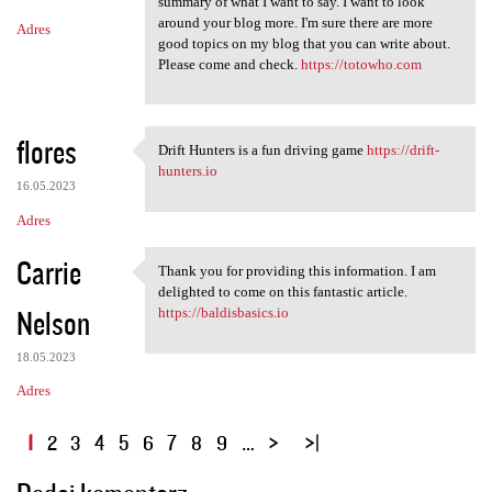
summary of what I want to say. I want to look
around your blog more. I'm sure there are more
Adres
good topics on my blog that you can write about.
Please come and check.
https://totowho.com
flores
Drift Hunters is a fun driving game
https://drift-
Drift Hunters is a fun
hunters.io
16.05.2023
Adres
Carrie
Thank you for providing this information. I am
Thank you for providing this
delighted to come on this fantastic article.
Nelson
https://baldisbasics.io
18.05.2023
Adres
S
1
2
3
4
5
6
7
8
9
…
t