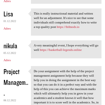
Adres
Lisa
This is really instructional material and written
This is really instructional
well for an adjustment. It's nice to see that some
01.12.2022
individuals still comprehend exactly how to write
a top quality post
https://fnfmods.io
Adres
nikula
A very meaningful event, I hope everything will go
A very meaningful event, I
well
https://basketball-legends.online
05.12.2022
Adres
Project
Do your assignment with the help of the project
Do your assignment with the
management assignment help because they will
Managem..
help you in doing the assignment in the best way
so that you can do it in a perfect way and with the
help of this you can achieve the maximum marks
.
which will ultimately help you in grow in your
academics and a student knows it well that how
06.12.2022
important it is to score well in the academics. So, in