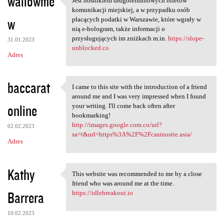
wallowme
Jest nośnikiem długoterminowych biletów
Jest nośnikiem
komunikacji miejskiej, a w przypadku osób
w
płacących podatki w Warszawie, które wgrały w
nią e-hologram, także informacji o
przysługujących im zniżkach m.in.
https://slope-
31.01.2023
unblocked.co
Adres
baccarat
I came to this site with the introduction of a friend
I came to this site with the
around me and I was very impressed when I found
online
your writing. I'll come back often after
bookmarking!
http://images.google.com.co/url?
02.02.2023
sa=t&url=https%3A%2F%2Fcasinosite.asia/
Adres
Kathy
This website was recommended to me by a close
This website was recommended
friend who was around me at the time.
Barrera
https://idlebreakout.io
10.02.2023