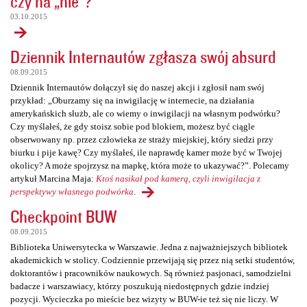
czy na „nie”?
03.10.2015
Dziennik Internautów zgłasza swój absurd
08.09.2015
Dziennik Internautów dołączył się do naszej akcji i zgłosił nam swój
przykład: „Oburzamy się na inwigilację w internecie, na działania
amerykańskich służb, ale co wiemy o inwigilacji na własnym podwórku?
Czy myślałeś, że gdy stoisz sobie pod blokiem, możesz być ciągle
obserwowany np. przez człowieka ze straży miejskiej, który siedzi przy
biurku i pije kawę? Czy myślałeś, ile naprawdę kamer może być w Twojej
okolicy? A może spojrzysz na mapkę, która może to ukazywać?”. Polecamy
artykuł Marcina Maja:
Ktoś nasikał pod kamerą, czyli inwigilacja z
perspektywy własnego podwórka
.
Checkpoint BUW
08.09.2015
Biblioteka Uniwersytecka w Warszawie. Jedna z najważniejszych bibliotek
akademickich w stolicy. Codziennie przewijają się przez nią setki studentów,
doktorantów i pracowników naukowych. Są również pasjonaci, samodzielni
badacze i warszawiacy, którzy poszukują niedostępnych gdzie indziej
pozycji. Wycieczka po mieście bez wizyty w BUW-ie też się nie liczy. W