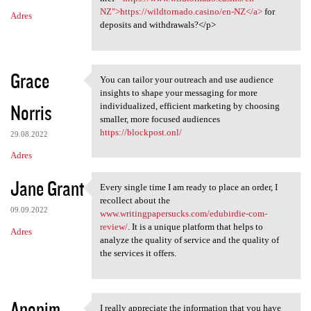
NZ">https://wildtornado.casino/en-NZ</a>
for
Adres
deposits and withdrawals?</p>
Grace
You can tailor your outreach and use audience
You can tailor your outreach
insights to shape your messaging for more
Norris
individualized, efficient marketing by choosing
smaller, more focused audiences
https://blockpost.onl/
29.08.2022
Adres
Jane Grant
Every single time I am ready to place an order, I
Every single time I am ready
recollect about the
09.09.2022
www.writingpapersucks.com/edubirdie-com-
review/
. It is a unique platform that helps to
Adres
analyze the quality of service and the quality of
the services it offers.
Anonim
I really appreciate the information that you have