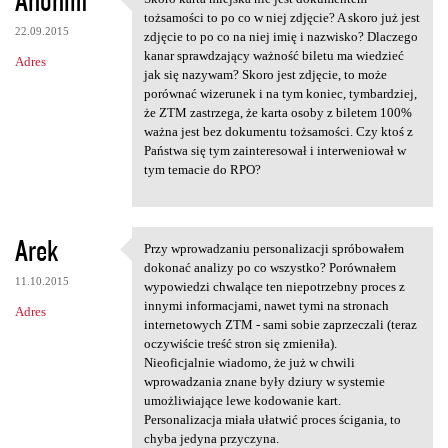
Anonim
Skoro karta miejska nie jest
o
tożsamości to po co w niej zdjęcie? A skoro już jest
22.09.2015
m
zdjęcie to po co na niej imię i nazwisko? Dlaczego
kanar sprawdzający ważność biletu ma wiedzieć
Adres
e
jak się nazywam? Skoro jest zdjęcie, to może
n
porównać wizerunek i na tym koniec, tymbardziej,
że ZTM zastrzega, że karta osoby z biletem 100%
t
ważna jest bez dokumentu tożsamości. Czy ktoś z
a
Państwa się tym zainteresował i interweniował w
tym temacie do RPO?
r
z
e
Arek
Przy wprowadzaniu personalizacji spróbowałem
Przy wprowadzaniu
dokonać analizy po co wszystko? Porównałem
11.10.2015
wypowiedzi chwalące ten niepotrzebny proces z
innymi informacjami, nawet tymi na stronach
Adres
internetowych ZTM - sami sobie zaprzeczali (teraz
oczywiście treść stron się zmieniła).
Nieoficjalnie wiadomo, że już w chwili
wprowadzania znane były dziury w systemie
umożliwiające lewe kodowanie kart.
Personalizacja miała ułatwić proces ścigania, to
chyba jedyna przyczyna.