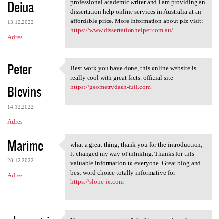
Deiua
professional academic writer and I am providing an
dissertation help online services in Australia at an
affordable price. More information about plz visit:
13.12.2022
https://www.dissertationhelper.com.au/
Adres
Peter
Best work you have done, this online website is
Best work you have done, this
really cool with great facts. official site
Blevins
https://geometrydash-full.com
14.12.2022
Adres
Marime
what a great thing, thank you for the introduction,
what a great thing, thank you
it changed my way of thinking. Thanks for this
28.12.2022
valuable information to everyone. Great blog and
best word choice totally informative for
Adres
https://slope-io.com