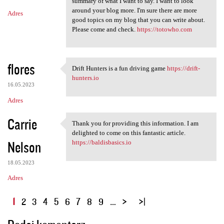
summary of what I want to say. I want to look
around your blog more. I'm sure there are more
Adres
good topics on my blog that you can write about.
Please come and check.
https://totowho.com
flores
Drift Hunters is a fun driving game
https://drift-
Drift Hunters is a fun
hunters.io
16.05.2023
Adres
Carrie
Thank you for providing this information. I am
Thank you for providing this
delighted to come on this fantastic article.
Nelson
https://baldisbasics.io
18.05.2023
Adres
S
1
2
3
4
5
6
7
8
9
…
t