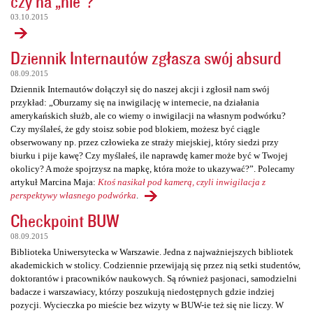
czy na „nie”?
03.10.2015
Dziennik Internautów zgłasza swój absurd
08.09.2015
Dziennik Internautów dołączył się do naszej akcji i zgłosił nam swój
przykład: „Oburzamy się na inwigilację w internecie, na działania
amerykańskich służb, ale co wiemy o inwigilacji na własnym podwórku?
Czy myślałeś, że gdy stoisz sobie pod blokiem, możesz być ciągle
obserwowany np. przez człowieka ze straży miejskiej, który siedzi przy
biurku i pije kawę? Czy myślałeś, ile naprawdę kamer może być w Twojej
okolicy? A może spojrzysz na mapkę, która może to ukazywać?”. Polecamy
artykuł Marcina Maja:
Ktoś nasikał pod kamerą, czyli inwigilacja z
perspektywy własnego podwórka
.
Checkpoint BUW
08.09.2015
Biblioteka Uniwersytecka w Warszawie. Jedna z najważniejszych bibliotek
akademickich w stolicy. Codziennie przewijają się przez nią setki studentów,
doktorantów i pracowników naukowych. Są również pasjonaci, samodzielni
badacze i warszawiacy, którzy poszukują niedostępnych gdzie indziej
pozycji. Wycieczka po mieście bez wizyty w BUW-ie też się nie liczy. W