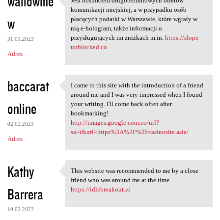
wallowme
Jest nośnikiem długoterminowych biletów
Jest nośnikiem
komunikacji miejskiej, a w przypadku osób
w
płacących podatki w Warszawie, które wgrały w
nią e-hologram, także informacji o
przysługujących im zniżkach m.in.
https://slope-
31.01.2023
unblocked.co
Adres
baccarat
I came to this site with the introduction of a friend
I came to this site with the
around me and I was very impressed when I found
online
your writing. I'll come back often after
bookmarking!
http://images.google.com.co/url?
02.02.2023
sa=t&url=https%3A%2F%2Fcasinosite.asia/
Adres
Kathy
This website was recommended to me by a close
This website was recommended
friend who was around me at the time.
Barrera
https://idlebreakout.io
10.02.2023