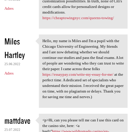
customization possibilities. In truth, none of Citi's
credit cards allow for personalized designs or
Adres
modifications.
https://cheaptowingnyc.com/queens-towing/
Miles
Hello, my name is Miles and I'm a pupil with the
Hello, my name is Miles and I
Chicago University of Engineering. My friends
Hartley
and I are now debating whether we should
continue our studies and pass the final exams. A lot
of people are wondering who they can trust to write
25.06.2022
their paper. I came across these folks
Adres
https://essaypay.com/write-my-essay-for-me/
at the
perfect time. A dedicated set of specialists who
understand their mission. I received the great paper
on time, with no plagiarism or delays. Thank you
for saving me time and nerves.)
mattdave
<p>Hi, can you please tell me can I use this card on
<p>Hi, can you please tell me
the casino site, here: <a
25.07.2022
href="
https://www.wildtornado.casino/en-