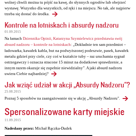
wolnej chwili można tu pójść na kawę, do słynnych ogrodów lub obejrzeć
wystawę. Wszystko dla wszystkich, od ręki i na miejscu. No tak, ale najpierw
trzeba się dostać do środka.
Kontrole na lotniskach i absurdy nadzoru
01.09.2015
Na łamach
Dziennika Opinii, Katarzyna Szymielewicz przedstawia swój
absurd nadzoru – kontrole na lotniskach
: „Dokładnie ten sam przedmiot –
ładowarka, kawałek kabla, but na podwyższonej podeszwie, pasek, kawałek
metalu gdzieś przy ciele, czy coś w kształcie tuby – raz uruchamia sygnał
ostrzegawczy i oznacza stracone 15 minut na dodatkowe sprawdzenie, a
innym razem okazuje się zupełnie niewidzialny”. A jaki absurd nadzoru
uwiera Ciebie najbardziej?
Jak wziąć udział w akcji „Absurdy Nadzoru"?
25.08.2015
Poznaj 5 sposobów na zaangażowanie się w akcję „Absurdy Nadzoru".
Spersonalizowane karty miejskie
11.09.2015
Nadesłany przez:
Michał Rączka-Dudek