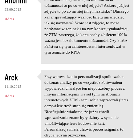
Anonim
Skoro karta miejska nie jest
o
tożsamości to po co w niej zdjęcie? A skoro już jest
22.09.2015
m
zdjęcie to po co na niej imię i nazwisko? Dlaczego
kanar sprawdzający ważność biletu ma wiedzieć
Adres
e
jak się nazywam? Skoro jest zdjęcie, to może
n
porównać wizerunek i na tym koniec, tymbardziej,
że ZTM zastrzega, że karta osoby z biletem 100%
t
ważna jest bez dokumentu tożsamości. Czy ktoś z
a
Państwa się tym zainteresował i interweniował w
tym temacie do RPO?
r
z
e
Arek
Przy wprowadzaniu personalizacji spróbowałem
Przy wprowadzaniu
dokonać analizy po co wszystko? Porównałem
11.10.2015
wypowiedzi chwalące ten niepotrzebny proces z
innymi informacjami, nawet tymi na stronach
Adres
internetowych ZTM - sami sobie zaprzeczali (teraz
oczywiście treść stron się zmieniła).
Nieoficjalnie wiadomo, że już w chwili
wprowadzania znane były dziury w systemie
umożliwiające lewe kodowanie kart.
Personalizacja miała ułatwić proces ścigania, to
chyba jedyna przyczyna.