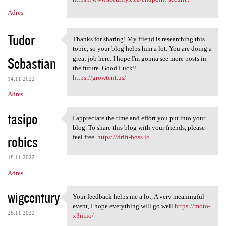
Adres
Tudor
Thanks for sharing! My friend is researching this
Thanks for sharing! My friend
topic, so your blog helps him a lot. You are doing a
Sebastian
great job here. I hope I'm gonna see more posts in
the future. Good Luck!!
https://growtent.us/
14.11.2022
Adres
tasipo
I appreciate the time and effort you put into your
I appreciate the time and
blog. To share this blog with your friends, please
robics
feel free.
https://drift-boss.io
18.11.2022
Adres
wigcentury
Your feedback helps me a lot, A very meaningful
Your feedback helps me a lot,
event, I hope everything will go well
https://moto-
28.11.2022
x3m.io/