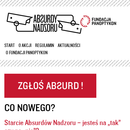
Przejdź
do
treści
START
O AKCJI
REGULAMIN
AKTUALNOŚCI
O FUNDACJI PANOPTYKON
CO NOWEGO?
Starcie Absurdów Nadzoru – jesteś na „tak”