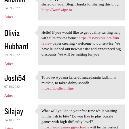
I really appreciate the
shared on your Blog. Thanks for sharing this blog.
14.09.2022
https://wordwipe.io
Adres
Olivia
Hello! If you would like to get quality writing help
Hello! If you would like to
with film review format
https://essaystore.net/film-
Hubbard
review
paper creating - welcome to our service. We
have launched our new website and announced big
discounts. We will be waiting for you!
19.09.2022
Adres
Josh54
To nowo wydana karta do zarządzania ludźmi w
To nowo wydana karta do
mieście, to także dobry sposób
07.10.2022
https://dordle.online
Adres
Silajay
What will you do in your free time while waiting
What will you do in your free
for the fish to bite? Do you like to play puzzle
14.10.2022
games with high difficulty level?
https://wordgames.gg/octordle
will be the perfect
Adres