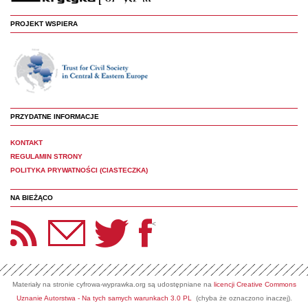
PROJEKT WSPIERA
PRZYDATNE INFORMACJE
KONTAKT
REGULAMIN STRONY
POLITYKA PRYWATNOŚCI (CIASTECZKA)
NA BIEŻĄCO
etter Panoptyka
Twitter
Facebook
<
Materiały na stronie cyfrowa-wyprawka.org są udostępniane na
licencji Creative Commons
Uznanie Autorstwa - Na tych samych warunkach 3.0 PL
(chyba że oznaczono inaczej).