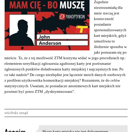
Zupełnie
niezrozumiałą dla
mnie rzeczą jest
konieczność
posiadanie
spersonalizowanych
kart miejskich, gdyż
umożliwia to
śledzenie sposobu w
jaki poruszam się po
mieście. To, że z tej możliwość ZTM korzysta widać w jego procedurach np.:
elementem weryfikacji zgłoszenia zgubionej karty jest porównanie
zgłoszonych punktów doładowania karty miejskiej i najczęstszych tras. Po
co taki nadzór? Do czego niezbędne jest łączenie moich danych osobowych
z profilem użytkownika komunikacji miejskiej? Rozumiem, że do celów
statystycznych. Uważam, że posiadacze anonimowych kart miejskich nie
powinni być przez ZTM „dyskryminowani”.
wścibski urząd
K
Skoro karta miejska nie jest dokumentem