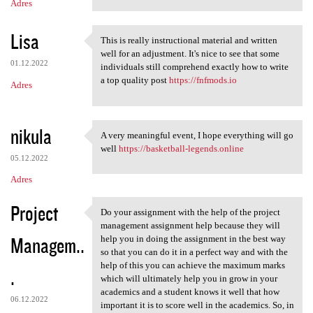
Adres
Lisa
This is really instructional material and written
This is really instructional
well for an adjustment. It's nice to see that some
01.12.2022
individuals still comprehend exactly how to write
a top quality post
https://fnfmods.io
Adres
nikula
A very meaningful event, I hope everything will go
A very meaningful event, I
well
https://basketball-legends.online
05.12.2022
Adres
Project
Do your assignment with the help of the project
Do your assignment with the
management assignment help because they will
Managem..
help you in doing the assignment in the best way
so that you can do it in a perfect way and with the
help of this you can achieve the maximum marks
.
which will ultimately help you in grow in your
academics and a student knows it well that how
06.12.2022
important it is to score well in the academics. So, in