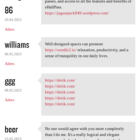
passes, and access to all the features and benefits of
86
eHallPass.
https://jaguarjack849.wordpress.com/
29.04.2023
Adres
williams
Well-designed spaces can promote
Well-designed spaces can
https://wordle2.io/
relaxation, productivity, and a
06.05.2023
sense of tranquility in our daily lives.
Adres
ggg
https://detik.com/
https://detik.com/
https://detik.com/
08.05.2023
https://detik.com/
https://detik.com/
Adres
https://detik.com/
beer
No one would agree with you more completely
No one would agree with you
than I do me. It's a really logical and elegant
15.05.2023