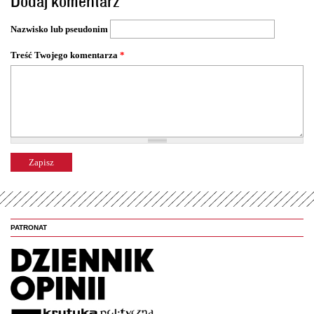
Dodaj komentarz
r
o
Nazwisko lub pseudonim
n
y
Treść Twojego komentarza
*
PATRONAT