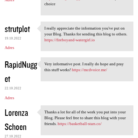
choice
strutplot
I really appreciate the information you've put on
I really appreciate the
your Blog. Thanks for sending this blog to others.
19.10.2022
https://fireboyand-watergirl.io
Adres
RapidNugg
Very informative post. I really do hope and pray
Very informative post. I
this stuff works!
https://mcdvoice.me/
et
22.10.2022
Adres
Lorenza
Thanks a lot for all of the work you put into your
Thanks a lot for all of the
Blog. Please feel free to share this blog with your
Schoen
friends.
https://basketball-stars.co/
27.10.2022