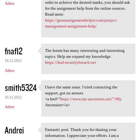
order to achieve the desired marks, you should ask
Adres
for the assignment help from the online sources.
Read more:
https://greatassignmenthelper.com/project-
management-assignment-help/
fnaf12
The forum has many interesting and interesting
The forum has many
topics. Help me expand my knowledge.
10.12.2022
https://fnaf-securitybreach.net
Adres
smith5324
I have the same issue. I tried contacting the
I have the same issue. I
support, got no answer.
10.12.2022
<a href="
https://www.my-ascension.net/">My
Ascension</a>
Adres
Andrei
Fantastic post. Thank you for sharing your
Fantastic post. Thank you for
information. I appreciate your efforts. I am a