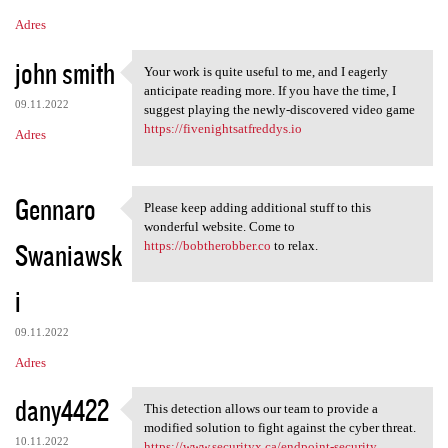
Adres
john smith
Your work is quite useful to me, and I eagerly
Your work is quite useful to
anticipate reading more. If you have the time, I
09.11.2022
suggest playing the newly-discovered video game
https://fivenightsatfreddys.io
Adres
Gennaro
Please keep adding additional stuff to this
Please keep adding additional
wonderful website. Come to
Swaniawsk
https://bobtherobber.co
to relax.
i
09.11.2022
Adres
dany4422
This detection allows our team to provide a
This detection allows our
modified solution to fight against the cyber threat.
10.11.2022
https://www.securityx.ca/endpoint-security