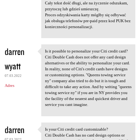
Cały tekst dość długi, ale na życzenie odszukam,
przytoczę lub gdzieś umieszczę.
Proces odzyskiwania karty mógłby się odbywać
jak obsługa telefonów pre-paid przez kod PUK bez
konieczności personalizacji.
darren
Is it possible to personalize your Citi credit card?
Is it possible to personalize
Citi Double Cash does not offer any card design
wyatt
alternatives or the ability to personalize your card.
In reality, none of Citi's credit cards have designs
or customizing options. "Queens towing service
07.03.2022
ny" company also tried to do but it is tough and
Adres
difficult to take any action. And by writing "queens
towing service ny" if you are in NY provides you
the facility of the nearest and quickest driver and
service you cant imagine.
darren
Is your Citi credit card customizable?
Is your Citi credit card
Citi Double Cash has no card design options or
07.03.2022