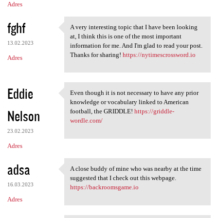
Adres
fghf
A very interesting topic that I have been looking
A very interesting topic that
at, I think this is one of the most important
13.02.2023
information for me. And I'm glad to read your post.
Thanks for sharing!
https://nytimescrossword.io
Adres
Eddie
Even though it is not necessary to have any prior
Even though it is not
knowledge or vocabulary linked to American
Nelson
football, the GRIDDLE!
https://griddle-
wordle.com/
23.02.2023
Adres
adsa
A close buddy of mine who was nearby at the time
A close buddy of mine who was
suggested that I check out this webpage.
16.03.2023
https://backroomsgame.io
Adres