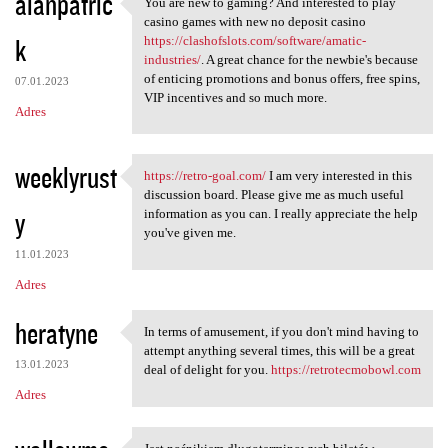
alanpatric
You are new to gaming? And interested to play
You are new to gaming? And
casino games with new no deposit casino
k
https://clashofslots.com/software/amatic-
industries/
. A great chance for the newbie's because
of enticing promotions and bonus offers, free spins,
07.01.2023
VIP incentives and so much more.
Adres
weeklyrust
https://retro-goal.com/
I am very interested in this
https://retro-goal.com/ I am
discussion board. Please give me as much useful
y
information as you can. I really appreciate the help
you've given me.
11.01.2023
Adres
heratyne
In terms of amusement, if you don't mind having to
In terms of amusement, if you
attempt anything several times, this will be a great
13.01.2023
deal of delight for you.
https://retrotecmobowl.com
Adres