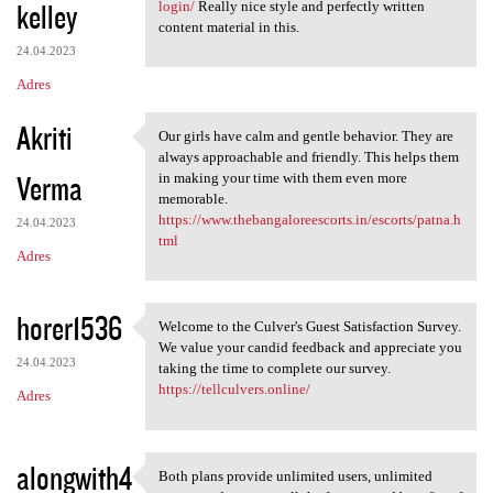
kelley
login/
Really nice style and perfectly written
content material in this.
24.04.2023
Adres
Akriti
Our girls have calm and gentle behavior. They are
Our girls have calm and
always approachable and friendly. This helps them
Verma
in making your time with them even more
memorable.
https://www.thebangaloreescorts.in/escorts/patna.h
24.04.2023
tml
Adres
horer1536
Welcome to the Culver's Guest Satisfaction Survey.
Welcome to the Culver's Guest
We value your candid feedback and appreciate you
24.04.2023
taking the time to complete our survey.
https://tellculvers.online/
Adres
alongwith4
Both plans provide unlimited users, unlimited
Both plans provide unlimited