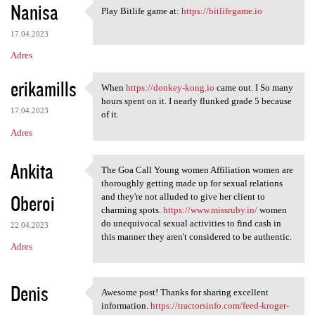
Nanisa
Play Bitlife game at:
https://bitlifegame.io
Play Bitlife game at: https:/
17.04.2023
Adres
erikamills
When
https://donkey-kong.io
came out. I So many
When https://donkey-kong.io
hours spent on it. I nearly flunked grade 5 because
17.04.2023
of it.
Adres
Ankita
The Goa Call Young women Affiliation women are
The Goa Call Young women
thoroughly getting made up for sexual relations
Oberoi
and they're not alluded to give her client to
charming spots.
https://www.missruby.in/
women
do unequivocal sexual activities to find cash in
22.04.2023
this manner they aren't considered to be authentic.
Adres
Denis
Awesome post! Thanks for sharing excellent
Awesome post! Thanks for
information.
https://tractorsinfo.com/feed-kroger-