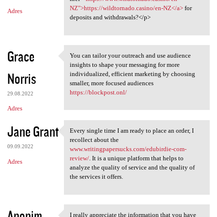
NZ">https://wildtornado.casino/en-NZ</a>
for
Adres
deposits and withdrawals?</p>
Grace
You can tailor your outreach and use audience
You can tailor your outreach
insights to shape your messaging for more
Norris
individualized, efficient marketing by choosing
smaller, more focused audiences
https://blockpost.onl/
29.08.2022
Adres
Jane Grant
Every single time I am ready to place an order, I
Every single time I am ready
recollect about the
09.09.2022
www.writingpapersucks.com/edubirdie-com-
review/
. It is a unique platform that helps to
Adres
analyze the quality of service and the quality of
the services it offers.
Anonim
I really appreciate the information that you have