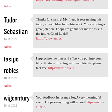
Adres
Tudor
Thanks for sharing! My friend is researching this
Thanks for sharing! My friend
topic, so your blog helps him a lot. You are doing a
Sebastian
great job here. I hope I'm gonna see more posts in
the future. Good Luck!!
https://growtent.us/
14.11.2022
Adres
tasipo
I appreciate the time and effort you put into your
I appreciate the time and
blog. To share this blog with your friends, please
robics
feel free.
https://drift-boss.io
18.11.2022
Adres
wigcentury
Your feedback helps me a lot, A very meaningful
Your feedback helps me a lot,
event, I hope everything will go well
https://moto-
28.11.2022
x3m.io/