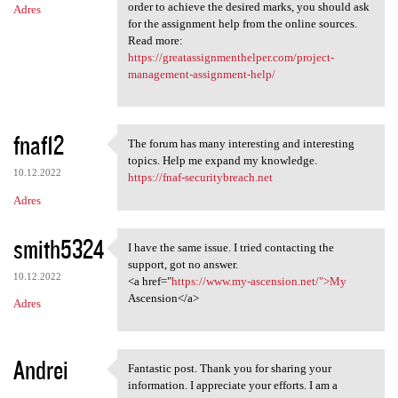
order to achieve the desired marks, you should ask
Adres
for the assignment help from the online sources.
Read more:
https://greatassignmenthelper.com/project-
management-assignment-help/
fnaf12
The forum has many interesting and interesting
The forum has many
topics. Help me expand my knowledge.
10.12.2022
https://fnaf-securitybreach.net
Adres
smith5324
I have the same issue. I tried contacting the
I have the same issue. I
support, got no answer.
10.12.2022
<a href="
https://www.my-ascension.net/">My
Ascension</a>
Adres
Andrei
Fantastic post. Thank you for sharing your
Fantastic post. Thank you for
information. I appreciate your efforts. I am a