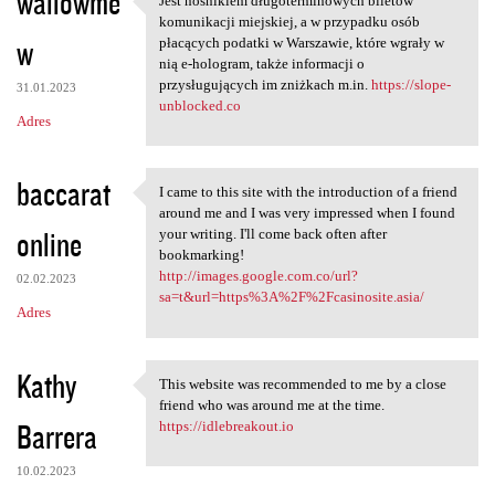
wallowme
Jest nośnikiem długoterminowych biletów
Jest nośnikiem
komunikacji miejskiej, a w przypadku osób
w
płacących podatki w Warszawie, które wgrały w
nią e-hologram, także informacji o
przysługujących im zniżkach m.in.
https://slope-
31.01.2023
unblocked.co
Adres
baccarat
I came to this site with the introduction of a friend
I came to this site with the
around me and I was very impressed when I found
online
your writing. I'll come back often after
bookmarking!
http://images.google.com.co/url?
02.02.2023
sa=t&url=https%3A%2F%2Fcasinosite.asia/
Adres
Kathy
This website was recommended to me by a close
This website was recommended
friend who was around me at the time.
Barrera
https://idlebreakout.io
10.02.2023