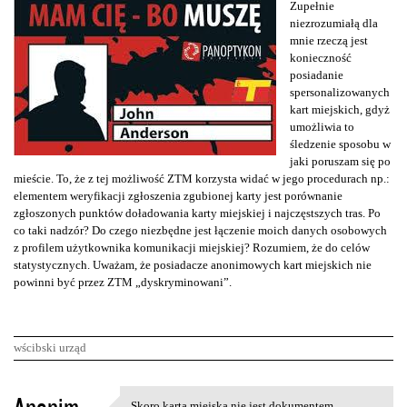
Zupełnie
niezrozumiałą dla
mnie rzeczą jest
konieczność
posiadanie
spersonalizowanych
kart miejskich, gdyż
umożliwia to
śledzenie sposobu w
jaki poruszam się po
mieście. To, że z tej możliwość ZTM korzysta widać w jego procedurach np.:
elementem weryfikacji zgłoszenia zgubionej karty jest porównanie
zgłoszonych punktów doładowania karty miejskiej i najczęstszych tras. Po
co taki nadzór? Do czego niezbędne jest łączenie moich danych osobowych
z profilem użytkownika komunikacji miejskiej? Rozumiem, że do celów
statystycznych. Uważam, że posiadacze anonimowych kart miejskich nie
powinni być przez ZTM „dyskryminowani”.
wścibski urząd
K
Skoro karta miejska nie jest dokumentem