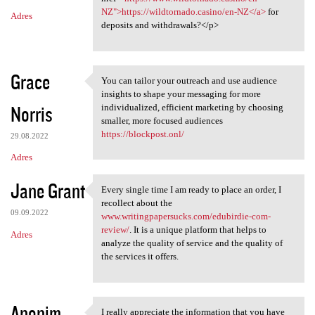
NZ">https://wildtornado.casino/en-NZ</a>
for
Adres
deposits and withdrawals?</p>
Grace
You can tailor your outreach and use audience
You can tailor your outreach
insights to shape your messaging for more
Norris
individualized, efficient marketing by choosing
smaller, more focused audiences
https://blockpost.onl/
29.08.2022
Adres
Jane Grant
Every single time I am ready to place an order, I
Every single time I am ready
recollect about the
09.09.2022
www.writingpapersucks.com/edubirdie-com-
review/
. It is a unique platform that helps to
Adres
analyze the quality of service and the quality of
the services it offers.
Anonim
I really appreciate the information that you have