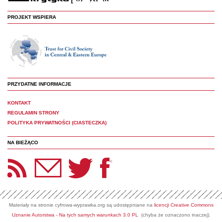
PROJEKT WSPIERA
PRZYDATNE INFORMACJE
KONTAKT
REGULAMIN STRONY
POLITYKA PRYWATNOŚCI (CIASTECZKA)
NA BIEŻĄCO
etter Panoptyka
Twitter
Facebook
<
Materiały na stronie cyfrowa-wyprawka.org są udostępniane na
licencji Creative Commons
Uznanie Autorstwa - Na tych samych warunkach 3.0 PL
(chyba że oznaczono inaczej).