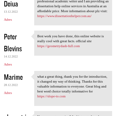
Deiua
professional academic writer and I am providing an
dissertation help online services in Australia at an
affordable price. More information about plz visit:
13.12.2022
https://www.dissertationhelper.com.au/
Adres
Peter
Best work you have done, this online website is
Best work you have done, this
really cool with great facts. official site
Blevins
https://geometrydash-full.com
14.12.2022
Adres
Marime
what a great thing, thank you for the introduction,
what a great thing, thank you
it changed my way of thinking. Thanks for this
28.12.2022
valuable information to everyone. Great blog and
best word choice totally informative for
Adres
https://slope-io.com