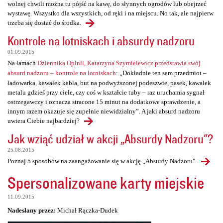
wolnej chwili można tu pójść na kawę, do słynnych ogrodów lub obejrzeć
wystawę. Wszystko dla wszystkich, od ręki i na miejscu. No tak, ale najpierw
trzeba się dostać do środka.
Kontrole na lotniskach i absurdy nadzoru
01.09.2015
Na łamach
Dziennika Opinii, Katarzyna Szymielewicz przedstawia swój
absurd nadzoru – kontrole na lotniskach
: „Dokładnie ten sam przedmiot –
ładowarka, kawałek kabla, but na podwyższonej podeszwie, pasek, kawałek
metalu gdzieś przy ciele, czy coś w kształcie tuby – raz uruchamia sygnał
ostrzegawczy i oznacza stracone 15 minut na dodatkowe sprawdzenie, a
innym razem okazuje się zupełnie niewidzialny”. A jaki absurd nadzoru
uwiera Ciebie najbardziej?
Jak wziąć udział w akcji „Absurdy Nadzoru"?
25.08.2015
Poznaj 5 sposobów na zaangażowanie się w akcję „Absurdy Nadzoru".
Spersonalizowane karty miejskie
11.09.2015
Nadesłany przez:
Michał Rączka-Dudek