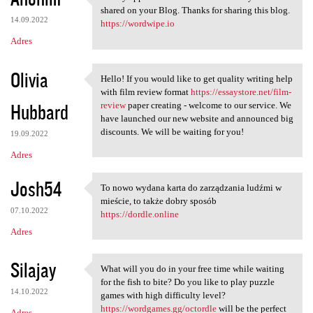
I really appreciate the
shared on your Blog. Thanks for sharing this blog.
14.09.2022
https://wordwipe.io
Adres
Olivia
Hello! If you would like to get quality writing help
Hello! If you would like to
with film review format
https://essaystore.net/film-
Hubbard
review
paper creating - welcome to our service. We
have launched our new website and announced big
discounts. We will be waiting for you!
19.09.2022
Adres
Josh54
To nowo wydana karta do zarządzania ludźmi w
To nowo wydana karta do
mieście, to także dobry sposób
07.10.2022
https://dordle.online
Adres
Silajay
What will you do in your free time while waiting
What will you do in your free
for the fish to bite? Do you like to play puzzle
14.10.2022
games with high difficulty level?
https://wordgames.gg/octordle
will be the perfect
Adres