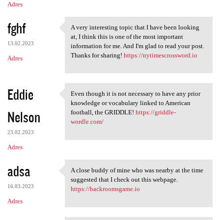
Adres
fghf
A very interesting topic that I have been looking
A very interesting topic that
at, I think this is one of the most important
13.02.2023
information for me. And I'm glad to read your post.
Thanks for sharing!
https://nytimescrossword.io
Adres
Eddie
Even though it is not necessary to have any prior
Even though it is not
knowledge or vocabulary linked to American
Nelson
football, the GRIDDLE!
https://griddle-
wordle.com/
23.02.2023
Adres
adsa
A close buddy of mine who was nearby at the time
A close buddy of mine who was
suggested that I check out this webpage.
16.03.2023
https://backroomsgame.io
Adres