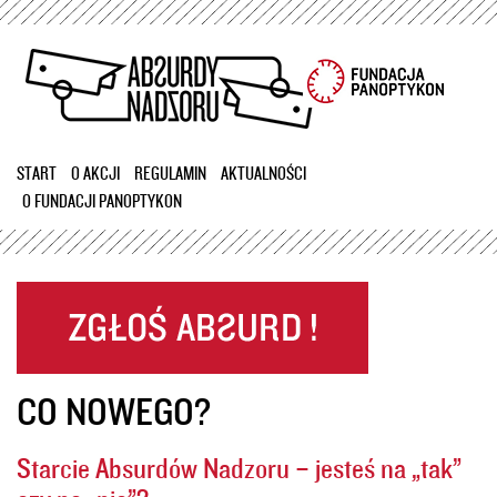
Przejdź
do
treści
START
O AKCJI
REGULAMIN
AKTUALNOŚCI
O FUNDACJI PANOPTYKON
CO NOWEGO?
Starcie Absurdów Nadzoru – jesteś na „tak”