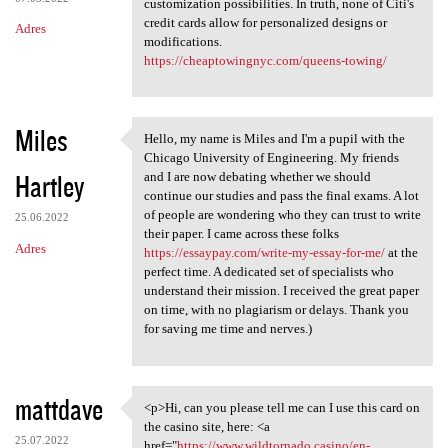
customization possibilities. In truth, none of Citi's
credit cards allow for personalized designs or
Adres
modifications.
https://cheaptowingnyc.com/queens-towing/
Miles
Hello, my name is Miles and I'm a pupil with the
Hello, my name is Miles and I
Chicago University of Engineering. My friends
Hartley
and I are now debating whether we should
continue our studies and pass the final exams. A lot
of people are wondering who they can trust to write
25.06.2022
their paper. I came across these folks
Adres
https://essaypay.com/write-my-essay-for-me/
at the
perfect time. A dedicated set of specialists who
understand their mission. I received the great paper
on time, with no plagiarism or delays. Thank you
for saving me time and nerves.)
mattdave
<p>Hi, can you please tell me can I use this card on
<p>Hi, can you please tell me
the casino site, here: <a
25.07.2022
href="
https://www.wildtornado.casino/en-