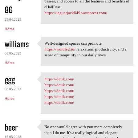
passes, and access to all the features and benefits of
86
eHallPass.
https://jaguarjack849.wordpress.com/
29.04.2023
Adres
williams
Well-designed spaces can promote
Well-designed spaces can
https://wordle2.io/
relaxation, productivity, and a
06.05.2023
sense of tranquility in our daily lives.
Adres
ggg
https://detik.com/
https://detik.com/
https://detik.com/
08.05.2023
https://detik.com/
https://detik.com/
Adres
https://detik.com/
beer
No one would agree with you more completely
No one would agree with you
than I do me. It's a really logical and elegant
15.05.2023