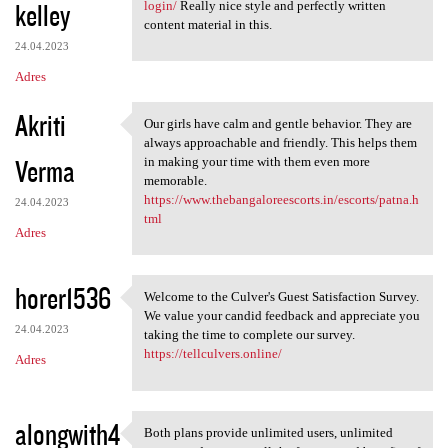
kelley
login/
Really nice style and perfectly written
content material in this.
24.04.2023
Adres
Akriti
Our girls have calm and gentle behavior. They are
Our girls have calm and
always approachable and friendly. This helps them
Verma
in making your time with them even more
memorable.
https://www.thebangaloreescorts.in/escorts/patna.h
24.04.2023
tml
Adres
horer1536
Welcome to the Culver's Guest Satisfaction Survey.
Welcome to the Culver's Guest
We value your candid feedback and appreciate you
24.04.2023
taking the time to complete our survey.
https://tellculvers.online/
Adres
alongwith4
Both plans provide unlimited users, unlimited
Both plans provide unlimited