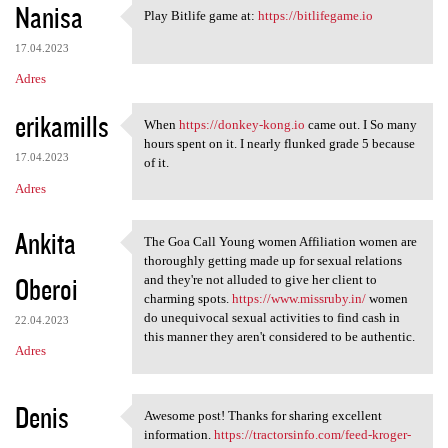
Nanisa
Play Bitlife game at:
https://bitlifegame.io
Play Bitlife game at: https:/
17.04.2023
Adres
erikamills
When
https://donkey-kong.io
came out. I So many
When https://donkey-kong.io
hours spent on it. I nearly flunked grade 5 because
17.04.2023
of it.
Adres
Ankita
The Goa Call Young women Affiliation women are
The Goa Call Young women
thoroughly getting made up for sexual relations
Oberoi
and they're not alluded to give her client to
charming spots.
https://www.missruby.in/
women
do unequivocal sexual activities to find cash in
22.04.2023
this manner they aren't considered to be authentic.
Adres
Denis
Awesome post! Thanks for sharing excellent
Awesome post! Thanks for
information.
https://tractorsinfo.com/feed-kroger-