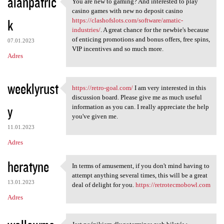
alanpatric
You are new to gaming? And interested to play
You are new to gaming? And
casino games with new no deposit casino
k
https://clashofslots.com/software/amatic-
industries/
. A great chance for the newbie's because
of enticing promotions and bonus offers, free spins,
07.01.2023
VIP incentives and so much more.
Adres
weeklyrust
https://retro-goal.com/
I am very interested in this
https://retro-goal.com/ I am
discussion board. Please give me as much useful
y
information as you can. I really appreciate the help
you've given me.
11.01.2023
Adres
heratyne
In terms of amusement, if you don't mind having to
In terms of amusement, if you
attempt anything several times, this will be a great
13.01.2023
deal of delight for you.
https://retrotecmobowl.com
Adres