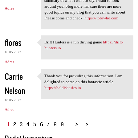
summary of what I want to say. I want to look
around your blog more. I'm sure there are more
Adres
good topics on my blog that you can write about.
Please come and check.
https://totowho.com
flores
Drift Hunters is a fun driving game
https://drift-
Drift Hunters is a fun
hunters.io
16.05.2023
Adres
Carrie
Thank you for providing this information. I am
Thank you for providing this
delighted to come on this fantastic article.
Nelson
https://baldisbasics.io
18.05.2023
Adres
S
1
2
3
4
5
6
7
8
9
…
t