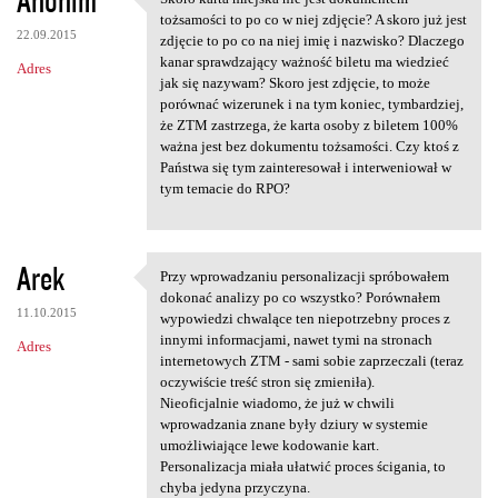
Anonim
Skoro karta miejska nie jest
o
tożsamości to po co w niej zdjęcie? A skoro już jest
22.09.2015
m
zdjęcie to po co na niej imię i nazwisko? Dlaczego
kanar sprawdzający ważność biletu ma wiedzieć
Adres
e
jak się nazywam? Skoro jest zdjęcie, to może
n
porównać wizerunek i na tym koniec, tymbardziej,
że ZTM zastrzega, że karta osoby z biletem 100%
t
ważna jest bez dokumentu tożsamości. Czy ktoś z
a
Państwa się tym zainteresował i interweniował w
tym temacie do RPO?
r
z
e
Arek
Przy wprowadzaniu personalizacji spróbowałem
Przy wprowadzaniu
dokonać analizy po co wszystko? Porównałem
11.10.2015
wypowiedzi chwalące ten niepotrzebny proces z
innymi informacjami, nawet tymi na stronach
Adres
internetowych ZTM - sami sobie zaprzeczali (teraz
oczywiście treść stron się zmieniła).
Nieoficjalnie wiadomo, że już w chwili
wprowadzania znane były dziury w systemie
umożliwiające lewe kodowanie kart.
Personalizacja miała ułatwić proces ścigania, to
chyba jedyna przyczyna.