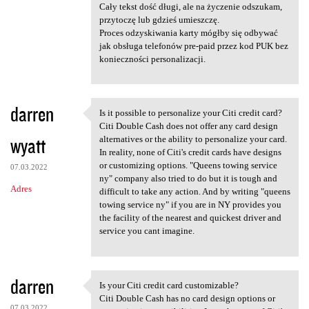
Cały tekst dość długi, ale na życzenie odszukam,
przytoczę lub gdzieś umieszczę.
Proces odzyskiwania karty mógłby się odbywać
jak obsługa telefonów pre-paid przez kod PUK bez
konieczności personalizacji.
darren
Is it possible to personalize your Citi credit card?
Is it possible to personalize
Citi Double Cash does not offer any card design
wyatt
alternatives or the ability to personalize your card.
In reality, none of Citi's credit cards have designs
or customizing options. "Queens towing service
07.03.2022
ny" company also tried to do but it is tough and
Adres
difficult to take any action. And by writing "queens
towing service ny" if you are in NY provides you
the facility of the nearest and quickest driver and
service you cant imagine.
darren
Is your Citi credit card customizable?
Is your Citi credit card
Citi Double Cash has no card design options or
07.03.2022