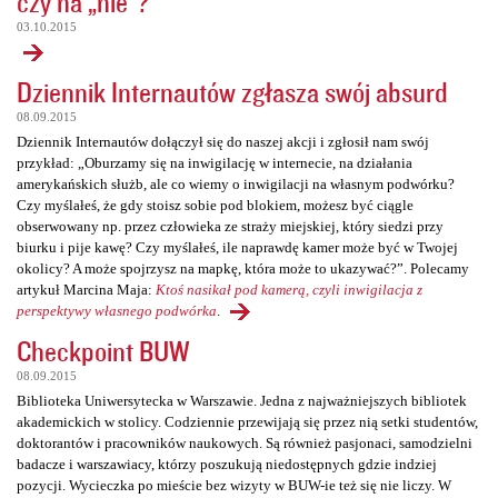
czy na „nie”?
03.10.2015
Dziennik Internautów zgłasza swój absurd
08.09.2015
Dziennik Internautów dołączył się do naszej akcji i zgłosił nam swój
przykład: „Oburzamy się na inwigilację w internecie, na działania
amerykańskich służb, ale co wiemy o inwigilacji na własnym podwórku?
Czy myślałeś, że gdy stoisz sobie pod blokiem, możesz być ciągle
obserwowany np. przez człowieka ze straży miejskiej, który siedzi przy
biurku i pije kawę? Czy myślałeś, ile naprawdę kamer może być w Twojej
okolicy? A może spojrzysz na mapkę, która może to ukazywać?”. Polecamy
artykuł Marcina Maja:
Ktoś nasikał pod kamerą, czyli inwigilacja z
perspektywy własnego podwórka
.
Checkpoint BUW
08.09.2015
Biblioteka Uniwersytecka w Warszawie. Jedna z najważniejszych bibliotek
akademickich w stolicy. Codziennie przewijają się przez nią setki studentów,
doktorantów i pracowników naukowych. Są również pasjonaci, samodzielni
badacze i warszawiacy, którzy poszukują niedostępnych gdzie indziej
pozycji. Wycieczka po mieście bez wizyty w BUW-ie też się nie liczy. W