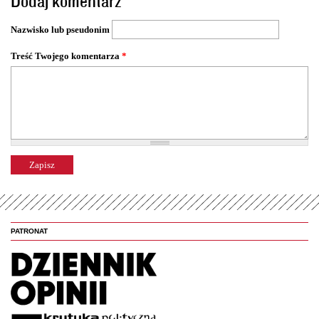
Dodaj komentarz
r
o
Nazwisko lub pseudonim
n
y
Treść Twojego komentarza
*
PATRONAT