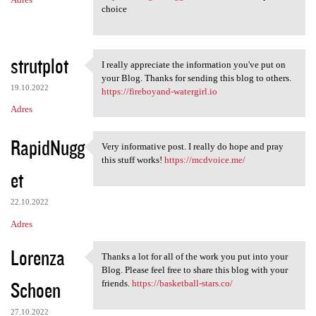
choice
strutplot
I really appreciate the information you've put on
I really appreciate the
your Blog. Thanks for sending this blog to others.
19.10.2022
https://fireboyand-watergirl.io
Adres
RapidNugg
Very informative post. I really do hope and pray
Very informative post. I
this stuff works!
https://mcdvoice.me/
et
22.10.2022
Adres
Lorenza
Thanks a lot for all of the work you put into your
Thanks a lot for all of the
Blog. Please feel free to share this blog with your
Schoen
friends.
https://basketball-stars.co/
27.10.2022