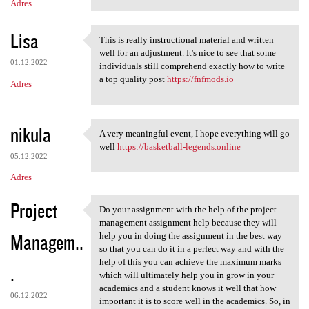
Adres
Lisa
This is really instructional material and written
This is really instructional
well for an adjustment. It's nice to see that some
01.12.2022
individuals still comprehend exactly how to write
a top quality post
https://fnfmods.io
Adres
nikula
A very meaningful event, I hope everything will go
A very meaningful event, I
well
https://basketball-legends.online
05.12.2022
Adres
Project
Do your assignment with the help of the project
Do your assignment with the
management assignment help because they will
Managem..
help you in doing the assignment in the best way
so that you can do it in a perfect way and with the
help of this you can achieve the maximum marks
.
which will ultimately help you in grow in your
academics and a student knows it well that how
06.12.2022
important it is to score well in the academics. So, in