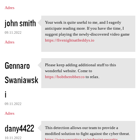
Adres
john smith
Your work is quite useful to me, and I eagerly
Your work is quite useful to
anticipate reading more. If you have the time, I
09.11.2022
suggest playing the newly-discovered video game
https://fivenightsatfreddys.io
Adres
Gennaro
Please keep adding additional stuff to this
Please keep adding additional
wonderful website. Come to
Swaniawsk
https://bobtherobber.co
to relax.
i
09.11.2022
Adres
dany4422
This detection allows our team to provide a
This detection allows our
modified solution to fight against the cyber threat.
10.11.2022
https://www.securityx.ca/endpoint-security