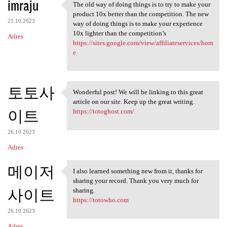
imraju
The old way of doing things is to try to make your
The old way of doing things
product 10x better than the competition. The new
21.10.2023
way of doing things is to make your experience
10x lighter than the competition’s
Adres
https://sites.google.com/view/affiliateservices/hom
e
토토사
Wonderful post! We will be linking to this great
Wonderful post! We will be
article on our site. Keep up the great writing.
이트
https://totoghost.com/
26.10.2023
Adres
메이저
I also learned something new from it, thanks for
I also learned something new
sharing your record. Thank you very much for
사이트
sharing.
https://totowho.com
26.10.2023
Adres