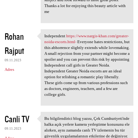
Thanks a lot for enjoying this beauty article with
me
Rohan
Independent
https://www.nargis-khan.com/greater-
Independent https://www
noida-escorts.html-
Everyone hates restrictions, but
Rajput
this abhorrence slightly extends while lovemaking.
A small rejection from your partner might become a
spoiler and you can prevent this risk by appointing
09.11.2023
Independent call girls in Greater Noida.
Adres
Independent Greater Noida escorts are an ideal
option for relishing a romantic play liberally.
These girls come up from various professions such
as doctors, engineers, teachers, and a few are
college girls.
Canli TV
Bu bilgilendirici blog yazısı, Çek Cumhuriyeti'nde
Bu bilgilendirici blog yazısı
halka açık yerlere kamera yerleştirme konusunu ele
09.11.2023
alırken, aynı zamanda canlı TV izlemenin bu tür
güvenlik uygulamalarının etkilerine de değiniyor.