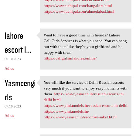
https://www.ruchipal.com/bangalore.html
https://www.ruchipal.com/ahmedabad.html
lahore
Want to have a good time with friends? Lahore
Want to have a good time with
Call Girls Services is what you need. You can hang
escort l...
out with them like they're your girlfriend and be
happy with them.
https://callgirlsinlahores.online/
06.10.2023
Adres
Yasmeengi
You will like the service of Delhi Russian escorts
You will like the service of
very much if you want to enjoy sexy moments with
rls
them.
https://www.yasmeen.in/russian-escorts-in-
delhi.html
https://www.pinkmodels.in/russian-escorts-in-delhi
07.10.2023
https://www.pinkmodels.in/
Adres
https://www.yasmeen.in/escort-in-saket.html