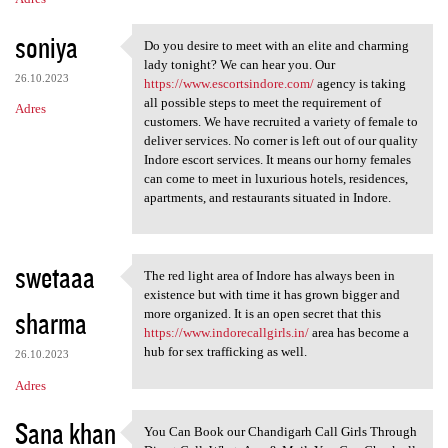
soniya
Do you desire to meet with an elite and charming
Do you desire to meet with an
lady tonight? We can hear you. Our
26.10.2023
https://www.escortsindore.com/
agency is taking
all possible steps to meet the requirement of
Adres
customers. We have recruited a variety of female to
deliver services. No corner is left out of our quality
Indore escort services. It means our horny females
can come to meet in luxurious hotels, residences,
apartments, and restaurants situated in Indore.
swetaaa
The red light area of Indore has always been in
The red light area of Indore
existence but with time it has grown bigger and
sharma
more organized. It is an open secret that this
https://www.indorecallgirls.in/
area has become a
hub for sex trafficking as well.
26.10.2023
Adres
Sana khan
You Can Book our Chandigarh Call Girls Through
You Can Book our Chandigarh