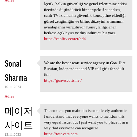
Adres
İçerik, halkın güvenliği ve genel izlenimine etkisi
üzerinde düşündürücü bir perspektif sunarken,
canlı TV izlemenin güvenlik konseptine eklediği
görsel zenginliğin ve bilinç düzeyini artırmanın
avantajlarını vurguluyor. Konuyla ilgilenen
herkese açıklayıcı ve düşündürücü bir yazı.
https://canlitv.center/hd4
Sonal
We are the best escort service agency in Goa. Hire
We are the best escort
Russian, Independent and VIP call girls for adult
Sharma
fun.
https://goa-escorts.net/
10.11.2023
Adres
메이저
The content you maintain is completely authentic.
The content you maintain is
I understand that everyone wants to mention this
사이트
very equal issue, but I just want you to place it in a
way that everyone can recognize
https://totovera.com
12.11.2023