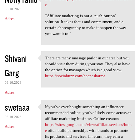
https://sites.google.com/view
o
e
06.10.2023
m
“Affiliate marketing is not a ‘push-button’
Adres
e
solution. It takes focus and commitment, and a
certain choreography to make it happen the way
n
you want it to.”
t
a
r
Shivani
There are many massage parlor in our area but you
There are many massage parlor
z
should visit them during your stay. They also have
Garg
the option for massages which is a good view.
e
https://sociabuzz.com/heenasharma
06.10.2023
Adres
swetaaa
If you’ve ever bought something an influencer
If you’ve ever bought
recommended online, you’ve likely come across an
06.10.2023
affiliate marketing business. Online creators
https://sites.google.com/view/affiliateservices/hom
Adres
e
often build partnerships with brands to promote
its products and services. In return, they earn a