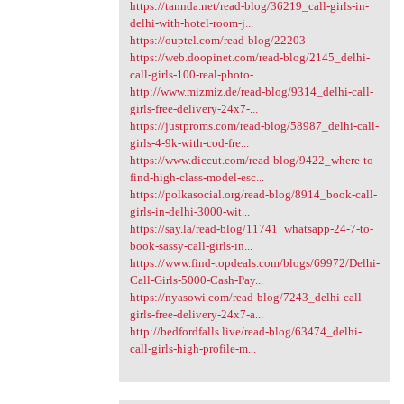
https://tannda.net/read-blog/36219_call-girls-in-
delhi-with-hotel-room-j...
https://ouptel.com/read-blog/22203
https://web.doopinet.com/read-blog/2145_delhi-
call-girls-100-real-photo-...
http://www.mizmiz.de/read-blog/9314_delhi-call-
girls-free-delivery-24x7-...
https://justproms.com/read-blog/58987_delhi-call-
girls-4-9k-with-cod-fre...
https://www.diccut.com/read-blog/9422_where-to-
find-high-class-model-esc...
https://polkasocial.org/read-blog/8914_book-call-
girls-in-delhi-3000-wit...
https://say.la/read-blog/11741_whatsapp-24-7-to-
book-sassy-call-girls-in...
https://www.find-topdeals.com/blogs/69972/Delhi-
Call-Girls-5000-Cash-Pay...
https://nyasowi.com/read-blog/7243_delhi-call-
girls-free-delivery-24x7-a...
http://bedfordfalls.live/read-blog/63474_delhi-
call-girls-high-profile-m...