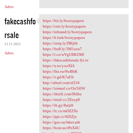
Adres
fakecashfo
https://bit.ly/boxtypapers
https://bit.ly/boxtypapers
https://cutt.ly/boxtypapers
rsale
https://rebrand.ly/boxtypapers
https://b.link/boxtypapers
https://zeep.ly/DKjbb
13.11.2023
https://buff.ly/3M1zou7
Adres
https://t.co/wVgUIlKUMf
https://fakecashforsale.fyi.to
https://u.to/yooXIA
https://0rz.tw/8wBbK
https://v.gd/K7aFJr
http://alturl.com/zf234
https://trimurl.co/OoTdlW
https://thinfi.com/0blhu
https://reurl.cc/2Eeyp9
https://rb.gy/8aijt0
https://lc.cx/mOZZXs
https://ppt.cc/fdXZjx
https://goo.su/fakecash
https://bom.so/rPzX4U