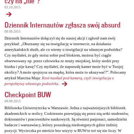
czy na „nie”?
03.10.2015
Dziennik Internautów zgłasza swój absurd
08.09.2015
Dziennik Internautów dołączył się do naszej akcji i zgłosił nam swój
przykład: „Oburzamy się na inwigilację w internecie, na działania
amerykańskich służb, ale co wiemy o inwigilacji na własnym podwórku?
Czy myślałeś, że gdy stoisz sobie pod blokiem, możesz być ciągle
obserwowany np. przez człowieka ze straży miejskiej, który siedzi przy
biurku i pije kawę? Czy myślałeś, ile naprawdę kamer może być w Twojej
okolicy? A może spojrzysz na mapkę, która może to ukazywać?”. Polecamy
artykuł Marcina Maja:
Ktoś nasikał pod kamerą, czyli inwigilacja z
perspektywy własnego podwórka
.
Checkpoint BUW
08.09.2015
Biblioteka Uniwersytecka w Warszawie. Jedna z najważniejszych bibliotek
akademickich w stolicy. Codziennie przewijają się przez nią setki studentów,
doktorantów i pracowników naukowych. Są również pasjonaci, samodzielni
badacze i warszawiacy, którzy poszukują niedostępnych gdzie indziej
pozycji. Wycieczka po mieście bez wizyty w BUW-ie też się nie liczy. W