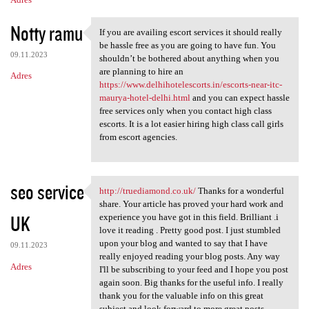
Notty ramu
If you are availing escort services it should really
If you are availing escort
be hassle free as you are going to have fun. You
09.11.2023
shouldn’t be bothered about anything when you
are planning to hire an
Adres
https://www.delhihotelescorts.in/escorts-near-itc-
maurya-hotel-delhi.html
and you can expect hassle
free services only when you contact high class
escorts. It is a lot easier hiring high class call girls
from escort agencies.
seo service
http://truediamond.co.uk/
Thanks for a wonderful
http://truediamond.co.uk/
share. Your article has proved your hard work and
UK
experience you have got in this field. Brilliant .i
love it reading . Pretty good post. I just stumbled
upon your blog and wanted to say that I have
09.11.2023
really enjoyed reading your blog posts. Any way
Adres
I'll be subscribing to your feed and I hope you post
again soon. Big thanks for the useful info. I really
thank you for the valuable info on this great
subject and look forward to more great posts.