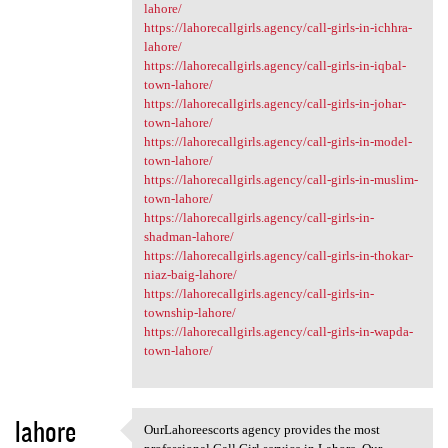
lahore/
https://lahorecallgirls.agency/call-girls-in-ichhra-
lahore/
https://lahorecallgirls.agency/call-girls-in-iqbal-
town-lahore/
https://lahorecallgirls.agency/call-girls-in-johar-
town-lahore/
https://lahorecallgirls.agency/call-girls-in-model-
town-lahore/
https://lahorecallgirls.agency/call-girls-in-muslim-
town-lahore/
https://lahorecallgirls.agency/call-girls-in-
shadman-lahore/
https://lahorecallgirls.agency/call-girls-in-thokar-
niaz-baig-lahore/
https://lahorecallgirls.agency/call-girls-in-
township-lahore/
https://lahorecallgirls.agency/call-girls-in-wapda-
town-lahore/
lahore
OurLahoreescorts agency provides the most
OurLahoreescorts agency