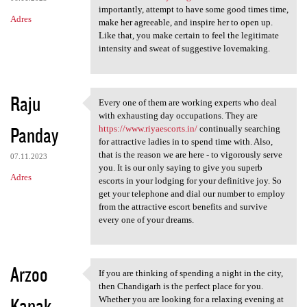
importantly, attempt to have some good times time,
Adres
make her agreeable, and inspire her to open up.
Like that, you make certain to feel the legitimate
intensity and sweat of suggestive lovemaking.
Raju
Every one of them are working experts who deal
Every one of them are working
with exhausting day occupations. They are
Panday
https://www.riyaescorts.in/
continually searching
for attractive ladies in to spend time with. Also,
that is the reason we are here - to vigorously serve
07.11.2023
you. It is our only saying to give you superb
Adres
escorts in your lodging for your definitive joy. So
get your telephone and dial our number to employ
from the attractive escort benefits and survive
every one of your dreams.
Arzoo
If you are thinking of spending a night in the city,
If you are thinking of
then Chandigarh is the perfect place for you.
Kanak
Whether you are looking for a relaxing evening at