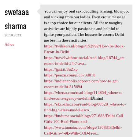
swetaaa
You can enjoy oral sex, cuddling, kissing, blowjob,
You can enjoy oral sex,
and sucking from our ladies. Even erotic massage
sharma
is a top choice for our clients. All these naughty
activities are highly passionate and helpful to
ignite your passion. The housewife escorts Delhi
20.10.2023
are best in these activities.
Adres
https://twikkers.nl/blogs/152992/How-To-Book-
Escort-In-Delhi
https://travelwithme.social/read-blog/18744_are-
escort-in-delhi-24-7-ava...
https://jpst.it/3nZkp
https://penzu.com/p/c573d81b
https://indianapolis.adposta.com/how-to-get-
escort-in-delhi-815694
https://vherso.com/read-blog/114854_where-to-
find-escorts-agency-in-delhi
聽.html
https://ekcochat.com/read-blog/60528_where-to-
find-high-class-model-esco...
https://huduma.social/blogs/271683/Delhi-Call-
Girls-100-Real-Photo-s-of-...
https://www.tamaiaz.com/blogs/130831/Delhi-
Call-Girls-4-9k-With-COD-Free...