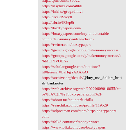
http://tpmr.com/r/89522
https://itsylinx.com/48bfi
https://lnkl.st/gtvgxdlmvi
http://dlvr.it/Sycyfl
http://trbr.io/IP3ep9t
https://boxtypapers.com/
https://boxtypapers.com/buy-undetectable-
counterfeit-money-online-cheap-...
https://twitter.com/boxtypapers
https://groups.google.com/g/makemoneysuccess
https://groups.google.com/g/makemoneysuccess/c
/6ML1YVOE7es
https://scholar.google.com/citations?
hl=fr&user=UyH-gYAAAAAJ
https://archive.org/details/
@buy_usa_dollars_briti
sh_banknotes
https://web.archive.org/web/20220609010055/htt
ps%3A%2F%2Fboxtypapers.com%2F
https://about.me/counterfeitbills
https://searchika.com/user/profile/119529
https://adpostman.com/store/https-boxtypapers-
com/
https://folkd.com/user/moneyprinter
https://www.folkd.com/user/boxtypapers