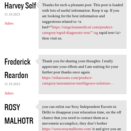
Harvey Self
Thanks for such a pleasant post. This post is loaded
Thanks for such a pleasant
with lots of useful information. Keep it up. If you
11.10.2023
are looking for the best information and
suggestions related to <a
Adres
href="
https://singcleanmedical.com/product-
category/rapid-diagnostic-test/">ag
rapid test</a>
then visit us.
Frederick
Thank you for sharing your thoughts. I really
Thank you for sharing your
appreciate your efforts and I am waiting for your
Reardon
further post thanks once again.
https://nihaowato.com/product-
category/automation-intelligence-solution-...
11.10.2023
Adres
ROSY
you can enlist our Sexy Independent Escorts in
you can enlist our Sexy
Delhi to disappear your relaxation time, on the off
MALHOTR
chance that you need to contact them as a
movement accomplice, they don’t bother
https://www.rosymalhotra.com/
it and give you an