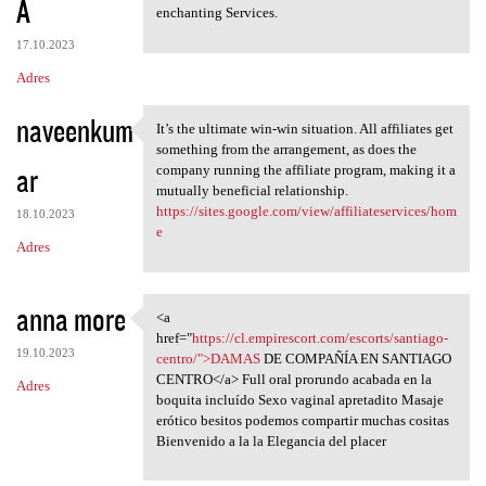
A
enchanting Services.
17.10.2023
Adres
naveenkum
It’s the ultimate win-win situation. All affiliates get
It’s the ultimate win-win
something from the arrangement, as does the
ar
company running the affiliate program, making it a
mutually beneficial relationship.
https://sites.google.com/view/affiliateservices/hom
18.10.2023
e
Adres
anna more
<a
<a href="https://cl
href="
https://cl.empirescort.com/escorts/santiago-
19.10.2023
centro/">DAMAS
DE COMPAÑÍA EN SANTIAGO
CENTRO</a> Full oral prorundo acabada en la
Adres
boquita incluído Sexo vaginal apretadito Masaje
erótico besitos podemos compartir muchas cositas
Bienvenido a la la Elegancia del placer