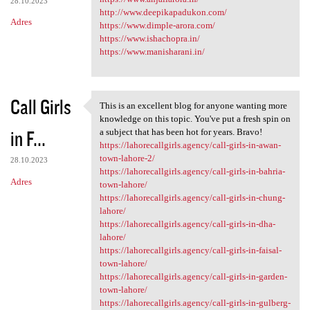
28.10.2023
http://www.deepikapadukon.com/
Adres
https://www.dimple-arora.com/
https://www.ishachopra.in/
https://www.manisharani.in/
Call Girls
This is an excellent blog for anyone wanting more
This is an excellent blog for
knowledge on this topic. You've put a fresh spin on
in F...
a subject that has been hot for years. Bravo!
https://lahorecallgirls.agency/call-girls-in-awan-
town-lahore-2/
28.10.2023
https://lahorecallgirls.agency/call-girls-in-bahria-
Adres
town-lahore/
https://lahorecallgirls.agency/call-girls-in-chung-
lahore/
https://lahorecallgirls.agency/call-girls-in-dha-
lahore/
https://lahorecallgirls.agency/call-girls-in-faisal-
town-lahore/
https://lahorecallgirls.agency/call-girls-in-garden-
town-lahore/
https://lahorecallgirls.agency/call-girls-in-gulberg-