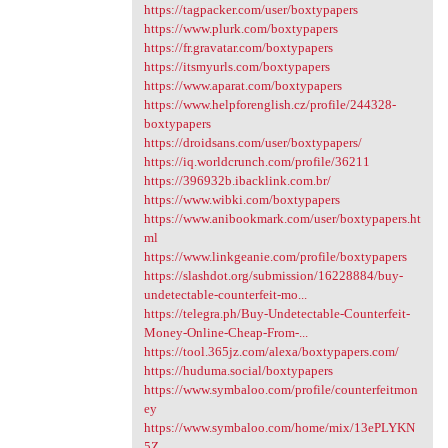
https://tagpacker.com/user/boxtypapers
https://www.plurk.com/boxtypapers
https://fr.gravatar.com/boxtypapers
https://itsmyurls.com/boxtypapers
https://www.aparat.com/boxtypapers
https://www.helpforenglish.cz/profile/244328-
boxtypapers
https://droidsans.com/user/boxtypapers/
https://iq.worldcrunch.com/profile/36211
https://396932b.ibacklink.com.br/
https://www.wibki.com/boxtypapers
https://www.anibookmark.com/user/boxtypapers.ht
ml
https://www.linkgeanie.com/profile/boxtypapers
https://slashdot.org/submission/16228884/buy-
undetectable-counterfeit-mo...
https://telegra.ph/Buy-Undetectable-Counterfeit-
Money-Online-Cheap-From-...
https://tool.365jz.com/alexa/boxtypapers.com/
https://huduma.social/boxtypapers
https://www.symbaloo.com/profile/counterfeitmon
ey
https://www.symbaloo.com/home/mix/13ePLYKN
5Z