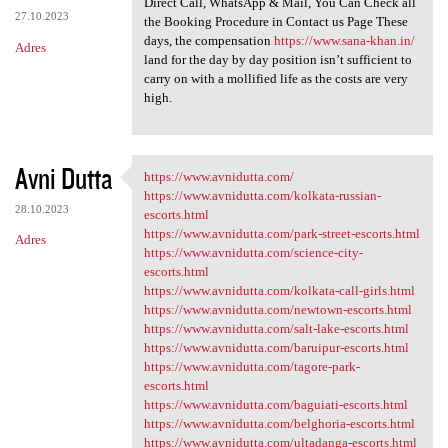
Direct Call, WhatsApp & Mail, You Can Check all
27.10.2023
the Booking Procedure in Contact us Page These
days, the compensation
https://www.sana-khan.in/
Adres
land for the day by day position isn’t sufficient to
carry on with a mollified life as the costs are very
high.
Avni Dutta
https://www.avnidutta.com/
https://www.avnidutta.com/
https://www.avnidutta.com/kolkata-russian-
28.10.2023
escorts.html
https://www.avnidutta.com/park-street-escorts.html
Adres
https://www.avnidutta.com/science-city-
escorts.html
https://www.avnidutta.com/kolkata-call-girls.html
https://www.avnidutta.com/newtown-escorts.html
https://www.avnidutta.com/salt-lake-escorts.html
https://www.avnidutta.com/baruipur-escorts.html
https://www.avnidutta.com/tagore-park-
escorts.html
https://www.avnidutta.com/baguiati-escorts.html
https://www.avnidutta.com/belghoria-escorts.html
https://www.avnidutta.com/ultadanga-escorts.html