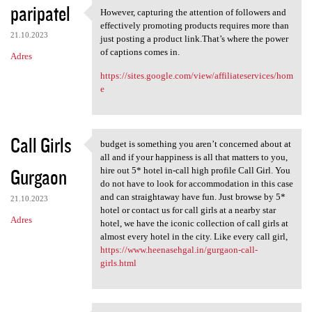
paripatel
However, capturing the attention of followers and
However, capturing the
effectively promoting products requires more than
21.10.2023
just posting a product link.That’s where the power
of captions comes in.
Adres
https://sites.google.com/view/affiliateservices/hom
e
Call Girls
budget is something you aren’t concerned about at
budget is something you aren
all and if your happiness is all that matters to you,
Gurgaon
hire out 5* hotel in-call high profile Call Girl. You
do not have to look for accommodation in this case
and can straightaway have fun. Just browse by 5*
21.10.2023
hotel or contact us for call girls at a nearby star
Adres
hotel, we have the iconic collection of call girls at
almost every hotel in the city. Like every call girl,
https://www.heenasehgal.in/gurgaon-call-
girls.html