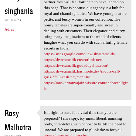
Not every India escort agency
partner. You will feel fortunate to have landed on
singhania
this page. That is because our agency is a hub for
royal and charming ladies. We have young, mature,
petite, and busty women in our collection. The
28.10.2023
horny females are super-friendly and sweet in
Adres
dealing with customers. Their elegance and curvy
bring many imaginations to the mind of clients.
Imagine what you can do with such alluring female
escorts in India.
https://sites.google.com/view/shwetamalik/
https://shwetamalik.creatorlink.net/
https://shwetamalik.godaddysites.com/
https://shwetamalik.hashnode.dev/indore-call-
girls-2500-cash-payment-fre...
https://sanskaritanyajain.wixsite.com/indorecallgir
ls
Rosy
Is it right to state for a vital time that you are
Is it right to state for a
prepared? I am a spry, icy mass, liberal, amazing
Malhotra
body, completing with cobber to fulfill the need to
unwind. We are prepared to plunk down for you.
https://www.anjaliarora.in/