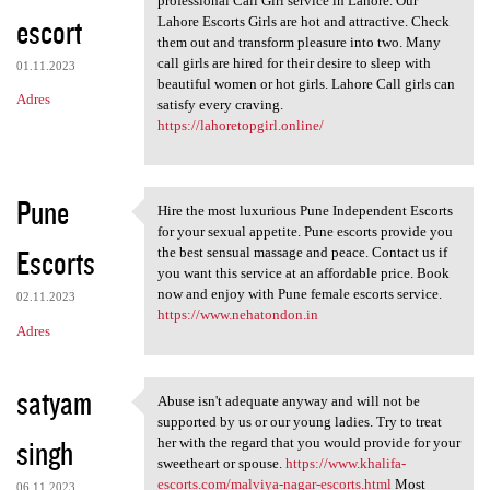
professional Call Girl service in Lahore. Our
escort
Lahore Escorts Girls are hot and attractive. Check
them out and transform pleasure into two. Many
call girls are hired for their desire to sleep with
01.11.2023
beautiful women or hot girls. Lahore Call girls can
Adres
satisfy every craving.
https://lahoretopgirl.online/
Pune
Hire the most luxurious Pune Independent Escorts
Hire the most luxurious Pune
for your sexual appetite. Pune escorts provide you
Escorts
the best sensual massage and peace. Contact us if
you want this service at an affordable price. Book
now and enjoy with Pune female escorts service.
02.11.2023
https://www.nehatondon.in
Adres
satyam
Abuse isn't adequate anyway and will not be
Abuse isn't adequate anyway
supported by us or our young ladies. Try to treat
singh
her with the regard that you would provide for your
sweetheart or spouse.
https://www.khalifa-
escorts.com/malviya-nagar-escorts.html
Most
06.11.2023