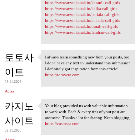
https://www.arzookanak.in/kasauli-call-girls
https://www.arzookanak.in/kalka-call-girls
https://www.arzookanak.in/patiala-call-girls
https://www.arzookanak.in/ambala-call-girls
https://www.arzookanak.in/burail-call-girls
https://www.arzookanak.in/landran-call-girls
토토사
I always learn something new from your posts, too.
I always learn something new
I don't have any text to understand this submission
이트
I definitely got inspiration from this article!
https://totovera.com
08.11.2023
Adres
카지노
Your blog provided us with valuable information
Your blog provided us with
to work with. Each & every tips of your post are
사이트
awesome. Thanks a lot for sharing. Keep blogging,
https://casinsaa.com
09.11.2023
Adres