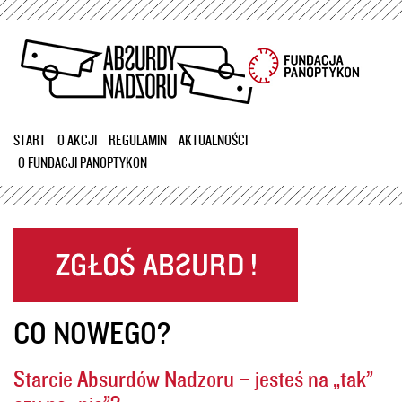
Przejdź
do
treści
START
O AKCJI
REGULAMIN
AKTUALNOŚCI
O FUNDACJI PANOPTYKON
CO NOWEGO?
Starcie Absurdów Nadzoru – jesteś na „tak”