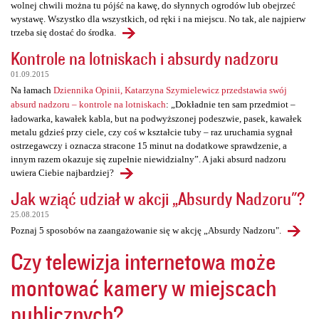
wolnej chwili można tu pójść na kawę, do słynnych ogrodów lub obejrzeć
wystawę. Wszystko dla wszystkich, od ręki i na miejscu. No tak, ale najpierw
trzeba się dostać do środka.
Kontrole na lotniskach i absurdy nadzoru
01.09.2015
Na łamach
Dziennika Opinii, Katarzyna Szymielewicz przedstawia swój
absurd nadzoru – kontrole na lotniskach
: „Dokładnie ten sam przedmiot –
ładowarka, kawałek kabla, but na podwyższonej podeszwie, pasek, kawałek
metalu gdzieś przy ciele, czy coś w kształcie tuby – raz uruchamia sygnał
ostrzegawczy i oznacza stracone 15 minut na dodatkowe sprawdzenie, a
innym razem okazuje się zupełnie niewidzialny”. A jaki absurd nadzoru
uwiera Ciebie najbardziej?
Jak wziąć udział w akcji „Absurdy Nadzoru"?
25.08.2015
Poznaj 5 sposobów na zaangażowanie się w akcję „Absurdy Nadzoru".
Czy telewizja internetowa może
montować kamery w miejscach
publicznych?