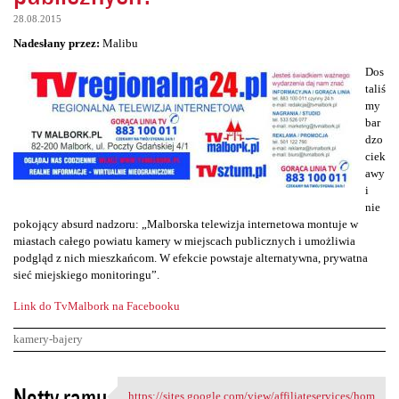
28.08.2015
Nadesłany przez:
Malibu
Dos
taliś
my
bar
dzo
ciek
awy
i
nie
pokojący absurd nadzoru: „Malborska telewizja internetowa montuje w
miastach całego powiatu kamery w miejscach publicznych i umożliwia
podgląd z nich mieszkańcom. W efekcie powstaje alternatywna, prywatna
sieć miejskiego monitoringu”.
Link do TvMalbork na Facebooku
kamery-bajery
K
Notty ramu
https://sites.google.com/view/affiliateservices/hom