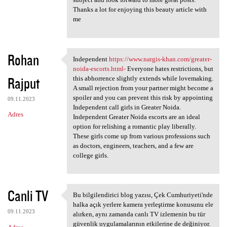
Thanks a lot for enjoying this beauty article with
me
Rohan
Independent
https://www.nargis-khan.com/greater-
Independent https://www
noida-escorts.html-
Everyone hates restrictions, but
Rajput
this abhorrence slightly extends while lovemaking.
A small rejection from your partner might become a
spoiler and you can prevent this risk by appointing
09.11.2023
Independent call girls in Greater Noida.
Adres
Independent Greater Noida escorts are an ideal
option for relishing a romantic play liberally.
These girls come up from various professions such
as doctors, engineers, teachers, and a few are
college girls.
Canli TV
Bu bilgilendirici blog yazısı, Çek Cumhuriyeti'nde
Bu bilgilendirici blog yazısı
halka açık yerlere kamera yerleştirme konusunu ele
09.11.2023
alırken, aynı zamanda canlı TV izlemenin bu tür
güvenlik uygulamalarının etkilerine de değiniyor.