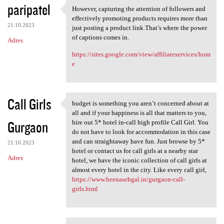
paripatel
However, capturing the attention of followers and
However, capturing the
effectively promoting products requires more than
21.10.2023
just posting a product link.That’s where the power
of captions comes in.
Adres
https://sites.google.com/view/affiliateservices/hom
e
Call Girls
budget is something you aren’t concerned about at
budget is something you aren
all and if your happiness is all that matters to you,
Gurgaon
hire out 5* hotel in-call high profile Call Girl. You
do not have to look for accommodation in this case
and can straightaway have fun. Just browse by 5*
21.10.2023
hotel or contact us for call girls at a nearby star
Adres
hotel, we have the iconic collection of call girls at
almost every hotel in the city. Like every call girl,
https://www.heenasehgal.in/gurgaon-call-
girls.html