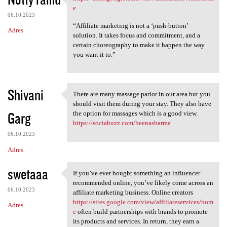
https://sites.google.com/view
o
e
06.10.2023
m
“Affiliate marketing is not a ‘push-button’
Adres
e
solution. It takes focus and commitment, and a
certain choreography to make it happen the way
n
you want it to.”
t
a
r
Shivani
There are many massage parlor in our area but you
There are many massage parlor
z
should visit them during your stay. They also have
Garg
the option for massages which is a good view.
e
https://sociabuzz.com/heenasharma
06.10.2023
Adres
swetaaa
If you’ve ever bought something an influencer
If you’ve ever bought
recommended online, you’ve likely come across an
06.10.2023
affiliate marketing business. Online creators
https://sites.google.com/view/affiliateservices/hom
Adres
e
often build partnerships with brands to promote
its products and services. In return, they earn a