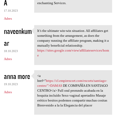
A
enchanting Services.
17.10.2023
Adres
naveenkum
It’s the ultimate win-win situation. All affiliates get
It’s the ultimate win-win
something from the arrangement, as does the
ar
company running the affiliate program, making it a
mutually beneficial relationship.
https://sites.google.com/view/affiliateservices/hom
18.10.2023
e
Adres
anna more
<a
<a href="https://cl
href="
https://cl.empirescort.com/escorts/santiago-
19.10.2023
centro/">DAMAS
DE COMPAÑÍA EN SANTIAGO
CENTRO</a> Full oral prorundo acabada en la
Adres
boquita incluído Sexo vaginal apretadito Masaje
erótico besitos podemos compartir muchas cositas
Bienvenido a la la Elegancia del placer