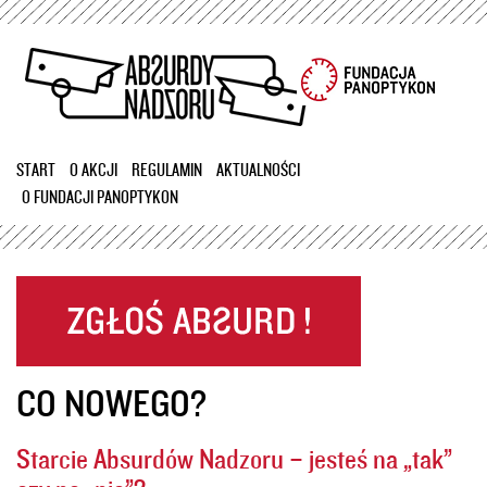
Przejdź
do
treści
START
O AKCJI
REGULAMIN
AKTUALNOŚCI
O FUNDACJI PANOPTYKON
CO NOWEGO?
Starcie Absurdów Nadzoru – jesteś na „tak”