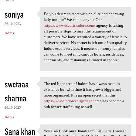
soniya
Do you desire to meet with an elite and charming
Do you desire to meet with an
lady tonight? We can hear you. Our
26.10.2023
https://www.escortsindore.com/
agency is taking
all possible steps to meet the requirement of
Adres
customers. We have recruited a variety of female to
deliver services. No corner is left out of our quality
Indore escort services. It means our horny females
can come to meet in luxurious hotels, residences,
apartments, and restaurants situated in Indore.
swetaaa
The red light area of Indore has always been in
The red light area of Indore
existence but with time it has grown bigger and
sharma
more organized. It is an open secret that this
https://www.indorecallgirls.in/
area has become a
hub for sex trafficking as well.
26.10.2023
Adres
Sana khan
You Can Book our Chandigarh Call Girls Through
You Can Book our Chandigarh