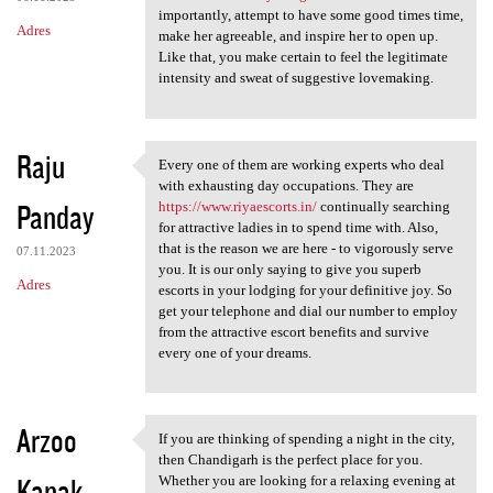
importantly, attempt to have some good times time,
Adres
make her agreeable, and inspire her to open up.
Like that, you make certain to feel the legitimate
intensity and sweat of suggestive lovemaking.
Raju
Every one of them are working experts who deal
Every one of them are working
with exhausting day occupations. They are
Panday
https://www.riyaescorts.in/
continually searching
for attractive ladies in to spend time with. Also,
that is the reason we are here - to vigorously serve
07.11.2023
you. It is our only saying to give you superb
Adres
escorts in your lodging for your definitive joy. So
get your telephone and dial our number to employ
from the attractive escort benefits and survive
every one of your dreams.
Arzoo
If you are thinking of spending a night in the city,
If you are thinking of
then Chandigarh is the perfect place for you.
Kanak
Whether you are looking for a relaxing evening at