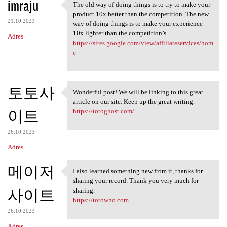
imraju
The old way of doing things is to try to make your
The old way of doing things
product 10x better than the competition. The new
21.10.2023
way of doing things is to make your experience
10x lighter than the competition’s
Adres
https://sites.google.com/view/affiliateservices/hom
e
토토사
Wonderful post! We will be linking to this great
Wonderful post! We will be
article on our site. Keep up the great writing.
이트
https://totoghost.com/
26.10.2023
Adres
메이저
I also learned something new from it, thanks for
I also learned something new
sharing your record. Thank you very much for
사이트
sharing.
https://totowho.com
26.10.2023
Adres