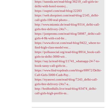
https://tannda.net/read-blog/36219_call-girls-in-
delhi-with-hotel-room-j...
https://ouptel.com/read-blog/22203
https://web.doopinet.com/read-blog/2145_delhi-
call-girls-100-real-photo-...
http://www.mizmiz.de/read-blog/9314_delhi-call-
girls-free-delivery-24x7-...
https://justproms.com/read-blog/58987_delhi-call-
girls-4-9k-with-cod-fre...
https://www.diccut.com/read-blog/9422_where-to-
find-high-class-model-esc...
https://polkasocial.org/read-blog/8914_book-call-
girls-in-delhi-3000-wit...
https://say.la/read-blog/11741_whatsapp-24-7-to-
book-sassy-call-girls-in...
https://www.find-topdeals.com/blogs/69972/Delhi-
Call-Girls-5000-Cash-Pay...
https://nyasowi.com/read-blog/7243_delhi-call-
girls-free-delivery-24x7-a...
http://bedfordfalls.live/read-blog/63474_delhi-
call-girls-high-profile-m...