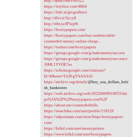
http://tpmr.com/r/89522
https://itsylinx.com/48bfi
https://lnkl.st/gtvgxdlmvi
http://dlvr.it/Sycyfl
http://trbr.io/IP3ep9t
https://boxtypapers.com/
https://boxtypapers.com/buy-undetectable-
counterfeit-money-online-cheap-...
https://twitter.com/boxtypapers
https://groups.google.com/g/makemoneysuccess
https://groups.google.com/g/makemoneysuccess/c
/6ML1YVOE7es
https://scholar.google.com/citations?
hl=fr&user=UyH-gYAAAAAJ
https://archive.org/details/
@buy_usa_dollars_briti
sh_banknotes
https://web.archive.org/web/20220609010055/htt
ps%3A%2F%2Fboxtypapers.com%2F
https://about.me/counterfeitbills
https://searchika.com/user/profile/119529
https://adpostman.com/store/https-boxtypapers-
com/
https://folkd.com/user/moneyprinter
https://www.folkd.com/user/boxtypapers