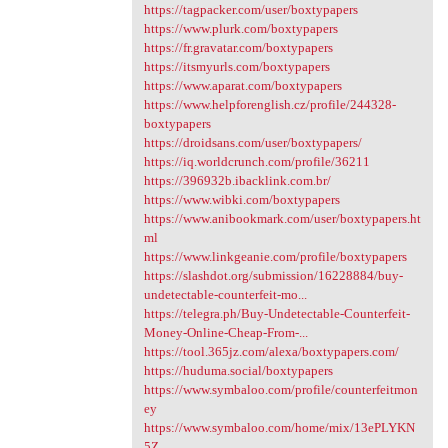
https://tagpacker.com/user/boxtypapers
https://www.plurk.com/boxtypapers
https://fr.gravatar.com/boxtypapers
https://itsmyurls.com/boxtypapers
https://www.aparat.com/boxtypapers
https://www.helpforenglish.cz/profile/244328-
boxtypapers
https://droidsans.com/user/boxtypapers/
https://iq.worldcrunch.com/profile/36211
https://396932b.ibacklink.com.br/
https://www.wibki.com/boxtypapers
https://www.anibookmark.com/user/boxtypapers.ht
ml
https://www.linkgeanie.com/profile/boxtypapers
https://slashdot.org/submission/16228884/buy-
undetectable-counterfeit-mo...
https://telegra.ph/Buy-Undetectable-Counterfeit-
Money-Online-Cheap-From-...
https://tool.365jz.com/alexa/boxtypapers.com/
https://huduma.social/boxtypapers
https://www.symbaloo.com/profile/counterfeitmon
ey
https://www.symbaloo.com/home/mix/13ePLYKN
5Z