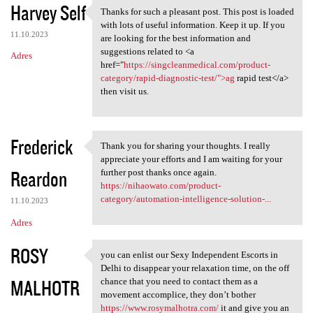
Harvey Self
Thanks for such a pleasant post. This post is loaded
Thanks for such a pleasant
with lots of useful information. Keep it up. If you
11.10.2023
are looking for the best information and
suggestions related to <a
Adres
href="
https://singcleanmedical.com/product-
category/rapid-diagnostic-test/">ag
rapid test</a>
then visit us.
Frederick
Thank you for sharing your thoughts. I really
Thank you for sharing your
appreciate your efforts and I am waiting for your
Reardon
further post thanks once again.
https://nihaowato.com/product-
category/automation-intelligence-solution-...
11.10.2023
Adres
ROSY
you can enlist our Sexy Independent Escorts in
you can enlist our Sexy
Delhi to disappear your relaxation time, on the off
MALHOTR
chance that you need to contact them as a
movement accomplice, they don’t bother
https://www.rosymalhotra.com/
it and give you an