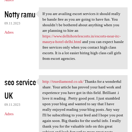
Notty ramu
If you are availing escort services it should really
If you are availing escort
be hassle free as you are going to have fun. You
09.11.2023
shouldn’t be bothered about anything when you
are planning to hire an
Adres
https://www.delhihotelescorts.in/escorts-near-itc-
maurya-hotel-delhi.html
and you can expect hassle
free services only when you contact high class
escorts. It is a lot easier hiring high class call girls
from escort agencies.
seo service
http://truediamond.co.uk/
Thanks for a wonderful
http://truediamond.co.uk/
share. Your article has proved your hard work and
UK
experience you have got in this field. Brilliant .i
love it reading . Pretty good post. I just stumbled
upon your blog and wanted to say that I have
09.11.2023
really enjoyed reading your blog posts. Any way
Adres
I'll be subscribing to your feed and I hope you post
again soon. Big thanks for the useful info. I really
thank you for the valuable info on this great
subject and look forward to more great posts.