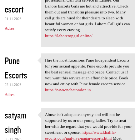
professional Call Girl service in Lahore. Our
escort
Lahore Escorts Girls are hot and attractive. Check
them out and transform pleasure into two. Many
call girls are hired for their desire to sleep with
01.11.2023
beautiful women or hot girls. Lahore Call girls can
Adres
satisfy every craving.
https://lahoretopgirl.online/
Pune
Hire the most luxurious Pune Independent Escorts
Hire the most luxurious Pune
for your sexual appetite. Pune escorts provide you
Escorts
the best sensual massage and peace. Contact us if
you want this service at an affordable price. Book
now and enjoy with Pune female escorts service.
02.11.2023
https://www.nehatondon.in
Adres
satyam
Abuse isn't adequate anyway and will not be
Abuse isn't adequate anyway
supported by us or our young ladies. Try to treat
singh
her with the regard that you would provide for your
sweetheart or spouse.
https://www.khalifa-
escorts.com/malviya-nagar-escorts.html
Most
06.11.2023