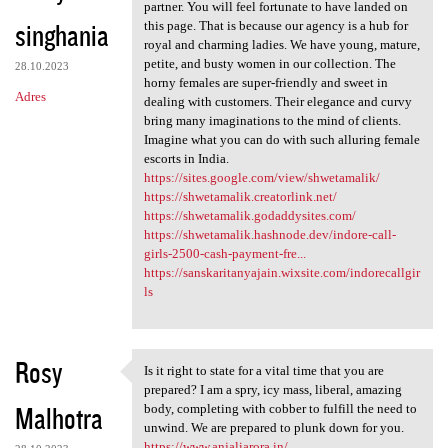
Not every India escort agency
partner. You will feel fortunate to have landed on
singhania
this page. That is because our agency is a hub for
royal and charming ladies. We have young, mature,
petite, and busty women in our collection. The
28.10.2023
horny females are super-friendly and sweet in
Adres
dealing with customers. Their elegance and curvy
bring many imaginations to the mind of clients.
Imagine what you can do with such alluring female
escorts in India.
https://sites.google.com/view/shwetamalik/
https://shwetamalik.creatorlink.net/
https://shwetamalik.godaddysites.com/
https://shwetamalik.hashnode.dev/indore-call-
girls-2500-cash-payment-fre...
https://sanskaritanyajain.wixsite.com/indorecallgir
ls
Rosy
Is it right to state for a vital time that you are
Is it right to state for a
prepared? I am a spry, icy mass, liberal, amazing
Malhotra
body, completing with cobber to fulfill the need to
unwind. We are prepared to plunk down for you.
https://www.anjaliarora.in/