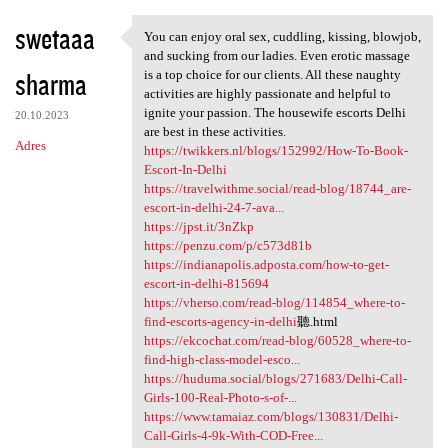
swetaaa
You can enjoy oral sex, cuddling, kissing, blowjob,
You can enjoy oral sex,
and sucking from our ladies. Even erotic massage
sharma
is a top choice for our clients. All these naughty
activities are highly passionate and helpful to
ignite your passion. The housewife escorts Delhi
20.10.2023
are best in these activities.
Adres
https://twikkers.nl/blogs/152992/How-To-Book-
Escort-In-Delhi
https://travelwithme.social/read-blog/18744_are-
escort-in-delhi-24-7-ava...
https://jpst.it/3nZkp
https://penzu.com/p/c573d81b
https://indianapolis.adposta.com/how-to-get-
escort-in-delhi-815694
https://vherso.com/read-blog/114854_where-to-
find-escorts-agency-in-delhi
聽.html
https://ekcochat.com/read-blog/60528_where-to-
find-high-class-model-esco...
https://huduma.social/blogs/271683/Delhi-Call-
Girls-100-Real-Photo-s-of-...
https://www.tamaiaz.com/blogs/130831/Delhi-
Call-Girls-4-9k-With-COD-Free...