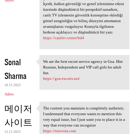
Adres
İçerik, halkın güvenliği ve genel izlenimine etkisi
üzerinde düşündürücü bir perspektif sunarken,
canlı TV izlemenin güvenlik konseptine eklediği
görsel zenginliğin ve bilinç düzeyini artırmanın
avantajlarını vurguluyor. Konuyla ilgilenen
herkese açıklayıcı ve düşündürücü bir yazı.
https://canlitv.center/hd4
Sonal
We are the best escort service agency in Goa. Hire
We are the best escort
Russian, Independent and VIP call girls for adult
Sharma
fun.
https://goa-escorts.net/
10.11.2023
Adres
메이저
The content you maintain is completely authentic.
The content you maintain is
I understand that everyone wants to mention this
사이트
very equal issue, but I just want you to place it in a
way that everyone can recognize
https://totovera.com
12.11.2023