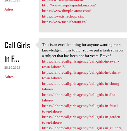
28.10.2023
http://www.deepikapadukon.com/
Adres
https://www.dimple-arora.com/
https://www.ishachopra.in/
https://www.manisharani.in/
Call Girls
This is an excellent blog for anyone wanting more
This is an excellent blog for
knowledge on this topic. You've put a fresh spin on
in F...
a subject that has been hot for years. Bravo!
https://lahorecallgirls.agency/call-girls-in-awan-
town-lahore-2/
28.10.2023
https://lahorecallgirls.agency/call-girls-in-bahria-
Adres
town-lahore/
https://lahorecallgirls.agency/call-girls-in-chung-
lahore/
https://lahorecallgirls.agency/call-girls-in-dha-
lahore/
https://lahorecallgirls.agency/call-girls-in-faisal-
town-lahore/
https://lahorecallgirls.agency/call-girls-in-garden-
town-lahore/
https://lahorecallgirls.agency/call-girls-in-gulberg-