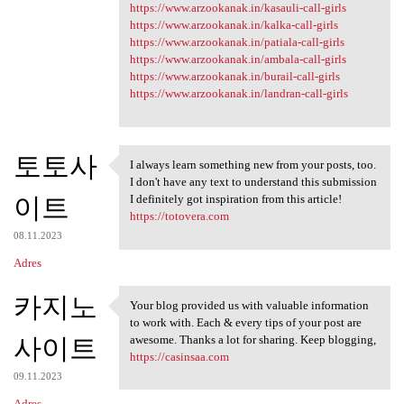
https://www.arzookanak.in/kasauli-call-girls
https://www.arzookanak.in/kalka-call-girls
https://www.arzookanak.in/patiala-call-girls
https://www.arzookanak.in/ambala-call-girls
https://www.arzookanak.in/burail-call-girls
https://www.arzookanak.in/landran-call-girls
토토사
I always learn something new from your posts, too.
I always learn something new
I don't have any text to understand this submission
이트
I definitely got inspiration from this article!
https://totovera.com
08.11.2023
Adres
카지노
Your blog provided us with valuable information
Your blog provided us with
to work with. Each & every tips of your post are
사이트
awesome. Thanks a lot for sharing. Keep blogging,
https://casinsaa.com
09.11.2023
Adres