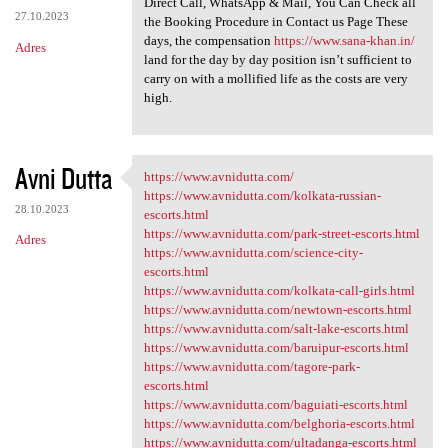
Direct Call, WhatsApp & Mail, You Can Check all
27.10.2023
the Booking Procedure in Contact us Page These
days, the compensation
https://www.sana-khan.in/
Adres
land for the day by day position isn’t sufficient to
carry on with a mollified life as the costs are very
high.
Avni Dutta
https://www.avnidutta.com/
https://www.avnidutta.com/
https://www.avnidutta.com/kolkata-russian-
28.10.2023
escorts.html
https://www.avnidutta.com/park-street-escorts.html
Adres
https://www.avnidutta.com/science-city-
escorts.html
https://www.avnidutta.com/kolkata-call-girls.html
https://www.avnidutta.com/newtown-escorts.html
https://www.avnidutta.com/salt-lake-escorts.html
https://www.avnidutta.com/baruipur-escorts.html
https://www.avnidutta.com/tagore-park-
escorts.html
https://www.avnidutta.com/baguiati-escorts.html
https://www.avnidutta.com/belghoria-escorts.html
https://www.avnidutta.com/ultadanga-escorts.html