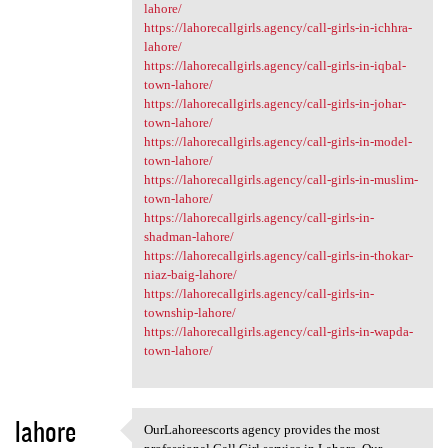
lahore/
https://lahorecallgirls.agency/call-girls-in-ichhra-
lahore/
https://lahorecallgirls.agency/call-girls-in-iqbal-
town-lahore/
https://lahorecallgirls.agency/call-girls-in-johar-
town-lahore/
https://lahorecallgirls.agency/call-girls-in-model-
town-lahore/
https://lahorecallgirls.agency/call-girls-in-muslim-
town-lahore/
https://lahorecallgirls.agency/call-girls-in-
shadman-lahore/
https://lahorecallgirls.agency/call-girls-in-thokar-
niaz-baig-lahore/
https://lahorecallgirls.agency/call-girls-in-
township-lahore/
https://lahorecallgirls.agency/call-girls-in-wapda-
town-lahore/
lahore
OurLahoreescorts agency provides the most
OurLahoreescorts agency