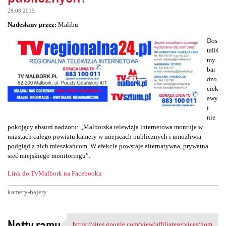
28.08.2015
Nadesłany przez:
Malibu
Dos
taliś
my
bar
dzo
ciek
awy
i
nie
pokojący absurd nadzoru: „Malborska telewizja internetowa montuje w
miastach całego powiatu kamery w miejscach publicznych i umożliwia
podgląd z nich mieszkańcom. W efekcie powstaje alternatywna, prywatna
sieć miejskiego monitoringu”.
Link do TvMalbork na Facebooku
kamery-bajery
K
Notty ramu
https://sites.google.com/view/affiliateservices/hom