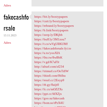
Adres
fakecashfo
https://bit.ly/boxtypapers
https://bit.ly/boxtypapers
https://cutt.ly/boxtypapers
rsale
https://rebrand.ly/boxtypapers
https://b.link/boxtypapers
https://zeep.ly/DKjbb
13.11.2023
https://buff.ly/3M1zou7
Adres
https://t.co/wVgUIlKUMf
https://fakecashforsale.fyi.to
https://u.to/yooXIA
https://0rz.tw/8wBbK
https://v.gd/K7aFJr
http://alturl.com/zf234
https://trimurl.co/OoTdlW
https://thinfi.com/0blhu
https://reurl.cc/2Eeyp9
https://rb.gy/8aijt0
https://lc.cx/mOZZXs
https://ppt.cc/fdXZjx
https://goo.su/fakecash
https://bom.so/rPzX4U