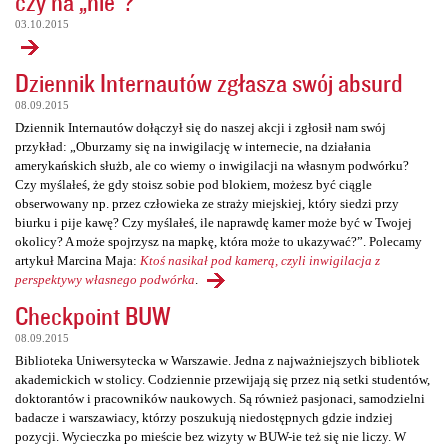
czy na „nie”?
03.10.2015
Dziennik Internautów zgłasza swój absurd
08.09.2015
Dziennik Internautów dołączył się do naszej akcji i zgłosił nam swój
przykład: „Oburzamy się na inwigilację w internecie, na działania
amerykańskich służb, ale co wiemy o inwigilacji na własnym podwórku?
Czy myślałeś, że gdy stoisz sobie pod blokiem, możesz być ciągle
obserwowany np. przez człowieka ze straży miejskiej, który siedzi przy
biurku i pije kawę? Czy myślałeś, ile naprawdę kamer może być w Twojej
okolicy? A może spojrzysz na mapkę, która może to ukazywać?”. Polecamy
artykuł Marcina Maja:
Ktoś nasikał pod kamerą, czyli inwigilacja z
perspektywy własnego podwórka
.
Checkpoint BUW
08.09.2015
Biblioteka Uniwersytecka w Warszawie. Jedna z najważniejszych bibliotek
akademickich w stolicy. Codziennie przewijają się przez nią setki studentów,
doktorantów i pracowników naukowych. Są również pasjonaci, samodzielni
badacze i warszawiacy, którzy poszukują niedostępnych gdzie indziej
pozycji. Wycieczka po mieście bez wizyty w BUW-ie też się nie liczy. W