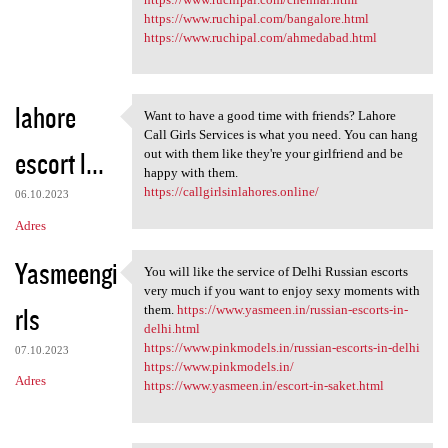
https://www.ruchipal.com/bangalore.html
https://www.ruchipal.com/ahmedabad.html
lahore
Want to have a good time with friends? Lahore
Want to have a good time with
Call Girls Services is what you need. You can hang
escort l...
out with them like they're your girlfriend and be
happy with them.
https://callgirlsinlahores.online/
06.10.2023
Adres
Yasmeengi
You will like the service of Delhi Russian escorts
You will like the service of
very much if you want to enjoy sexy moments with
rls
them.
https://www.yasmeen.in/russian-escorts-in-
delhi.html
https://www.pinkmodels.in/russian-escorts-in-delhi
07.10.2023
https://www.pinkmodels.in/
Adres
https://www.yasmeen.in/escort-in-saket.html