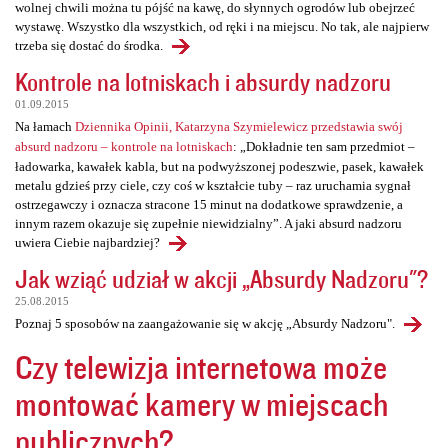
wolnej chwili można tu pójść na kawę, do słynnych ogrodów lub obejrzeć
wystawę. Wszystko dla wszystkich, od ręki i na miejscu. No tak, ale najpierw
trzeba się dostać do środka.
Kontrole na lotniskach i absurdy nadzoru
01.09.2015
Na łamach
Dziennika Opinii, Katarzyna Szymielewicz przedstawia swój
absurd nadzoru – kontrole na lotniskach
: „Dokładnie ten sam przedmiot –
ładowarka, kawałek kabla, but na podwyższonej podeszwie, pasek, kawałek
metalu gdzieś przy ciele, czy coś w kształcie tuby – raz uruchamia sygnał
ostrzegawczy i oznacza stracone 15 minut na dodatkowe sprawdzenie, a
innym razem okazuje się zupełnie niewidzialny”. A jaki absurd nadzoru
uwiera Ciebie najbardziej?
Jak wziąć udział w akcji „Absurdy Nadzoru"?
25.08.2015
Poznaj 5 sposobów na zaangażowanie się w akcję „Absurdy Nadzoru".
Czy telewizja internetowa może
montować kamery w miejscach
publicznych?