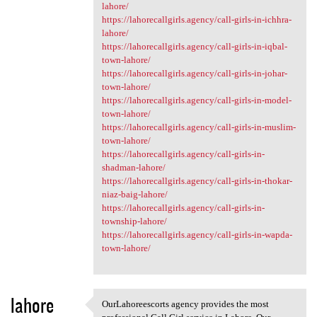
lahore/
https://lahorecallgirls.agency/call-girls-in-ichhra-
lahore/
https://lahorecallgirls.agency/call-girls-in-iqbal-
town-lahore/
https://lahorecallgirls.agency/call-girls-in-johar-
town-lahore/
https://lahorecallgirls.agency/call-girls-in-model-
town-lahore/
https://lahorecallgirls.agency/call-girls-in-muslim-
town-lahore/
https://lahorecallgirls.agency/call-girls-in-
shadman-lahore/
https://lahorecallgirls.agency/call-girls-in-thokar-
niaz-baig-lahore/
https://lahorecallgirls.agency/call-girls-in-
township-lahore/
https://lahorecallgirls.agency/call-girls-in-wapda-
town-lahore/
lahore
OurLahoreescorts agency provides the most
OurLahoreescorts agency