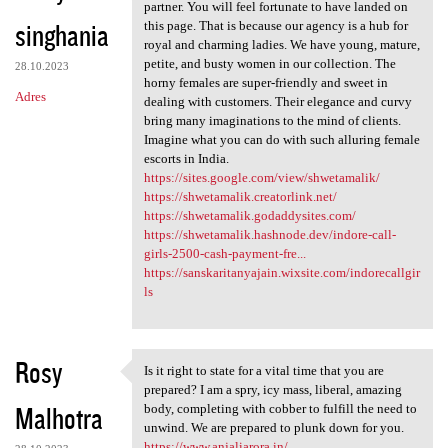
Not every India escort agency
partner. You will feel fortunate to have landed on
singhania
this page. That is because our agency is a hub for
royal and charming ladies. We have young, mature,
petite, and busty women in our collection. The
28.10.2023
horny females are super-friendly and sweet in
Adres
dealing with customers. Their elegance and curvy
bring many imaginations to the mind of clients.
Imagine what you can do with such alluring female
escorts in India.
https://sites.google.com/view/shwetamalik/
https://shwetamalik.creatorlink.net/
https://shwetamalik.godaddysites.com/
https://shwetamalik.hashnode.dev/indore-call-
girls-2500-cash-payment-fre...
https://sanskaritanyajain.wixsite.com/indorecallgir
ls
Rosy
Is it right to state for a vital time that you are
Is it right to state for a
prepared? I am a spry, icy mass, liberal, amazing
Malhotra
body, completing with cobber to fulfill the need to
unwind. We are prepared to plunk down for you.
https://www.anjaliarora.in/