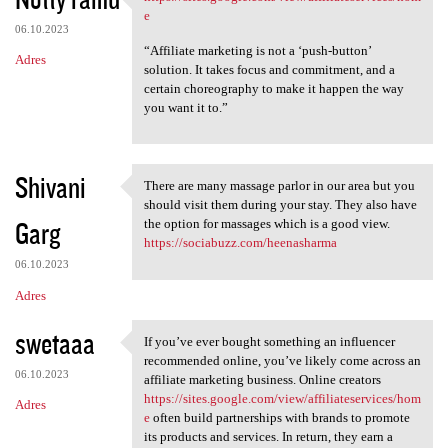
https://sites.google.com/view
o
e
06.10.2023
m
“Affiliate marketing is not a ‘push-button’
Adres
e
solution. It takes focus and commitment, and a
certain choreography to make it happen the way
n
you want it to.”
t
a
r
Shivani
There are many massage parlor in our area but you
There are many massage parlor
z
should visit them during your stay. They also have
Garg
the option for massages which is a good view.
e
https://sociabuzz.com/heenasharma
06.10.2023
Adres
swetaaa
If you’ve ever bought something an influencer
If you’ve ever bought
recommended online, you’ve likely come across an
06.10.2023
affiliate marketing business. Online creators
https://sites.google.com/view/affiliateservices/hom
Adres
e
often build partnerships with brands to promote
its products and services. In return, they earn a