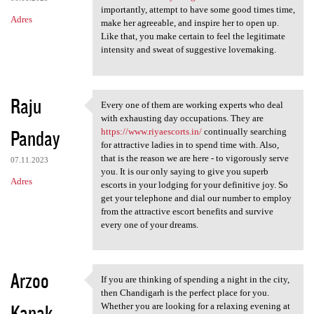
importantly, attempt to have some good times time,
Adres
make her agreeable, and inspire her to open up.
Like that, you make certain to feel the legitimate
intensity and sweat of suggestive lovemaking.
Raju
Every one of them are working experts who deal
Every one of them are working
with exhausting day occupations. They are
Panday
https://www.riyaescorts.in/
continually searching
for attractive ladies in to spend time with. Also,
that is the reason we are here - to vigorously serve
07.11.2023
you. It is our only saying to give you superb
Adres
escorts in your lodging for your definitive joy. So
get your telephone and dial our number to employ
from the attractive escort benefits and survive
every one of your dreams.
Arzoo
If you are thinking of spending a night in the city,
If you are thinking of
then Chandigarh is the perfect place for you.
Kanak
Whether you are looking for a relaxing evening at