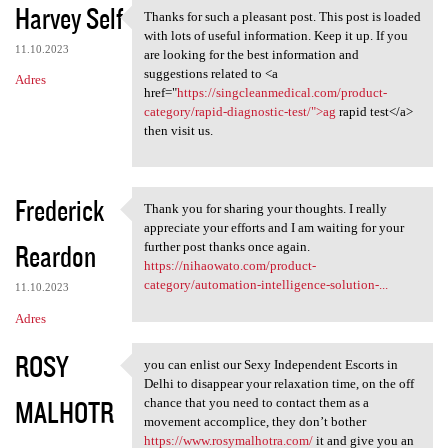
Harvey Self
Thanks for such a pleasant post. This post is loaded
Thanks for such a pleasant
with lots of useful information. Keep it up. If you
11.10.2023
are looking for the best information and
suggestions related to <a
Adres
href="
https://singcleanmedical.com/product-
category/rapid-diagnostic-test/">ag
rapid test</a>
then visit us.
Frederick
Thank you for sharing your thoughts. I really
Thank you for sharing your
appreciate your efforts and I am waiting for your
Reardon
further post thanks once again.
https://nihaowato.com/product-
category/automation-intelligence-solution-...
11.10.2023
Adres
ROSY
you can enlist our Sexy Independent Escorts in
you can enlist our Sexy
Delhi to disappear your relaxation time, on the off
MALHOTR
chance that you need to contact them as a
movement accomplice, they don’t bother
https://www.rosymalhotra.com/
it and give you an