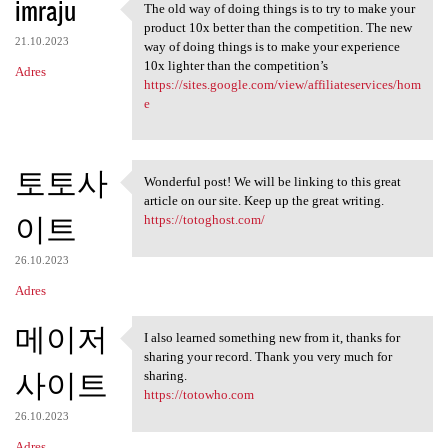
imraju
The old way of doing things is to try to make your
The old way of doing things
product 10x better than the competition. The new
21.10.2023
way of doing things is to make your experience
10x lighter than the competition’s
Adres
https://sites.google.com/view/affiliateservices/hom
e
토토사
Wonderful post! We will be linking to this great
Wonderful post! We will be
article on our site. Keep up the great writing.
이트
https://totoghost.com/
26.10.2023
Adres
메이저
I also learned something new from it, thanks for
I also learned something new
sharing your record. Thank you very much for
사이트
sharing.
https://totowho.com
26.10.2023
Adres