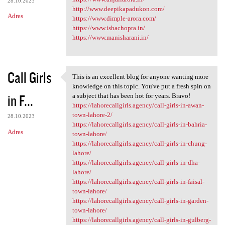
28.10.2023
http://www.deepikapadukon.com/
Adres
https://www.dimple-arora.com/
https://www.ishachopra.in/
https://www.manisharani.in/
Call Girls
This is an excellent blog for anyone wanting more
This is an excellent blog for
knowledge on this topic. You've put a fresh spin on
in F...
a subject that has been hot for years. Bravo!
https://lahorecallgirls.agency/call-girls-in-awan-
town-lahore-2/
28.10.2023
https://lahorecallgirls.agency/call-girls-in-bahria-
Adres
town-lahore/
https://lahorecallgirls.agency/call-girls-in-chung-
lahore/
https://lahorecallgirls.agency/call-girls-in-dha-
lahore/
https://lahorecallgirls.agency/call-girls-in-faisal-
town-lahore/
https://lahorecallgirls.agency/call-girls-in-garden-
town-lahore/
https://lahorecallgirls.agency/call-girls-in-gulberg-