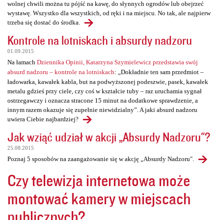
wolnej chwili można tu pójść na kawę, do słynnych ogrodów lub obejrzeć
wystawę. Wszystko dla wszystkich, od ręki i na miejscu. No tak, ale najpierw
trzeba się dostać do środka.
Kontrole na lotniskach i absurdy nadzoru
01.09.2015
Na łamach
Dziennika Opinii, Katarzyna Szymielewicz przedstawia swój
absurd nadzoru – kontrole na lotniskach
: „Dokładnie ten sam przedmiot –
ładowarka, kawałek kabla, but na podwyższonej podeszwie, pasek, kawałek
metalu gdzieś przy ciele, czy coś w kształcie tuby – raz uruchamia sygnał
ostrzegawczy i oznacza stracone 15 minut na dodatkowe sprawdzenie, a
innym razem okazuje się zupełnie niewidzialny”. A jaki absurd nadzoru
uwiera Ciebie najbardziej?
Jak wziąć udział w akcji „Absurdy Nadzoru"?
25.08.2015
Poznaj 5 sposobów na zaangażowanie się w akcję „Absurdy Nadzoru".
Czy telewizja internetowa może
montować kamery w miejscach
publicznych?