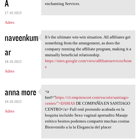
A
enchanting Services.
17.10.2023
Adres
naveenkum
It’s the ultimate win-win situation. All affiliates get
It’s the ultimate win-win
something from the arrangement, as does the
ar
company running the affiliate program, making it a
mutually beneficial relationship.
https://sites.google.com/view/affiliateservices/hom
18.10.2023
e
Adres
anna more
<a
<a href="https://cl
href="
https://cl.empirescort.com/escorts/santiago-
19.10.2023
centro/">DAMAS
DE COMPAÑÍA EN SANTIAGO
CENTRO</a> Full oral prorundo acabada en la
Adres
boquita incluído Sexo vaginal apretadito Masaje
erótico besitos podemos compartir muchas cositas
Bienvenido a la la Elegancia del placer