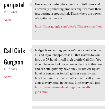
paripatel
However, capturing the attention of followers and
However, capturing the
effectively promoting products requires more than
21.10.2023
just posting a product link.That’s where the power
of captions comes in.
Adres
https://sites.google.com/view/affiliateservices/hom
e
Call Girls
budget is something you aren’t concerned about at
budget is something you aren
all and if your happiness is all that matters to you,
Gurgaon
hire out 5* hotel in-call high profile Call Girl. You
do not have to look for accommodation in this case
and can straightaway have fun. Just browse by 5*
21.10.2023
hotel or contact us for call girls at a nearby star
Adres
hotel, we have the iconic collection of call girls at
almost every hotel in the city. Like every call girl,
https://www.heenasehgal.in/gurgaon-call-
girls.html