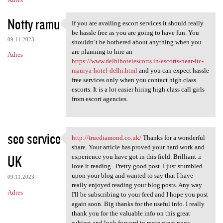
Notty ramu
If you are availing escort services it should really
If you are availing escort
be hassle free as you are going to have fun. You
09.11.2023
shouldn’t be bothered about anything when you
are planning to hire an
Adres
https://www.delhihotelescorts.in/escorts-near-itc-
maurya-hotel-delhi.html
and you can expect hassle
free services only when you contact high class
escorts. It is a lot easier hiring high class call girls
from escort agencies.
seo service
http://truediamond.co.uk/
Thanks for a wonderful
http://truediamond.co.uk/
share. Your article has proved your hard work and
UK
experience you have got in this field. Brilliant .i
love it reading . Pretty good post. I just stumbled
upon your blog and wanted to say that I have
09.11.2023
really enjoyed reading your blog posts. Any way
Adres
I'll be subscribing to your feed and I hope you post
again soon. Big thanks for the useful info. I really
thank you for the valuable info on this great
subject and look forward to more great posts.