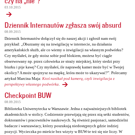
czy na „nie”?
03.10.2015
Dziennik Internautów zgłasza swój absurd
08.09.2015
Dziennik Internautów dołączył się do naszej akcji i zgłosił nam swój
przykład: „Oburzamy się na inwigilację w internecie, na działania
amerykańskich służb, ale co wiemy o inwigilacji na własnym podwórku?
Czy myślałeś, że gdy stoisz sobie pod blokiem, możesz być ciągle
obserwowany np. przez człowieka ze straży miejskiej, który siedzi przy
biurku i pije kawę? Czy myślałeś, ile naprawdę kamer może być w Twojej
okolicy? A może spojrzysz na mapkę, która może to ukazywać?”. Polecamy
artykuł Marcina Maja:
Ktoś nasikał pod kamerą, czyli inwigilacja z
perspektywy własnego podwórka
.
Checkpoint BUW
08.09.2015
Biblioteka Uniwersytecka w Warszawie. Jedna z najważniejszych bibliotek
akademickich w stolicy. Codziennie przewijają się przez nią setki studentów,
doktorantów i pracowników naukowych. Są również pasjonaci, samodzielni
badacze i warszawiacy, którzy poszukują niedostępnych gdzie indziej
pozycji. Wycieczka po mieście bez wizyty w BUW-ie też się nie liczy. W