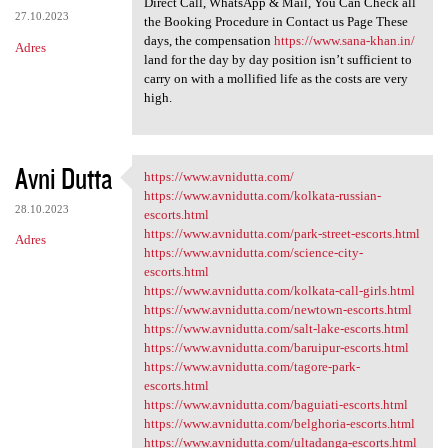
Direct Call, WhatsApp & Mail, You Can Check all
27.10.2023
the Booking Procedure in Contact us Page These
days, the compensation
https://www.sana-khan.in/
Adres
land for the day by day position isn’t sufficient to
carry on with a mollified life as the costs are very
high.
Avni Dutta
https://www.avnidutta.com/
https://www.avnidutta.com/
https://www.avnidutta.com/kolkata-russian-
28.10.2023
escorts.html
https://www.avnidutta.com/park-street-escorts.html
Adres
https://www.avnidutta.com/science-city-
escorts.html
https://www.avnidutta.com/kolkata-call-girls.html
https://www.avnidutta.com/newtown-escorts.html
https://www.avnidutta.com/salt-lake-escorts.html
https://www.avnidutta.com/baruipur-escorts.html
https://www.avnidutta.com/tagore-park-
escorts.html
https://www.avnidutta.com/baguiati-escorts.html
https://www.avnidutta.com/belghoria-escorts.html
https://www.avnidutta.com/ultadanga-escorts.html