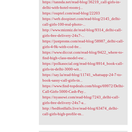
https://tannda.net/read-blog/36219_call-girls-in-
delhi-with-hotel-room-j...
https://ouptel.com/read-blog/22203
https://web.doopinet.com/read-blog/2145_delhi-
call-girls-100-real-photo-...
http://www.mizmiz.de/read-blog/9314_delhi-call-
girls-free-delivery-24x7-...
https://justproms.com/read-blog/58987_delhi-call-
girls-4-9k-with-cod-fre...
https://www.diccut.com/read-blog/9422_where-to-
find-high-class-model-esc...
https://polkasocial.org/read-blog/8914_book-call-
girls-in-delhi-3000-wit...
https://say.la/read-blog/11741_whatsapp-24-7-to-
book-sassy-call-girls-in...
https://www.find-topdeals.com/blogs/69972/Delhi-
Call-Girls-5000-Cash-Pay...
https://nyasowi.com/read-blog/7243_delhi-call-
girls-free-delivery-24x7-a...
http://bedfordfalls.live/read-blog/63474_delhi-
call-girls-high-profile-m...