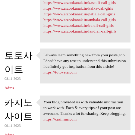
https://www.arzookanak.in/kasauli-call-girls
https://www.arzookanak.in/kalka-call-girls
https://www.arzookanak.in/patiala-call-girls
https://www.arzookanak.in/ambala-call-girls
https://www.arzookanak.in/burail-call-girls
https://www.arzookanak.in/landran-call-girls
토토사
I always learn something new from your posts, too.
I always learn something new
I don't have any text to understand this submission
이트
I definitely got inspiration from this article!
https://totovera.com
08.11.2023
Adres
카지노
Your blog provided us with valuable information
Your blog provided us with
to work with. Each & every tips of your post are
사이트
awesome. Thanks a lot for sharing. Keep blogging,
https://casinsaa.com
09.11.2023
Adres