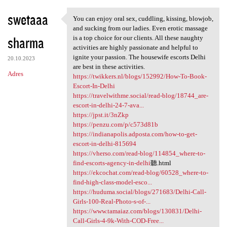
swetaaa
You can enjoy oral sex, cuddling, kissing, blowjob,
You can enjoy oral sex,
and sucking from our ladies. Even erotic massage
sharma
is a top choice for our clients. All these naughty
activities are highly passionate and helpful to
ignite your passion. The housewife escorts Delhi
20.10.2023
are best in these activities.
Adres
https://twikkers.nl/blogs/152992/How-To-Book-
Escort-In-Delhi
https://travelwithme.social/read-blog/18744_are-
escort-in-delhi-24-7-ava...
https://jpst.it/3nZkp
https://penzu.com/p/c573d81b
https://indianapolis.adposta.com/how-to-get-
escort-in-delhi-815694
https://vherso.com/read-blog/114854_where-to-
find-escorts-agency-in-delhi
聽.html
https://ekcochat.com/read-blog/60528_where-to-
find-high-class-model-esco...
https://huduma.social/blogs/271683/Delhi-Call-
Girls-100-Real-Photo-s-of-...
https://www.tamaiaz.com/blogs/130831/Delhi-
Call-Girls-4-9k-With-COD-Free...