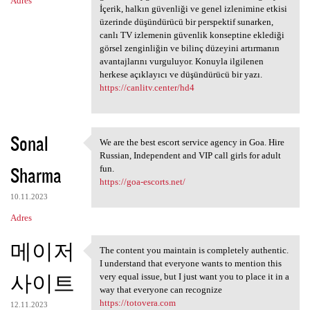
Adres
İçerik, halkın güvenliği ve genel izlenimine etkisi
üzerinde düşündürücü bir perspektif sunarken,
canlı TV izlemenin güvenlik konseptine eklediği
görsel zenginliğin ve bilinç düzeyini artırmanın
avantajlarını vurguluyor. Konuyla ilgilenen
herkese açıklayıcı ve düşündürücü bir yazı.
https://canlitv.center/hd4
Sonal
We are the best escort service agency in Goa. Hire
We are the best escort
Russian, Independent and VIP call girls for adult
Sharma
fun.
https://goa-escorts.net/
10.11.2023
Adres
메이저
The content you maintain is completely authentic.
The content you maintain is
I understand that everyone wants to mention this
사이트
very equal issue, but I just want you to place it in a
way that everyone can recognize
https://totovera.com
12.11.2023