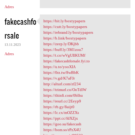
Adres
fakecashfo
https://bit.ly/boxtypapers
https://bit.ly/boxtypapers
https://cutt.ly/boxtypapers
rsale
https://rebrand.ly/boxtypapers
https://b.link/boxtypapers
https://zeep.ly/DKjbb
13.11.2023
https://buff.ly/3M1zou7
Adres
https://t.co/wVgUIlKUMf
https://fakecashforsale.fyi.to
https://u.to/yooXIA
https://0rz.tw/8wBbK
https://v.gd/K7aFJr
http://alturl.com/zf234
https://trimurl.co/OoTdlW
https://thinfi.com/0blhu
https://reurl.cc/2Eeyp9
https://rb.gy/8aijt0
https://lc.cx/mOZZXs
https://ppt.cc/fdXZjx
https://goo.su/fakecash
https://bom.so/rPzX4U