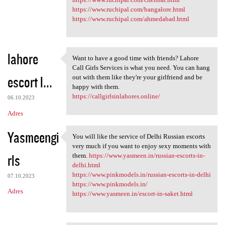
https://www.ruchipal.com/bangalore.html
https://www.ruchipal.com/ahmedabad.html
lahore
Want to have a good time with friends? Lahore
Want to have a good time with
Call Girls Services is what you need. You can hang
escort l...
out with them like they're your girlfriend and be
happy with them.
https://callgirlsinlahores.online/
06.10.2023
Adres
Yasmeengi
You will like the service of Delhi Russian escorts
You will like the service of
very much if you want to enjoy sexy moments with
rls
them.
https://www.yasmeen.in/russian-escorts-in-
delhi.html
https://www.pinkmodels.in/russian-escorts-in-delhi
07.10.2023
https://www.pinkmodels.in/
Adres
https://www.yasmeen.in/escort-in-saket.html