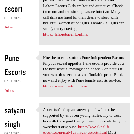
professional Call Girl service in Lahore. Our
escort
Lahore Escorts Girls are hot and attractive. Check
them out and transform pleasure into two. Many
call girls are hired for their desire to sleep with
01.11.2023
beautiful women or hot girls. Lahore Call girls can
Adres
satisfy every craving.
https://lahoretopgirl.online/
Pune
Hire the most luxurious Pune Independent Escorts
Hire the most luxurious Pune
for your sexual appetite. Pune escorts provide you
Escorts
the best sensual massage and peace. Contact us if
you want this service at an affordable price. Book
now and enjoy with Pune female escorts service.
02.11.2023
https://www.nehatondon.in
Adres
satyam
Abuse isn't adequate anyway and will not be
Abuse isn't adequate anyway
supported by us or our young ladies. Try to treat
singh
her with the regard that you would provide for your
sweetheart or spouse.
https://www.khalifa-
escorts.com/malviya-nagar-escorts.html
Most
06.11.2023