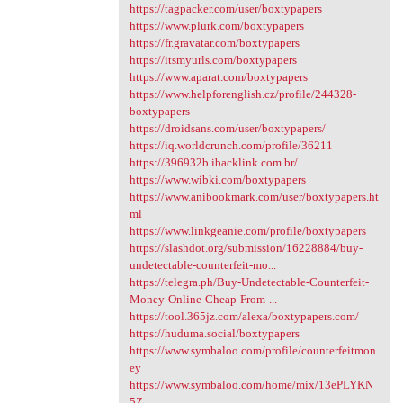
https://tagpacker.com/user/boxtypapers
https://www.plurk.com/boxtypapers
https://fr.gravatar.com/boxtypapers
https://itsmyurls.com/boxtypapers
https://www.aparat.com/boxtypapers
https://www.helpforenglish.cz/profile/244328-
boxtypapers
https://droidsans.com/user/boxtypapers/
https://iq.worldcrunch.com/profile/36211
https://396932b.ibacklink.com.br/
https://www.wibki.com/boxtypapers
https://www.anibookmark.com/user/boxtypapers.ht
ml
https://www.linkgeanie.com/profile/boxtypapers
https://slashdot.org/submission/16228884/buy-
undetectable-counterfeit-mo...
https://telegra.ph/Buy-Undetectable-Counterfeit-
Money-Online-Cheap-From-...
https://tool.365jz.com/alexa/boxtypapers.com/
https://huduma.social/boxtypapers
https://www.symbaloo.com/profile/counterfeitmon
ey
https://www.symbaloo.com/home/mix/13ePLYKN
5Z