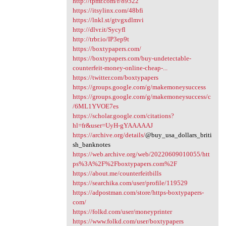
http://tpmr.com/r/89522
https://itsylinx.com/48bfi
https://lnkl.st/gtvgxdlmvi
http://dlvr.it/Sycyfl
http://trbr.io/IP3ep9t
https://boxtypapers.com/
https://boxtypapers.com/buy-undetectable-
counterfeit-money-online-cheap-...
https://twitter.com/boxtypapers
https://groups.google.com/g/makemoneysuccess
https://groups.google.com/g/makemoneysuccess/c
/6ML1YVOE7es
https://scholar.google.com/citations?
hl=fr&user=UyH-gYAAAAAJ
https://archive.org/details/
@buy_usa_dollars_briti
sh_banknotes
https://web.archive.org/web/20220609010055/htt
ps%3A%2F%2Fboxtypapers.com%2F
https://about.me/counterfeitbills
https://searchika.com/user/profile/119529
https://adpostman.com/store/https-boxtypapers-
com/
https://folkd.com/user/moneyprinter
https://www.folkd.com/user/boxtypapers