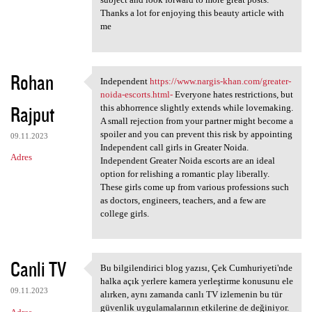
Thanks a lot for enjoying this beauty article with
me
Rohan
Independent
https://www.nargis-khan.com/greater-
Independent https://www
noida-escorts.html-
Everyone hates restrictions, but
Rajput
this abhorrence slightly extends while lovemaking.
A small rejection from your partner might become a
spoiler and you can prevent this risk by appointing
09.11.2023
Independent call girls in Greater Noida.
Adres
Independent Greater Noida escorts are an ideal
option for relishing a romantic play liberally.
These girls come up from various professions such
as doctors, engineers, teachers, and a few are
college girls.
Canli TV
Bu bilgilendirici blog yazısı, Çek Cumhuriyeti'nde
Bu bilgilendirici blog yazısı
halka açık yerlere kamera yerleştirme konusunu ele
09.11.2023
alırken, aynı zamanda canlı TV izlemenin bu tür
güvenlik uygulamalarının etkilerine de değiniyor.