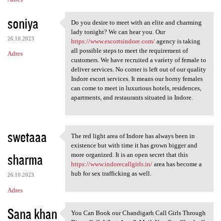
soniya
Do you desire to meet with an elite and charming
Do you desire to meet with an
lady tonight? We can hear you. Our
26.10.2023
https://www.escortsindore.com/
agency is taking
all possible steps to meet the requirement of
Adres
customers. We have recruited a variety of female to
deliver services. No corner is left out of our quality
Indore escort services. It means our horny females
can come to meet in luxurious hotels, residences,
apartments, and restaurants situated in Indore.
swetaaa
The red light area of Indore has always been in
The red light area of Indore
existence but with time it has grown bigger and
sharma
more organized. It is an open secret that this
https://www.indorecallgirls.in/
area has become a
hub for sex trafficking as well.
26.10.2023
Adres
Sana khan
You Can Book our Chandigarh Call Girls Through
You Can Book our Chandigarh