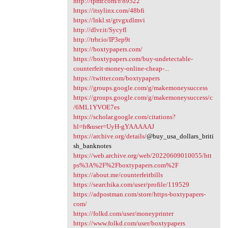
http://tpmr.com/r/89522
https://itsylinx.com/48bfi
https://lnkl.st/gtvgxdlmvi
http://dlvr.it/Sycyfl
http://trbr.io/IP3ep9t
https://boxtypapers.com/
https://boxtypapers.com/buy-undetectable-
counterfeit-money-online-cheap-...
https://twitter.com/boxtypapers
https://groups.google.com/g/makemoneysuccess
https://groups.google.com/g/makemoneysuccess/c
/6ML1YVOE7es
https://scholar.google.com/citations?
hl=fr&user=UyH-gYAAAAAJ
https://archive.org/details/
@buy_usa_dollars_briti
sh_banknotes
https://web.archive.org/web/20220609010055/htt
ps%3A%2F%2Fboxtypapers.com%2F
https://about.me/counterfeitbills
https://searchika.com/user/profile/119529
https://adpostman.com/store/https-boxtypapers-
com/
https://folkd.com/user/moneyprinter
https://www.folkd.com/user/boxtypapers