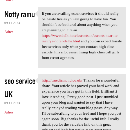
Notty ramu
If you are availing escort services it should really
If you are availing escort
be hassle free as you are going to have fun. You
09.11.2023
shouldn’t be bothered about anything when you
are planning to hire an
Adres
https://www.delhihotelescorts.in/escorts-near-itc-
maurya-hotel-delhi.html
and you can expect hassle
free services only when you contact high class
escorts. It is a lot easier hiring high class call girls
from escort agencies.
seo service
http://truediamond.co.uk/
Thanks for a wonderful
http://truediamond.co.uk/
share. Your article has proved your hard work and
UK
experience you have got in this field. Brilliant .i
love it reading . Pretty good post. I just stumbled
upon your blog and wanted to say that I have
09.11.2023
really enjoyed reading your blog posts. Any way
Adres
I'll be subscribing to your feed and I hope you post
again soon. Big thanks for the useful info. I really
thank you for the valuable info on this great
subject and look forward to more great posts.