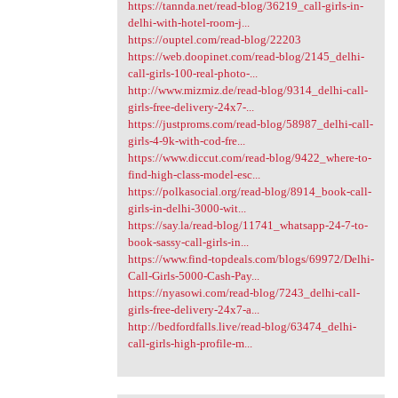
https://tannda.net/read-blog/36219_call-girls-in-
delhi-with-hotel-room-j...
https://ouptel.com/read-blog/22203
https://web.doopinet.com/read-blog/2145_delhi-
call-girls-100-real-photo-...
http://www.mizmiz.de/read-blog/9314_delhi-call-
girls-free-delivery-24x7-...
https://justproms.com/read-blog/58987_delhi-call-
girls-4-9k-with-cod-fre...
https://www.diccut.com/read-blog/9422_where-to-
find-high-class-model-esc...
https://polkasocial.org/read-blog/8914_book-call-
girls-in-delhi-3000-wit...
https://say.la/read-blog/11741_whatsapp-24-7-to-
book-sassy-call-girls-in...
https://www.find-topdeals.com/blogs/69972/Delhi-
Call-Girls-5000-Cash-Pay...
https://nyasowi.com/read-blog/7243_delhi-call-
girls-free-delivery-24x7-a...
http://bedfordfalls.live/read-blog/63474_delhi-
call-girls-high-profile-m...