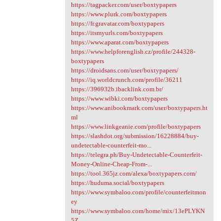
https://tagpacker.com/user/boxtypapers
https://www.plurk.com/boxtypapers
https://fr.gravatar.com/boxtypapers
https://itsmyurls.com/boxtypapers
https://www.aparat.com/boxtypapers
https://www.helpforenglish.cz/profile/244328-
boxtypapers
https://droidsans.com/user/boxtypapers/
https://iq.worldcrunch.com/profile/36211
https://396932b.ibacklink.com.br/
https://www.wibki.com/boxtypapers
https://www.anibookmark.com/user/boxtypapers.ht
ml
https://www.linkgeanie.com/profile/boxtypapers
https://slashdot.org/submission/16228884/buy-
undetectable-counterfeit-mo...
https://telegra.ph/Buy-Undetectable-Counterfeit-
Money-Online-Cheap-From-...
https://tool.365jz.com/alexa/boxtypapers.com/
https://huduma.social/boxtypapers
https://www.symbaloo.com/profile/counterfeitmon
ey
https://www.symbaloo.com/home/mix/13ePLYKN
5Z