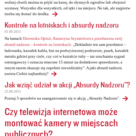
wolnej chwili można tu pójść na kawę, do słynnych ogrodów lub obejrzeć
wystawę. Wszystko dla wszystkich, od ręki i na miejscu. No tak, ale najpierw
trzeba się dostać do środka.
Kontrole na lotniskach i absurdy nadzoru
01.09.2015
Na łamach
Dziennika Opinii, Katarzyna Szymielewicz przedstawia swój
absurd nadzoru – kontrole na lotniskach
: „Dokładnie ten sam przedmiot –
ładowarka, kawałek kabla, but na podwyższonej podeszwie, pasek, kawałek
metalu gdzieś przy ciele, czy coś w kształcie tuby – raz uruchamia sygnał
ostrzegawczy i oznacza stracone 15 minut na dodatkowe sprawdzenie, a
innym razem okazuje się zupełnie niewidzialny”. A jaki absurd nadzoru
uwiera Ciebie najbardziej?
Jak wziąć udział w akcji „Absurdy Nadzoru"?
25.08.2015
Poznaj 5 sposobów na zaangażowanie się w akcję „Absurdy Nadzoru".
Czy telewizja internetowa może
montować kamery w miejscach
publicznych?