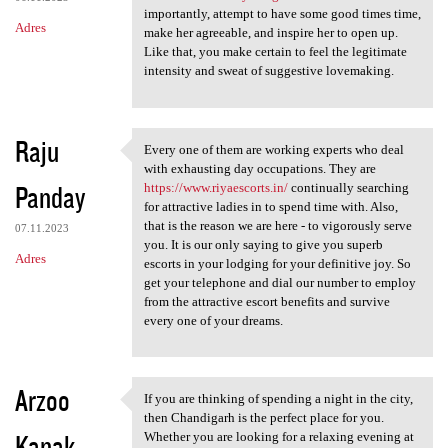
importantly, attempt to have some good times time,
Adres
make her agreeable, and inspire her to open up.
Like that, you make certain to feel the legitimate
intensity and sweat of suggestive lovemaking.
Raju
Every one of them are working experts who deal
Every one of them are working
with exhausting day occupations. They are
Panday
https://www.riyaescorts.in/
continually searching
for attractive ladies in to spend time with. Also,
that is the reason we are here - to vigorously serve
07.11.2023
you. It is our only saying to give you superb
Adres
escorts in your lodging for your definitive joy. So
get your telephone and dial our number to employ
from the attractive escort benefits and survive
every one of your dreams.
Arzoo
If you are thinking of spending a night in the city,
If you are thinking of
then Chandigarh is the perfect place for you.
Kanak
Whether you are looking for a relaxing evening at