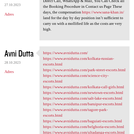
Direct Call, WhatsApp & Mail, You Can Check all
27.10.2023
the Booking Procedure in Contact us Page These
days, the compensation
https://www.sana-khan.in/
Adres
land for the day by day position isn’t sufficient to
carry on with a mollified life as the costs are very
high.
Avni Dutta
https://www.avnidutta.com/
https://www.avnidutta.com/
https://www.avnidutta.com/kolkata-russian-
28.10.2023
escorts.html
https://www.avnidutta.com/park-street-escorts.html
Adres
https://www.avnidutta.com/science-city-
escorts.html
https://www.avnidutta.com/kolkata-call-girls.html
https://www.avnidutta.com/newtown-escorts.html
https://www.avnidutta.com/salt-lake-escorts.html
https://www.avnidutta.com/baruipur-escorts.html
https://www.avnidutta.com/tagore-park-
escorts.html
https://www.avnidutta.com/baguiati-escorts.html
https://www.avnidutta.com/belghoria-escorts.html
https://www.avnidutta.com/ultadanga-escorts.html