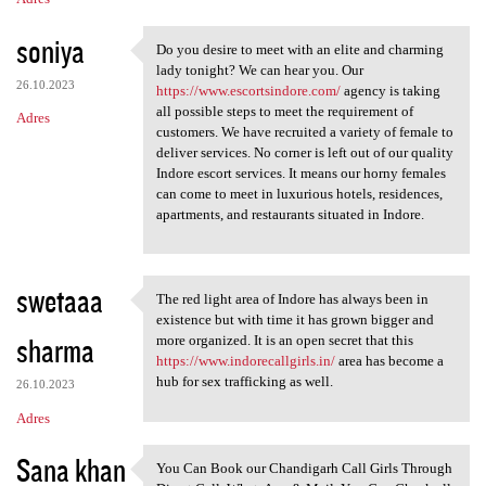
soniya
Do you desire to meet with an elite and charming
Do you desire to meet with an
lady tonight? We can hear you. Our
26.10.2023
https://www.escortsindore.com/
agency is taking
all possible steps to meet the requirement of
Adres
customers. We have recruited a variety of female to
deliver services. No corner is left out of our quality
Indore escort services. It means our horny females
can come to meet in luxurious hotels, residences,
apartments, and restaurants situated in Indore.
swetaaa
The red light area of Indore has always been in
The red light area of Indore
existence but with time it has grown bigger and
sharma
more organized. It is an open secret that this
https://www.indorecallgirls.in/
area has become a
hub for sex trafficking as well.
26.10.2023
Adres
Sana khan
You Can Book our Chandigarh Call Girls Through
You Can Book our Chandigarh