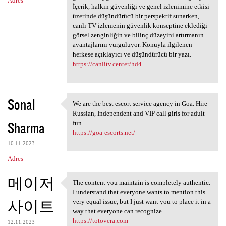
Adres
İçerik, halkın güvenliği ve genel izlenimine etkisi
üzerinde düşündürücü bir perspektif sunarken,
canlı TV izlemenin güvenlik konseptine eklediği
görsel zenginliğin ve bilinç düzeyini artırmanın
avantajlarını vurguluyor. Konuyla ilgilenen
herkese açıklayıcı ve düşündürücü bir yazı.
https://canlitv.center/hd4
Sonal
We are the best escort service agency in Goa. Hire
We are the best escort
Russian, Independent and VIP call girls for adult
Sharma
fun.
https://goa-escorts.net/
10.11.2023
Adres
메이저
The content you maintain is completely authentic.
The content you maintain is
I understand that everyone wants to mention this
사이트
very equal issue, but I just want you to place it in a
way that everyone can recognize
https://totovera.com
12.11.2023