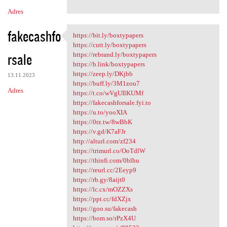
Adres
fakecashfo
https://bit.ly/boxtypapers
https://bit.ly/boxtypapers
https://cutt.ly/boxtypapers
rsale
https://rebrand.ly/boxtypapers
https://b.link/boxtypapers
https://zeep.ly/DKjbb
13.11.2023
https://buff.ly/3M1zou7
Adres
https://t.co/wVgUIlKUMf
https://fakecashforsale.fyi.to
https://u.to/yooXIA
https://0rz.tw/8wBbK
https://v.gd/K7aFJr
http://alturl.com/zf234
https://trimurl.co/OoTdlW
https://thinfi.com/0blhu
https://reurl.cc/2Eeyp9
https://rb.gy/8aijt0
https://lc.cx/mOZZXs
https://ppt.cc/fdXZjx
https://goo.su/fakecash
https://bom.so/rPzX4U