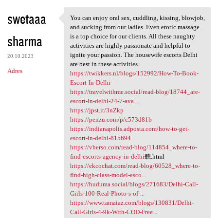
swetaaa
You can enjoy oral sex, cuddling, kissing, blowjob,
You can enjoy oral sex,
and sucking from our ladies. Even erotic massage
sharma
is a top choice for our clients. All these naughty
activities are highly passionate and helpful to
ignite your passion. The housewife escorts Delhi
20.10.2023
are best in these activities.
Adres
https://twikkers.nl/blogs/152992/How-To-Book-
Escort-In-Delhi
https://travelwithme.social/read-blog/18744_are-
escort-in-delhi-24-7-ava...
https://jpst.it/3nZkp
https://penzu.com/p/c573d81b
https://indianapolis.adposta.com/how-to-get-
escort-in-delhi-815694
https://vherso.com/read-blog/114854_where-to-
find-escorts-agency-in-delhi
聽.html
https://ekcochat.com/read-blog/60528_where-to-
find-high-class-model-esco...
https://huduma.social/blogs/271683/Delhi-Call-
Girls-100-Real-Photo-s-of-...
https://www.tamaiaz.com/blogs/130831/Delhi-
Call-Girls-4-9k-With-COD-Free...