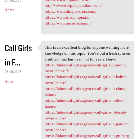
28.10.2023
http://www.deepikapadukon.com/
Adres
https://www.dimple-arora.com/
https://www.ishachopra.in/
https://www.manisharani.in/
Call Girls
This is an excellent blog for anyone wanting more
This is an excellent blog for
knowledge on this topic. You've put a fresh spin on
in F...
a subject that has been hot for years. Bravo!
https://lahorecallgirls.agency/call-girls-in-awan-
town-lahore-2/
28.10.2023
https://lahorecallgirls.agency/call-girls-in-bahria-
Adres
town-lahore/
https://lahorecallgirls.agency/call-girls-in-chung-
lahore/
https://lahorecallgirls.agency/call-girls-in-dha-
lahore/
https://lahorecallgirls.agency/call-girls-in-faisal-
town-lahore/
https://lahorecallgirls.agency/call-girls-in-garden-
town-lahore/
https://lahorecallgirls.agency/call-girls-in-gulberg-