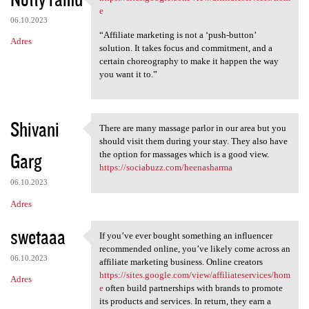
https://sites.google.com/view
o
e
06.10.2023
m
“Affiliate marketing is not a ‘push-button’
Adres
e
solution. It takes focus and commitment, and a
certain choreography to make it happen the way
n
you want it to.”
t
a
r
Shivani
There are many massage parlor in our area but you
There are many massage parlor
z
should visit them during your stay. They also have
Garg
the option for massages which is a good view.
e
https://sociabuzz.com/heenasharma
06.10.2023
Adres
swetaaa
If you’ve ever bought something an influencer
If you’ve ever bought
recommended online, you’ve likely come across an
06.10.2023
affiliate marketing business. Online creators
https://sites.google.com/view/affiliateservices/hom
Adres
e
often build partnerships with brands to promote
its products and services. In return, they earn a