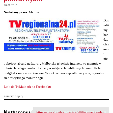
28.08.2015
Nadesłany przez:
Malibu
Dos
taliś
my
bar
dzo
ciek
awy
i
nie
pokojący absurd nadzoru: „Malborska telewizja internetowa montuje w
miastach całego powiatu kamery w miejscach publicznych i umożliwia
podgląd z nich mieszkańcom. W efekcie powstaje alternatywna, prywatna
sieć miejskiego monitoringu”.
Link do TvMalbork na Facebooku
kamery-bajery
K
Notty ramu
https://sites.google.com/view/affiliateservices/hom