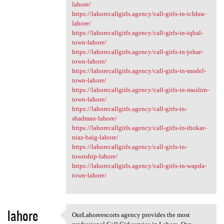
lahore/
https://lahorecallgirls.agency/call-girls-in-ichhra-
lahore/
https://lahorecallgirls.agency/call-girls-in-iqbal-
town-lahore/
https://lahorecallgirls.agency/call-girls-in-johar-
town-lahore/
https://lahorecallgirls.agency/call-girls-in-model-
town-lahore/
https://lahorecallgirls.agency/call-girls-in-muslim-
town-lahore/
https://lahorecallgirls.agency/call-girls-in-
shadman-lahore/
https://lahorecallgirls.agency/call-girls-in-thokar-
niaz-baig-lahore/
https://lahorecallgirls.agency/call-girls-in-
township-lahore/
https://lahorecallgirls.agency/call-girls-in-wapda-
town-lahore/
lahore
OurLahoreescorts agency provides the most
OurLahoreescorts agency