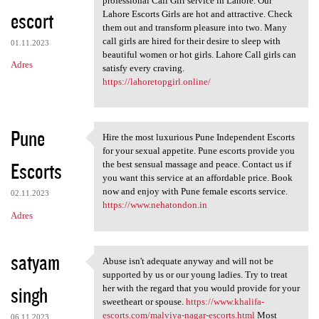
professional Call Girl service in Lahore. Our
escort
Lahore Escorts Girls are hot and attractive. Check
them out and transform pleasure into two. Many
call girls are hired for their desire to sleep with
01.11.2023
beautiful women or hot girls. Lahore Call girls can
Adres
satisfy every craving.
https://lahoretopgirl.online/
Pune
Hire the most luxurious Pune Independent Escorts
Hire the most luxurious Pune
for your sexual appetite. Pune escorts provide you
Escorts
the best sensual massage and peace. Contact us if
you want this service at an affordable price. Book
now and enjoy with Pune female escorts service.
02.11.2023
https://www.nehatondon.in
Adres
satyam
Abuse isn't adequate anyway and will not be
Abuse isn't adequate anyway
supported by us or our young ladies. Try to treat
singh
her with the regard that you would provide for your
sweetheart or spouse.
https://www.khalifa-
escorts.com/malviya-nagar-escorts.html
Most
06.11.2023