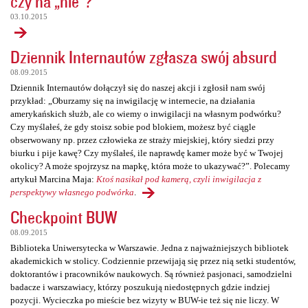
czy na „nie”?
03.10.2015
Dziennik Internautów zgłasza swój absurd
08.09.2015
Dziennik Internautów dołączył się do naszej akcji i zgłosił nam swój
przykład: „Oburzamy się na inwigilację w internecie, na działania
amerykańskich służb, ale co wiemy o inwigilacji na własnym podwórku?
Czy myślałeś, że gdy stoisz sobie pod blokiem, możesz być ciągle
obserwowany np. przez człowieka ze straży miejskiej, który siedzi przy
biurku i pije kawę? Czy myślałeś, ile naprawdę kamer może być w Twojej
okolicy? A może spojrzysz na mapkę, która może to ukazywać?”. Polecamy
artykuł Marcina Maja:
Ktoś nasikał pod kamerą, czyli inwigilacja z
perspektywy własnego podwórka
.
Checkpoint BUW
08.09.2015
Biblioteka Uniwersytecka w Warszawie. Jedna z najważniejszych bibliotek
akademickich w stolicy. Codziennie przewijają się przez nią setki studentów,
doktorantów i pracowników naukowych. Są również pasjonaci, samodzielni
badacze i warszawiacy, którzy poszukują niedostępnych gdzie indziej
pozycji. Wycieczka po mieście bez wizyty w BUW-ie też się nie liczy. W