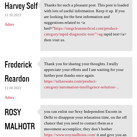
Harvey Self
Thanks for such a pleasant post. This post is loaded
Thanks for such a pleasant
with lots of useful information. Keep it up. If you
11.10.2023
are looking for the best information and
suggestions related to <a
Adres
href="
https://singcleanmedical.com/product-
category/rapid-diagnostic-test/">ag
rapid test</a>
then visit us.
Frederick
Thank you for sharing your thoughts. I really
Thank you for sharing your
appreciate your efforts and I am waiting for your
Reardon
further post thanks once again.
https://nihaowato.com/product-
category/automation-intelligence-solution-...
11.10.2023
Adres
ROSY
you can enlist our Sexy Independent Escorts in
you can enlist our Sexy
Delhi to disappear your relaxation time, on the off
MALHOTR
chance that you need to contact them as a
movement accomplice, they don’t bother
https://www.rosymalhotra.com/
it and give you an