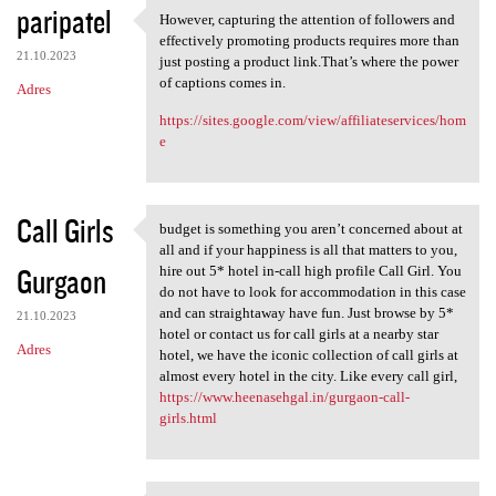
paripatel
However, capturing the attention of followers and
However, capturing the
effectively promoting products requires more than
21.10.2023
just posting a product link.That’s where the power
of captions comes in.
Adres
https://sites.google.com/view/affiliateservices/hom
e
Call Girls
budget is something you aren’t concerned about at
budget is something you aren
all and if your happiness is all that matters to you,
Gurgaon
hire out 5* hotel in-call high profile Call Girl. You
do not have to look for accommodation in this case
and can straightaway have fun. Just browse by 5*
21.10.2023
hotel or contact us for call girls at a nearby star
Adres
hotel, we have the iconic collection of call girls at
almost every hotel in the city. Like every call girl,
https://www.heenasehgal.in/gurgaon-call-
girls.html