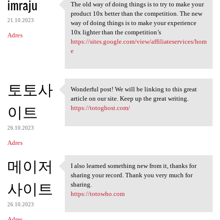
imraju
The old way of doing things is to try to make your
The old way of doing things
product 10x better than the competition. The new
21.10.2023
way of doing things is to make your experience
10x lighter than the competition’s
Adres
https://sites.google.com/view/affiliateservices/hom
e
토토사
Wonderful post! We will be linking to this great
Wonderful post! We will be
article on our site. Keep up the great writing.
이트
https://totoghost.com/
26.10.2023
Adres
메이저
I also learned something new from it, thanks for
I also learned something new
sharing your record. Thank you very much for
사이트
sharing.
https://totowho.com
26.10.2023
Adres