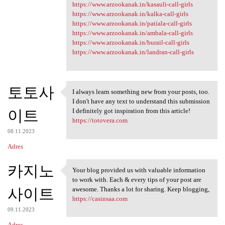
https://www.arzookanak.in/kasauli-call-girls
https://www.arzookanak.in/kalka-call-girls
https://www.arzookanak.in/patiala-call-girls
https://www.arzookanak.in/ambala-call-girls
https://www.arzookanak.in/burail-call-girls
https://www.arzookanak.in/landran-call-girls
토토사
I always learn something new from your posts, too.
I always learn something new
I don't have any text to understand this submission
이트
I definitely got inspiration from this article!
https://totovera.com
08.11.2023
Adres
카지노
Your blog provided us with valuable information
Your blog provided us with
to work with. Each & every tips of your post are
사이트
awesome. Thanks a lot for sharing. Keep blogging,
https://casinsaa.com
09.11.2023
Adres