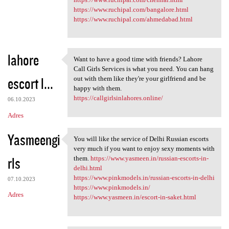
https://www.ruchipal.com/bangalore.html
https://www.ruchipal.com/ahmedabad.html
lahore
Want to have a good time with friends? Lahore
Want to have a good time with
Call Girls Services is what you need. You can hang
escort l...
out with them like they're your girlfriend and be
happy with them.
https://callgirlsinlahores.online/
06.10.2023
Adres
Yasmeengi
You will like the service of Delhi Russian escorts
You will like the service of
very much if you want to enjoy sexy moments with
rls
them.
https://www.yasmeen.in/russian-escorts-in-
delhi.html
https://www.pinkmodels.in/russian-escorts-in-delhi
07.10.2023
https://www.pinkmodels.in/
Adres
https://www.yasmeen.in/escort-in-saket.html