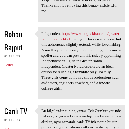
Thanks a lot for enjoying this beauty article with
me
Rohan
Independent
https://www.nargis-khan.com/greater-
Independent https://www
noida-escorts.html-
Everyone hates restrictions, but
Rajput
this abhorrence slightly extends while lovemaking.
A small rejection from your partner might become a
spoiler and you can prevent this risk by appointing
09.11.2023
Independent call girls in Greater Noida.
Adres
Independent Greater Noida escorts are an ideal
option for relishing a romantic play liberally.
These girls come up from various professions such
as doctors, engineers, teachers, and a few are
college girls.
Canli TV
Bu bilgilendirici blog yazısı, Çek Cumhuriyeti'nde
Bu bilgilendirici blog yazısı
halka açık yerlere kamera yerleştirme konusunu ele
09.11.2023
alırken, aynı zamanda canlı TV izlemenin bu tür
güvenlik uygulamalarının etkilerine de değiniyor.