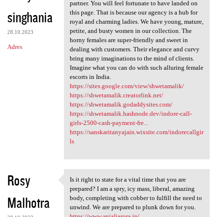
Not every India escort agency
partner. You will feel fortunate to have landed on
singhania
this page. That is because our agency is a hub for
royal and charming ladies. We have young, mature,
petite, and busty women in our collection. The
28.10.2023
horny females are super-friendly and sweet in
Adres
dealing with customers. Their elegance and curvy
bring many imaginations to the mind of clients.
Imagine what you can do with such alluring female
escorts in India.
https://sites.google.com/view/shwetamalik/
https://shwetamalik.creatorlink.net/
https://shwetamalik.godaddysites.com/
https://shwetamalik.hashnode.dev/indore-call-
girls-2500-cash-payment-fre...
https://sanskaritanyajain.wixsite.com/indorecallgir
ls
Rosy
Is it right to state for a vital time that you are
Is it right to state for a
prepared? I am a spry, icy mass, liberal, amazing
Malhotra
body, completing with cobber to fulfill the need to
unwind. We are prepared to plunk down for you.
https://www.anjaliarora.in/