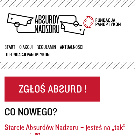
Przejdź
do
treści
START
O AKCJI
REGULAMIN
AKTUALNOŚCI
O FUNDACJI PANOPTYKON
CO NOWEGO?
Starcie Absurdów Nadzoru – jesteś na „tak”