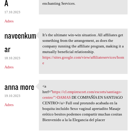
A
enchanting Services.
17.10.2023
Adres
naveenkum
It’s the ultimate win-win situation. All affiliates get
It’s the ultimate win-win
something from the arrangement, as does the
ar
company running the affiliate program, making it a
mutually beneficial relationship.
https://sites.google.com/view/affiliateservices/hom
18.10.2023
e
Adres
anna more
<a
<a href="https://cl
href="
https://cl.empirescort.com/escorts/santiago-
19.10.2023
centro/">DAMAS
DE COMPAÑÍA EN SANTIAGO
CENTRO</a> Full oral prorundo acabada en la
Adres
boquita incluído Sexo vaginal apretadito Masaje
erótico besitos podemos compartir muchas cositas
Bienvenido a la la Elegancia del placer