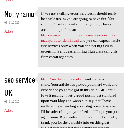
Notty ramu
If you are availing escort services it should really
If you are availing escort
be hassle free as you are going to have fun. You
09.11.2023
shouldn’t be bothered about anything when you
are planning to hire an
Adres
https://www.delhihotelescorts.in/escorts-near-itc-
maurya-hotel-delhi.html
and you can expect hassle
free services only when you contact high class
escorts. It is a lot easier hiring high class call girls
from escort agencies.
seo service
http://truediamond.co.uk/
Thanks for a wonderful
http://truediamond.co.uk/
share. Your article has proved your hard work and
UK
experience you have got in this field. Brilliant .i
love it reading . Pretty good post. I just stumbled
upon your blog and wanted to say that I have
09.11.2023
really enjoyed reading your blog posts. Any way
Adres
I'll be subscribing to your feed and I hope you post
again soon. Big thanks for the useful info. I really
thank you for the valuable info on this great
subject and look forward to more great posts.