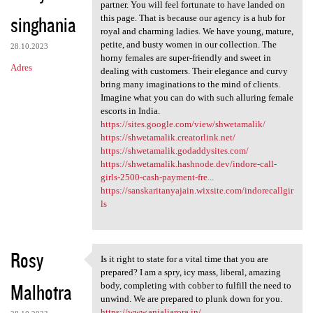
Not every India escort agency
partner. You will feel fortunate to have landed on
singhania
this page. That is because our agency is a hub for
royal and charming ladies. We have young, mature,
petite, and busty women in our collection. The
28.10.2023
horny females are super-friendly and sweet in
Adres
dealing with customers. Their elegance and curvy
bring many imaginations to the mind of clients.
Imagine what you can do with such alluring female
escorts in India.
https://sites.google.com/view/shwetamalik/
https://shwetamalik.creatorlink.net/
https://shwetamalik.godaddysites.com/
https://shwetamalik.hashnode.dev/indore-call-
girls-2500-cash-payment-fre...
https://sanskaritanyajain.wixsite.com/indorecallgir
ls
Rosy
Is it right to state for a vital time that you are
Is it right to state for a
prepared? I am a spry, icy mass, liberal, amazing
Malhotra
body, completing with cobber to fulfill the need to
unwind. We are prepared to plunk down for you.
https://www.anjaliarora.in/