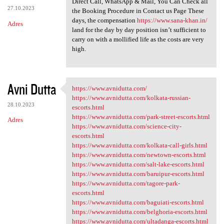
Direct Call, WhatsApp & Mail, You Can Check all
27.10.2023
the Booking Procedure in Contact us Page These
days, the compensation
https://www.sana-khan.in/
Adres
land for the day by day position isn’t sufficient to
carry on with a mollified life as the costs are very
high.
Avni Dutta
https://www.avnidutta.com/
https://www.avnidutta.com/
https://www.avnidutta.com/kolkata-russian-
28.10.2023
escorts.html
https://www.avnidutta.com/park-street-escorts.html
Adres
https://www.avnidutta.com/science-city-
escorts.html
https://www.avnidutta.com/kolkata-call-girls.html
https://www.avnidutta.com/newtown-escorts.html
https://www.avnidutta.com/salt-lake-escorts.html
https://www.avnidutta.com/baruipur-escorts.html
https://www.avnidutta.com/tagore-park-
escorts.html
https://www.avnidutta.com/baguiati-escorts.html
https://www.avnidutta.com/belghoria-escorts.html
https://www.avnidutta.com/ultadanga-escorts.html