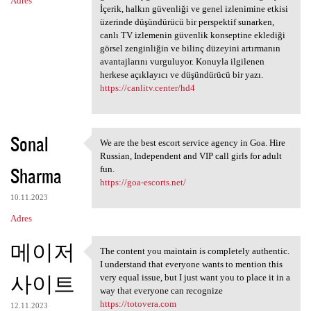
Adres
İçerik, halkın güvenliği ve genel izlenimine etkisi
üzerinde düşündürücü bir perspektif sunarken,
canlı TV izlemenin güvenlik konseptine eklediği
görsel zenginliğin ve bilinç düzeyini artırmanın
avantajlarını vurguluyor. Konuyla ilgilenen
herkese açıklayıcı ve düşündürücü bir yazı.
https://canlitv.center/hd4
Sonal
We are the best escort service agency in Goa. Hire
We are the best escort
Russian, Independent and VIP call girls for adult
Sharma
fun.
https://goa-escorts.net/
10.11.2023
Adres
메이저
The content you maintain is completely authentic.
The content you maintain is
I understand that everyone wants to mention this
사이트
very equal issue, but I just want you to place it in a
way that everyone can recognize
https://totovera.com
12.11.2023