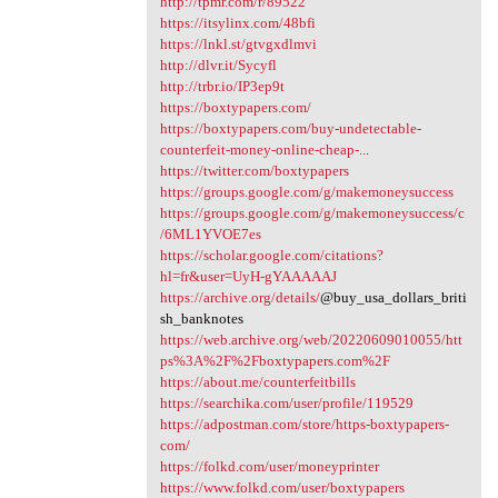
http://tpmr.com/r/89522
https://itsylinx.com/48bfi
https://lnkl.st/gtvgxdlmvi
http://dlvr.it/Sycyfl
http://trbr.io/IP3ep9t
https://boxtypapers.com/
https://boxtypapers.com/buy-undetectable-
counterfeit-money-online-cheap-...
https://twitter.com/boxtypapers
https://groups.google.com/g/makemoneysuccess
https://groups.google.com/g/makemoneysuccess/c
/6ML1YVOE7es
https://scholar.google.com/citations?
hl=fr&user=UyH-gYAAAAAJ
https://archive.org/details/
@buy_usa_dollars_briti
sh_banknotes
https://web.archive.org/web/20220609010055/htt
ps%3A%2F%2Fboxtypapers.com%2F
https://about.me/counterfeitbills
https://searchika.com/user/profile/119529
https://adpostman.com/store/https-boxtypapers-
com/
https://folkd.com/user/moneyprinter
https://www.folkd.com/user/boxtypapers