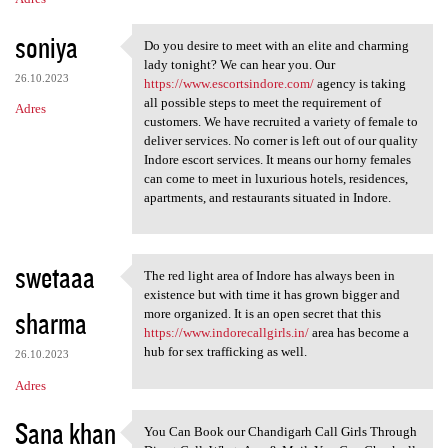
soniya
Do you desire to meet with an elite and charming
Do you desire to meet with an
lady tonight? We can hear you. Our
26.10.2023
https://www.escortsindore.com/
agency is taking
all possible steps to meet the requirement of
Adres
customers. We have recruited a variety of female to
deliver services. No corner is left out of our quality
Indore escort services. It means our horny females
can come to meet in luxurious hotels, residences,
apartments, and restaurants situated in Indore.
swetaaa
The red light area of Indore has always been in
The red light area of Indore
existence but with time it has grown bigger and
sharma
more organized. It is an open secret that this
https://www.indorecallgirls.in/
area has become a
hub for sex trafficking as well.
26.10.2023
Adres
Sana khan
You Can Book our Chandigarh Call Girls Through
You Can Book our Chandigarh