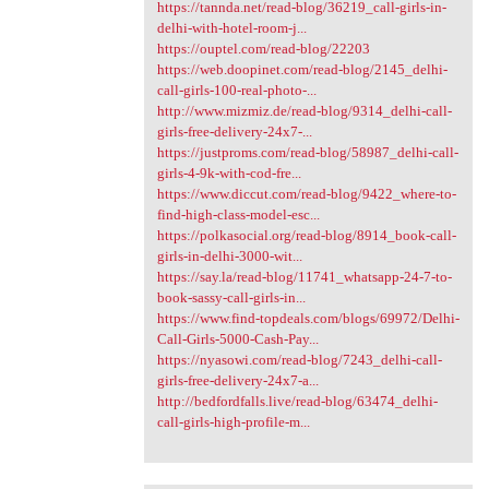
https://tannda.net/read-blog/36219_call-girls-in-
delhi-with-hotel-room-j...
https://ouptel.com/read-blog/22203
https://web.doopinet.com/read-blog/2145_delhi-
call-girls-100-real-photo-...
http://www.mizmiz.de/read-blog/9314_delhi-call-
girls-free-delivery-24x7-...
https://justproms.com/read-blog/58987_delhi-call-
girls-4-9k-with-cod-fre...
https://www.diccut.com/read-blog/9422_where-to-
find-high-class-model-esc...
https://polkasocial.org/read-blog/8914_book-call-
girls-in-delhi-3000-wit...
https://say.la/read-blog/11741_whatsapp-24-7-to-
book-sassy-call-girls-in...
https://www.find-topdeals.com/blogs/69972/Delhi-
Call-Girls-5000-Cash-Pay...
https://nyasowi.com/read-blog/7243_delhi-call-
girls-free-delivery-24x7-a...
http://bedfordfalls.live/read-blog/63474_delhi-
call-girls-high-profile-m...