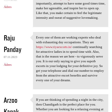
importantly, attempt to have some good times time,
Adres
make her agreeable, and inspire her to open up.
Like that, you make certain to feel the legitimate
intensity and sweat of suggestive lovemaking.
Raju
Every one of them are working experts who deal
Every one of them are working
with exhausting day occupations. They are
Panday
https://www.riyaescorts.in/
continually searching
for attractive ladies in to spend time with. Also,
that is the reason we are here - to vigorously serve
07.11.2023
you. It is our only saying to give you superb
Adres
escorts in your lodging for your definitive joy. So
get your telephone and dial our number to employ
from the attractive escort benefits and survive
every one of your dreams.
Arzoo
If you are thinking of spending a night in the city,
If you are thinking of
then Chandigarh is the perfect place for you.
Kanak
Whether you are looking for a relaxing evening at