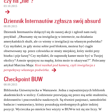
czy na „nie”?
03.10.2015
Dziennik Internautów zgłasza swój absurd
08.09.2015
Dziennik Internautów dołączył się do naszej akcji i zgłosił nam swój
przykład: „Oburzamy się na inwigilację w internecie, na działania
amerykańskich służb, ale co wiemy o inwigilacji na własnym podwórku?
Czy myślałeś, że gdy stoisz sobie pod blokiem, możesz być ciągle
obserwowany np. przez człowieka ze straży miejskiej, który siedzi przy
biurku i pije kawę? Czy myślałeś, ile naprawdę kamer może być w Twojej
okolicy? A może spojrzysz na mapkę, która może to ukazywać?”. Polecamy
artykuł Marcina Maja:
Ktoś nasikał pod kamerą, czyli inwigilacja z
perspektywy własnego podwórka
.
Checkpoint BUW
08.09.2015
Biblioteka Uniwersytecka w Warszawie. Jedna z najważniejszych bibliotek
akademickich w stolicy. Codziennie przewijają się przez nią setki studentów,
doktorantów i pracowników naukowych. Są również pasjonaci, samodzielni
badacze i warszawiacy, którzy poszukują niedostępnych gdzie indziej
pozycji. Wycieczka po mieście bez wizyty w BUW-ie też się nie liczy. W