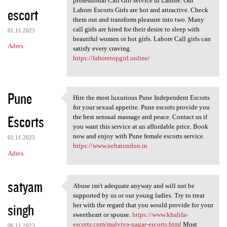
professional Call Girl service in Lahore. Our
escort
Lahore Escorts Girls are hot and attractive. Check
them out and transform pleasure into two. Many
call girls are hired for their desire to sleep with
01.11.2023
beautiful women or hot girls. Lahore Call girls can
Adres
satisfy every craving.
https://lahoretopgirl.online/
Pune
Hire the most luxurious Pune Independent Escorts
Hire the most luxurious Pune
for your sexual appetite. Pune escorts provide you
Escorts
the best sensual massage and peace. Contact us if
you want this service at an affordable price. Book
now and enjoy with Pune female escorts service.
02.11.2023
https://www.nehatondon.in
Adres
satyam
Abuse isn't adequate anyway and will not be
Abuse isn't adequate anyway
supported by us or our young ladies. Try to treat
singh
her with the regard that you would provide for your
sweetheart or spouse.
https://www.khalifa-
escorts.com/malviya-nagar-escorts.html
Most
06.11.2023