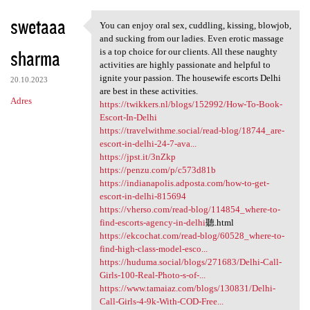
swetaaa
You can enjoy oral sex, cuddling, kissing, blowjob,
You can enjoy oral sex,
and sucking from our ladies. Even erotic massage
sharma
is a top choice for our clients. All these naughty
activities are highly passionate and helpful to
ignite your passion. The housewife escorts Delhi
20.10.2023
are best in these activities.
Adres
https://twikkers.nl/blogs/152992/How-To-Book-
Escort-In-Delhi
https://travelwithme.social/read-blog/18744_are-
escort-in-delhi-24-7-ava...
https://jpst.it/3nZkp
https://penzu.com/p/c573d81b
https://indianapolis.adposta.com/how-to-get-
escort-in-delhi-815694
https://vherso.com/read-blog/114854_where-to-
find-escorts-agency-in-delhi
聽.html
https://ekcochat.com/read-blog/60528_where-to-
find-high-class-model-esco...
https://huduma.social/blogs/271683/Delhi-Call-
Girls-100-Real-Photo-s-of-...
https://www.tamaiaz.com/blogs/130831/Delhi-
Call-Girls-4-9k-With-COD-Free...