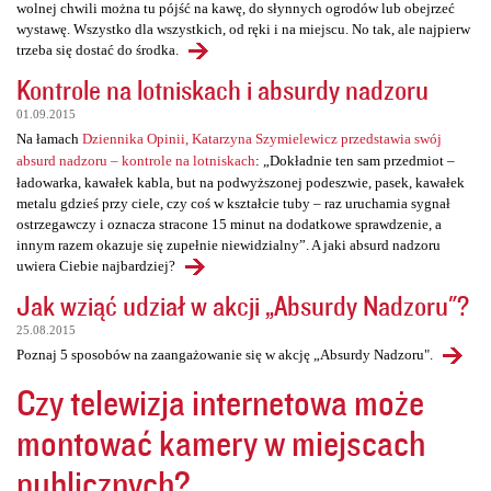
wolnej chwili można tu pójść na kawę, do słynnych ogrodów lub obejrzeć
wystawę. Wszystko dla wszystkich, od ręki i na miejscu. No tak, ale najpierw
trzeba się dostać do środka.
Kontrole na lotniskach i absurdy nadzoru
01.09.2015
Na łamach
Dziennika Opinii, Katarzyna Szymielewicz przedstawia swój
absurd nadzoru – kontrole na lotniskach
: „Dokładnie ten sam przedmiot –
ładowarka, kawałek kabla, but na podwyższonej podeszwie, pasek, kawałek
metalu gdzieś przy ciele, czy coś w kształcie tuby – raz uruchamia sygnał
ostrzegawczy i oznacza stracone 15 minut na dodatkowe sprawdzenie, a
innym razem okazuje się zupełnie niewidzialny”. A jaki absurd nadzoru
uwiera Ciebie najbardziej?
Jak wziąć udział w akcji „Absurdy Nadzoru"?
25.08.2015
Poznaj 5 sposobów na zaangażowanie się w akcję „Absurdy Nadzoru".
Czy telewizja internetowa może
montować kamery w miejscach
publicznych?