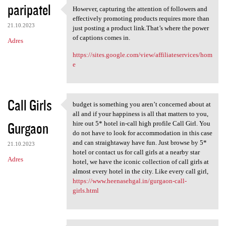
paripatel
However, capturing the attention of followers and
However, capturing the
effectively promoting products requires more than
21.10.2023
just posting a product link.That’s where the power
of captions comes in.
Adres
https://sites.google.com/view/affiliateservices/hom
e
Call Girls
budget is something you aren’t concerned about at
budget is something you aren
all and if your happiness is all that matters to you,
Gurgaon
hire out 5* hotel in-call high profile Call Girl. You
do not have to look for accommodation in this case
and can straightaway have fun. Just browse by 5*
21.10.2023
hotel or contact us for call girls at a nearby star
Adres
hotel, we have the iconic collection of call girls at
almost every hotel in the city. Like every call girl,
https://www.heenasehgal.in/gurgaon-call-
girls.html