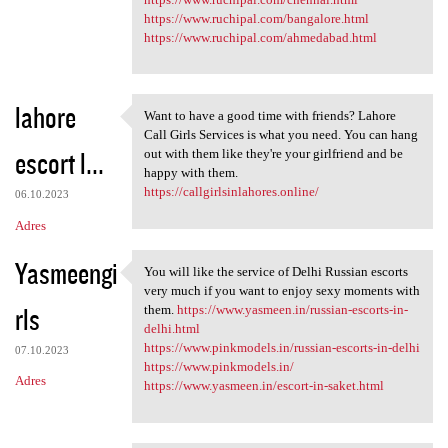
https://www.ruchipal.com/bangalore.html
https://www.ruchipal.com/ahmedabad.html
lahore
Want to have a good time with friends? Lahore
Want to have a good time with
Call Girls Services is what you need. You can hang
escort l...
out with them like they're your girlfriend and be
happy with them.
https://callgirlsinlahores.online/
06.10.2023
Adres
Yasmeengi
You will like the service of Delhi Russian escorts
You will like the service of
very much if you want to enjoy sexy moments with
rls
them.
https://www.yasmeen.in/russian-escorts-in-
delhi.html
https://www.pinkmodels.in/russian-escorts-in-delhi
07.10.2023
https://www.pinkmodels.in/
Adres
https://www.yasmeen.in/escort-in-saket.html