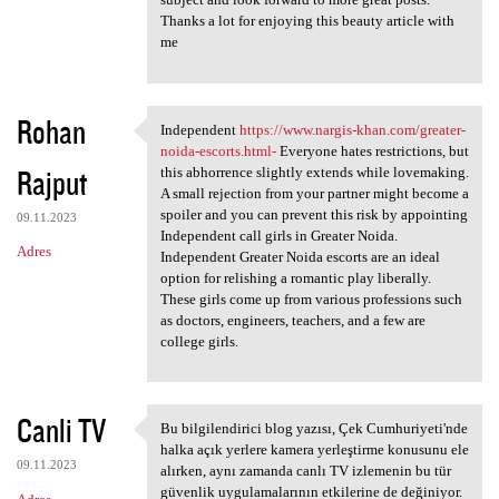
Thanks a lot for enjoying this beauty article with
me
Rohan
Independent
https://www.nargis-khan.com/greater-
Independent https://www
noida-escorts.html-
Everyone hates restrictions, but
Rajput
this abhorrence slightly extends while lovemaking.
A small rejection from your partner might become a
spoiler and you can prevent this risk by appointing
09.11.2023
Independent call girls in Greater Noida.
Adres
Independent Greater Noida escorts are an ideal
option for relishing a romantic play liberally.
These girls come up from various professions such
as doctors, engineers, teachers, and a few are
college girls.
Canli TV
Bu bilgilendirici blog yazısı, Çek Cumhuriyeti'nde
Bu bilgilendirici blog yazısı
halka açık yerlere kamera yerleştirme konusunu ele
09.11.2023
alırken, aynı zamanda canlı TV izlemenin bu tür
güvenlik uygulamalarının etkilerine de değiniyor.