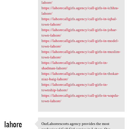
lahore/
https://lahorecallgirls.agency/call-girls-in-ichhra-
lahore/
https://lahorecallgirls.agency/call-girls-in-iqbal-
town-lahore/
https://lahorecallgirls.agency/call-girls-in-johar-
town-lahore/
https://lahorecallgirls.agency/call-girls-in-model-
town-lahore/
https://lahorecallgirls.agency/call-girls-in-muslim-
town-lahore/
https://lahorecallgirls.agency/call-girls-in-
shadman-lahore/
https://lahorecallgirls.agency/call-girls-in-thokar-
niaz-baig-lahore/
https://lahorecallgirls.agency/call-girls-in-
township-lahore/
https://lahorecallgirls.agency/call-girls-in-wapda-
town-lahore/
lahore
OurLahoreescorts agency provides the most
OurLahoreescorts agency