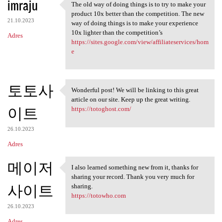
imraju
The old way of doing things is to try to make your
The old way of doing things
product 10x better than the competition. The new
21.10.2023
way of doing things is to make your experience
10x lighter than the competition’s
Adres
https://sites.google.com/view/affiliateservices/hom
e
토토사
Wonderful post! We will be linking to this great
Wonderful post! We will be
article on our site. Keep up the great writing.
이트
https://totoghost.com/
26.10.2023
Adres
메이저
I also learned something new from it, thanks for
I also learned something new
sharing your record. Thank you very much for
사이트
sharing.
https://totowho.com
26.10.2023
Adres