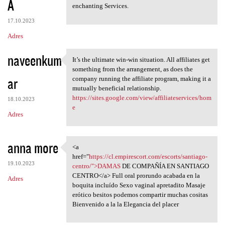
A
enchanting Services.
17.10.2023
Adres
naveenkum
It’s the ultimate win-win situation. All affiliates get
It’s the ultimate win-win
something from the arrangement, as does the
ar
company running the affiliate program, making it a
mutually beneficial relationship.
https://sites.google.com/view/affiliateservices/hom
18.10.2023
e
Adres
anna more
<a
<a href="https://cl
href="
https://cl.empirescort.com/escorts/santiago-
19.10.2023
centro/">DAMAS
DE COMPAÑÍA EN SANTIAGO
CENTRO</a> Full oral prorundo acabada en la
Adres
boquita incluído Sexo vaginal apretadito Masaje
erótico besitos podemos compartir muchas cositas
Bienvenido a la la Elegancia del placer