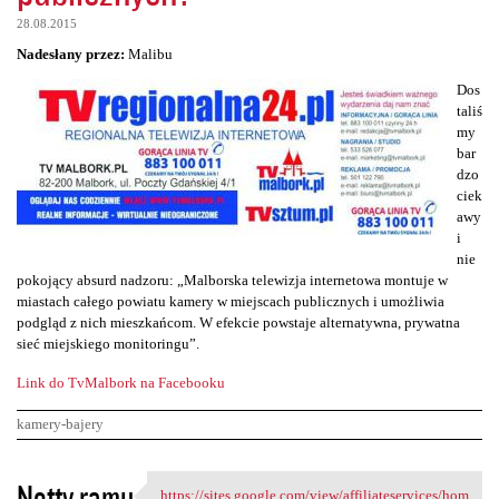
28.08.2015
Nadesłany przez:
Malibu
Dos
taliś
my
bar
dzo
ciek
awy
i
nie
pokojący absurd nadzoru: „Malborska telewizja internetowa montuje w
miastach całego powiatu kamery w miejscach publicznych i umożliwia
podgląd z nich mieszkańcom. W efekcie powstaje alternatywna, prywatna
sieć miejskiego monitoringu”.
Link do TvMalbork na Facebooku
kamery-bajery
K
Notty ramu
https://sites.google.com/view/affiliateservices/hom