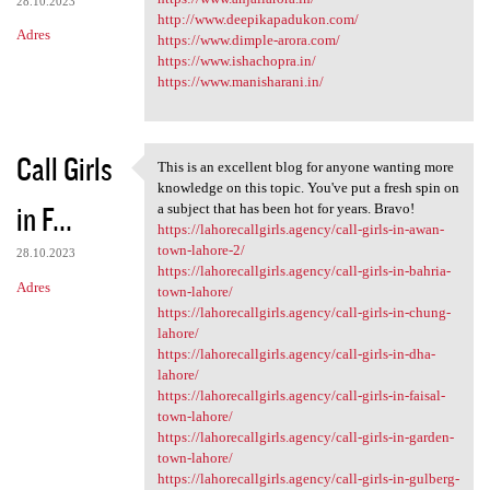
28.10.2023
http://www.deepikapadukon.com/
Adres
https://www.dimple-arora.com/
https://www.ishachopra.in/
https://www.manisharani.in/
Call Girls
This is an excellent blog for anyone wanting more
This is an excellent blog for
knowledge on this topic. You've put a fresh spin on
in F...
a subject that has been hot for years. Bravo!
https://lahorecallgirls.agency/call-girls-in-awan-
town-lahore-2/
28.10.2023
https://lahorecallgirls.agency/call-girls-in-bahria-
Adres
town-lahore/
https://lahorecallgirls.agency/call-girls-in-chung-
lahore/
https://lahorecallgirls.agency/call-girls-in-dha-
lahore/
https://lahorecallgirls.agency/call-girls-in-faisal-
town-lahore/
https://lahorecallgirls.agency/call-girls-in-garden-
town-lahore/
https://lahorecallgirls.agency/call-girls-in-gulberg-