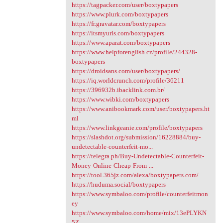
https://tagpacker.com/user/boxtypapers
https://www.plurk.com/boxtypapers
https://fr.gravatar.com/boxtypapers
https://itsmyurls.com/boxtypapers
https://www.aparat.com/boxtypapers
https://www.helpforenglish.cz/profile/244328-
boxtypapers
https://droidsans.com/user/boxtypapers/
https://iq.worldcrunch.com/profile/36211
https://396932b.ibacklink.com.br/
https://www.wibki.com/boxtypapers
https://www.anibookmark.com/user/boxtypapers.ht
ml
https://www.linkgeanie.com/profile/boxtypapers
https://slashdot.org/submission/16228884/buy-
undetectable-counterfeit-mo...
https://telegra.ph/Buy-Undetectable-Counterfeit-
Money-Online-Cheap-From-...
https://tool.365jz.com/alexa/boxtypapers.com/
https://huduma.social/boxtypapers
https://www.symbaloo.com/profile/counterfeitmon
ey
https://www.symbaloo.com/home/mix/13ePLYKN
5Z