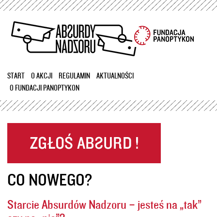
Przejdź
do
treści
START
O AKCJI
REGULAMIN
AKTUALNOŚCI
O FUNDACJI PANOPTYKON
CO NOWEGO?
Starcie Absurdów Nadzoru – jesteś na „tak”