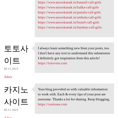
https://www.arzookanak.in/kasauli-call-girls
https://www.arzookanak.in/kalka-call-girls
https://www.arzookanak.in/patiala-call-girls
https://www.arzookanak.in/ambala-call-girls
https://www.arzookanak.in/burail-call-girls
https://www.arzookanak.in/landran-call-girls
토토사
I always learn something new from your posts, too.
I always learn something new
I don't have any text to understand this submission
이트
I definitely got inspiration from this article!
https://totovera.com
08.11.2023
Adres
카지노
Your blog provided us with valuable information
Your blog provided us with
to work with. Each & every tips of your post are
사이트
awesome. Thanks a lot for sharing. Keep blogging,
https://casinsaa.com
09.11.2023
Adres