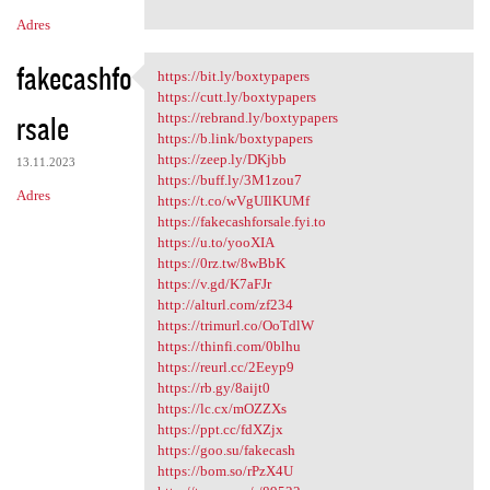
Adres
fakecashfo
https://bit.ly/boxtypapers
https://bit.ly/boxtypapers
https://cutt.ly/boxtypapers
rsale
https://rebrand.ly/boxtypapers
https://b.link/boxtypapers
https://zeep.ly/DKjbb
13.11.2023
https://buff.ly/3M1zou7
Adres
https://t.co/wVgUIlKUMf
https://fakecashforsale.fyi.to
https://u.to/yooXIA
https://0rz.tw/8wBbK
https://v.gd/K7aFJr
http://alturl.com/zf234
https://trimurl.co/OoTdlW
https://thinfi.com/0blhu
https://reurl.cc/2Eeyp9
https://rb.gy/8aijt0
https://lc.cx/mOZZXs
https://ppt.cc/fdXZjx
https://goo.su/fakecash
https://bom.so/rPzX4U