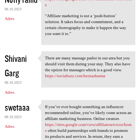
https://sites.google.com/view
o
e
06.10.2023
m
“Affiliate marketing is not a ‘push-button’
Adres
e
solution. It takes focus and commitment, and a
certain choreography to make it happen the way
n
you want it to.”
t
a
r
Shivani
There are many massage parlor in our area but you
There are many massage parlor
z
should visit them during your stay. They also have
Garg
the option for massages which is a good view.
e
https://sociabuzz.com/heenasharma
06.10.2023
Adres
swetaaa
If you’ve ever bought something an influencer
If you’ve ever bought
recommended online, you’ve likely come across an
06.10.2023
affiliate marketing business. Online creators
https://sites.google.com/view/affiliateservices/hom
Adres
e
often build partnerships with brands to promote
its products and services. In return, they earn a