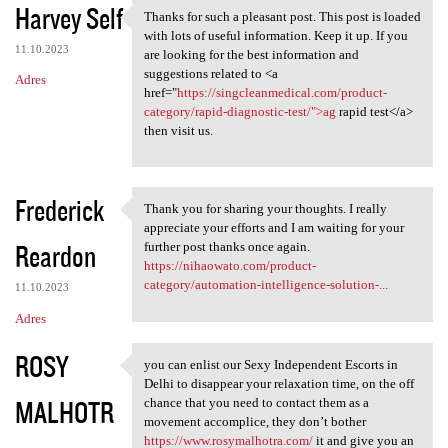
Harvey Self
Thanks for such a pleasant post. This post is loaded
Thanks for such a pleasant
with lots of useful information. Keep it up. If you
11.10.2023
are looking for the best information and
suggestions related to <a
Adres
href="
https://singcleanmedical.com/product-
category/rapid-diagnostic-test/">ag
rapid test</a>
then visit us.
Frederick
Thank you for sharing your thoughts. I really
Thank you for sharing your
appreciate your efforts and I am waiting for your
Reardon
further post thanks once again.
https://nihaowato.com/product-
category/automation-intelligence-solution-...
11.10.2023
Adres
ROSY
you can enlist our Sexy Independent Escorts in
you can enlist our Sexy
Delhi to disappear your relaxation time, on the off
MALHOTR
chance that you need to contact them as a
movement accomplice, they don’t bother
https://www.rosymalhotra.com/
it and give you an