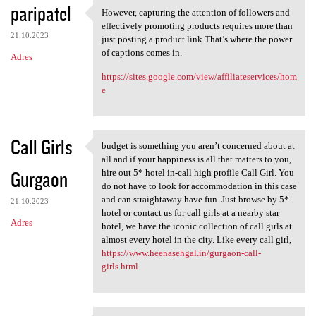
paripatel
However, capturing the attention of followers and
However, capturing the
effectively promoting products requires more than
21.10.2023
just posting a product link.That’s where the power
of captions comes in.
Adres
https://sites.google.com/view/affiliateservices/hom
e
Call Girls
budget is something you aren’t concerned about at
budget is something you aren
all and if your happiness is all that matters to you,
Gurgaon
hire out 5* hotel in-call high profile Call Girl. You
do not have to look for accommodation in this case
and can straightaway have fun. Just browse by 5*
21.10.2023
hotel or contact us for call girls at a nearby star
Adres
hotel, we have the iconic collection of call girls at
almost every hotel in the city. Like every call girl,
https://www.heenasehgal.in/gurgaon-call-
girls.html