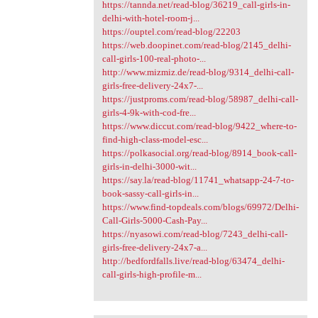
https://tannda.net/read-blog/36219_call-girls-in-
delhi-with-hotel-room-j...
https://ouptel.com/read-blog/22203
https://web.doopinet.com/read-blog/2145_delhi-
call-girls-100-real-photo-...
http://www.mizmiz.de/read-blog/9314_delhi-call-
girls-free-delivery-24x7-...
https://justproms.com/read-blog/58987_delhi-call-
girls-4-9k-with-cod-fre...
https://www.diccut.com/read-blog/9422_where-to-
find-high-class-model-esc...
https://polkasocial.org/read-blog/8914_book-call-
girls-in-delhi-3000-wit...
https://say.la/read-blog/11741_whatsapp-24-7-to-
book-sassy-call-girls-in...
https://www.find-topdeals.com/blogs/69972/Delhi-
Call-Girls-5000-Cash-Pay...
https://nyasowi.com/read-blog/7243_delhi-call-
girls-free-delivery-24x7-a...
http://bedfordfalls.live/read-blog/63474_delhi-
call-girls-high-profile-m...