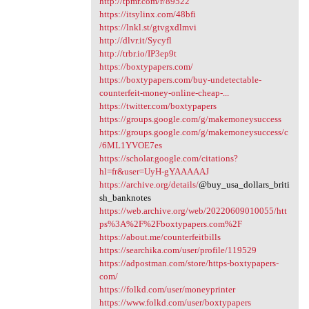
http://tpmr.com/r/89522
https://itsylinx.com/48bfi
https://lnkl.st/gtvgxdlmvi
http://dlvr.it/Sycyfl
http://trbr.io/IP3ep9t
https://boxtypapers.com/
https://boxtypapers.com/buy-undetectable-
counterfeit-money-online-cheap-...
https://twitter.com/boxtypapers
https://groups.google.com/g/makemoneysuccess
https://groups.google.com/g/makemoneysuccess/c
/6ML1YVOE7es
https://scholar.google.com/citations?
hl=fr&user=UyH-gYAAAAAJ
https://archive.org/details/
@buy_usa_dollars_briti
sh_banknotes
https://web.archive.org/web/20220609010055/htt
ps%3A%2F%2Fboxtypapers.com%2F
https://about.me/counterfeitbills
https://searchika.com/user/profile/119529
https://adpostman.com/store/https-boxtypapers-
com/
https://folkd.com/user/moneyprinter
https://www.folkd.com/user/boxtypapers