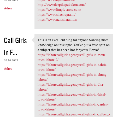
28.10.2023
http://www.deepikapadukon.com/
Adres
https://www.dimple-arora.com/
https://www.ishachopra.in/
https://www.manisharani.in/
Call Girls
This is an excellent blog for anyone wanting more
This is an excellent blog for
knowledge on this topic. You've put a fresh spin on
in F...
a subject that has been hot for years. Bravo!
https://lahorecallgirls.agency/call-girls-in-awan-
town-lahore-2/
28.10.2023
https://lahorecallgirls.agency/call-girls-in-bahria-
Adres
town-lahore/
https://lahorecallgirls.agency/call-girls-in-chung-
lahore/
https://lahorecallgirls.agency/call-girls-in-dha-
lahore/
https://lahorecallgirls.agency/call-girls-in-faisal-
town-lahore/
https://lahorecallgirls.agency/call-girls-in-garden-
town-lahore/
https://lahorecallgirls.agency/call-girls-in-gulberg-