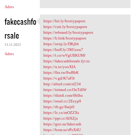
Adres
fakecashfo
https://bit.ly/boxtypapers
https://bit.ly/boxtypapers
https://cutt.ly/boxtypapers
rsale
https://rebrand.ly/boxtypapers
https://b.link/boxtypapers
https://zeep.ly/DKjbb
13.11.2023
https://buff.ly/3M1zou7
Adres
https://t.co/wVgUIlKUMf
https://fakecashforsale.fyi.to
https://u.to/yooXIA
https://0rz.tw/8wBbK
https://v.gd/K7aFJr
http://alturl.com/zf234
https://trimurl.co/OoTdlW
https://thinfi.com/0blhu
https://reurl.cc/2Eeyp9
https://rb.gy/8aijt0
https://lc.cx/mOZZXs
https://ppt.cc/fdXZjx
https://goo.su/fakecash
https://bom.so/rPzX4U