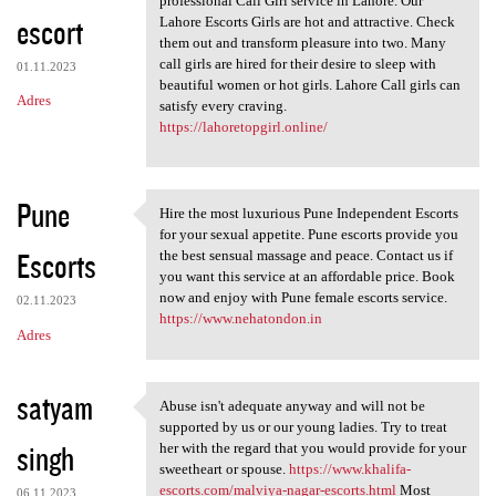
professional Call Girl service in Lahore. Our
escort
Lahore Escorts Girls are hot and attractive. Check
them out and transform pleasure into two. Many
call girls are hired for their desire to sleep with
01.11.2023
beautiful women or hot girls. Lahore Call girls can
Adres
satisfy every craving.
https://lahoretopgirl.online/
Pune
Hire the most luxurious Pune Independent Escorts
Hire the most luxurious Pune
for your sexual appetite. Pune escorts provide you
Escorts
the best sensual massage and peace. Contact us if
you want this service at an affordable price. Book
now and enjoy with Pune female escorts service.
02.11.2023
https://www.nehatondon.in
Adres
satyam
Abuse isn't adequate anyway and will not be
Abuse isn't adequate anyway
supported by us or our young ladies. Try to treat
singh
her with the regard that you would provide for your
sweetheart or spouse.
https://www.khalifa-
escorts.com/malviya-nagar-escorts.html
Most
06.11.2023