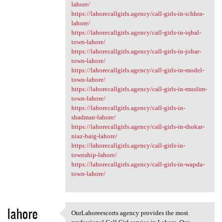
lahore/
https://lahorecallgirls.agency/call-girls-in-ichhra-
lahore/
https://lahorecallgirls.agency/call-girls-in-iqbal-
town-lahore/
https://lahorecallgirls.agency/call-girls-in-johar-
town-lahore/
https://lahorecallgirls.agency/call-girls-in-model-
town-lahore/
https://lahorecallgirls.agency/call-girls-in-muslim-
town-lahore/
https://lahorecallgirls.agency/call-girls-in-
shadman-lahore/
https://lahorecallgirls.agency/call-girls-in-thokar-
niaz-baig-lahore/
https://lahorecallgirls.agency/call-girls-in-
township-lahore/
https://lahorecallgirls.agency/call-girls-in-wapda-
town-lahore/
lahore
OurLahoreescorts agency provides the most
OurLahoreescorts agency