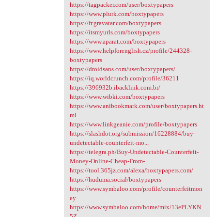
https://tagpacker.com/user/boxtypapers
https://www.plurk.com/boxtypapers
https://fr.gravatar.com/boxtypapers
https://itsmyurls.com/boxtypapers
https://www.aparat.com/boxtypapers
https://www.helpforenglish.cz/profile/244328-
boxtypapers
https://droidsans.com/user/boxtypapers/
https://iq.worldcrunch.com/profile/36211
https://396932b.ibacklink.com.br/
https://www.wibki.com/boxtypapers
https://www.anibookmark.com/user/boxtypapers.ht
ml
https://www.linkgeanie.com/profile/boxtypapers
https://slashdot.org/submission/16228884/buy-
undetectable-counterfeit-mo...
https://telegra.ph/Buy-Undetectable-Counterfeit-
Money-Online-Cheap-From-...
https://tool.365jz.com/alexa/boxtypapers.com/
https://huduma.social/boxtypapers
https://www.symbaloo.com/profile/counterfeitmon
ey
https://www.symbaloo.com/home/mix/13ePLYKN
5Z