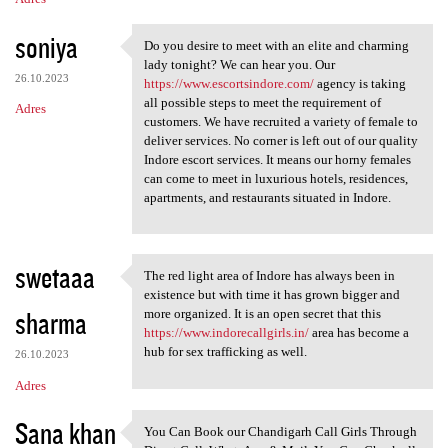
soniya
Do you desire to meet with an elite and charming
Do you desire to meet with an
lady tonight? We can hear you. Our
26.10.2023
https://www.escortsindore.com/
agency is taking
all possible steps to meet the requirement of
Adres
customers. We have recruited a variety of female to
deliver services. No corner is left out of our quality
Indore escort services. It means our horny females
can come to meet in luxurious hotels, residences,
apartments, and restaurants situated in Indore.
swetaaa
The red light area of Indore has always been in
The red light area of Indore
existence but with time it has grown bigger and
sharma
more organized. It is an open secret that this
https://www.indorecallgirls.in/
area has become a
hub for sex trafficking as well.
26.10.2023
Adres
Sana khan
You Can Book our Chandigarh Call Girls Through
You Can Book our Chandigarh