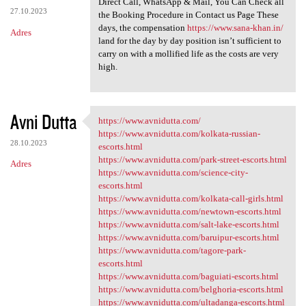
Direct Call, WhatsApp & Mail, You Can Check all
27.10.2023
the Booking Procedure in Contact us Page These
days, the compensation
https://www.sana-khan.in/
Adres
land for the day by day position isn’t sufficient to
carry on with a mollified life as the costs are very
high.
Avni Dutta
https://www.avnidutta.com/
https://www.avnidutta.com/
https://www.avnidutta.com/kolkata-russian-
28.10.2023
escorts.html
https://www.avnidutta.com/park-street-escorts.html
Adres
https://www.avnidutta.com/science-city-
escorts.html
https://www.avnidutta.com/kolkata-call-girls.html
https://www.avnidutta.com/newtown-escorts.html
https://www.avnidutta.com/salt-lake-escorts.html
https://www.avnidutta.com/baruipur-escorts.html
https://www.avnidutta.com/tagore-park-
escorts.html
https://www.avnidutta.com/baguiati-escorts.html
https://www.avnidutta.com/belghoria-escorts.html
https://www.avnidutta.com/ultadanga-escorts.html