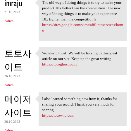
imraju
The old way of doing things is to try to make your
The old way of doing things
product 10x better than the competition. The new
21.10.2023
way of doing things is to make your experience
10x lighter than the competition’s
Adres
https://sites.google.com/view/affiliateservices/hom
e
토토사
Wonderful post! We will be linking to this great
Wonderful post! We will be
article on our site. Keep up the great writing.
이트
https://totoghost.com/
26.10.2023
Adres
메이저
I also learned something new from it, thanks for
I also learned something new
sharing your record. Thank you very much for
사이트
sharing.
https://totowho.com
26.10.2023
Adres