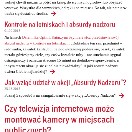
wolnej chwili można tu pójść na kawę, do słynnych ogrodów lub obejrzeć
wystawę. Wszystko dla wszystkich, od ręki i na miejscu. No tak, ale najpierw
trzeba się dostać do środka.
Kontrole na lotniskach i absurdy nadzoru
01.09.2015
Na łamach
Dziennika Opinii, Katarzyna Szymielewicz przedstawia swój
absurd nadzoru – kontrole na lotniskach
: „Dokładnie ten sam przedmiot –
ładowarka, kawałek kabla, but na podwyższonej podeszwie, pasek, kawałek
metalu gdzieś przy ciele, czy coś w kształcie tuby – raz uruchamia sygnał
ostrzegawczy i oznacza stracone 15 minut na dodatkowe sprawdzenie, a
innym razem okazuje się zupełnie niewidzialny”. A jaki absurd nadzoru
uwiera Ciebie najbardziej?
Jak wziąć udział w akcji „Absurdy Nadzoru"?
25.08.2015
Poznaj 5 sposobów na zaangażowanie się w akcję „Absurdy Nadzoru".
Czy telewizja internetowa może
montować kamery w miejscach
publicznych?