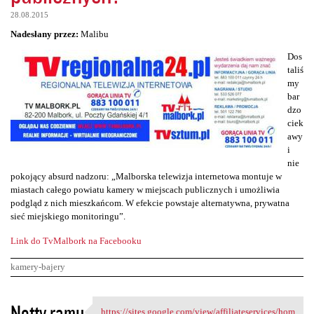
28.08.2015
Nadesłany przez:
Malibu
Dos
taliś
my
bar
dzo
ciek
awy
i
nie
pokojący absurd nadzoru: „Malborska telewizja internetowa montuje w
miastach całego powiatu kamery w miejscach publicznych i umożliwia
podgląd z nich mieszkańcom. W efekcie powstaje alternatywna, prywatna
sieć miejskiego monitoringu”.
Link do TvMalbork na Facebooku
kamery-bajery
K
Notty ramu
https://sites.google.com/view/affiliateservices/hom