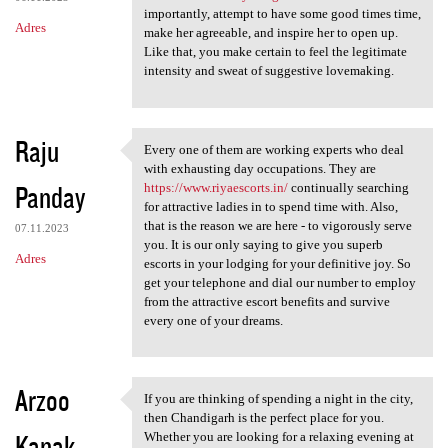
importantly, attempt to have some good times time,
Adres
make her agreeable, and inspire her to open up.
Like that, you make certain to feel the legitimate
intensity and sweat of suggestive lovemaking.
Raju
Every one of them are working experts who deal
Every one of them are working
with exhausting day occupations. They are
Panday
https://www.riyaescorts.in/
continually searching
for attractive ladies in to spend time with. Also,
that is the reason we are here - to vigorously serve
07.11.2023
you. It is our only saying to give you superb
Adres
escorts in your lodging for your definitive joy. So
get your telephone and dial our number to employ
from the attractive escort benefits and survive
every one of your dreams.
Arzoo
If you are thinking of spending a night in the city,
If you are thinking of
then Chandigarh is the perfect place for you.
Kanak
Whether you are looking for a relaxing evening at