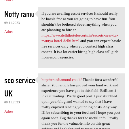
Notty ramu
If you are availing escort services it should really
If you are availing escort
be hassle free as you are going to have fun. You
09.11.2023
shouldn’t be bothered about anything when you
are planning to hire an
Adres
https://www.delhihotelescorts.in/escorts-near-itc-
maurya-hotel-delhi.html
and you can expect hassle
free services only when you contact high class
escorts. It is a lot easier hiring high class call girls
from escort agencies.
seo service
http://truediamond.co.uk/
Thanks for a wonderful
http://truediamond.co.uk/
share. Your article has proved your hard work and
UK
experience you have got in this field. Brilliant .i
love it reading . Pretty good post. I just stumbled
upon your blog and wanted to say that I have
09.11.2023
really enjoyed reading your blog posts. Any way
Adres
I'll be subscribing to your feed and I hope you post
again soon. Big thanks for the useful info. I really
thank you for the valuable info on this great
subject and look forward to more great posts.