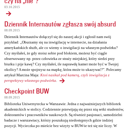
czy na „nie”?
03.10.2015
Dziennik Internautów zgłasza swój absurd
08.09.2015
Dziennik Internautów dołączył się do naszej akcji i zgłosił nam swój
przykład: „Oburzamy się na inwigilację w internecie, na działania
amerykańskich służb, ale co wiemy o inwigilacji na własnym podwórku?
Czy myślałeś, że gdy stoisz sobie pod blokiem, możesz być ciągle
obserwowany np. przez człowieka ze straży miejskiej, który siedzi przy
biurku i pije kawę? Czy myślałeś, ile naprawdę kamer może być w Twojej
okolicy? A może spojrzysz na mapkę, która może to ukazywać?”. Polecamy
artykuł Marcina Maja:
Ktoś nasikał pod kamerą, czyli inwigilacja z
perspektywy własnego podwórka
.
Checkpoint BUW
08.09.2015
Biblioteka Uniwersytecka w Warszawie. Jedna z najważniejszych bibliotek
akademickich w stolicy. Codziennie przewijają się przez nią setki studentów,
doktorantów i pracowników naukowych. Są również pasjonaci, samodzielni
badacze i warszawiacy, którzy poszukują niedostępnych gdzie indziej
pozycji. Wycieczka po mieście bez wizyty w BUW-ie też się nie liczy. W