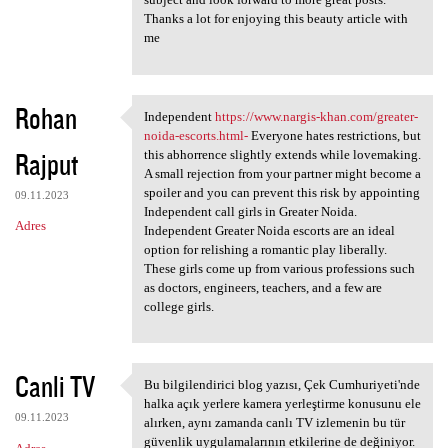
Thanks a lot for enjoying this beauty article with
me
Rohan
Independent
https://www.nargis-khan.com/greater-
Independent https://www
noida-escorts.html-
Everyone hates restrictions, but
Rajput
this abhorrence slightly extends while lovemaking.
A small rejection from your partner might become a
spoiler and you can prevent this risk by appointing
09.11.2023
Independent call girls in Greater Noida.
Adres
Independent Greater Noida escorts are an ideal
option for relishing a romantic play liberally.
These girls come up from various professions such
as doctors, engineers, teachers, and a few are
college girls.
Canli TV
Bu bilgilendirici blog yazısı, Çek Cumhuriyeti'nde
Bu bilgilendirici blog yazısı
halka açık yerlere kamera yerleştirme konusunu ele
09.11.2023
alırken, aynı zamanda canlı TV izlemenin bu tür
güvenlik uygulamalarının etkilerine de değiniyor.