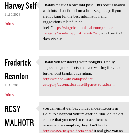
Harvey Self
Thanks for such a pleasant post. This post is loaded
Thanks for such a pleasant
with lots of useful information. Keep it up. If you
11.10.2023
are looking for the best information and
suggestions related to <a
Adres
href="
https://singcleanmedical.com/product-
category/rapid-diagnostic-test/">ag
rapid test</a>
then visit us.
Frederick
Thank you for sharing your thoughts. I really
Thank you for sharing your
appreciate your efforts and I am waiting for your
Reardon
further post thanks once again.
https://nihaowato.com/product-
category/automation-intelligence-solution-...
11.10.2023
Adres
ROSY
you can enlist our Sexy Independent Escorts in
you can enlist our Sexy
Delhi to disappear your relaxation time, on the off
MALHOTR
chance that you need to contact them as a
movement accomplice, they don’t bother
https://www.rosymalhotra.com/
it and give you an