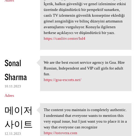
Adres
İçerik, halkın güvenliği ve genel izlenimine etkisi
üzerinde düşündürücü bir perspektif sunarken,
canlı TV izlemenin güvenlik konseptine eklediği
görsel zenginliğin ve bilinç düzeyini artırmanın
avantajlarını vurguluyor. Konuyla ilgilenen
herkese açıklayıcı ve düşündürücü bir yazı.
https://canlitv.center/hd4
Sonal
We are the best escort service agency in Goa. Hire
We are the best escort
Russian, Independent and VIP call girls for adult
Sharma
fun.
https://goa-escorts.net/
10.11.2023
Adres
메이저
The content you maintain is completely authentic.
The content you maintain is
I understand that everyone wants to mention this
사이트
very equal issue, but I just want you to place it in a
way that everyone can recognize
https://totovera.com
12.11.2023