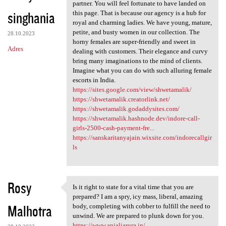
Not every India escort agency
partner. You will feel fortunate to have landed on
singhania
this page. That is because our agency is a hub for
royal and charming ladies. We have young, mature,
petite, and busty women in our collection. The
28.10.2023
horny females are super-friendly and sweet in
Adres
dealing with customers. Their elegance and curvy
bring many imaginations to the mind of clients.
Imagine what you can do with such alluring female
escorts in India.
https://sites.google.com/view/shwetamalik/
https://shwetamalik.creatorlink.net/
https://shwetamalik.godaddysites.com/
https://shwetamalik.hashnode.dev/indore-call-
girls-2500-cash-payment-fre...
https://sanskaritanyajain.wixsite.com/indorecallgir
ls
Rosy
Is it right to state for a vital time that you are
Is it right to state for a
prepared? I am a spry, icy mass, liberal, amazing
Malhotra
body, completing with cobber to fulfill the need to
unwind. We are prepared to plunk down for you.
https://www.anjaliarora.in/