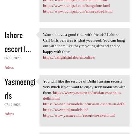
https://www.ruchipal.com/bangalore.html
https://www.ruchipal.com/ahmedabad.html
lahore
Want to have a good time with friends? Lahore
Want to have a good time with
Call Girls Services is what you need. You can hang
escort l...
out with them like they're your girlfriend and be
happy with them.
https://callgirlsinlahores.online/
06.10.2023
Adres
Yasmeengi
You will like the service of Delhi Russian escorts
You will like the service of
very much if you want to enjoy sexy moments with
rls
them.
https://www.yasmeen.in/russian-escorts-in-
delhi.html
https://www.pinkmodels.in/russian-escorts-in-delhi
07.10.2023
https://www.pinkmodels.in/
Adres
https://www.yasmeen.in/escort-in-saket.html