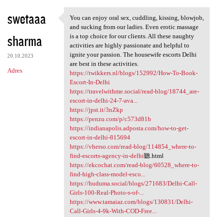
swetaaa
You can enjoy oral sex, cuddling, kissing, blowjob,
You can enjoy oral sex,
and sucking from our ladies. Even erotic massage
sharma
is a top choice for our clients. All these naughty
activities are highly passionate and helpful to
ignite your passion. The housewife escorts Delhi
20.10.2023
are best in these activities.
Adres
https://twikkers.nl/blogs/152992/How-To-Book-
Escort-In-Delhi
https://travelwithme.social/read-blog/18744_are-
escort-in-delhi-24-7-ava...
https://jpst.it/3nZkp
https://penzu.com/p/c573d81b
https://indianapolis.adposta.com/how-to-get-
escort-in-delhi-815694
https://vherso.com/read-blog/114854_where-to-
find-escorts-agency-in-delhi
聽.html
https://ekcochat.com/read-blog/60528_where-to-
find-high-class-model-esco...
https://huduma.social/blogs/271683/Delhi-Call-
Girls-100-Real-Photo-s-of-...
https://www.tamaiaz.com/blogs/130831/Delhi-
Call-Girls-4-9k-With-COD-Free...