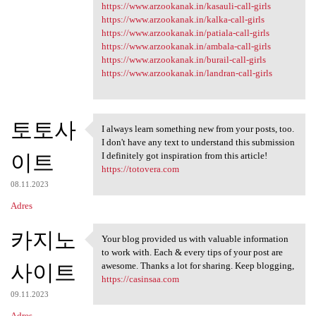
https://www.arzookanak.in/kasauli-call-girls
https://www.arzookanak.in/kalka-call-girls
https://www.arzookanak.in/patiala-call-girls
https://www.arzookanak.in/ambala-call-girls
https://www.arzookanak.in/burail-call-girls
https://www.arzookanak.in/landran-call-girls
토토사
I always learn something new from your posts, too.
I always learn something new
I don't have any text to understand this submission
이트
I definitely got inspiration from this article!
https://totovera.com
08.11.2023
Adres
카지노
Your blog provided us with valuable information
Your blog provided us with
to work with. Each & every tips of your post are
사이트
awesome. Thanks a lot for sharing. Keep blogging,
https://casinsaa.com
09.11.2023
Adres