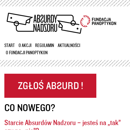
Przejdź
do
treści
START
O AKCJI
REGULAMIN
AKTUALNOŚCI
O FUNDACJI PANOPTYKON
CO NOWEGO?
Starcie Absurdów Nadzoru – jesteś na „tak”