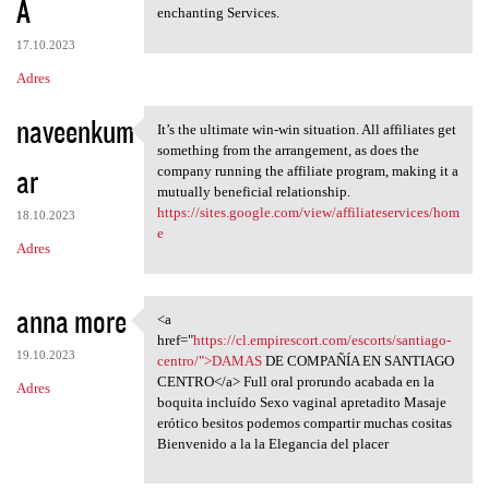
A
enchanting Services.
17.10.2023
Adres
naveenkum
It’s the ultimate win-win situation. All affiliates get
It’s the ultimate win-win
something from the arrangement, as does the
ar
company running the affiliate program, making it a
mutually beneficial relationship.
https://sites.google.com/view/affiliateservices/hom
18.10.2023
e
Adres
anna more
<a
<a href="https://cl
href="
https://cl.empirescort.com/escorts/santiago-
19.10.2023
centro/">DAMAS
DE COMPAÑÍA EN SANTIAGO
CENTRO</a> Full oral prorundo acabada en la
Adres
boquita incluído Sexo vaginal apretadito Masaje
erótico besitos podemos compartir muchas cositas
Bienvenido a la la Elegancia del placer