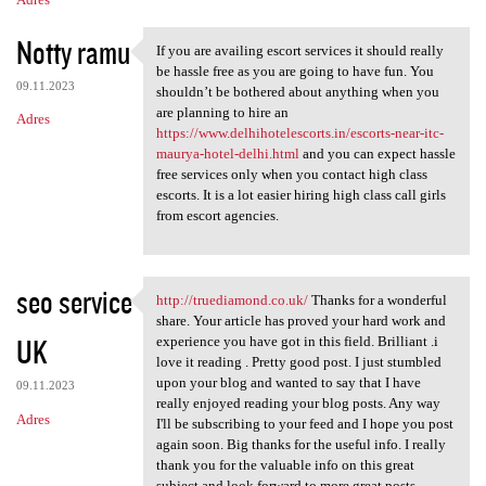
Notty ramu
If you are availing escort services it should really
If you are availing escort
be hassle free as you are going to have fun. You
09.11.2023
shouldn’t be bothered about anything when you
are planning to hire an
Adres
https://www.delhihotelescorts.in/escorts-near-itc-
maurya-hotel-delhi.html
and you can expect hassle
free services only when you contact high class
escorts. It is a lot easier hiring high class call girls
from escort agencies.
seo service
http://truediamond.co.uk/
Thanks for a wonderful
http://truediamond.co.uk/
share. Your article has proved your hard work and
UK
experience you have got in this field. Brilliant .i
love it reading . Pretty good post. I just stumbled
upon your blog and wanted to say that I have
09.11.2023
really enjoyed reading your blog posts. Any way
Adres
I'll be subscribing to your feed and I hope you post
again soon. Big thanks for the useful info. I really
thank you for the valuable info on this great
subject and look forward to more great posts.