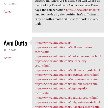
Direct Call, WhatsApp & Mail, You Can Check all
27.10.2023
the Booking Procedure in Contact us Page These
days, the compensation
https://www.sana-khan.in/
Adres
land for the day by day position isn’t sufficient to
carry on with a mollified life as the costs are very
high.
Avni Dutta
https://www.avnidutta.com/
https://www.avnidutta.com/
https://www.avnidutta.com/kolkata-russian-
28.10.2023
escorts.html
https://www.avnidutta.com/park-street-escorts.html
Adres
https://www.avnidutta.com/science-city-
escorts.html
https://www.avnidutta.com/kolkata-call-girls.html
https://www.avnidutta.com/newtown-escorts.html
https://www.avnidutta.com/salt-lake-escorts.html
https://www.avnidutta.com/baruipur-escorts.html
https://www.avnidutta.com/tagore-park-
escorts.html
https://www.avnidutta.com/baguiati-escorts.html
https://www.avnidutta.com/belghoria-escorts.html
https://www.avnidutta.com/ultadanga-escorts.html