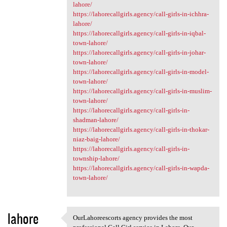
lahore/
https://lahorecallgirls.agency/call-girls-in-ichhra-
lahore/
https://lahorecallgirls.agency/call-girls-in-iqbal-
town-lahore/
https://lahorecallgirls.agency/call-girls-in-johar-
town-lahore/
https://lahorecallgirls.agency/call-girls-in-model-
town-lahore/
https://lahorecallgirls.agency/call-girls-in-muslim-
town-lahore/
https://lahorecallgirls.agency/call-girls-in-
shadman-lahore/
https://lahorecallgirls.agency/call-girls-in-thokar-
niaz-baig-lahore/
https://lahorecallgirls.agency/call-girls-in-
township-lahore/
https://lahorecallgirls.agency/call-girls-in-wapda-
town-lahore/
lahore
OurLahoreescorts agency provides the most
OurLahoreescorts agency