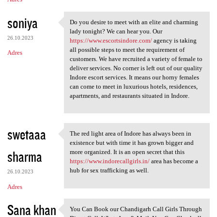
soniya
Do you desire to meet with an elite and charming
Do you desire to meet with an
lady tonight? We can hear you. Our
26.10.2023
https://www.escortsindore.com/
agency is taking
all possible steps to meet the requirement of
Adres
customers. We have recruited a variety of female to
deliver services. No corner is left out of our quality
Indore escort services. It means our horny females
can come to meet in luxurious hotels, residences,
apartments, and restaurants situated in Indore.
swetaaa
The red light area of Indore has always been in
The red light area of Indore
existence but with time it has grown bigger and
sharma
more organized. It is an open secret that this
https://www.indorecallgirls.in/
area has become a
hub for sex trafficking as well.
26.10.2023
Adres
Sana khan
You Can Book our Chandigarh Call Girls Through
You Can Book our Chandigarh