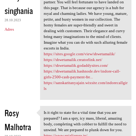
Not every India escort agency
partner. You will feel fortunate to have landed on
singhania
this page. That is because our agency is a hub for
royal and charming ladies. We have young, mature,
petite, and busty women in our collection. The
28.10.2023
horny females are super-friendly and sweet in
Adres
dealing with customers. Their elegance and curvy
bring many imaginations to the mind of clients.
Imagine what you can do with such alluring female
escorts in India.
https://sites.google.com/view/shwetamalik/
https://shwetamalik.creatorlink.net/
https://shwetamalik.godaddysites.com/
https://shwetamalik.hashnode.dev/indore-call-
girls-2500-cash-payment-fre...
https://sanskaritanyajain.wixsite.com/indorecallgir
ls
Rosy
Is it right to state for a vital time that you are
Is it right to state for a
prepared? I am a spry, icy mass, liberal, amazing
Malhotra
body, completing with cobber to fulfill the need to
unwind. We are prepared to plunk down for you.
https://www.anjaliarora.in/