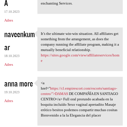
A
enchanting Services.
17.10.2023
Adres
naveenkum
It’s the ultimate win-win situation. All affiliates get
It’s the ultimate win-win
something from the arrangement, as does the
ar
company running the affiliate program, making it a
mutually beneficial relationship.
https://sites.google.com/view/affiliateservices/hom
18.10.2023
e
Adres
anna more
<a
<a href="https://cl
href="
https://cl.empirescort.com/escorts/santiago-
19.10.2023
centro/">DAMAS
DE COMPAÑÍA EN SANTIAGO
CENTRO</a> Full oral prorundo acabada en la
Adres
boquita incluído Sexo vaginal apretadito Masaje
erótico besitos podemos compartir muchas cositas
Bienvenido a la la Elegancia del placer