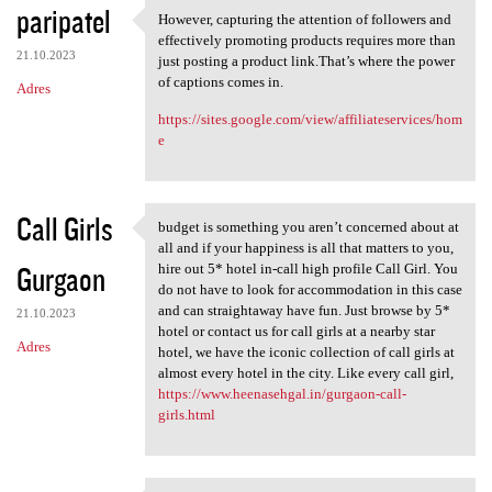
paripatel
However, capturing the attention of followers and
However, capturing the
effectively promoting products requires more than
21.10.2023
just posting a product link.That’s where the power
of captions comes in.
Adres
https://sites.google.com/view/affiliateservices/hom
e
Call Girls
budget is something you aren’t concerned about at
budget is something you aren
all and if your happiness is all that matters to you,
Gurgaon
hire out 5* hotel in-call high profile Call Girl. You
do not have to look for accommodation in this case
and can straightaway have fun. Just browse by 5*
21.10.2023
hotel or contact us for call girls at a nearby star
Adres
hotel, we have the iconic collection of call girls at
almost every hotel in the city. Like every call girl,
https://www.heenasehgal.in/gurgaon-call-
girls.html