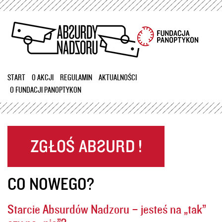
Przejdź
do
treści
START
O AKCJI
REGULAMIN
AKTUALNOŚCI
O FUNDACJI PANOPTYKON
CO NOWEGO?
Starcie Absurdów Nadzoru – jesteś na „tak”