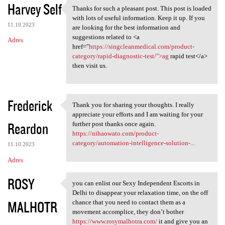
Harvey Self
Thanks for such a pleasant post. This post is loaded
Thanks for such a pleasant
with lots of useful information. Keep it up. If you
11.10.2023
are looking for the best information and
suggestions related to <a
Adres
href="
https://singcleanmedical.com/product-
category/rapid-diagnostic-test/">ag
rapid test</a>
then visit us.
Frederick
Thank you for sharing your thoughts. I really
Thank you for sharing your
appreciate your efforts and I am waiting for your
Reardon
further post thanks once again.
https://nihaowato.com/product-
category/automation-intelligence-solution-...
11.10.2023
Adres
ROSY
you can enlist our Sexy Independent Escorts in
you can enlist our Sexy
Delhi to disappear your relaxation time, on the off
MALHOTR
chance that you need to contact them as a
movement accomplice, they don’t bother
https://www.rosymalhotra.com/
it and give you an