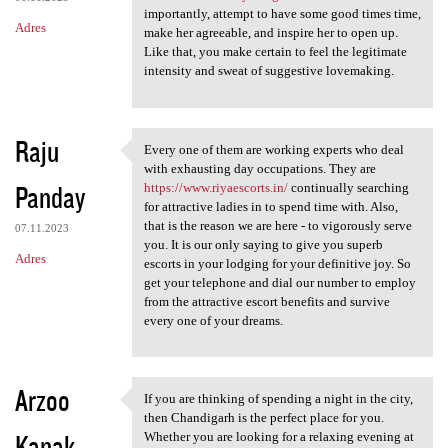
importantly, attempt to have some good times time,
Adres
make her agreeable, and inspire her to open up.
Like that, you make certain to feel the legitimate
intensity and sweat of suggestive lovemaking.
Raju
Every one of them are working experts who deal
Every one of them are working
with exhausting day occupations. They are
Panday
https://www.riyaescorts.in/
continually searching
for attractive ladies in to spend time with. Also,
that is the reason we are here - to vigorously serve
07.11.2023
you. It is our only saying to give you superb
Adres
escorts in your lodging for your definitive joy. So
get your telephone and dial our number to employ
from the attractive escort benefits and survive
every one of your dreams.
Arzoo
If you are thinking of spending a night in the city,
If you are thinking of
then Chandigarh is the perfect place for you.
Kanak
Whether you are looking for a relaxing evening at