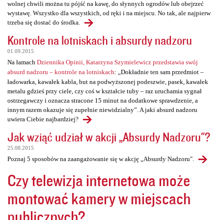
wolnej chwili można tu pójść na kawę, do słynnych ogrodów lub obejrzeć
wystawę. Wszystko dla wszystkich, od ręki i na miejscu. No tak, ale najpierw
trzeba się dostać do środka.
Kontrole na lotniskach i absurdy nadzoru
01.09.2015
Na łamach
Dziennika Opinii, Katarzyna Szymielewicz przedstawia swój
absurd nadzoru – kontrole na lotniskach
: „Dokładnie ten sam przedmiot –
ładowarka, kawałek kabla, but na podwyższonej podeszwie, pasek, kawałek
metalu gdzieś przy ciele, czy coś w kształcie tuby – raz uruchamia sygnał
ostrzegawczy i oznacza stracone 15 minut na dodatkowe sprawdzenie, a
innym razem okazuje się zupełnie niewidzialny”. A jaki absurd nadzoru
uwiera Ciebie najbardziej?
Jak wziąć udział w akcji „Absurdy Nadzoru"?
25.08.2015
Poznaj 5 sposobów na zaangażowanie się w akcję „Absurdy Nadzoru".
Czy telewizja internetowa może
montować kamery w miejscach
publicznych?