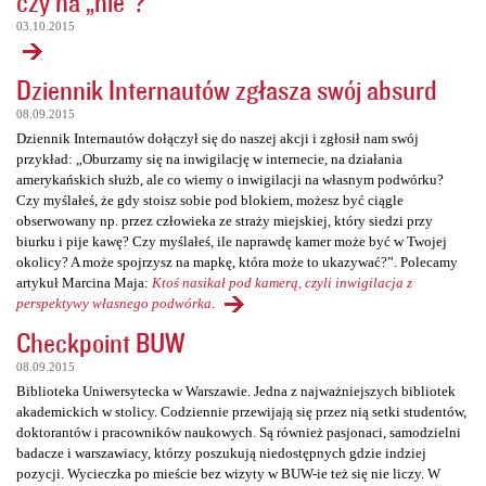
czy na „nie”?
03.10.2015
Dziennik Internautów zgłasza swój absurd
08.09.2015
Dziennik Internautów dołączył się do naszej akcji i zgłosił nam swój
przykład: „Oburzamy się na inwigilację w internecie, na działania
amerykańskich służb, ale co wiemy o inwigilacji na własnym podwórku?
Czy myślałeś, że gdy stoisz sobie pod blokiem, możesz być ciągle
obserwowany np. przez człowieka ze straży miejskiej, który siedzi przy
biurku i pije kawę? Czy myślałeś, ile naprawdę kamer może być w Twojej
okolicy? A może spojrzysz na mapkę, która może to ukazywać?”. Polecamy
artykuł Marcina Maja:
Ktoś nasikał pod kamerą, czyli inwigilacja z
perspektywy własnego podwórka
.
Checkpoint BUW
08.09.2015
Biblioteka Uniwersytecka w Warszawie. Jedna z najważniejszych bibliotek
akademickich w stolicy. Codziennie przewijają się przez nią setki studentów,
doktorantów i pracowników naukowych. Są również pasjonaci, samodzielni
badacze i warszawiacy, którzy poszukują niedostępnych gdzie indziej
pozycji. Wycieczka po mieście bez wizyty w BUW-ie też się nie liczy. W