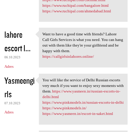
https://www.ruchipal.com/bangalore.html
https://www.ruchipal.com/ahmedabad.html
lahore
Want to have a good time with friends? Lahore
Want to have a good time with
Call Girls Services is what you need. You can hang
escort l...
out with them like they're your girlfriend and be
happy with them.
https://callgirlsinlahores.online/
06.10.2023
Adres
Yasmeengi
You will like the service of Delhi Russian escorts
You will like the service of
very much if you want to enjoy sexy moments with
rls
them.
https://www.yasmeen.in/russian-escorts-in-
delhi.html
https://www.pinkmodels.in/russian-escorts-in-delhi
07.10.2023
https://www.pinkmodels.in/
Adres
https://www.yasmeen.in/escort-in-saket.html