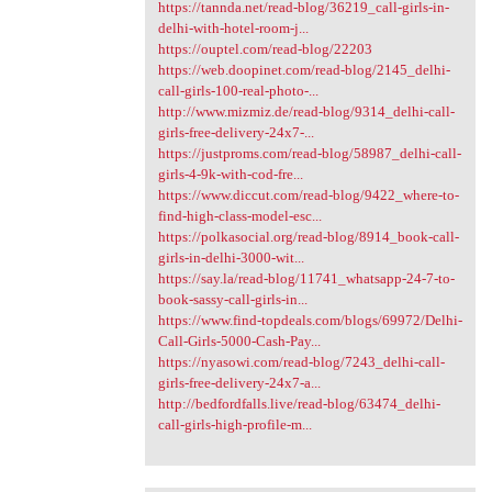
https://tannda.net/read-blog/36219_call-girls-in-
delhi-with-hotel-room-j...
https://ouptel.com/read-blog/22203
https://web.doopinet.com/read-blog/2145_delhi-
call-girls-100-real-photo-...
http://www.mizmiz.de/read-blog/9314_delhi-call-
girls-free-delivery-24x7-...
https://justproms.com/read-blog/58987_delhi-call-
girls-4-9k-with-cod-fre...
https://www.diccut.com/read-blog/9422_where-to-
find-high-class-model-esc...
https://polkasocial.org/read-blog/8914_book-call-
girls-in-delhi-3000-wit...
https://say.la/read-blog/11741_whatsapp-24-7-to-
book-sassy-call-girls-in...
https://www.find-topdeals.com/blogs/69972/Delhi-
Call-Girls-5000-Cash-Pay...
https://nyasowi.com/read-blog/7243_delhi-call-
girls-free-delivery-24x7-a...
http://bedfordfalls.live/read-blog/63474_delhi-
call-girls-high-profile-m...