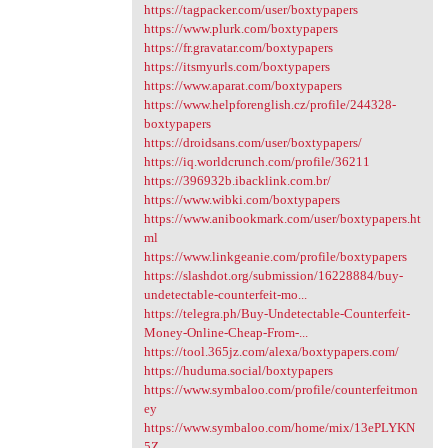
https://tagpacker.com/user/boxtypapers
https://www.plurk.com/boxtypapers
https://fr.gravatar.com/boxtypapers
https://itsmyurls.com/boxtypapers
https://www.aparat.com/boxtypapers
https://www.helpforenglish.cz/profile/244328-
boxtypapers
https://droidsans.com/user/boxtypapers/
https://iq.worldcrunch.com/profile/36211
https://396932b.ibacklink.com.br/
https://www.wibki.com/boxtypapers
https://www.anibookmark.com/user/boxtypapers.ht
ml
https://www.linkgeanie.com/profile/boxtypapers
https://slashdot.org/submission/16228884/buy-
undetectable-counterfeit-mo...
https://telegra.ph/Buy-Undetectable-Counterfeit-
Money-Online-Cheap-From-...
https://tool.365jz.com/alexa/boxtypapers.com/
https://huduma.social/boxtypapers
https://www.symbaloo.com/profile/counterfeitmon
ey
https://www.symbaloo.com/home/mix/13ePLYKN
5Z