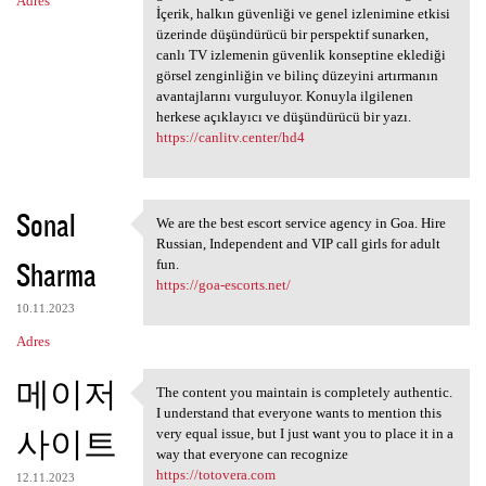
Adres
İçerik, halkın güvenliği ve genel izlenimine etkisi
üzerinde düşündürücü bir perspektif sunarken,
canlı TV izlemenin güvenlik konseptine eklediği
görsel zenginliğin ve bilinç düzeyini artırmanın
avantajlarını vurguluyor. Konuyla ilgilenen
herkese açıklayıcı ve düşündürücü bir yazı.
https://canlitv.center/hd4
Sonal
We are the best escort service agency in Goa. Hire
We are the best escort
Russian, Independent and VIP call girls for adult
Sharma
fun.
https://goa-escorts.net/
10.11.2023
Adres
메이저
The content you maintain is completely authentic.
The content you maintain is
I understand that everyone wants to mention this
사이트
very equal issue, but I just want you to place it in a
way that everyone can recognize
https://totovera.com
12.11.2023