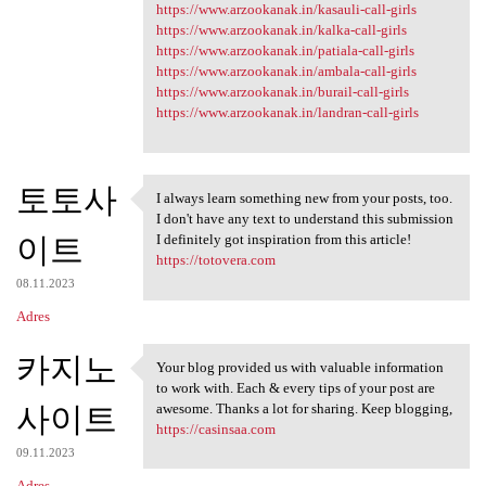
https://www.arzookanak.in/kasauli-call-girls
https://www.arzookanak.in/kalka-call-girls
https://www.arzookanak.in/patiala-call-girls
https://www.arzookanak.in/ambala-call-girls
https://www.arzookanak.in/burail-call-girls
https://www.arzookanak.in/landran-call-girls
토토사
I always learn something new from your posts, too.
I always learn something new
I don't have any text to understand this submission
이트
I definitely got inspiration from this article!
https://totovera.com
08.11.2023
Adres
카지노
Your blog provided us with valuable information
Your blog provided us with
to work with. Each & every tips of your post are
사이트
awesome. Thanks a lot for sharing. Keep blogging,
https://casinsaa.com
09.11.2023
Adres