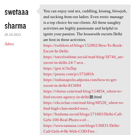
swetaaa
You can enjoy oral sex, cuddling, kissing, blowjob,
You can enjoy oral sex,
and sucking from our ladies. Even erotic massage
sharma
is a top choice for our clients. All these naughty
activities are highly passionate and helpful to
ignite your passion. The housewife escorts Delhi
20.10.2023
are best in these activities.
Adres
https://twikkers.nl/blogs/152992/How-To-Book-
Escort-In-Delhi
https://travelwithme.social/read-blog/18744_are-
escort-in-delhi-24-7-ava...
https://jpst.it/3nZkp
https://penzu.com/p/c573d81b
https://indianapolis.adposta.com/how-to-get-
escort-in-delhi-815694
https://vherso.com/read-blog/114854_where-to-
find-escorts-agency-in-delhi
聽.html
https://ekcochat.com/read-blog/60528_where-to-
find-high-class-model-esco...
https://huduma.social/blogs/271683/Delhi-Call-
Girls-100-Real-Photo-s-of-...
https://www.tamaiaz.com/blogs/130831/Delhi-
Call-Girls-4-9k-With-COD-Free...