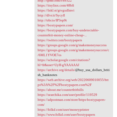
http://tpmr.com/r/89522
https://itsylinx.com/48bfi
https://lnkl.st/gtvgxdlmvi
http://dlvr.it/Sycyfl
http://trbr.io/IP3ep9t
https://boxtypapers.com/
https://boxtypapers.com/buy-undetectable-
counterfeit-money-online-cheap-...
https://twitter.com/boxtypapers
https://groups.google.com/g/makemoneysuccess
https://groups.google.com/g/makemoneysuccess/c
/6ML1YVOE7es
https://scholar.google.com/citations?
hl=fr&user=UyH-gYAAAAAJ
https://archive.org/details/
@buy_usa_dollars_briti
sh_banknotes
https://web.archive.org/web/20220609010055/htt
ps%3A%2F%2Fboxtypapers.com%2F
https://about.me/counterfeitbills
https://searchika.com/user/profile/119529
https://adpostman.com/store/https-boxtypapers-
com/
https://folkd.com/user/moneyprinter
https://www.folkd.com/user/boxtypapers