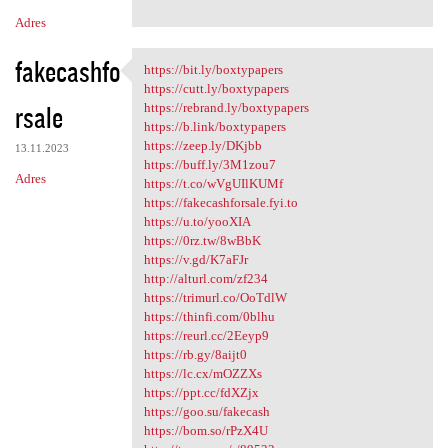
Adres
fakecashfo
https://bit.ly/boxtypapers
https://bit.ly/boxtypapers
https://cutt.ly/boxtypapers
rsale
https://rebrand.ly/boxtypapers
https://b.link/boxtypapers
https://zeep.ly/DKjbb
13.11.2023
https://buff.ly/3M1zou7
Adres
https://t.co/wVgUIlKUMf
https://fakecashforsale.fyi.to
https://u.to/yooXIA
https://0rz.tw/8wBbK
https://v.gd/K7aFJr
http://alturl.com/zf234
https://trimurl.co/OoTdlW
https://thinfi.com/0blhu
https://reurl.cc/2Eeyp9
https://rb.gy/8aijt0
https://lc.cx/mOZZXs
https://ppt.cc/fdXZjx
https://goo.su/fakecash
https://bom.so/rPzX4U