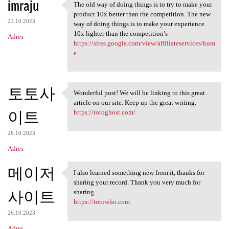
imraju
The old way of doing things is to try to make your
The old way of doing things
product 10x better than the competition. The new
21.10.2023
way of doing things is to make your experience
10x lighter than the competition’s
Adres
https://sites.google.com/view/affiliateservices/hom
e
토토사
Wonderful post! We will be linking to this great
Wonderful post! We will be
article on our site. Keep up the great writing.
이트
https://totoghost.com/
26.10.2023
Adres
메이저
I also learned something new from it, thanks for
I also learned something new
sharing your record. Thank you very much for
사이트
sharing.
https://totowho.com
26.10.2023
Adres