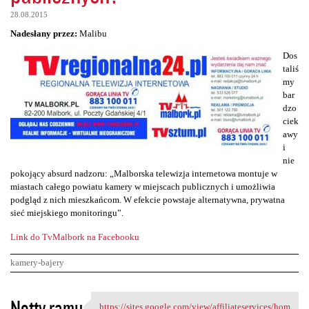
28.08.2015
Nadesłany przez:
Malibu
Dos
taliś
my
bar
dzo
ciek
awy
i
nie
pokojący absurd nadzoru: „Malborska telewizja internetowa montuje w
miastach całego powiatu kamery w miejscach publicznych i umożliwia
podgląd z nich mieszkańcom. W efekcie powstaje alternatywna, prywatna
sieć miejskiego monitoringu”.
Link do TvMalbork na Facebooku
kamery-bajery
K
Notty ramu
https://sites.google.com/view/affiliateservices/hom