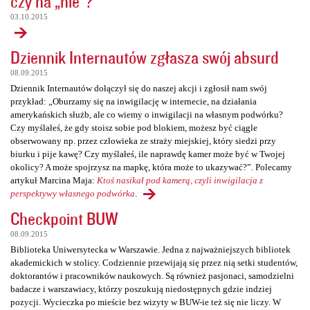
czy na „nie”?
03.10.2015
Dziennik Internautów zgłasza swój absurd
08.09.2015
Dziennik Internautów dołączył się do naszej akcji i zgłosił nam swój
przykład: „Oburzamy się na inwigilację w internecie, na działania
amerykańskich służb, ale co wiemy o inwigilacji na własnym podwórku?
Czy myślałeś, że gdy stoisz sobie pod blokiem, możesz być ciągle
obserwowany np. przez człowieka ze straży miejskiej, który siedzi przy
biurku i pije kawę? Czy myślałeś, ile naprawdę kamer może być w Twojej
okolicy? A może spojrzysz na mapkę, która może to ukazywać?”. Polecamy
artykuł Marcina Maja:
Ktoś nasikał pod kamerą, czyli inwigilacja z
perspektywy własnego podwórka
.
Checkpoint BUW
08.09.2015
Biblioteka Uniwersytecka w Warszawie. Jedna z najważniejszych bibliotek
akademickich w stolicy. Codziennie przewijają się przez nią setki studentów,
doktorantów i pracowników naukowych. Są również pasjonaci, samodzielni
badacze i warszawiacy, którzy poszukują niedostępnych gdzie indziej
pozycji. Wycieczka po mieście bez wizyty w BUW-ie też się nie liczy. W