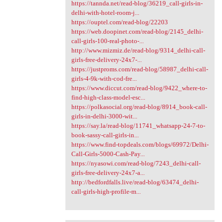
https://tannda.net/read-blog/36219_call-girls-in-
delhi-with-hotel-room-j...
https://ouptel.com/read-blog/22203
https://web.doopinet.com/read-blog/2145_delhi-
call-girls-100-real-photo-...
http://www.mizmiz.de/read-blog/9314_delhi-call-
girls-free-delivery-24x7-...
https://justproms.com/read-blog/58987_delhi-call-
girls-4-9k-with-cod-fre...
https://www.diccut.com/read-blog/9422_where-to-
find-high-class-model-esc...
https://polkasocial.org/read-blog/8914_book-call-
girls-in-delhi-3000-wit...
https://say.la/read-blog/11741_whatsapp-24-7-to-
book-sassy-call-girls-in...
https://www.find-topdeals.com/blogs/69972/Delhi-
Call-Girls-5000-Cash-Pay...
https://nyasowi.com/read-blog/7243_delhi-call-
girls-free-delivery-24x7-a...
http://bedfordfalls.live/read-blog/63474_delhi-
call-girls-high-profile-m...