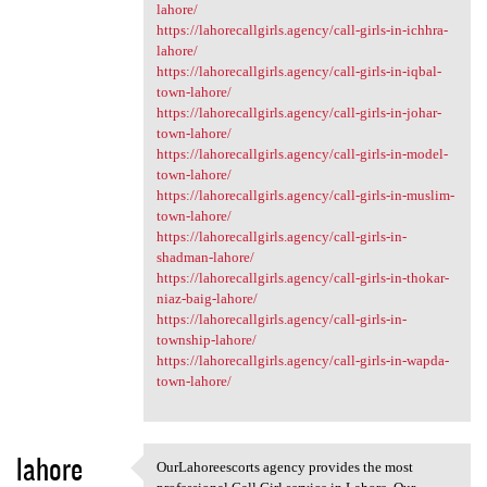
lahore/
https://lahorecallgirls.agency/call-girls-in-ichhra-
lahore/
https://lahorecallgirls.agency/call-girls-in-iqbal-
town-lahore/
https://lahorecallgirls.agency/call-girls-in-johar-
town-lahore/
https://lahorecallgirls.agency/call-girls-in-model-
town-lahore/
https://lahorecallgirls.agency/call-girls-in-muslim-
town-lahore/
https://lahorecallgirls.agency/call-girls-in-
shadman-lahore/
https://lahorecallgirls.agency/call-girls-in-thokar-
niaz-baig-lahore/
https://lahorecallgirls.agency/call-girls-in-
township-lahore/
https://lahorecallgirls.agency/call-girls-in-wapda-
town-lahore/
lahore
OurLahoreescorts agency provides the most
OurLahoreescorts agency