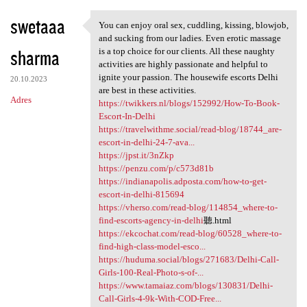
swetaaa
You can enjoy oral sex, cuddling, kissing, blowjob,
You can enjoy oral sex,
and sucking from our ladies. Even erotic massage
sharma
is a top choice for our clients. All these naughty
activities are highly passionate and helpful to
ignite your passion. The housewife escorts Delhi
20.10.2023
are best in these activities.
Adres
https://twikkers.nl/blogs/152992/How-To-Book-
Escort-In-Delhi
https://travelwithme.social/read-blog/18744_are-
escort-in-delhi-24-7-ava...
https://jpst.it/3nZkp
https://penzu.com/p/c573d81b
https://indianapolis.adposta.com/how-to-get-
escort-in-delhi-815694
https://vherso.com/read-blog/114854_where-to-
find-escorts-agency-in-delhi
聽.html
https://ekcochat.com/read-blog/60528_where-to-
find-high-class-model-esco...
https://huduma.social/blogs/271683/Delhi-Call-
Girls-100-Real-Photo-s-of-...
https://www.tamaiaz.com/blogs/130831/Delhi-
Call-Girls-4-9k-With-COD-Free...