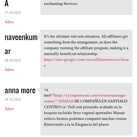
A
enchanting Services.
17.10.2023
Adres
naveenkum
It’s the ultimate win-win situation. All affiliates get
It’s the ultimate win-win
something from the arrangement, as does the
ar
company running the affiliate program, making it a
mutually beneficial relationship.
https://sites.google.com/view/affiliateservices/hom
18.10.2023
e
Adres
anna more
<a
<a href="https://cl
href="
https://cl.empirescort.com/escorts/santiago-
19.10.2023
centro/">DAMAS
DE COMPAÑÍA EN SANTIAGO
CENTRO</a> Full oral prorundo acabada en la
Adres
boquita incluído Sexo vaginal apretadito Masaje
erótico besitos podemos compartir muchas cositas
Bienvenido a la la Elegancia del placer