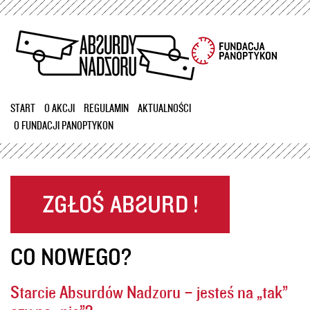
Przejdź
do
treści
START
O AKCJI
REGULAMIN
AKTUALNOŚCI
O FUNDACJI PANOPTYKON
CO NOWEGO?
Starcie Absurdów Nadzoru – jesteś na „tak”