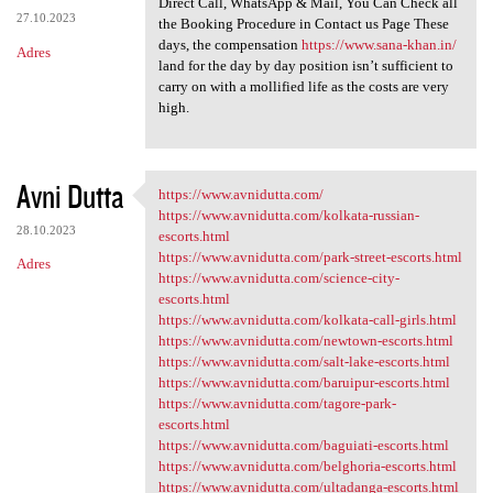
Direct Call, WhatsApp & Mail, You Can Check all
27.10.2023
the Booking Procedure in Contact us Page These
days, the compensation
https://www.sana-khan.in/
Adres
land for the day by day position isn’t sufficient to
carry on with a mollified life as the costs are very
high.
Avni Dutta
https://www.avnidutta.com/
https://www.avnidutta.com/
https://www.avnidutta.com/kolkata-russian-
28.10.2023
escorts.html
https://www.avnidutta.com/park-street-escorts.html
Adres
https://www.avnidutta.com/science-city-
escorts.html
https://www.avnidutta.com/kolkata-call-girls.html
https://www.avnidutta.com/newtown-escorts.html
https://www.avnidutta.com/salt-lake-escorts.html
https://www.avnidutta.com/baruipur-escorts.html
https://www.avnidutta.com/tagore-park-
escorts.html
https://www.avnidutta.com/baguiati-escorts.html
https://www.avnidutta.com/belghoria-escorts.html
https://www.avnidutta.com/ultadanga-escorts.html