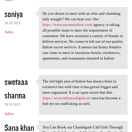
soniya
Do you desire to meet with an elite and charming
Do you desire to meet with an
lady tonight? We can hear you. Our
26.10.2023
https://www.escortsindore.com/
agency is taking
all possible steps to meet the requirement of
Adres
customers. We have recruited a variety of female to
deliver services. No corner is left out of our quality
Indore escort services. It means our horny females
can come to meet in luxurious hotels, residences,
apartments, and restaurants situated in Indore.
swetaaa
The red light area of Indore has always been in
The red light area of Indore
existence but with time it has grown bigger and
sharma
more organized. It is an open secret that this
https://www.indorecallgirls.in/
area has become a
hub for sex trafficking as well.
26.10.2023
Adres
Sana khan
You Can Book our Chandigarh Call Girls Through
You Can Book our Chandigarh