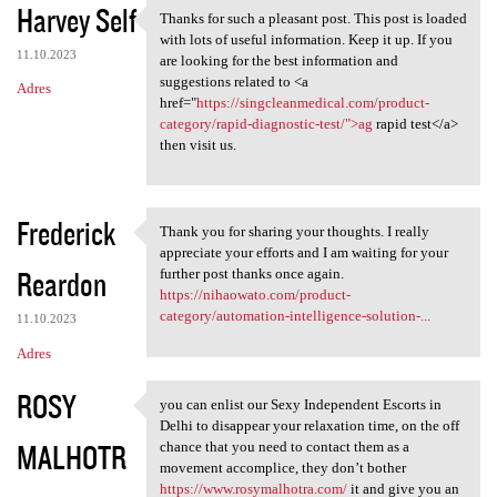
Harvey Self
Thanks for such a pleasant post. This post is loaded
Thanks for such a pleasant
with lots of useful information. Keep it up. If you
11.10.2023
are looking for the best information and
suggestions related to <a
Adres
href="
https://singcleanmedical.com/product-
category/rapid-diagnostic-test/">ag
rapid test</a>
then visit us.
Frederick
Thank you for sharing your thoughts. I really
Thank you for sharing your
appreciate your efforts and I am waiting for your
Reardon
further post thanks once again.
https://nihaowato.com/product-
category/automation-intelligence-solution-...
11.10.2023
Adres
ROSY
you can enlist our Sexy Independent Escorts in
you can enlist our Sexy
Delhi to disappear your relaxation time, on the off
MALHOTR
chance that you need to contact them as a
movement accomplice, they don’t bother
https://www.rosymalhotra.com/
it and give you an