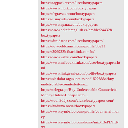
https://tagpacker.com/user/boxtypapers
https://www.plurk.com/boxtypapers
https://fr.gravatar.com/boxtypapers
https://itsmyurls.com/boxtypapers
https://www.aparat.com/boxtypapers
https://www.helpforenglish.cz/profile/244328-
boxtypapers
https://droidsans.com/user/boxtypapers/
https://iq.worldcrunch.com/profile/36211
https://396932b.ibacklink.com.br/
https://www.wibki.com/boxtypapers
https://www.anibookmark.com/user/boxtypapers.ht
ml
https://www.linkgeanie.com/profile/boxtypapers
https://slashdot.org/submission/16228884/buy-
undetectable-counterfeit-mo...
https://telegra.ph/Buy-Undetectable-Counterfeit-
Money-Online-Cheap-From-...
https://tool.365jz.com/alexa/boxtypapers.com/
https://huduma.social/boxtypapers
https://www.symbaloo.com/profile/counterfeitmon
ey
https://www.symbaloo.com/home/mix/13ePLYKN
5Z