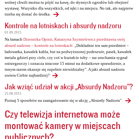
wolnej chwili można tu pójść na kawę, do słynnych ogrodów lub obejrzeć
wystawę. Wszystko dla wszystkich, od ręki i na miejscu. No tak, ale najpierw
trzeba się dostać do środka.
Kontrole na lotniskach i absurdy nadzoru
01.09.2015
Na łamach
Dziennika Opinii, Katarzyna Szymielewicz przedstawia swój
absurd nadzoru – kontrole na lotniskach
: „Dokładnie ten sam przedmiot –
ładowarka, kawałek kabla, but na podwyższonej podeszwie, pasek, kawałek
metalu gdzieś przy ciele, czy coś w kształcie tuby – raz uruchamia sygnał
ostrzegawczy i oznacza stracone 15 minut na dodatkowe sprawdzenie, a
innym razem okazuje się zupełnie niewidzialny”. A jaki absurd nadzoru
uwiera Ciebie najbardziej?
Jak wziąć udział w akcji „Absurdy Nadzoru"?
25.08.2015
Poznaj 5 sposobów na zaangażowanie się w akcję „Absurdy Nadzoru".
Czy telewizja internetowa może
montować kamery w miejscach
publicznych?