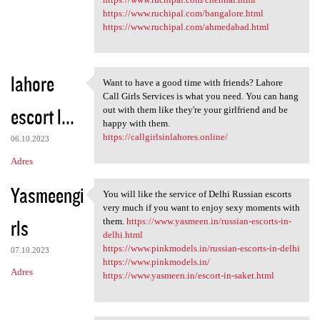
https://www.ruchipal.com/bangalore.html
https://www.ruchipal.com/ahmedabad.html
lahore
Want to have a good time with friends? Lahore
Want to have a good time with
Call Girls Services is what you need. You can hang
escort l...
out with them like they're your girlfriend and be
happy with them.
https://callgirlsinlahores.online/
06.10.2023
Adres
Yasmeengi
You will like the service of Delhi Russian escorts
You will like the service of
very much if you want to enjoy sexy moments with
rls
them.
https://www.yasmeen.in/russian-escorts-in-
delhi.html
https://www.pinkmodels.in/russian-escorts-in-delhi
07.10.2023
https://www.pinkmodels.in/
Adres
https://www.yasmeen.in/escort-in-saket.html