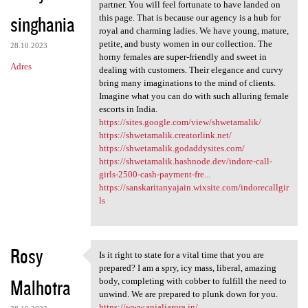
Not every India escort agency
partner. You will feel fortunate to have landed on
singhania
this page. That is because our agency is a hub for
royal and charming ladies. We have young, mature,
petite, and busty women in our collection. The
28.10.2023
horny females are super-friendly and sweet in
Adres
dealing with customers. Their elegance and curvy
bring many imaginations to the mind of clients.
Imagine what you can do with such alluring female
escorts in India.
https://sites.google.com/view/shwetamalik/
https://shwetamalik.creatorlink.net/
https://shwetamalik.godaddysites.com/
https://shwetamalik.hashnode.dev/indore-call-
girls-2500-cash-payment-fre...
https://sanskaritanyajain.wixsite.com/indorecallgir
ls
Rosy
Is it right to state for a vital time that you are
Is it right to state for a
prepared? I am a spry, icy mass, liberal, amazing
Malhotra
body, completing with cobber to fulfill the need to
unwind. We are prepared to plunk down for you.
https://www.anjaliarora.in/