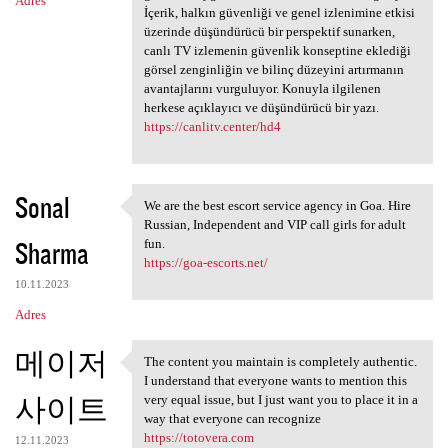
Adres
İçerik, halkın güvenliği ve genel izlenimine etkisi
üzerinde düşündürücü bir perspektif sunarken,
canlı TV izlemenin güvenlik konseptine eklediği
görsel zenginliğin ve bilinç düzeyini artırmanın
avantajlarını vurguluyor. Konuyla ilgilenen
herkese açıklayıcı ve düşündürücü bir yazı.
https://canlitv.center/hd4
Sonal
We are the best escort service agency in Goa. Hire
We are the best escort
Russian, Independent and VIP call girls for adult
Sharma
fun.
https://goa-escorts.net/
10.11.2023
Adres
메이저
The content you maintain is completely authentic.
The content you maintain is
I understand that everyone wants to mention this
사이트
very equal issue, but I just want you to place it in a
way that everyone can recognize
https://totovera.com
12.11.2023