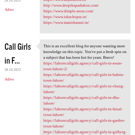
28.10.2023
http://www.deepikapadukon.com/
Adres
https://www.dimple-arora.com/
https://www.ishachopra.in/
https://www.manisharani.in/
Call Girls
This is an excellent blog for anyone wanting more
This is an excellent blog for
knowledge on this topic. You've put a fresh spin on
in F...
a subject that has been hot for years. Bravo!
https://lahorecallgirls.agency/call-girls-in-awan-
town-lahore-2/
28.10.2023
https://lahorecallgirls.agency/call-girls-in-bahria-
Adres
town-lahore/
https://lahorecallgirls.agency/call-girls-in-chung-
lahore/
https://lahorecallgirls.agency/call-girls-in-dha-
lahore/
https://lahorecallgirls.agency/call-girls-in-faisal-
town-lahore/
https://lahorecallgirls.agency/call-girls-in-garden-
town-lahore/
https://lahorecallgirls.agency/call-girls-in-gulberg-