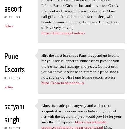
professional Call Girl service in Lahore. Our
escort
Lahore Escorts Girls are hot and attractive. Check
them out and transform pleasure into two. Many
call girls are hired for their desire to sleep with
01.11.2023
beautiful women or hot girls. Lahore Call girls can
Adres
satisfy every craving.
https://lahoretopgirl.online/
Pune
Hire the most luxurious Pune Independent Escorts
Hire the most luxurious Pune
for your sexual appetite. Pune escorts provide you
Escorts
the best sensual massage and peace. Contact us if
you want this service at an affordable price. Book
now and enjoy with Pune female escorts service.
02.11.2023
https://www.nehatondon.in
Adres
satyam
Abuse isn't adequate anyway and will not be
Abuse isn't adequate anyway
supported by us or our young ladies. Try to treat
singh
her with the regard that you would provide for your
sweetheart or spouse.
https://www.khalifa-
escorts.com/malviya-nagar-escorts.html
Most
06.11.2023