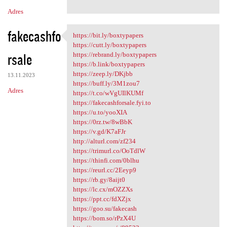
Adres
fakecashfo
https://bit.ly/boxtypapers
https://bit.ly/boxtypapers
https://cutt.ly/boxtypapers
rsale
https://rebrand.ly/boxtypapers
https://b.link/boxtypapers
https://zeep.ly/DKjbb
13.11.2023
https://buff.ly/3M1zou7
Adres
https://t.co/wVgUIlKUMf
https://fakecashforsale.fyi.to
https://u.to/yooXIA
https://0rz.tw/8wBbK
https://v.gd/K7aFJr
http://alturl.com/zf234
https://trimurl.co/OoTdlW
https://thinfi.com/0blhu
https://reurl.cc/2Eeyp9
https://rb.gy/8aijt0
https://lc.cx/mOZZXs
https://ppt.cc/fdXZjx
https://goo.su/fakecash
https://bom.so/rPzX4U