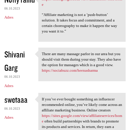
https://sites.google.com/view
o
e
06.10.2023
m
“Affiliate marketing is not a ‘push-button’
Adres
e
solution. It takes focus and commitment, and a
certain choreography to make it happen the way
n
you want it to.”
t
a
r
Shivani
There are many massage parlor in our area but you
There are many massage parlor
z
should visit them during your stay. They also have
Garg
the option for massages which is a good view.
e
https://sociabuzz.com/heenasharma
06.10.2023
Adres
swetaaa
If you’ve ever bought something an influencer
If you’ve ever bought
recommended online, you’ve likely come across an
06.10.2023
affiliate marketing business. Online creators
https://sites.google.com/view/affiliateservices/hom
Adres
e
often build partnerships with brands to promote
its products and services. In return, they earn a