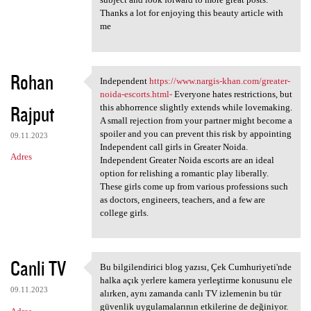
Thanks a lot for enjoying this beauty article with
me
Rohan
Independent
https://www.nargis-khan.com/greater-
Independent https://www
noida-escorts.html-
Everyone hates restrictions, but
Rajput
this abhorrence slightly extends while lovemaking.
A small rejection from your partner might become a
spoiler and you can prevent this risk by appointing
09.11.2023
Independent call girls in Greater Noida.
Adres
Independent Greater Noida escorts are an ideal
option for relishing a romantic play liberally.
These girls come up from various professions such
as doctors, engineers, teachers, and a few are
college girls.
Canli TV
Bu bilgilendirici blog yazısı, Çek Cumhuriyeti'nde
Bu bilgilendirici blog yazısı
halka açık yerlere kamera yerleştirme konusunu ele
09.11.2023
alırken, aynı zamanda canlı TV izlemenin bu tür
güvenlik uygulamalarının etkilerine de değiniyor.