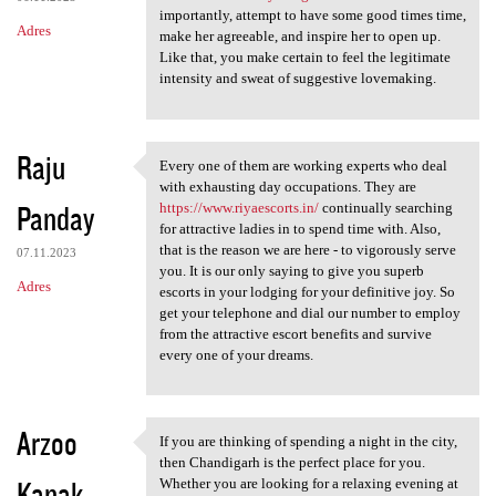
importantly, attempt to have some good times time,
Adres
make her agreeable, and inspire her to open up.
Like that, you make certain to feel the legitimate
intensity and sweat of suggestive lovemaking.
Raju
Every one of them are working experts who deal
Every one of them are working
with exhausting day occupations. They are
Panday
https://www.riyaescorts.in/
continually searching
for attractive ladies in to spend time with. Also,
that is the reason we are here - to vigorously serve
07.11.2023
you. It is our only saying to give you superb
Adres
escorts in your lodging for your definitive joy. So
get your telephone and dial our number to employ
from the attractive escort benefits and survive
every one of your dreams.
Arzoo
If you are thinking of spending a night in the city,
If you are thinking of
then Chandigarh is the perfect place for you.
Kanak
Whether you are looking for a relaxing evening at