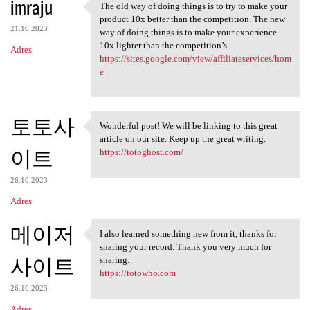
imraju
The old way of doing things is to try to make your
The old way of doing things
product 10x better than the competition. The new
21.10.2023
way of doing things is to make your experience
10x lighter than the competition’s
Adres
https://sites.google.com/view/affiliateservices/hom
e
토토사
Wonderful post! We will be linking to this great
Wonderful post! We will be
article on our site. Keep up the great writing.
이트
https://totoghost.com/
26.10.2023
Adres
메이저
I also learned something new from it, thanks for
I also learned something new
sharing your record. Thank you very much for
사이트
sharing.
https://totowho.com
26.10.2023
Adres