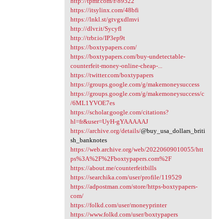
http://tpmr.com/r/89522
https://itsylinx.com/48bfi
https://lnkl.st/gtvgxdlmvi
http://dlvr.it/Sycyfl
http://trbr.io/IP3ep9t
https://boxtypapers.com/
https://boxtypapers.com/buy-undetectable-
counterfeit-money-online-cheap-...
https://twitter.com/boxtypapers
https://groups.google.com/g/makemoneysuccess
https://groups.google.com/g/makemoneysuccess/c
/6ML1YVOE7es
https://scholar.google.com/citations?
hl=fr&user=UyH-gYAAAAAJ
https://archive.org/details/
@buy_usa_dollars_briti
sh_banknotes
https://web.archive.org/web/20220609010055/htt
ps%3A%2F%2Fboxtypapers.com%2F
https://about.me/counterfeitbills
https://searchika.com/user/profile/119529
https://adpostman.com/store/https-boxtypapers-
com/
https://folkd.com/user/moneyprinter
https://www.folkd.com/user/boxtypapers