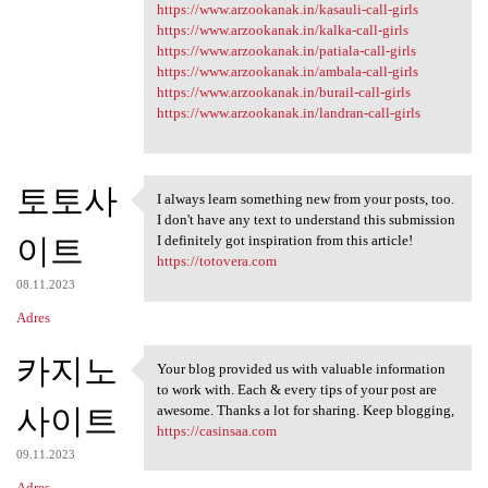
https://www.arzookanak.in/kasauli-call-girls
https://www.arzookanak.in/kalka-call-girls
https://www.arzookanak.in/patiala-call-girls
https://www.arzookanak.in/ambala-call-girls
https://www.arzookanak.in/burail-call-girls
https://www.arzookanak.in/landran-call-girls
토토사
I always learn something new from your posts, too.
I always learn something new
I don't have any text to understand this submission
이트
I definitely got inspiration from this article!
https://totovera.com
08.11.2023
Adres
카지노
Your blog provided us with valuable information
Your blog provided us with
to work with. Each & every tips of your post are
사이트
awesome. Thanks a lot for sharing. Keep blogging,
https://casinsaa.com
09.11.2023
Adres