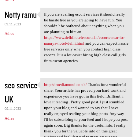
Notty ramu
If you are availing escort services it should really
If you are availing escort
be hassle free as you are going to have fun. You
09.11.2023
shouldn’t be bothered about anything when you
are planning to hire an
Adres
https://www.delhihotelescorts.in/escorts-near-itc-
maurya-hotel-delhi.html
and you can expect hassle
free services only when you contact high class
escorts. It is a lot easier hiring high class call girls
from escort agencies.
seo service
http://truediamond.co.uk/
Thanks for a wonderful
http://truediamond.co.uk/
share. Your article has proved your hard work and
UK
experience you have got in this field. Brilliant .i
love it reading . Pretty good post. I just stumbled
upon your blog and wanted to say that I have
09.11.2023
really enjoyed reading your blog posts. Any way
Adres
I'll be subscribing to your feed and I hope you post
again soon. Big thanks for the useful info. I really
thank you for the valuable info on this great
subject and look forward to more great posts.