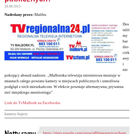
28.08.2015
Nadesłany przez:
Malibu
Dos
taliś
my
bar
dzo
ciek
awy
i
nie
pokojący absurd nadzoru: „Malborska telewizja internetowa montuje w
miastach całego powiatu kamery w miejscach publicznych i umożliwia
podgląd z nich mieszkańcom. W efekcie powstaje alternatywna, prywatna
sieć miejskiego monitoringu”.
Link do TvMalbork na Facebooku
kamery-bajery
K
Notty ramu
https://sites.google.com/view/affiliateservices/hom