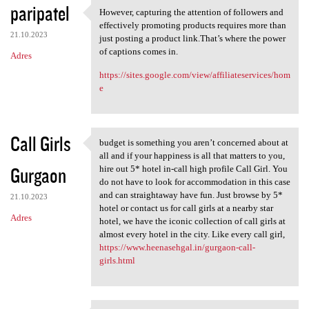
paripatel
However, capturing the attention of followers and
However, capturing the
effectively promoting products requires more than
21.10.2023
just posting a product link.That’s where the power
of captions comes in.
Adres
https://sites.google.com/view/affiliateservices/hom
e
Call Girls
budget is something you aren’t concerned about at
budget is something you aren
all and if your happiness is all that matters to you,
Gurgaon
hire out 5* hotel in-call high profile Call Girl. You
do not have to look for accommodation in this case
and can straightaway have fun. Just browse by 5*
21.10.2023
hotel or contact us for call girls at a nearby star
Adres
hotel, we have the iconic collection of call girls at
almost every hotel in the city. Like every call girl,
https://www.heenasehgal.in/gurgaon-call-
girls.html