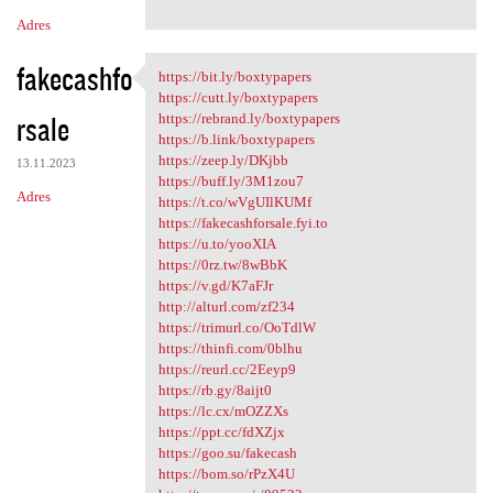
Adres
fakecashfo
https://bit.ly/boxtypapers
https://bit.ly/boxtypapers
https://cutt.ly/boxtypapers
rsale
https://rebrand.ly/boxtypapers
https://b.link/boxtypapers
https://zeep.ly/DKjbb
13.11.2023
https://buff.ly/3M1zou7
Adres
https://t.co/wVgUIlKUMf
https://fakecashforsale.fyi.to
https://u.to/yooXIA
https://0rz.tw/8wBbK
https://v.gd/K7aFJr
http://alturl.com/zf234
https://trimurl.co/OoTdlW
https://thinfi.com/0blhu
https://reurl.cc/2Eeyp9
https://rb.gy/8aijt0
https://lc.cx/mOZZXs
https://ppt.cc/fdXZjx
https://goo.su/fakecash
https://bom.so/rPzX4U