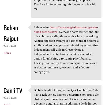
Thanks a lot for enjoying this beauty article with
me
Rohan
Independent
https://www.nargis-khan.com/greater-
Independent https://www
noida-escorts.html-
Everyone hates restrictions, but
Rajput
this abhorrence slightly extends while lovemaking.
A small rejection from your partner might become a
spoiler and you can prevent this risk by appointing
09.11.2023
Independent call girls in Greater Noida.
Adres
Independent Greater Noida escorts are an ideal
option for relishing a romantic play liberally.
These girls come up from various professions such
as doctors, engineers, teachers, and a few are
college girls.
Canli TV
Bu bilgilendirici blog yazısı, Çek Cumhuriyeti'nde
Bu bilgilendirici blog yazısı
halka açık yerlere kamera yerleştirme konusunu ele
09.11.2023
alırken, aynı zamanda canlı TV izlemenin bu tür
güvenlik uygulamalarının etkilerine de değiniyor.