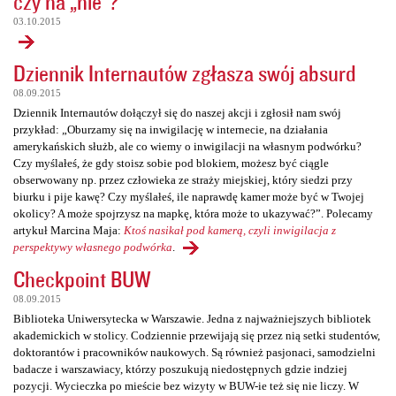
czy na „nie”?
03.10.2015
Dziennik Internautów zgłasza swój absurd
08.09.2015
Dziennik Internautów dołączył się do naszej akcji i zgłosił nam swój
przykład: „Oburzamy się na inwigilację w internecie, na działania
amerykańskich służb, ale co wiemy o inwigilacji na własnym podwórku?
Czy myślałeś, że gdy stoisz sobie pod blokiem, możesz być ciągle
obserwowany np. przez człowieka ze straży miejskiej, który siedzi przy
biurku i pije kawę? Czy myślałeś, ile naprawdę kamer może być w Twojej
okolicy? A może spojrzysz na mapkę, która może to ukazywać?”. Polecamy
artykuł Marcina Maja:
Ktoś nasikał pod kamerą, czyli inwigilacja z
perspektywy własnego podwórka
.
Checkpoint BUW
08.09.2015
Biblioteka Uniwersytecka w Warszawie. Jedna z najważniejszych bibliotek
akademickich w stolicy. Codziennie przewijają się przez nią setki studentów,
doktorantów i pracowników naukowych. Są również pasjonaci, samodzielni
badacze i warszawiacy, którzy poszukują niedostępnych gdzie indziej
pozycji. Wycieczka po mieście bez wizyty w BUW-ie też się nie liczy. W