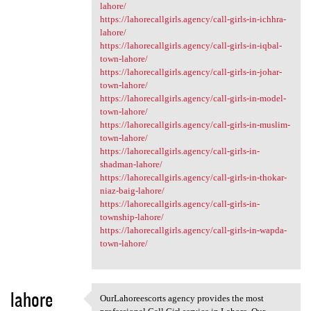
lahore/
https://lahorecallgirls.agency/call-girls-in-ichhra-
lahore/
https://lahorecallgirls.agency/call-girls-in-iqbal-
town-lahore/
https://lahorecallgirls.agency/call-girls-in-johar-
town-lahore/
https://lahorecallgirls.agency/call-girls-in-model-
town-lahore/
https://lahorecallgirls.agency/call-girls-in-muslim-
town-lahore/
https://lahorecallgirls.agency/call-girls-in-
shadman-lahore/
https://lahorecallgirls.agency/call-girls-in-thokar-
niaz-baig-lahore/
https://lahorecallgirls.agency/call-girls-in-
township-lahore/
https://lahorecallgirls.agency/call-girls-in-wapda-
town-lahore/
lahore
OurLahoreescorts agency provides the most
OurLahoreescorts agency