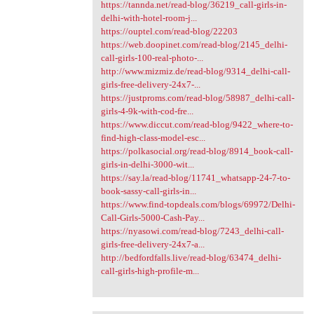
https://tannda.net/read-blog/36219_call-girls-in-
delhi-with-hotel-room-j...
https://ouptel.com/read-blog/22203
https://web.doopinet.com/read-blog/2145_delhi-
call-girls-100-real-photo-...
http://www.mizmiz.de/read-blog/9314_delhi-call-
girls-free-delivery-24x7-...
https://justproms.com/read-blog/58987_delhi-call-
girls-4-9k-with-cod-fre...
https://www.diccut.com/read-blog/9422_where-to-
find-high-class-model-esc...
https://polkasocial.org/read-blog/8914_book-call-
girls-in-delhi-3000-wit...
https://say.la/read-blog/11741_whatsapp-24-7-to-
book-sassy-call-girls-in...
https://www.find-topdeals.com/blogs/69972/Delhi-
Call-Girls-5000-Cash-Pay...
https://nyasowi.com/read-blog/7243_delhi-call-
girls-free-delivery-24x7-a...
http://bedfordfalls.live/read-blog/63474_delhi-
call-girls-high-profile-m...