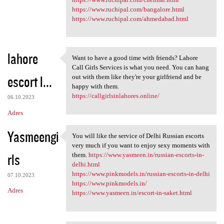
https://www.ruchipal.com/bangalore.html
https://www.ruchipal.com/ahmedabad.html
lahore
Want to have a good time with friends? Lahore
Want to have a good time with
Call Girls Services is what you need. You can hang
escort l...
out with them like they're your girlfriend and be
happy with them.
https://callgirlsinlahores.online/
06.10.2023
Adres
Yasmeengi
You will like the service of Delhi Russian escorts
You will like the service of
very much if you want to enjoy sexy moments with
rls
them.
https://www.yasmeen.in/russian-escorts-in-
delhi.html
https://www.pinkmodels.in/russian-escorts-in-delhi
07.10.2023
https://www.pinkmodels.in/
Adres
https://www.yasmeen.in/escort-in-saket.html