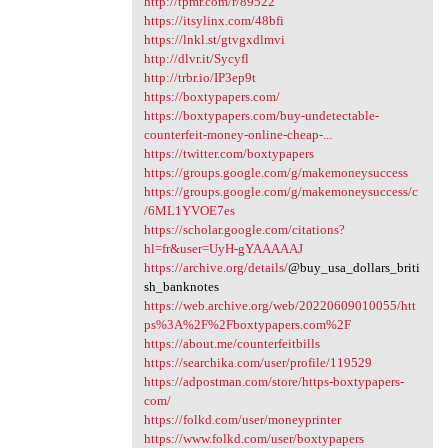
http://tpmr.com/r/89522
https://itsylinx.com/48bfi
https://lnkl.st/gtvgxdlmvi
http://dlvr.it/Sycyfl
http://trbr.io/IP3ep9t
https://boxtypapers.com/
https://boxtypapers.com/buy-undetectable-
counterfeit-money-online-cheap-...
https://twitter.com/boxtypapers
https://groups.google.com/g/makemoneysuccess
https://groups.google.com/g/makemoneysuccess/c
/6ML1YVOE7es
https://scholar.google.com/citations?
hl=fr&user=UyH-gYAAAAAJ
https://archive.org/details/
@buy_usa_dollars_briti
sh_banknotes
https://web.archive.org/web/20220609010055/htt
ps%3A%2F%2Fboxtypapers.com%2F
https://about.me/counterfeitbills
https://searchika.com/user/profile/119529
https://adpostman.com/store/https-boxtypapers-
com/
https://folkd.com/user/moneyprinter
https://www.folkd.com/user/boxtypapers