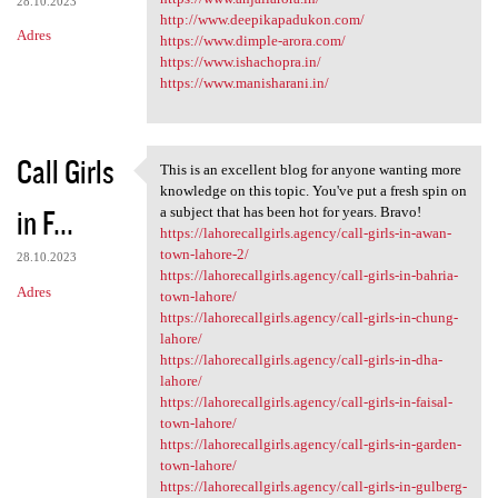
28.10.2023
http://www.deepikapadukon.com/
Adres
https://www.dimple-arora.com/
https://www.ishachopra.in/
https://www.manisharani.in/
Call Girls
This is an excellent blog for anyone wanting more
This is an excellent blog for
knowledge on this topic. You've put a fresh spin on
in F...
a subject that has been hot for years. Bravo!
https://lahorecallgirls.agency/call-girls-in-awan-
town-lahore-2/
28.10.2023
https://lahorecallgirls.agency/call-girls-in-bahria-
Adres
town-lahore/
https://lahorecallgirls.agency/call-girls-in-chung-
lahore/
https://lahorecallgirls.agency/call-girls-in-dha-
lahore/
https://lahorecallgirls.agency/call-girls-in-faisal-
town-lahore/
https://lahorecallgirls.agency/call-girls-in-garden-
town-lahore/
https://lahorecallgirls.agency/call-girls-in-gulberg-