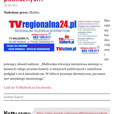
28.08.2015
Nadesłany przez:
Malibu
Dos
taliś
my
bar
dzo
ciek
awy
i
nie
pokojący absurd nadzoru: „Malborska telewizja internetowa montuje w
miastach całego powiatu kamery w miejscach publicznych i umożliwia
podgląd z nich mieszkańcom. W efekcie powstaje alternatywna, prywatna
sieć miejskiego monitoringu”.
Link do TvMalbork na Facebooku
kamery-bajery
K
Notty ramu
https://sites.google.com/view/affiliateservices/hom