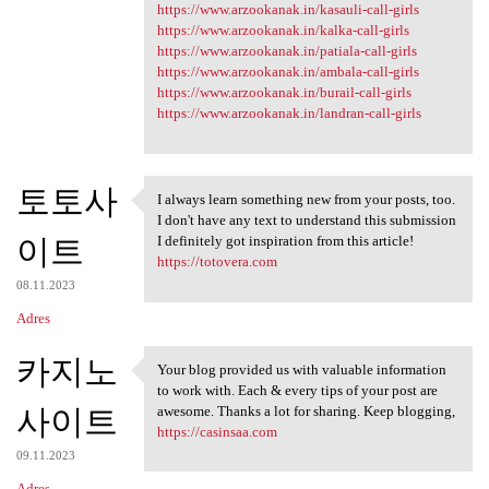
https://www.arzookanak.in/kasauli-call-girls
https://www.arzookanak.in/kalka-call-girls
https://www.arzookanak.in/patiala-call-girls
https://www.arzookanak.in/ambala-call-girls
https://www.arzookanak.in/burail-call-girls
https://www.arzookanak.in/landran-call-girls
토토사
I always learn something new from your posts, too.
I always learn something new
I don't have any text to understand this submission
이트
I definitely got inspiration from this article!
https://totovera.com
08.11.2023
Adres
카지노
Your blog provided us with valuable information
Your blog provided us with
to work with. Each & every tips of your post are
사이트
awesome. Thanks a lot for sharing. Keep blogging,
https://casinsaa.com
09.11.2023
Adres