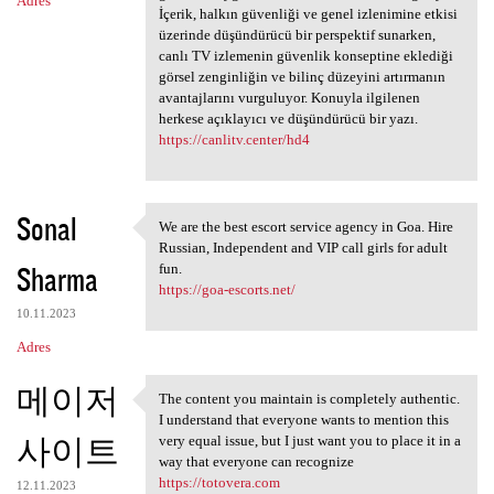
Adres
İçerik, halkın güvenliği ve genel izlenimine etkisi
üzerinde düşündürücü bir perspektif sunarken,
canlı TV izlemenin güvenlik konseptine eklediği
görsel zenginliğin ve bilinç düzeyini artırmanın
avantajlarını vurguluyor. Konuyla ilgilenen
herkese açıklayıcı ve düşündürücü bir yazı.
https://canlitv.center/hd4
Sonal
We are the best escort service agency in Goa. Hire
We are the best escort
Russian, Independent and VIP call girls for adult
Sharma
fun.
https://goa-escorts.net/
10.11.2023
Adres
메이저
The content you maintain is completely authentic.
The content you maintain is
I understand that everyone wants to mention this
사이트
very equal issue, but I just want you to place it in a
way that everyone can recognize
https://totovera.com
12.11.2023