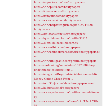
https://tagpacker.com/user/boxtypapers
https://www.plurk.com/boxtypapers
https://fr.gravatar.com/boxtypapers
https://itsmyurls.com/boxtypapers
https://www.aparat.com/boxtypapers
https://www.helpforenglish.cz/profile/244328-
boxtypapers
https://droidsans.com/user/boxtypapers/
https://iq.worldcrunch.com/profile/36211
https://396932b.ibacklink.com.br/
https://www.wibki.com/boxtypapers
https://www.anibookmark.com/user/boxtypapers.ht
ml
https://www.linkgeanie.com/profile/boxtypapers
https://slashdot.org/submission/16228884/buy-
undetectable-counterfeit-mo...
https://telegra.ph/Buy-Undetectable-Counterfeit-
Money-Online-Cheap-From-...
https://tool.365jz.com/alexa/boxtypapers.com/
https://huduma.social/boxtypapers
https://www.symbaloo.com/profile/counterfeitmon
ey
https://www.symbaloo.com/home/mix/13ePLYKN
5Z