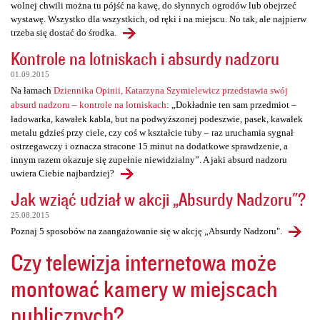
wolnej chwili można tu pójść na kawę, do słynnych ogrodów lub obejrzeć
wystawę. Wszystko dla wszystkich, od ręki i na miejscu. No tak, ale najpierw
trzeba się dostać do środka.
Kontrole na lotniskach i absurdy nadzoru
01.09.2015
Na łamach
Dziennika Opinii, Katarzyna Szymielewicz przedstawia swój
absurd nadzoru – kontrole na lotniskach
: „Dokładnie ten sam przedmiot –
ładowarka, kawałek kabla, but na podwyższonej podeszwie, pasek, kawałek
metalu gdzieś przy ciele, czy coś w kształcie tuby – raz uruchamia sygnał
ostrzegawczy i oznacza stracone 15 minut na dodatkowe sprawdzenie, a
innym razem okazuje się zupełnie niewidzialny”. A jaki absurd nadzoru
uwiera Ciebie najbardziej?
Jak wziąć udział w akcji „Absurdy Nadzoru"?
25.08.2015
Poznaj 5 sposobów na zaangażowanie się w akcję „Absurdy Nadzoru".
Czy telewizja internetowa może
montować kamery w miejscach
publicznych?