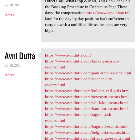
Direct Call, WhatsApp & Mail, You Can Check all
27.10.2023
the Booking Procedure in Contact us Page These
days, the compensation
https://www.sana-khan.in/
Adres
land for the day by day position isn’t sufficient to
carry on with a mollified life as the costs are very
high.
Avni Dutta
https://www.avnidutta.com/
https://www.avnidutta.com/
https://www.avnidutta.com/kolkata-russian-
28.10.2023
escorts.html
https://www.avnidutta.com/park-street-escorts.html
Adres
https://www.avnidutta.com/science-city-
escorts.html
https://www.avnidutta.com/kolkata-call-girls.html
https://www.avnidutta.com/newtown-escorts.html
https://www.avnidutta.com/salt-lake-escorts.html
https://www.avnidutta.com/baruipur-escorts.html
https://www.avnidutta.com/tagore-park-
escorts.html
https://www.avnidutta.com/baguiati-escorts.html
https://www.avnidutta.com/belghoria-escorts.html
https://www.avnidutta.com/ultadanga-escorts.html