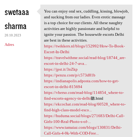
swetaaa
You can enjoy oral sex, cuddling, kissing, blowjob,
You can enjoy oral sex,
and sucking from our ladies. Even erotic massage
sharma
is a top choice for our clients. All these naughty
activities are highly passionate and helpful to
ignite your passion. The housewife escorts Delhi
20.10.2023
are best in these activities.
Adres
https://twikkers.nl/blogs/152992/How-To-Book-
Escort-In-Delhi
https://travelwithme.social/read-blog/18744_are-
escort-in-delhi-24-7-ava...
https://jpst.it/3nZkp
https://penzu.com/p/c573d81b
https://indianapolis.adposta.com/how-to-get-
escort-in-delhi-815694
https://vherso.com/read-blog/114854_where-to-
find-escorts-agency-in-delhi
聽.html
https://ekcochat.com/read-blog/60528_where-to-
find-high-class-model-esco...
https://huduma.social/blogs/271683/Delhi-Call-
Girls-100-Real-Photo-s-of-...
https://www.tamaiaz.com/blogs/130831/Delhi-
Call-Girls-4-9k-With-COD-Free...