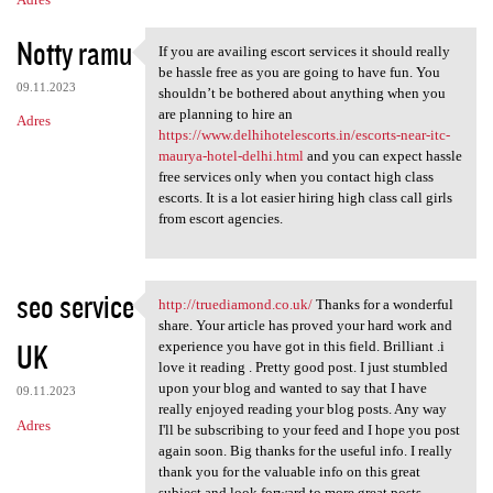
Notty ramu
If you are availing escort services it should really
If you are availing escort
be hassle free as you are going to have fun. You
09.11.2023
shouldn’t be bothered about anything when you
are planning to hire an
Adres
https://www.delhihotelescorts.in/escorts-near-itc-
maurya-hotel-delhi.html
and you can expect hassle
free services only when you contact high class
escorts. It is a lot easier hiring high class call girls
from escort agencies.
seo service
http://truediamond.co.uk/
Thanks for a wonderful
http://truediamond.co.uk/
share. Your article has proved your hard work and
UK
experience you have got in this field. Brilliant .i
love it reading . Pretty good post. I just stumbled
upon your blog and wanted to say that I have
09.11.2023
really enjoyed reading your blog posts. Any way
Adres
I'll be subscribing to your feed and I hope you post
again soon. Big thanks for the useful info. I really
thank you for the valuable info on this great
subject and look forward to more great posts.