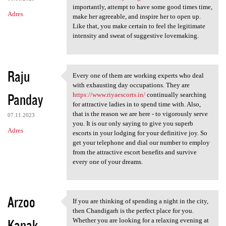
importantly, attempt to have some good times time,
Adres
make her agreeable, and inspire her to open up.
Like that, you make certain to feel the legitimate
intensity and sweat of suggestive lovemaking.
Raju
Every one of them are working experts who deal
Every one of them are working
with exhausting day occupations. They are
Panday
https://www.riyaescorts.in/
continually searching
for attractive ladies in to spend time with. Also,
that is the reason we are here - to vigorously serve
07.11.2023
you. It is our only saying to give you superb
Adres
escorts in your lodging for your definitive joy. So
get your telephone and dial our number to employ
from the attractive escort benefits and survive
every one of your dreams.
Arzoo
If you are thinking of spending a night in the city,
If you are thinking of
then Chandigarh is the perfect place for you.
Kanak
Whether you are looking for a relaxing evening at