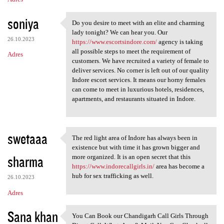
soniya
Do you desire to meet with an elite and charming
Do you desire to meet with an
lady tonight? We can hear you. Our
26.10.2023
https://www.escortsindore.com/
agency is taking
all possible steps to meet the requirement of
Adres
customers. We have recruited a variety of female to
deliver services. No corner is left out of our quality
Indore escort services. It means our horny females
can come to meet in luxurious hotels, residences,
apartments, and restaurants situated in Indore.
swetaaa
The red light area of Indore has always been in
The red light area of Indore
existence but with time it has grown bigger and
sharma
more organized. It is an open secret that this
https://www.indorecallgirls.in/
area has become a
hub for sex trafficking as well.
26.10.2023
Adres
Sana khan
You Can Book our Chandigarh Call Girls Through
You Can Book our Chandigarh