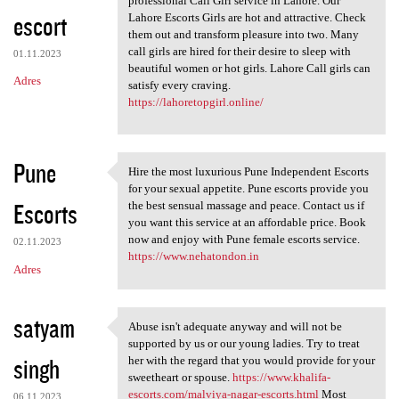
professional Call Girl service in Lahore. Our
escort
Lahore Escorts Girls are hot and attractive. Check
them out and transform pleasure into two. Many
call girls are hired for their desire to sleep with
01.11.2023
beautiful women or hot girls. Lahore Call girls can
Adres
satisfy every craving.
https://lahoretopgirl.online/
Pune
Hire the most luxurious Pune Independent Escorts
Hire the most luxurious Pune
for your sexual appetite. Pune escorts provide you
Escorts
the best sensual massage and peace. Contact us if
you want this service at an affordable price. Book
now and enjoy with Pune female escorts service.
02.11.2023
https://www.nehatondon.in
Adres
satyam
Abuse isn't adequate anyway and will not be
Abuse isn't adequate anyway
supported by us or our young ladies. Try to treat
singh
her with the regard that you would provide for your
sweetheart or spouse.
https://www.khalifa-
escorts.com/malviya-nagar-escorts.html
Most
06.11.2023