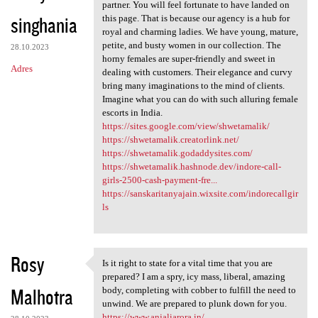
Not every India escort agency
partner. You will feel fortunate to have landed on
singhania
this page. That is because our agency is a hub for
royal and charming ladies. We have young, mature,
petite, and busty women in our collection. The
28.10.2023
horny females are super-friendly and sweet in
Adres
dealing with customers. Their elegance and curvy
bring many imaginations to the mind of clients.
Imagine what you can do with such alluring female
escorts in India.
https://sites.google.com/view/shwetamalik/
https://shwetamalik.creatorlink.net/
https://shwetamalik.godaddysites.com/
https://shwetamalik.hashnode.dev/indore-call-
girls-2500-cash-payment-fre...
https://sanskaritanyajain.wixsite.com/indorecallgir
ls
Rosy
Is it right to state for a vital time that you are
Is it right to state for a
prepared? I am a spry, icy mass, liberal, amazing
Malhotra
body, completing with cobber to fulfill the need to
unwind. We are prepared to plunk down for you.
https://www.anjaliarora.in/