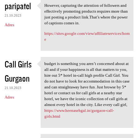
paripatel
However, capturing the attention of followers and
However, capturing the
effectively promoting products requires more than
21.10.2023
just posting a product link.That’s where the power
of captions comes in.
Adres
https://sites.google.com/view/affiliateservices/hom
e
Call Girls
budget is something you aren’t concerned about at
budget is something you aren
all and if your happiness is all that matters to you,
Gurgaon
hire out 5* hotel in-call high profile Call Girl. You
do not have to look for accommodation in this case
and can straightaway have fun. Just browse by 5*
21.10.2023
hotel or contact us for call girls at a nearby star
Adres
hotel, we have the iconic collection of call girls at
almost every hotel in the city. Like every call girl,
https://www.heenasehgal.in/gurgaon-call-
girls.html