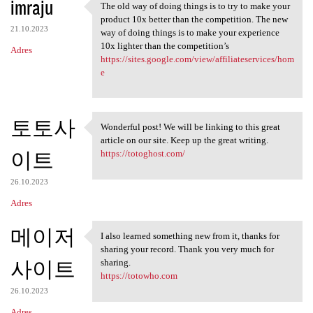
imraju
The old way of doing things is to try to make your
The old way of doing things
product 10x better than the competition. The new
21.10.2023
way of doing things is to make your experience
10x lighter than the competition’s
Adres
https://sites.google.com/view/affiliateservices/hom
e
토토사
Wonderful post! We will be linking to this great
Wonderful post! We will be
article on our site. Keep up the great writing.
이트
https://totoghost.com/
26.10.2023
Adres
메이저
I also learned something new from it, thanks for
I also learned something new
sharing your record. Thank you very much for
사이트
sharing.
https://totowho.com
26.10.2023
Adres