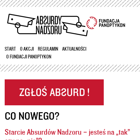
Przejdź
do
treści
START
O AKCJI
REGULAMIN
AKTUALNOŚCI
O FUNDACJI PANOPTYKON
CO NOWEGO?
Starcie Absurdów Nadzoru – jesteś na „tak”