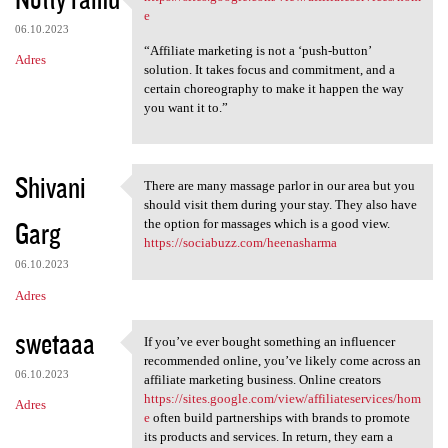
https://sites.google.com/view
o
e
06.10.2023
m
“Affiliate marketing is not a ‘push-button’
Adres
e
solution. It takes focus and commitment, and a
certain choreography to make it happen the way
n
you want it to.”
t
a
r
Shivani
There are many massage parlor in our area but you
There are many massage parlor
z
should visit them during your stay. They also have
Garg
the option for massages which is a good view.
e
https://sociabuzz.com/heenasharma
06.10.2023
Adres
swetaaa
If you’ve ever bought something an influencer
If you’ve ever bought
recommended online, you’ve likely come across an
06.10.2023
affiliate marketing business. Online creators
https://sites.google.com/view/affiliateservices/hom
Adres
e
often build partnerships with brands to promote
its products and services. In return, they earn a