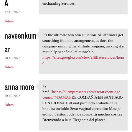
A
enchanting Services.
17.10.2023
Adres
naveenkum
It’s the ultimate win-win situation. All affiliates get
It’s the ultimate win-win
something from the arrangement, as does the
ar
company running the affiliate program, making it a
mutually beneficial relationship.
https://sites.google.com/view/affiliateservices/hom
18.10.2023
e
Adres
anna more
<a
<a href="https://cl
href="
https://cl.empirescort.com/escorts/santiago-
19.10.2023
centro/">DAMAS
DE COMPAÑÍA EN SANTIAGO
CENTRO</a> Full oral prorundo acabada en la
Adres
boquita incluído Sexo vaginal apretadito Masaje
erótico besitos podemos compartir muchas cositas
Bienvenido a la la Elegancia del placer