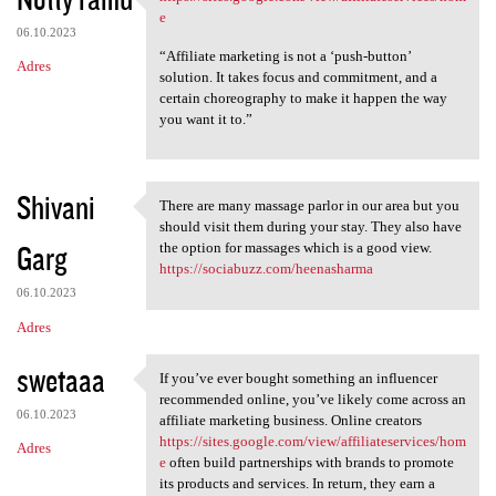
https://sites.google.com/view
o
e
06.10.2023
m
“Affiliate marketing is not a ‘push-button’
Adres
e
solution. It takes focus and commitment, and a
certain choreography to make it happen the way
n
you want it to.”
t
a
r
Shivani
There are many massage parlor in our area but you
There are many massage parlor
z
should visit them during your stay. They also have
Garg
the option for massages which is a good view.
e
https://sociabuzz.com/heenasharma
06.10.2023
Adres
swetaaa
If you’ve ever bought something an influencer
If you’ve ever bought
recommended online, you’ve likely come across an
06.10.2023
affiliate marketing business. Online creators
https://sites.google.com/view/affiliateservices/hom
Adres
e
often build partnerships with brands to promote
its products and services. In return, they earn a