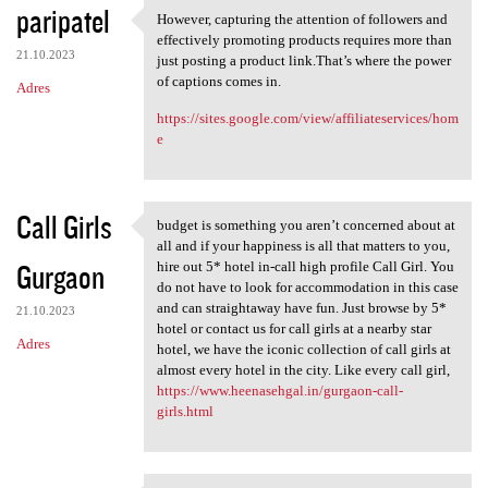
paripatel
However, capturing the attention of followers and
However, capturing the
effectively promoting products requires more than
21.10.2023
just posting a product link.That’s where the power
of captions comes in.
Adres
https://sites.google.com/view/affiliateservices/hom
e
Call Girls
budget is something you aren’t concerned about at
budget is something you aren
all and if your happiness is all that matters to you,
Gurgaon
hire out 5* hotel in-call high profile Call Girl. You
do not have to look for accommodation in this case
and can straightaway have fun. Just browse by 5*
21.10.2023
hotel or contact us for call girls at a nearby star
Adres
hotel, we have the iconic collection of call girls at
almost every hotel in the city. Like every call girl,
https://www.heenasehgal.in/gurgaon-call-
girls.html