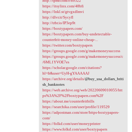
http://tpmr.com/r/89522
https://itsylinx.com/48bfi
https://lnkl.st/gtvgxdlmvi
http://dlvr.it/Sycyfl
http://trbr.io/IP3ep9t
https://boxtypapers.com/
https://boxtypapers.com/buy-undetectable-
counterfeit-money-online-cheap-...
https://twitter.com/boxtypapers
https://groups.google.com/g/makemoneysuccess
https://groups.google.com/g/makemoneysuccess/c
/6ML1YVOE7es
https://scholar.google.com/citations?
hl=fr&user=UyH-gYAAAAAJ
https://archive.org/details/
@buy_usa_dollars_briti
sh_banknotes
https://web.archive.org/web/20220609010055/htt
ps%3A%2F%2Fboxtypapers.com%2F
https://about.me/counterfeitbills
https://searchika.com/user/profile/119529
https://adpostman.com/store/https-boxtypapers-
com/
https://folkd.com/user/moneyprinter
https://www.folkd.com/user/boxtypapers