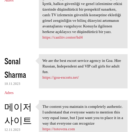
Adres
İçerik, halkın güvenliği ve genel izlenimine etkisi
üzerinde düşündürücü bir perspektif sunarken,
canlı TV izlemenin güvenlik konseptine eklediği
görsel zenginliğin ve bilinç düzeyini artırmanın
avantajlarını vurguluyor. Konuyla ilgilenen
herkese açıklayıcı ve düşündürücü bir yazı.
https://canlitv.center/hd4
Sonal
We are the best escort service agency in Goa. Hire
We are the best escort
Russian, Independent and VIP call girls for adult
Sharma
fun.
https://goa-escorts.net/
10.11.2023
Adres
메이저
The content you maintain is completely authentic.
The content you maintain is
I understand that everyone wants to mention this
사이트
very equal issue, but I just want you to place it in a
way that everyone can recognize
https://totovera.com
12.11.2023