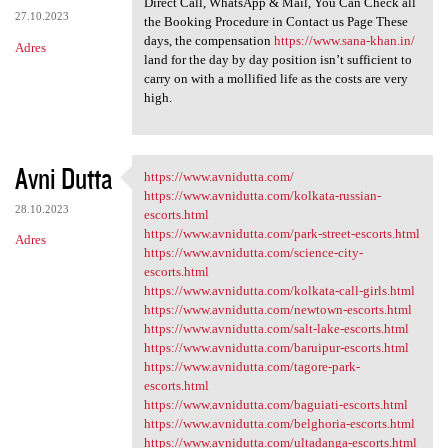
Direct Call, WhatsApp & Mail, You Can Check all
27.10.2023
the Booking Procedure in Contact us Page These
days, the compensation
https://www.sana-khan.in/
Adres
land for the day by day position isn’t sufficient to
carry on with a mollified life as the costs are very
high.
Avni Dutta
https://www.avnidutta.com/
https://www.avnidutta.com/
https://www.avnidutta.com/kolkata-russian-
28.10.2023
escorts.html
https://www.avnidutta.com/park-street-escorts.html
Adres
https://www.avnidutta.com/science-city-
escorts.html
https://www.avnidutta.com/kolkata-call-girls.html
https://www.avnidutta.com/newtown-escorts.html
https://www.avnidutta.com/salt-lake-escorts.html
https://www.avnidutta.com/baruipur-escorts.html
https://www.avnidutta.com/tagore-park-
escorts.html
https://www.avnidutta.com/baguiati-escorts.html
https://www.avnidutta.com/belghoria-escorts.html
https://www.avnidutta.com/ultadanga-escorts.html