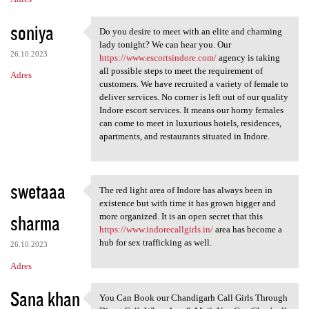
soniya
Do you desire to meet with an elite and charming
Do you desire to meet with an
lady tonight? We can hear you. Our
26.10.2023
https://www.escortsindore.com/
agency is taking
all possible steps to meet the requirement of
Adres
customers. We have recruited a variety of female to
deliver services. No corner is left out of our quality
Indore escort services. It means our horny females
can come to meet in luxurious hotels, residences,
apartments, and restaurants situated in Indore.
swetaaa
The red light area of Indore has always been in
The red light area of Indore
existence but with time it has grown bigger and
sharma
more organized. It is an open secret that this
https://www.indorecallgirls.in/
area has become a
hub for sex trafficking as well.
26.10.2023
Adres
Sana khan
You Can Book our Chandigarh Call Girls Through
You Can Book our Chandigarh