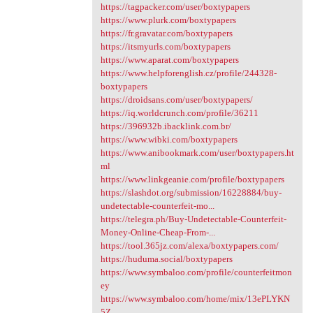
https://tagpacker.com/user/boxtypapers
https://www.plurk.com/boxtypapers
https://fr.gravatar.com/boxtypapers
https://itsmyurls.com/boxtypapers
https://www.aparat.com/boxtypapers
https://www.helpforenglish.cz/profile/244328-
boxtypapers
https://droidsans.com/user/boxtypapers/
https://iq.worldcrunch.com/profile/36211
https://396932b.ibacklink.com.br/
https://www.wibki.com/boxtypapers
https://www.anibookmark.com/user/boxtypapers.ht
ml
https://www.linkgeanie.com/profile/boxtypapers
https://slashdot.org/submission/16228884/buy-
undetectable-counterfeit-mo...
https://telegra.ph/Buy-Undetectable-Counterfeit-
Money-Online-Cheap-From-...
https://tool.365jz.com/alexa/boxtypapers.com/
https://huduma.social/boxtypapers
https://www.symbaloo.com/profile/counterfeitmon
ey
https://www.symbaloo.com/home/mix/13ePLYKN
5Z