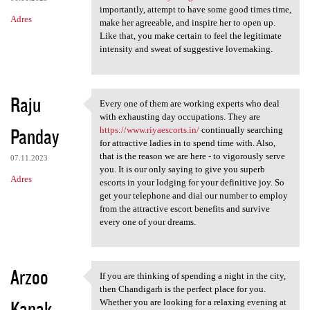
importantly, attempt to have some good times time,
Adres
make her agreeable, and inspire her to open up.
Like that, you make certain to feel the legitimate
intensity and sweat of suggestive lovemaking.
Raju
Every one of them are working experts who deal
Every one of them are working
with exhausting day occupations. They are
Panday
https://www.riyaescorts.in/
continually searching
for attractive ladies in to spend time with. Also,
that is the reason we are here - to vigorously serve
07.11.2023
you. It is our only saying to give you superb
Adres
escorts in your lodging for your definitive joy. So
get your telephone and dial our number to employ
from the attractive escort benefits and survive
every one of your dreams.
Arzoo
If you are thinking of spending a night in the city,
If you are thinking of
then Chandigarh is the perfect place for you.
Kanak
Whether you are looking for a relaxing evening at