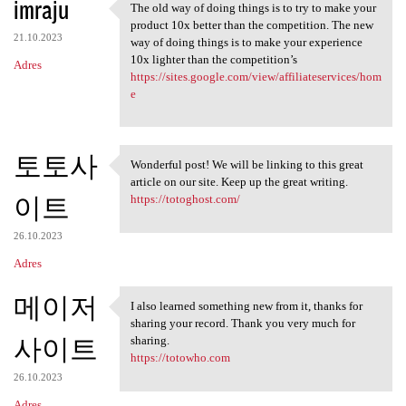
imraju
The old way of doing things is to try to make your
The old way of doing things
product 10x better than the competition. The new
21.10.2023
way of doing things is to make your experience
10x lighter than the competition’s
Adres
https://sites.google.com/view/affiliateservices/hom
e
토토사
Wonderful post! We will be linking to this great
Wonderful post! We will be
article on our site. Keep up the great writing.
이트
https://totoghost.com/
26.10.2023
Adres
메이저
I also learned something new from it, thanks for
I also learned something new
sharing your record. Thank you very much for
사이트
sharing.
https://totowho.com
26.10.2023
Adres