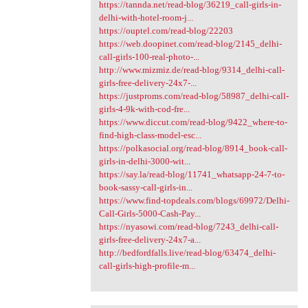
https://tannda.net/read-blog/36219_call-girls-in-
delhi-with-hotel-room-j...
https://ouptel.com/read-blog/22203
https://web.doopinet.com/read-blog/2145_delhi-
call-girls-100-real-photo-...
http://www.mizmiz.de/read-blog/9314_delhi-call-
girls-free-delivery-24x7-...
https://justproms.com/read-blog/58987_delhi-call-
girls-4-9k-with-cod-fre...
https://www.diccut.com/read-blog/9422_where-to-
find-high-class-model-esc...
https://polkasocial.org/read-blog/8914_book-call-
girls-in-delhi-3000-wit...
https://say.la/read-blog/11741_whatsapp-24-7-to-
book-sassy-call-girls-in...
https://www.find-topdeals.com/blogs/69972/Delhi-
Call-Girls-5000-Cash-Pay...
https://nyasowi.com/read-blog/7243_delhi-call-
girls-free-delivery-24x7-a...
http://bedfordfalls.live/read-blog/63474_delhi-
call-girls-high-profile-m...