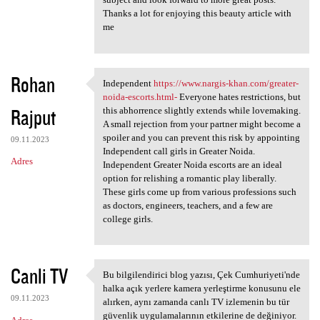
Thanks a lot for enjoying this beauty article with
me
Rohan
Independent
https://www.nargis-khan.com/greater-
Independent https://www
noida-escorts.html-
Everyone hates restrictions, but
Rajput
this abhorrence slightly extends while lovemaking.
A small rejection from your partner might become a
spoiler and you can prevent this risk by appointing
09.11.2023
Independent call girls in Greater Noida.
Adres
Independent Greater Noida escorts are an ideal
option for relishing a romantic play liberally.
These girls come up from various professions such
as doctors, engineers, teachers, and a few are
college girls.
Canli TV
Bu bilgilendirici blog yazısı, Çek Cumhuriyeti'nde
Bu bilgilendirici blog yazısı
halka açık yerlere kamera yerleştirme konusunu ele
09.11.2023
alırken, aynı zamanda canlı TV izlemenin bu tür
güvenlik uygulamalarının etkilerine de değiniyor.