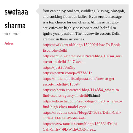
swetaaa
You can enjoy oral sex, cuddling, kissing, blowjob,
You can enjoy oral sex,
and sucking from our ladies. Even erotic massage
sharma
is a top choice for our clients. All these naughty
activities are highly passionate and helpful to
ignite your passion. The housewife escorts Delhi
20.10.2023
are best in these activities.
Adres
https://twikkers.nl/blogs/152992/How-To-Book-
Escort-In-Delhi
https://travelwithme.social/read-blog/18744_are-
escort-in-delhi-24-7-ava...
https://jpst.it/3nZkp
https://penzu.com/p/c573d81b
https://indianapolis.adposta.com/how-to-get-
escort-in-delhi-815694
https://vherso.com/read-blog/114854_where-to-
find-escorts-agency-in-delhi
聽.html
https://ekcochat.com/read-blog/60528_where-to-
find-high-class-model-esco...
https://huduma.social/blogs/271683/Delhi-Call-
Girls-100-Real-Photo-s-of-...
https://www.tamaiaz.com/blogs/130831/Delhi-
Call-Girls-4-9k-With-COD-Free...