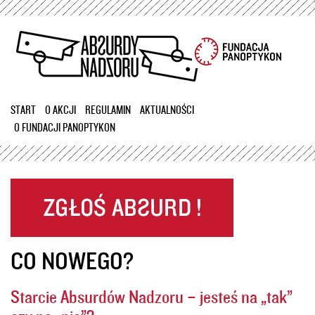
Przejdź
do
treści
START
O AKCJI
REGULAMIN
AKTUALNOŚCI
O FUNDACJI PANOPTYKON
CO NOWEGO?
Starcie Absurdów Nadzoru – jesteś na „tak”