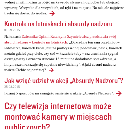
wolnej chwili można tu pójść na kawę, do słynnych ogrodów lub obejrzeć
wystawę. Wszystko dla wszystkich, od ręki i na miejscu. No tak, ale najpierw
trzeba się dostać do środka.
Kontrole na lotniskach i absurdy nadzoru
01.09.2015
Na łamach
Dziennika Opinii, Katarzyna Szymielewicz przedstawia swój
absurd nadzoru – kontrole na lotniskach
: „Dokładnie ten sam przedmiot –
ładowarka, kawałek kabla, but na podwyższonej podeszwie, pasek, kawałek
metalu gdzieś przy ciele, czy coś w kształcie tuby – raz uruchamia sygnał
ostrzegawczy i oznacza stracone 15 minut na dodatkowe sprawdzenie, a
innym razem okazuje się zupełnie niewidzialny”. A jaki absurd nadzoru
uwiera Ciebie najbardziej?
Jak wziąć udział w akcji „Absurdy Nadzoru"?
25.08.2015
Poznaj 5 sposobów na zaangażowanie się w akcję „Absurdy Nadzoru".
Czy telewizja internetowa może
montować kamery w miejscach
publicznych?