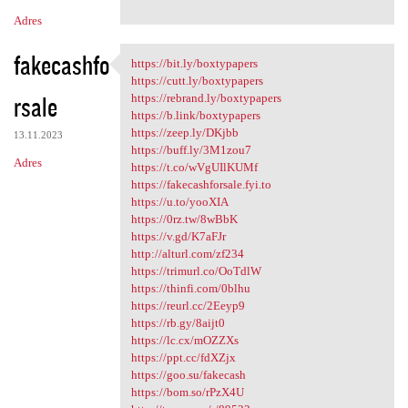
Adres
fakecashfo
https://bit.ly/boxtypapers
https://bit.ly/boxtypapers
https://cutt.ly/boxtypapers
rsale
https://rebrand.ly/boxtypapers
https://b.link/boxtypapers
https://zeep.ly/DKjbb
13.11.2023
https://buff.ly/3M1zou7
Adres
https://t.co/wVgUIlKUMf
https://fakecashforsale.fyi.to
https://u.to/yooXIA
https://0rz.tw/8wBbK
https://v.gd/K7aFJr
http://alturl.com/zf234
https://trimurl.co/OoTdlW
https://thinfi.com/0blhu
https://reurl.cc/2Eeyp9
https://rb.gy/8aijt0
https://lc.cx/mOZZXs
https://ppt.cc/fdXZjx
https://goo.su/fakecash
https://bom.so/rPzX4U