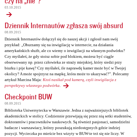
czy na „nie”?
03.10.2015
Dziennik Internautów zgłasza swój absurd
08.09.2015
Dziennik Internautów dołączył się do naszej akcji i zgłosił nam swój
przykład: „Oburzamy się na inwigilację w internecie, na działania
amerykańskich służb, ale co wiemy o inwigilacji na własnym podwórku?
Czy myślałeś, że gdy stoisz sobie pod blokiem, możesz być ciągle
obserwowany np. przez człowieka ze straży miejskiej, który siedzi przy
biurku i pije kawę? Czy myślałeś, ile naprawdę kamer może być w Twojej
okolicy? A może spojrzysz na mapkę, która może to ukazywać?”. Polecamy
artykuł Marcina Maja:
Ktoś nasikał pod kamerą, czyli inwigilacja z
perspektywy własnego podwórka
.
Checkpoint BUW
08.09.2015
Biblioteka Uniwersytecka w Warszawie. Jedna z najważniejszych bibliotek
akademickich w stolicy. Codziennie przewijają się przez nią setki studentów,
doktorantów i pracowników naukowych. Są również pasjonaci, samodzielni
badacze i warszawiacy, którzy poszukują niedostępnych gdzie indziej
pozycji. Wycieczka po mieście bez wizyty w BUW-ie też się nie liczy. W