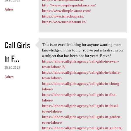
28.10.2023
http://www.deepikapadukon.com/
Adres
https://www.dimple-arora.com/
https://www.ishachopra.in/
https://www.manisharani.in/
Call Girls
This is an excellent blog for anyone wanting more
This is an excellent blog for
knowledge on this topic. You've put a fresh spin on
in F...
a subject that has been hot for years. Bravo!
https://lahorecallgirls.agency/call-girls-in-awan-
town-lahore-2/
28.10.2023
https://lahorecallgirls.agency/call-girls-in-bahria-
Adres
town-lahore/
https://lahorecallgirls.agency/call-girls-in-chung-
lahore/
https://lahorecallgirls.agency/call-girls-in-dha-
lahore/
https://lahorecallgirls.agency/call-girls-in-faisal-
town-lahore/
https://lahorecallgirls.agency/call-girls-in-garden-
town-lahore/
https://lahorecallgirls.agency/call-girls-in-gulberg-