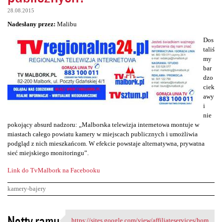
28.08.2015
Nadesłany przez:
Malibu
Dos
taliś
my
bar
dzo
ciek
awy
i
nie
pokojący absurd nadzoru: „Malborska telewizja internetowa montuje w
miastach całego powiatu kamery w miejscach publicznych i umożliwia
podgląd z nich mieszkańcom. W efekcie powstaje alternatywna, prywatna
sieć miejskiego monitoringu”.
Link do TvMalbork na Facebooku
kamery-bajery
K
Notty ramu
https://sites.google.com/view/affiliateservices/hom