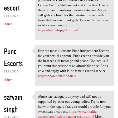
professional Call Girl service in Lahore. Our
escort
Lahore Escorts Girls are hot and attractive. Check
them out and transform pleasure into two. Many
call girls are hired for their desire to sleep with
01.11.2023
beautiful women or hot girls. Lahore Call girls can
Adres
satisfy every craving.
https://lahoretopgirl.online/
Pune
Hire the most luxurious Pune Independent Escorts
Hire the most luxurious Pune
for your sexual appetite. Pune escorts provide you
Escorts
the best sensual massage and peace. Contact us if
you want this service at an affordable price. Book
now and enjoy with Pune female escorts service.
02.11.2023
https://www.nehatondon.in
Adres
satyam
Abuse isn't adequate anyway and will not be
Abuse isn't adequate anyway
supported by us or our young ladies. Try to treat
singh
her with the regard that you would provide for your
sweetheart or spouse.
https://www.khalifa-
escorts.com/malviya-nagar-escorts.html
Most
06.11.2023