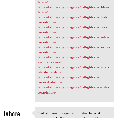
lahore/
https://lahorecallgirls.agency/call-girls-in-ichhra-
lahore/
https://lahorecallgirls.agency/call-girls-in-iqbal-
town-lahore/
https://lahorecallgirls.agency/call-girls-in-johar-
town-lahore/
https://lahorecallgirls.agency/call-girls-in-model-
town-lahore/
https://lahorecallgirls.agency/call-girls-in-muslim-
town-lahore/
https://lahorecallgirls.agency/call-girls-in-
shadman-lahore/
https://lahorecallgirls.agency/call-girls-in-thokar-
niaz-baig-lahore/
https://lahorecallgirls.agency/call-girls-in-
township-lahore/
https://lahorecallgirls.agency/call-girls-in-wapda-
town-lahore/
lahore
OurLahoreescorts agency provides the most
OurLahoreescorts agency