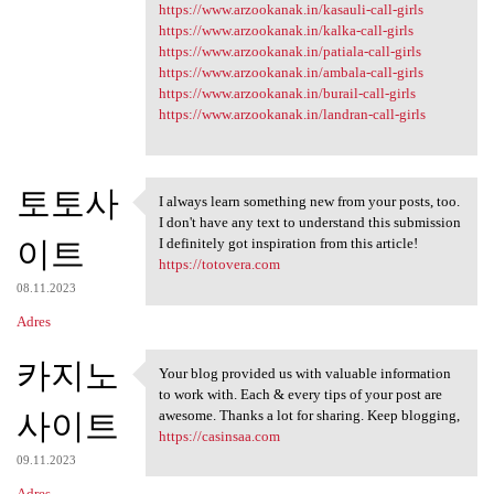
https://www.arzookanak.in/kasauli-call-girls
https://www.arzookanak.in/kalka-call-girls
https://www.arzookanak.in/patiala-call-girls
https://www.arzookanak.in/ambala-call-girls
https://www.arzookanak.in/burail-call-girls
https://www.arzookanak.in/landran-call-girls
토토사
I always learn something new from your posts, too.
I always learn something new
I don't have any text to understand this submission
이트
I definitely got inspiration from this article!
https://totovera.com
08.11.2023
Adres
카지노
Your blog provided us with valuable information
Your blog provided us with
to work with. Each & every tips of your post are
사이트
awesome. Thanks a lot for sharing. Keep blogging,
https://casinsaa.com
09.11.2023
Adres