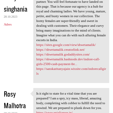
Not every India escort agency
partner. You will feel fortunate to have landed on
singhania
this page. That is because our agency is a hub for
royal and charming ladies. We have young, mature,
petite, and busty women in our collection. The
28.10.2023
horny females are super-friendly and sweet in
Adres
dealing with customers. Their elegance and curvy
bring many imaginations to the mind of clients.
Imagine what you can do with such alluring female
escorts in India.
https://sites.google.com/view/shwetamalik/
https://shwetamalik.creatorlink.net/
https://shwetamalik.godaddysites.com/
https://shwetamalik.hashnode.dev/indore-call-
girls-2500-cash-payment-fre...
https://sanskaritanyajain.wixsite.com/indorecallgir
ls
Rosy
Is it right to state for a vital time that you are
Is it right to state for a
prepared? I am a spry, icy mass, liberal, amazing
Malhotra
body, completing with cobber to fulfill the need to
unwind. We are prepared to plunk down for you.
https://www.anjaliarora.in/