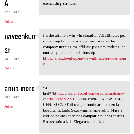
A
enchanting Services.
17.10.2023
Adres
naveenkum
It’s the ultimate win-win situation. All affiliates get
It’s the ultimate win-win
something from the arrangement, as does the
ar
company running the affiliate program, making it a
mutually beneficial relationship.
https://sites.google.com/view/affiliateservices/hom
18.10.2023
e
Adres
anna more
<a
<a href="https://cl
href="
https://cl.empirescort.com/escorts/santiago-
19.10.2023
centro/">DAMAS
DE COMPAÑÍA EN SANTIAGO
CENTRO</a> Full oral prorundo acabada en la
Adres
boquita incluído Sexo vaginal apretadito Masaje
erótico besitos podemos compartir muchas cositas
Bienvenido a la la Elegancia del placer