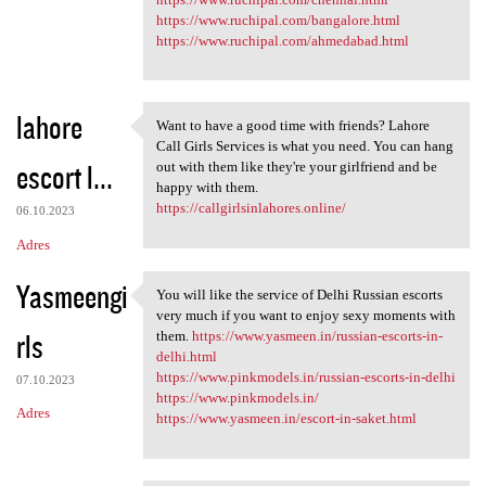
https://www.ruchipal.com/bangalore.html
https://www.ruchipal.com/ahmedabad.html
lahore
Want to have a good time with friends? Lahore
Want to have a good time with
Call Girls Services is what you need. You can hang
escort l...
out with them like they're your girlfriend and be
happy with them.
https://callgirlsinlahores.online/
06.10.2023
Adres
Yasmeengi
You will like the service of Delhi Russian escorts
You will like the service of
very much if you want to enjoy sexy moments with
rls
them.
https://www.yasmeen.in/russian-escorts-in-
delhi.html
https://www.pinkmodels.in/russian-escorts-in-delhi
07.10.2023
https://www.pinkmodels.in/
Adres
https://www.yasmeen.in/escort-in-saket.html