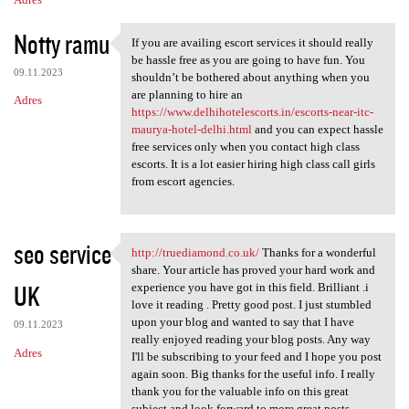
Notty ramu
If you are availing escort services it should really
If you are availing escort
be hassle free as you are going to have fun. You
09.11.2023
shouldn’t be bothered about anything when you
are planning to hire an
Adres
https://www.delhihotelescorts.in/escorts-near-itc-
maurya-hotel-delhi.html
and you can expect hassle
free services only when you contact high class
escorts. It is a lot easier hiring high class call girls
from escort agencies.
seo service
http://truediamond.co.uk/
Thanks for a wonderful
http://truediamond.co.uk/
share. Your article has proved your hard work and
UK
experience you have got in this field. Brilliant .i
love it reading . Pretty good post. I just stumbled
upon your blog and wanted to say that I have
09.11.2023
really enjoyed reading your blog posts. Any way
Adres
I'll be subscribing to your feed and I hope you post
again soon. Big thanks for the useful info. I really
thank you for the valuable info on this great
subject and look forward to more great posts.