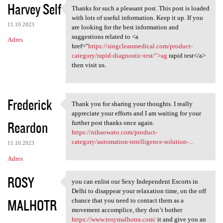
Harvey Self
Thanks for such a pleasant post. This post is loaded
Thanks for such a pleasant
with lots of useful information. Keep it up. If you
11.10.2023
are looking for the best information and
suggestions related to <a
Adres
href="
https://singcleanmedical.com/product-
category/rapid-diagnostic-test/">ag
rapid test</a>
then visit us.
Frederick
Thank you for sharing your thoughts. I really
Thank you for sharing your
appreciate your efforts and I am waiting for your
Reardon
further post thanks once again.
https://nihaowato.com/product-
category/automation-intelligence-solution-...
11.10.2023
Adres
ROSY
you can enlist our Sexy Independent Escorts in
you can enlist our Sexy
Delhi to disappear your relaxation time, on the off
MALHOTR
chance that you need to contact them as a
movement accomplice, they don’t bother
https://www.rosymalhotra.com/
it and give you an