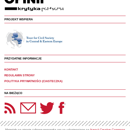
PROJEKT WSPIERA
PRZYDATNE INFORMACJE
KONTAKT
REGULAMIN STRONY
POLITYKA PRYWATNOŚCI (CIASTECZKA)
NA BIEŻĄCO
etter Panoptyka
Twitter
Facebook
<
Materiały na stronie cyfrowa-wyprawka.org są udostępniane na
licencji Creative Commons