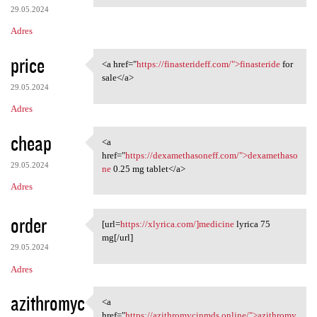
29.05.2024
Adres
price
<a href="
https://finasterideff.com/">finasteride
for
<a href="https:/
sale</a>
29.05.2024
Adres
cheap
<a
<a href="https:/
href="
https://dexamethasoneff.com/">dexamethaso
29.05.2024
ne
0.25 mg tablet</a>
Adres
order
[url=
https://xlyrica.com/]medicine
lyrica 75
[url=https://xlyrica.com/
mg[/url]
29.05.2024
Adres
azithromyc
<a
<a href="https:/
href="
https://azithromycinmds.online/">azithromy