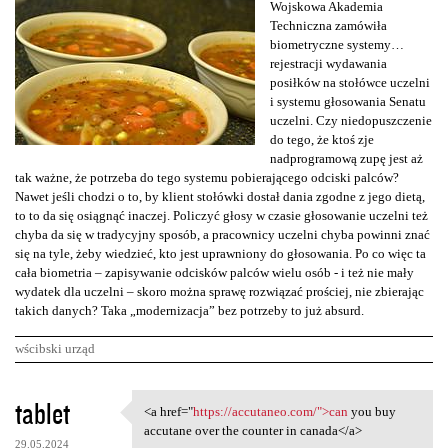
Wojskowa Akademia
Techniczna zamówiła
biometryczne systemy…
rejestracji wydawania
posiłków na stołówce uczelni
i systemu głosowania Senatu
uczelni. Czy niedopuszczenie
do tego, że ktoś zje
nadprogramową zupę jest aż
tak ważne, że potrzeba do tego systemu pobierającego odciski palców?
Nawet jeśli chodzi o to, by klient stołówki dostał dania zgodne z jego dietą,
to to da się osiągnąć inaczej. Policzyć głosy w czasie głosowanie uczelni też
chyba da się w tradycyjny sposób, a pracownicy uczelni chyba powinni znać
się na tyle, żeby wiedzieć, kto jest uprawniony do głosowania. Po co więc ta
cała biometria – zapisywanie odcisków palców wielu osób - i też nie mały
wydatek dla uczelni – skoro można sprawę rozwiązać prościej, nie zbierając
takich danych? Taka „modernizacja” bez potrzeby to już absurd.
wścibski urząd
K
tablet
<a href="
https://accutaneo.com/">can
you buy
<a href="https://accutaneo
o
accutane over the counter in canada</a>
29.05.2024