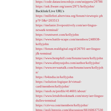
https://code.datasciencedojo.com/snippets/29786
https://ask.fiware.org/users/2971/kellyjohn/
Backlink/Live URL's
https://millefori.altervista.org/forum/viewtopic.ph
p?f=3&t=203513
https://melanie.livepositively.com/aer-lingus-
newark-terminal/
https://owntweet.com/kellyjohn
https://www.battle-scape.com/members/248938-
kellyjohn
https://forum.realdigital.org/d/26701-aer-lingus-
jfk-terminal
https://www.hempfull.com/forums/users/kellyjohn
https://www.allmyusjobs.com/author/kellyjohn/
https://www.revwartalk.com/forums/users/kellyjoh
n/
https://b4india.in/kellyjohn
https://solution-logique.fr/virtual-
card/members/kellyjohn/
https://snob.ru/profile/414601/about/
https://www.letsdobookmark.com/story/aer-lingus-
dulles-terminal
https://crivva.com/members/kellyjohn/
https://goli.breezio.com/discussion/66160637530