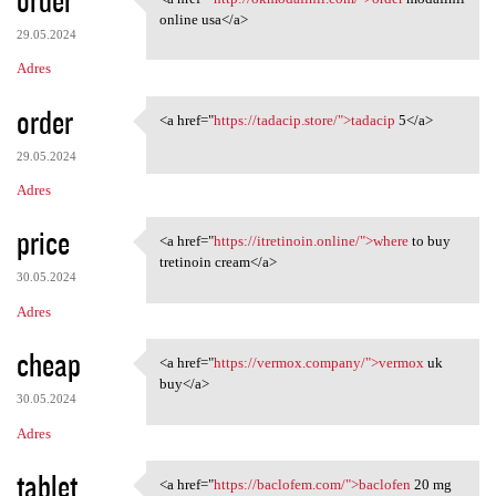
<a href="http://okmodafinil
online usa</a>
29.05.2024
Adres
order
<a href="
https://tadacip.store/">tadacip
5</a>
<a href="https://tadacip
29.05.2024
Adres
price
<a href="
https://itretinoin.online/">where
to buy
<a href="https://itretinoin
tretinoin cream</a>
30.05.2024
Adres
cheap
<a href="
https://vermox.company/">vermox
uk
<a href="https://vermox
buy</a>
30.05.2024
Adres
tablet
<a href="
https://baclofem.com/">baclofen
20 mg