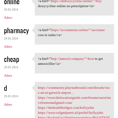
online
<a href="
https://drdoxycycline.online/">buy
<a href="https:/
doxycycline online no prescription</a>
29.05.2024
Adres
pharmacy
<a href="
https://accutaneiso.online/">accutane
<a href="https://accutaneiso
cost in india</a>
29.05.2024
Adres
cheap
<a href="
http://amoxil.company/">how
to get
<a href="http://amoxil
amoxicillin</a>
29.05.2024
Adres
d
https://community.playstarbound.com/threads/wiz
https://community
z-air-at-gatwick-airport....
29.05.2024
https://www.thelocationguide.com/forums/users/tra
velroutemailgmail-com/
Adres
https://thehealthbridges.com/kellyjohn
https://www.volgmijnreis.nl/profiel/kellyjohn
https://hackmd.io/@melanieearnshaw/ByL0ZY4V