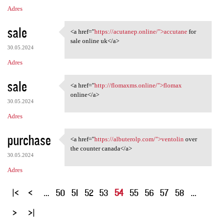
Adres
sale
<a href="
https://acutanep.online/">accutane
for
<a href="https://acutanep
sale online uk</a>
30.05.2024
Adres
sale
<a href="
http://flomaxms.online/">flomax
<a href="http://flomaxms
online</a>
30.05.2024
Adres
purchase
<a href="
https://albuterolp.com/">ventolin
over
<a href="https://albuterolp
the counter canada</a>
30.05.2024
Adres
S
…
50
51
52
53
54
55
56
57
58
…
t
r