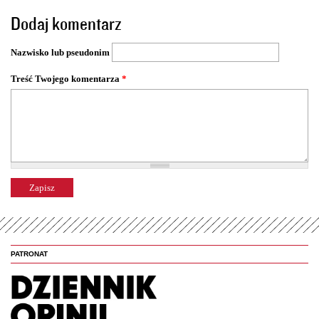
o
Dodaj komentarz
n
y
Nazwisko lub pseudonim
Treść Twojego komentarza
*
PATRONAT