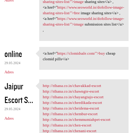
Adres
sharing-sites-list/">image
sharing sites</a> ,
<a href="
https://www.seoworld.in/dofollow-image-
sharing-sites-list/">free
image sharing sites</a> ,
<a href="
https://www.seoworld.in/dofollow-image-
sharing-sites-list/">image
submission sites list</a>
,
online
<a href="
https://clomidsale.com/">buy
cheap
<a href="https://clomidsale
clomid pills</a>
29.05.2024
Adres
Jaipur
http://rihana.co.in/chavakkad-escort
http://rihana.co.in/chavakkad
http://rihana.co.in/chawngte-escort
Escort S...
http://rihana.co.in/chayangtajo-escort
http://rihana.co.in/cheedikada-escort
http://rihana.co.in/cheidema-escort
29.05.2024
http://rihana.co.in/chembur-escort
Adres
http://rihana.co.in/chemmumiahpet-escort
http://rihana.co.in/chen-escort
http://rihana.co.in/chenani-escort