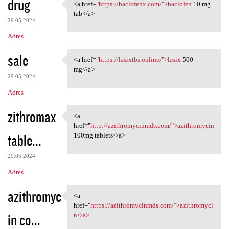
drug
<a href="
https://baclofenx.com/">baclofen
10 mg
<a href="https://baclofenx
tab</a>
29.05.2024
Adres
sale
<a href="
https://lasixtbs.online/">lasix
500
<a href="https://lasixtbs
mg</a>
29.05.2024
Adres
zithromax
<a
<a href="http:/
href="
http://azithromycinmds.com/">azithromycin
table...
100mg tablets</a>
29.05.2024
Adres
azithromyc
<a
<a href="https:/
href="
https://azithromycinmds.com/">azithromyci
in co...
n</a>