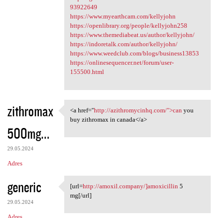
93922649
https://www.myearthcam.com/kellyjohn
https://openlibrary.org/people/kellyjohn258
https://www.themediabeat.us/author/kellyjohn/
https://indoretalk.com/author/kellyjohn/
https://www.weedclub.com/blogs/business13853
https://onlinesequencer.net/forum/user-
155500.html
zithromax
<a href="
http://azithromycinhq.com/">can
you
<a href="http:/
buy zithromax in canada</a>
500mg...
29.05.2024
Adres
generic
[url=
http://amoxil.company/]amoxicillin
5
[url=http://amoxil.company/
mg[/url]
29.05.2024
Adres