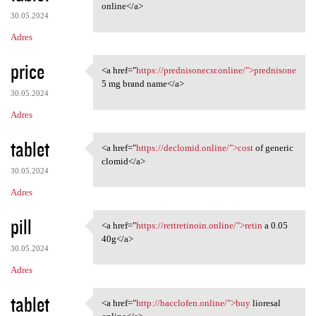
<a href="https://baclofem.com
online</a>
30.05.2024
Adres
price
<a href="
https://prednisonecsr.online/">prednisone
<a href="https:/
5 mg brand name</a>
30.05.2024
Adres
tablet
<a href="
https://declomid.online/">cost
of generic
<a href="https://declomid
clomid</a>
30.05.2024
Adres
pill
<a href="
https://rettretinoin.online/">retin
a 0.05
<a href="https://rettretinoin
40g</a>
30.05.2024
Adres
tablet
<a href="
http://bacclofen.online/">buy
lioresal
<a href="http://bacclofen