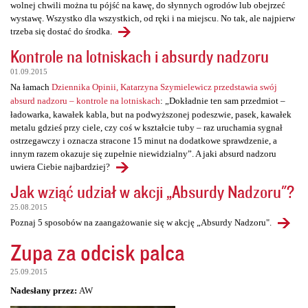
wolnej chwili można tu pójść na kawę, do słynnych ogrodów lub obejrzeć
wystawę. Wszystko dla wszystkich, od ręki i na miejscu. No tak, ale najpierw
trzeba się dostać do środka.
Kontrole na lotniskach i absurdy nadzoru
01.09.2015
Na łamach
Dziennika Opinii, Katarzyna Szymielewicz przedstawia swój
absurd nadzoru – kontrole na lotniskach
: „Dokładnie ten sam przedmiot –
ładowarka, kawałek kabla, but na podwyższonej podeszwie, pasek, kawałek
metalu gdzieś przy ciele, czy coś w kształcie tuby – raz uruchamia sygnał
ostrzegawczy i oznacza stracone 15 minut na dodatkowe sprawdzenie, a
innym razem okazuje się zupełnie niewidzialny”. A jaki absurd nadzoru
uwiera Ciebie najbardziej?
Jak wziąć udział w akcji „Absurdy Nadzoru"?
25.08.2015
Poznaj 5 sposobów na zaangażowanie się w akcję „Absurdy Nadzoru".
Zupa za odcisk palca
25.09.2015
Nadesłany przez:
AW