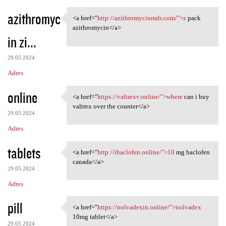
azithromyc
<a href="
http://azithromycinmds.com/">z
pack
<a href="http:/
azithromycin</a>
in zi...
29.05.2024
Adres
online
<a href="
https://valtrexv.online/">where
can i buy
<a href="https://valtrexv
valtrex over the counter</a>
29.05.2024
Adres
tablets
<a href="
http://ibaclofen.online/">10
mg baclofen
<a href="http://ibaclofen
canada</a>
29.05.2024
Adres
pill
<a href="
https://nolvadexin.online/">nolvadex
<a href="https://nolvadexin
10mg tablet</a>
29.05.2024