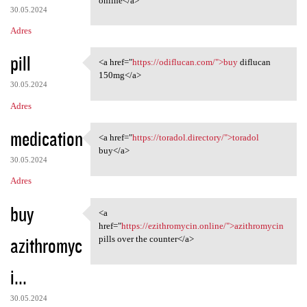
online</a>
30.05.2024
Adres
pill
<a href="
https://odiflucan.com/">buy
diflucan
<a href="https://odiflucan
150mg</a>
30.05.2024
Adres
medication
<a href="
https://toradol.directory/">toradol
<a href="https://toradol
buy</a>
30.05.2024
Adres
buy
<a
<a href="https://ezithromycin
href="
https://ezithromycin.online/">azithromycin
azithromyc
pills over the counter</a>
i...
30.05.2024