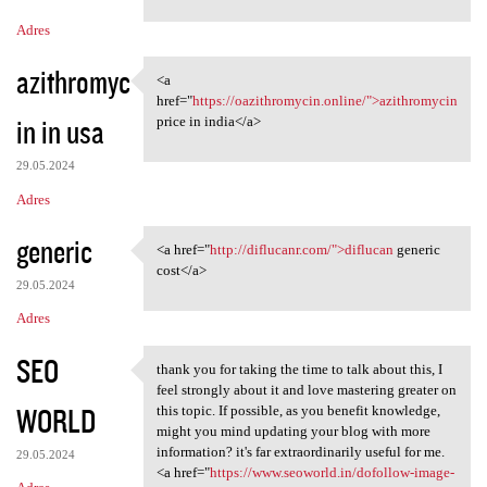
m
Adres
e
n
azithromyc
<a
<a href="https:/
t
href="
https://oazithromycin.online/">azithromycin
in in usa
price in india</a>
a
r
29.05.2024
z
Adres
e
generic
<a href="
http://diflucanr.com/">diflucan
generic
<a href="http://diflucanr.com
cost</a>
29.05.2024
Adres
SEO
thank you for taking the time to talk about this, I
thank you for taking the time
feel strongly about it and love mastering greater on
WORLD
this topic. If possible, as you benefit knowledge,
might you mind updating your blog with more
information? it's far extraordinarily useful for me.
29.05.2024
<a href="
https://www.seoworld.in/dofollow-image-