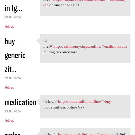
in 1g...
cin
online canada</a>
29.05.2024
Adres
buy
<a
<a href="http:/
href="
http://azithromycinps.online/">azithromycin
generic
500mg tab price</a>
zit...
29.05.2024
Adres
medication
<a href="
http://modafinilon.online/">buy
<a href="http://modafinilon
modafinil usa online</a>
29.05.2024
Adres
order
<a href="
http://okmodafinil.com/">order
modafinil