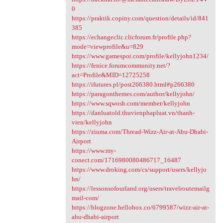
0
https://praktik.copiny.com/question/details/id/841
385
https://echangeclic.clicforum.fr/profile.php?
mode=viewprofile&u=829
https://www.gamespot.com/profile/kellyjohn1234/
https://fenice.forumcommunity.net/?
act=Profile&MID=12725258
https://ifutures.pl/post266380.html#p266380
https://paragonthemes.com/author/kellyjohn/
https://www.sqwosh.com/member/kellyjohn
https://danluatold.thuvienphapluat.vn/thanh-
vien/kellyjohn
https://ziuma.com/Thread-Wizz-Air-at-Abu-Dhabi-
Airport
https://www.my-
conect.com/1716980080486717_16487
https://www.droking.com/cs/support/users/kellyjo
hn/
https://lessonsofourland.org/users/travelroutemailg
mail-com/
https://blogzone.hellobox.co/6799587/wizz-air-at-
abu-dhabi-airport