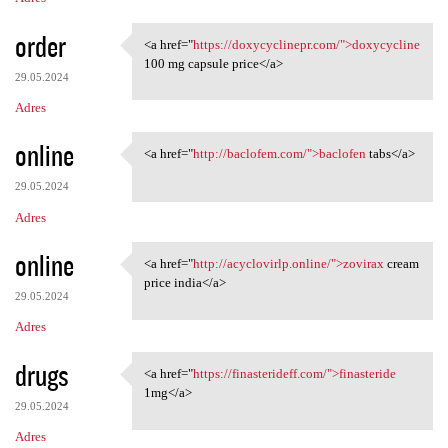
order
<a href="
https://doxycyclinepr.com/">doxycycline
<a href="https:/
100 mg capsule price</a>
29.05.2024
Adres
online
<a href="
http://baclofem.com/">baclofen
tabs</a>
<a href="http://baclofem.com/
29.05.2024
Adres
online
<a href="
http://acyclovirlp.online/">zovirax
cream
<a href="http://acyclovirlp
price india</a>
29.05.2024
Adres
drugs
<a href="
https://finasterideff.com/">finasteride
<a href="https:/
1mg</a>
29.05.2024
Adres