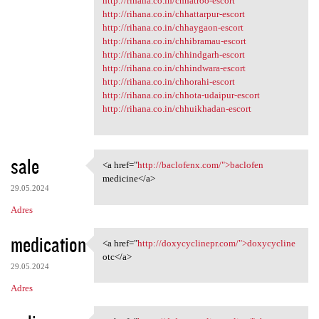
http://rihana.co.in/chhatroo-escort
http://rihana.co.in/chhattarpur-escort
http://rihana.co.in/chhaygaon-escort
http://rihana.co.in/chhibramau-escort
http://rihana.co.in/chhindgarh-escort
http://rihana.co.in/chhindwara-escort
http://rihana.co.in/chhorahi-escort
http://rihana.co.in/chhota-udaipur-escort
http://rihana.co.in/chhuikhadan-escort
sale
<a href="
http://baclofenx.com/">baclofen
<a href="http://baclofenx.com
medicine</a>
29.05.2024
Adres
medication
<a href="
http://doxycyclinepr.com/">doxycycline
<a href="http://doxycyclinepr
otc</a>
29.05.2024
Adres