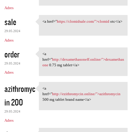
Adres
sale
<a href="
https://clomidsale.com/">clomid
otc</a>
<a href="https://clomidsale
29.05.2024
Adres
order
<a
<a href="http:/
href="
http://dexamethasoneff.online/">dexamethas
29.05.2024
one
0.75 mg tablet</a>
Adres
azithromyc
<a
<a href="http://ezithromycin
href="
http://ezithromycin.online/">azithromycin
in 200
500 mg tablet brand name</a>
29.05.2024
Adres