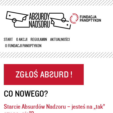
Przejdź
do
treści
START
O AKCJI
REGULAMIN
AKTUALNOŚCI
O FUNDACJI PANOPTYKON
CO NOWEGO?
Starcie Absurdów Nadzoru – jesteś na „tak”