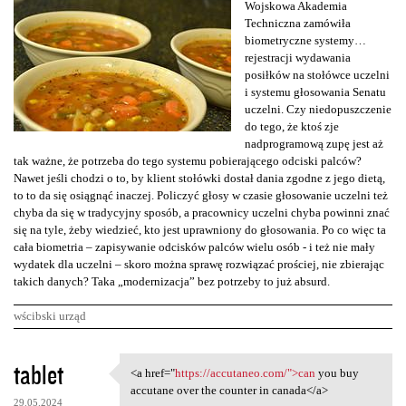
Wojskowa Akademia
Techniczna zamówiła
biometryczne systemy…
rejestracji wydawania
posiłków na stołówce uczelni
i systemu głosowania Senatu
uczelni. Czy niedopuszczenie
do tego, że ktoś zje
nadprogramową zupę jest aż
tak ważne, że potrzeba do tego systemu pobierającego odciski palców?
Nawet jeśli chodzi o to, by klient stołówki dostał dania zgodne z jego dietą,
to to da się osiągnąć inaczej. Policzyć głosy w czasie głosowanie uczelni też
chyba da się w tradycyjny sposób, a pracownicy uczelni chyba powinni znać
się na tyle, żeby wiedzieć, kto jest uprawniony do głosowania. Po co więc ta
cała biometria – zapisywanie odcisków palców wielu osób - i też nie mały
wydatek dla uczelni – skoro można sprawę rozwiązać prościej, nie zbierając
takich danych? Taka „modernizacja” bez potrzeby to już absurd.
wścibski urząd
K
tablet
<a href="
https://accutaneo.com/">can
you buy
<a href="https://accutaneo
o
accutane over the counter in canada</a>
29.05.2024