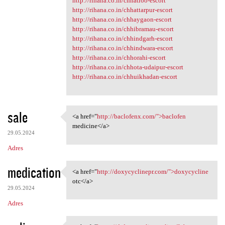
http://rihana.co.in/chhatroo-escort
http://rihana.co.in/chhattarpur-escort
http://rihana.co.in/chhaygaon-escort
http://rihana.co.in/chhibramau-escort
http://rihana.co.in/chhindgarh-escort
http://rihana.co.in/chhindwara-escort
http://rihana.co.in/chhorahi-escort
http://rihana.co.in/chhota-udaipur-escort
http://rihana.co.in/chhuikhadan-escort
sale
<a href="
http://baclofenx.com/">baclofen
<a href="http://baclofenx.com
medicine</a>
29.05.2024
Adres
medication
<a href="
http://doxycyclinepr.com/">doxycycline
<a href="http://doxycyclinepr
otc</a>
29.05.2024
Adres