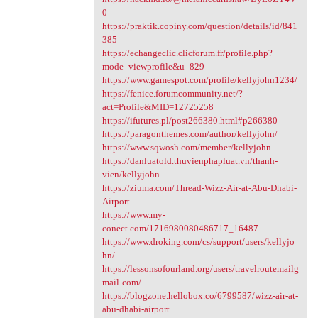
0
https://praktik.copiny.com/question/details/id/841
385
https://echangeclic.clicforum.fr/profile.php?
mode=viewprofile&u=829
https://www.gamespot.com/profile/kellyjohn1234/
https://fenice.forumcommunity.net/?
act=Profile&MID=12725258
https://ifutures.pl/post266380.html#p266380
https://paragonthemes.com/author/kellyjohn/
https://www.sqwosh.com/member/kellyjohn
https://danluatold.thuvienphapluat.vn/thanh-
vien/kellyjohn
https://ziuma.com/Thread-Wizz-Air-at-Abu-Dhabi-
Airport
https://www.my-
conect.com/1716980080486717_16487
https://www.droking.com/cs/support/users/kellyjo
hn/
https://lessonsofourland.org/users/travelroutemailg
mail-com/
https://blogzone.hellobox.co/6799587/wizz-air-at-
abu-dhabi-airport