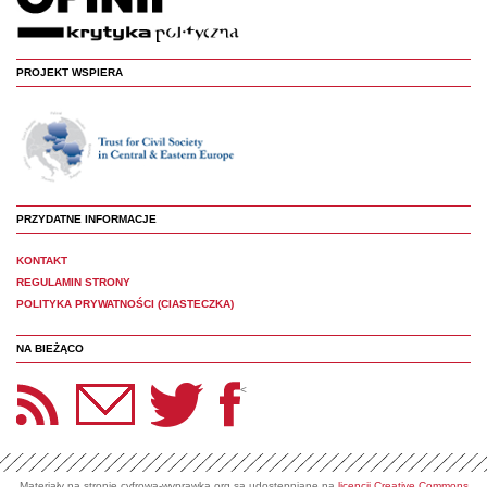
PROJEKT WSPIERA
PRZYDATNE INFORMACJE
KONTAKT
REGULAMIN STRONY
POLITYKA PRYWATNOŚCI (CIASTECZKA)
NA BIEŻĄCO
etter Panoptyka
Twitter
Facebook
<
Materiały na stronie cyfrowa-wyprawka.org są udostępniane na
licencji Creative Commons