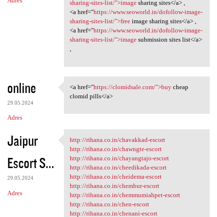
Adres
sharing-sites-list/">image
sharing sites</a> ,
<a href="
https://www.seoworld.in/dofollow-image-
sharing-sites-list/">free
image sharing sites</a> ,
<a href="
https://www.seoworld.in/dofollow-image-
sharing-sites-list/">image
submission sites list</a>
,
online
<a href="
https://clomidsale.com/">buy
cheap
<a href="https://clomidsale
clomid pills</a>
29.05.2024
Adres
Jaipur
http://rihana.co.in/chavakkad-escort
http://rihana.co.in/chavakkad
http://rihana.co.in/chawngte-escort
Escort S...
http://rihana.co.in/chayangtajo-escort
http://rihana.co.in/cheedikada-escort
http://rihana.co.in/cheidema-escort
29.05.2024
http://rihana.co.in/chembur-escort
Adres
http://rihana.co.in/chemmumiahpet-escort
http://rihana.co.in/chen-escort
http://rihana.co.in/chenani-escort