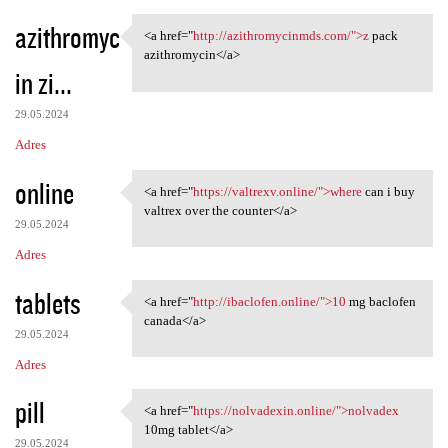
azithromyc
<a href="
http://azithromycinmds.com/">z
pack
<a href="http:/
azithromycin</a>
in zi...
29.05.2024
Adres
online
<a href="
https://valtrexv.online/">where
can i buy
<a href="https://valtrexv
valtrex over the counter</a>
29.05.2024
Adres
tablets
<a href="
http://ibaclofen.online/">10
mg baclofen
<a href="http://ibaclofen
canada</a>
29.05.2024
Adres
pill
<a href="
https://nolvadexin.online/">nolvadex
<a href="https://nolvadexin
10mg tablet</a>
29.05.2024