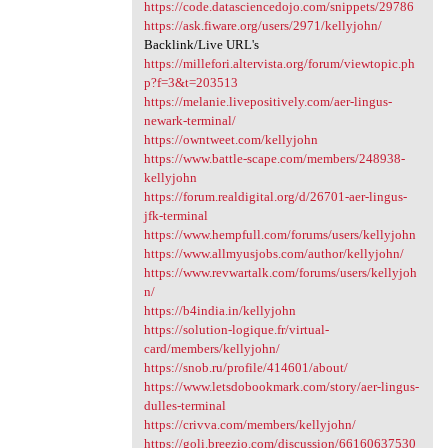
https://code.datasciencedojo.com/snippets/29786
https://ask.fiware.org/users/2971/kellyjohn/
Backlink/Live URL's
https://millefori.altervista.org/forum/viewtopic.ph
p?f=3&t=203513
https://melanie.livepositively.com/aer-lingus-
newark-terminal/
https://owntweet.com/kellyjohn
https://www.battle-scape.com/members/248938-
kellyjohn
https://forum.realdigital.org/d/26701-aer-lingus-
jfk-terminal
https://www.hempfull.com/forums/users/kellyjohn
https://www.allmyusjobs.com/author/kellyjohn/
https://www.revwartalk.com/forums/users/kellyjoh
n/
https://b4india.in/kellyjohn
https://solution-logique.fr/virtual-
card/members/kellyjohn/
https://snob.ru/profile/414601/about/
https://www.letsdobookmark.com/story/aer-lingus-
dulles-terminal
https://crivva.com/members/kellyjohn/
https://goli.breezio.com/discussion/66160637530