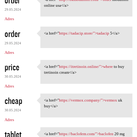
<a href="http://okmodafinil
online usa</a>
29.05.2024
Adres
order
<a href="
https://tadacip.store/">tadacip
5</a>
<a href="https://tadacip
29.05.2024
Adres
price
<a href="
https://itretinoin.online/">where
to buy
<a href="https://itretinoin
tretinoin cream</a>
30.05.2024
Adres
cheap
<a href="
https://vermox.company/">vermox
uk
<a href="https://vermox
buy</a>
30.05.2024
Adres
tablet
<a href="
https://baclofem.com/">baclofen
20 mg