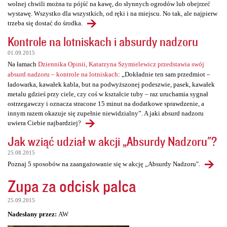
wolnej chwili można tu pójść na kawę, do słynnych ogrodów lub obejrzeć
wystawę. Wszystko dla wszystkich, od ręki i na miejscu. No tak, ale najpierw
trzeba się dostać do środka.
Kontrole na lotniskach i absurdy nadzoru
01.09.2015
Na łamach
Dziennika Opinii, Katarzyna Szymielewicz przedstawia swój
absurd nadzoru – kontrole na lotniskach
: „Dokładnie ten sam przedmiot –
ładowarka, kawałek kabla, but na podwyższonej podeszwie, pasek, kawałek
metalu gdzieś przy ciele, czy coś w kształcie tuby – raz uruchamia sygnał
ostrzegawczy i oznacza stracone 15 minut na dodatkowe sprawdzenie, a
innym razem okazuje się zupełnie niewidzialny”. A jaki absurd nadzoru
uwiera Ciebie najbardziej?
Jak wziąć udział w akcji „Absurdy Nadzoru"?
25.08.2015
Poznaj 5 sposobów na zaangażowanie się w akcję „Absurdy Nadzoru".
Zupa za odcisk palca
25.09.2015
Nadesłany przez:
AW