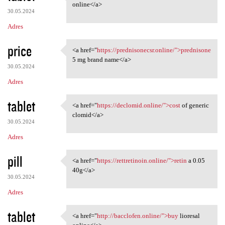
<a href="https://baclofem.com
online</a>
30.05.2024
Adres
price
<a href="
https://prednisonecsr.online/">prednisone
<a href="https:/
5 mg brand name</a>
30.05.2024
Adres
tablet
<a href="
https://declomid.online/">cost
of generic
<a href="https://declomid
clomid</a>
30.05.2024
Adres
pill
<a href="
https://rettretinoin.online/">retin
a 0.05
<a href="https://rettretinoin
40g</a>
30.05.2024
Adres
tablet
<a href="
http://bacclofen.online/">buy
lioresal
<a href="http://bacclofen