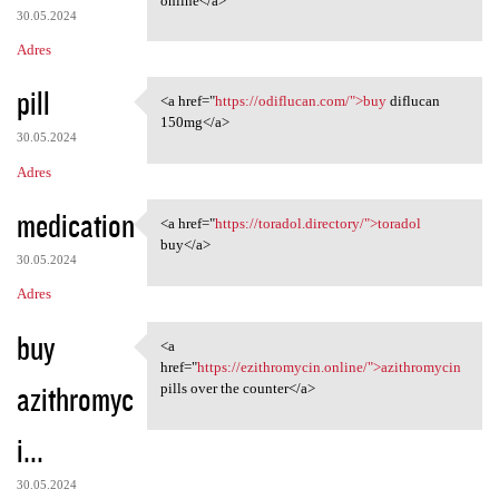
online</a>
30.05.2024
Adres
pill
<a href="
https://odiflucan.com/">buy
diflucan
<a href="https://odiflucan
150mg</a>
30.05.2024
Adres
medication
<a href="
https://toradol.directory/">toradol
<a href="https://toradol
buy</a>
30.05.2024
Adres
buy
<a
<a href="https://ezithromycin
href="
https://ezithromycin.online/">azithromycin
azithromyc
pills over the counter</a>
i...
30.05.2024