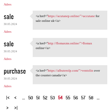
Adres
sale
<a href="
https://acutanep.online/">accutane
for
<a href="https://acutanep
sale online uk</a>
30.05.2024
Adres
sale
<a href="
http://flomaxms.online/">flomax
<a href="http://flomaxms
online</a>
30.05.2024
Adres
purchase
<a href="
https://albuterolp.com/">ventolin
over
<a href="https://albuterolp
the counter canada</a>
30.05.2024
Adres
S
…
50
51
52
53
54
55
56
57
58
…
t
r