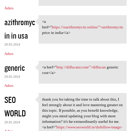
m
Adres
e
n
azithromyc
<a
<a href="https:/
t
href="
https://oazithromycin.online/">azithromycin
in in usa
price in india</a>
a
r
29.05.2024
z
Adres
e
generic
<a href="
http://diflucanr.com/">diflucan
generic
<a href="http://diflucanr.com
cost</a>
29.05.2024
Adres
SEO
thank you for taking the time to talk about this, I
thank you for taking the time
feel strongly about it and love mastering greater on
WORLD
this topic. If possible, as you benefit knowledge,
might you mind updating your blog with more
information? it's far extraordinarily useful for me.
29.05.2024
<a href="
https://www.seoworld.in/dofollow-image-