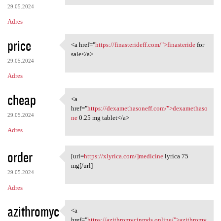
29.05.2024
Adres
price
<a href="
https://finasterideff.com/">finasteride
for
<a href="https:/
sale</a>
29.05.2024
Adres
cheap
<a
<a href="https:/
href="
https://dexamethasoneff.com/">dexamethaso
29.05.2024
ne
0.25 mg tablet</a>
Adres
order
[url=
https://xlyrica.com/]medicine
lyrica 75
[url=https://xlyrica.com/
mg[/url]
29.05.2024
Adres
azithromyc
<a
<a href="https:/
href="
https://azithromycinmds.online/">azithromy