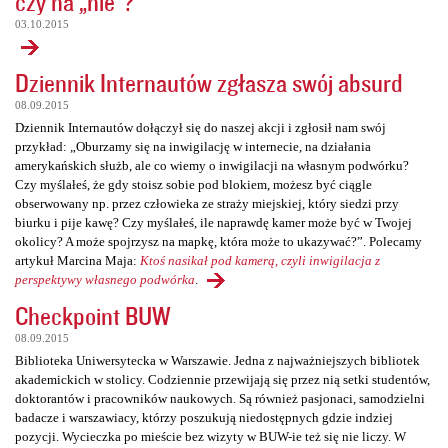
czy na „nie”?
03.10.2015
Dziennik Internautów zgłasza swój absurd
08.09.2015
Dziennik Internautów dołączył się do naszej akcji i zgłosił nam swój
przykład: „Oburzamy się na inwigilację w internecie, na działania
amerykańskich służb, ale co wiemy o inwigilacji na własnym podwórku?
Czy myślałeś, że gdy stoisz sobie pod blokiem, możesz być ciągle
obserwowany np. przez człowieka ze straży miejskiej, który siedzi przy
biurku i pije kawę? Czy myślałeś, ile naprawdę kamer może być w Twojej
okolicy? A może spojrzysz na mapkę, która może to ukazywać?”. Polecamy
artykuł Marcina Maja:
Ktoś nasikał pod kamerą, czyli inwigilacja z
perspektywy własnego podwórka
.
Checkpoint BUW
08.09.2015
Biblioteka Uniwersytecka w Warszawie. Jedna z najważniejszych bibliotek
akademickich w stolicy. Codziennie przewijają się przez nią setki studentów,
doktorantów i pracowników naukowych. Są również pasjonaci, samodzielni
badacze i warszawiacy, którzy poszukują niedostępnych gdzie indziej
pozycji. Wycieczka po mieście bez wizyty w BUW-ie też się nie liczy. W