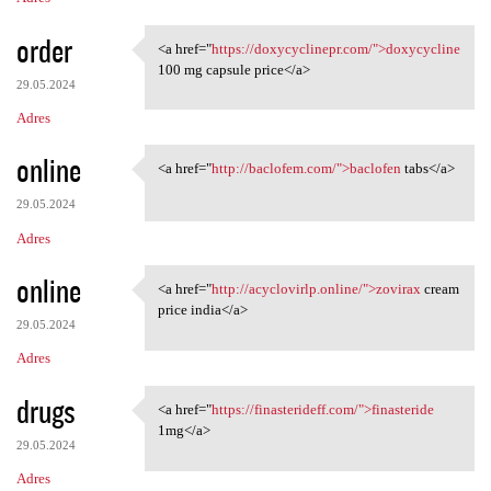
order
<a href="
https://doxycyclinepr.com/">doxycycline
<a href="https:/
100 mg capsule price</a>
29.05.2024
Adres
online
<a href="
http://baclofem.com/">baclofen
tabs</a>
<a href="http://baclofem.com/
29.05.2024
Adres
online
<a href="
http://acyclovirlp.online/">zovirax
cream
<a href="http://acyclovirlp
price india</a>
29.05.2024
Adres
drugs
<a href="
https://finasterideff.com/">finasteride
<a href="https:/
1mg</a>
29.05.2024
Adres