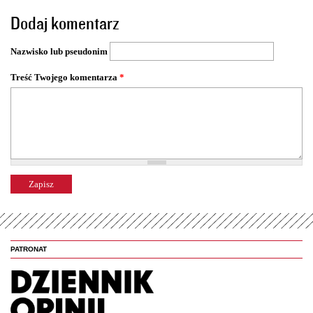
o
Dodaj komentarz
n
y
Nazwisko lub pseudonim
Treść Twojego komentarza
*
PATRONAT