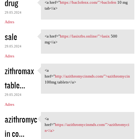
drug
<a href="
https://baclofenx.com/">baclofen
10 mg
<a href="https://baclofenx
tab</a>
29.05.2024
Adres
sale
<a href="
https://lasixtbs.online/">lasix
500
<a href="https://lasixtbs
mg</a>
29.05.2024
Adres
zithromax
<a
<a href="http:/
href="
http://azithromycinmds.com/">azithromycin
table...
100mg tablets</a>
29.05.2024
Adres
azithromyc
<a
<a href="https:/
href="
https://azithromycinmds.com/">azithromyci
in co...
n</a>