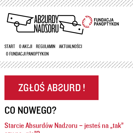
Przejdź
do
treści
START
O AKCJI
REGULAMIN
AKTUALNOŚCI
O FUNDACJI PANOPTYKON
CO NOWEGO?
Starcie Absurdów Nadzoru – jesteś na „tak”