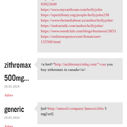
93922649
https://www.myearthcam.com/kellyjohn
https://openlibrary.org/people/kellyjohn258
https://www.themediabeat.us/author/kellyjohn/
https://indoretalk.com/author/kellyjohn/
https://www.weedclub.com/blogs/business13853
https://onlinesequencer.net/forum/user-
155500.html
zithromax
<a href="
http://azithromycinhq.com/">can
you
<a href="http:/
buy zithromax in canada</a>
500mg...
29.05.2024
Adres
generic
[url=
http://amoxil.company/]amoxicillin
5
[url=http://amoxil.company/
mg[/url]
29.05.2024
Adres