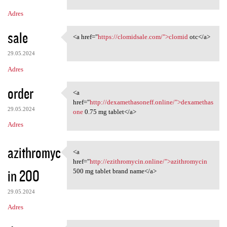
Adres
sale
<a href="
https://clomidsale.com/">clomid
otc</a>
<a href="https://clomidsale
29.05.2024
Adres
order
<a
<a href="http:/
href="
http://dexamethasoneff.online/">dexamethas
29.05.2024
one
0.75 mg tablet</a>
Adres
azithromyc
<a
<a href="http://ezithromycin
href="
http://ezithromycin.online/">azithromycin
in 200
500 mg tablet brand name</a>
29.05.2024
Adres