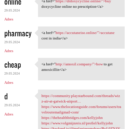
online
<a href="
https://drdoxycycline.online/">buy
<a href="https:/
doxycycline online no prescription</a>
29.05.2024
Adres
pharmacy
<a href="
https://accutaneiso.online/">accutane
<a href="https://accutaneiso
cost in india</a>
29.05.2024
Adres
cheap
<a href="
http://amoxil.company/">how
to get
<a href="http://amoxil
amoxicillin</a>
29.05.2024
Adres
d
https://community.playstarbound.com/threads/wiz
https://community
z-air-at-gatwick-airport....
29.05.2024
https://www.thelocationguide.com/forums/users/tra
velroutemailgmail-com/
Adres
https://thehealthbridges.com/kellyjohn
https://www.volgmijnreis.nl/profiel/kellyjohn
https://hackmd.io/@melanieearnshaw/ByL0ZY4V