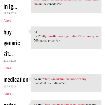
in 1g...
cin
online canada</a>
29.05.2024
Adres
buy
<a
<a href="http:/
href="
http://azithromycinps.online/">azithromycin
generic
500mg tab price</a>
zit...
29.05.2024
Adres
medication
<a href="
http://modafinilon.online/">buy
<a href="http://modafinilon
modafinil usa online</a>
29.05.2024
Adres
order
<a href="
http://okmodafinil.com/">order
modafinil