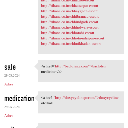
http://rihana.co.in/chhatroo-escort
http://rihana.co.in/chhattarpur-escort
http://rihana.co.in/chhaygaon-escort
http://rihana.co.in/chhibramau-escort
http://rihana.co.in/chhindgarh-escort
http://rihana.co.in/chhindwara-escort
http://rihana.co.in/chhorahi-escort
http://rihana.co.in/chhota-udaipur-escort
http://rihana.co.in/chhuikhadan-escort
sale
<a href="
http://baclofenx.com/">baclofen
<a href="http://baclofenx.com
medicine</a>
29.05.2024
Adres
medication
<a href="
http://doxycyclinepr.com/">doxycycline
<a href="http://doxycyclinepr
otc</a>
29.05.2024
Adres