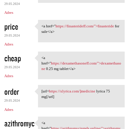
29.05.2024
Adres
price
<a href="
https://finasterideff.com/">finasteride
for
<a href="https:/
sale</a>
29.05.2024
Adres
cheap
<a
<a href="https:/
href="
https://dexamethasoneff.com/">dexamethaso
29.05.2024
ne
0.25 mg tablet</a>
Adres
order
[url=
https://xlyrica.com/]medicine
lyrica 75
[url=https://xlyrica.com/
mg[/url]
29.05.2024
Adres
azithromyc
<a
<a href="https:/
href="
https://azithromycinmds.online/">azithromy