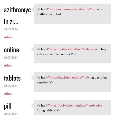
azithromyc
<a href="
http://azithromycinmds.com/">z
pack
<a href="http:/
azithromycin</a>
in zi...
29.05.2024
Adres
online
<a href="
https://valtrexv.online/">where
can i buy
<a href="https://valtrexv
valtrex over the counter</a>
29.05.2024
Adres
tablets
<a href="
http://ibaclofen.online/">10
mg baclofen
<a href="http://ibaclofen
canada</a>
29.05.2024
Adres
pill
<a href="
https://nolvadexin.online/">nolvadex
<a href="https://nolvadexin
10mg tablet</a>
29.05.2024