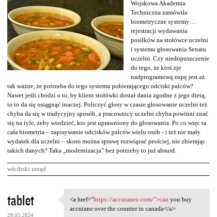
Wojskowa Akademia
Techniczna zamówiła
biometryczne systemy…
rejestracji wydawania
posiłków na stołówce uczelni
i systemu głosowania Senatu
uczelni. Czy niedopuszczenie
do tego, że ktoś zje
nadprogramową zupę jest aż
tak ważne, że potrzeba do tego systemu pobierającego odciski palców?
Nawet jeśli chodzi o to, by klient stołówki dostał dania zgodne z jego dietą,
to to da się osiągnąć inaczej. Policzyć głosy w czasie głosowanie uczelni też
chyba da się w tradycyjny sposób, a pracownicy uczelni chyba powinni znać
się na tyle, żeby wiedzieć, kto jest uprawniony do głosowania. Po co więc ta
cała biometria – zapisywanie odcisków palców wielu osób - i też nie mały
wydatek dla uczelni – skoro można sprawę rozwiązać prościej, nie zbierając
takich danych? Taka „modernizacja” bez potrzeby to już absurd.
wścibski urząd
K
tablet
<a href="
https://accutaneo.com/">can
you buy
<a href="https://accutaneo
o
accutane over the counter in canada</a>
29.05.2024