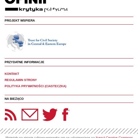
PROJEKT WSPIERA
PRZYDATNE INFORMACJE
KONTAKT
REGULAMIN STRONY
POLITYKA PRYWATNOŚCI (CIASTECZKA)
NA BIEŻĄCO
etter Panoptyka
Twitter
Facebook
<
Materiały na stronie cyfrowa-wyprawka.org są udostępniane na
licencji Creative Commons