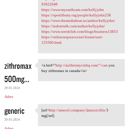
93922649
https://www.myearthcam.com/kellyjohn
https://openlibrary.org/people/kellyjohn258
https://www.themediabeat.us/author/kellyjohn/
https://indoretalk.com/author/kellyjohn/
https://www.weedclub.com/blogs/business13853
https://onlinesequencer.net/forum/user-
155500.html
zithromax
<a href="
http://azithromycinhq.com/">can
you
<a href="http:/
buy zithromax in canada</a>
500mg...
29.05.2024
Adres
generic
[url=
http://amoxil.company/]amoxicillin
5
[url=http://amoxil.company/
mg[/url]
29.05.2024
Adres