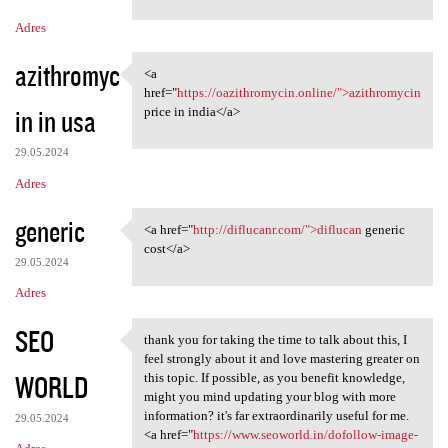
m
Adres
e
n
azithromyc
<a
<a href="https:/
t
href="
https://oazithromycin.online/">azithromycin
in in usa
price in india</a>
a
r
29.05.2024
z
Adres
e
generic
<a href="
http://diflucanr.com/">diflucan
generic
<a href="http://diflucanr.com
cost</a>
29.05.2024
Adres
SEO
thank you for taking the time to talk about this, I
thank you for taking the time
feel strongly about it and love mastering greater on
WORLD
this topic. If possible, as you benefit knowledge,
might you mind updating your blog with more
information? it's far extraordinarily useful for me.
29.05.2024
<a href="
https://www.seoworld.in/dofollow-image-