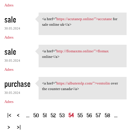
Adres
sale
<a href="
https://acutanep.online/">accutane
for
<a href="https://acutanep
sale online uk</a>
30.05.2024
Adres
sale
<a href="
http://flomaxms.online/">flomax
<a href="http://flomaxms
online</a>
30.05.2024
Adres
purchase
<a href="
https://albuterolp.com/">ventolin
over
<a href="https://albuterolp
the counter canada</a>
30.05.2024
Adres
S
…
50
51
52
53
54
55
56
57
58
…
t
r