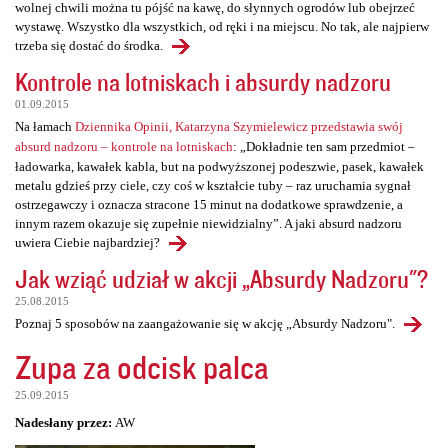
wolnej chwili można tu pójść na kawę, do słynnych ogrodów lub obejrzeć
wystawę. Wszystko dla wszystkich, od ręki i na miejscu. No tak, ale najpierw
trzeba się dostać do środka.
Kontrole na lotniskach i absurdy nadzoru
01.09.2015
Na łamach
Dziennika Opinii, Katarzyna Szymielewicz przedstawia swój
absurd nadzoru – kontrole na lotniskach
: „Dokładnie ten sam przedmiot –
ładowarka, kawałek kabla, but na podwyższonej podeszwie, pasek, kawałek
metalu gdzieś przy ciele, czy coś w kształcie tuby – raz uruchamia sygnał
ostrzegawczy i oznacza stracone 15 minut na dodatkowe sprawdzenie, a
innym razem okazuje się zupełnie niewidzialny”. A jaki absurd nadzoru
uwiera Ciebie najbardziej?
Jak wziąć udział w akcji „Absurdy Nadzoru"?
25.08.2015
Poznaj 5 sposobów na zaangażowanie się w akcję „Absurdy Nadzoru".
Zupa za odcisk palca
25.09.2015
Nadesłany przez:
AW