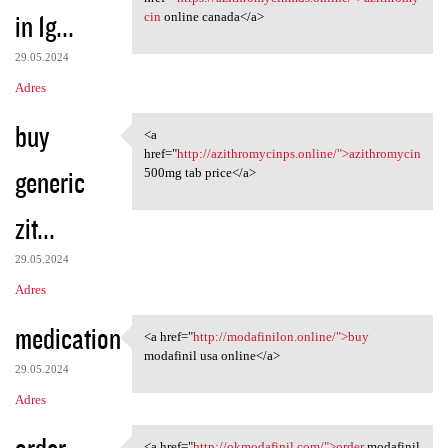
in 1g...
cin
online canada</a>
29.05.2024
Adres
buy
<a
<a href="http:/
href="
http://azithromycinps.online/">azithromycin
generic
500mg tab price</a>
zit...
29.05.2024
Adres
medication
<a href="
http://modafinilon.online/">buy
<a href="http://modafinilon
modafinil usa online</a>
29.05.2024
Adres
order
<a href="
http://okmodafinil.com/">order
modafinil