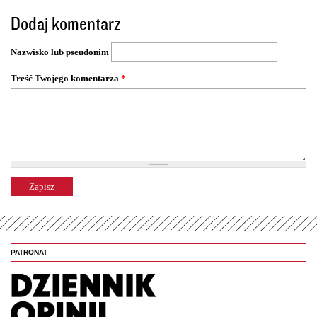
o
Dodaj komentarz
n
y
Nazwisko lub pseudonim
Treść Twojego komentarza
*
PATRONAT