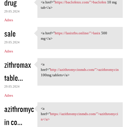
drug
<a href="
https://baclofenx.com/">baclofen
10 mg
<a href="https://baclofenx
tab</a>
29.05.2024
Adres
sale
<a href="
https://lasixtbs.online/">lasix
500
<a href="https://lasixtbs
mg</a>
29.05.2024
Adres
zithromax
<a
<a href="http:/
href="
http://azithromycinmds.com/">azithromycin
table...
100mg tablets</a>
29.05.2024
Adres
azithromyc
<a
<a href="https:/
href="
https://azithromycinmds.com/">azithromyci
in co...
n</a>