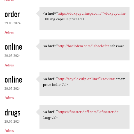
order
<a href="
https://doxycyclinepr.com/">doxycycline
<a href="https:/
100 mg capsule price</a>
29.05.2024
Adres
online
<a href="
http://baclofem.com/">baclofen
tabs</a>
<a href="http://baclofem.com/
29.05.2024
Adres
online
<a href="
http://acyclovirlp.online/">zovirax
cream
<a href="http://acyclovirlp
price india</a>
29.05.2024
Adres
drugs
<a href="
https://finasterideff.com/">finasteride
<a href="https:/
1mg</a>
29.05.2024
Adres