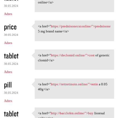
<a href="https://baclofem.com
online</a>
30.05.2024
Adres
price
<a href="
https://prednisonecsr.online/">prednisone
<a href="https:/
5 mg brand name</a>
30.05.2024
Adres
tablet
<a href="
https://declomid.online/">cost
of generic
<a href="https://declomid
clomid</a>
30.05.2024
Adres
pill
<a href="
https://rettretinoin.online/">retin
a 0.05
<a href="https://rettretinoin
40g</a>
30.05.2024
Adres
tablet
<a href="
http://bacclofen.online/">buy
lioresal
<a href="http://bacclofen