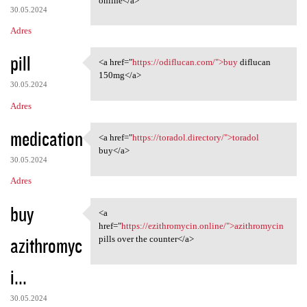
online</a>
30.05.2024
Adres
pill
<a href="
https://odiflucan.com/">buy
diflucan
<a href="https://odiflucan
150mg</a>
30.05.2024
Adres
medication
<a href="
https://toradol.directory/">toradol
<a href="https://toradol
buy</a>
30.05.2024
Adres
buy
<a
<a href="https://ezithromycin
href="
https://ezithromycin.online/">azithromycin
azithromyc
pills over the counter</a>
i...
30.05.2024