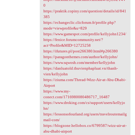
0
https://praktik.copiny.com/question/details/id/841
385
https://echangeclic.clicforum.fr/profile.php?
mode=viewprofile&u=829
https://www.gamespot.com/profile/kellyjohn1234/
https://fenice.forumcommunity.net/?
act=Profile&MID=12725258
https://ifutures.pl/post266380.html#p266380
https://paragonthemes.com/author/kellyjohn/
https://www.sqwosh.com/member/kellyjohn
https://danluatold.thuvienphapluat.vn/thanh-
vien/kellyjohn
https://ziuma.com/Thread-Wizz-Air-at-Abu-Dhabi-
Airport
https://www.my-
conect.com/1716980080486717_16487
https://www.droking.com/cs/support/users/kellyjo
hn/
https://lessonsofourland.org/users/travelroutemailg
mail-com/
https://blogzone.hellobox.co/6799587/wizz-air-at-
abu-dhabi-airport