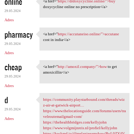
online
<a href="
https://drdoxycycline.online/">buy
<a href="https:/
doxycycline online no prescription</a>
29.05.2024
Adres
pharmacy
<a href="
https://accutaneiso.online/">accutane
<a href="https://accutaneiso
cost in india</a>
29.05.2024
Adres
cheap
<a href="
http://amoxil.company/">how
to get
<a href="http://amoxil
amoxicillin</a>
29.05.2024
Adres
d
https://community.playstarbound.com/threads/wiz
https://community
z-air-at-gatwick-airport....
29.05.2024
https://www.thelocationguide.com/forums/users/tra
velroutemailgmail-com/
Adres
https://thehealthbridges.com/kellyjohn
https://www.volgmijnreis.nl/profiel/kellyjohn
https://hackmd.io/@melanieearnshaw/ByL0ZY4V