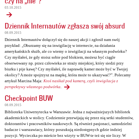
czy na „nie”?
03.10.2015
Dziennik Internautów zgłasza swój absurd
08.09.2015
Dziennik Internautów dołączył się do naszej akcji i zgłosił nam swój
przykład: „Oburzamy się na inwigilację w internecie, na działania
amerykańskich służb, ale co wiemy o inwigilacji na własnym podwórku?
Czy myślałeś, że gdy stoisz sobie pod blokiem, możesz być ciągle
obserwowany np. przez człowieka ze straży miejskiej, który siedzi przy
biurku i pije kawę? Czy myślałeś, ile naprawdę kamer może być w Twojej
okolicy? A może spojrzysz na mapkę, która może to ukazywać?”. Polecamy
artykuł Marcina Maja:
Ktoś nasikał pod kamerą, czyli inwigilacja z
perspektywy własnego podwórka
.
Checkpoint BUW
08.09.2015
Biblioteka Uniwersytecka w Warszawie. Jedna z najważniejszych bibliotek
akademickich w stolicy. Codziennie przewijają się przez nią setki studentów,
doktorantów i pracowników naukowych. Są również pasjonaci, samodzielni
badacze i warszawiacy, którzy poszukują niedostępnych gdzie indziej
pozycji. Wycieczka po mieście bez wizyty w BUW-ie też się nie liczy. W