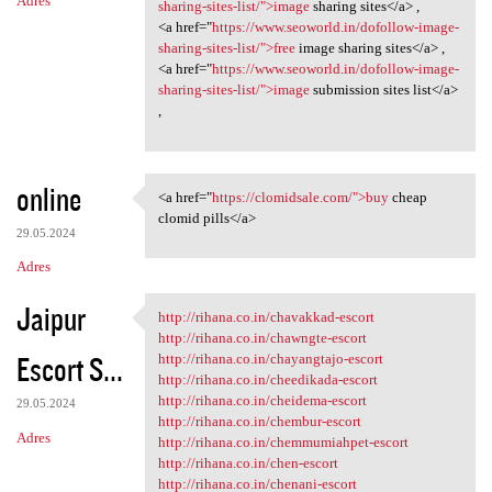
Adres
sharing-sites-list/">image
sharing sites</a> ,
<a href="
https://www.seoworld.in/dofollow-image-
sharing-sites-list/">free
image sharing sites</a> ,
<a href="
https://www.seoworld.in/dofollow-image-
sharing-sites-list/">image
submission sites list</a>
,
online
<a href="
https://clomidsale.com/">buy
cheap
<a href="https://clomidsale
clomid pills</a>
29.05.2024
Adres
Jaipur
http://rihana.co.in/chavakkad-escort
http://rihana.co.in/chavakkad
http://rihana.co.in/chawngte-escort
Escort S...
http://rihana.co.in/chayangtajo-escort
http://rihana.co.in/cheedikada-escort
http://rihana.co.in/cheidema-escort
29.05.2024
http://rihana.co.in/chembur-escort
Adres
http://rihana.co.in/chemmumiahpet-escort
http://rihana.co.in/chen-escort
http://rihana.co.in/chenani-escort