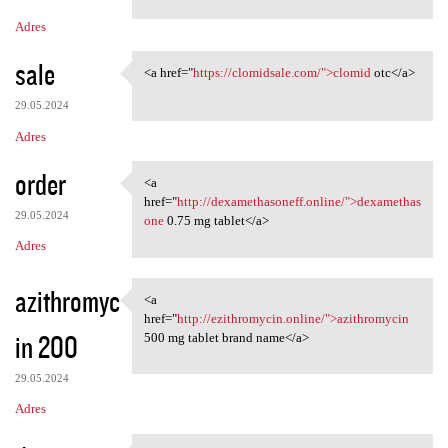
Adres
sale
<a href="
https://clomidsale.com/">clomid
otc</a>
<a href="https://clomidsale
29.05.2024
Adres
order
<a
<a href="http:/
href="
http://dexamethasoneff.online/">dexamethas
29.05.2024
one
0.75 mg tablet</a>
Adres
azithromyc
<a
<a href="http://ezithromycin
href="
http://ezithromycin.online/">azithromycin
in 200
500 mg tablet brand name</a>
29.05.2024
Adres