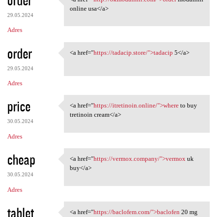
<a href="http://okmodafinil
online usa</a>
29.05.2024
Adres
order
<a href="
https://tadacip.store/">tadacip
5</a>
<a href="https://tadacip
29.05.2024
Adres
price
<a href="
https://itretinoin.online/">where
to buy
<a href="https://itretinoin
tretinoin cream</a>
30.05.2024
Adres
cheap
<a href="
https://vermox.company/">vermox
uk
<a href="https://vermox
buy</a>
30.05.2024
Adres
tablet
<a href="
https://baclofem.com/">baclofen
20 mg