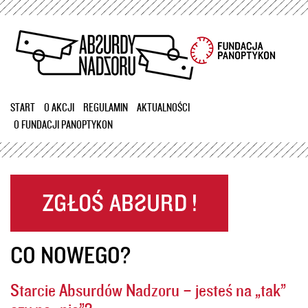
Przejdź
do
treści
START
O AKCJI
REGULAMIN
AKTUALNOŚCI
O FUNDACJI PANOPTYKON
CO NOWEGO?
Starcie Absurdów Nadzoru – jesteś na „tak”