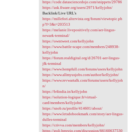
https://code.datasciencedojo.com/snippets/29786
https://ask.fiware.org/users/2971/kellyjohn/
Backlink/Live URL's
https://millefori.altervista.org/forum/viewtopic.ph
p?f=3&t=203513
https://melanie.livepositively.com/aer-lingus-
newark-terminal/
https://owntweet.com/kellyjohn
https://www.battle-scape.com/members/248938-
kellyjohn
https://forum.realdigital.org/d/26701-aer-lingus-
jfk-terminal
https://www.hempfull.com/forums/users/kellyjohn
https://www.allmyusjobs.com/author/kellyjohn/
https://www.revwartalk.com/forums/users/kellyjoh
n/
https://b4india.in/kellyjohn
https://solution-logique.fr/virtual-
card/members/kellyjohn/
https://snob.ru/profile/414601/about/
https://www.letsdobookmark.com/story/aer-lingus-
dulles-terminal
https://crivva.com/members/kellyjohn/
https://goli.breezio.com/discussion/66160637530