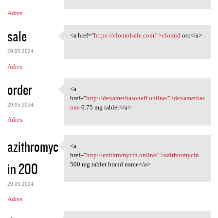
Adres
sale
<a href="
https://clomidsale.com/">clomid
otc</a>
<a href="https://clomidsale
29.05.2024
Adres
order
<a
<a href="http:/
href="
http://dexamethasoneff.online/">dexamethas
29.05.2024
one
0.75 mg tablet</a>
Adres
azithromyc
<a
<a href="http://ezithromycin
href="
http://ezithromycin.online/">azithromycin
in 200
500 mg tablet brand name</a>
29.05.2024
Adres