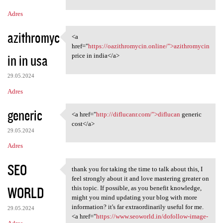
m
Adres
e
n
azithromyc
<a
<a href="https:/
t
href="
https://oazithromycin.online/">azithromycin
in in usa
price in india</a>
a
r
29.05.2024
z
Adres
e
generic
<a href="
http://diflucanr.com/">diflucan
generic
<a href="http://diflucanr.com
cost</a>
29.05.2024
Adres
SEO
thank you for taking the time to talk about this, I
thank you for taking the time
feel strongly about it and love mastering greater on
WORLD
this topic. If possible, as you benefit knowledge,
might you mind updating your blog with more
information? it's far extraordinarily useful for me.
29.05.2024
<a href="
https://www.seoworld.in/dofollow-image-