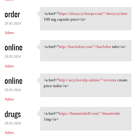
order
<a href="
https://doxycyclinepr.com/">doxycycline
<a href="https:/
100 mg capsule price</a>
29.05.2024
Adres
online
<a href="
http://baclofem.com/">baclofen
tabs</a>
<a href="http://baclofem.com/
29.05.2024
Adres
online
<a href="
http://acyclovirlp.online/">zovirax
cream
<a href="http://acyclovirlp
price india</a>
29.05.2024
Adres
drugs
<a href="
https://finasterideff.com/">finasteride
<a href="https:/
1mg</a>
29.05.2024
Adres