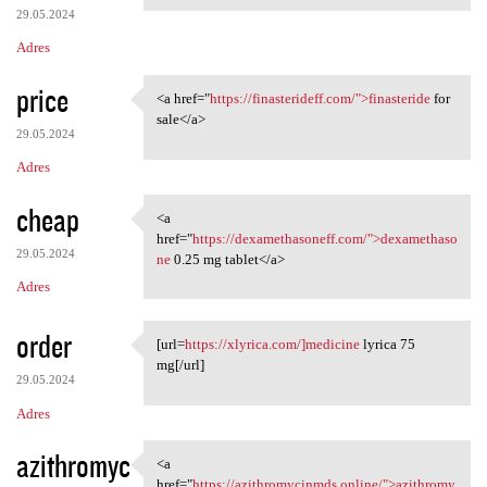
29.05.2024
Adres
price
<a href="
https://finasterideff.com/">finasteride
for
<a href="https:/
sale</a>
29.05.2024
Adres
cheap
<a
<a href="https:/
href="
https://dexamethasoneff.com/">dexamethaso
29.05.2024
ne
0.25 mg tablet</a>
Adres
order
[url=
https://xlyrica.com/]medicine
lyrica 75
[url=https://xlyrica.com/
mg[/url]
29.05.2024
Adres
azithromyc
<a
<a href="https:/
href="
https://azithromycinmds.online/">azithromy