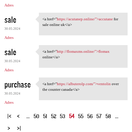
Adres
sale
<a href="
https://acutanep.online/">accutane
for
<a href="https://acutanep
sale online uk</a>
30.05.2024
Adres
sale
<a href="
http://flomaxms.online/">flomax
<a href="http://flomaxms
online</a>
30.05.2024
Adres
purchase
<a href="
https://albuterolp.com/">ventolin
over
<a href="https://albuterolp
the counter canada</a>
30.05.2024
Adres
S
…
50
51
52
53
54
55
56
57
58
…
t
r