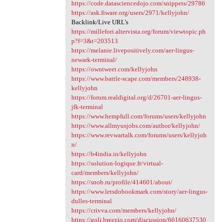
https://code.datasciencedojo.com/snippets/29786
https://ask.fiware.org/users/2971/kellyjohn/
Backlink/Live URL's
https://millefori.altervista.org/forum/viewtopic.ph
p?f=3&t=203513
https://melanie.livepositively.com/aer-lingus-
newark-terminal/
https://owntweet.com/kellyjohn
https://www.battle-scape.com/members/248938-
kellyjohn
https://forum.realdigital.org/d/26701-aer-lingus-
jfk-terminal
https://www.hempfull.com/forums/users/kellyjohn
https://www.allmyusjobs.com/author/kellyjohn/
https://www.revwartalk.com/forums/users/kellyjoh
n/
https://b4india.in/kellyjohn
https://solution-logique.fr/virtual-
card/members/kellyjohn/
https://snob.ru/profile/414601/about/
https://www.letsdobookmark.com/story/aer-lingus-
dulles-terminal
https://crivva.com/members/kellyjohn/
https://goli.breezio.com/discussion/66160637530