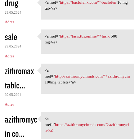
drug
<a href="
https://baclofenx.com/">baclofen
10 mg
<a href="https://baclofenx
tab</a>
29.05.2024
Adres
sale
<a href="
https://lasixtbs.online/">lasix
500
<a href="https://lasixtbs
mg</a>
29.05.2024
Adres
zithromax
<a
<a href="http:/
href="
http://azithromycinmds.com/">azithromycin
table...
100mg tablets</a>
29.05.2024
Adres
azithromyc
<a
<a href="https:/
href="
https://azithromycinmds.com/">azithromyci
in co...
n</a>