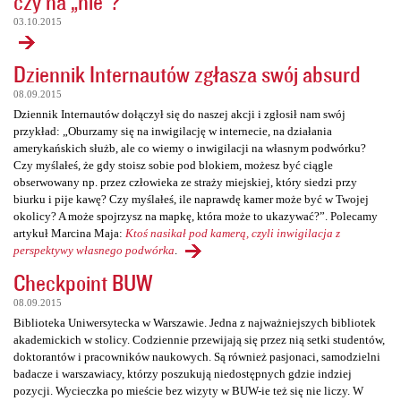
czy na „nie”?
03.10.2015
Dziennik Internautów zgłasza swój absurd
08.09.2015
Dziennik Internautów dołączył się do naszej akcji i zgłosił nam swój
przykład: „Oburzamy się na inwigilację w internecie, na działania
amerykańskich służb, ale co wiemy o inwigilacji na własnym podwórku?
Czy myślałeś, że gdy stoisz sobie pod blokiem, możesz być ciągle
obserwowany np. przez człowieka ze straży miejskiej, który siedzi przy
biurku i pije kawę? Czy myślałeś, ile naprawdę kamer może być w Twojej
okolicy? A może spojrzysz na mapkę, która może to ukazywać?”. Polecamy
artykuł Marcina Maja:
Ktoś nasikał pod kamerą, czyli inwigilacja z
perspektywy własnego podwórka
.
Checkpoint BUW
08.09.2015
Biblioteka Uniwersytecka w Warszawie. Jedna z najważniejszych bibliotek
akademickich w stolicy. Codziennie przewijają się przez nią setki studentów,
doktorantów i pracowników naukowych. Są również pasjonaci, samodzielni
badacze i warszawiacy, którzy poszukują niedostępnych gdzie indziej
pozycji. Wycieczka po mieście bez wizyty w BUW-ie też się nie liczy. W