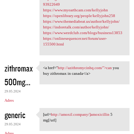
93922649
https://www.myearthcam.com/kellyjohn
https://openlibrary.org/people/kellyjohn258
https://www.themediabeat.us/author/kellyjohn/
https://indoretalk.com/author/kellyjohn/
https://www.weedclub.com/blogs/business13853
https://onlinesequencer.net/forum/user-
155500.html
zithromax
<a href="
http://azithromycinhq.com/">can
you
<a href="http:/
buy zithromax in canada</a>
500mg...
29.05.2024
Adres
generic
[url=
http://amoxil.company/]amoxicillin
5
[url=http://amoxil.company/
mg[/url]
29.05.2024
Adres