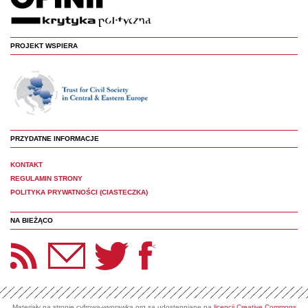
PROJEKT WSPIERA
PRZYDATNE INFORMACJE
KONTAKT
REGULAMIN STRONY
POLITYKA PRYWATNOŚCI (CIASTECZKA)
NA BIEŻĄCO
etter Panoptyka
Twitter
Facebook
<
Materiały na stronie cyfrowa-wyprawka.org są udostępniane na
licencji Creative Commons