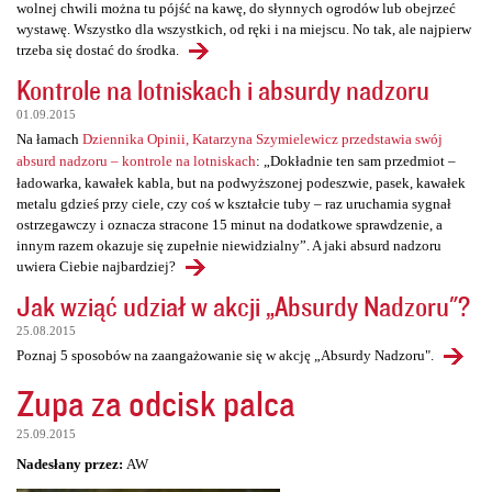
wolnej chwili można tu pójść na kawę, do słynnych ogrodów lub obejrzeć
wystawę. Wszystko dla wszystkich, od ręki i na miejscu. No tak, ale najpierw
trzeba się dostać do środka.
Kontrole na lotniskach i absurdy nadzoru
01.09.2015
Na łamach
Dziennika Opinii, Katarzyna Szymielewicz przedstawia swój
absurd nadzoru – kontrole na lotniskach
: „Dokładnie ten sam przedmiot –
ładowarka, kawałek kabla, but na podwyższonej podeszwie, pasek, kawałek
metalu gdzieś przy ciele, czy coś w kształcie tuby – raz uruchamia sygnał
ostrzegawczy i oznacza stracone 15 minut na dodatkowe sprawdzenie, a
innym razem okazuje się zupełnie niewidzialny”. A jaki absurd nadzoru
uwiera Ciebie najbardziej?
Jak wziąć udział w akcji „Absurdy Nadzoru"?
25.08.2015
Poznaj 5 sposobów na zaangażowanie się w akcję „Absurdy Nadzoru".
Zupa za odcisk palca
25.09.2015
Nadesłany przez:
AW