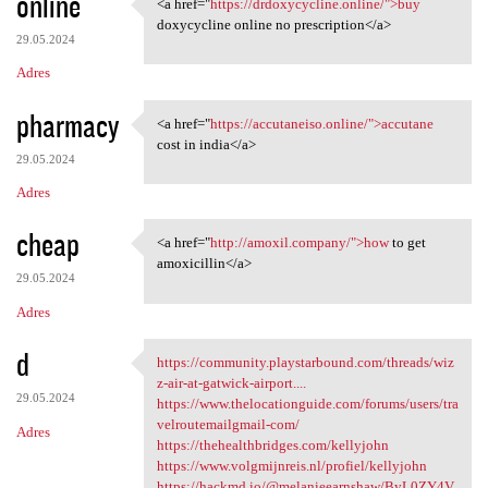
online
<a href="
https://drdoxycycline.online/">buy
<a href="https:/
doxycycline online no prescription</a>
29.05.2024
Adres
pharmacy
<a href="
https://accutaneiso.online/">accutane
<a href="https://accutaneiso
cost in india</a>
29.05.2024
Adres
cheap
<a href="
http://amoxil.company/">how
to get
<a href="http://amoxil
amoxicillin</a>
29.05.2024
Adres
d
https://community.playstarbound.com/threads/wiz
https://community
z-air-at-gatwick-airport....
29.05.2024
https://www.thelocationguide.com/forums/users/tra
velroutemailgmail-com/
Adres
https://thehealthbridges.com/kellyjohn
https://www.volgmijnreis.nl/profiel/kellyjohn
https://hackmd.io/@melanieearnshaw/ByL0ZY4V