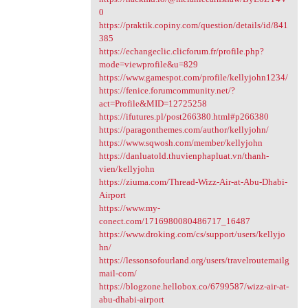
0
https://praktik.copiny.com/question/details/id/841
385
https://echangeclic.clicforum.fr/profile.php?
mode=viewprofile&u=829
https://www.gamespot.com/profile/kellyjohn1234/
https://fenice.forumcommunity.net/?
act=Profile&MID=12725258
https://ifutures.pl/post266380.html#p266380
https://paragonthemes.com/author/kellyjohn/
https://www.sqwosh.com/member/kellyjohn
https://danluatold.thuvienphapluat.vn/thanh-
vien/kellyjohn
https://ziuma.com/Thread-Wizz-Air-at-Abu-Dhabi-
Airport
https://www.my-
conect.com/1716980080486717_16487
https://www.droking.com/cs/support/users/kellyjo
hn/
https://lessonsofourland.org/users/travelroutemailg
mail-com/
https://blogzone.hellobox.co/6799587/wizz-air-at-
abu-dhabi-airport