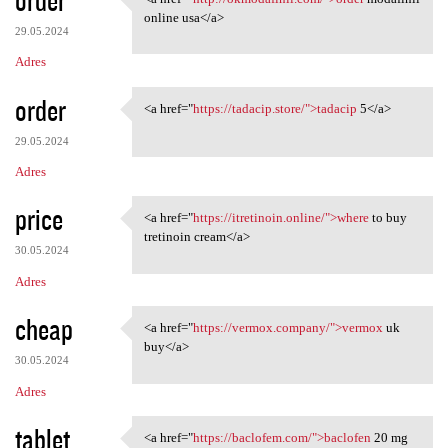
<a href="http://okmodafinil
online usa</a>
29.05.2024
Adres
order
<a href="
https://tadacip.store/">tadacip
5</a>
<a href="https://tadacip
29.05.2024
Adres
price
<a href="
https://itretinoin.online/">where
to buy
<a href="https://itretinoin
tretinoin cream</a>
30.05.2024
Adres
cheap
<a href="
https://vermox.company/">vermox
uk
<a href="https://vermox
buy</a>
30.05.2024
Adres
tablet
<a href="
https://baclofem.com/">baclofen
20 mg