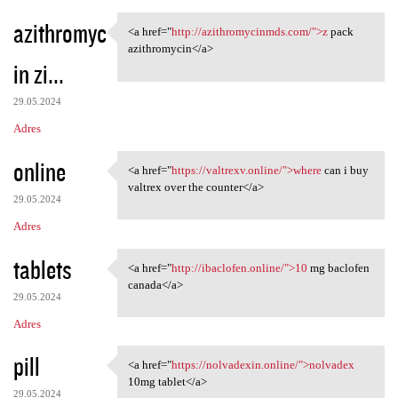
azithromyc
<a href="
http://azithromycinmds.com/">z
pack
<a href="http:/
azithromycin</a>
in zi...
29.05.2024
Adres
online
<a href="
https://valtrexv.online/">where
can i buy
<a href="https://valtrexv
valtrex over the counter</a>
29.05.2024
Adres
tablets
<a href="
http://ibaclofen.online/">10
mg baclofen
<a href="http://ibaclofen
canada</a>
29.05.2024
Adres
pill
<a href="
https://nolvadexin.online/">nolvadex
<a href="https://nolvadexin
10mg tablet</a>
29.05.2024