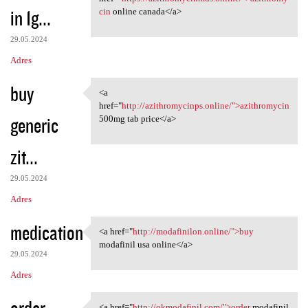
in 1g...
cin
online canada</a>
29.05.2024
Adres
buy
<a
<a href="http:/
href="
http://azithromycinps.online/">azithromycin
generic
500mg tab price</a>
zit...
29.05.2024
Adres
medication
<a href="
http://modafinilon.online/">buy
<a href="http://modafinilon
modafinil usa online</a>
29.05.2024
Adres
order
<a href="
http://okmodafinil.com/">order
modafinil