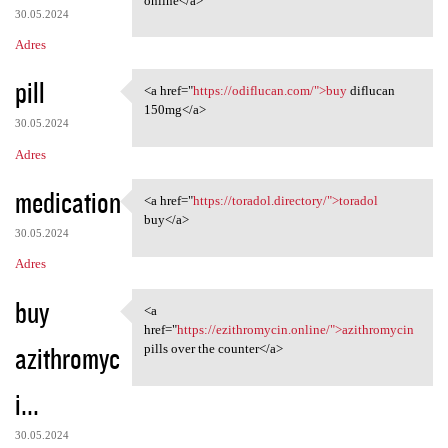
online</a>
30.05.2024
Adres
pill
<a href="
https://odiflucan.com/">buy
diflucan
<a href="https://odiflucan
150mg</a>
30.05.2024
Adres
medication
<a href="
https://toradol.directory/">toradol
<a href="https://toradol
buy</a>
30.05.2024
Adres
buy
<a
<a href="https://ezithromycin
href="
https://ezithromycin.online/">azithromycin
azithromyc
pills over the counter</a>
i...
30.05.2024