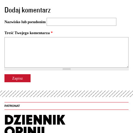
o
Dodaj komentarz
n
y
Nazwisko lub pseudonim
Treść Twojego komentarza
*
PATRONAT