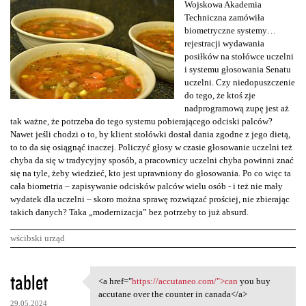
Wojskowa Akademia
Techniczna zamówiła
biometryczne systemy…
rejestracji wydawania
posiłków na stołówce uczelni
i systemu głosowania Senatu
uczelni. Czy niedopuszczenie
do tego, że ktoś zje
nadprogramową zupę jest aż
tak ważne, że potrzeba do tego systemu pobierającego odciski palców?
Nawet jeśli chodzi o to, by klient stołówki dostał dania zgodne z jego dietą,
to to da się osiągnąć inaczej. Policzyć głosy w czasie głosowanie uczelni też
chyba da się w tradycyjny sposób, a pracownicy uczelni chyba powinni znać
się na tyle, żeby wiedzieć, kto jest uprawniony do głosowania. Po co więc ta
cała biometria – zapisywanie odcisków palców wielu osób - i też nie mały
wydatek dla uczelni – skoro można sprawę rozwiązać prościej, nie zbierając
takich danych? Taka „modernizacja” bez potrzeby to już absurd.
wścibski urząd
K
tablet
<a href="
https://accutaneo.com/">can
you buy
<a href="https://accutaneo
o
accutane over the counter in canada</a>
29.05.2024