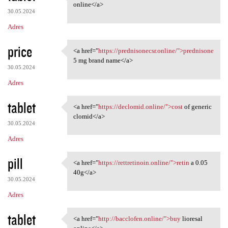
<a href="https://baclofem.com
online</a>
30.05.2024
Adres
price
<a href="
https://prednisonecsr.online/">prednisone
<a href="https:/
5 mg brand name</a>
30.05.2024
Adres
tablet
<a href="
https://declomid.online/">cost
of generic
<a href="https://declomid
clomid</a>
30.05.2024
Adres
pill
<a href="
https://rettretinoin.online/">retin
a 0.05
<a href="https://rettretinoin
40g</a>
30.05.2024
Adres
tablet
<a href="
http://bacclofen.online/">buy
lioresal
<a href="http://bacclofen