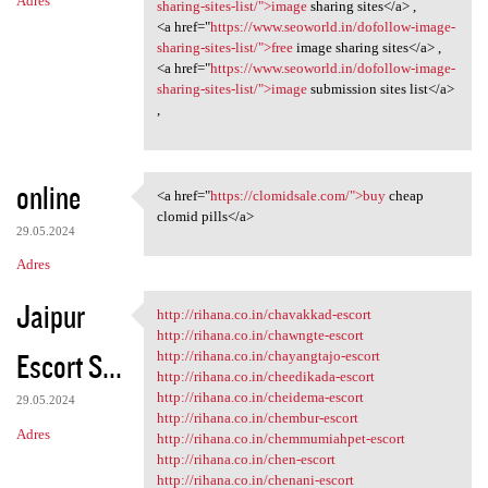
Adres
sharing-sites-list/">image
sharing sites</a> ,
<a href="
https://www.seoworld.in/dofollow-image-
sharing-sites-list/">free
image sharing sites</a> ,
<a href="
https://www.seoworld.in/dofollow-image-
sharing-sites-list/">image
submission sites list</a>
,
online
<a href="
https://clomidsale.com/">buy
cheap
<a href="https://clomidsale
clomid pills</a>
29.05.2024
Adres
Jaipur
http://rihana.co.in/chavakkad-escort
http://rihana.co.in/chavakkad
http://rihana.co.in/chawngte-escort
Escort S...
http://rihana.co.in/chayangtajo-escort
http://rihana.co.in/cheedikada-escort
http://rihana.co.in/cheidema-escort
29.05.2024
http://rihana.co.in/chembur-escort
Adres
http://rihana.co.in/chemmumiahpet-escort
http://rihana.co.in/chen-escort
http://rihana.co.in/chenani-escort