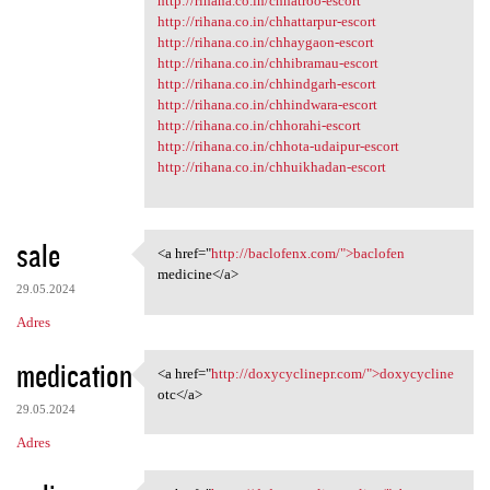
http://rihana.co.in/chhatroo-escort
http://rihana.co.in/chhattarpur-escort
http://rihana.co.in/chhaygaon-escort
http://rihana.co.in/chhibramau-escort
http://rihana.co.in/chhindgarh-escort
http://rihana.co.in/chhindwara-escort
http://rihana.co.in/chhorahi-escort
http://rihana.co.in/chhota-udaipur-escort
http://rihana.co.in/chhuikhadan-escort
sale
<a href="
http://baclofenx.com/">baclofen
<a href="http://baclofenx.com
medicine</a>
29.05.2024
Adres
medication
<a href="
http://doxycyclinepr.com/">doxycycline
<a href="http://doxycyclinepr
otc</a>
29.05.2024
Adres