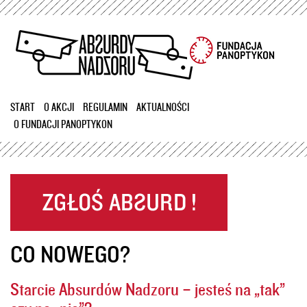
Przejdź
do
treści
START
O AKCJI
REGULAMIN
AKTUALNOŚCI
O FUNDACJI PANOPTYKON
CO NOWEGO?
Starcie Absurdów Nadzoru – jesteś na „tak”