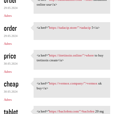
<a href="http://okmodafinil
online usa</a>
29.05.2024
Adres
order
<a href="
https://tadacip.store/">tadacip
5</a>
<a href="https://tadacip
29.05.2024
Adres
price
<a href="
https://itretinoin.online/">where
to buy
<a href="https://itretinoin
tretinoin cream</a>
30.05.2024
Adres
cheap
<a href="
https://vermox.company/">vermox
uk
<a href="https://vermox
buy</a>
30.05.2024
Adres
tablet
<a href="
https://baclofem.com/">baclofen
20 mg