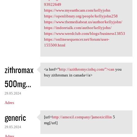
93922649
https://www.myearthcam.com/kellyjohn
https://openlibrary.org/people/kellyjohn258
https://www.themediabeat.us/author/kellyjohn/
https://indoretalk.com/author/kellyjohn/
https://www.weedclub.com/blogs/business13853
https://onlinesequencer.net/forum/user-
155500.html
zithromax
<a href="
http://azithromycinhq.com/">can
you
<a href="http:/
buy zithromax in canada</a>
500mg...
29.05.2024
Adres
generic
[url=
http://amoxil.company/]amoxicillin
5
[url=http://amoxil.company/
mg[/url]
29.05.2024
Adres