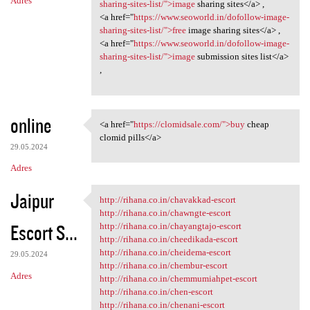
Adres
sharing-sites-list/">image
sharing sites</a> ,
<a href="
https://www.seoworld.in/dofollow-image-
sharing-sites-list/">free
image sharing sites</a> ,
<a href="
https://www.seoworld.in/dofollow-image-
sharing-sites-list/">image
submission sites list</a>
,
online
<a href="
https://clomidsale.com/">buy
cheap
<a href="https://clomidsale
clomid pills</a>
29.05.2024
Adres
Jaipur
http://rihana.co.in/chavakkad-escort
http://rihana.co.in/chavakkad
http://rihana.co.in/chawngte-escort
Escort S...
http://rihana.co.in/chayangtajo-escort
http://rihana.co.in/cheedikada-escort
http://rihana.co.in/cheidema-escort
29.05.2024
http://rihana.co.in/chembur-escort
Adres
http://rihana.co.in/chemmumiahpet-escort
http://rihana.co.in/chen-escort
http://rihana.co.in/chenani-escort