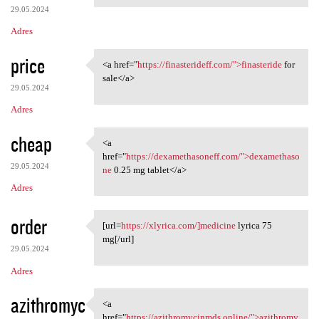
29.05.2024
Adres
price
<a href="
https://finasterideff.com/">finasteride
for
<a href="https:/
sale</a>
29.05.2024
Adres
cheap
<a
<a href="https:/
href="
https://dexamethasoneff.com/">dexamethaso
29.05.2024
ne
0.25 mg tablet</a>
Adres
order
[url=
https://xlyrica.com/]medicine
lyrica 75
[url=https://xlyrica.com/
mg[/url]
29.05.2024
Adres
azithromyc
<a
<a href="https:/
href="
https://azithromycinmds.online/">azithromy