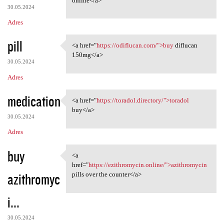
online</a>
30.05.2024
Adres
pill
<a href="
https://odiflucan.com/">buy
diflucan
<a href="https://odiflucan
150mg</a>
30.05.2024
Adres
medication
<a href="
https://toradol.directory/">toradol
<a href="https://toradol
buy</a>
30.05.2024
Adres
buy
<a
<a href="https://ezithromycin
href="
https://ezithromycin.online/">azithromycin
azithromyc
pills over the counter</a>
i...
30.05.2024