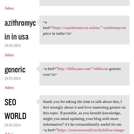
m
Adres
e
n
azithromyc
<a
<a href="https:/
t
href="
https://oazithromycin.online/">azithromycin
in in usa
price in india</a>
a
r
29.05.2024
z
Adres
e
generic
<a href="
http://diflucanr.com/">diflucan
generic
<a href="http://diflucanr.com
cost</a>
29.05.2024
Adres
SEO
thank you for taking the time to talk about this, I
thank you for taking the time
feel strongly about it and love mastering greater on
WORLD
this topic. If possible, as you benefit knowledge,
might you mind updating your blog with more
information? it's far extraordinarily useful for me.
29.05.2024
<a href="
https://www.seoworld.in/dofollow-image-