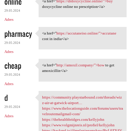
online
<a href="
https://drdoxycycline.online/">buy
<a href="https:/
doxycycline online no prescription</a>
29.05.2024
Adres
pharmacy
<a href="
https://accutaneiso.online/">accutane
<a href="https://accutaneiso
cost in india</a>
29.05.2024
Adres
cheap
<a href="
http://amoxil.company/">how
to get
<a href="http://amoxil
amoxicillin</a>
29.05.2024
Adres
d
https://community.playstarbound.com/threads/wiz
https://community
z-air-at-gatwick-airport....
29.05.2024
https://www.thelocationguide.com/forums/users/tra
velroutemailgmail-com/
Adres
https://thehealthbridges.com/kellyjohn
https://www.volgmijnreis.nl/profiel/kellyjohn
https://hackmd.io/@melanieearnshaw/ByL0ZY4V