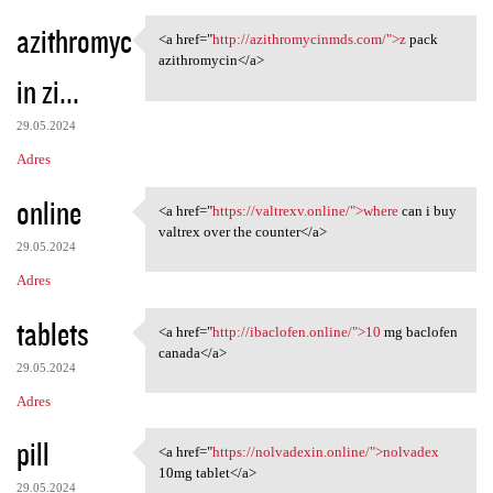
azithromyc
<a href="
http://azithromycinmds.com/">z
pack
<a href="http:/
azithromycin</a>
in zi...
29.05.2024
Adres
online
<a href="
https://valtrexv.online/">where
can i buy
<a href="https://valtrexv
valtrex over the counter</a>
29.05.2024
Adres
tablets
<a href="
http://ibaclofen.online/">10
mg baclofen
<a href="http://ibaclofen
canada</a>
29.05.2024
Adres
pill
<a href="
https://nolvadexin.online/">nolvadex
<a href="https://nolvadexin
10mg tablet</a>
29.05.2024