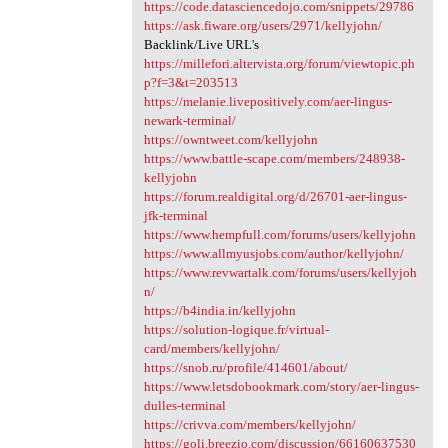
https://code.datasciencedojo.com/snippets/29786
https://ask.fiware.org/users/2971/kellyjohn/
Backlink/Live URL's
https://millefori.altervista.org/forum/viewtopic.ph
p?f=3&t=203513
https://melanie.livepositively.com/aer-lingus-
newark-terminal/
https://owntweet.com/kellyjohn
https://www.battle-scape.com/members/248938-
kellyjohn
https://forum.realdigital.org/d/26701-aer-lingus-
jfk-terminal
https://www.hempfull.com/forums/users/kellyjohn
https://www.allmyusjobs.com/author/kellyjohn/
https://www.revwartalk.com/forums/users/kellyjoh
n/
https://b4india.in/kellyjohn
https://solution-logique.fr/virtual-
card/members/kellyjohn/
https://snob.ru/profile/414601/about/
https://www.letsdobookmark.com/story/aer-lingus-
dulles-terminal
https://crivva.com/members/kellyjohn/
https://goli.breezio.com/discussion/66160637530