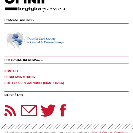
PROJEKT WSPIERA
PRZYDATNE INFORMACJE
KONTAKT
REGULAMIN STRONY
POLITYKA PRYWATNOŚCI (CIASTECZKA)
NA BIEŻĄCO
etter Panoptyka
Twitter
Facebook
<
Materiały na stronie cyfrowa-wyprawka.org są udostępniane na
licencji Creative Commons