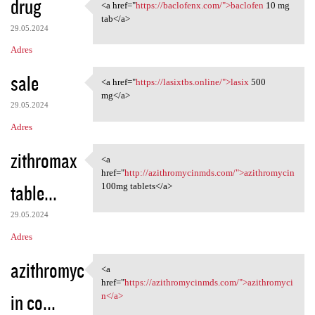
drug
<a href="
https://baclofenx.com/">baclofen
10 mg
<a href="https://baclofenx
tab</a>
29.05.2024
Adres
sale
<a href="
https://lasixtbs.online/">lasix
500
<a href="https://lasixtbs
mg</a>
29.05.2024
Adres
zithromax
<a
<a href="http:/
href="
http://azithromycinmds.com/">azithromycin
table...
100mg tablets</a>
29.05.2024
Adres
azithromyc
<a
<a href="https:/
href="
https://azithromycinmds.com/">azithromyci
in co...
n</a>