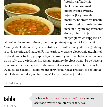
Wojskowa Akademia
Techniczna zamówiła
biometryczne systemy…
rejestracji wydawania
posiłków na stołówce uczelni
i systemu głosowania Senatu
uczelni. Czy niedopuszczenie
do tego, że ktoś zje
nadprogramową zupę jest aż
tak ważne, że potrzeba do tego systemu pobierającego odciski palców?
Nawet jeśli chodzi o to, by klient stołówki dostał dania zgodne z jego dietą,
to to da się osiągnąć inaczej. Policzyć głosy w czasie głosowanie uczelni też
chyba da się w tradycyjny sposób, a pracownicy uczelni chyba powinni znać
się na tyle, żeby wiedzieć, kto jest uprawniony do głosowania. Po co więc ta
cała biometria – zapisywanie odcisków palców wielu osób - i też nie mały
wydatek dla uczelni – skoro można sprawę rozwiązać prościej, nie zbierając
takich danych? Taka „modernizacja” bez potrzeby to już absurd.
wścibski urząd
K
tablet
<a href="
https://accutaneo.com/">can
you buy
<a href="https://accutaneo
o
accutane over the counter in canada</a>
29.05.2024