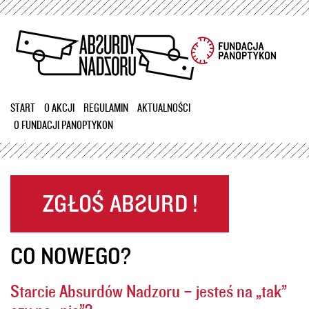
Przejdź
do
treści
START
O AKCJI
REGULAMIN
AKTUALNOŚCI
O FUNDACJI PANOPTYKON
CO NOWEGO?
Starcie Absurdów Nadzoru – jesteś na „tak”