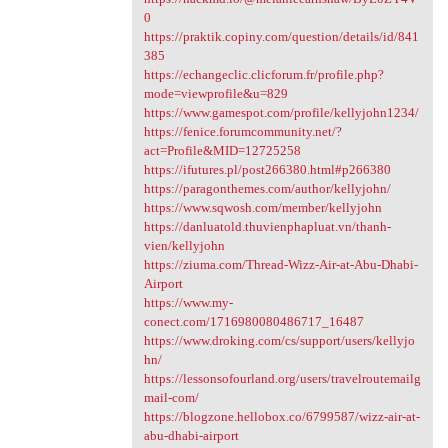
0
https://praktik.copiny.com/question/details/id/841
385
https://echangeclic.clicforum.fr/profile.php?
mode=viewprofile&u=829
https://www.gamespot.com/profile/kellyjohn1234/
https://fenice.forumcommunity.net/?
act=Profile&MID=12725258
https://ifutures.pl/post266380.html#p266380
https://paragonthemes.com/author/kellyjohn/
https://www.sqwosh.com/member/kellyjohn
https://danluatold.thuvienphapluat.vn/thanh-
vien/kellyjohn
https://ziuma.com/Thread-Wizz-Air-at-Abu-Dhabi-
Airport
https://www.my-
conect.com/1716980080486717_16487
https://www.droking.com/cs/support/users/kellyjo
hn/
https://lessonsofourland.org/users/travelroutemailg
mail-com/
https://blogzone.hellobox.co/6799587/wizz-air-at-
abu-dhabi-airport