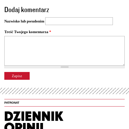
o
Dodaj komentarz
n
y
Nazwisko lub pseudonim
Treść Twojego komentarza
*
PATRONAT