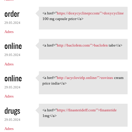
order
<a href="
https://doxycyclinepr.com/">doxycycline
<a href="https:/
100 mg capsule price</a>
29.05.2024
Adres
online
<a href="
http://baclofem.com/">baclofen
tabs</a>
<a href="http://baclofem.com/
29.05.2024
Adres
online
<a href="
http://acyclovirlp.online/">zovirax
cream
<a href="http://acyclovirlp
price india</a>
29.05.2024
Adres
drugs
<a href="
https://finasterideff.com/">finasteride
<a href="https:/
1mg</a>
29.05.2024
Adres