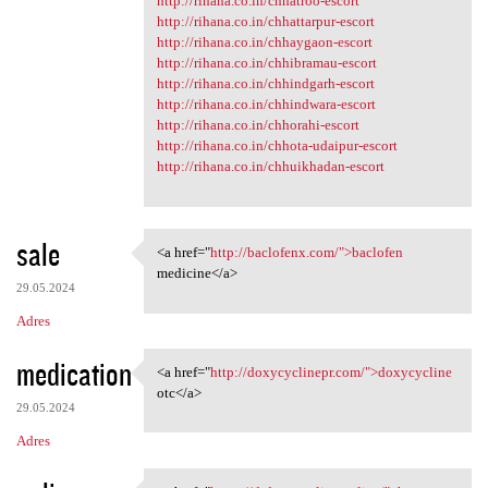
http://rihana.co.in/chhatroo-escort
http://rihana.co.in/chhattarpur-escort
http://rihana.co.in/chhaygaon-escort
http://rihana.co.in/chhibramau-escort
http://rihana.co.in/chhindgarh-escort
http://rihana.co.in/chhindwara-escort
http://rihana.co.in/chhorahi-escort
http://rihana.co.in/chhota-udaipur-escort
http://rihana.co.in/chhuikhadan-escort
sale
<a href="
http://baclofenx.com/">baclofen
<a href="http://baclofenx.com
medicine</a>
29.05.2024
Adres
medication
<a href="
http://doxycyclinepr.com/">doxycycline
<a href="http://doxycyclinepr
otc</a>
29.05.2024
Adres