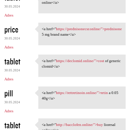
<a href="https://baclofem.com
online</a>
30.05.2024
Adres
price
<a href="
https://prednisonecsr.online/">prednisone
<a href="https:/
5 mg brand name</a>
30.05.2024
Adres
tablet
<a href="
https://declomid.online/">cost
of generic
<a href="https://declomid
clomid</a>
30.05.2024
Adres
pill
<a href="
https://rettretinoin.online/">retin
a 0.05
<a href="https://rettretinoin
40g</a>
30.05.2024
Adres
tablet
<a href="
http://bacclofen.online/">buy
lioresal
<a href="http://bacclofen