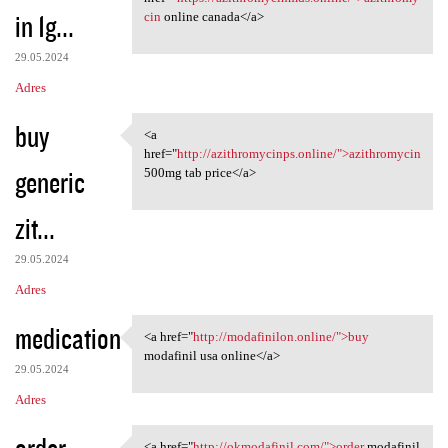
in 1g...
cin
online canada</a>
29.05.2024
Adres
buy
<a
<a href="http:/
href="
http://azithromycinps.online/">azithromycin
generic
500mg tab price</a>
zit...
29.05.2024
Adres
medication
<a href="
http://modafinilon.online/">buy
<a href="http://modafinilon
modafinil usa online</a>
29.05.2024
Adres
order
<a href="
http://okmodafinil.com/">order
modafinil