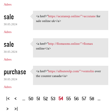
Adres
sale
<a href="
https://acutanep.online/">accutane
for
<a href="https://acutanep
sale online uk</a>
30.05.2024
Adres
sale
<a href="
http://flomaxms.online/">flomax
<a href="http://flomaxms
online</a>
30.05.2024
Adres
purchase
<a href="
https://albuterolp.com/">ventolin
over
<a href="https://albuterolp
the counter canada</a>
30.05.2024
Adres
S
…
50
51
52
53
54
55
56
57
58
…
t
r