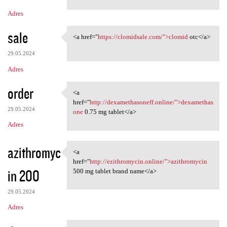
Adres
sale
<a href="
https://clomidsale.com/">clomid
otc</a>
<a href="https://clomidsale
29.05.2024
Adres
order
<a
<a href="http:/
href="
http://dexamethasoneff.online/">dexamethas
29.05.2024
one
0.75 mg tablet</a>
Adres
azithromyc
<a
<a href="http://ezithromycin
href="
http://ezithromycin.online/">azithromycin
in 200
500 mg tablet brand name</a>
29.05.2024
Adres