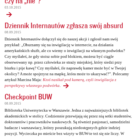
czy na „nie”?
03.10.2015
Dziennik Internautów zgłasza swój absurd
08.09.2015
Dziennik Internautów dołączył się do naszej akcji i zgłosił nam swój
przykład: „Oburzamy się na inwigilację w internecie, na działania
amerykańskich służb, ale co wiemy o inwigilacji na własnym podwórku?
Czy myślałeś, że gdy stoisz sobie pod blokiem, możesz być ciągle
obserwowany np. przez człowieka ze straży miejskiej, który siedzi przy
biurku i pije kawę? Czy myślałeś, ile naprawdę kamer może być w Twojej
okolicy? A może spojrzysz na mapkę, która może to ukazywać?”. Polecamy
artykuł Marcina Maja:
Ktoś nasikał pod kamerą, czyli inwigilacja z
perspektywy własnego podwórka
.
Checkpoint BUW
08.09.2015
Biblioteka Uniwersytecka w Warszawie. Jedna z najważniejszych bibliotek
akademickich w stolicy. Codziennie przewijają się przez nią setki studentów,
doktorantów i pracowników naukowych. Są również pasjonaci, samodzielni
badacze i warszawiacy, którzy poszukują niedostępnych gdzie indziej
pozycji. Wycieczka po mieście bez wizyty w BUW-ie też się nie liczy. W