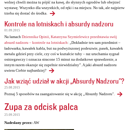
wolnej chwili można tu pójść na kawę, do słynnych ogrodów lub obejrzeć
wystawę. Wszystko dla wszystkich, od ręki i na miejscu. No tak, ale najpierw
trzeba się dostać do środka.
Kontrole na lotniskach i absurdy nadzoru
01.09.2015
Na łamach
Dziennika Opinii, Katarzyna Szymielewicz przedstawia swój
absurd nadzoru – kontrole na lotniskach
: „Dokładnie ten sam przedmiot –
ładowarka, kawałek kabla, but na podwyższonej podeszwie, pasek, kawałek
metalu gdzieś przy ciele, czy coś w kształcie tuby – raz uruchamia sygnał
ostrzegawczy i oznacza stracone 15 minut na dodatkowe sprawdzenie, a
innym razem okazuje się zupełnie niewidzialny”. A jaki absurd nadzoru
uwiera Ciebie najbardziej?
Jak wziąć udział w akcji „Absurdy Nadzoru"?
25.08.2015
Poznaj 5 sposobów na zaangażowanie się w akcję „Absurdy Nadzoru".
Zupa za odcisk palca
25.09.2015
Nadesłany przez:
AW