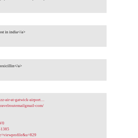
st in india</a>
oxicillin</a>
-air-at-gatwick-airport....
travelroutemailgmail-com/
4V0
841385
ode=viewprofile&u=829