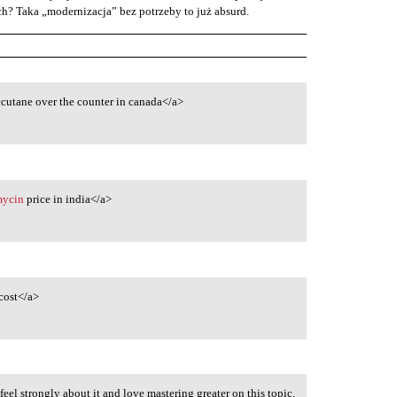
ych? Taka „modernizacja” bez potrzeby to już absurd.
cutane over the counter in canada</a>
mycin
price in india</a>
cost</a>
 feel strongly about it and love mastering greater on this topic.