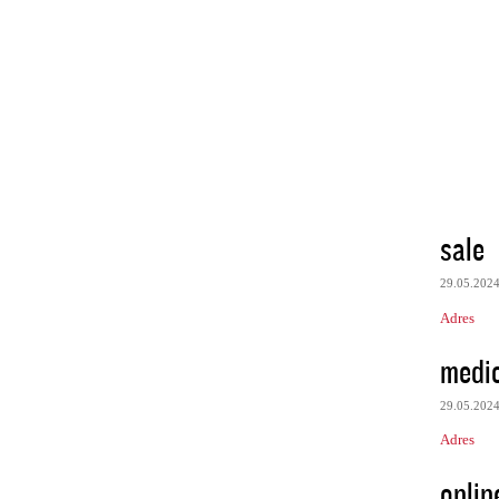
sale
29.05.202
Adres
medic
29.05.202
Adres
onlin