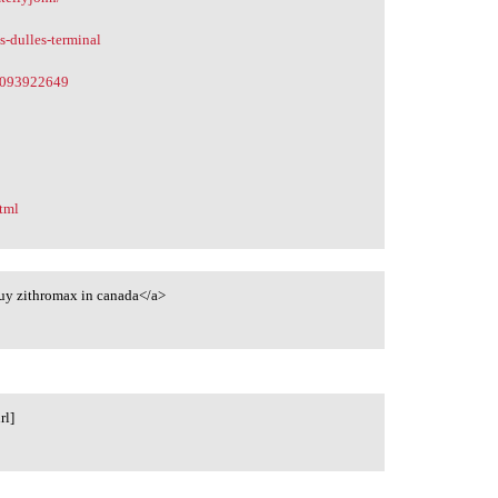
s-dulles-terminal
53093922649
html
uy zithromax in canada</a>
rl]