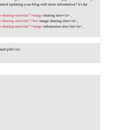
 mind updating your blog with more information? it's far
-sharing-sites-list/">image
sharing sites</a> ,
sharing-sites-list/">free
image sharing sites</a> ,
-sharing-sites-list/">image
submission sites list</a> ,
mid pills</a>