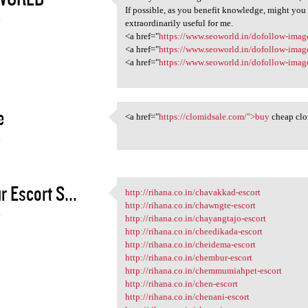
thank you for taking the time
If possible, as you benefit knowledge, might you
4
extraordinarily useful for me.
<a href="
https://www.seoworld.in/dofollow-image
<a href="
https://www.seoworld.in/dofollow-image-
<a href="
https://www.seoworld.in/dofollow-image
e
<a href="
https://clomidsale.com/">buy
cheap clo
<a href="https://clomidsale
4
r Escort S...
http://rihana.co.in/chavakkad-escort
http://rihana.co.in/chavakkad
http://rihana.co.in/chawngte-escort
4
http://rihana.co.in/chayangtajo-escort
http://rihana.co.in/cheedikada-escort
http://rihana.co.in/cheidema-escort
http://rihana.co.in/chembur-escort
http://rihana.co.in/chemmumiahpet-escort
http://rihana.co.in/chen-escort
http://rihana.co.in/chenani-escort