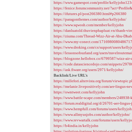
https://www.gamespot.com/profile/kellyjohn123
https://fenice.forumcommunity.net/?act=Profi
https://ifutures.pl/post266380.html#p266380
https://paragonthemes.com/author/kellyjohn/
https://www.sqwosh.com/member/kellyjohn
https://danluatold.thuvienphapluat.vn/thanh-vi
https://ziuma.com/Thread-Wizz-Air-at-Abu-Dhab
https://www.my-conect.com/171698008048671
https://www.droking.com/cs/support/users/kelly
https://lessonsofourland.org/users/travelroutema
https://blogzone.hellobox.co/6799587/wizz-air-a
https://code.datasciencedojo.com/snippets/2978
https://ask.fiware.org/users/2971/kellyjohn/
Backlink/Live URL's
https://millefori.altervista.org/forum/viewtopi
https://melanie.livepositively.com/aer-lingus-ne
https://owntweet.com/kellyjohn
https://www.battle-scape.com/members/248938-
https://forum.realdigital.org/d/26701-aer-lingus-
https://www.hempfull.com/forums/users/kellyjo
https://www.allmyusjobs.com/author/kellyjohn/
https://www.revwartalk.com/forums/users/kellyj
https://b4india.in/kellyjohn
https://solution-logique.fr/virtual-card/members