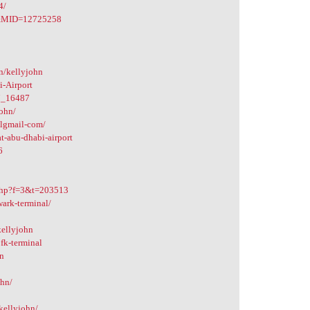
4/
le&MID=12725258
en/kellyjohn
i-Airport
7_16487
john/
ilgmail-com/
t-abu-dhabi-airport
6
c.php?f=3&t=203513
wark-terminal/
kellyjohn
jfk-terminal
hn
ohn/
/kellyjohn/