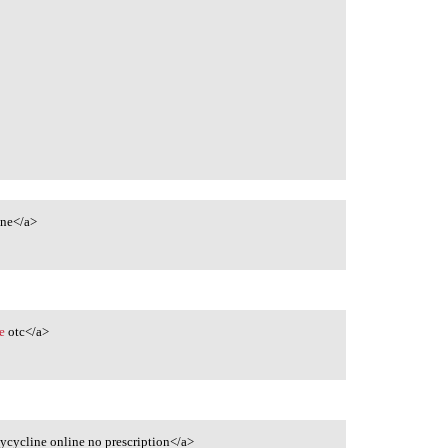
ne</a>
e
otc</a>
cycline online no prescription</a>