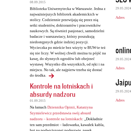
08.09.2015
29.05.202
Biblioteka Uniwersytecka w Warszawie. Jedna z
najważniejszych bibliotek akademickich w
Adres
stolicy. Codziennie przewijają się przez nią
setki studentów, doktorantów i pracowników
naukowych. Są również pasjonaci, samodzielni
badacze i warszawiacy, którzy poszukują
niedostępnych gdzie indziej pozycji.
onlin
Wycieczka po mieście bez wizyty w BUW-ie też
się nie liczy. W wolnej chwili można tu pójść na
kawę, do słynnych ogrodów lub obejrzeć
29.05.202
wystawę. Wszystko dla wszystkich, od ręki i na
Adres
miejscu. No tak, ale najpierw trzeba się dostać
do środka.
Jaipu
Kontrole na lotniskach i
absurdy nadzoru
29.05.202
Adres
01.09.2015
Na łamach
Dziennika Opinii, Katarzyna
Szymielewicz przedstawia swój absurd
nadzoru – kontrole na lotniskach
: „Dokładnie
ten sam przedmiot – ładowarka, kawałek kabla,
but na podwyższonej podeszwie, pasek,