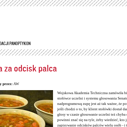
Przejdź
do
treści
DACJI PANOPTYKON
 za odcisk palca
5
y przez:
AW
Wojskowa Akademia Techniczna zamówiła bio
stołówce uczelni i systemu głosowania Senatu
nadprogramową zupę jest aż tak ważne, że po
jeśli chodzi o to, by klient stołówki dostał da
głosy w czasie głosowanie uczelni też chyba 
powinni znać się na tyle, żeby wiedzieć, kto 
zapisywanie odcisków palców wielu osób - i 