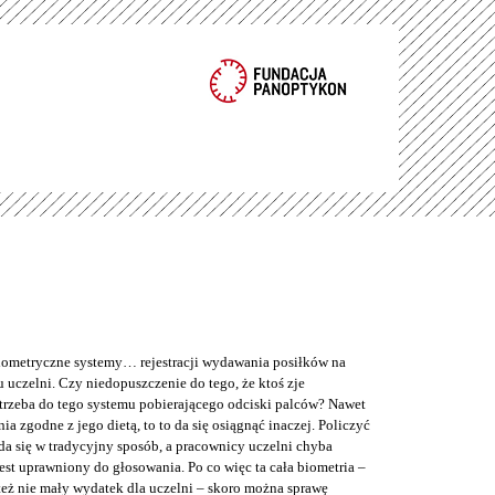
metryczne systemy… rejestracji wydawania posiłków na
 uczelni. Czy niedopuszczenie do tego, że ktoś zje
trzeba do tego systemu pobierającego odciski palców? Nawet
nia zgodne z jego dietą, to to da się osiągnąć inaczej. Policzyć
da się w tradycyjny sposób, a pracownicy uczelni chyba
jest uprawniony do głosowania. Po co więc ta cała biometria –
też nie mały wydatek dla uczelni – skoro można sprawę