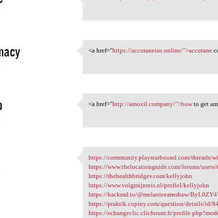
<a href="https:/
4
macy
<a href="
https://accutaneiso.online/">accutane
co
<a href="https://accutaneiso
4
p
<a href="
http://amoxil.company/">how
to get am
<a href="http://amoxil
4
https://community.playstarbound.com/threads/wizz
https://community
https://www.thelocationguide.com/forums/users/
4
https://thehealthbridges.com/kellyjohn
https://www.volgmijnreis.nl/profiel/kellyjohn
https://hackmd.io/@melanieearnshaw/ByL0ZY
https://praktik.copiny.com/question/details/id/
https://echangeclic.clicforum.fr/profile.php?m