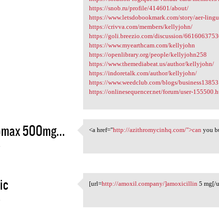
https://snob.ru/profile/414601/about/
https://www.letsdobookmark.com/story/aer-lingu
https://crivva.com/members/kellyjohn/
https://goli.breezio.com/discussion/66160637
https://www.myearthcam.com/kellyjohn
https://openlibrary.org/people/kellyjohn258
https://www.themediabeat.us/author/kellyjohn/
https://indoretalk.com/author/kellyjohn/
https://www.weedclub.com/blogs/business13853
https://onlinesequencer.net/forum/user-155500.
omax 500mg...
<a href="
http://azithromycinhq.com/">can
you b
<a href="http:/
4
ic
[url=
http://amoxil.company/]amoxicillin
5 mg[/u
[url=http://amoxil.company/
4