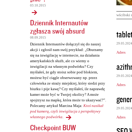
03.10.2015
wścibski 
Dziennik Internautów
zgłasza swój absurd
K
table
o
08.09.2015
29.05.202
Dziennik Internautów dołączył się do naszej
m
akcji i zgłosił nam swój przykład: „Oburzamy
Adres
e
się na inwigilację w internecie, na działania
amerykańskich służb, ale co wiemy o
n
azith
inwigilacji na własnym podwórku? Czy
t
myślałeś, że gdy stoisz sobie pod blokiem,
29.05.202
możesz być ciągle obserwowany np. przez
a
człowieka ze straży miejskiej, który siedzi przy
Adres
r
biurku i pije kawę? Czy myślałeś, ile naprawdę
z
kamer może być w Twojej okolicy? A może
gener
spojrzysz na mapkę, która może to ukazywać?”.
e
Polecamy artykuł Marcina Maja:
Ktoś nasikał
29.05.202
pod kamerą, czyli inwigilacja z perspektywy
własnego podwórka
.
Adres
Checkpoint BUW
SEO 