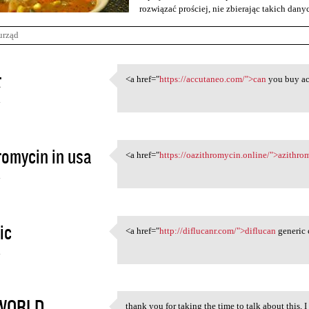
rozwiązać prościej, nie zbierając takich dan
urząd
t
<a href="
https://accutaneo.com/">can
you buy ac
<a href="https://accutaneo
4
romycin in usa
<a href="
https://oazithromycin.online/">azithro
<a href="https:/
4
ic
<a href="
http://diflucanr.com/">diflucan
generic 
<a href="http://diflucanr.com
4
WORLD
thank you for taking the time to talk about this, I