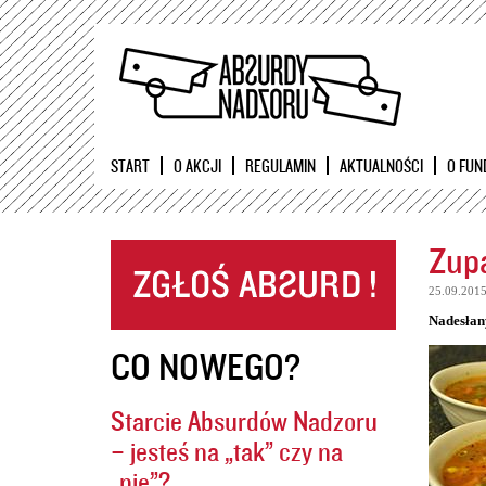
START
O AKCJI
REGULAMIN
AKTUALNOŚCI
O FUN
Zupa
25.09.201
Nadesłan
CO NOWEGO?
Starcie Absurdów Nadzoru
– jesteś na „tak” czy na
„nie”?