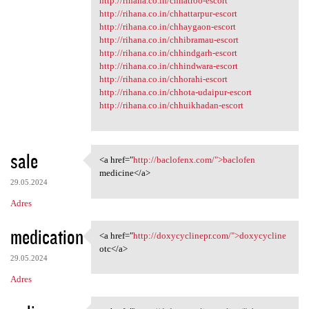
http://rihana.co.in/chhatroo-escort
http://rihana.co.in/chhattarpur-escort
http://rihana.co.in/chhaygaon-escort
http://rihana.co.in/chhibramau-escort
http://rihana.co.in/chhindgarh-escort
http://rihana.co.in/chhindwara-escort
http://rihana.co.in/chhorahi-escort
http://rihana.co.in/chhota-udaipur-escort
http://rihana.co.in/chhuikhadan-escort
sale
<a href="
http://baclofenx.com/">baclofen
<a href="http://baclofenx.com
medicine</a>
29.05.2024
Adres
medication
<a href="
http://doxycyclinepr.com/">doxycycline
<a href="http://doxycyclinepr
otc</a>
29.05.2024
Adres