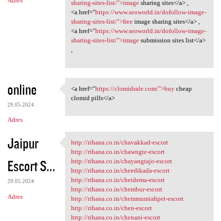
Adres
sharing-sites-list/">image
sharing sites</a> ,
<a href="
https://www.seoworld.in/dofollow-image-
sharing-sites-list/">free
image sharing sites</a> ,
<a href="
https://www.seoworld.in/dofollow-image-
sharing-sites-list/">image
submission sites list</a>
,
online
<a href="
https://clomidsale.com/">buy
cheap
<a href="https://clomidsale
clomid pills</a>
29.05.2024
Adres
Jaipur
http://rihana.co.in/chavakkad-escort
http://rihana.co.in/chavakkad
http://rihana.co.in/chawngte-escort
Escort S...
http://rihana.co.in/chayangtajo-escort
http://rihana.co.in/cheedikada-escort
http://rihana.co.in/cheidema-escort
29.05.2024
http://rihana.co.in/chembur-escort
Adres
http://rihana.co.in/chemmumiahpet-escort
http://rihana.co.in/chen-escort
http://rihana.co.in/chenani-escort