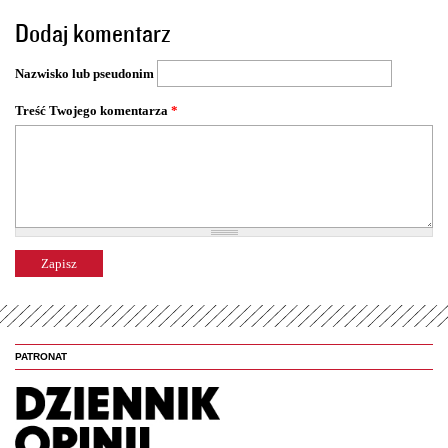
o
Dodaj komentarz
n
y
Nazwisko lub pseudonim
Treść Twojego komentarza
*
PATRONAT