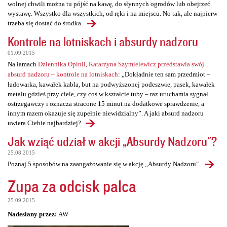
wolnej chwili można tu pójść na kawę, do słynnych ogrodów lub obejrzeć
wystawę. Wszystko dla wszystkich, od ręki i na miejscu. No tak, ale najpierw
trzeba się dostać do środka.
Kontrole na lotniskach i absurdy nadzoru
01.09.2015
Na łamach
Dziennika Opinii, Katarzyna Szymielewicz przedstawia swój
absurd nadzoru – kontrole na lotniskach
: „Dokładnie ten sam przedmiot –
ładowarka, kawałek kabla, but na podwyższonej podeszwie, pasek, kawałek
metalu gdzieś przy ciele, czy coś w kształcie tuby – raz uruchamia sygnał
ostrzegawczy i oznacza stracone 15 minut na dodatkowe sprawdzenie, a
innym razem okazuje się zupełnie niewidzialny”. A jaki absurd nadzoru
uwiera Ciebie najbardziej?
Jak wziąć udział w akcji „Absurdy Nadzoru"?
25.08.2015
Poznaj 5 sposobów na zaangażowanie się w akcję „Absurdy Nadzoru".
Zupa za odcisk palca
25.09.2015
Nadesłany przez:
AW