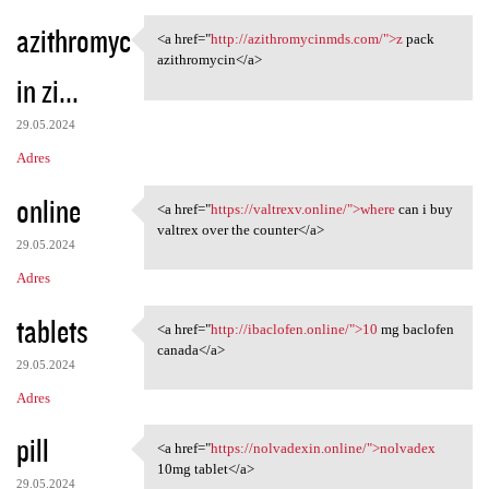
azithromyc
<a href="
http://azithromycinmds.com/">z
pack
<a href="http:/
azithromycin</a>
in zi...
29.05.2024
Adres
online
<a href="
https://valtrexv.online/">where
can i buy
<a href="https://valtrexv
valtrex over the counter</a>
29.05.2024
Adres
tablets
<a href="
http://ibaclofen.online/">10
mg baclofen
<a href="http://ibaclofen
canada</a>
29.05.2024
Adres
pill
<a href="
https://nolvadexin.online/">nolvadex
<a href="https://nolvadexin
10mg tablet</a>
29.05.2024