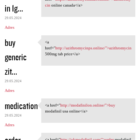
in 1g...
cin
online canada</a>
29.05.2024
Adres
buy
<a
<a href="http:/
href="
http://azithromycinps.online/">azithromycin
generic
500mg tab price</a>
zit...
29.05.2024
Adres
medication
<a href="
http://modafinilon.online/">buy
<a href="http://modafinilon
modafinil usa online</a>
29.05.2024
Adres
order
<a href="
http://okmodafinil.com/">order
modafinil