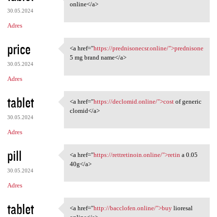
<a href="https://baclofem.com
online</a>
30.05.2024
Adres
price
<a href="
https://prednisonecsr.online/">prednisone
<a href="https:/
5 mg brand name</a>
30.05.2024
Adres
tablet
<a href="
https://declomid.online/">cost
of generic
<a href="https://declomid
clomid</a>
30.05.2024
Adres
pill
<a href="
https://rettretinoin.online/">retin
a 0.05
<a href="https://rettretinoin
40g</a>
30.05.2024
Adres
tablet
<a href="
http://bacclofen.online/">buy
lioresal
<a href="http://bacclofen