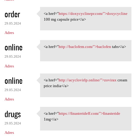
order
<a href="
https://doxycyclinepr.com/">doxycycline
<a href="https:/
100 mg capsule price</a>
29.05.2024
Adres
online
<a href="
http://baclofem.com/">baclofen
tabs</a>
<a href="http://baclofem.com/
29.05.2024
Adres
online
<a href="
http://acyclovirlp.online/">zovirax
cream
<a href="http://acyclovirlp
price india</a>
29.05.2024
Adres
drugs
<a href="
https://finasterideff.com/">finasteride
<a href="https:/
1mg</a>
29.05.2024
Adres