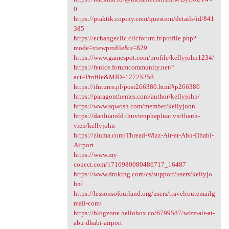
0
https://praktik.copiny.com/question/details/id/841
385
https://echangeclic.clicforum.fr/profile.php?
mode=viewprofile&u=829
https://www.gamespot.com/profile/kellyjohn1234/
https://fenice.forumcommunity.net/?
act=Profile&MID=12725258
https://ifutures.pl/post266380.html#p266380
https://paragonthemes.com/author/kellyjohn/
https://www.sqwosh.com/member/kellyjohn
https://danluatold.thuvienphapluat.vn/thanh-
vien/kellyjohn
https://ziuma.com/Thread-Wizz-Air-at-Abu-Dhabi-
Airport
https://www.my-
conect.com/1716980080486717_16487
https://www.droking.com/cs/support/users/kellyjo
hn/
https://lessonsofourland.org/users/travelroutemailg
mail-com/
https://blogzone.hellobox.co/6799587/wizz-air-at-
abu-dhabi-airport