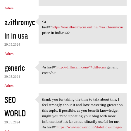
m
Adres
e
n
azithromyc
<a
<a href="https:/
t
href="
https://oazithromycin.online/">azithromycin
in in usa
price in india</a>
a
r
29.05.2024
z
Adres
e
generic
<a href="
http://diflucanr.com/">diflucan
generic
<a href="http://diflucanr.com
cost</a>
29.05.2024
Adres
SEO
thank you for taking the time to talk about this, I
thank you for taking the time
feel strongly about it and love mastering greater on
WORLD
this topic. If possible, as you benefit knowledge,
might you mind updating your blog with more
information? it's far extraordinarily useful for me.
29.05.2024
<a href="
https://www.seoworld.in/dofollow-image-