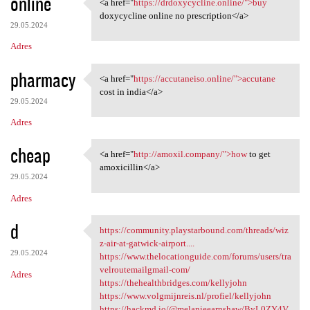
online
<a href="
https://drdoxycycline.online/">buy
<a href="https:/
doxycycline online no prescription</a>
29.05.2024
Adres
pharmacy
<a href="
https://accutaneiso.online/">accutane
<a href="https://accutaneiso
cost in india</a>
29.05.2024
Adres
cheap
<a href="
http://amoxil.company/">how
to get
<a href="http://amoxil
amoxicillin</a>
29.05.2024
Adres
d
https://community.playstarbound.com/threads/wiz
https://community
z-air-at-gatwick-airport....
29.05.2024
https://www.thelocationguide.com/forums/users/tra
velroutemailgmail-com/
Adres
https://thehealthbridges.com/kellyjohn
https://www.volgmijnreis.nl/profiel/kellyjohn
https://hackmd.io/@melanieearnshaw/ByL0ZY4V