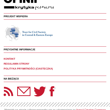
PROJEKT WSPIERA
PRZYDATNE INFORMACJE
KONTAKT
REGULAMIN STRONY
POLITYKA PRYWATNOŚCI (CIASTECZKA)
NA BIEŻĄCO
etter Panoptyka
Twitter
Facebook
<
Materiały na stronie cyfrowa-wyprawka.org są udostępniane na
licencji Creative Commons