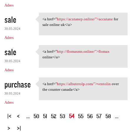
Adres
sale
<a href="
https://acutanep.online/">accutane
for
<a href="https://acutanep
sale online uk</a>
30.05.2024
Adres
sale
<a href="
http://flomaxms.online/">flomax
<a href="http://flomaxms
online</a>
30.05.2024
Adres
purchase
<a href="
https://albuterolp.com/">ventolin
over
<a href="https://albuterolp
the counter canada</a>
30.05.2024
Adres
S
…
50
51
52
53
54
55
56
57
58
…
t
r