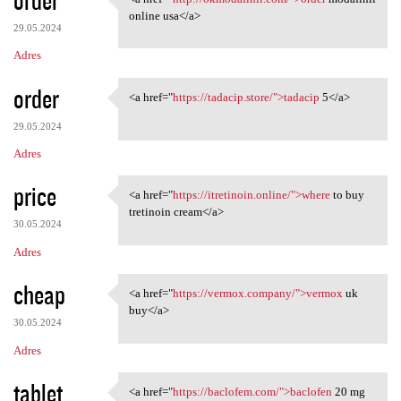
<a href="http://okmodafinil
online usa</a>
29.05.2024
Adres
order
<a href="
https://tadacip.store/">tadacip
5</a>
<a href="https://tadacip
29.05.2024
Adres
price
<a href="
https://itretinoin.online/">where
to buy
<a href="https://itretinoin
tretinoin cream</a>
30.05.2024
Adres
cheap
<a href="
https://vermox.company/">vermox
uk
<a href="https://vermox
buy</a>
30.05.2024
Adres
tablet
<a href="
https://baclofem.com/">baclofen
20 mg