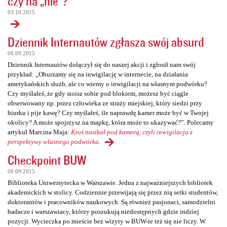
czy na „nie”?
03.10.2015
Dziennik Internautów zgłasza swój absurd
08.09.2015
Dziennik Internautów dołączył się do naszej akcji i zgłosił nam swój
przykład: „Oburzamy się na inwigilację w internecie, na działania
amerykańskich służb, ale co wiemy o inwigilacji na własnym podwórku?
Czy myślałeś, że gdy stoisz sobie pod blokiem, możesz być ciągle
obserwowany np. przez człowieka ze straży miejskiej, który siedzi przy
biurku i pije kawę? Czy myślałeś, ile naprawdę kamer może być w Twojej
okolicy? A może spojrzysz na mapkę, która może to ukazywać?”. Polecamy
artykuł Marcina Maja:
Ktoś nasikał pod kamerą, czyli inwigilacja z
perspektywy własnego podwórka
.
Checkpoint BUW
08.09.2015
Biblioteka Uniwersytecka w Warszawie. Jedna z najważniejszych bibliotek
akademickich w stolicy. Codziennie przewijają się przez nią setki studentów,
doktorantów i pracowników naukowych. Są również pasjonaci, samodzielni
badacze i warszawiacy, którzy poszukują niedostępnych gdzie indziej
pozycji. Wycieczka po mieście bez wizyty w BUW-ie też się nie liczy. W