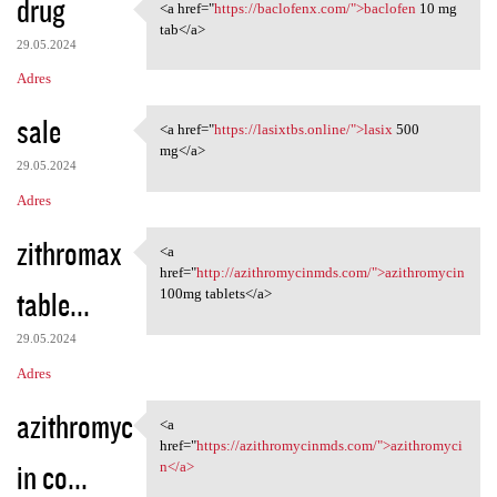
drug
<a href="
https://baclofenx.com/">baclofen
10 mg
<a href="https://baclofenx
tab</a>
29.05.2024
Adres
sale
<a href="
https://lasixtbs.online/">lasix
500
<a href="https://lasixtbs
mg</a>
29.05.2024
Adres
zithromax
<a
<a href="http:/
href="
http://azithromycinmds.com/">azithromycin
table...
100mg tablets</a>
29.05.2024
Adres
azithromyc
<a
<a href="https:/
href="
https://azithromycinmds.com/">azithromyci
in co...
n</a>