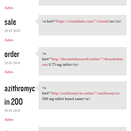
Adres
sale
<a href="
https://clomidsale.com/">clomid
otc</a>
<a href="https://clomidsale
29.05.2024
Adres
order
<a
<a href="http:/
href="
http://dexamethasoneff.online/">dexamethas
29.05.2024
one
0.75 mg tablet</a>
Adres
azithromyc
<a
<a href="http://ezithromycin
href="
http://ezithromycin.online/">azithromycin
in 200
500 mg tablet brand name</a>
29.05.2024
Adres