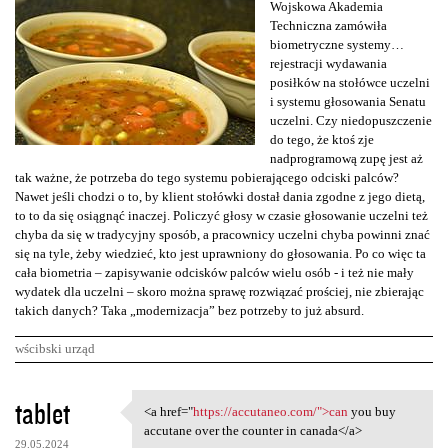
Wojskowa Akademia
Techniczna zamówiła
biometryczne systemy…
rejestracji wydawania
posiłków na stołówce uczelni
i systemu głosowania Senatu
uczelni. Czy niedopuszczenie
do tego, że ktoś zje
nadprogramową zupę jest aż
tak ważne, że potrzeba do tego systemu pobierającego odciski palców?
Nawet jeśli chodzi o to, by klient stołówki dostał dania zgodne z jego dietą,
to to da się osiągnąć inaczej. Policzyć głosy w czasie głosowanie uczelni też
chyba da się w tradycyjny sposób, a pracownicy uczelni chyba powinni znać
się na tyle, żeby wiedzieć, kto jest uprawniony do głosowania. Po co więc ta
cała biometria – zapisywanie odcisków palców wielu osób - i też nie mały
wydatek dla uczelni – skoro można sprawę rozwiązać prościej, nie zbierając
takich danych? Taka „modernizacja” bez potrzeby to już absurd.
wścibski urząd
K
tablet
<a href="
https://accutaneo.com/">can
you buy
<a href="https://accutaneo
o
accutane over the counter in canada</a>
29.05.2024