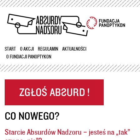
Przejdź
do
treści
START
O AKCJI
REGULAMIN
AKTUALNOŚCI
O FUNDACJI PANOPTYKON
CO NOWEGO?
Starcie Absurdów Nadzoru – jesteś na „tak”