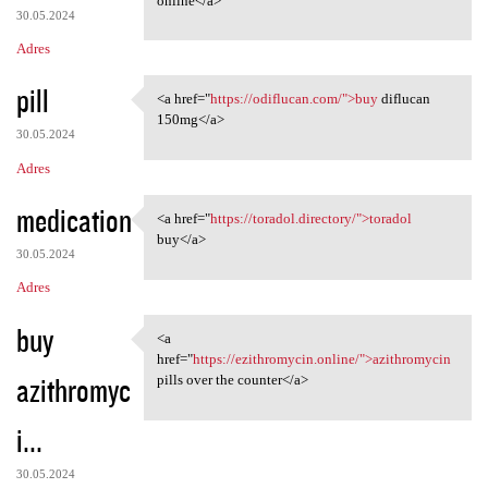
online</a>
30.05.2024
Adres
pill
<a href="
https://odiflucan.com/">buy
diflucan
<a href="https://odiflucan
150mg</a>
30.05.2024
Adres
medication
<a href="
https://toradol.directory/">toradol
<a href="https://toradol
buy</a>
30.05.2024
Adres
buy
<a
<a href="https://ezithromycin
href="
https://ezithromycin.online/">azithromycin
azithromyc
pills over the counter</a>
i...
30.05.2024