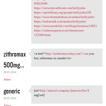
93922649
https://www.myearthcam.com/kellyjohn
https://openlibrary.org/people/kellyjohn258
https://www.themediabeat.us/author/kellyjohn/
https://indoretalk.com/author/kellyjohn/
https://www.weedclub.com/blogs/business13853
https://onlinesequencer.net/forum/user-
155500.html
zithromax
<a href="
http://azithromycinhq.com/">can
you
<a href="http:/
buy zithromax in canada</a>
500mg...
29.05.2024
Adres
generic
[url=
http://amoxil.company/]amoxicillin
5
[url=http://amoxil.company/
mg[/url]
29.05.2024
Adres