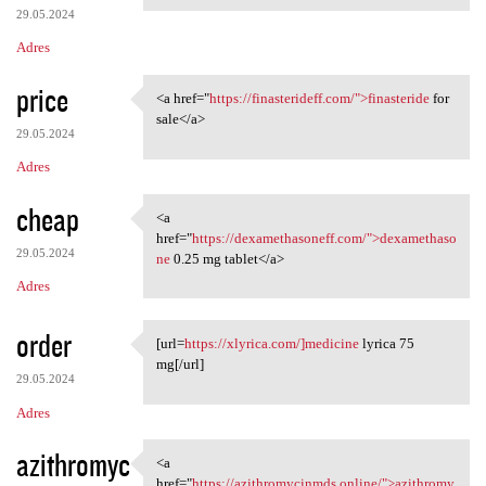
29.05.2024
Adres
price
<a href="
https://finasterideff.com/">finasteride
for
<a href="https:/
sale</a>
29.05.2024
Adres
cheap
<a
<a href="https:/
href="
https://dexamethasoneff.com/">dexamethaso
29.05.2024
ne
0.25 mg tablet</a>
Adres
order
[url=
https://xlyrica.com/]medicine
lyrica 75
[url=https://xlyrica.com/
mg[/url]
29.05.2024
Adres
azithromyc
<a
<a href="https:/
href="
https://azithromycinmds.online/">azithromy