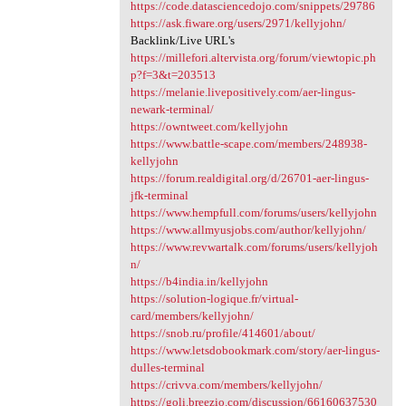
https://code.datasciencedojo.com/snippets/29786
https://ask.fiware.org/users/2971/kellyjohn/
Backlink/Live URL's
https://millefori.altervista.org/forum/viewtopic.ph
p?f=3&t=203513
https://melanie.livepositively.com/aer-lingus-
newark-terminal/
https://owntweet.com/kellyjohn
https://www.battle-scape.com/members/248938-
kellyjohn
https://forum.realdigital.org/d/26701-aer-lingus-
jfk-terminal
https://www.hempfull.com/forums/users/kellyjohn
https://www.allmyusjobs.com/author/kellyjohn/
https://www.revwartalk.com/forums/users/kellyjoh
n/
https://b4india.in/kellyjohn
https://solution-logique.fr/virtual-
card/members/kellyjohn/
https://snob.ru/profile/414601/about/
https://www.letsdobookmark.com/story/aer-lingus-
dulles-terminal
https://crivva.com/members/kellyjohn/
https://goli.breezio.com/discussion/66160637530