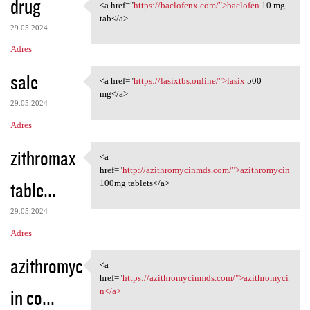
drug
<a href="
https://baclofenx.com/">baclofen
10 mg
<a href="https://baclofenx
tab</a>
29.05.2024
Adres
sale
<a href="
https://lasixtbs.online/">lasix
500
<a href="https://lasixtbs
mg</a>
29.05.2024
Adres
zithromax
<a
<a href="http:/
href="
http://azithromycinmds.com/">azithromycin
table...
100mg tablets</a>
29.05.2024
Adres
azithromyc
<a
<a href="https:/
href="
https://azithromycinmds.com/">azithromyci
in co...
n</a>