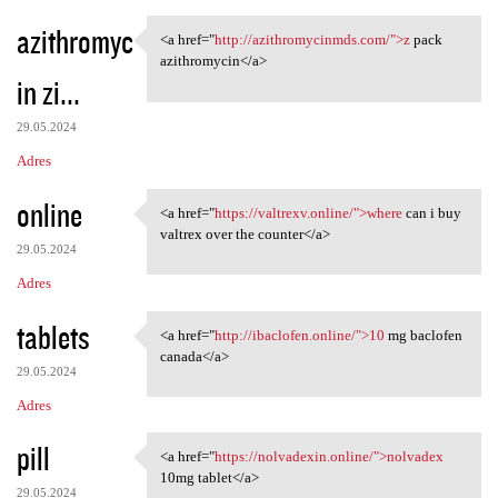
azithromyc
<a href="
http://azithromycinmds.com/">z
pack
<a href="http:/
azithromycin</a>
in zi...
29.05.2024
Adres
online
<a href="
https://valtrexv.online/">where
can i buy
<a href="https://valtrexv
valtrex over the counter</a>
29.05.2024
Adres
tablets
<a href="
http://ibaclofen.online/">10
mg baclofen
<a href="http://ibaclofen
canada</a>
29.05.2024
Adres
pill
<a href="
https://nolvadexin.online/">nolvadex
<a href="https://nolvadexin
10mg tablet</a>
29.05.2024