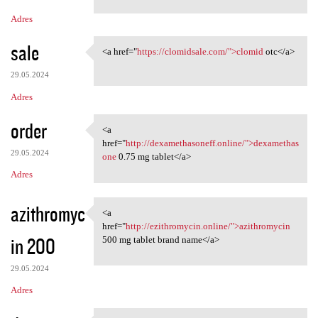
Adres
sale
<a href="
https://clomidsale.com/">clomid
otc</a>
<a href="https://clomidsale
29.05.2024
Adres
order
<a
<a href="http:/
href="
http://dexamethasoneff.online/">dexamethas
29.05.2024
one
0.75 mg tablet</a>
Adres
azithromyc
<a
<a href="http://ezithromycin
href="
http://ezithromycin.online/">azithromycin
in 200
500 mg tablet brand name</a>
29.05.2024
Adres