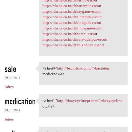
http://rihana.co.in/chhatroo-escort
http://rihana.co.in/chhattarpur-escort
http://rihana.co.in/chhaygaon-escort
http://rihana.co.in/chhibramau-escort
http://rihana.co.in/chhindgarh-escort
http://rihana.co.in/chhindwara-escort
http://rihana.co.in/chhorahi-escort
http://rihana.co.in/chhota-udaipur-escort
http://rihana.co.in/chhuikhadan-escort
sale
<a href="
http://baclofenx.com/">baclofen
<a href="http://baclofenx.com
medicine</a>
29.05.2024
Adres
medication
<a href="
http://doxycyclinepr.com/">doxycycline
<a href="http://doxycyclinepr
otc</a>
29.05.2024
Adres