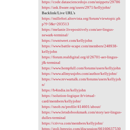
https://code.datasciencedojo.com/snippets/29786
https://ask.fiware.org/users/2971/kellyjohn/
Backlink/Live URL's
https://millefori.altervista.org/forum/viewtopic.ph
p?f=3&t=203513
https://melanie.livepositively.com/aer-lingus-
newark-terminal/
https://owntweet.com/kellyjohn
https://www.battle-scape.com/members/248938-
kellyjohn
https://forum.realdigital.org/d/26701-aer-lingus-
jfk-terminal
https://www.hempfull.com/forums/users/kellyjohn
https://www.allmyusjobs.com/author/kellyjohn/
https://www.revwartalk.com/forums/users/kellyjoh
n/
https://b4india.in/kellyjohn
https://solution-logique.fr/virtual-
card/members/kellyjohn/
https://snob.ru/profile/414601/about/
https://www.letsdobookmark.com/story/aer-lingus-
dulles-terminal
https://crivva.com/members/kellyjohn/
https://goli.breezio.com/discussion/66160637530