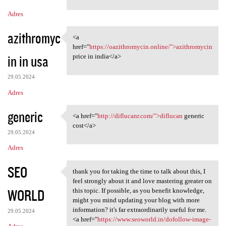
m
Adres
e
n
azithromyc
<a
<a href="https:/
t
href="
https://oazithromycin.online/">azithromycin
in in usa
price in india</a>
a
r
29.05.2024
z
Adres
e
generic
<a href="
http://diflucanr.com/">diflucan
generic
<a href="http://diflucanr.com
cost</a>
29.05.2024
Adres
SEO
thank you for taking the time to talk about this, I
thank you for taking the time
feel strongly about it and love mastering greater on
WORLD
this topic. If possible, as you benefit knowledge,
might you mind updating your blog with more
information? it's far extraordinarily useful for me.
29.05.2024
<a href="
https://www.seoworld.in/dofollow-image-