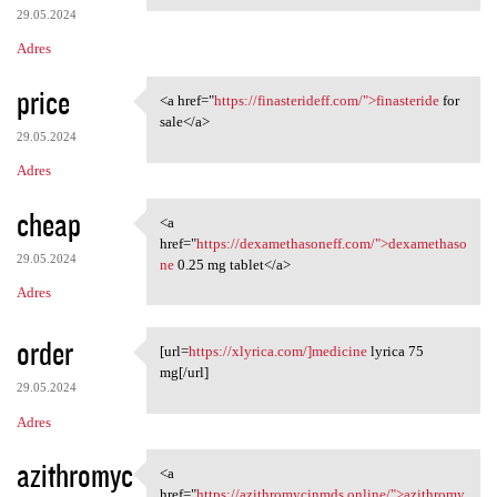
29.05.2024
Adres
price
<a href="
https://finasterideff.com/">finasteride
for
<a href="https:/
sale</a>
29.05.2024
Adres
cheap
<a
<a href="https:/
href="
https://dexamethasoneff.com/">dexamethaso
29.05.2024
ne
0.25 mg tablet</a>
Adres
order
[url=
https://xlyrica.com/]medicine
lyrica 75
[url=https://xlyrica.com/
mg[/url]
29.05.2024
Adres
azithromyc
<a
<a href="https:/
href="
https://azithromycinmds.online/">azithromy