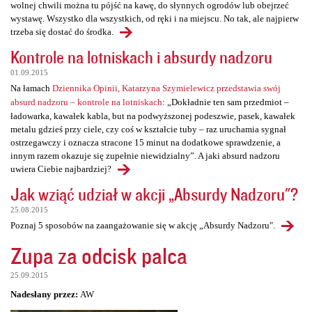
wolnej chwili można tu pójść na kawę, do słynnych ogrodów lub obejrzeć
wystawę. Wszystko dla wszystkich, od ręki i na miejscu. No tak, ale najpierw
trzeba się dostać do środka.
Kontrole na lotniskach i absurdy nadzoru
01.09.2015
Na łamach
Dziennika Opinii, Katarzyna Szymielewicz przedstawia swój
absurd nadzoru – kontrole na lotniskach
: „Dokładnie ten sam przedmiot –
ładowarka, kawałek kabla, but na podwyższonej podeszwie, pasek, kawałek
metalu gdzieś przy ciele, czy coś w kształcie tuby – raz uruchamia sygnał
ostrzegawczy i oznacza stracone 15 minut na dodatkowe sprawdzenie, a
innym razem okazuje się zupełnie niewidzialny”. A jaki absurd nadzoru
uwiera Ciebie najbardziej?
Jak wziąć udział w akcji „Absurdy Nadzoru"?
25.08.2015
Poznaj 5 sposobów na zaangażowanie się w akcję „Absurdy Nadzoru".
Zupa za odcisk palca
25.09.2015
Nadesłany przez:
AW