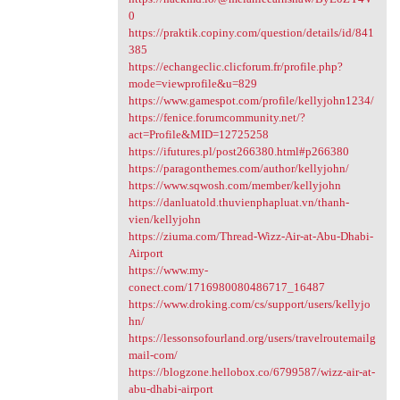
0
https://praktik.copiny.com/question/details/id/841
385
https://echangeclic.clicforum.fr/profile.php?
mode=viewprofile&u=829
https://www.gamespot.com/profile/kellyjohn1234/
https://fenice.forumcommunity.net/?
act=Profile&MID=12725258
https://ifutures.pl/post266380.html#p266380
https://paragonthemes.com/author/kellyjohn/
https://www.sqwosh.com/member/kellyjohn
https://danluatold.thuvienphapluat.vn/thanh-
vien/kellyjohn
https://ziuma.com/Thread-Wizz-Air-at-Abu-Dhabi-
Airport
https://www.my-
conect.com/1716980080486717_16487
https://www.droking.com/cs/support/users/kellyjo
hn/
https://lessonsofourland.org/users/travelroutemailg
mail-com/
https://blogzone.hellobox.co/6799587/wizz-air-at-
abu-dhabi-airport