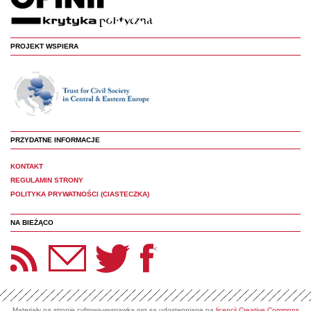
PROJEKT WSPIERA
PRZYDATNE INFORMACJE
KONTAKT
REGULAMIN STRONY
POLITYKA PRYWATNOŚCI (CIASTECZKA)
NA BIEŻĄCO
etter Panoptyka
Twitter
Facebook
<
Materiały na stronie cyfrowa-wyprawka.org są udostępniane na
licencji Creative Commons