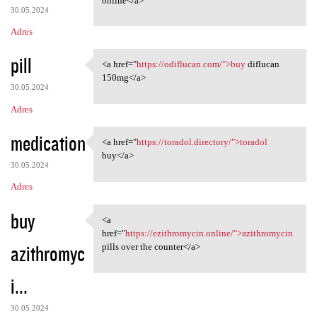
online</a>
30.05.2024
Adres
pill
<a href="
https://odiflucan.com/">buy
diflucan
<a href="https://odiflucan
150mg</a>
30.05.2024
Adres
medication
<a href="
https://toradol.directory/">toradol
<a href="https://toradol
buy</a>
30.05.2024
Adres
buy
<a
<a href="https://ezithromycin
href="
https://ezithromycin.online/">azithromycin
azithromyc
pills over the counter</a>
i...
30.05.2024