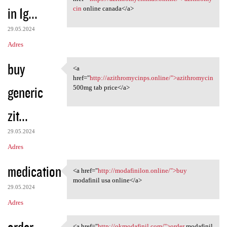
in 1g...
cin
online canada</a>
29.05.2024
Adres
buy
<a
<a href="http:/
href="
http://azithromycinps.online/">azithromycin
generic
500mg tab price</a>
zit...
29.05.2024
Adres
medication
<a href="
http://modafinilon.online/">buy
<a href="http://modafinilon
modafinil usa online</a>
29.05.2024
Adres
order
<a href="
http://okmodafinil.com/">order
modafinil