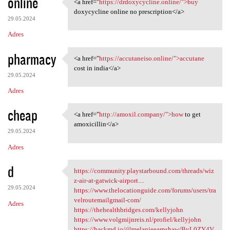
online
<a href="
https://drdoxycycline.online/">buy
<a href="https:/
doxycycline online no prescription</a>
29.05.2024
Adres
pharmacy
<a href="
https://accutaneiso.online/">accutane
<a href="https://accutaneiso
cost in india</a>
29.05.2024
Adres
cheap
<a href="
http://amoxil.company/">how
to get
<a href="http://amoxil
amoxicillin</a>
29.05.2024
Adres
d
https://community.playstarbound.com/threads/wiz
https://community
z-air-at-gatwick-airport....
29.05.2024
https://www.thelocationguide.com/forums/users/tra
velroutemailgmail-com/
Adres
https://thehealthbridges.com/kellyjohn
https://www.volgmijnreis.nl/profiel/kellyjohn
https://hackmd.io/@melanieearnshaw/ByL0ZY4V