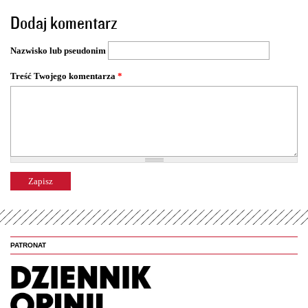
o
Dodaj komentarz
n
y
Nazwisko lub pseudonim
Treść Twojego komentarza
*
PATRONAT