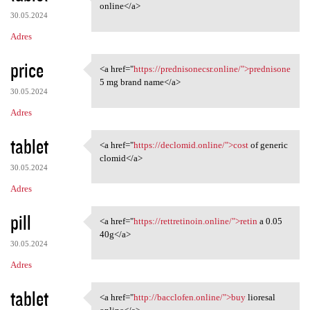
<a href="https://baclofem.com
online</a>
30.05.2024
Adres
price
<a href="
https://prednisonecsr.online/">prednisone
<a href="https:/
5 mg brand name</a>
30.05.2024
Adres
tablet
<a href="
https://declomid.online/">cost
of generic
<a href="https://declomid
clomid</a>
30.05.2024
Adres
pill
<a href="
https://rettretinoin.online/">retin
a 0.05
<a href="https://rettretinoin
40g</a>
30.05.2024
Adres
tablet
<a href="
http://bacclofen.online/">buy
lioresal
<a href="http://bacclofen