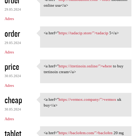
<a href="http://okmodafinil
online usa</a>
29.05.2024
Adres
order
<a href="
https://tadacip.store/">tadacip
5</a>
<a href="https://tadacip
29.05.2024
Adres
price
<a href="
https://itretinoin.online/">where
to buy
<a href="https://itretinoin
tretinoin cream</a>
30.05.2024
Adres
cheap
<a href="
https://vermox.company/">vermox
uk
<a href="https://vermox
buy</a>
30.05.2024
Adres
tablet
<a href="
https://baclofem.com/">baclofen
20 mg