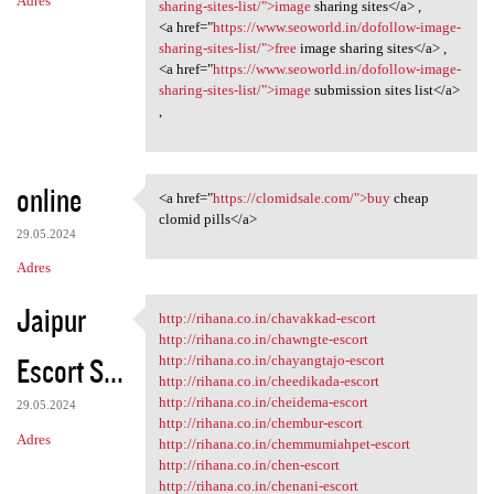
Adres
sharing-sites-list/">image
sharing sites</a> ,
<a href="
https://www.seoworld.in/dofollow-image-
sharing-sites-list/">free
image sharing sites</a> ,
<a href="
https://www.seoworld.in/dofollow-image-
sharing-sites-list/">image
submission sites list</a>
,
online
<a href="
https://clomidsale.com/">buy
cheap
<a href="https://clomidsale
clomid pills</a>
29.05.2024
Adres
Jaipur
http://rihana.co.in/chavakkad-escort
http://rihana.co.in/chavakkad
http://rihana.co.in/chawngte-escort
Escort S...
http://rihana.co.in/chayangtajo-escort
http://rihana.co.in/cheedikada-escort
http://rihana.co.in/cheidema-escort
29.05.2024
http://rihana.co.in/chembur-escort
Adres
http://rihana.co.in/chemmumiahpet-escort
http://rihana.co.in/chen-escort
http://rihana.co.in/chenani-escort