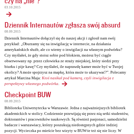
czy na „nie”?
03.10.2015
Dziennik Internautów zgłasza swój absurd
08.09.2015
Dziennik Internautów dołączył się do naszej akcji i zgłosił nam swój
przykład: „Oburzamy się na inwigilację w internecie, na działania
amerykańskich służb, ale co wiemy o inwigilacji na własnym podwórku?
Czy myślałeś, że gdy stoisz sobie pod blokiem, możesz być ciągle
obserwowany np. przez człowieka ze straży miejskiej, który siedzi przy
biurku i pije kawę? Czy myślałeś, ile naprawdę kamer może być w Twojej
okolicy? A może spojrzysz na mapkę, która może to ukazywać?”. Polecamy
artykuł Marcina Maja:
Ktoś nasikał pod kamerą, czyli inwigilacja z
perspektywy własnego podwórka
.
Checkpoint BUW
08.09.2015
Biblioteka Uniwersytecka w Warszawie. Jedna z najważniejszych bibliotek
akademickich w stolicy. Codziennie przewijają się przez nią setki studentów,
doktorantów i pracowników naukowych. Są również pasjonaci, samodzielni
badacze i warszawiacy, którzy poszukują niedostępnych gdzie indziej
pozycji. Wycieczka po mieście bez wizyty w BUW-ie też się nie liczy. W