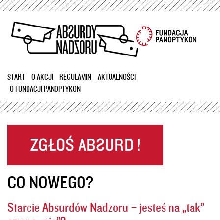
Przejdź
do
treści
START
O AKCJI
REGULAMIN
AKTUALNOŚCI
O FUNDACJI PANOPTYKON
CO NOWEGO?
Starcie Absurdów Nadzoru – jesteś na „tak”