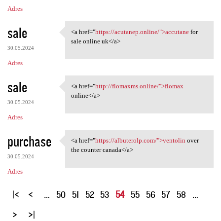
Adres
sale
<a href="
https://acutanep.online/">accutane
for
<a href="https://acutanep
sale online uk</a>
30.05.2024
Adres
sale
<a href="
http://flomaxms.online/">flomax
<a href="http://flomaxms
online</a>
30.05.2024
Adres
purchase
<a href="
https://albuterolp.com/">ventolin
over
<a href="https://albuterolp
the counter canada</a>
30.05.2024
Adres
S
…
50
51
52
53
54
55
56
57
58
…
t
r