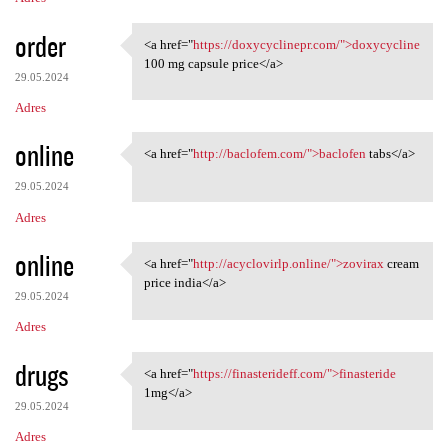
order
<a href="
https://doxycyclinepr.com/">doxycycline
<a href="https:/
100 mg capsule price</a>
29.05.2024
Adres
online
<a href="
http://baclofem.com/">baclofen
tabs</a>
<a href="http://baclofem.com/
29.05.2024
Adres
online
<a href="
http://acyclovirlp.online/">zovirax
cream
<a href="http://acyclovirlp
price india</a>
29.05.2024
Adres
drugs
<a href="
https://finasterideff.com/">finasteride
<a href="https:/
1mg</a>
29.05.2024
Adres