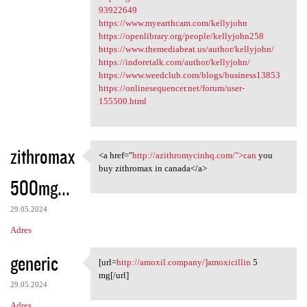
93922649
https://www.myearthcam.com/kellyjohn
https://openlibrary.org/people/kellyjohn258
https://www.themediabeat.us/author/kellyjohn/
https://indoretalk.com/author/kellyjohn/
https://www.weedclub.com/blogs/business13853
https://onlinesequencer.net/forum/user-
155500.html
zithromax
<a href="
http://azithromycinhq.com/">can
you
<a href="http:/
buy zithromax in canada</a>
500mg...
29.05.2024
Adres
generic
[url=
http://amoxil.company/]amoxicillin
5
[url=http://amoxil.company/
mg[/url]
29.05.2024
Adres