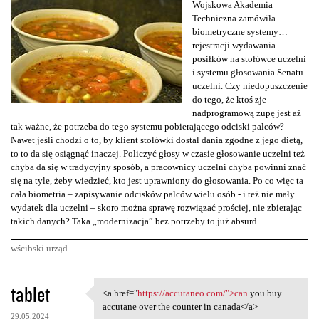
Wojskowa Akademia
Techniczna zamówiła
biometryczne systemy…
rejestracji wydawania
posiłków na stołówce uczelni
i systemu głosowania Senatu
uczelni. Czy niedopuszczenie
do tego, że ktoś zje
nadprogramową zupę jest aż
tak ważne, że potrzeba do tego systemu pobierającego odciski palców?
Nawet jeśli chodzi o to, by klient stołówki dostał dania zgodne z jego dietą,
to to da się osiągnąć inaczej. Policzyć głosy w czasie głosowanie uczelni też
chyba da się w tradycyjny sposób, a pracownicy uczelni chyba powinni znać
się na tyle, żeby wiedzieć, kto jest uprawniony do głosowania. Po co więc ta
cała biometria – zapisywanie odcisków palców wielu osób - i też nie mały
wydatek dla uczelni – skoro można sprawę rozwiązać prościej, nie zbierając
takich danych? Taka „modernizacja” bez potrzeby to już absurd.
wścibski urząd
K
tablet
<a href="
https://accutaneo.com/">can
you buy
<a href="https://accutaneo
o
accutane over the counter in canada</a>
29.05.2024