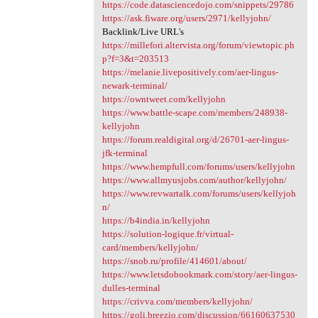
https://code.datasciencedojo.com/snippets/29786
https://ask.fiware.org/users/2971/kellyjohn/
Backlink/Live URL's
https://millefori.altervista.org/forum/viewtopic.ph
p?f=3&t=203513
https://melanie.livepositively.com/aer-lingus-
newark-terminal/
https://owntweet.com/kellyjohn
https://www.battle-scape.com/members/248938-
kellyjohn
https://forum.realdigital.org/d/26701-aer-lingus-
jfk-terminal
https://www.hempfull.com/forums/users/kellyjohn
https://www.allmyusjobs.com/author/kellyjohn/
https://www.revwartalk.com/forums/users/kellyjoh
n/
https://b4india.in/kellyjohn
https://solution-logique.fr/virtual-
card/members/kellyjohn/
https://snob.ru/profile/414601/about/
https://www.letsdobookmark.com/story/aer-lingus-
dulles-terminal
https://crivva.com/members/kellyjohn/
https://goli.breezio.com/discussion/66160637530