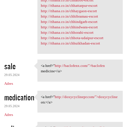
http://rihana.co.in/chhatroo-escort
http://rihana.co.in/chhattarpur-escort
http://rihana.co.in/chhaygaon-escort
http://rihana.co.in/chhibramau-escort
http://rihana.co.in/chhindgarh-escort
http://rihana.co.in/chhindwara-escort
http://rihana.co.in/chhorahi-escort
http://rihana.co.in/chhota-udaipur-escort
http://rihana.co.in/chhuikhadan-escort
sale
<a href="
http://baclofenx.com/">baclofen
<a href="http://baclofenx.com
medicine</a>
29.05.2024
Adres
medication
<a href="
http://doxycyclinepr.com/">doxycycline
<a href="http://doxycyclinepr
otc</a>
29.05.2024
Adres