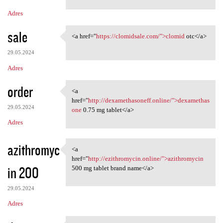
Adres
sale
<a href="
https://clomidsale.com/">clomid
otc</a>
<a href="https://clomidsale
29.05.2024
Adres
order
<a
<a href="http:/
href="
http://dexamethasoneff.online/">dexamethas
29.05.2024
one
0.75 mg tablet</a>
Adres
azithromyc
<a
<a href="http://ezithromycin
href="
http://ezithromycin.online/">azithromycin
in 200
500 mg tablet brand name</a>
29.05.2024
Adres