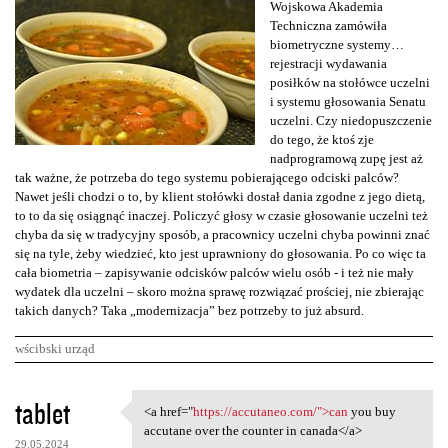
Wojskowa Akademia
Techniczna zamówiła
biometryczne systemy…
rejestracji wydawania
posiłków na stołówce uczelni
i systemu głosowania Senatu
uczelni. Czy niedopuszczenie
do tego, że ktoś zje
nadprogramową zupę jest aż
tak ważne, że potrzeba do tego systemu pobierającego odciski palców?
Nawet jeśli chodzi o to, by klient stołówki dostał dania zgodne z jego dietą,
to to da się osiągnąć inaczej. Policzyć głosy w czasie głosowanie uczelni też
chyba da się w tradycyjny sposób, a pracownicy uczelni chyba powinni znać
się na tyle, żeby wiedzieć, kto jest uprawniony do głosowania. Po co więc ta
cała biometria – zapisywanie odcisków palców wielu osób - i też nie mały
wydatek dla uczelni – skoro można sprawę rozwiązać prościej, nie zbierając
takich danych? Taka „modernizacja” bez potrzeby to już absurd.
wścibski urząd
K
tablet
<a href="
https://accutaneo.com/">can
you buy
<a href="https://accutaneo
o
accutane over the counter in canada</a>
29.05.2024