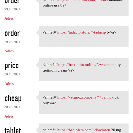
<a href="http://okmodafinil
online usa</a>
29.05.2024
Adres
order
<a href="
https://tadacip.store/">tadacip
5</a>
<a href="https://tadacip
29.05.2024
Adres
price
<a href="
https://itretinoin.online/">where
to buy
<a href="https://itretinoin
tretinoin cream</a>
30.05.2024
Adres
cheap
<a href="
https://vermox.company/">vermox
uk
<a href="https://vermox
buy</a>
30.05.2024
Adres
tablet
<a href="
https://baclofem.com/">baclofen
20 mg