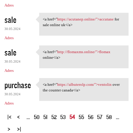
Adres
sale
<a href="
https://acutanep.online/">accutane
for
<a href="https://acutanep
sale online uk</a>
30.05.2024
Adres
sale
<a href="
http://flomaxms.online/">flomax
<a href="http://flomaxms
online</a>
30.05.2024
Adres
purchase
<a href="
https://albuterolp.com/">ventolin
over
<a href="https://albuterolp
the counter canada</a>
30.05.2024
Adres
S
…
50
51
52
53
54
55
56
57
58
…
t
r