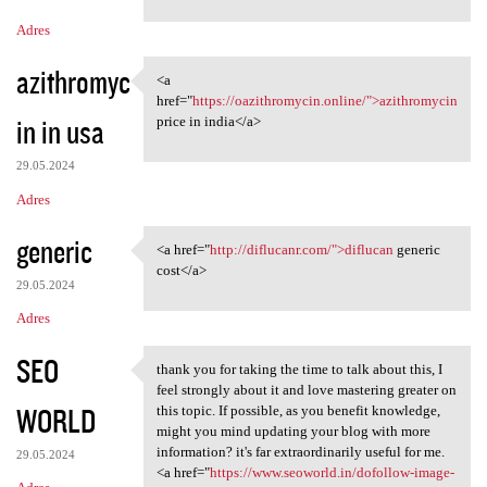
m
Adres
e
n
azithromyc
<a
<a href="https:/
t
href="
https://oazithromycin.online/">azithromycin
in in usa
price in india</a>
a
r
29.05.2024
z
Adres
e
generic
<a href="
http://diflucanr.com/">diflucan
generic
<a href="http://diflucanr.com
cost</a>
29.05.2024
Adres
SEO
thank you for taking the time to talk about this, I
thank you for taking the time
feel strongly about it and love mastering greater on
WORLD
this topic. If possible, as you benefit knowledge,
might you mind updating your blog with more
information? it's far extraordinarily useful for me.
29.05.2024
<a href="
https://www.seoworld.in/dofollow-image-