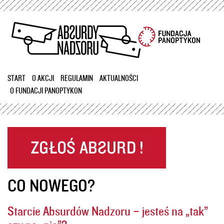
Przejdź
do
treści
START
O AKCJI
REGULAMIN
AKTUALNOŚCI
O FUNDACJI PANOPTYKON
CO NOWEGO?
Starcie Absurdów Nadzoru – jesteś na „tak”