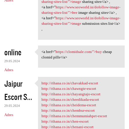
Adres
sharing-sites-list/">image
sharing sites</a> ,
<a href="
https://www.seoworld.in/dofollow-image-
sharing-sites-list/">free
image sharing sites</a> ,
<a href="
https://www.seoworld.in/dofollow-image-
sharing-sites-list/">image
submission sites list</a>
,
online
<a href="
https://clomidsale.com/">buy
cheap
<a href="https://clomidsale
clomid pills</a>
29.05.2024
Adres
Jaipur
http://rihana.co.in/chavakkad-escort
http://rihana.co.in/chavakkad
http://rihana.co.in/chawngte-escort
Escort S...
http://rihana.co.in/chayangtajo-escort
http://rihana.co.in/cheedikada-escort
http://rihana.co.in/cheidema-escort
29.05.2024
http://rihana.co.in/chembur-escort
Adres
http://rihana.co.in/chemmumiahpet-escort
http://rihana.co.in/chen-escort
http://rihana.co.in/chenani-escort