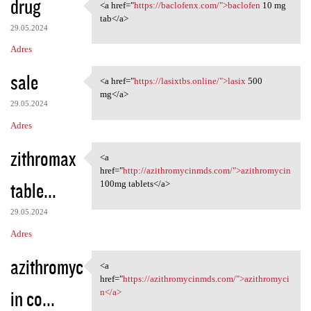
drug
<a href="
https://baclofenx.com/">baclofen
10 mg
<a href="https://baclofenx
tab</a>
29.05.2024
Adres
sale
<a href="
https://lasixtbs.online/">lasix
500
<a href="https://lasixtbs
mg</a>
29.05.2024
Adres
zithromax
<a
<a href="http:/
href="
http://azithromycinmds.com/">azithromycin
table...
100mg tablets</a>
29.05.2024
Adres
azithromyc
<a
<a href="https:/
href="
https://azithromycinmds.com/">azithromyci
in co...
n</a>