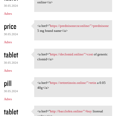
<a href="https://baclofem.com
online</a>
30.05.2024
Adres
price
<a href="
https://prednisonecsr.online/">prednisone
<a href="https:/
5 mg brand name</a>
30.05.2024
Adres
tablet
<a href="
https://declomid.online/">cost
of generic
<a href="https://declomid
clomid</a>
30.05.2024
Adres
pill
<a href="
https://rettretinoin.online/">retin
a 0.05
<a href="https://rettretinoin
40g</a>
30.05.2024
Adres
tablet
<a href="
http://bacclofen.online/">buy
lioresal
<a href="http://bacclofen