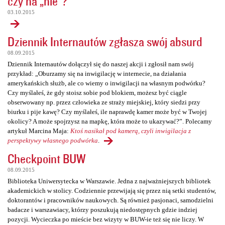
czy na „nie”?
03.10.2015
Dziennik Internautów zgłasza swój absurd
08.09.2015
Dziennik Internautów dołączył się do naszej akcji i zgłosił nam swój
przykład: „Oburzamy się na inwigilację w internecie, na działania
amerykańskich służb, ale co wiemy o inwigilacji na własnym podwórku?
Czy myślałeś, że gdy stoisz sobie pod blokiem, możesz być ciągle
obserwowany np. przez człowieka ze straży miejskiej, który siedzi przy
biurku i pije kawę? Czy myślałeś, ile naprawdę kamer może być w Twojej
okolicy? A może spojrzysz na mapkę, która może to ukazywać?”. Polecamy
artykuł Marcina Maja:
Ktoś nasikał pod kamerą, czyli inwigilacja z
perspektywy własnego podwórka
.
Checkpoint BUW
08.09.2015
Biblioteka Uniwersytecka w Warszawie. Jedna z najważniejszych bibliotek
akademickich w stolicy. Codziennie przewijają się przez nią setki studentów,
doktorantów i pracowników naukowych. Są również pasjonaci, samodzielni
badacze i warszawiacy, którzy poszukują niedostępnych gdzie indziej
pozycji. Wycieczka po mieście bez wizyty w BUW-ie też się nie liczy. W