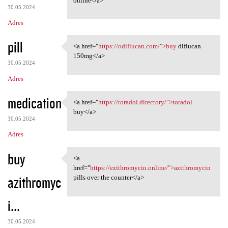
online</a>
30.05.2024
Adres
pill
<a href="
https://odiflucan.com/">buy
diflucan
<a href="https://odiflucan
150mg</a>
30.05.2024
Adres
medication
<a href="
https://toradol.directory/">toradol
<a href="https://toradol
buy</a>
30.05.2024
Adres
buy
<a
<a href="https://ezithromycin
href="
https://ezithromycin.online/">azithromycin
azithromyc
pills over the counter</a>
i...
30.05.2024