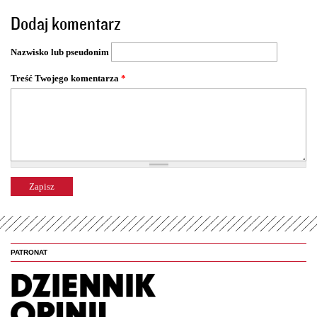
o
Dodaj komentarz
n
y
Nazwisko lub pseudonim
Treść Twojego komentarza
*
PATRONAT