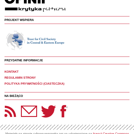
PROJEKT WSPIERA
PRZYDATNE INFORMACJE
KONTAKT
REGULAMIN STRONY
POLITYKA PRYWATNOŚCI (CIASTECZKA)
NA BIEŻĄCO
etter Panoptyka
Twitter
Facebook
<
Materiały na stronie cyfrowa-wyprawka.org są udostępniane na
licencji Creative Commons