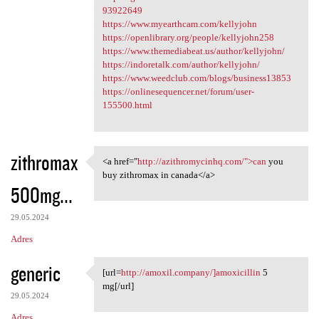
93922649
https://www.myearthcam.com/kellyjohn
https://openlibrary.org/people/kellyjohn258
https://www.themediabeat.us/author/kellyjohn/
https://indoretalk.com/author/kellyjohn/
https://www.weedclub.com/blogs/business13853
https://onlinesequencer.net/forum/user-
155500.html
zithromax
<a href="
http://azithromycinhq.com/">can
you
<a href="http:/
buy zithromax in canada</a>
500mg...
29.05.2024
Adres
generic
[url=
http://amoxil.company/]amoxicillin
5
[url=http://amoxil.company/
mg[/url]
29.05.2024
Adres