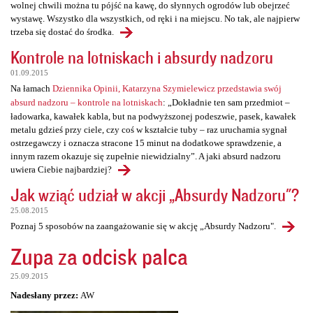
wolnej chwili można tu pójść na kawę, do słynnych ogrodów lub obejrzeć
wystawę. Wszystko dla wszystkich, od ręki i na miejscu. No tak, ale najpierw
trzeba się dostać do środka.
Kontrole na lotniskach i absurdy nadzoru
01.09.2015
Na łamach
Dziennika Opinii, Katarzyna Szymielewicz przedstawia swój
absurd nadzoru – kontrole na lotniskach
: „Dokładnie ten sam przedmiot –
ładowarka, kawałek kabla, but na podwyższonej podeszwie, pasek, kawałek
metalu gdzieś przy ciele, czy coś w kształcie tuby – raz uruchamia sygnał
ostrzegawczy i oznacza stracone 15 minut na dodatkowe sprawdzenie, a
innym razem okazuje się zupełnie niewidzialny”. A jaki absurd nadzoru
uwiera Ciebie najbardziej?
Jak wziąć udział w akcji „Absurdy Nadzoru"?
25.08.2015
Poznaj 5 sposobów na zaangażowanie się w akcję „Absurdy Nadzoru".
Zupa za odcisk palca
25.09.2015
Nadesłany przez:
AW