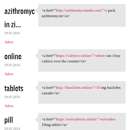
azithromyc
<a href="
http://azithromycinmds.com/">z
pack
<a href="http:/
azithromycin</a>
in zi...
29.05.2024
Adres
online
<a href="
https://valtrexv.online/">where
can i buy
<a href="https://valtrexv
valtrex over the counter</a>
29.05.2024
Adres
tablets
<a href="
http://ibaclofen.online/">10
mg baclofen
<a href="http://ibaclofen
canada</a>
29.05.2024
Adres
pill
<a href="
https://nolvadexin.online/">nolvadex
<a href="https://nolvadexin
10mg tablet</a>
29.05.2024