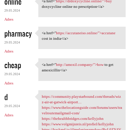
online
<a href="
https://drdoxycycline.online/">buy
<a href="https:/
doxycycline online no prescription</a>
29.05.2024
Adres
pharmacy
<a href="
https://accutaneiso.online/">accutane
<a href="https://accutaneiso
cost in india</a>
29.05.2024
Adres
cheap
<a href="
http://amoxil.company/">how
to get
<a href="http://amoxil
amoxicillin</a>
29.05.2024
Adres
d
https://community.playstarbound.com/threads/wiz
https://community
z-air-at-gatwick-airport....
29.05.2024
https://www.thelocationguide.com/forums/users/tra
velroutemailgmail-com/
Adres
https://thehealthbridges.com/kellyjohn
https://www.volgmijnreis.nl/profiel/kellyjohn
https://hackmd.io/@melanieearnshaw/ByL0ZY4V