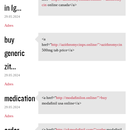
in 1g...
cin
online canada</a>
29.05.2024
Adres
buy
<a
<a href="http:/
href="
http://azithromycinps.online/">azithromycin
generic
500mg tab price</a>
zit...
29.05.2024
Adres
medication
<a href="
http://modafinilon.online/">buy
<a href="http://modafinilon
modafinil usa online</a>
29.05.2024
Adres
order
<a href="
http://okmodafinil.com/">order
modafinil