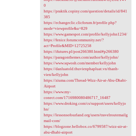
0
https://praktik.copiny.com/question/details/id/841
385
https://echangeclic.clicforum.fr/profile.php?
mode=viewprofile&u=829
https://www.gamespot.com/profile/kellyjohn1234/
https://fenice.forumcommunity.net/?
act=Profile&MID=12725258
https://ifutures.pl/post266380.html#p266380
https://paragonthemes.com/author/kellyjohn/
https://www.sqwosh.com/member/kellyjohn
https://danluatold.thuvienphapluat.vn/thanh-
vien/kellyjohn
https://ziuma.com/Thread-Wizz-Air-at-Abu-Dhabi-
Airport
https://www.my-
conect.com/1716980080486717_16487
https://www.droking.com/cs/support/users/kellyjo
hn/
https://lessonsofourland.org/users/travelroutemailg
mail-com/
https://blogzone.hellobox.co/6799587/wizz-air-at-
abu-dhabi-airport