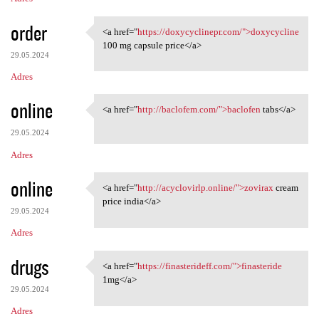
order
<a href="
https://doxycyclinepr.com/">doxycycline
<a href="https:/
100 mg capsule price</a>
29.05.2024
Adres
online
<a href="
http://baclofem.com/">baclofen
tabs</a>
<a href="http://baclofem.com/
29.05.2024
Adres
online
<a href="
http://acyclovirlp.online/">zovirax
cream
<a href="http://acyclovirlp
price india</a>
29.05.2024
Adres
drugs
<a href="
https://finasterideff.com/">finasteride
<a href="https:/
1mg</a>
29.05.2024
Adres