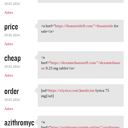
29.05.2024
Adres
price
<a href="
https://finasterideff.com/">finasteride
for
<a href="https:/
sale</a>
29.05.2024
Adres
cheap
<a
<a href="https:/
href="
https://dexamethasoneff.com/">dexamethaso
29.05.2024
ne
0.25 mg tablet</a>
Adres
order
[url=
https://xlyrica.com/]medicine
lyrica 75
[url=https://xlyrica.com/
mg[/url]
29.05.2024
Adres
azithromyc
<a
<a href="https:/
href="
https://azithromycinmds.online/">azithromy