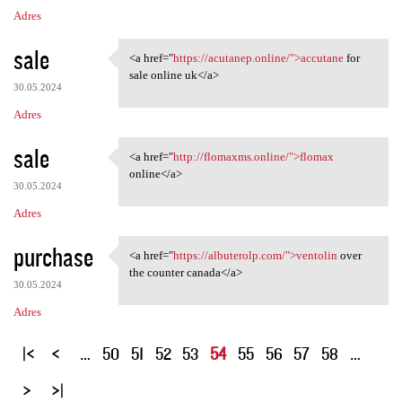
Adres
sale
<a href="
https://acutanep.online/">accutane
for
<a href="https://acutanep
sale online uk</a>
30.05.2024
Adres
sale
<a href="
http://flomaxms.online/">flomax
<a href="http://flomaxms
online</a>
30.05.2024
Adres
purchase
<a href="
https://albuterolp.com/">ventolin
over
<a href="https://albuterolp
the counter canada</a>
30.05.2024
Adres
S
…
50
51
52
53
54
55
56
57
58
…
t
r