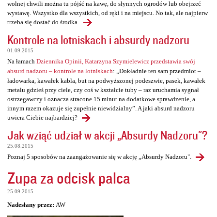
wolnej chwili można tu pójść na kawę, do słynnych ogrodów lub obejrzeć
wystawę. Wszystko dla wszystkich, od ręki i na miejscu. No tak, ale najpierw
trzeba się dostać do środka.
Kontrole na lotniskach i absurdy nadzoru
01.09.2015
Na łamach
Dziennika Opinii, Katarzyna Szymielewicz przedstawia swój
absurd nadzoru – kontrole na lotniskach
: „Dokładnie ten sam przedmiot –
ładowarka, kawałek kabla, but na podwyższonej podeszwie, pasek, kawałek
metalu gdzieś przy ciele, czy coś w kształcie tuby – raz uruchamia sygnał
ostrzegawczy i oznacza stracone 15 minut na dodatkowe sprawdzenie, a
innym razem okazuje się zupełnie niewidzialny”. A jaki absurd nadzoru
uwiera Ciebie najbardziej?
Jak wziąć udział w akcji „Absurdy Nadzoru"?
25.08.2015
Poznaj 5 sposobów na zaangażowanie się w akcję „Absurdy Nadzoru".
Zupa za odcisk palca
25.09.2015
Nadesłany przez:
AW