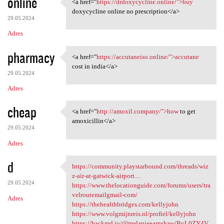
online
<a href="
https://drdoxycycline.online/">buy
<a href="https:/
doxycycline online no prescription</a>
29.05.2024
Adres
pharmacy
<a href="
https://accutaneiso.online/">accutane
<a href="https://accutaneiso
cost in india</a>
29.05.2024
Adres
cheap
<a href="
http://amoxil.company/">how
to get
<a href="http://amoxil
amoxicillin</a>
29.05.2024
Adres
d
https://community.playstarbound.com/threads/wiz
https://community
z-air-at-gatwick-airport....
29.05.2024
https://www.thelocationguide.com/forums/users/tra
velroutemailgmail-com/
Adres
https://thehealthbridges.com/kellyjohn
https://www.volgmijnreis.nl/profiel/kellyjohn
https://hackmd.io/@melanieearnshaw/ByL0ZY4V