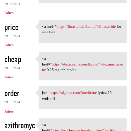
29.05.2024
Adres
price
<a href="
https://finasterideff.com/">finasteride
for
<a href="https:/
sale</a>
29.05.2024
Adres
cheap
<a
<a href="https:/
href="
https://dexamethasoneff.com/">dexamethaso
29.05.2024
ne
0.25 mg tablet</a>
Adres
order
[url=
https://xlyrica.com/]medicine
lyrica 75
[url=https://xlyrica.com/
mg[/url]
29.05.2024
Adres
azithromyc
<a
<a href="https:/
href="
https://azithromycinmds.online/">azithromy