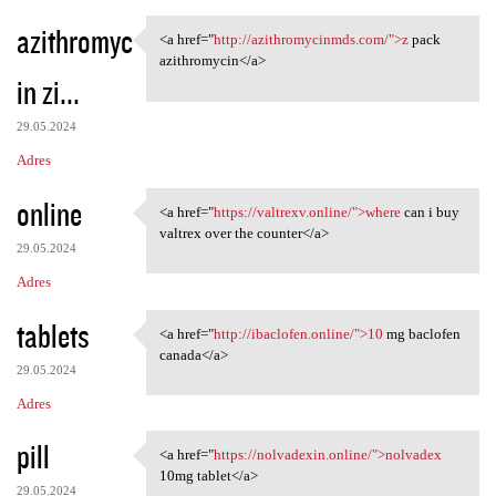
azithromyc
<a href="
http://azithromycinmds.com/">z
pack
<a href="http:/
azithromycin</a>
in zi...
29.05.2024
Adres
online
<a href="
https://valtrexv.online/">where
can i buy
<a href="https://valtrexv
valtrex over the counter</a>
29.05.2024
Adres
tablets
<a href="
http://ibaclofen.online/">10
mg baclofen
<a href="http://ibaclofen
canada</a>
29.05.2024
Adres
pill
<a href="
https://nolvadexin.online/">nolvadex
<a href="https://nolvadexin
10mg tablet</a>
29.05.2024