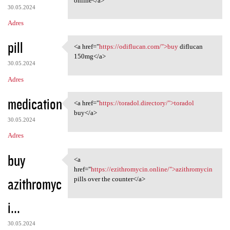
online</a>
30.05.2024
Adres
pill
<a href="
https://odiflucan.com/">buy
diflucan
<a href="https://odiflucan
150mg</a>
30.05.2024
Adres
medication
<a href="
https://toradol.directory/">toradol
<a href="https://toradol
buy</a>
30.05.2024
Adres
buy
<a
<a href="https://ezithromycin
href="
https://ezithromycin.online/">azithromycin
azithromyc
pills over the counter</a>
i...
30.05.2024