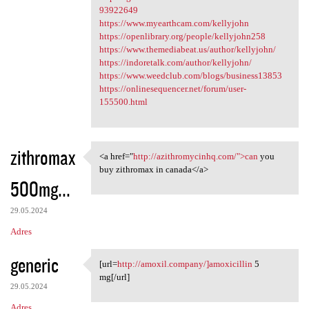
93922649
https://www.myearthcam.com/kellyjohn
https://openlibrary.org/people/kellyjohn258
https://www.themediabeat.us/author/kellyjohn/
https://indoretalk.com/author/kellyjohn/
https://www.weedclub.com/blogs/business13853
https://onlinesequencer.net/forum/user-
155500.html
zithromax
<a href="
http://azithromycinhq.com/">can
you
<a href="http:/
buy zithromax in canada</a>
500mg...
29.05.2024
Adres
generic
[url=
http://amoxil.company/]amoxicillin
5
[url=http://amoxil.company/
mg[/url]
29.05.2024
Adres