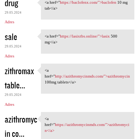
drug
<a href="
https://baclofenx.com/">baclofen
10 mg
<a href="https://baclofenx
tab</a>
29.05.2024
Adres
sale
<a href="
https://lasixtbs.online/">lasix
500
<a href="https://lasixtbs
mg</a>
29.05.2024
Adres
zithromax
<a
<a href="http:/
href="
http://azithromycinmds.com/">azithromycin
table...
100mg tablets</a>
29.05.2024
Adres
azithromyc
<a
<a href="https:/
href="
https://azithromycinmds.com/">azithromyci
in co...
n</a>