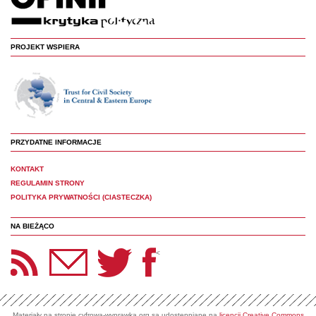
PROJEKT WSPIERA
PRZYDATNE INFORMACJE
KONTAKT
REGULAMIN STRONY
POLITYKA PRYWATNOŚCI (CIASTECZKA)
NA BIEŻĄCO
etter Panoptyka
Twitter
Facebook
<
Materiały na stronie cyfrowa-wyprawka.org są udostępniane na
licencji Creative Commons