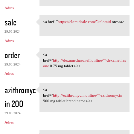
Adres
sale
<a href="
https://clomidsale.com/">clomid
otc</a>
<a href="https://clomidsale
29.05.2024
Adres
order
<a
<a href="http:/
href="
http://dexamethasoneff.online/">dexamethas
29.05.2024
one
0.75 mg tablet</a>
Adres
azithromyc
<a
<a href="http://ezithromycin
href="
http://ezithromycin.online/">azithromycin
in 200
500 mg tablet brand name</a>
29.05.2024
Adres