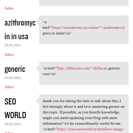
m
Adres
e
n
azithromyc
<a
<a href="https:/
t
href="
https://oazithromycin.online/">azithromycin
in in usa
price in india</a>
a
r
29.05.2024
z
Adres
e
generic
<a href="
http://diflucanr.com/">diflucan
generic
<a href="http://diflucanr.com
cost</a>
29.05.2024
Adres
SEO
thank you for taking the time to talk about this, I
thank you for taking the time
feel strongly about it and love mastering greater on
WORLD
this topic. If possible, as you benefit knowledge,
might you mind updating your blog with more
information? it's far extraordinarily useful for me.
29.05.2024
<a href="
https://www.seoworld.in/dofollow-image-