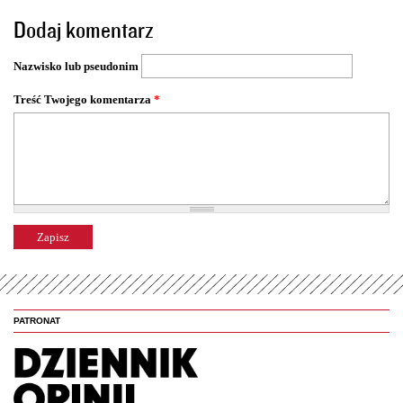
o
Dodaj komentarz
n
y
Nazwisko lub pseudonim
Treść Twojego komentarza
*
PATRONAT