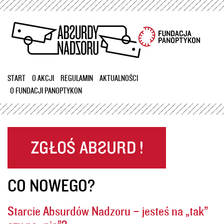
Przejdź
do
treści
START
O AKCJI
REGULAMIN
AKTUALNOŚCI
O FUNDACJI PANOPTYKON
CO NOWEGO?
Starcie Absurdów Nadzoru – jesteś na „tak”