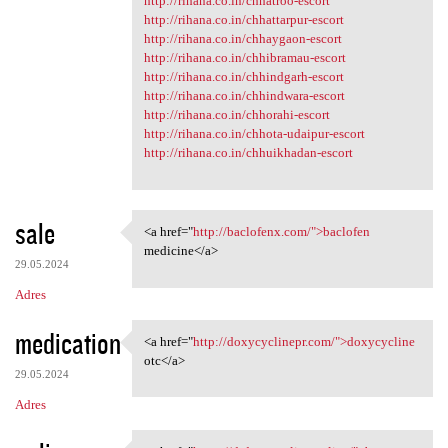
http://rihana.co.in/chhatroo-escort
http://rihana.co.in/chhattarpur-escort
http://rihana.co.in/chhaygaon-escort
http://rihana.co.in/chhibramau-escort
http://rihana.co.in/chhindgarh-escort
http://rihana.co.in/chhindwara-escort
http://rihana.co.in/chhorahi-escort
http://rihana.co.in/chhota-udaipur-escort
http://rihana.co.in/chhuikhadan-escort
sale
<a href="
http://baclofenx.com/">baclofen
<a href="http://baclofenx.com
medicine</a>
29.05.2024
Adres
medication
<a href="
http://doxycyclinepr.com/">doxycycline
<a href="http://doxycyclinepr
otc</a>
29.05.2024
Adres