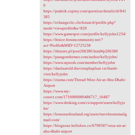
0
https://praktik.copiny.com/question/details/id/841
385
https://echangeclic.clicforum.fr/profile.php?
mode=viewprofile&u=829
https://www.gamespot.com/profile/kellyjohn1234/
https://fenice.forumcommunity.net/?
act=Profile&MID=12725258
https://ifutures.pl/post266380.html#p266380
https://paragonthemes.com/author/kellyjohn/
https://www.sqwosh.com/member/kellyjohn
https://danluatold.thuvienphapluat.vn/thanh-
vien/kellyjohn
https://ziuma.com/Thread-Wizz-Air-at-Abu-Dhabi-
Airport
https://www.my-
conect.com/1716980080486717_16487
https://www.droking.com/cs/support/users/kellyjo
hn/
https://lessonsofourland.org/users/travelroutemailg
mail-com/
https://blogzone.hellobox.co/6799587/wizz-air-at-
abu-dhabi-airport