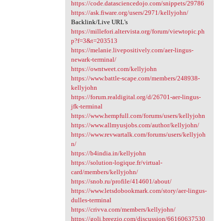
https://code.datasciencedojo.com/snippets/29786
https://ask.fiware.org/users/2971/kellyjohn/
Backlink/Live URL's
https://millefori.altervista.org/forum/viewtopic.ph
p?f=3&t=203513
https://melanie.livepositively.com/aer-lingus-
newark-terminal/
https://owntweet.com/kellyjohn
https://www.battle-scape.com/members/248938-
kellyjohn
https://forum.realdigital.org/d/26701-aer-lingus-
jfk-terminal
https://www.hempfull.com/forums/users/kellyjohn
https://www.allmyusjobs.com/author/kellyjohn/
https://www.revwartalk.com/forums/users/kellyjoh
n/
https://b4india.in/kellyjohn
https://solution-logique.fr/virtual-
card/members/kellyjohn/
https://snob.ru/profile/414601/about/
https://www.letsdobookmark.com/story/aer-lingus-
dulles-terminal
https://crivva.com/members/kellyjohn/
https://goli.breezio.com/discussion/66160637530