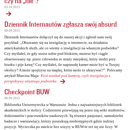
czy na „nie”?
03.10.2015
Dziennik Internautów zgłasza swój absurd
08.09.2015
Dziennik Internautów dołączył się do naszej akcji i zgłosił nam swój
przykład: „Oburzamy się na inwigilację w internecie, na działania
amerykańskich służb, ale co wiemy o inwigilacji na własnym podwórku?
Czy myślałeś, że gdy stoisz sobie pod blokiem, możesz być ciągle
obserwowany np. przez człowieka ze straży miejskiej, który siedzi przy
biurku i pije kawę? Czy myślałeś, ile naprawdę kamer może być w Twojej
okolicy? A może spojrzysz na mapkę, która może to ukazywać?”. Polecamy
artykuł Marcina Maja:
Ktoś nasikał pod kamerą, czyli inwigilacja z
perspektywy własnego podwórka
.
Checkpoint BUW
08.09.2015
Biblioteka Uniwersytecka w Warszawie. Jedna z najważniejszych bibliotek
akademickich w stolicy. Codziennie przewijają się przez nią setki studentów,
doktorantów i pracowników naukowych. Są również pasjonaci, samodzielni
badacze i warszawiacy, którzy poszukują niedostępnych gdzie indziej
pozycji. Wycieczka po mieście bez wizyty w BUW-ie też się nie liczy. W