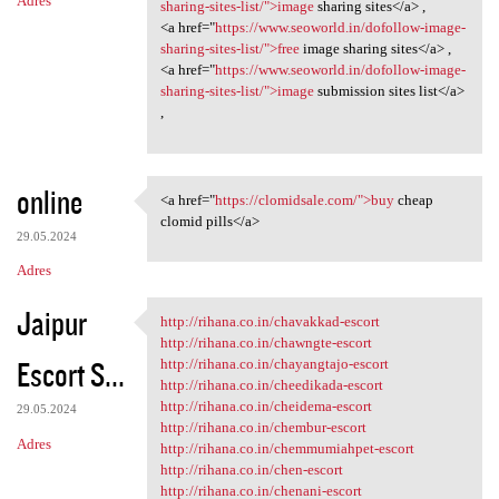
Adres
sharing-sites-list/">image
sharing sites</a> ,
<a href="
https://www.seoworld.in/dofollow-image-
sharing-sites-list/">free
image sharing sites</a> ,
<a href="
https://www.seoworld.in/dofollow-image-
sharing-sites-list/">image
submission sites list</a>
,
online
<a href="
https://clomidsale.com/">buy
cheap
<a href="https://clomidsale
clomid pills</a>
29.05.2024
Adres
Jaipur
http://rihana.co.in/chavakkad-escort
http://rihana.co.in/chavakkad
http://rihana.co.in/chawngte-escort
Escort S...
http://rihana.co.in/chayangtajo-escort
http://rihana.co.in/cheedikada-escort
http://rihana.co.in/cheidema-escort
29.05.2024
http://rihana.co.in/chembur-escort
Adres
http://rihana.co.in/chemmumiahpet-escort
http://rihana.co.in/chen-escort
http://rihana.co.in/chenani-escort