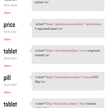
<a href="https://baclofem.com
online</a>
30.05.2024
Adres
price
<a href="
https://prednisonecsr.online/">prednisone
<a href="https:/
5 mg brand name</a>
30.05.2024
Adres
tablet
<a href="
https://declomid.online/">cost
of generic
<a href="https://declomid
clomid</a>
30.05.2024
Adres
pill
<a href="
https://rettretinoin.online/">retin
a 0.05
<a href="https://rettretinoin
40g</a>
30.05.2024
Adres
tablet
<a href="
http://bacclofen.online/">buy
lioresal
<a href="http://bacclofen