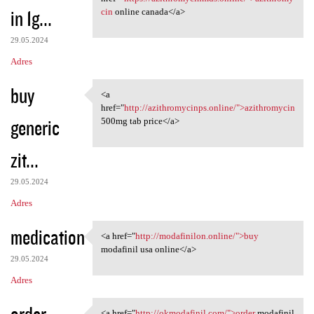
in 1g...
cin
online canada</a>
29.05.2024
Adres
buy
<a
<a href="http:/
href="
http://azithromycinps.online/">azithromycin
generic
500mg tab price</a>
zit...
29.05.2024
Adres
medication
<a href="
http://modafinilon.online/">buy
<a href="http://modafinilon
modafinil usa online</a>
29.05.2024
Adres
order
<a href="
http://okmodafinil.com/">order
modafinil