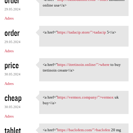
<a href="http://okmodafinil
online usa</a>
29.05.2024
Adres
order
<a href="
https://tadacip.store/">tadacip
5</a>
<a href="https://tadacip
29.05.2024
Adres
price
<a href="
https://itretinoin.online/">where
to buy
<a href="https://itretinoin
tretinoin cream</a>
30.05.2024
Adres
cheap
<a href="
https://vermox.company/">vermox
uk
<a href="https://vermox
buy</a>
30.05.2024
Adres
tablet
<a href="
https://baclofem.com/">baclofen
20 mg