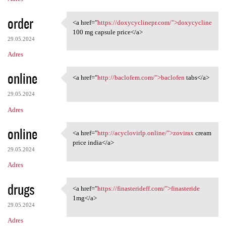
order
<a href="
https://doxycyclinepr.com/">doxycycline
<a href="https:/
100 mg capsule price</a>
29.05.2024
Adres
online
<a href="
http://baclofem.com/">baclofen
tabs</a>
<a href="http://baclofem.com/
29.05.2024
Adres
online
<a href="
http://acyclovirlp.online/">zovirax
cream
<a href="http://acyclovirlp
price india</a>
29.05.2024
Adres
drugs
<a href="
https://finasterideff.com/">finasteride
<a href="https:/
1mg</a>
29.05.2024
Adres