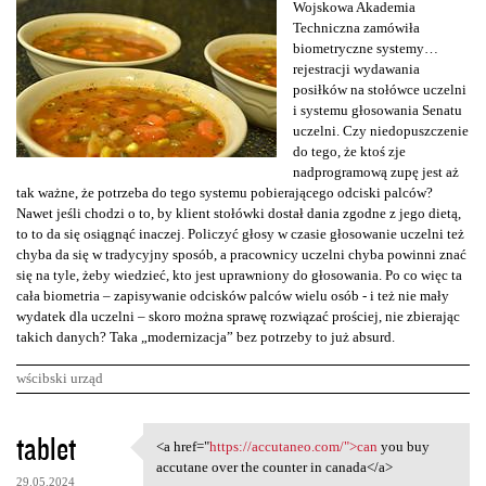
Wojskowa Akademia
Techniczna zamówiła
biometryczne systemy…
rejestracji wydawania
posiłków na stołówce uczelni
i systemu głosowania Senatu
uczelni. Czy niedopuszczenie
do tego, że ktoś zje
nadprogramową zupę jest aż
tak ważne, że potrzeba do tego systemu pobierającego odciski palców?
Nawet jeśli chodzi o to, by klient stołówki dostał dania zgodne z jego dietą,
to to da się osiągnąć inaczej. Policzyć głosy w czasie głosowanie uczelni też
chyba da się w tradycyjny sposób, a pracownicy uczelni chyba powinni znać
się na tyle, żeby wiedzieć, kto jest uprawniony do głosowania. Po co więc ta
cała biometria – zapisywanie odcisków palców wielu osób - i też nie mały
wydatek dla uczelni – skoro można sprawę rozwiązać prościej, nie zbierając
takich danych? Taka „modernizacja” bez potrzeby to już absurd.
wścibski urząd
K
tablet
<a href="
https://accutaneo.com/">can
you buy
<a href="https://accutaneo
o
accutane over the counter in canada</a>
29.05.2024