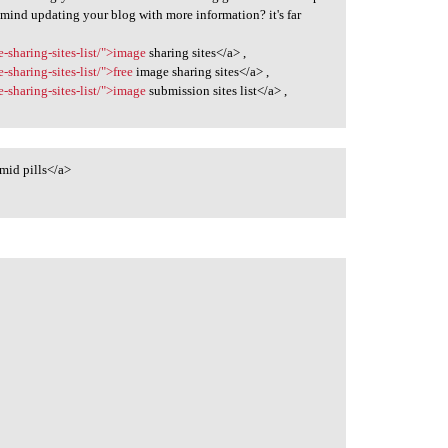
 mind updating your blog with more information? it's far
-sharing-sites-list/">image
sharing sites</a> ,
sharing-sites-list/">free
image sharing sites</a> ,
-sharing-sites-list/">image
submission sites list</a> ,
mid pills</a>