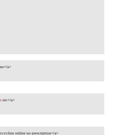
ne</a>
e
otc</a>
cycline online no prescription</a>