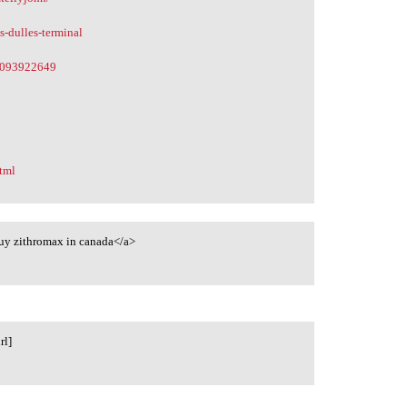
s-dulles-terminal
53093922649
html
uy zithromax in canada</a>
rl]