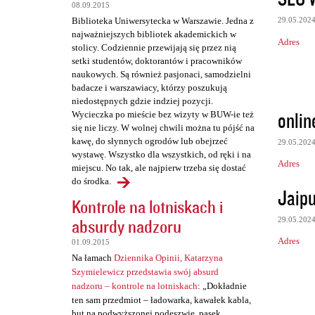
08.09.2015
29.05.202
Biblioteka Uniwersytecka w Warszawie. Jedna z
najważniejszych bibliotek akademickich w
Adres
stolicy. Codziennie przewijają się przez nią
setki studentów, doktorantów i pracowników
naukowych. Są również pasjonaci, samodzielni
badacze i warszawiacy, którzy poszukują
niedostępnych gdzie indziej pozycji.
onlin
Wycieczka po mieście bez wizyty w BUW-ie też
się nie liczy. W wolnej chwili można tu pójść na
kawę, do słynnych ogrodów lub obejrzeć
29.05.202
wystawę. Wszystko dla wszystkich, od ręki i na
Adres
miejscu. No tak, ale najpierw trzeba się dostać
do środka.
Jaipu
Kontrole na lotniskach i
absurdy nadzoru
29.05.202
Adres
01.09.2015
Na łamach
Dziennika Opinii, Katarzyna
Szymielewicz przedstawia swój absurd
nadzoru – kontrole na lotniskach
: „Dokładnie
ten sam przedmiot – ładowarka, kawałek kabla,
but na podwyższonej podeszwie, pasek,