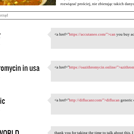
rozwiązać prościej, nie zbierając takich dan
urząd
t
<a href="
https://accutaneo.com/">can
you buy ac
<a href="https://accutaneo
4
romycin in usa
<a href="
https://oazithromycin.online/">azithro
<a href="https:/
4
ic
<a href="
http://diflucanr.com/">diflucan
generic 
<a href="http://diflucanr.com
4
WORLD
thank you for taking the time to talk about this, I