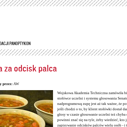
Przejdź
do
treści
DACJI PANOPTYKON
 za odcisk palca
5
y przez:
AW
Wojskowa Akademia Techniczna zamówiła bio
stołówce uczelni i systemu głosowania Senatu
nadprogramową zupę jest aż tak ważne, że po
jeśli chodzi o to, by klient stołówki dostał da
głosy w czasie głosowanie uczelni też chyba 
powinni znać się na tyle, żeby wiedzieć, kto 
zapisywanie odcisków palców wielu osób - i 