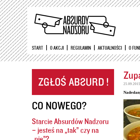
START
O AKCJI
REGULAMIN
AKTUALNOŚCI
O FUN
Zupa
25.09.201
Nadesłan
CO NOWEGO?
Starcie Absurdów Nadzoru
– jesteś na „tak” czy na
„nie”?