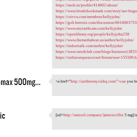
https://snob.ru/profile/414601/about/
https://www.letsdobookmark.com/story/aer-lingu
https://crivva.com/members/kellyjohn/
https://goli.breezio.com/discussion/66160637
https://www.myearthcam.com/kellyjohn
https://openlibrary.org/people/kellyjohn258
https://www.themediabeat.us/author/kellyjohn/
https://indoretalk.com/author/kellyjohn/
https://www.weedclub.com/blogs/business13853
https://onlinesequencer.net/forum/user-155500.
omax 500mg...
<a href="
http://azithromycinhq.com/">can
you b
<a href="http:/
4
ic
[url=
http://amoxil.company/]amoxicillin
5 mg[/u
[url=http://amoxil.company/
4