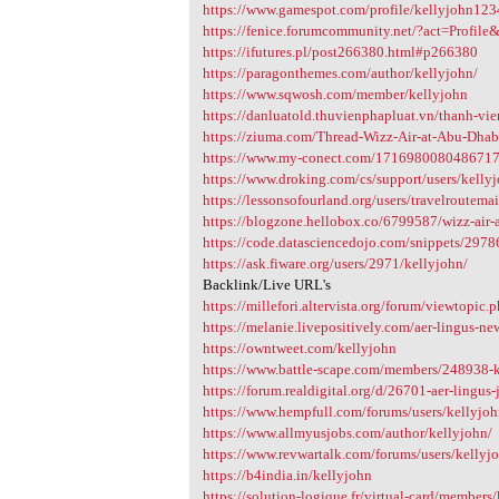
https://www.gamespot.com/profile/kellyjohn123
https://fenice.forumcommunity.net/?act=Profi
https://ifutures.pl/post266380.html#p266380
https://paragonthemes.com/author/kellyjohn/
https://www.sqwosh.com/member/kellyjohn
https://danluatold.thuvienphapluat.vn/thanh-vi
https://ziuma.com/Thread-Wizz-Air-at-Abu-Dhab
https://www.my-conect.com/171698008048671
https://www.droking.com/cs/support/users/kelly
https://lessonsofourland.org/users/travelroutema
https://blogzone.hellobox.co/6799587/wizz-air-a
https://code.datasciencedojo.com/snippets/2978
https://ask.fiware.org/users/2971/kellyjohn/
Backlink/Live URL's
https://millefori.altervista.org/forum/viewtopi
https://melanie.livepositively.com/aer-lingus-ne
https://owntweet.com/kellyjohn
https://www.battle-scape.com/members/248938-
https://forum.realdigital.org/d/26701-aer-lingus-
https://www.hempfull.com/forums/users/kellyjo
https://www.allmyusjobs.com/author/kellyjohn/
https://www.revwartalk.com/forums/users/kellyj
https://b4india.in/kellyjohn
https://solution-logique.fr/virtual-card/members