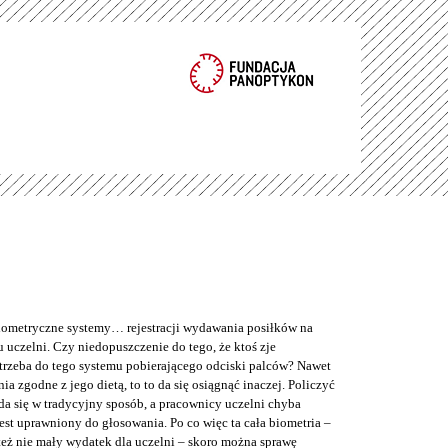
metryczne systemy… rejestracji wydawania posiłków na
 uczelni. Czy niedopuszczenie do tego, że ktoś zje
trzeba do tego systemu pobierającego odciski palców? Nawet
nia zgodne z jego dietą, to to da się osiągnąć inaczej. Policzyć
da się w tradycyjny sposób, a pracownicy uczelni chyba
jest uprawniony do głosowania. Po co więc ta cała biometria –
też nie mały wydatek dla uczelni – skoro można sprawę