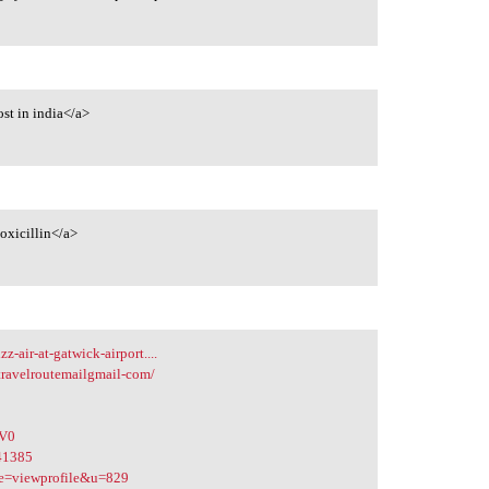
st in india</a>
oxicillin</a>
-air-at-gatwick-airport....
travelroutemailgmail-com/
4V0
841385
ode=viewprofile&u=829