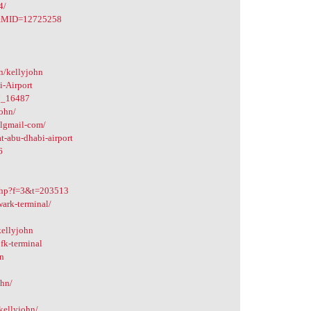
4/
le&MID=12725258
en/kellyjohn
i-Airport
7_16487
john/
ilgmail-com/
t-abu-dhabi-airport
6
c.php?f=3&t=203513
wark-terminal/
kellyjohn
jfk-terminal
hn
ohn/
/kellyjohn/