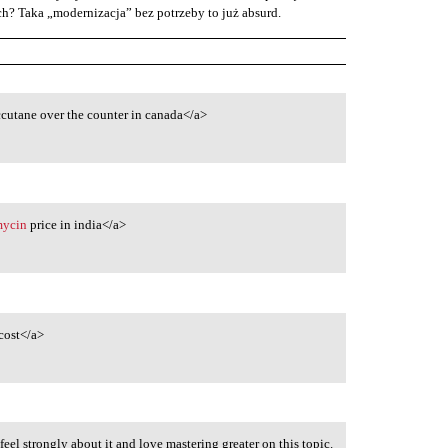
ych? Taka „modernizacja” bez potrzeby to już absurd.
cutane over the counter in canada</a>
mycin
price in india</a>
cost</a>
 feel strongly about it and love mastering greater on this topic.