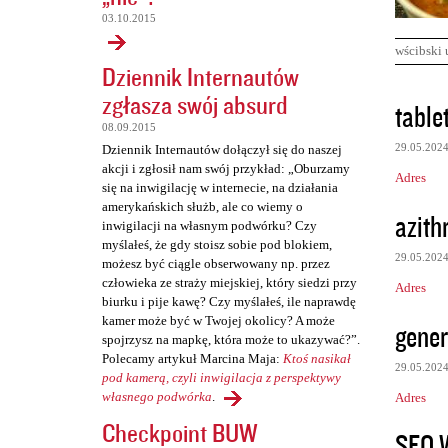
03.10.2015
wścibski 
Dziennik Internautów
zgłasza swój absurd
K
table
o
08.09.2015
29.05.202
Dziennik Internautów dołączył się do naszej
m
akcji i zgłosił nam swój przykład: „Oburzamy
Adres
e
się na inwigilację w internecie, na działania
amerykańskich służb, ale co wiemy o
n
azith
inwigilacji na własnym podwórku? Czy
t
myślałeś, że gdy stoisz sobie pod blokiem,
29.05.202
możesz być ciągle obserwowany np. przez
a
człowieka ze straży miejskiej, który siedzi przy
Adres
r
biurku i pije kawę? Czy myślałeś, ile naprawdę
z
kamer może być w Twojej okolicy? A może
gener
spojrzysz na mapkę, która może to ukazywać?”.
e
Polecamy artykuł Marcina Maja:
Ktoś nasikał
29.05.202
pod kamerą, czyli inwigilacja z perspektywy
własnego podwórka
.
Adres
Checkpoint BUW
SEO 