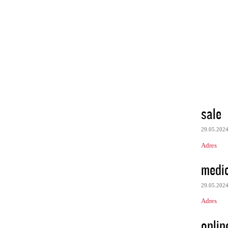
sale
29.05.202
Adres
medic
29.05.202
Adres
onlin