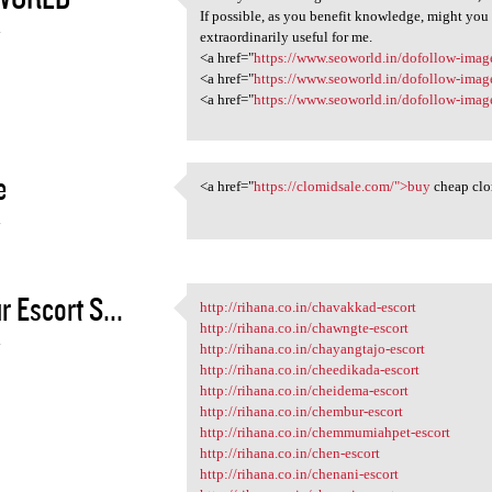
thank you for taking the time
If possible, as you benefit knowledge, might you
4
extraordinarily useful for me.
<a href="
https://www.seoworld.in/dofollow-image
<a href="
https://www.seoworld.in/dofollow-image-
<a href="
https://www.seoworld.in/dofollow-image
e
<a href="
https://clomidsale.com/">buy
cheap clo
<a href="https://clomidsale
4
r Escort S...
http://rihana.co.in/chavakkad-escort
http://rihana.co.in/chavakkad
http://rihana.co.in/chawngte-escort
4
http://rihana.co.in/chayangtajo-escort
http://rihana.co.in/cheedikada-escort
http://rihana.co.in/cheidema-escort
http://rihana.co.in/chembur-escort
http://rihana.co.in/chemmumiahpet-escort
http://rihana.co.in/chen-escort
http://rihana.co.in/chenani-escort