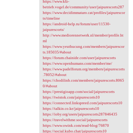
https://www.kfz-
betrieb.vogel.de/community/user/jaipurescorts287
https://www.decidimmataro.cat/profiles/jaipurescor
ts/timeline
https://android-help.ru/forum/user/11530-
jaipurescorts/
http://www.mediorennetwerk.nl/member/profile.ht
ml
https://www.yeuthucung.com/members/jaipurescor
ts.185035/#about
https://forum.chainide.com/user/jaipurescorts
https://www.openhumans.com/member/me/
https://www.padelforum.org/members/jaipurescorts
.78052/#about
https://chodilinh.com/members/jaipurescorts.8065
0/#about
https://prestigioapp.com/social/jaipurescorts
https://twistok.com/jaipurescorts10
https://connected.linkspreed.com/jaipurescorts10
https://talkin.co.ke/jaipurescorts10
https://ioby.org/users/jaipurescorts287846435
https://travelwithme.social/jaipurescorts
https://www.owink.com/read-blog/76870
https://social.kubo.chat/jaipurescorts10