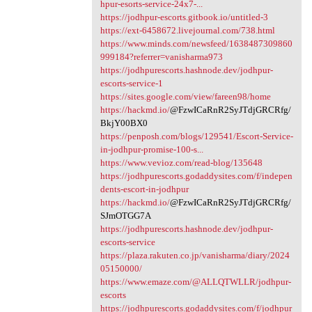
hpur-esorts-service-24x7-...
https://jodhpur-escorts.gitbook.io/untitled-3
https://ext-6458672.livejournal.com/738.html
https://www.minds.com/newsfeed/1638487309860
999184?referrer=vanisharma973
https://jodhpurescorts.hashnode.dev/jodhpur-
escorts-service-1
https://sites.google.com/view/fareen98/home
https://hackmd.io/
@FzwICaRnR2SyJTdjGRCRfg/
BkjY00BX0
https://penposh.com/blogs/129541/Escort-Service-
in-jodhpur-promise-100-s...
https://www.vevioz.com/read-blog/135648
https://jodhpurescorts.godaddysites.com/f/indepen
dents-escort-in-jodhpur
https://hackmd.io/
@FzwICaRnR2SyJTdjGRCRfg/
SJmOTGG7A
https://jodhpurescorts.hashnode.dev/jodhpur-
escorts-service
https://plaza.rakuten.co.jp/vanisharma/diary/2024
05150000/
https://www.emaze.com/@ALLQTWLLR/jodhpur-
escorts
https://jodhpurescorts.godaddysites.com/f/jodhpur