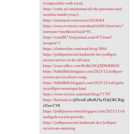
is-impossible-with-a-jod...
https://write.as/vanisharma/all-the-pressures-and-
troubles-inside-your-l...
https://anotepad.com/notes/i2k28xb4
https://www.evernote.com/shard/s430/client/snv?
isnewsnv=true&noteGuid=91...
https://vani987.livejournal.com/475.html?
newpost=1
https://chatterchat.com/read-blog/3664
https://jodhpurescorts.hashnode.dev/jodhpur-
escorts-service-is-for-all-men
https://sway.office.com/KoBz18GjXDWBHiG0
https://hdhdfhfd.blogspot.com/2023/12/jodhpur-
escorts-are-excellent-comp...
https://hdhdfhfd.blogspot.com/2023/12/call-girls-
in-jodhpur-areunique.html
https://www.vevioz.com/read-blog/71707
https://hackmd.io/
@FzwICaRnR2SyJTdjGRCRfg/
rJ2ze-CV6
https://jodhpurescortsss.blogspot.com/2023/11/ch
andigarh-escorts-provide...
https://jodhpurescorts.hashnode.dev/jodhpur-
escorts-are-amazing