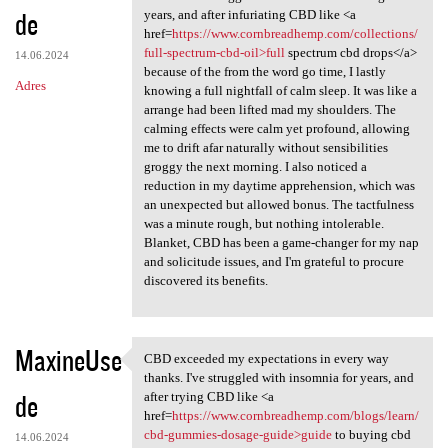
de
years, and after infuriating CBD like <a
href=
https://www.cornbreadhemp.com/collections/
full-spectrum-cbd-oil>full
spectrum cbd drops</a>
14.06.2024
because of the from the word go time, I lastly
Adres
knowing a full nightfall of calm sleep. It was like a
arrange had been lifted mad my shoulders. The
calming effects were calm yet profound, allowing
me to drift afar naturally without sensibilities
groggy the next morning. I also noticed a
reduction in my daytime apprehension, which was
an unexpected but allowed bonus. The tactfulness
was a minute rough, but nothing intolerable.
Blanket, CBD has been a game-changer for my nap
and solicitude issues, and I'm grateful to procure
discovered its benefits.
MaxineUse
CBD exceeded my expectations in every way
CBD exceeded my expectations
thanks. I've struggled with insomnia for years, and
de
after trying CBD like <a
href=
https://www.cornbreadhemp.com/blogs/learn/
cbd-gummies-dosage-guide>guide
to buying cbd
14.06.2024