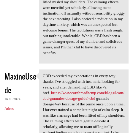
lifted misled my shoulders. The calming effects
were merciful yet scholarly, allowing me to
inclination off naturally without sensibility groggy
the next morning. I also noticed a reduction in my
daytime anxiety, which was an unexpected but
welcome bonus. The tactfulness was a flash rough,
but nothing intolerable. Whole, CBD has been a
game-changer quest of my slumber and solicitude
issues, and I'm thankful to have discovered its
benefits.
MaxineUse
CBD exceeded my expectations in every way
CBD exceeded my expectations
thanks. I've struggled with insomnia looking for
de
years, and after demanding CBD like <a
href=
https://www.cornbreadhemp.com/blogs/learn/
cbd-gummies-dosage-guide>cbd
gummie
16.06.2024
dosage</a> because of the prime once upon a time,
Adres
I for ever trained a complete night of calm sleep. It
was like a arrange had been lifted off my shoulders.
The calming effects were gentle despite it
scholarly, allowing me to roam off logically
without feeling punchy the next morning. I also