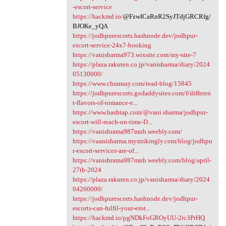
-escort-service
https://hackmd.io/
@FzwICaRnR2SyJTdjGRCRfg/
BJOKe_yQA
https://jodhpurescorts.hashnode.dev/jodhpur-
escort-service-24x7-booking
https://vanisharma973.wixsite.com/my-site-7
https://plaza.rakuten.co.jp/vanisharma/diary/2024
05130000/
https://www.chumsay.com/read-blog/15845
https://jodhpurescorts.godaddysites.com/f/differen
t-flavors-of-romance-e...
https://www.hashtap.com/@vani.sharma/jodhpur-
escort-will-reach-on-time-D...
https://vanishrama987mnb.weebly.com/
https://vaanisharma.mystrikingly.com/blog/jodhpu
r-escort-services-are-of...
https://vanishrama987mnb.weebly.com/blog/april-
27th-2024
https://plaza.rakuten.co.jp/vanisharma/diary/2024
04260000/
https://jodhpurescorts.hashnode.dev/jodhpur-
escorts-can-fulfil-your-erot...
https://hackmd.io/pgNDkFoGROyUU-2rc3PrHQ