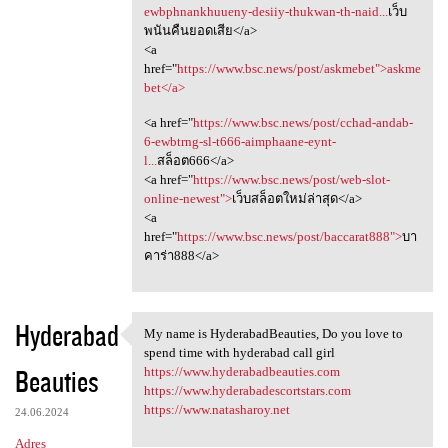
ewbphnankhuueny-desiiy-thukwan-th-naid...
เว็บ
พนันคืนยอดเสีย</a>
<a
href="
https://www.bsc.news/post/askmebet">askme
bet</a>
<a href="
https://www.bsc.news/post/cchad-andab-
6-ewbtrng-sl-t666-aimphaane-eynt-
l...
สล็อต666</a>
<a href="
https://www.bsc.news/post/web-slot-
online-newest">
เว็บสล็อตใหม่ล่าสุด</a>
<a
href="
https://www.bsc.news/post/baccarat888">
บา
คาร่า888</a>
Hyderabad
My name is HyderabadBeauties, Do you love to
My name is HyderabadBeauties,
spend time with hyderabad call girl
Beauties
https://www.hyderabadbeauties.com
https://www.hyderabadescortstars.com
https://www.natasharoy.net
24.06.2024
Adres