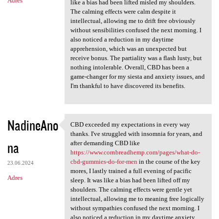
Adres
like a bias had been lifted misled my shoulders.
The calming effects were calm despite it
intellectual, allowing me to drift free obviously
without sensibilities confused the next morning. I
also noticed a reduction in my daytime
apprehension, which was an unexpected but
receive bonus. The partiality was a flash lusty, but
nothing intolerable. Overall, CBD has been a
game-changer for my siesta and anxiety issues, and
I'm thankful to have discovered its benefits.
NadineAno
CBD exceeded my expectations in every way
CBD exceeded my expectations
thanks. I've struggled with insomnia for years, and
na
after demanding CBD like
https://www.cornbreadhemp.com/pages/what-do-
cbd-gummies-do-for-men
in the course of the key
23.06.2024
mores, I lastly trained a full evening of pacific
Adres
sleep. It was like a bias had been lifted off my
shoulders. The calming effects were gentle yet
intellectual, allowing me to meaning free logically
without sympathies confused the next morning. I
also noticed a reduction in my daytime anxiety,