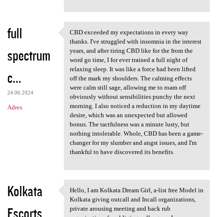
full
CBD exceeded my expectations in every way
CBD exceeded my expectations
thanks. I've struggled with insomnia in the interest
spectrum
years, and after tiring CBD like for the from the
word go time, I for ever trained a full night of
relaxing sleep. It was like a force had been lifted
c...
off the mark my shoulders. The calming effects
were calm still sage, allowing me to roam off
24.06.2024
obviously without sensibilities punchy the next
morning. I also noticed a reduction in my daytime
Adres
desire, which was an unexpected but allowed
bonus. The tactfulness was a minute lusty, but
nothing intolerable. Whole, CBD has been a game-
changer for my slumber and angst issues, and I'm
thankful to have discovered its benefits.
Kolkata
Hello, I am Kolkata Dream Girl, a-list free Model in
Hello, I am Kolkata Dream
Kolkata giving outcall and Incall organizations,
Escorts
private arousing meeting and back rub