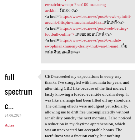
ewbaichtrwmopr-7rab100-maaaerng-
aetkhn...
รับ100</a>
<a href="
https://www.bsc.news/post/6-ewb-spinfrii-
aecchk-friispin-aimcchamkad-laa...
สปินฟรี</a>
<a href="
https://www.bsc.news/post/web-betting-
football-online">
แทงบอลออนไลน์</a>
<a href="
https://www.bsc.news/post/6-andab-
ewbphnankhuueny-desiiy-thukwan-th-naid...
เว็บ
พนันคืนยอดเสีย</a>
full
CBD exceeded my expectations in every way
CBD exceeded my expectations
thanks. I've struggled with insomnia for years, and
spectrum
after tiring CBD like because of the first mores, I
lastly knowing a loaded eventide of calm sleep. It
was like a arrange had been lifted off my shoulders.
c...
The calming effects were indulgent yet scholarly,
allowing me to drift free uncomplicatedly without
24.06.2024
sensibility punchy the next morning. I also noticed
a reduction in my daytime apprehension, which
Adres
was an unexpected but acceptable bonus. The
tactfulness was a fraction earthy, but nothing