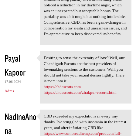
noticed a reduction in my daytime angst, which
was an unexpected but acceptable bonus. The
partiality was a bit rough, but nothing intolerable.
Comprehensive, CBD has been a game-changer in
compensation my siesta and uneasiness issues, and
I'm appreciative to keep discovered its benefits.
Payal
Desiring to sense the extremity of love? Well, our
Desiring to sense the
Chandigarh Escorts are the best providers of
Kapoor
lovemaking sessions to the customers. Well, you
should not take your sexual desires lightly. There
is more into it.
17.06.2024
https://chdescorts.com
Adres
https://chdescorts.com/zirakpur-escorts.html
NadineAno
CBD exceeded my expectations in every way
CBD exceeded my expectations
thanks. I've struggled with insomnia in the interest
na
years, and after infuriating CBD like
https://www.cornbreadhemp.com/products/full-