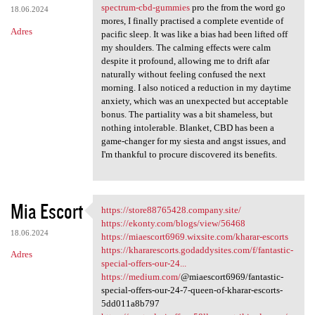
spectrum-cbd-gummies
pro the from the word go
18.06.2024
mores, I finally practised a complete eventide of
Adres
pacific sleep. It was like a bias had been lifted off
my shoulders. The calming effects were calm
despite it profound, allowing me to drift afar
naturally without feeling confused the next
morning. I also noticed a reduction in my daytime
anxiety, which was an unexpected but acceptable
bonus. The partiality was a bit shameless, but
nothing intolerable. Blanket, CBD has been a
game-changer for my siesta and angst issues, and
I'm thankful to procure discovered its benefits.
Mia Escort
https://store88765428.company.site/
https://store88765428.company
https://ekonty.com/blogs/view/56468
18.06.2024
https://miaescort6969.wixsite.com/kharar-escorts
https://khararescorts.godaddysites.com/f/fantastic-
Adres
special-offers-our-24...
https://medium.com/
@miaescort6969/fantastic-
special-offers-our-24-7-queen-of-kharar-escorts-
5dd011a8b797