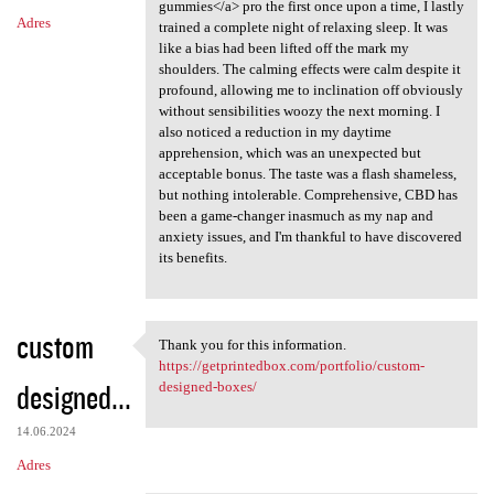
gummies</a> pro the first once upon a time, I lastly
Adres
trained a complete night of relaxing sleep. It was
like a bias had been lifted off the mark my
shoulders. The calming effects were calm despite it
profound, allowing me to inclination off obviously
without sensibilities woozy the next morning. I
also noticed a reduction in my daytime
apprehension, which was an unexpected but
acceptable bonus. The taste was a flash shameless,
but nothing intolerable. Comprehensive, CBD has
been a game-changer inasmuch as my nap and
anxiety issues, and I'm thankful to have discovered
its benefits.
custom
Thank you for this information.
Thank you for this
https://getprintedbox.com/portfolio/custom-
designed...
designed-boxes/
14.06.2024
Adres