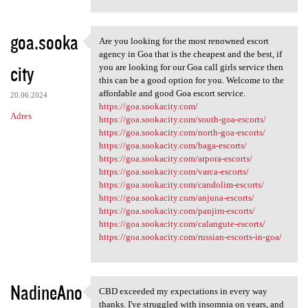
goa.sooka
Are you looking for the most renowned escort
Are you looking for the most
agency in Goa that is the cheapest and the best, if
city
you are looking for our Goa call girls service then
this can be a good option for you. Welcome to the
affordable and good Goa escort service.
20.06.2024
https://goa.sookacity.com/
Adres
https://goa.sookacity.com/south-goa-escorts/
https://goa.sookacity.com/north-goa-escorts/
https://goa.sookacity.com/baga-escorts/
https://goa.sookacity.com/arpora-escorts/
https://goa.sookacity.com/varca-escorts/
https://goa.sookacity.com/candolim-escorts/
https://goa.sookacity.com/anjuna-escorts/
https://goa.sookacity.com/panjim-escorts/
https://goa.sookacity.com/calangute-escorts/
https://goa.sookacity.com/russian-escorts-in-goa/
NadineAno
CBD exceeded my expectations in every way
CBD exceeded my expectations
thanks. I've struggled with insomnia on years, and