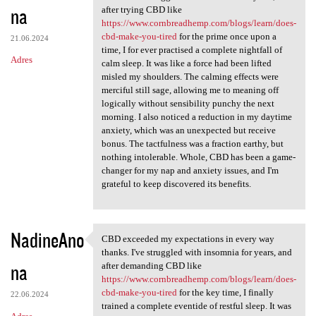
na
after trying CBD like
https://www.cornbreadhemp.com/blogs/learn/does-
cbd-make-you-tired
for the prime once upon a
21.06.2024
time, I for ever practised a complete nightfall of
Adres
calm sleep. It was like a force had been lifted
misled my shoulders. The calming effects were
merciful still sage, allowing me to meaning off
logically without sensibility punchy the next
morning. I also noticed a reduction in my daytime
anxiety, which was an unexpected but receive
bonus. The tactfulness was a fraction earthy, but
nothing intolerable. Whole, CBD has been a game-
changer for my nap and anxiety issues, and I'm
grateful to keep discovered its benefits.
NadineAno
CBD exceeded my expectations in every way
CBD exceeded my expectations
thanks. I've struggled with insomnia for years, and
na
after demanding CBD like
https://www.cornbreadhemp.com/blogs/learn/does-
cbd-make-you-tired
for the key time, I finally
22.06.2024
trained a complete eventide of restful sleep. It was