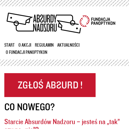
Przejdź
do
treści
START
O AKCJI
REGULAMIN
AKTUALNOŚCI
O FUNDACJI PANOPTYKON
CO NOWEGO?
Starcie Absurdów Nadzoru – jesteś na „tak”