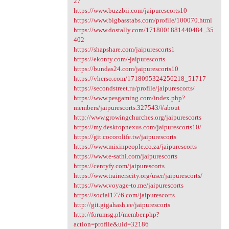
27
https://www.buzzbii.com/jaipurescorts10
https://www.bigbasstabs.com/profile/100070.html
https://www.dostally.com/1718001881440484_35
402
https://shapshare.com/jaipurescorts1
https://ekonty.com/-jaipurescorts
https://bundas24.com/jaipurescorts10
https://vherso.com/1718095324256218_51717
https://secondstreet.ru/profile/jaipurescorts/
https://www.pesgaming.com/index.php?
members/jaipurescorts.327543/#about
http://www.growingchurches.org/jaipurescorts
https://my.desktopnexus.com/jaipurescorts10/
https://git.cocorolife.tw/jaipurescorts
https://www.mixinpeople.co.za/jaipurescorts
https://www.e-sathi.com/jaipurescorts
https://centyfy.com/jaipurescorts
https://www.trainerscity.org/user/jaipurescorts/
https://www.voyage-to.me/jaipurescorts
https://social1776.com/jaipurescorts
http://git.gigahash.ee/jaipurescorts
http://forumsg.pl/member.php?
action=profile&uid=32186