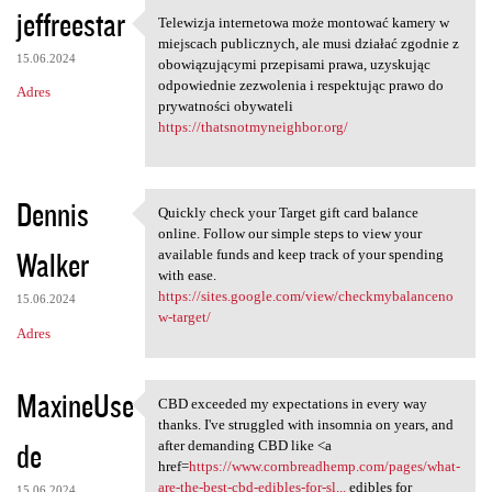
jeffreestar
Telewizja internetowa może montować kamery w
Telewizja internetowa może
miejscach publicznych, ale musi działać zgodnie z
15.06.2024
obowiązującymi przepisami prawa, uzyskując
odpowiednie zezwolenia i respektując prawo do
Adres
prywatności obywateli
https://thatsnotmyneighbor.org/
Dennis
Quickly check your Target gift card balance
Quickly check your Target
online. Follow our simple steps to view your
Walker
available funds and keep track of your spending
with ease.
https://sites.google.com/view/checkmybalanceno
15.06.2024
w-target/
Adres
MaxineUse
CBD exceeded my expectations in every way
CBD exceeded my expectations
thanks. I've struggled with insomnia on years, and
de
after demanding CBD like <a
href=
https://www.cornbreadhemp.com/pages/what-
are-the-best-cbd-edibles-for-sl...
edibles for
15.06.2024