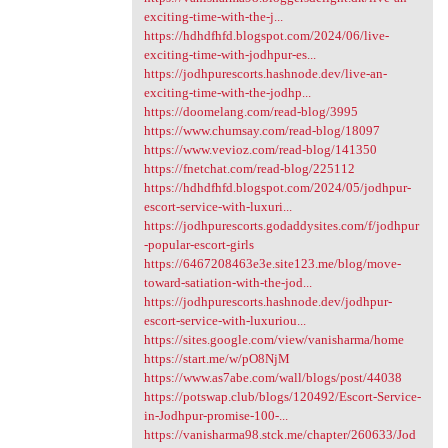
exciting-time-with-the-j...
https://hdhdfhfd.blogspot.com/2024/06/live-
exciting-time-with-jodhpur-es...
https://jodhpurescorts.hashnode.dev/live-an-
exciting-time-with-the-jodhp...
https://doomelang.com/read-blog/3995
https://www.chumsay.com/read-blog/18097
https://www.vevioz.com/read-blog/141350
https://fnetchat.com/read-blog/225112
https://hdhdfhfd.blogspot.com/2024/05/jodhpur-
escort-service-with-luxuri...
https://jodhpurescorts.godaddysites.com/f/jodhpur
-popular-escort-girls
https://6467208463e3e.site123.me/blog/move-
toward-satiation-with-the-jod...
https://jodhpurescorts.hashnode.dev/jodhpur-
escort-service-with-luxuriou...
https://sites.google.com/view/vanisharma/home
https://start.me/w/pO8NjM
https://www.as7abe.com/wall/blogs/post/44038
https://potswap.club/blogs/120492/Escort-Service-
in-Jodhpur-promise-100-...
https://vanisharma98.stck.me/chapter/260633/Jod