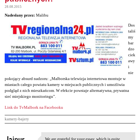
28.08.2015
Nadesłany przez:
Malibu
Dos
taliś
my
bar
dzo
ciek
awy
i
nie
pokojący absurd nadzoru: „Malborska telewizja internetowa montuje w
miastach całego powiatu kamery w miejscach publicznych i umożliwia
podgląd z nich mieszkańcom. W efekcie powstaje alternatywna, prywatna
sieć miejskiego monitoringu”.
Link do TvMalbork na Facebooku
kamery-bajery
K
Jaipur
We are grateful for your essay, which is quite