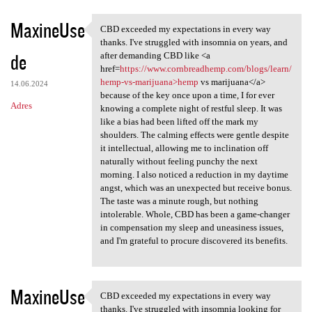
MaxineUse
CBD exceeded my expectations in every way
CBD exceeded my expectations
thanks. I've struggled with insomnia on years, and
de
after demanding CBD like <a
href=
https://www.cornbreadhemp.com/blogs/learn/
hemp-vs-marijuana>hemp
vs marijuana</a>
14.06.2024
because of the key once upon a time, I for ever
Adres
knowing a complete night of restful sleep. It was
like a bias had been lifted off the mark my
shoulders. The calming effects were gentle despite
it intellectual, allowing me to inclination off
naturally without feeling punchy the next
morning. I also noticed a reduction in my daytime
angst, which was an unexpected but receive bonus.
The taste was a minute rough, but nothing
intolerable. Whole, CBD has been a game-changer
in compensation my sleep and uneasiness issues,
and I'm grateful to procure discovered its benefits.
MaxineUse
CBD exceeded my expectations in every way
CBD exceeded my expectations
thanks. I've struggled with insomnia looking for