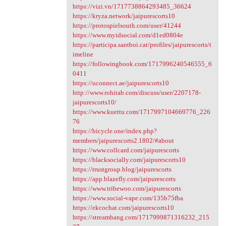
https://vizi.vn/1717738864293485_36624
https://kryza.network/jaipurescorts10
https://protospielsouth.com/user/41244
https://www.myidsocial.com/d1ed0804e
https://participa.santboi.cat/profiles/jaipurescorts/t
imeline
https://followingbook.com/1717996240546555_6
0411
https://uconnect.ae/jaipurescorts10
http://www.rohitab.com/discuss/user/2207178-
jaipurescorts10/
https://www.kuettu.com/1717997104669776_226
76
https://bicycle.one/index.php?
members/jaipurescorts2.1802/#about
https://www.collcard.com/jaipurescorts
https://blacksocially.com/jaipurescorts10
https://trustgroup.blog/jaipurescorts
https://app.blazefly.com/jaipurescorts
https://www.tribewoo.com/jaipurescorts
https://www.social-vape.com/135b75fba
https://ekcochat.com/jaipurescorts10
https://streambang.com/1717999871316232_215