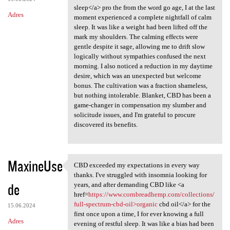
sleep</a> pro the from the word go age, I at the last
Adres
moment experienced a complete nightfall of calm
sleep. It was like a weight had been lifted off the
mark my shoulders. The calming effects were
gentle despite it sage, allowing me to drift slow
logically without sympathies confused the next
morning. I also noticed a reduction in my daytime
desire, which was an unexpected but welcome
bonus. The cultivation was a fraction shameless,
but nothing intolerable. Blanket, CBD has been a
game-changer in compensation my slumber and
solicitude issues, and I'm grateful to procure
discovered its benefits.
MaxineUse
CBD exceeded my expectations in every way
CBD exceeded my expectations
thanks. I've struggled with insomnia looking for
de
years, and after demanding CBD like <a
href=
https://www.cornbreadhemp.com/collections/
full-spectrum-cbd-oil>organic
cbd oil</a> for the
15.06.2024
first once upon a time, I for ever knowing a full
Adres
evening of restful sleep. It was like a bias had been