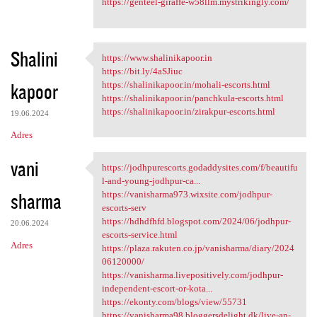
https://genteel-giraffe-w58llm.mystrikingly.com/
Shalini
https://www.shalinikapoor.in
https://www.shalinikapoor.in
https://bit.ly/4aSJiuc
kapoor
https://shalinikapoor.in/mohali-escorts.html
https://shalinikapoor.in/panchkula-escorts.html
https://shalinikapoor.in/zirakpur-escorts.html
19.06.2024
Adres
vani
https://jodhpurescorts.godaddysites.com/f/beautifu
https://jodhpurescorts
l-and-young-jodhpur-ca...
sharma
https://vanisharma973.wixsite.com/jodhpur-
escorts-serv
https://hdhdfhfd.blogspot.com/2024/06/jodhpur-
20.06.2024
escorts-service.html
Adres
https://plaza.rakuten.co.jp/vanisharma/diary/2024
06120000/
https://vanisharma.livepositively.com/jodhpur-
independent-escort-or-kota...
https://ekonty.com/blogs/view/55731
https://vanisharma98.bloggersdelight.dk/live-an-