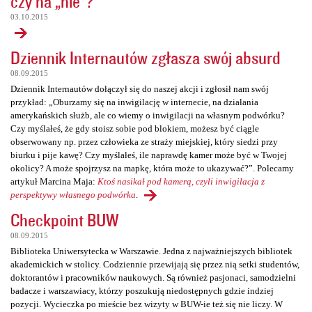
czy na „nie”?
03.10.2015
Dziennik Internautów zgłasza swój absurd
08.09.2015
Dziennik Internautów dołączył się do naszej akcji i zgłosił nam swój
przykład: „Oburzamy się na inwigilację w internecie, na działania
amerykańskich służb, ale co wiemy o inwigilacji na własnym podwórku?
Czy myślałeś, że gdy stoisz sobie pod blokiem, możesz być ciągle
obserwowany np. przez człowieka ze straży miejskiej, który siedzi przy
biurku i pije kawę? Czy myślałeś, ile naprawdę kamer może być w Twojej
okolicy? A może spojrzysz na mapkę, która może to ukazywać?”. Polecamy
artykuł Marcina Maja:
Ktoś nasikał pod kamerą, czyli inwigilacja z
perspektywy własnego podwórka
.
Checkpoint BUW
08.09.2015
Biblioteka Uniwersytecka w Warszawie. Jedna z najważniejszych bibliotek
akademickich w stolicy. Codziennie przewijają się przez nią setki studentów,
doktorantów i pracowników naukowych. Są również pasjonaci, samodzielni
badacze i warszawiacy, którzy poszukują niedostępnych gdzie indziej
pozycji. Wycieczka po mieście bez wizyty w BUW-ie też się nie liczy. W