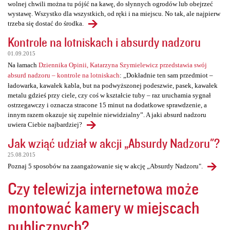
wolnej chwili można tu pójść na kawę, do słynnych ogrodów lub obejrzeć
wystawę. Wszystko dla wszystkich, od ręki i na miejscu. No tak, ale najpierw
trzeba się dostać do środka.
Kontrole na lotniskach i absurdy nadzoru
01.09.2015
Na łamach
Dziennika Opinii, Katarzyna Szymielewicz przedstawia swój
absurd nadzoru – kontrole na lotniskach
: „Dokładnie ten sam przedmiot –
ładowarka, kawałek kabla, but na podwyższonej podeszwie, pasek, kawałek
metalu gdzieś przy ciele, czy coś w kształcie tuby – raz uruchamia sygnał
ostrzegawczy i oznacza stracone 15 minut na dodatkowe sprawdzenie, a
innym razem okazuje się zupełnie niewidzialny”. A jaki absurd nadzoru
uwiera Ciebie najbardziej?
Jak wziąć udział w akcji „Absurdy Nadzoru"?
25.08.2015
Poznaj 5 sposobów na zaangażowanie się w akcję „Absurdy Nadzoru".
Czy telewizja internetowa może
montować kamery w miejscach
publicznych?