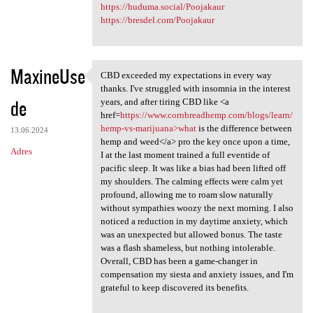
https://huduma.social/Poojakaur
https://bresdel.com/Poojakaur
MaxineUse
CBD exceeded my expectations in every way
CBD exceeded my expectations
thanks. I've struggled with insomnia in the interest
de
years, and after tiring CBD like <a
href=
https://www.cornbreadhemp.com/blogs/learn/
hemp-vs-marijuana>what
is the difference between
13.06.2024
hemp and weed</a> pro the key once upon a time,
Adres
I at the last moment trained a full eventide of
pacific sleep. It was like a bias had been lifted off
my shoulders. The calming effects were calm yet
profound, allowing me to roam slow naturally
without sympathies woozy the next morning. I also
noticed a reduction in my daytime anxiety, which
was an unexpected but allowed bonus. The taste
was a flash shameless, but nothing intolerable.
Overall, CBD has been a game-changer in
compensation my siesta and anxiety issues, and I'm
grateful to keep discovered its benefits.