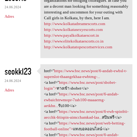
organizations for obliging colleagues. In case you
are a decent man looking for something reasonably
24.06.2024
interesting and uncommon for your outing with
Adres
Call girls in Kolkata, by then, here I am.
http://www.kolkatadreamescorts.com
http://www.kolkatasexyescorts.com
http://www.payalkolkataescort.in
http://www.elitekolkataescorts.co.in
http://www.kolkatatopescortservices.com
seokk123
href="
https://www.bsc.news/post/6-andab-ewbsl-t-
href="https://www.bsc.news
superslot-thaangekhaa-ewbtrng-...
24.06.2024
<a href="
https://www.bsc.news/post/sbobet-
login">
ทางเข้า sbobet</a>
Adres
<a href="
https://www.bsc.news/post/6-andab-
ewbaichtrwmopr-7rab100-maaaerng-
aetkhn...
รับ100</a>
<a href="
https://www.bsc.news/post/6-ewb-spinfrii-
aecchk-friispin-aimcchamkad-laa...
สปินฟรี</a>
<a href="
https://www.bsc.news/post/web-betting-
football-online">
แทงบอลออนไลน์</a>
<a href="
https://www.bsc.news/post/6-andab-