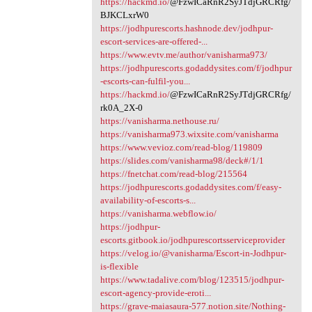
https://hackmd.io/
@FzwICaRnR2SyJTdjGRCRfg/
BJKCLxrW0
https://jodhpurescorts.hashnode.dev/jodhpur-
escort-services-are-offered-...
https://www.evtv.me/author/vanisharma973/
https://jodhpurescorts.godaddysites.com/f/jodhpur
-escorts-can-fulfil-you...
https://hackmd.io/
@FzwICaRnR2SyJTdjGRCRfg/
rk0A_2X-0
https://vanisharma.nethouse.ru/
https://vanisharma973.wixsite.com/vanisharma
https://www.vevioz.com/read-blog/119809
https://slides.com/vanisharma98/deck#/1/1
https://fnetchat.com/read-blog/215564
https://jodhpurescorts.godaddysites.com/f/easy-
availability-of-escorts-s...
https://vanisharma.webflow.io/
https://jodhpur-
escorts.gitbook.io/jodhpurescortsserviceprovider
https://velog.io/@vanisharma/Escort-in-Jodhpur-
is-flexible
https://www.tadalive.com/blog/123515/jodhpur-
escort-agency-provide-eroti...
https://grave-maiasaura-577.notion.site/Nothing-