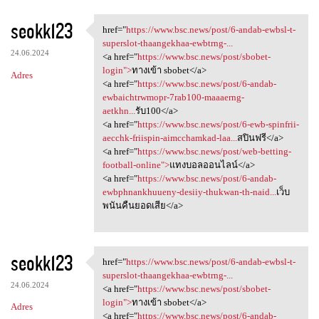
seokk123
href="
https://www.bsc.news/post/6-andab-ewbsl-t-
href="https://www.bsc.news
superslot-thaangekhaa-ewbtrng-...
24.06.2024
<a href="
https://www.bsc.news/post/sbobet-
login">
ทางเข้า sbobet</a>
Adres
<a href="
https://www.bsc.news/post/6-andab-
ewbaichtrwmopr-7rab100-maaaerng-
aetkhn...
รับ100</a>
<a href="
https://www.bsc.news/post/6-ewb-spinfrii-
aecchk-friispin-aimcchamkad-laa...
สปินฟรี</a>
<a href="
https://www.bsc.news/post/web-betting-
football-online">
แทงบอลออนไลน์</a>
<a href="
https://www.bsc.news/post/6-andab-
ewbphnankhuueny-desiiy-thukwan-th-naid...
เว็บ
พนันคืนยอดเสีย</a>
seokk123
href="
https://www.bsc.news/post/6-andab-ewbsl-t-
href="https://www.bsc.news
superslot-thaangekhaa-ewbtrng-...
24.06.2024
<a href="
https://www.bsc.news/post/sbobet-
login">
ทางเข้า sbobet</a>
Adres
<a href="
https://www.bsc.news/post/6-andab-