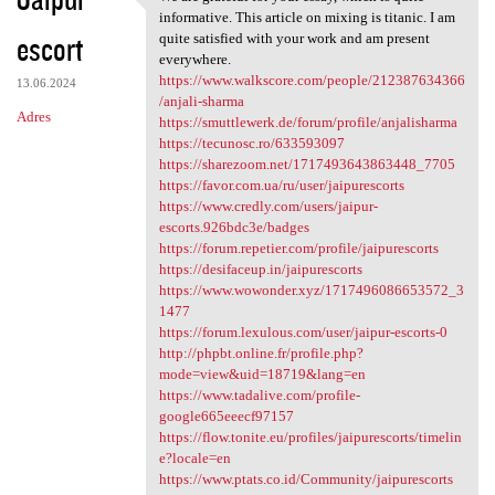
We are grateful for your
o
informative. This article on mixing is titanic. I am
escort
m
quite satisfied with your work and am present
everywhere.
e
https://www.walkscore.com/people/212387634366
13.06.2024
n
/anjali-sharma
Adres
https://smuttlewerk.de/forum/profile/anjalisharma
t
https://tecunosc.ro/633593097
a
https://sharezoom.net/1717493643863448_7705
https://favor.com.ua/ru/user/jaipurescorts
r
https://www.credly.com/users/jaipur-
z
escorts.926bdc3e/badges
https://forum.repetier.com/profile/jaipurescorts
e
https://desifaceup.in/jaipurescorts
https://www.wowonder.xyz/1717496086653572_3
1477
https://forum.lexulous.com/user/jaipur-escorts-0
http://phpbt.online.fr/profile.php?
mode=view&uid=18719&lang=en
https://www.tadalive.com/profile-
google665eeecf97157
https://flow.tonite.eu/profiles/jaipurescorts/timelin
e?locale=en
https://www.ptats.co.id/Community/jaipurescorts