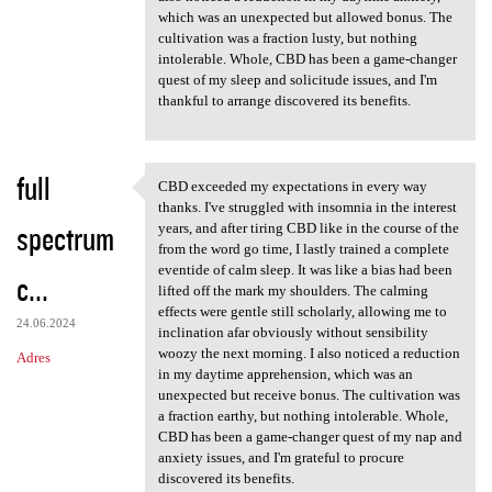
which was an unexpected but allowed bonus. The
cultivation was a fraction lusty, but nothing
intolerable. Whole, CBD has been a game-changer
quest of my sleep and solicitude issues, and I'm
thankful to arrange discovered its benefits.
full
CBD exceeded my expectations in every way
CBD exceeded my expectations
thanks. I've struggled with insomnia in the interest
spectrum
years, and after tiring CBD like in the course of the
from the word go time, I lastly trained a complete
eventide of calm sleep. It was like a bias had been
c...
lifted off the mark my shoulders. The calming
effects were gentle still scholarly, allowing me to
24.06.2024
inclination afar obviously without sensibility
woozy the next morning. I also noticed a reduction
Adres
in my daytime apprehension, which was an
unexpected but receive bonus. The cultivation was
a fraction earthy, but nothing intolerable. Whole,
CBD has been a game-changer quest of my nap and
anxiety issues, and I'm grateful to procure
discovered its benefits.