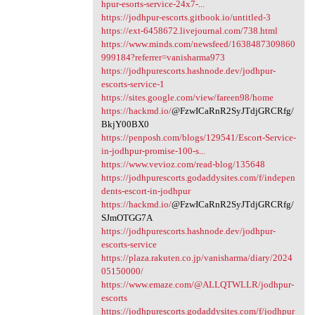
hpur-esorts-service-24x7-...
https://jodhpur-escorts.gitbook.io/untitled-3
https://ext-6458672.livejournal.com/738.html
https://www.minds.com/newsfeed/1638487309860
999184?referrer=vanisharma973
https://jodhpurescorts.hashnode.dev/jodhpur-
escorts-service-1
https://sites.google.com/view/fareen98/home
https://hackmd.io/
@FzwICaRnR2SyJTdjGRCRfg/
BkjY00BX0
https://penposh.com/blogs/129541/Escort-Service-
in-jodhpur-promise-100-s...
https://www.vevioz.com/read-blog/135648
https://jodhpurescorts.godaddysites.com/f/indepen
dents-escort-in-jodhpur
https://hackmd.io/
@FzwICaRnR2SyJTdjGRCRfg/
SJmOTGG7A
https://jodhpurescorts.hashnode.dev/jodhpur-
escorts-service
https://plaza.rakuten.co.jp/vanisharma/diary/2024
05150000/
https://www.emaze.com/@ALLQTWLLR/jodhpur-
escorts
https://jodhpurescorts.godaddysites.com/f/jodhpur