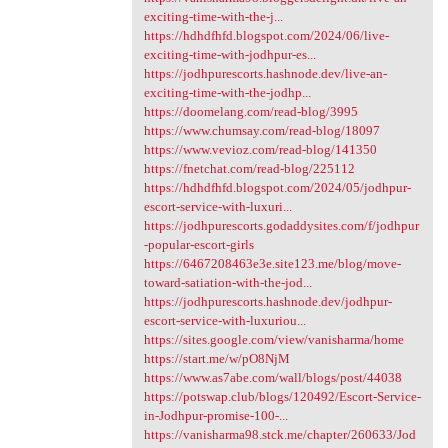
exciting-time-with-the-j...
https://hdhdfhfd.blogspot.com/2024/06/live-
exciting-time-with-jodhpur-es...
https://jodhpurescorts.hashnode.dev/live-an-
exciting-time-with-the-jodhp...
https://doomelang.com/read-blog/3995
https://www.chumsay.com/read-blog/18097
https://www.vevioz.com/read-blog/141350
https://fnetchat.com/read-blog/225112
https://hdhdfhfd.blogspot.com/2024/05/jodhpur-
escort-service-with-luxuri...
https://jodhpurescorts.godaddysites.com/f/jodhpur
-popular-escort-girls
https://6467208463e3e.site123.me/blog/move-
toward-satiation-with-the-jod...
https://jodhpurescorts.hashnode.dev/jodhpur-
escort-service-with-luxuriou...
https://sites.google.com/view/vanisharma/home
https://start.me/w/pO8NjM
https://www.as7abe.com/wall/blogs/post/44038
https://potswap.club/blogs/120492/Escort-Service-
in-Jodhpur-promise-100-...
https://vanisharma98.stck.me/chapter/260633/Jod