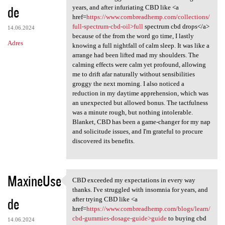
de
years, and after infuriating CBD like <a
href=
https://www.cornbreadhemp.com/collections/
full-spectrum-cbd-oil>full
spectrum cbd drops</a>
14.06.2024
because of the from the word go time, I lastly
Adres
knowing a full nightfall of calm sleep. It was like a
arrange had been lifted mad my shoulders. The
calming effects were calm yet profound, allowing
me to drift afar naturally without sensibilities
groggy the next morning. I also noticed a
reduction in my daytime apprehension, which was
an unexpected but allowed bonus. The tactfulness
was a minute rough, but nothing intolerable.
Blanket, CBD has been a game-changer for my nap
and solicitude issues, and I'm grateful to procure
discovered its benefits.
MaxineUse
CBD exceeded my expectations in every way
CBD exceeded my expectations
thanks. I've struggled with insomnia for years, and
de
after trying CBD like <a
href=
https://www.cornbreadhemp.com/blogs/learn/
cbd-gummies-dosage-guide>guide
to buying cbd
14.06.2024