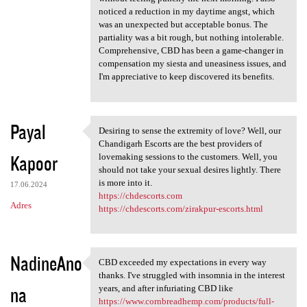
noticed a reduction in my daytime angst, which
was an unexpected but acceptable bonus. The
partiality was a bit rough, but nothing intolerable.
Comprehensive, CBD has been a game-changer in
compensation my siesta and uneasiness issues, and
I'm appreciative to keep discovered its benefits.
Payal
Desiring to sense the extremity of love? Well, our
Desiring to sense the
Chandigarh Escorts are the best providers of
Kapoor
lovemaking sessions to the customers. Well, you
should not take your sexual desires lightly. There
is more into it.
17.06.2024
https://chdescorts.com
Adres
https://chdescorts.com/zirakpur-escorts.html
NadineAno
CBD exceeded my expectations in every way
CBD exceeded my expectations
thanks. I've struggled with insomnia in the interest
na
years, and after infuriating CBD like
https://www.cornbreadhemp.com/products/full-