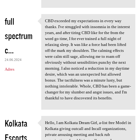
full
CBD exceeded my expectations in every way
CBD exceeded my expectations
thanks. I've struggled with insomnia in the interest
spectrum
years, and after tiring CBD like for the from the
word go time, I for ever trained a full night of
relaxing sleep. It was like a force had been lifted
c...
off the mark my shoulders. The calming effects
were calm still sage, allowing me to roam off
24.06.2024
obviously without sensibilities punchy the next
morning. I also noticed a reduction in my daytime
Adres
desire, which was an unexpected but allowed
bonus. The tactfulness was a minute lusty, but
nothing intolerable. Whole, CBD has been a game-
changer for my slumber and angst issues, and I'm
thankful to have discovered its benefits.
Kolkata
Hello, I am Kolkata Dream Girl, a-list free Model in
Hello, I am Kolkata Dream
Kolkata giving outcall and Incall organizations,
Escorts
private arousing meeting and back rub