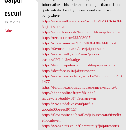
We are grateful for your
o
informative. This article on mixing is titanic. I am
escort
m
quite satisfied with your work and am present
everywhere.
e
https://www.walkscore.com/people/212387634366
13.06.2024
n
/anjali-sharma
Adres
https://smuttlewerk.de/forum/profile/anjalisharma
t
https://tecunosc.ro/633593097
a
https://sharezoom.net/1717493643863448_7705
https://favor.com.ua/ru/user/jaipurescorts
r
https://www.credly.com/users/jaipur-
z
escorts.926bdc3e/badges
https://forum.repetier.com/profile/jaipurescorts
e
https://desifaceup.in/jaipurescorts
https://www.wowonder.xyz/1717496086653572_3
1477
https://forum.lexulous.com/user/jaipur-escorts-0
http://phpbt.online.fr/profile.php?
mode=view&uid=18719&lang=en
https://www.tadalive.com/profile-
google665eeecf97157
https://flow.tonite.eu/profiles/jaipurescorts/timelin
e?locale=en
https://www.ptats.co.id/Community/jaipurescorts