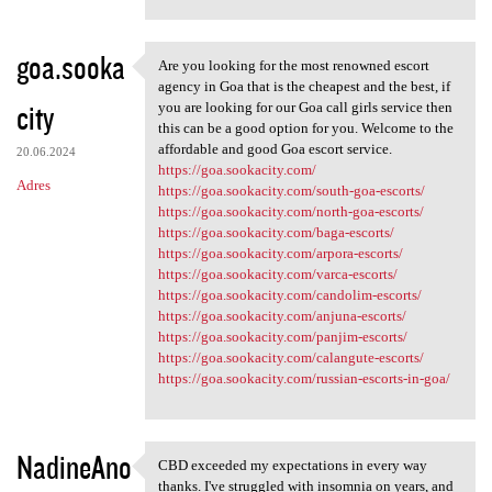
goa.sooka
Are you looking for the most renowned escort
Are you looking for the most
agency in Goa that is the cheapest and the best, if
city
you are looking for our Goa call girls service then
this can be a good option for you. Welcome to the
affordable and good Goa escort service.
20.06.2024
https://goa.sookacity.com/
Adres
https://goa.sookacity.com/south-goa-escorts/
https://goa.sookacity.com/north-goa-escorts/
https://goa.sookacity.com/baga-escorts/
https://goa.sookacity.com/arpora-escorts/
https://goa.sookacity.com/varca-escorts/
https://goa.sookacity.com/candolim-escorts/
https://goa.sookacity.com/anjuna-escorts/
https://goa.sookacity.com/panjim-escorts/
https://goa.sookacity.com/calangute-escorts/
https://goa.sookacity.com/russian-escorts-in-goa/
NadineAno
CBD exceeded my expectations in every way
CBD exceeded my expectations
thanks. I've struggled with insomnia on years, and