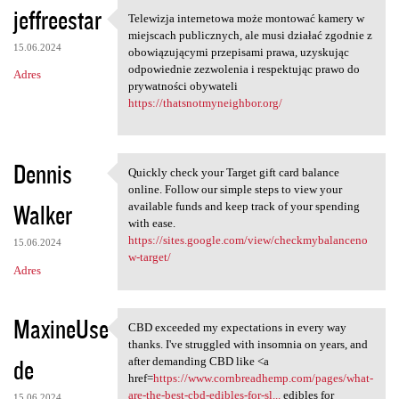
jeffreestar
Telewizja internetowa może montować kamery w
Telewizja internetowa może
miejscach publicznych, ale musi działać zgodnie z
15.06.2024
obowiązującymi przepisami prawa, uzyskując
odpowiednie zezwolenia i respektując prawo do
Adres
prywatności obywateli
https://thatsnotmyneighbor.org/
Dennis
Quickly check your Target gift card balance
Quickly check your Target
online. Follow our simple steps to view your
Walker
available funds and keep track of your spending
with ease.
https://sites.google.com/view/checkmybalanceno
15.06.2024
w-target/
Adres
MaxineUse
CBD exceeded my expectations in every way
CBD exceeded my expectations
thanks. I've struggled with insomnia on years, and
de
after demanding CBD like <a
href=
https://www.cornbreadhemp.com/pages/what-
are-the-best-cbd-edibles-for-sl...
edibles for
15.06.2024