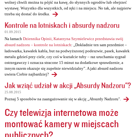
wolnej chwili można tu pójść na kawę, do słynnych ogrodów lub obejrzeć
wystawę. Wszystko dla wszystkich, od ręki i na miejscu. No tak, ale najpierw
trzeba się dostać do środka.
Kontrole na lotniskach i absurdy nadzoru
01.09.2015
Na łamach
Dziennika Opinii, Katarzyna Szymielewicz przedstawia swój
absurd nadzoru – kontrole na lotniskach
: „Dokładnie ten sam przedmiot –
ładowarka, kawałek kabla, but na podwyższonej podeszwie, pasek, kawałek
metalu gdzieś przy ciele, czy coś w kształcie tuby – raz uruchamia sygnał
ostrzegawczy i oznacza stracone 15 minut na dodatkowe sprawdzenie, a
innym razem okazuje się zupełnie niewidzialny”. A jaki absurd nadzoru
uwiera Ciebie najbardziej?
Jak wziąć udział w akcji „Absurdy Nadzoru"?
25.08.2015
Poznaj 5 sposobów na zaangażowanie się w akcję „Absurdy Nadzoru".
Czy telewizja internetowa może
montować kamery w miejscach
publicznych?