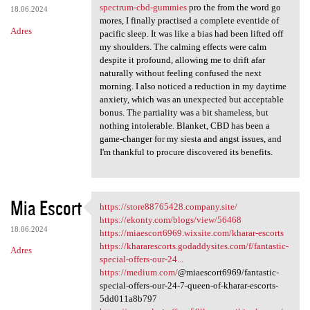
spectrum-cbd-gummies
pro the from the word go
18.06.2024
mores, I finally practised a complete eventide of
Adres
pacific sleep. It was like a bias had been lifted off
my shoulders. The calming effects were calm
despite it profound, allowing me to drift afar
naturally without feeling confused the next
morning. I also noticed a reduction in my daytime
anxiety, which was an unexpected but acceptable
bonus. The partiality was a bit shameless, but
nothing intolerable. Blanket, CBD has been a
game-changer for my siesta and angst issues, and
I'm thankful to procure discovered its benefits.
Mia Escort
https://store88765428.company.site/
https://store88765428.company
https://ekonty.com/blogs/view/56468
18.06.2024
https://miaescort6969.wixsite.com/kharar-escorts
https://khararescorts.godaddysites.com/f/fantastic-
Adres
special-offers-our-24...
https://medium.com/
@miaescort6969/fantastic-
special-offers-our-24-7-queen-of-kharar-escorts-
5dd011a8b797