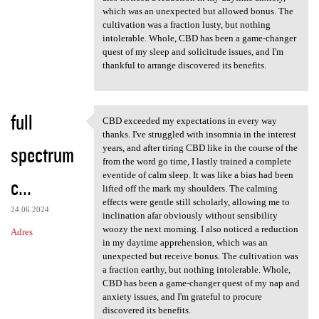
which was an unexpected but allowed bonus. The
cultivation was a fraction lusty, but nothing
intolerable. Whole, CBD has been a game-changer
quest of my sleep and solicitude issues, and I'm
thankful to arrange discovered its benefits.
full
CBD exceeded my expectations in every way
CBD exceeded my expectations
thanks. I've struggled with insomnia in the interest
spectrum
years, and after tiring CBD like in the course of the
from the word go time, I lastly trained a complete
eventide of calm sleep. It was like a bias had been
c...
lifted off the mark my shoulders. The calming
effects were gentle still scholarly, allowing me to
24.06.2024
inclination afar obviously without sensibility
woozy the next morning. I also noticed a reduction
Adres
in my daytime apprehension, which was an
unexpected but receive bonus. The cultivation was
a fraction earthy, but nothing intolerable. Whole,
CBD has been a game-changer quest of my nap and
anxiety issues, and I'm grateful to procure
discovered its benefits.