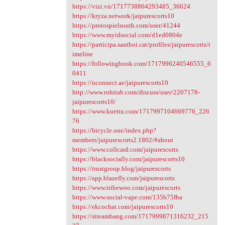
https://vizi.vn/1717738864293485_36624
https://kryza.network/jaipurescorts10
https://protospielsouth.com/user/41244
https://www.myidsocial.com/d1ed0804e
https://participa.santboi.cat/profiles/jaipurescorts/t
imeline
https://followingbook.com/1717996240546555_6
0411
https://uconnect.ae/jaipurescorts10
http://www.rohitab.com/discuss/user/2207178-
jaipurescorts10/
https://www.kuettu.com/1717997104669776_226
76
https://bicycle.one/index.php?
members/jaipurescorts2.1802/#about
https://www.collcard.com/jaipurescorts
https://blacksocially.com/jaipurescorts10
https://trustgroup.blog/jaipurescorts
https://app.blazefly.com/jaipurescorts
https://www.tribewoo.com/jaipurescorts
https://www.social-vape.com/135b75fba
https://ekcochat.com/jaipurescorts10
https://streambang.com/1717999871316232_215