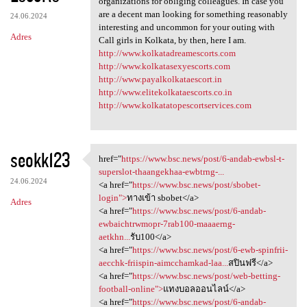
organizations for obliging colleagues. In case you
are a decent man looking for something reasonably
24.06.2024
interesting and uncommon for your outing with
Adres
Call girls in Kolkata, by then, here I am.
http://www.kolkatadreamescorts.com
http://www.kolkatasexyescorts.com
http://www.payalkolkataescort.in
http://www.elitekolkataescorts.co.in
http://www.kolkatatopescortservices.com
seokk123
href="
https://www.bsc.news/post/6-andab-ewbsl-t-
href="https://www.bsc.news
superslot-thaangekhaa-ewbtrng-...
24.06.2024
<a href="
https://www.bsc.news/post/sbobet-
login">
ทางเข้า sbobet</a>
Adres
<a href="
https://www.bsc.news/post/6-andab-
ewbaichtrwmopr-7rab100-maaaerng-
aetkhn...
รับ100</a>
<a href="
https://www.bsc.news/post/6-ewb-spinfrii-
aecchk-friispin-aimcchamkad-laa...
สปินฟรี</a>
<a href="
https://www.bsc.news/post/web-betting-
football-online">
แทงบอลออนไลน์</a>
<a href="
https://www.bsc.news/post/6-andab-