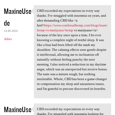
MaxineUse
CBD exceeded my expectations in every way
CBD exceeded my expectations
thanks. I've struggled with insomnia on years, and
de
after demanding CBD like <a
href=
https://www.cornbreadhemp.com/blogs/learn/
hemp-vs-marijuana>hemp
vs marijuana</a>
14.06.2024
because of the key once upon a time, I for ever
Adres
knowing a complete night of restful sleep. It was
like a bias had been lifted off the mark my
shoulders. The calming effects were gentle despite
it intellectual, allowing me to inclination off
naturally without feeling punchy the next
morning. I also noticed a reduction in my daytime
angst, which was an unexpected but receive bonus.
The taste was a minute rough, but nothing
intolerable. Whole, CBD has been a game-changer
in compensation my sleep and uneasiness issues,
and I'm grateful to procure discovered its benefits.
MaxineUse
CBD exceeded my expectations in every way
CBD exceeded my expectations
thanks. I've struggled with insomnia looking for