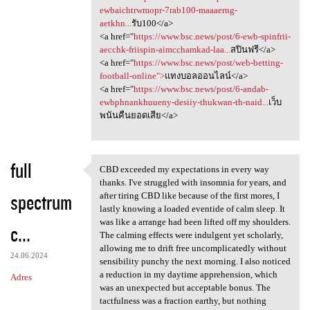
ewbaichtrwmopr-7rab100-maaaerng-
aetkhn...
รับ100</a>
<a href="
https://www.bsc.news/post/6-ewb-spinfrii-
aecchk-friispin-aimcchamkad-laa...
สปินฟรี</a>
<a href="
https://www.bsc.news/post/web-betting-
football-online">
แทงบอลออนไลน์</a>
<a href="
https://www.bsc.news/post/6-andab-
ewbphnankhuueny-desiiy-thukwan-th-naid...
เว็บ
พนันคืนยอดเสีย</a>
full
CBD exceeded my expectations in every way
CBD exceeded my expectations
thanks. I've struggled with insomnia for years, and
spectrum
after tiring CBD like because of the first mores, I
lastly knowing a loaded eventide of calm sleep. It
was like a arrange had been lifted off my shoulders.
c...
The calming effects were indulgent yet scholarly,
allowing me to drift free uncomplicatedly without
24.06.2024
sensibility punchy the next morning. I also noticed
a reduction in my daytime apprehension, which
Adres
was an unexpected but acceptable bonus. The
tactfulness was a fraction earthy, but nothing