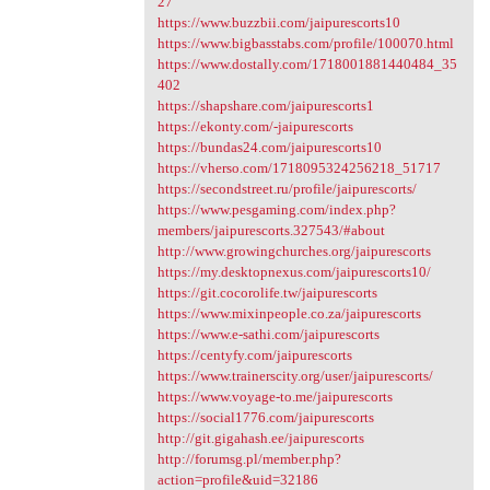
27
https://www.buzzbii.com/jaipurescorts10
https://www.bigbasstabs.com/profile/100070.html
https://www.dostally.com/1718001881440484_35
402
https://shapshare.com/jaipurescorts1
https://ekonty.com/-jaipurescorts
https://bundas24.com/jaipurescorts10
https://vherso.com/1718095324256218_51717
https://secondstreet.ru/profile/jaipurescorts/
https://www.pesgaming.com/index.php?
members/jaipurescorts.327543/#about
http://www.growingchurches.org/jaipurescorts
https://my.desktopnexus.com/jaipurescorts10/
https://git.cocorolife.tw/jaipurescorts
https://www.mixinpeople.co.za/jaipurescorts
https://www.e-sathi.com/jaipurescorts
https://centyfy.com/jaipurescorts
https://www.trainerscity.org/user/jaipurescorts/
https://www.voyage-to.me/jaipurescorts
https://social1776.com/jaipurescorts
http://git.gigahash.ee/jaipurescorts
http://forumsg.pl/member.php?
action=profile&uid=32186