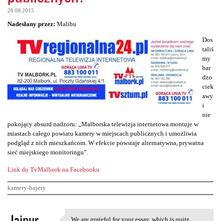
28.08.2015
Nadesłany przez:
Malibu
Dos
taliś
my
bar
dzo
ciek
awy
i
nie
pokojący absurd nadzoru: „Malborska telewizja internetowa montuje w
miastach całego powiatu kamery w miejscach publicznych i umożliwia
podgląd z nich mieszkańcom. W efekcie powstaje alternatywna, prywatna
sieć miejskiego monitoringu”.
Link do TvMalbork na Facebooku
kamery-bajery
K
Jaipur
We are grateful for your essay, which is quite