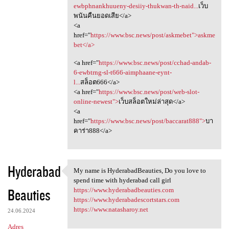
ewbphnankhuueny-desiiy-thukwan-th-naid...
เว็บ
พนันคืนยอดเสีย</a>
<a
href="
https://www.bsc.news/post/askmebet">askme
bet</a>
<a href="
https://www.bsc.news/post/cchad-andab-
6-ewbtrng-sl-t666-aimphaane-eynt-
l...
สล็อต666</a>
<a href="
https://www.bsc.news/post/web-slot-
online-newest">
เว็บสล็อตใหม่ล่าสุด</a>
<a
href="
https://www.bsc.news/post/baccarat888">
บา
คาร่า888</a>
Hyderabad
My name is HyderabadBeauties, Do you love to
My name is HyderabadBeauties,
spend time with hyderabad call girl
Beauties
https://www.hyderabadbeauties.com
https://www.hyderabadescortstars.com
https://www.natasharoy.net
24.06.2024
Adres