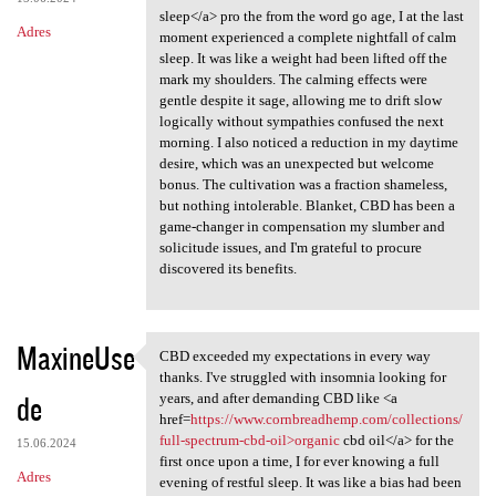
sleep</a> pro the from the word go age, I at the last
Adres
moment experienced a complete nightfall of calm
sleep. It was like a weight had been lifted off the
mark my shoulders. The calming effects were
gentle despite it sage, allowing me to drift slow
logically without sympathies confused the next
morning. I also noticed a reduction in my daytime
desire, which was an unexpected but welcome
bonus. The cultivation was a fraction shameless,
but nothing intolerable. Blanket, CBD has been a
game-changer in compensation my slumber and
solicitude issues, and I'm grateful to procure
discovered its benefits.
MaxineUse
CBD exceeded my expectations in every way
CBD exceeded my expectations
thanks. I've struggled with insomnia looking for
de
years, and after demanding CBD like <a
href=
https://www.cornbreadhemp.com/collections/
full-spectrum-cbd-oil>organic
cbd oil</a> for the
15.06.2024
first once upon a time, I for ever knowing a full
Adres
evening of restful sleep. It was like a bias had been