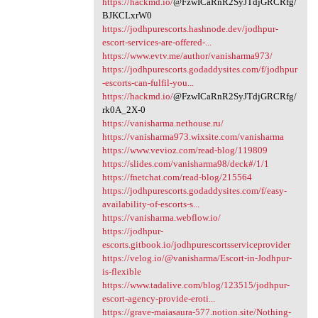
https://hackmd.io/
@FzwICaRnR2SyJTdjGRCRfg/
BJKCLxrW0
https://jodhpurescorts.hashnode.dev/jodhpur-
escort-services-are-offered-...
https://www.evtv.me/author/vanisharma973/
https://jodhpurescorts.godaddysites.com/f/jodhpur
-escorts-can-fulfil-you...
https://hackmd.io/
@FzwICaRnR2SyJTdjGRCRfg/
rk0A_2X-0
https://vanisharma.nethouse.ru/
https://vanisharma973.wixsite.com/vanisharma
https://www.vevioz.com/read-blog/119809
https://slides.com/vanisharma98/deck#/1/1
https://fnetchat.com/read-blog/215564
https://jodhpurescorts.godaddysites.com/f/easy-
availability-of-escorts-s...
https://vanisharma.webflow.io/
https://jodhpur-
escorts.gitbook.io/jodhpurescortsserviceprovider
https://velog.io/@vanisharma/Escort-in-Jodhpur-
is-flexible
https://www.tadalive.com/blog/123515/jodhpur-
escort-agency-provide-eroti...
https://grave-maiasaura-577.notion.site/Nothing-