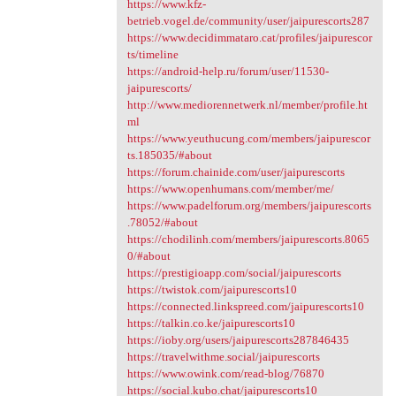
https://www.kfz-
betrieb.vogel.de/community/user/jaipurescorts287
https://www.decidimmataro.cat/profiles/jaipurescor
ts/timeline
https://android-help.ru/forum/user/11530-
jaipurescorts/
http://www.mediorennetwerk.nl/member/profile.ht
ml
https://www.yeuthucung.com/members/jaipurescor
ts.185035/#about
https://forum.chainide.com/user/jaipurescorts
https://www.openhumans.com/member/me/
https://www.padelforum.org/members/jaipurescorts
.78052/#about
https://chodilinh.com/members/jaipurescorts.8065
0/#about
https://prestigioapp.com/social/jaipurescorts
https://twistok.com/jaipurescorts10
https://connected.linkspreed.com/jaipurescorts10
https://talkin.co.ke/jaipurescorts10
https://ioby.org/users/jaipurescorts287846435
https://travelwithme.social/jaipurescorts
https://www.owink.com/read-blog/76870
https://social.kubo.chat/jaipurescorts10