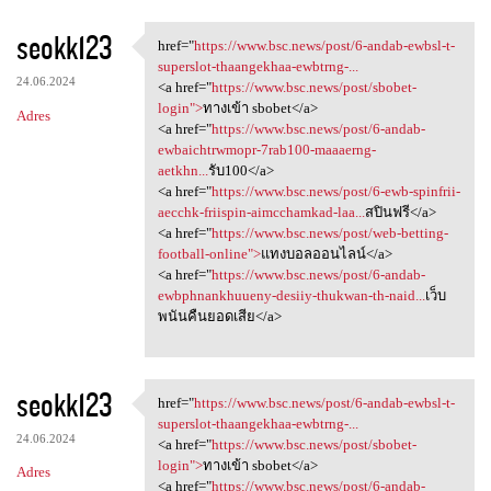
seokk123
href="
https://www.bsc.news/post/6-andab-ewbsl-t-
href="https://www.bsc.news
superslot-thaangekhaa-ewbtrng-...
24.06.2024
<a href="
https://www.bsc.news/post/sbobet-
login">
ทางเข้า sbobet</a>
Adres
<a href="
https://www.bsc.news/post/6-andab-
ewbaichtrwmopr-7rab100-maaaerng-
aetkhn...
รับ100</a>
<a href="
https://www.bsc.news/post/6-ewb-spinfrii-
aecchk-friispin-aimcchamkad-laa...
สปินฟรี</a>
<a href="
https://www.bsc.news/post/web-betting-
football-online">
แทงบอลออนไลน์</a>
<a href="
https://www.bsc.news/post/6-andab-
ewbphnankhuueny-desiiy-thukwan-th-naid...
เว็บ
พนันคืนยอดเสีย</a>
seokk123
href="
https://www.bsc.news/post/6-andab-ewbsl-t-
href="https://www.bsc.news
superslot-thaangekhaa-ewbtrng-...
24.06.2024
<a href="
https://www.bsc.news/post/sbobet-
login">
ทางเข้า sbobet</a>
Adres
<a href="
https://www.bsc.news/post/6-andab-