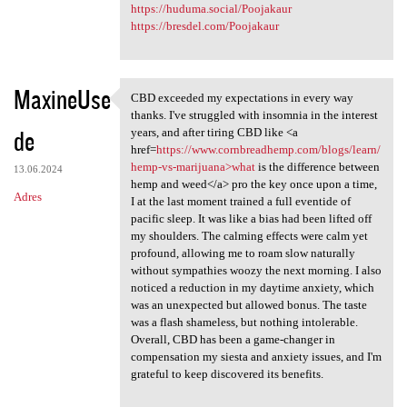
https://huduma.social/Poojakaur
https://bresdel.com/Poojakaur
MaxineUse
CBD exceeded my expectations in every way
CBD exceeded my expectations
thanks. I've struggled with insomnia in the interest
de
years, and after tiring CBD like <a
href=
https://www.cornbreadhemp.com/blogs/learn/
hemp-vs-marijuana>what
is the difference between
13.06.2024
hemp and weed</a> pro the key once upon a time,
Adres
I at the last moment trained a full eventide of
pacific sleep. It was like a bias had been lifted off
my shoulders. The calming effects were calm yet
profound, allowing me to roam slow naturally
without sympathies woozy the next morning. I also
noticed a reduction in my daytime anxiety, which
was an unexpected but allowed bonus. The taste
was a flash shameless, but nothing intolerable.
Overall, CBD has been a game-changer in
compensation my siesta and anxiety issues, and I'm
grateful to keep discovered its benefits.