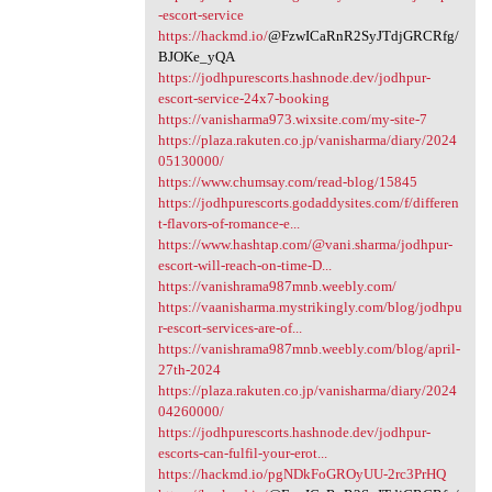
-escort-service
https://hackmd.io/
@FzwICaRnR2SyJTdjGRCRfg/
BJOKe_yQA
https://jodhpurescorts.hashnode.dev/jodhpur-
escort-service-24x7-booking
https://vanisharma973.wixsite.com/my-site-7
https://plaza.rakuten.co.jp/vanisharma/diary/2024
05130000/
https://www.chumsay.com/read-blog/15845
https://jodhpurescorts.godaddysites.com/f/differen
t-flavors-of-romance-e...
https://www.hashtap.com/@vani.sharma/jodhpur-
escort-will-reach-on-time-D...
https://vanishrama987mnb.weebly.com/
https://vaanisharma.mystrikingly.com/blog/jodhpu
r-escort-services-are-of...
https://vanishrama987mnb.weebly.com/blog/april-
27th-2024
https://plaza.rakuten.co.jp/vanisharma/diary/2024
04260000/
https://jodhpurescorts.hashnode.dev/jodhpur-
escorts-can-fulfil-your-erot...
https://hackmd.io/pgNDkFoGROyUU-2rc3PrHQ