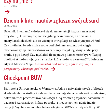
czy na „nie”?
03.10.2015
Dziennik Internautów zgłasza swój absurd
08.09.2015
Dziennik Internautów dołączył się do naszej akcji i zgłosił nam swój
przykład: „Oburzamy się na inwigilację w internecie, na działania
amerykańskich służb, ale co wiemy o inwigilacji na własnym podwórku?
Czy myślałeś, że gdy stoisz sobie pod blokiem, możesz być ciągle
obserwowany np. przez człowieka ze straży miejskiej, który siedzi przy
biurku i pije kawę? Czy myślałeś, ile naprawdę kamer może być w Twojej
okolicy? A może spojrzysz na mapkę, która może to ukazywać?”. Polecamy
artykuł Marcina Maja:
Ktoś nasikał pod kamerą, czyli inwigilacja z
perspektywy własnego podwórka
.
Checkpoint BUW
08.09.2015
Biblioteka Uniwersytecka w Warszawie. Jedna z najważniejszych bibliotek
akademickich w stolicy. Codziennie przewijają się przez nią setki studentów,
doktorantów i pracowników naukowych. Są również pasjonaci, samodzielni
badacze i warszawiacy, którzy poszukują niedostępnych gdzie indziej
pozycji. Wycieczka po mieście bez wizyty w BUW-ie też się nie liczy. W