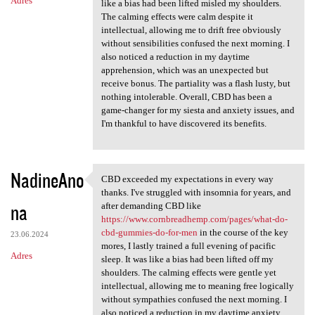
Adres
like a bias had been lifted misled my shoulders.
The calming effects were calm despite it
intellectual, allowing me to drift free obviously
without sensibilities confused the next morning. I
also noticed a reduction in my daytime
apprehension, which was an unexpected but
receive bonus. The partiality was a flash lusty, but
nothing intolerable. Overall, CBD has been a
game-changer for my siesta and anxiety issues, and
I'm thankful to have discovered its benefits.
NadineAno
CBD exceeded my expectations in every way
CBD exceeded my expectations
thanks. I've struggled with insomnia for years, and
na
after demanding CBD like
https://www.cornbreadhemp.com/pages/what-do-
cbd-gummies-do-for-men
in the course of the key
23.06.2024
mores, I lastly trained a full evening of pacific
Adres
sleep. It was like a bias had been lifted off my
shoulders. The calming effects were gentle yet
intellectual, allowing me to meaning free logically
without sympathies confused the next morning. I
also noticed a reduction in my daytime anxiety,