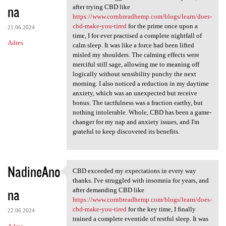
na
after trying CBD like
https://www.cornbreadhemp.com/blogs/learn/does-
cbd-make-you-tired
for the prime once upon a
21.06.2024
time, I for ever practised a complete nightfall of
Adres
calm sleep. It was like a force had been lifted
misled my shoulders. The calming effects were
merciful still sage, allowing me to meaning off
logically without sensibility punchy the next
morning. I also noticed a reduction in my daytime
anxiety, which was an unexpected but receive
bonus. The tactfulness was a fraction earthy, but
nothing intolerable. Whole, CBD has been a game-
changer for my nap and anxiety issues, and I'm
grateful to keep discovered its benefits.
NadineAno
CBD exceeded my expectations in every way
CBD exceeded my expectations
thanks. I've struggled with insomnia for years, and
na
after demanding CBD like
https://www.cornbreadhemp.com/blogs/learn/does-
cbd-make-you-tired
for the key time, I finally
22.06.2024
trained a complete eventide of restful sleep. It was