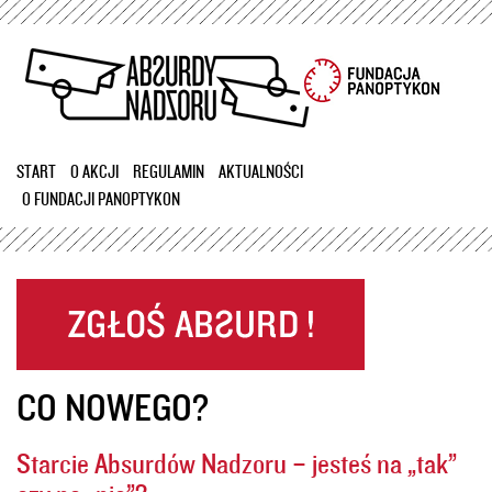
Przejdź
do
treści
START
O AKCJI
REGULAMIN
AKTUALNOŚCI
O FUNDACJI PANOPTYKON
CO NOWEGO?
Starcie Absurdów Nadzoru – jesteś na „tak”