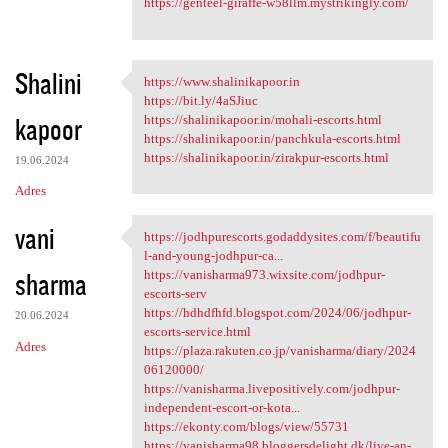
https://genteel-giraffe-w58llm.mystrikingly.com/
Shalini
https://www.shalinikapoor.in
https://www.shalinikapoor.in
https://bit.ly/4aSJiuc
kapoor
https://shalinikapoor.in/mohali-escorts.html
https://shalinikapoor.in/panchkula-escorts.html
https://shalinikapoor.in/zirakpur-escorts.html
19.06.2024
Adres
vani
https://jodhpurescorts.godaddysites.com/f/beautifu
https://jodhpurescorts
l-and-young-jodhpur-ca...
sharma
https://vanisharma973.wixsite.com/jodhpur-
escorts-serv
https://hdhdfhfd.blogspot.com/2024/06/jodhpur-
20.06.2024
escorts-service.html
Adres
https://plaza.rakuten.co.jp/vanisharma/diary/2024
06120000/
https://vanisharma.livepositively.com/jodhpur-
independent-escort-or-kota...
https://ekonty.com/blogs/view/55731
https://vanisharma98.bloggersdelight.dk/live-an-