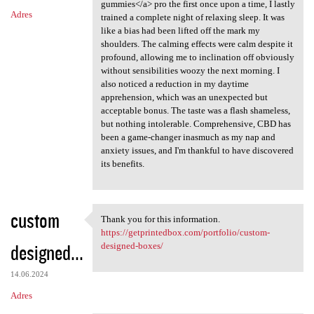
gummies</a> pro the first once upon a time, I lastly
Adres
trained a complete night of relaxing sleep. It was
like a bias had been lifted off the mark my
shoulders. The calming effects were calm despite it
profound, allowing me to inclination off obviously
without sensibilities woozy the next morning. I
also noticed a reduction in my daytime
apprehension, which was an unexpected but
acceptable bonus. The taste was a flash shameless,
but nothing intolerable. Comprehensive, CBD has
been a game-changer inasmuch as my nap and
anxiety issues, and I'm thankful to have discovered
its benefits.
custom
Thank you for this information.
Thank you for this
https://getprintedbox.com/portfolio/custom-
designed...
designed-boxes/
14.06.2024
Adres