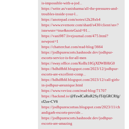
is-impossible-with-a-jod...
https://write.as/vanisharma/all-the-pressures-and-
troubles-inside-your-l...
https://anotepad.com/notes/i2k28xb4
https://www.evernote.com/shard/s430/client/snv?
isnewsnv=true&noteGuid=91...
https://vani987.livejournal.com/475.html?
newpost=1
https://chatterchat.com/read-blog/3664
https://jodhpurescorts.hashnode.dev/jodhpur-
escorts-service-is-for-all-men
https://sway.office.com/KoBz18GjXDWBHiG0
https://hdhdfhfd.blogspot.com/2023/12/jodhpur-
escorts-are-excellent-comp...
https://hdhdfhfd.blogspot.com/2023/12/call-girls-
in-jodhpur-areunique.html
https://www.vevioz.com/read-blog/71707
https://hackmd.io/
@FzwICaRnR2SyJTdjGRCRfg/
rJ2ze-CV6
https://jodhpurescortsss.blogspot.com/2023/11/ch
andigarh-escorts-provide...
https://jodhpurescorts.hashnode.dev/jodhpur-
escorts-are-amazing