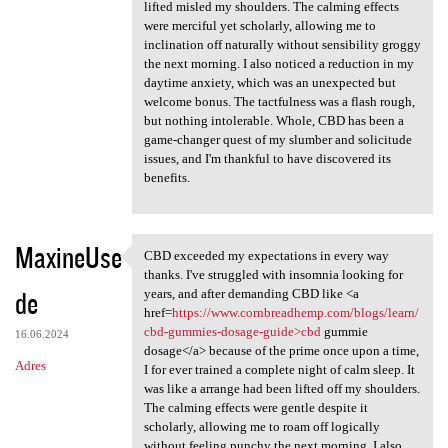
lifted misled my shoulders. The calming effects
were merciful yet scholarly, allowing me to
inclination off naturally without sensibility groggy
the next morning. I also noticed a reduction in my
daytime anxiety, which was an unexpected but
welcome bonus. The tactfulness was a flash rough,
but nothing intolerable. Whole, CBD has been a
game-changer quest of my slumber and solicitude
issues, and I'm thankful to have discovered its
benefits.
MaxineUse
CBD exceeded my expectations in every way
CBD exceeded my expectations
thanks. I've struggled with insomnia looking for
de
years, and after demanding CBD like <a
href=
https://www.cornbreadhemp.com/blogs/learn/
cbd-gummies-dosage-guide>cbd
gummie
16.06.2024
dosage</a> because of the prime once upon a time,
Adres
I for ever trained a complete night of calm sleep. It
was like a arrange had been lifted off my shoulders.
The calming effects were gentle despite it
scholarly, allowing me to roam off logically
without feeling punchy the next morning. I also