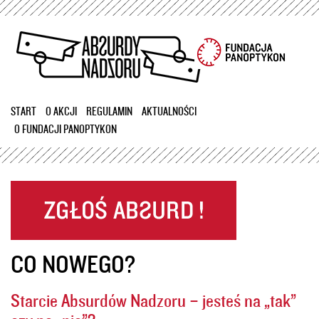
Przejdź
do
treści
START
O AKCJI
REGULAMIN
AKTUALNOŚCI
O FUNDACJI PANOPTYKON
CO NOWEGO?
Starcie Absurdów Nadzoru – jesteś na „tak”