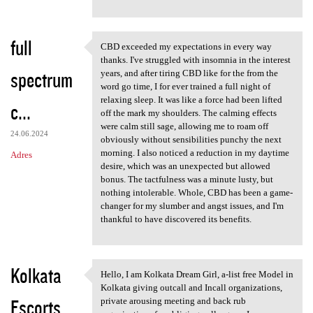
full
CBD exceeded my expectations in every way
CBD exceeded my expectations
thanks. I've struggled with insomnia in the interest
spectrum
years, and after tiring CBD like for the from the
word go time, I for ever trained a full night of
relaxing sleep. It was like a force had been lifted
c...
off the mark my shoulders. The calming effects
were calm still sage, allowing me to roam off
24.06.2024
obviously without sensibilities punchy the next
morning. I also noticed a reduction in my daytime
Adres
desire, which was an unexpected but allowed
bonus. The tactfulness was a minute lusty, but
nothing intolerable. Whole, CBD has been a game-
changer for my slumber and angst issues, and I'm
thankful to have discovered its benefits.
Kolkata
Hello, I am Kolkata Dream Girl, a-list free Model in
Hello, I am Kolkata Dream
Kolkata giving outcall and Incall organizations,
Escorts
private arousing meeting and back rub