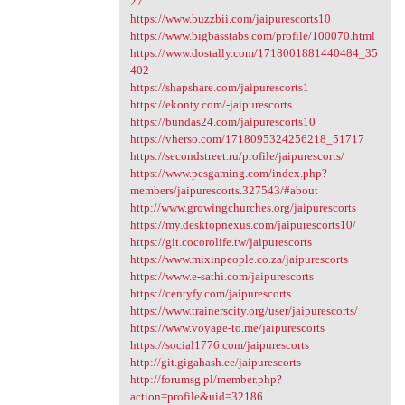
27
https://www.buzzbii.com/jaipurescorts10
https://www.bigbasstabs.com/profile/100070.html
https://www.dostally.com/1718001881440484_35
402
https://shapshare.com/jaipurescorts1
https://ekonty.com/-jaipurescorts
https://bundas24.com/jaipurescorts10
https://vherso.com/1718095324256218_51717
https://secondstreet.ru/profile/jaipurescorts/
https://www.pesgaming.com/index.php?
members/jaipurescorts.327543/#about
http://www.growingchurches.org/jaipurescorts
https://my.desktopnexus.com/jaipurescorts10/
https://git.cocorolife.tw/jaipurescorts
https://www.mixinpeople.co.za/jaipurescorts
https://www.e-sathi.com/jaipurescorts
https://centyfy.com/jaipurescorts
https://www.trainerscity.org/user/jaipurescorts/
https://www.voyage-to.me/jaipurescorts
https://social1776.com/jaipurescorts
http://git.gigahash.ee/jaipurescorts
http://forumsg.pl/member.php?
action=profile&uid=32186