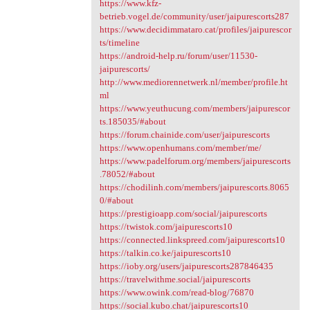
https://www.kfz-
betrieb.vogel.de/community/user/jaipurescorts287
https://www.decidimmataro.cat/profiles/jaipurescor
ts/timeline
https://android-help.ru/forum/user/11530-
jaipurescorts/
http://www.mediorennetwerk.nl/member/profile.ht
ml
https://www.yeuthucung.com/members/jaipurescor
ts.185035/#about
https://forum.chainide.com/user/jaipurescorts
https://www.openhumans.com/member/me/
https://www.padelforum.org/members/jaipurescorts
.78052/#about
https://chodilinh.com/members/jaipurescorts.8065
0/#about
https://prestigioapp.com/social/jaipurescorts
https://twistok.com/jaipurescorts10
https://connected.linkspreed.com/jaipurescorts10
https://talkin.co.ke/jaipurescorts10
https://ioby.org/users/jaipurescorts287846435
https://travelwithme.social/jaipurescorts
https://www.owink.com/read-blog/76870
https://social.kubo.chat/jaipurescorts10