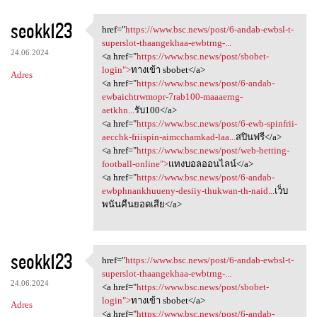
seokk123
href="
https://www.bsc.news/post/6-andab-ewbsl-t-
href="https://www.bsc.news
superslot-thaangekhaa-ewbtrng-...
24.06.2024
<a href="
https://www.bsc.news/post/sbobet-
login">
ทางเข้า sbobet</a>
Adres
<a href="
https://www.bsc.news/post/6-andab-
ewbaichtrwmopr-7rab100-maaaerng-
aetkhn...
รับ100</a>
<a href="
https://www.bsc.news/post/6-ewb-spinfrii-
aecchk-friispin-aimcchamkad-laa...
สปินฟรี</a>
<a href="
https://www.bsc.news/post/web-betting-
football-online">
แทงบอลออนไลน์</a>
<a href="
https://www.bsc.news/post/6-andab-
ewbphnankhuueny-desiiy-thukwan-th-naid...
เว็บ
พนันคืนยอดเสีย</a>
seokk123
href="
https://www.bsc.news/post/6-andab-ewbsl-t-
href="https://www.bsc.news
superslot-thaangekhaa-ewbtrng-...
24.06.2024
<a href="
https://www.bsc.news/post/sbobet-
login">
ทางเข้า sbobet</a>
Adres
<a href="
https://www.bsc.news/post/6-andab-