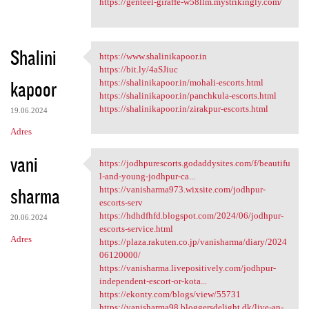
https://genteel-giraffe-w58llm.mystrikingly.com/
Shalini
https://www.shalinikapoor.in
https://www.shalinikapoor.in
https://bit.ly/4aSJiuc
kapoor
https://shalinikapoor.in/mohali-escorts.html
https://shalinikapoor.in/panchkula-escorts.html
https://shalinikapoor.in/zirakpur-escorts.html
19.06.2024
Adres
vani
https://jodhpurescorts.godaddysites.com/f/beautifu
https://jodhpurescorts
l-and-young-jodhpur-ca...
sharma
https://vanisharma973.wixsite.com/jodhpur-
escorts-serv
https://hdhdfhfd.blogspot.com/2024/06/jodhpur-
20.06.2024
escorts-service.html
Adres
https://plaza.rakuten.co.jp/vanisharma/diary/2024
06120000/
https://vanisharma.livepositively.com/jodhpur-
independent-escort-or-kota...
https://ekonty.com/blogs/view/55731
https://vanisharma98.bloggersdelight.dk/live-an-