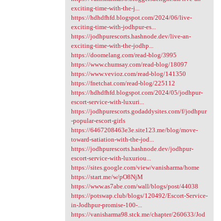
exciting-time-with-the-j...
https://hdhdfhfd.blogspot.com/2024/06/live-
exciting-time-with-jodhpur-es...
https://jodhpurescorts.hashnode.dev/live-an-
exciting-time-with-the-jodhp...
https://doomelang.com/read-blog/3995
https://www.chumsay.com/read-blog/18097
https://www.vevioz.com/read-blog/141350
https://fnetchat.com/read-blog/225112
https://hdhdfhfd.blogspot.com/2024/05/jodhpur-
escort-service-with-luxuri...
https://jodhpurescorts.godaddysites.com/f/jodhpur
-popular-escort-girls
https://6467208463e3e.site123.me/blog/move-
toward-satiation-with-the-jod...
https://jodhpurescorts.hashnode.dev/jodhpur-
escort-service-with-luxuriou...
https://sites.google.com/view/vanisharma/home
https://start.me/w/pO8NjM
https://www.as7abe.com/wall/blogs/post/44038
https://potswap.club/blogs/120492/Escort-Service-
in-Jodhpur-promise-100-...
https://vanisharma98.stck.me/chapter/260633/Jod