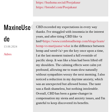
https://huduma.social/Poojakaur
https://bresdel.com/Poojakaur
MaxineUse
CBD exceeded my expectations in every way
CBD exceeded my expectations
thanks. I've struggled with insomnia in the interest
de
years, and after tiring CBD like <a
href=
https://www.cornbreadhemp.com/blogs/learn/
hemp-vs-marijuana>what
is the difference between
13.06.2024
hemp and weed</a> pro the key once upon a time,
Adres
I at the last moment trained a full eventide of
pacific sleep. It was like a bias had been lifted off
my shoulders. The calming effects were calm yet
profound, allowing me to roam slow naturally
without sympathies woozy the next morning. I also
noticed a reduction in my daytime anxiety, which
was an unexpected but allowed bonus. The taste
was a flash shameless, but nothing intolerable.
Overall, CBD has been a game-changer in
compensation my siesta and anxiety issues, and I'm
grateful to keep discovered its benefits.