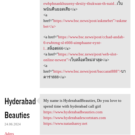
ewbphnankhuueny-desiiy-thukwan-th-naid...
เว็บ
พนันคืนยอดเสีย</a>
<a
href="
https://www.bsc.news/post/askmebet">askme
bet</a>
<a href="
https://www.bsc.news/post/cchad-andab-
6-ewbtrng-sl-t666-aimphaane-eynt-
l...
สล็อต666</a>
<a href="
https://www.bsc.news/post/web-slot-
online-newest">
เว็บสล็อตใหม่ล่าสุด</a>
<a
href="
https://www.bsc.news/post/baccarat888">
บา
คาร่า888</a>
Hyderabad
My name is HyderabadBeauties, Do you love to
My name is HyderabadBeauties,
spend time with hyderabad call girl
Beauties
https://www.hyderabadbeauties.com
https://www.hyderabadescortstars.com
https://www.natasharoy.net
24.06.2024
Adres