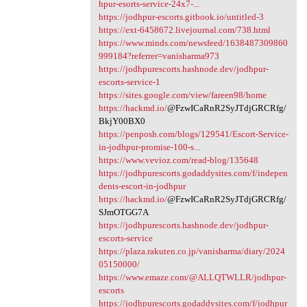
hpur-esorts-service-24x7-...
https://jodhpur-escorts.gitbook.io/untitled-3
https://ext-6458672.livejournal.com/738.html
https://www.minds.com/newsfeed/1638487309860
999184?referrer=vanisharma973
https://jodhpurescorts.hashnode.dev/jodhpur-
escorts-service-1
https://sites.google.com/view/fareen98/home
https://hackmd.io/
@FzwICaRnR2SyJTdjGRCRfg/
BkjY00BX0
https://penposh.com/blogs/129541/Escort-Service-
in-jodhpur-promise-100-s...
https://www.vevioz.com/read-blog/135648
https://jodhpurescorts.godaddysites.com/f/indepen
dents-escort-in-jodhpur
https://hackmd.io/
@FzwICaRnR2SyJTdjGRCRfg/
SJmOTGG7A
https://jodhpurescorts.hashnode.dev/jodhpur-
escorts-service
https://plaza.rakuten.co.jp/vanisharma/diary/2024
05150000/
https://www.emaze.com/@ALLQTWLLR/jodhpur-
escorts
https://jodhpurescorts.godaddysites.com/f/jodhpur