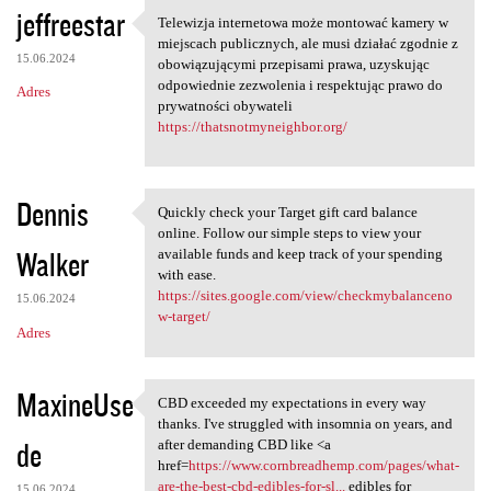
jeffreestar
Telewizja internetowa może montować kamery w
Telewizja internetowa może
miejscach publicznych, ale musi działać zgodnie z
15.06.2024
obowiązującymi przepisami prawa, uzyskując
odpowiednie zezwolenia i respektując prawo do
Adres
prywatności obywateli
https://thatsnotmyneighbor.org/
Dennis
Quickly check your Target gift card balance
Quickly check your Target
online. Follow our simple steps to view your
Walker
available funds and keep track of your spending
with ease.
https://sites.google.com/view/checkmybalanceno
15.06.2024
w-target/
Adres
MaxineUse
CBD exceeded my expectations in every way
CBD exceeded my expectations
thanks. I've struggled with insomnia on years, and
de
after demanding CBD like <a
href=
https://www.cornbreadhemp.com/pages/what-
are-the-best-cbd-edibles-for-sl...
edibles for
15.06.2024