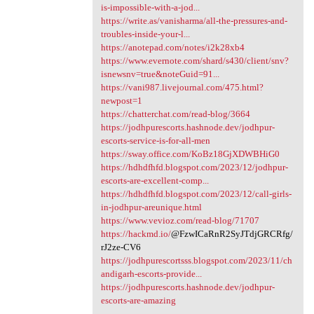
is-impossible-with-a-jod...
https://write.as/vanisharma/all-the-pressures-and-
troubles-inside-your-l...
https://anotepad.com/notes/i2k28xb4
https://www.evernote.com/shard/s430/client/snv?
isnewsnv=true&noteGuid=91...
https://vani987.livejournal.com/475.html?
newpost=1
https://chatterchat.com/read-blog/3664
https://jodhpurescorts.hashnode.dev/jodhpur-
escorts-service-is-for-all-men
https://sway.office.com/KoBz18GjXDWBHiG0
https://hdhdfhfd.blogspot.com/2023/12/jodhpur-
escorts-are-excellent-comp...
https://hdhdfhfd.blogspot.com/2023/12/call-girls-
in-jodhpur-areunique.html
https://www.vevioz.com/read-blog/71707
https://hackmd.io/
@FzwICaRnR2SyJTdjGRCRfg/
rJ2ze-CV6
https://jodhpurescortsss.blogspot.com/2023/11/ch
andigarh-escorts-provide...
https://jodhpurescorts.hashnode.dev/jodhpur-
escorts-are-amazing