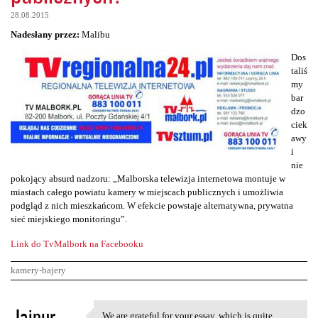
28.08.2015
Nadesłany przez:
Malibu
Dos
taliś
my
bar
dzo
ciek
awy
i
nie
pokojący absurd nadzoru: „Malborska telewizja internetowa montuje w
miastach całego powiatu kamery w miejscach publicznych i umożliwia
podgląd z nich mieszkańcom. W efekcie powstaje alternatywna, prywatna
sieć miejskiego monitoringu”.
Link do TvMalbork na Facebooku
kamery-bajery
K
Jaipur
We are grateful for your essay, which is quite