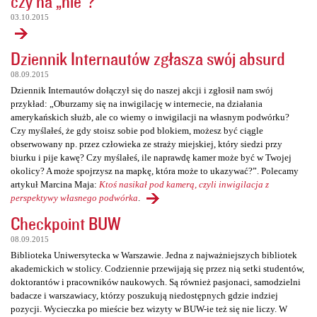
czy na „nie”?
03.10.2015
Dziennik Internautów zgłasza swój absurd
08.09.2015
Dziennik Internautów dołączył się do naszej akcji i zgłosił nam swój
przykład: „Oburzamy się na inwigilację w internecie, na działania
amerykańskich służb, ale co wiemy o inwigilacji na własnym podwórku?
Czy myślałeś, że gdy stoisz sobie pod blokiem, możesz być ciągle
obserwowany np. przez człowieka ze straży miejskiej, który siedzi przy
biurku i pije kawę? Czy myślałeś, ile naprawdę kamer może być w Twojej
okolicy? A może spojrzysz na mapkę, która może to ukazywać?”. Polecamy
artykuł Marcina Maja:
Ktoś nasikał pod kamerą, czyli inwigilacja z
perspektywy własnego podwórka
.
Checkpoint BUW
08.09.2015
Biblioteka Uniwersytecka w Warszawie. Jedna z najważniejszych bibliotek
akademickich w stolicy. Codziennie przewijają się przez nią setki studentów,
doktorantów i pracowników naukowych. Są również pasjonaci, samodzielni
badacze i warszawiacy, którzy poszukują niedostępnych gdzie indziej
pozycji. Wycieczka po mieście bez wizyty w BUW-ie też się nie liczy. W