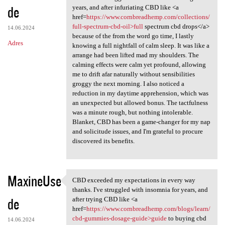
de
years, and after infuriating CBD like <a
href=
https://www.cornbreadhemp.com/collections/
full-spectrum-cbd-oil>full
spectrum cbd drops</a>
14.06.2024
because of the from the word go time, I lastly
Adres
knowing a full nightfall of calm sleep. It was like a
arrange had been lifted mad my shoulders. The
calming effects were calm yet profound, allowing
me to drift afar naturally without sensibilities
groggy the next morning. I also noticed a
reduction in my daytime apprehension, which was
an unexpected but allowed bonus. The tactfulness
was a minute rough, but nothing intolerable.
Blanket, CBD has been a game-changer for my nap
and solicitude issues, and I'm grateful to procure
discovered its benefits.
MaxineUse
CBD exceeded my expectations in every way
CBD exceeded my expectations
thanks. I've struggled with insomnia for years, and
de
after trying CBD like <a
href=
https://www.cornbreadhemp.com/blogs/learn/
cbd-gummies-dosage-guide>guide
to buying cbd
14.06.2024