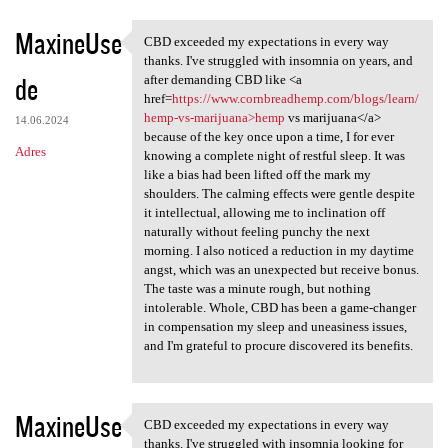
MaxineUse
CBD exceeded my expectations in every way
CBD exceeded my expectations
thanks. I've struggled with insomnia on years, and
de
after demanding CBD like <a
href=
https://www.cornbreadhemp.com/blogs/learn/
hemp-vs-marijuana>hemp
vs marijuana</a>
14.06.2024
because of the key once upon a time, I for ever
Adres
knowing a complete night of restful sleep. It was
like a bias had been lifted off the mark my
shoulders. The calming effects were gentle despite
it intellectual, allowing me to inclination off
naturally without feeling punchy the next
morning. I also noticed a reduction in my daytime
angst, which was an unexpected but receive bonus.
The taste was a minute rough, but nothing
intolerable. Whole, CBD has been a game-changer
in compensation my sleep and uneasiness issues,
and I'm grateful to procure discovered its benefits.
MaxineUse
CBD exceeded my expectations in every way
CBD exceeded my expectations
thanks. I've struggled with insomnia looking for