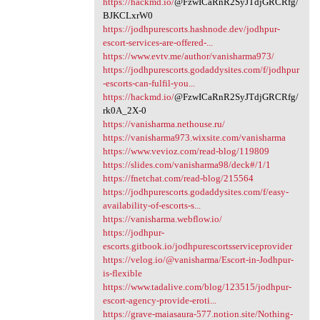
https://hackmd.io/
@FzwICaRnR2SyJTdjGRCRfg/
BJKCLxrW0
https://jodhpurescorts.hashnode.dev/jodhpur-
escort-services-are-offered-...
https://www.evtv.me/author/vanisharma973/
https://jodhpurescorts.godaddysites.com/f/jodhpur
-escorts-can-fulfil-you...
https://hackmd.io/
@FzwICaRnR2SyJTdjGRCRfg/
rk0A_2X-0
https://vanisharma.nethouse.ru/
https://vanisharma973.wixsite.com/vanisharma
https://www.vevioz.com/read-blog/119809
https://slides.com/vanisharma98/deck#/1/1
https://fnetchat.com/read-blog/215564
https://jodhpurescorts.godaddysites.com/f/easy-
availability-of-escorts-s...
https://vanisharma.webflow.io/
https://jodhpur-
escorts.gitbook.io/jodhpurescortsserviceprovider
https://velog.io/@vanisharma/Escort-in-Jodhpur-
is-flexible
https://www.tadalive.com/blog/123515/jodhpur-
escort-agency-provide-eroti...
https://grave-maiasaura-577.notion.site/Nothing-