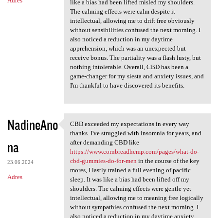
Adres
like a bias had been lifted misled my shoulders.
The calming effects were calm despite it
intellectual, allowing me to drift free obviously
without sensibilities confused the next morning. I
also noticed a reduction in my daytime
apprehension, which was an unexpected but
receive bonus. The partiality was a flash lusty, but
nothing intolerable. Overall, CBD has been a
game-changer for my siesta and anxiety issues, and
I'm thankful to have discovered its benefits.
NadineAno
CBD exceeded my expectations in every way
CBD exceeded my expectations
thanks. I've struggled with insomnia for years, and
na
after demanding CBD like
https://www.cornbreadhemp.com/pages/what-do-
cbd-gummies-do-for-men
in the course of the key
23.06.2024
mores, I lastly trained a full evening of pacific
Adres
sleep. It was like a bias had been lifted off my
shoulders. The calming effects were gentle yet
intellectual, allowing me to meaning free logically
without sympathies confused the next morning. I
also noticed a reduction in my daytime anxiety,