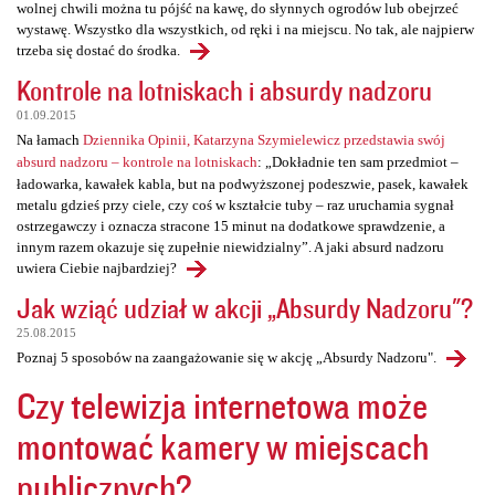
wolnej chwili można tu pójść na kawę, do słynnych ogrodów lub obejrzeć
wystawę. Wszystko dla wszystkich, od ręki i na miejscu. No tak, ale najpierw
trzeba się dostać do środka.
Kontrole na lotniskach i absurdy nadzoru
01.09.2015
Na łamach
Dziennika Opinii, Katarzyna Szymielewicz przedstawia swój
absurd nadzoru – kontrole na lotniskach
: „Dokładnie ten sam przedmiot –
ładowarka, kawałek kabla, but na podwyższonej podeszwie, pasek, kawałek
metalu gdzieś przy ciele, czy coś w kształcie tuby – raz uruchamia sygnał
ostrzegawczy i oznacza stracone 15 minut na dodatkowe sprawdzenie, a
innym razem okazuje się zupełnie niewidzialny”. A jaki absurd nadzoru
uwiera Ciebie najbardziej?
Jak wziąć udział w akcji „Absurdy Nadzoru"?
25.08.2015
Poznaj 5 sposobów na zaangażowanie się w akcję „Absurdy Nadzoru".
Czy telewizja internetowa może
montować kamery w miejscach
publicznych?