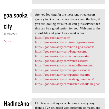
goa.sooka
Are you looking for the most renowned escort
Are you looking for the most
agency in Goa that is the cheapest and the best, if
city
you are looking for our Goa call girls service then
this can be a good option for you. Welcome to the
affordable and good Goa escort service.
20.06.2024
https://goa.sookacity.com/
Adres
https://goa.sookacity.com/south-goa-escorts/
https://goa.sookacity.com/north-goa-escorts/
https://goa.sookacity.com/baga-escorts/
https://goa.sookacity.com/arpora-escorts/
https://goa.sookacity.com/varca-escorts/
https://goa.sookacity.com/candolim-escorts/
https://goa.sookacity.com/anjuna-escorts/
https://goa.sookacity.com/panjim-escorts/
https://goa.sookacity.com/calangute-escorts/
https://goa.sookacity.com/russian-escorts-in-goa/
NadineAno
CBD exceeded my expectations in every way
CBD exceeded my expectations
thanks. I've struggled with insomnia on years, and