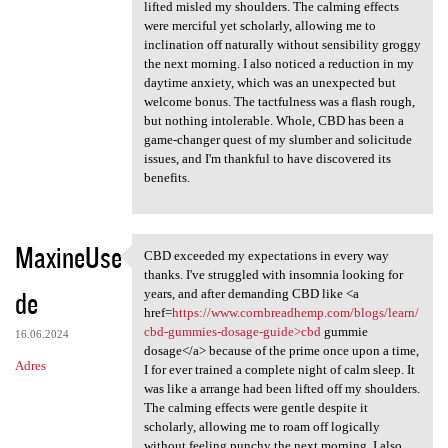
lifted misled my shoulders. The calming effects
were merciful yet scholarly, allowing me to
inclination off naturally without sensibility groggy
the next morning. I also noticed a reduction in my
daytime anxiety, which was an unexpected but
welcome bonus. The tactfulness was a flash rough,
but nothing intolerable. Whole, CBD has been a
game-changer quest of my slumber and solicitude
issues, and I'm thankful to have discovered its
benefits.
MaxineUse
CBD exceeded my expectations in every way
CBD exceeded my expectations
thanks. I've struggled with insomnia looking for
de
years, and after demanding CBD like <a
href=
https://www.cornbreadhemp.com/blogs/learn/
cbd-gummies-dosage-guide>cbd
gummie
16.06.2024
dosage</a> because of the prime once upon a time,
Adres
I for ever trained a complete night of calm sleep. It
was like a arrange had been lifted off my shoulders.
The calming effects were gentle despite it
scholarly, allowing me to roam off logically
without feeling punchy the next morning. I also