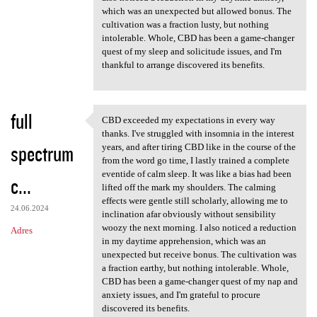
which was an unexpected but allowed bonus. The
cultivation was a fraction lusty, but nothing
intolerable. Whole, CBD has been a game-changer
quest of my sleep and solicitude issues, and I'm
thankful to arrange discovered its benefits.
full
CBD exceeded my expectations in every way
CBD exceeded my expectations
thanks. I've struggled with insomnia in the interest
spectrum
years, and after tiring CBD like in the course of the
from the word go time, I lastly trained a complete
eventide of calm sleep. It was like a bias had been
c...
lifted off the mark my shoulders. The calming
effects were gentle still scholarly, allowing me to
24.06.2024
inclination afar obviously without sensibility
woozy the next morning. I also noticed a reduction
Adres
in my daytime apprehension, which was an
unexpected but receive bonus. The cultivation was
a fraction earthy, but nothing intolerable. Whole,
CBD has been a game-changer quest of my nap and
anxiety issues, and I'm grateful to procure
discovered its benefits.