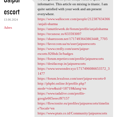
We are grateful for your
o
informative. This article on mixing is titanic. I am
escort
m
quite satisfied with your work and am present
everywhere.
e
https://www.walkscore.com/people/212387634366
13.06.2024
n
/anjali-sharma
Adres
https://smuttlewerk.de/forum/profile/anjalisharma
t
https://tecunosc.ro/633593097
a
https://sharezoom.net/1717493643863448_7705
https://favor.com.ua/ru/user/jaipurescorts
r
https://www.credly.com/users/jaipur-
z
escorts.926bdc3e/badges
https://forum.repetier.com/profile/jaipurescorts
e
https://desifaceup.in/jaipurescorts
https://www.wowonder.xyz/1717496086653572_3
1477
https://forum.lexulous.com/user/jaipur-escorts-0
http://phpbt.online.fr/profile.php?
mode=view&uid=18719&lang=en
https://www.tadalive.com/profile-
google665eeecf97157
https://flow.tonite.eu/profiles/jaipurescorts/timelin
e?locale=en
https://www.ptats.co.id/Community/jaipurescorts