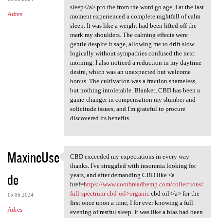
sleep</a> pro the from the word go age, I at the last
Adres
moment experienced a complete nightfall of calm
sleep. It was like a weight had been lifted off the
mark my shoulders. The calming effects were
gentle despite it sage, allowing me to drift slow
logically without sympathies confused the next
morning. I also noticed a reduction in my daytime
desire, which was an unexpected but welcome
bonus. The cultivation was a fraction shameless,
but nothing intolerable. Blanket, CBD has been a
game-changer in compensation my slumber and
solicitude issues, and I'm grateful to procure
discovered its benefits.
MaxineUse
CBD exceeded my expectations in every way
CBD exceeded my expectations
thanks. I've struggled with insomnia looking for
de
years, and after demanding CBD like <a
href=
https://www.cornbreadhemp.com/collections/
full-spectrum-cbd-oil>organic
cbd oil</a> for the
15.06.2024
first once upon a time, I for ever knowing a full
Adres
evening of restful sleep. It was like a bias had been