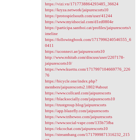
https://vizi.vn/1717738864293485_36624
https://kryza.network/jaipurescorts10
https://protospielsouth.com/user/41244
https://www.myidsocial.com/d1ed0804e
https://participa.santboi.cat/profiles/jaipurescorts/t
imeline
https://followingbook.com/1717996240546555_6
0411
https://uconnect.ae/jaipurescorts10
http://www.rohitab.com/discuss/user/2207178-
jaipurescorts10/
https://www.kuettu.com/1717997104669776_226
76
https://bicycle.one/index.php?
members/jaipurescorts2.1802/#about
https://www.collcard.com/jaipurescorts
https://blacksocially.com/jaipurescorts10
https://trustgroup.blog/jaipurescorts
https://app.blazefly.com/jaipurescorts
https://www.tribewoo.com/jaipurescorts
https://www.social-vape.com/135b75fba
https://ekcochat.com/jaipurescorts10
https://streambang.com/1717999871316232_215