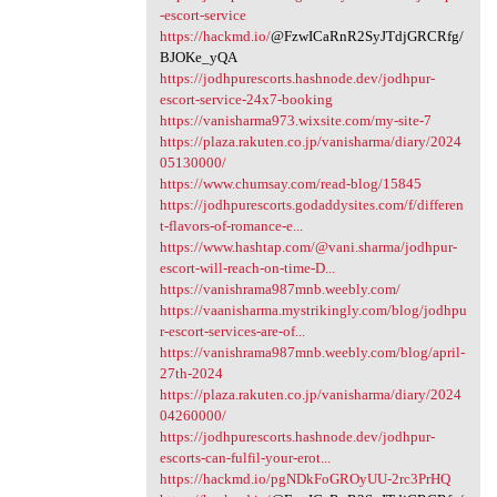
-escort-service
https://hackmd.io/
@FzwICaRnR2SyJTdjGRCRfg/
BJOKe_yQA
https://jodhpurescorts.hashnode.dev/jodhpur-
escort-service-24x7-booking
https://vanisharma973.wixsite.com/my-site-7
https://plaza.rakuten.co.jp/vanisharma/diary/2024
05130000/
https://www.chumsay.com/read-blog/15845
https://jodhpurescorts.godaddysites.com/f/differen
t-flavors-of-romance-e...
https://www.hashtap.com/@vani.sharma/jodhpur-
escort-will-reach-on-time-D...
https://vanishrama987mnb.weebly.com/
https://vaanisharma.mystrikingly.com/blog/jodhpu
r-escort-services-are-of...
https://vanishrama987mnb.weebly.com/blog/april-
27th-2024
https://plaza.rakuten.co.jp/vanisharma/diary/2024
04260000/
https://jodhpurescorts.hashnode.dev/jodhpur-
escorts-can-fulfil-your-erot...
https://hackmd.io/pgNDkFoGROyUU-2rc3PrHQ