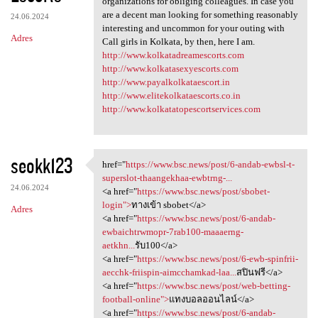
organizations for obliging colleagues. In case you
are a decent man looking for something reasonably
24.06.2024
interesting and uncommon for your outing with
Adres
Call girls in Kolkata, by then, here I am.
http://www.kolkatadreamescorts.com
http://www.kolkatasexyescorts.com
http://www.payalkolkataescort.in
http://www.elitekolkataescorts.co.in
http://www.kolkatatopescortservices.com
seokk123
href="
https://www.bsc.news/post/6-andab-ewbsl-t-
href="https://www.bsc.news
superslot-thaangekhaa-ewbtrng-...
24.06.2024
<a href="
https://www.bsc.news/post/sbobet-
login">
ทางเข้า sbobet</a>
Adres
<a href="
https://www.bsc.news/post/6-andab-
ewbaichtrwmopr-7rab100-maaaerng-
aetkhn...
รับ100</a>
<a href="
https://www.bsc.news/post/6-ewb-spinfrii-
aecchk-friispin-aimcchamkad-laa...
สปินฟรี</a>
<a href="
https://www.bsc.news/post/web-betting-
football-online">
แทงบอลออนไลน์</a>
<a href="
https://www.bsc.news/post/6-andab-