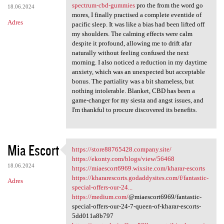
spectrum-cbd-gummies
pro the from the word go
18.06.2024
mores, I finally practised a complete eventide of
Adres
pacific sleep. It was like a bias had been lifted off
my shoulders. The calming effects were calm
despite it profound, allowing me to drift afar
naturally without feeling confused the next
morning. I also noticed a reduction in my daytime
anxiety, which was an unexpected but acceptable
bonus. The partiality was a bit shameless, but
nothing intolerable. Blanket, CBD has been a
game-changer for my siesta and angst issues, and
I'm thankful to procure discovered its benefits.
Mia Escort
https://store88765428.company.site/
https://store88765428.company
https://ekonty.com/blogs/view/56468
18.06.2024
https://miaescort6969.wixsite.com/kharar-escorts
https://khararescorts.godaddysites.com/f/fantastic-
Adres
special-offers-our-24...
https://medium.com/
@miaescort6969/fantastic-
special-offers-our-24-7-queen-of-kharar-escorts-
5dd011a8b797