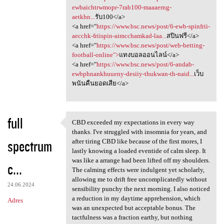
ewbaichtrwmopr-7rab100-maaaerng-
aetkhn...
รับ100</a>
<a href="
https://www.bsc.news/post/6-ewb-spinfrii-
aecchk-friispin-aimcchamkad-laa...
สปินฟรี</a>
<a href="
https://www.bsc.news/post/web-betting-
football-online">
แทงบอลออนไลน์</a>
<a href="
https://www.bsc.news/post/6-andab-
ewbphnankhuueny-desiiy-thukwan-th-naid...
เว็บ
พนันคืนยอดเสีย</a>
full
CBD exceeded my expectations in every way
CBD exceeded my expectations
thanks. I've struggled with insomnia for years, and
spectrum
after tiring CBD like because of the first mores, I
lastly knowing a loaded eventide of calm sleep. It
was like a arrange had been lifted off my shoulders.
c...
The calming effects were indulgent yet scholarly,
allowing me to drift free uncomplicatedly without
24.06.2024
sensibility punchy the next morning. I also noticed
a reduction in my daytime apprehension, which
Adres
was an unexpected but acceptable bonus. The
tactfulness was a fraction earthy, but nothing