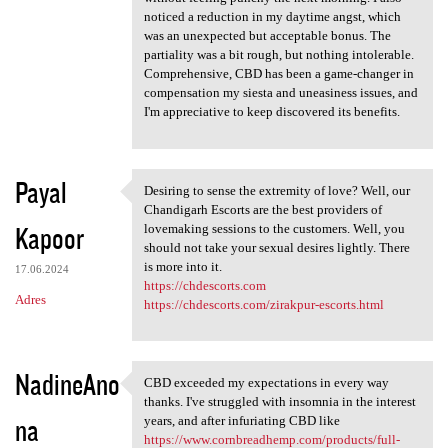
noticed a reduction in my daytime angst, which
was an unexpected but acceptable bonus. The
partiality was a bit rough, but nothing intolerable.
Comprehensive, CBD has been a game-changer in
compensation my siesta and uneasiness issues, and
I'm appreciative to keep discovered its benefits.
Payal
Desiring to sense the extremity of love? Well, our
Desiring to sense the
Chandigarh Escorts are the best providers of
Kapoor
lovemaking sessions to the customers. Well, you
should not take your sexual desires lightly. There
is more into it.
17.06.2024
https://chdescorts.com
Adres
https://chdescorts.com/zirakpur-escorts.html
NadineAno
CBD exceeded my expectations in every way
CBD exceeded my expectations
thanks. I've struggled with insomnia in the interest
na
years, and after infuriating CBD like
https://www.cornbreadhemp.com/products/full-