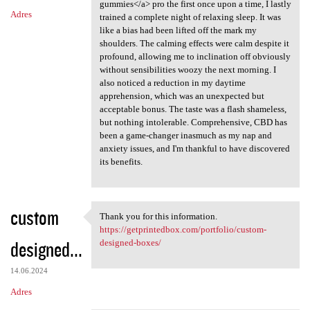
gummies</a> pro the first once upon a time, I lastly
Adres
trained a complete night of relaxing sleep. It was
like a bias had been lifted off the mark my
shoulders. The calming effects were calm despite it
profound, allowing me to inclination off obviously
without sensibilities woozy the next morning. I
also noticed a reduction in my daytime
apprehension, which was an unexpected but
acceptable bonus. The taste was a flash shameless,
but nothing intolerable. Comprehensive, CBD has
been a game-changer inasmuch as my nap and
anxiety issues, and I'm thankful to have discovered
its benefits.
custom
Thank you for this information.
Thank you for this
https://getprintedbox.com/portfolio/custom-
designed...
designed-boxes/
14.06.2024
Adres