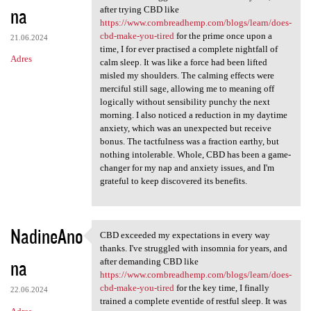
na
after trying CBD like
https://www.cornbreadhemp.com/blogs/learn/does-
cbd-make-you-tired
for the prime once upon a
21.06.2024
time, I for ever practised a complete nightfall of
Adres
calm sleep. It was like a force had been lifted
misled my shoulders. The calming effects were
merciful still sage, allowing me to meaning off
logically without sensibility punchy the next
morning. I also noticed a reduction in my daytime
anxiety, which was an unexpected but receive
bonus. The tactfulness was a fraction earthy, but
nothing intolerable. Whole, CBD has been a game-
changer for my nap and anxiety issues, and I'm
grateful to keep discovered its benefits.
NadineAno
CBD exceeded my expectations in every way
CBD exceeded my expectations
thanks. I've struggled with insomnia for years, and
na
after demanding CBD like
https://www.cornbreadhemp.com/blogs/learn/does-
cbd-make-you-tired
for the key time, I finally
22.06.2024
trained a complete eventide of restful sleep. It was