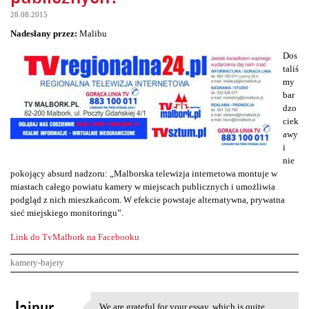
28.08.2015
Nadesłany przez:
Malibu
Dos
taliś
my
bar
dzo
ciek
awy
i
nie
pokojący absurd nadzoru: „Malborska telewizja internetowa montuje w
miastach całego powiatu kamery w miejscach publicznych i umożliwia
podgląd z nich mieszkańcom. W efekcie powstaje alternatywna, prywatna
sieć miejskiego monitoringu”.
Link do TvMalbork na Facebooku
kamery-bajery
K
Jaipur
We are grateful for your essay, which is quite