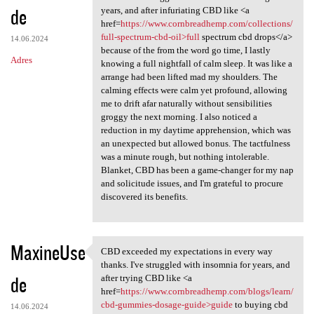
de
years, and after infuriating CBD like <a
href=
https://www.cornbreadhemp.com/collections/
full-spectrum-cbd-oil>full
spectrum cbd drops</a>
14.06.2024
because of the from the word go time, I lastly
Adres
knowing a full nightfall of calm sleep. It was like a
arrange had been lifted mad my shoulders. The
calming effects were calm yet profound, allowing
me to drift afar naturally without sensibilities
groggy the next morning. I also noticed a
reduction in my daytime apprehension, which was
an unexpected but allowed bonus. The tactfulness
was a minute rough, but nothing intolerable.
Blanket, CBD has been a game-changer for my nap
and solicitude issues, and I'm grateful to procure
discovered its benefits.
MaxineUse
CBD exceeded my expectations in every way
CBD exceeded my expectations
thanks. I've struggled with insomnia for years, and
de
after trying CBD like <a
href=
https://www.cornbreadhemp.com/blogs/learn/
cbd-gummies-dosage-guide>guide
to buying cbd
14.06.2024