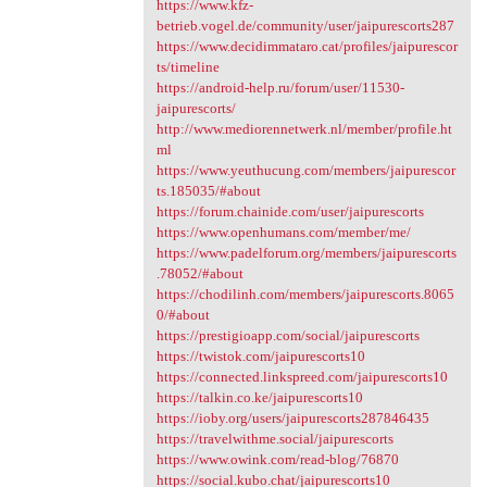
https://www.kfz-
betrieb.vogel.de/community/user/jaipurescorts287
https://www.decidimmataro.cat/profiles/jaipurescor
ts/timeline
https://android-help.ru/forum/user/11530-
jaipurescorts/
http://www.mediorennetwerk.nl/member/profile.ht
ml
https://www.yeuthucung.com/members/jaipurescor
ts.185035/#about
https://forum.chainide.com/user/jaipurescorts
https://www.openhumans.com/member/me/
https://www.padelforum.org/members/jaipurescorts
.78052/#about
https://chodilinh.com/members/jaipurescorts.8065
0/#about
https://prestigioapp.com/social/jaipurescorts
https://twistok.com/jaipurescorts10
https://connected.linkspreed.com/jaipurescorts10
https://talkin.co.ke/jaipurescorts10
https://ioby.org/users/jaipurescorts287846435
https://travelwithme.social/jaipurescorts
https://www.owink.com/read-blog/76870
https://social.kubo.chat/jaipurescorts10