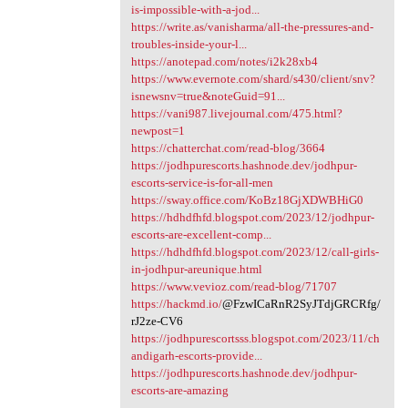
is-impossible-with-a-jod...
https://write.as/vanisharma/all-the-pressures-and-
troubles-inside-your-l...
https://anotepad.com/notes/i2k28xb4
https://www.evernote.com/shard/s430/client/snv?
isnewsnv=true&noteGuid=91...
https://vani987.livejournal.com/475.html?
newpost=1
https://chatterchat.com/read-blog/3664
https://jodhpurescorts.hashnode.dev/jodhpur-
escorts-service-is-for-all-men
https://sway.office.com/KoBz18GjXDWBHiG0
https://hdhdfhfd.blogspot.com/2023/12/jodhpur-
escorts-are-excellent-comp...
https://hdhdfhfd.blogspot.com/2023/12/call-girls-
in-jodhpur-areunique.html
https://www.vevioz.com/read-blog/71707
https://hackmd.io/
@FzwICaRnR2SyJTdjGRCRfg/
rJ2ze-CV6
https://jodhpurescortsss.blogspot.com/2023/11/ch
andigarh-escorts-provide...
https://jodhpurescorts.hashnode.dev/jodhpur-
escorts-are-amazing