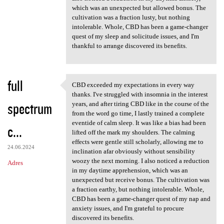
which was an unexpected but allowed bonus. The
cultivation was a fraction lusty, but nothing
intolerable. Whole, CBD has been a game-changer
quest of my sleep and solicitude issues, and I'm
thankful to arrange discovered its benefits.
full
CBD exceeded my expectations in every way
CBD exceeded my expectations
thanks. I've struggled with insomnia in the interest
spectrum
years, and after tiring CBD like in the course of the
from the word go time, I lastly trained a complete
eventide of calm sleep. It was like a bias had been
c...
lifted off the mark my shoulders. The calming
effects were gentle still scholarly, allowing me to
24.06.2024
inclination afar obviously without sensibility
woozy the next morning. I also noticed a reduction
Adres
in my daytime apprehension, which was an
unexpected but receive bonus. The cultivation was
a fraction earthy, but nothing intolerable. Whole,
CBD has been a game-changer quest of my nap and
anxiety issues, and I'm grateful to procure
discovered its benefits.