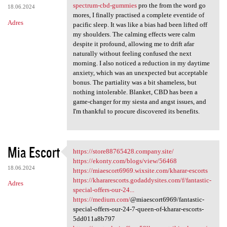
spectrum-cbd-gummies
pro the from the word go
18.06.2024
mores, I finally practised a complete eventide of
Adres
pacific sleep. It was like a bias had been lifted off
my shoulders. The calming effects were calm
despite it profound, allowing me to drift afar
naturally without feeling confused the next
morning. I also noticed a reduction in my daytime
anxiety, which was an unexpected but acceptable
bonus. The partiality was a bit shameless, but
nothing intolerable. Blanket, CBD has been a
game-changer for my siesta and angst issues, and
I'm thankful to procure discovered its benefits.
Mia Escort
https://store88765428.company.site/
https://store88765428.company
https://ekonty.com/blogs/view/56468
18.06.2024
https://miaescort6969.wixsite.com/kharar-escorts
https://khararescorts.godaddysites.com/f/fantastic-
Adres
special-offers-our-24...
https://medium.com/
@miaescort6969/fantastic-
special-offers-our-24-7-queen-of-kharar-escorts-
5dd011a8b797