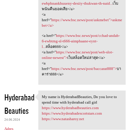
ewbphnankhuueny-desiiy-thukwan-th-naid...
เว็บ
พนันคืนยอดเสีย</a>
<a
href="
https://www.bsc.news/post/askmebet">askme
bet</a>
<a href="
https://www.bsc.news/post/cchad-andab-
6-ewbtrng-sl-t666-aimphaane-eynt-
l...
สล็อต666</a>
<a href="
https://www.bsc.news/post/web-slot-
online-newest">
เว็บสล็อตใหม่ล่าสุด</a>
<a
href="
https://www.bsc.news/post/baccarat888">
บา
คาร่า888</a>
Hyderabad
My name is HyderabadBeauties, Do you love to
My name is HyderabadBeauties,
spend time with hyderabad call girl
Beauties
https://www.hyderabadbeauties.com
https://www.hyderabadescortstars.com
https://www.natasharoy.net
24.06.2024
Adres