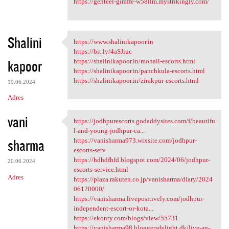
https://genteel-giraffe-w58llm.mystrikingly.com/
Shalini
https://www.shalinikapoor.in
https://www.shalinikapoor.in
https://bit.ly/4aSJiuc
kapoor
https://shalinikapoor.in/mohali-escorts.html
https://shalinikapoor.in/panchkula-escorts.html
https://shalinikapoor.in/zirakpur-escorts.html
19.06.2024
Adres
vani
https://jodhpurescorts.godaddysites.com/f/beautifu
https://jodhpurescorts
l-and-young-jodhpur-ca...
sharma
https://vanisharma973.wixsite.com/jodhpur-
escorts-serv
https://hdhdfhfd.blogspot.com/2024/06/jodhpur-
20.06.2024
escorts-service.html
Adres
https://plaza.rakuten.co.jp/vanisharma/diary/2024
06120000/
https://vanisharma.livepositively.com/jodhpur-
independent-escort-or-kota...
https://ekonty.com/blogs/view/55731
https://vanisharma98.bloggersdelight.dk/live-an-