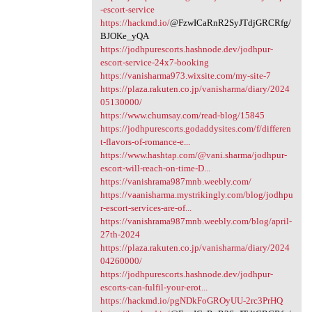
-escort-service
https://hackmd.io/
@FzwICaRnR2SyJTdjGRCRfg/
BJOKe_yQA
https://jodhpurescorts.hashnode.dev/jodhpur-
escort-service-24x7-booking
https://vanisharma973.wixsite.com/my-site-7
https://plaza.rakuten.co.jp/vanisharma/diary/2024
05130000/
https://www.chumsay.com/read-blog/15845
https://jodhpurescorts.godaddysites.com/f/differen
t-flavors-of-romance-e...
https://www.hashtap.com/@vani.sharma/jodhpur-
escort-will-reach-on-time-D...
https://vanishrama987mnb.weebly.com/
https://vaanisharma.mystrikingly.com/blog/jodhpu
r-escort-services-are-of...
https://vanishrama987mnb.weebly.com/blog/april-
27th-2024
https://plaza.rakuten.co.jp/vanisharma/diary/2024
04260000/
https://jodhpurescorts.hashnode.dev/jodhpur-
escorts-can-fulfil-your-erot...
https://hackmd.io/pgNDkFoGROyUU-2rc3PrHQ