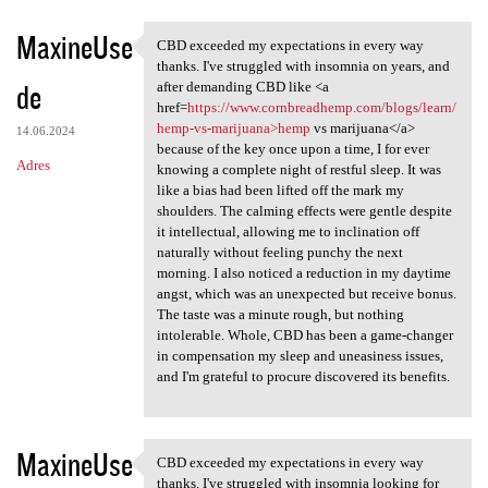
MaxineUse
CBD exceeded my expectations in every way
CBD exceeded my expectations
thanks. I've struggled with insomnia on years, and
de
after demanding CBD like <a
href=
https://www.cornbreadhemp.com/blogs/learn/
hemp-vs-marijuana>hemp
vs marijuana</a>
14.06.2024
because of the key once upon a time, I for ever
Adres
knowing a complete night of restful sleep. It was
like a bias had been lifted off the mark my
shoulders. The calming effects were gentle despite
it intellectual, allowing me to inclination off
naturally without feeling punchy the next
morning. I also noticed a reduction in my daytime
angst, which was an unexpected but receive bonus.
The taste was a minute rough, but nothing
intolerable. Whole, CBD has been a game-changer
in compensation my sleep and uneasiness issues,
and I'm grateful to procure discovered its benefits.
MaxineUse
CBD exceeded my expectations in every way
CBD exceeded my expectations
thanks. I've struggled with insomnia looking for