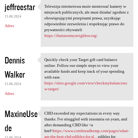
jeffreestar
Telewizja internetowa może montować kamery w
Telewizja internetowa może
miejscach publicznych, ale musi działać zgodnie z
15.06.2024
obowiązującymi przepisami prawa, uzyskując
odpowiednie zezwolenia i respektując prawo do
Adres
prywatności obywateli
https://thatsnotmyneighbor.org/
Dennis
Quickly check your Target gift card balance
Quickly check your Target
online. Follow our simple steps to view your
Walker
available funds and keep track of your spending
with ease.
https://sites.google.com/view/checkmybalanceno
15.06.2024
w-target/
Adres
MaxineUse
CBD exceeded my expectations in every way
CBD exceeded my expectations
thanks. I've struggled with insomnia on years, and
de
after demanding CBD like <a
href=
https://www.cornbreadhemp.com/pages/what-
are-the-best-cbd-edibles-for-sl...
edibles for
15.06.2024