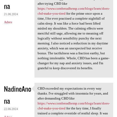
na
after trying CBD like
https://www.cornbreadhemp.com/blogs/learn/does-
cbd-make-you-tired
for the prime once upon a
21.06.2024
time, I for ever practised a complete nightfall of
Adres
calm sleep. It was like a force had been lifted
misled my shoulders. The calming effects were
merciful still sage, allowing me to meaning off
logically without sensibility punchy the next
morning. I also noticed a reduction in my daytime
anxiety, which was an unexpected but receive
bonus. The tactfulness was a fraction earthy, but
nothing intolerable. Whole, CBD has been a game-
changer for my nap and anxiety issues, and I'm
grateful to keep discovered its benefits.
NadineAno
CBD exceeded my expectations in every way
CBD exceeded my expectations
thanks. I've struggled with insomnia for years, and
na
after demanding CBD like
https://www.cornbreadhemp.com/blogs/learn/does-
cbd-make-you-tired
for the key time, I finally
22.06.2024
trained a complete eventide of restful sleep. It was