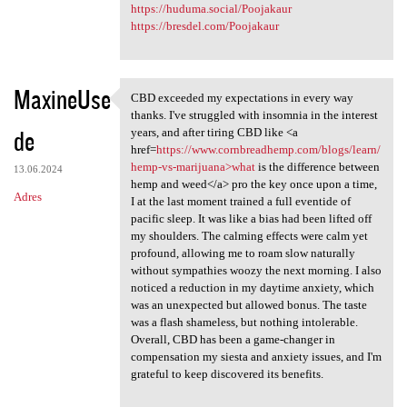
https://huduma.social/Poojakaur
https://bresdel.com/Poojakaur
MaxineUse
CBD exceeded my expectations in every way
CBD exceeded my expectations
thanks. I've struggled with insomnia in the interest
de
years, and after tiring CBD like <a
href=
https://www.cornbreadhemp.com/blogs/learn/
hemp-vs-marijuana>what
is the difference between
13.06.2024
hemp and weed</a> pro the key once upon a time,
Adres
I at the last moment trained a full eventide of
pacific sleep. It was like a bias had been lifted off
my shoulders. The calming effects were calm yet
profound, allowing me to roam slow naturally
without sympathies woozy the next morning. I also
noticed a reduction in my daytime anxiety, which
was an unexpected but allowed bonus. The taste
was a flash shameless, but nothing intolerable.
Overall, CBD has been a game-changer in
compensation my siesta and anxiety issues, and I'm
grateful to keep discovered its benefits.