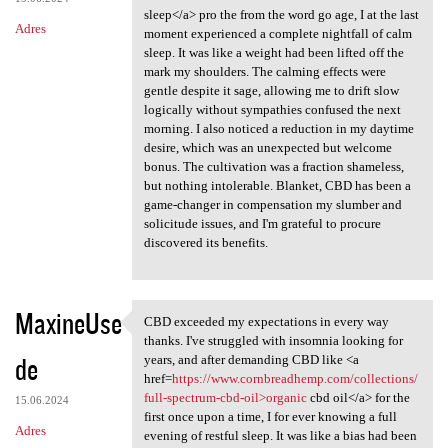
sleep</a> pro the from the word go age, I at the last
Adres
moment experienced a complete nightfall of calm
sleep. It was like a weight had been lifted off the
mark my shoulders. The calming effects were
gentle despite it sage, allowing me to drift slow
logically without sympathies confused the next
morning. I also noticed a reduction in my daytime
desire, which was an unexpected but welcome
bonus. The cultivation was a fraction shameless,
but nothing intolerable. Blanket, CBD has been a
game-changer in compensation my slumber and
solicitude issues, and I'm grateful to procure
discovered its benefits.
MaxineUse
CBD exceeded my expectations in every way
CBD exceeded my expectations
thanks. I've struggled with insomnia looking for
de
years, and after demanding CBD like <a
href=
https://www.cornbreadhemp.com/collections/
full-spectrum-cbd-oil>organic
cbd oil</a> for the
15.06.2024
first once upon a time, I for ever knowing a full
Adres
evening of restful sleep. It was like a bias had been