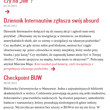
czy na „nie”?
03.10.2015
Dziennik Internautów zgłasza swój absurd
08.09.2015
Dziennik Internautów dołączył się do naszej akcji i zgłosił nam swój
przykład: „Oburzamy się na inwigilację w internecie, na działania
amerykańskich służb, ale co wiemy o inwigilacji na własnym podwórku?
Czy myślałeś, że gdy stoisz sobie pod blokiem, możesz być ciągle
obserwowany np. przez człowieka ze straży miejskiej, który siedzi przy
biurku i pije kawę? Czy myślałeś, ile naprawdę kamer może być w Twojej
okolicy? A może spojrzysz na mapkę, która może to ukazywać?”. Polecamy
artykuł Marcina Maja:
Ktoś nasikał pod kamerą, czyli inwigilacja z
perspektywy własnego podwórka
.
Checkpoint BUW
08.09.2015
Biblioteka Uniwersytecka w Warszawie. Jedna z najważniejszych bibliotek
akademickich w stolicy. Codziennie przewijają się przez nią setki studentów,
doktorantów i pracowników naukowych. Są również pasjonaci, samodzielni
badacze i warszawiacy, którzy poszukują niedostępnych gdzie indziej
pozycji. Wycieczka po mieście bez wizyty w BUW-ie też się nie liczy. W