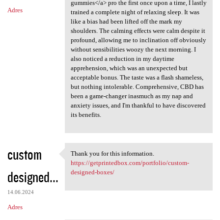
gummies</a> pro the first once upon a time, I lastly
Adres
trained a complete night of relaxing sleep. It was
like a bias had been lifted off the mark my
shoulders. The calming effects were calm despite it
profound, allowing me to inclination off obviously
without sensibilities woozy the next morning. I
also noticed a reduction in my daytime
apprehension, which was an unexpected but
acceptable bonus. The taste was a flash shameless,
but nothing intolerable. Comprehensive, CBD has
been a game-changer inasmuch as my nap and
anxiety issues, and I'm thankful to have discovered
its benefits.
custom
Thank you for this information.
Thank you for this
https://getprintedbox.com/portfolio/custom-
designed...
designed-boxes/
14.06.2024
Adres