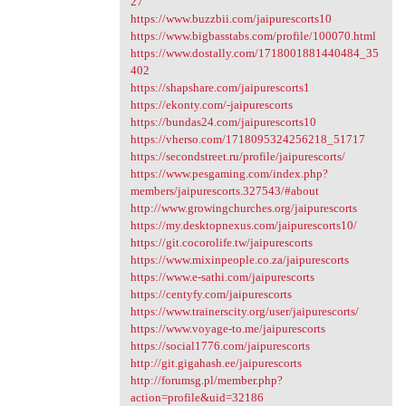
27
https://www.buzzbii.com/jaipurescorts10
https://www.bigbasstabs.com/profile/100070.html
https://www.dostally.com/1718001881440484_35
402
https://shapshare.com/jaipurescorts1
https://ekonty.com/-jaipurescorts
https://bundas24.com/jaipurescorts10
https://vherso.com/1718095324256218_51717
https://secondstreet.ru/profile/jaipurescorts/
https://www.pesgaming.com/index.php?
members/jaipurescorts.327543/#about
http://www.growingchurches.org/jaipurescorts
https://my.desktopnexus.com/jaipurescorts10/
https://git.cocorolife.tw/jaipurescorts
https://www.mixinpeople.co.za/jaipurescorts
https://www.e-sathi.com/jaipurescorts
https://centyfy.com/jaipurescorts
https://www.trainerscity.org/user/jaipurescorts/
https://www.voyage-to.me/jaipurescorts
https://social1776.com/jaipurescorts
http://git.gigahash.ee/jaipurescorts
http://forumsg.pl/member.php?
action=profile&uid=32186