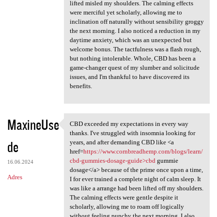
lifted misled my shoulders. The calming effects
were merciful yet scholarly, allowing me to
inclination off naturally without sensibility groggy
the next morning. I also noticed a reduction in my
daytime anxiety, which was an unexpected but
welcome bonus. The tactfulness was a flash rough,
but nothing intolerable. Whole, CBD has been a
game-changer quest of my slumber and solicitude
issues, and I'm thankful to have discovered its
benefits.
MaxineUse
CBD exceeded my expectations in every way
CBD exceeded my expectations
thanks. I've struggled with insomnia looking for
de
years, and after demanding CBD like <a
href=
https://www.cornbreadhemp.com/blogs/learn/
cbd-gummies-dosage-guide>cbd
gummie
16.06.2024
dosage</a> because of the prime once upon a time,
Adres
I for ever trained a complete night of calm sleep. It
was like a arrange had been lifted off my shoulders.
The calming effects were gentle despite it
scholarly, allowing me to roam off logically
without feeling punchy the next morning. I also