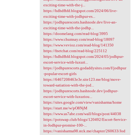
exciting-time-with-the-j...
https://hdhdfhfd.blogspot.com/2024/06/live-
exciting-time-with-jodhpur-es...
https://jodhpurescorts.hashnode.dev/live-an-
exciting-time-with-the-jodhp...
https://doomelang.com/read-blog/3995
https://www.chumsay.com/read-blog/18097
https://www.vevioz.com/read-blog/141350
https://fnetchat.com/read-blog/225112
https://hdhdfhfd.blogspot.com/2024/05/jodhpur-
escort-service-with-luxuri...
https://jodhpurescorts.godaddysites.com/f/jodhpur
-popular-escort-girls
https://6467208463e3e.site123.me/blog/move-
toward-satiation-with-the-jod...
https://jodhpurescorts.hashnode.dev/jodhpur-
escort-service-with-luxuriou...
https://sites.google.com/view/vanisharma/home
https://start.me/w/pO8NjM
https://www.as7abe.com/wall/blogs/post/44038
https://potswap.club/blogs/120492/Escort-Service-
in-Jodhpur-promise-100-...
https://vanisharma98.stck.me/chapter/260633/Jod