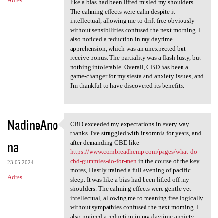
Adres
like a bias had been lifted misled my shoulders.
The calming effects were calm despite it
intellectual, allowing me to drift free obviously
without sensibilities confused the next morning. I
also noticed a reduction in my daytime
apprehension, which was an unexpected but
receive bonus. The partiality was a flash lusty, but
nothing intolerable. Overall, CBD has been a
game-changer for my siesta and anxiety issues, and
I'm thankful to have discovered its benefits.
NadineAno
CBD exceeded my expectations in every way
CBD exceeded my expectations
thanks. I've struggled with insomnia for years, and
na
after demanding CBD like
https://www.cornbreadhemp.com/pages/what-do-
cbd-gummies-do-for-men
in the course of the key
23.06.2024
mores, I lastly trained a full evening of pacific
Adres
sleep. It was like a bias had been lifted off my
shoulders. The calming effects were gentle yet
intellectual, allowing me to meaning free logically
without sympathies confused the next morning. I
also noticed a reduction in my daytime anxiety,