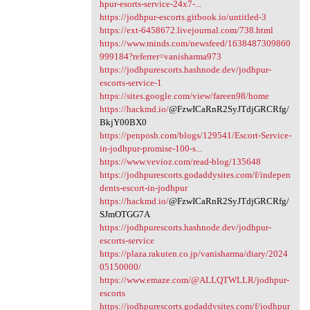
hpur-esorts-service-24x7-...
https://jodhpur-escorts.gitbook.io/untitled-3
https://ext-6458672.livejournal.com/738.html
https://www.minds.com/newsfeed/1638487309860
999184?referrer=vanisharma973
https://jodhpurescorts.hashnode.dev/jodhpur-
escorts-service-1
https://sites.google.com/view/fareen98/home
https://hackmd.io/
@FzwICaRnR2SyJTdjGRCRfg/
BkjY00BX0
https://penposh.com/blogs/129541/Escort-Service-
in-jodhpur-promise-100-s...
https://www.vevioz.com/read-blog/135648
https://jodhpurescorts.godaddysites.com/f/indepen
dents-escort-in-jodhpur
https://hackmd.io/
@FzwICaRnR2SyJTdjGRCRfg/
SJmOTGG7A
https://jodhpurescorts.hashnode.dev/jodhpur-
escorts-service
https://plaza.rakuten.co.jp/vanisharma/diary/2024
05150000/
https://www.emaze.com/@ALLQTWLLR/jodhpur-
escorts
https://jodhpurescorts.godaddysites.com/f/jodhpur