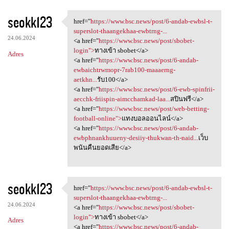
seokk123
href="
https://www.bsc.news/post/6-andab-ewbsl-t-
href="https://www.bsc.news
superslot-thaangekhaa-ewbtrng-...
24.06.2024
<a href="
https://www.bsc.news/post/sbobet-
login">
ทางเข้า sbobet</a>
Adres
<a href="
https://www.bsc.news/post/6-andab-
ewbaichtrwmopr-7rab100-maaaerng-
aetkhn...
รับ100</a>
<a href="
https://www.bsc.news/post/6-ewb-spinfrii-
aecchk-friispin-aimcchamkad-laa...
สปินฟรี</a>
<a href="
https://www.bsc.news/post/web-betting-
football-online">
แทงบอลออนไลน์</a>
<a href="
https://www.bsc.news/post/6-andab-
ewbphnankhuueny-desiiy-thukwan-th-naid...
เว็บ
พนันคืนยอดเสีย</a>
seokk123
href="
https://www.bsc.news/post/6-andab-ewbsl-t-
href="https://www.bsc.news
superslot-thaangekhaa-ewbtrng-...
24.06.2024
<a href="
https://www.bsc.news/post/sbobet-
login">
ทางเข้า sbobet</a>
Adres
<a href="
https://www.bsc.news/post/6-andab-