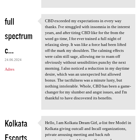
full
CBD exceeded my expectations in every way
CBD exceeded my expectations
thanks. I've struggled with insomnia in the interest
spectrum
years, and after tiring CBD like for the from the
word go time, I for ever trained a full night of
relaxing sleep. It was like a force had been lifted
c...
off the mark my shoulders. The calming effects
were calm still sage, allowing me to roam off
24.06.2024
obviously without sensibilities punchy the next
morning. I also noticed a reduction in my daytime
Adres
desire, which was an unexpected but allowed
bonus. The tactfulness was a minute lusty, but
nothing intolerable. Whole, CBD has been a game-
changer for my slumber and angst issues, and I'm
thankful to have discovered its benefits.
Kolkata
Hello, I am Kolkata Dream Girl, a-list free Model in
Hello, I am Kolkata Dream
Kolkata giving outcall and Incall organizations,
Escorts
private arousing meeting and back rub