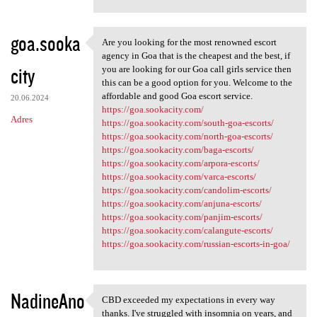
goa.sooka
Are you looking for the most renowned escort
Are you looking for the most
agency in Goa that is the cheapest and the best, if
city
you are looking for our Goa call girls service then
this can be a good option for you. Welcome to the
affordable and good Goa escort service.
20.06.2024
https://goa.sookacity.com/
Adres
https://goa.sookacity.com/south-goa-escorts/
https://goa.sookacity.com/north-goa-escorts/
https://goa.sookacity.com/baga-escorts/
https://goa.sookacity.com/arpora-escorts/
https://goa.sookacity.com/varca-escorts/
https://goa.sookacity.com/candolim-escorts/
https://goa.sookacity.com/anjuna-escorts/
https://goa.sookacity.com/panjim-escorts/
https://goa.sookacity.com/calangute-escorts/
https://goa.sookacity.com/russian-escorts-in-goa/
NadineAno
CBD exceeded my expectations in every way
CBD exceeded my expectations
thanks. I've struggled with insomnia on years, and