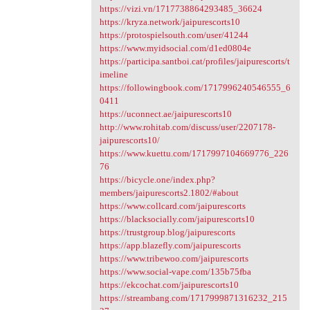
https://vizi.vn/1717738864293485_36624
https://kryza.network/jaipurescorts10
https://protospielsouth.com/user/41244
https://www.myidsocial.com/d1ed0804e
https://participa.santboi.cat/profiles/jaipurescorts/t
imeline
https://followingbook.com/1717996240546555_6
0411
https://uconnect.ae/jaipurescorts10
http://www.rohitab.com/discuss/user/2207178-
jaipurescorts10/
https://www.kuettu.com/1717997104669776_226
76
https://bicycle.one/index.php?
members/jaipurescorts2.1802/#about
https://www.collcard.com/jaipurescorts
https://blacksocially.com/jaipurescorts10
https://trustgroup.blog/jaipurescorts
https://app.blazefly.com/jaipurescorts
https://www.tribewoo.com/jaipurescorts
https://www.social-vape.com/135b75fba
https://ekcochat.com/jaipurescorts10
https://streambang.com/1717999871316232_215