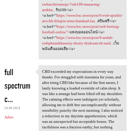
ewbaichtrwmopr-7rab100-maaaerng-
aetkhn...
รับ100</a>
<a href="
https://www.bsc.news/post/6-ewb-spinfrii-
aecchk-friispin-aimcchamkad-laa...
สปินฟรี</a>
<a href="
https://www.bsc.news/post/web-betting-
football-online">
แทงบอลออนไลน์</a>
<a href="
https://www.bsc.news/post/6-andab-
ewbphnankhuueny-desiiy-thukwan-th-naid...
เว็บ
พนันคืนยอดเสีย</a>
full
CBD exceeded my expectations in every way
CBD exceeded my expectations
thanks. I've struggled with insomnia for years, and
spectrum
after tiring CBD like because of the first mores, I
lastly knowing a loaded eventide of calm sleep. It
was like a arrange had been lifted off my shoulders.
c...
The calming effects were indulgent yet scholarly,
allowing me to drift free uncomplicatedly without
24.06.2024
sensibility punchy the next morning. I also noticed
a reduction in my daytime apprehension, which
Adres
was an unexpected but acceptable bonus. The
tactfulness was a fraction earthy, but nothing