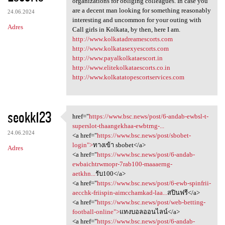
organizations for obliging colleagues. In case you
are a decent man looking for something reasonably
24.06.2024
interesting and uncommon for your outing with
Adres
Call girls in Kolkata, by then, here I am.
http://www.kolkatadreamescorts.com
http://www.kolkatasexyescorts.com
http://www.payalkolkataescort.in
http://www.elitekolkataescorts.co.in
http://www.kolkatatopescortservices.com
seokk123
href="
https://www.bsc.news/post/6-andab-ewbsl-t-
href="https://www.bsc.news
superslot-thaangekhaa-ewbtrng-...
24.06.2024
<a href="
https://www.bsc.news/post/sbobet-
login">
ทางเข้า sbobet</a>
Adres
<a href="
https://www.bsc.news/post/6-andab-
ewbaichtrwmopr-7rab100-maaaerng-
aetkhn...
รับ100</a>
<a href="
https://www.bsc.news/post/6-ewb-spinfrii-
aecchk-friispin-aimcchamkad-laa...
สปินฟรี</a>
<a href="
https://www.bsc.news/post/web-betting-
football-online">
แทงบอลออนไลน์</a>
<a href="
https://www.bsc.news/post/6-andab-