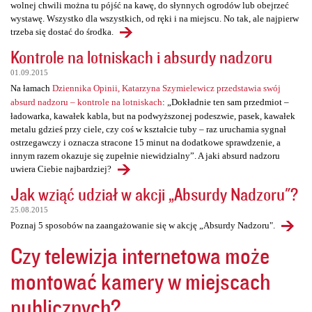
wolnej chwili można tu pójść na kawę, do słynnych ogrodów lub obejrzeć
wystawę. Wszystko dla wszystkich, od ręki i na miejscu. No tak, ale najpierw
trzeba się dostać do środka.
Kontrole na lotniskach i absurdy nadzoru
01.09.2015
Na łamach
Dziennika Opinii, Katarzyna Szymielewicz przedstawia swój
absurd nadzoru – kontrole na lotniskach
: „Dokładnie ten sam przedmiot –
ładowarka, kawałek kabla, but na podwyższonej podeszwie, pasek, kawałek
metalu gdzieś przy ciele, czy coś w kształcie tuby – raz uruchamia sygnał
ostrzegawczy i oznacza stracone 15 minut na dodatkowe sprawdzenie, a
innym razem okazuje się zupełnie niewidzialny”. A jaki absurd nadzoru
uwiera Ciebie najbardziej?
Jak wziąć udział w akcji „Absurdy Nadzoru"?
25.08.2015
Poznaj 5 sposobów na zaangażowanie się w akcję „Absurdy Nadzoru".
Czy telewizja internetowa może
montować kamery w miejscach
publicznych?