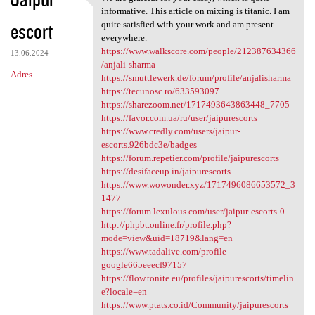
We are grateful for your
o
informative. This article on mixing is titanic. I am
escort
m
quite satisfied with your work and am present
everywhere.
e
https://www.walkscore.com/people/212387634366
13.06.2024
n
/anjali-sharma
Adres
https://smuttlewerk.de/forum/profile/anjalisharma
t
https://tecunosc.ro/633593097
a
https://sharezoom.net/1717493643863448_7705
https://favor.com.ua/ru/user/jaipurescorts
r
https://www.credly.com/users/jaipur-
z
escorts.926bdc3e/badges
https://forum.repetier.com/profile/jaipurescorts
e
https://desifaceup.in/jaipurescorts
https://www.wowonder.xyz/1717496086653572_3
1477
https://forum.lexulous.com/user/jaipur-escorts-0
http://phpbt.online.fr/profile.php?
mode=view&uid=18719&lang=en
https://www.tadalive.com/profile-
google665eeecf97157
https://flow.tonite.eu/profiles/jaipurescorts/timelin
e?locale=en
https://www.ptats.co.id/Community/jaipurescorts