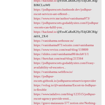
https://hackmd.io/
@FzwICaRnR2SyJTdjGRCRfg/
BJKCLxrW0
https://jodhpurescorts.hashnode.dev/jodhpur-
escort-services-are-offered-...
https://www.evtv.me/author/vanisharma973/
https://jodhpurescorts.godaddysites.com/f/jodhpur
-escorts-can-fulfil-you...
https://hackmd.io/
@FzwICaRnR2SyJTdjGRCRfg/
rk0A_2X-0
https://vanisharma.nethouse.ru/
https://vanisharma973.wixsite.com/vanisharma
https://www.vevioz.com/read-blog/119809
https://slides.com/vanisharma98/deck#/1/1
https://fnetchat.com/read-blog/215564
https://jodhpurescorts.godaddysites.com/f/easy-
availability-of-escorts-s...
https://vanisharma.webflow.io/
https://jodhpur-
escorts.gitbook.io/jodhpurescortsserviceprovider
https://velog.io/@vanisharma/Escort-in-Jodhpur-
is-flexible
https://www.tadalive.com/blog/123515/jodhpur-
escort-agency-provide-eroti...
https://grave-maiasaura-577.notion.site/Nothing-