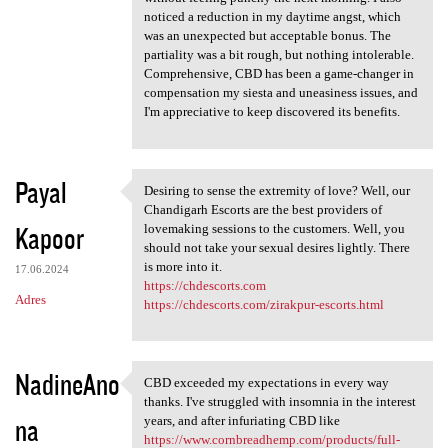
noticed a reduction in my daytime angst, which
was an unexpected but acceptable bonus. The
partiality was a bit rough, but nothing intolerable.
Comprehensive, CBD has been a game-changer in
compensation my siesta and uneasiness issues, and
I'm appreciative to keep discovered its benefits.
Payal
Desiring to sense the extremity of love? Well, our
Desiring to sense the
Chandigarh Escorts are the best providers of
Kapoor
lovemaking sessions to the customers. Well, you
should not take your sexual desires lightly. There
is more into it.
17.06.2024
https://chdescorts.com
Adres
https://chdescorts.com/zirakpur-escorts.html
NadineAno
CBD exceeded my expectations in every way
CBD exceeded my expectations
thanks. I've struggled with insomnia in the interest
na
years, and after infuriating CBD like
https://www.cornbreadhemp.com/products/full-