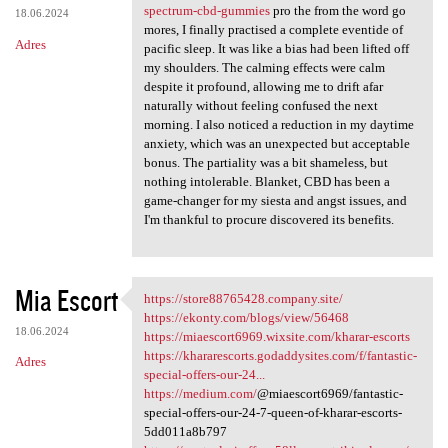
spectrum-cbd-gummies
pro the from the word go
18.06.2024
mores, I finally practised a complete eventide of
Adres
pacific sleep. It was like a bias had been lifted off
my shoulders. The calming effects were calm
despite it profound, allowing me to drift afar
naturally without feeling confused the next
morning. I also noticed a reduction in my daytime
anxiety, which was an unexpected but acceptable
bonus. The partiality was a bit shameless, but
nothing intolerable. Blanket, CBD has been a
game-changer for my siesta and angst issues, and
I'm thankful to procure discovered its benefits.
Mia Escort
https://store88765428.company.site/
https://store88765428.company
https://ekonty.com/blogs/view/56468
18.06.2024
https://miaescort6969.wixsite.com/kharar-escorts
https://khararescorts.godaddysites.com/f/fantastic-
Adres
special-offers-our-24...
https://medium.com/
@miaescort6969/fantastic-
special-offers-our-24-7-queen-of-kharar-escorts-
5dd011a8b797