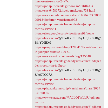
hpur-esorts-service-24x7-...
https://jodhpur-escorts.gitbook.io/untitled-3
https://ext-6458672.livejournal.com/738.html
https://www.minds.com/newsfeed/1638487309860
999184?referrer=vanisharma973
https://jodhpurescorts.hashnode.dev/jodhpur-
escorts-service-1
https://sites.google.com/view/fareen98/home
https://hackmd.io/
@FzwICaRnR2SyJTdjGRCRfg/
BkjY00BX0
https://penposh.com/blogs/129541/Escort-Service-
in-jodhpur-promise-100-s...
https://www.vevioz.com/read-blog/135648
https://jodhpurescorts.godaddysites.com/f/indepen
dents-escort-in-jodhpur
https://hackmd.io/
@FzwICaRnR2SyJTdjGRCRfg/
SJmOTGG7A
https://jodhpurescorts.hashnode.dev/jodhpur-
escorts-service
https://plaza.rakuten.co.jp/vanisharma/diary/2024
05150000/
https://www.emaze.com/@ALLQTWLLR/jodhpur-
escorts
https://jodhpurescorts.godaddysites.com/f/jodhpur