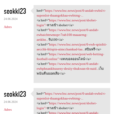
seokk123
href="
https://www.bsc.news/post/6-andab-ewbsl-t-
href="https://www.bsc.news
superslot-thaangekhaa-ewbtrng-...
24.06.2024
<a href="
https://www.bsc.news/post/sbobet-
login">
ทางเข้า sbobet</a>
Adres
<a href="
https://www.bsc.news/post/6-andab-
ewbaichtrwmopr-7rab100-maaaerng-
aetkhn...
รับ100</a>
<a href="
https://www.bsc.news/post/6-ewb-spinfrii-
aecchk-friispin-aimcchamkad-laa...
สปินฟรี</a>
<a href="
https://www.bsc.news/post/web-betting-
football-online">
แทงบอลออนไลน์</a>
<a href="
https://www.bsc.news/post/6-andab-
ewbphnankhuueny-desiiy-thukwan-th-naid...
เว็บ
พนันคืนยอดเสีย</a>
seokk123
href="
https://www.bsc.news/post/6-andab-ewbsl-t-
href="https://www.bsc.news
superslot-thaangekhaa-ewbtrng-...
24.06.2024
<a href="
https://www.bsc.news/post/sbobet-
login">
ทางเข้า sbobet</a>
Adres
<a href="
https://www.bsc.news/post/6-andab-