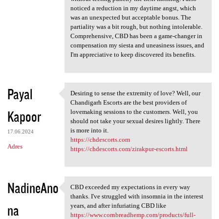
noticed a reduction in my daytime angst, which
was an unexpected but acceptable bonus. The
partiality was a bit rough, but nothing intolerable.
Comprehensive, CBD has been a game-changer in
compensation my siesta and uneasiness issues, and
I'm appreciative to keep discovered its benefits.
Payal
Desiring to sense the extremity of love? Well, our
Desiring to sense the
Chandigarh Escorts are the best providers of
Kapoor
lovemaking sessions to the customers. Well, you
should not take your sexual desires lightly. There
is more into it.
17.06.2024
https://chdescorts.com
Adres
https://chdescorts.com/zirakpur-escorts.html
NadineAno
CBD exceeded my expectations in every way
CBD exceeded my expectations
thanks. I've struggled with insomnia in the interest
na
years, and after infuriating CBD like
https://www.cornbreadhemp.com/products/full-