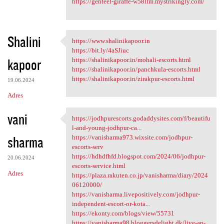
https://genteel-giraffe-w58llm.mystrikingly.com/
Shalini
https://www.shalinikapoor.in
https://www.shalinikapoor.in
https://bit.ly/4aSJiuc
kapoor
https://shalinikapoor.in/mohali-escorts.html
https://shalinikapoor.in/panchkula-escorts.html
https://shalinikapoor.in/zirakpur-escorts.html
19.06.2024
Adres
vani
https://jodhpurescorts.godaddysites.com/f/beautifu
https://jodhpurescorts
l-and-young-jodhpur-ca...
sharma
https://vanisharma973.wixsite.com/jodhpur-
escorts-serv
https://hdhdfhfd.blogspot.com/2024/06/jodhpur-
20.06.2024
escorts-service.html
Adres
https://plaza.rakuten.co.jp/vanisharma/diary/2024
06120000/
https://vanisharma.livepositively.com/jodhpur-
independent-escort-or-kota...
https://ekonty.com/blogs/view/55731
https://vanisharma98.bloggersdelight.dk/live-an-