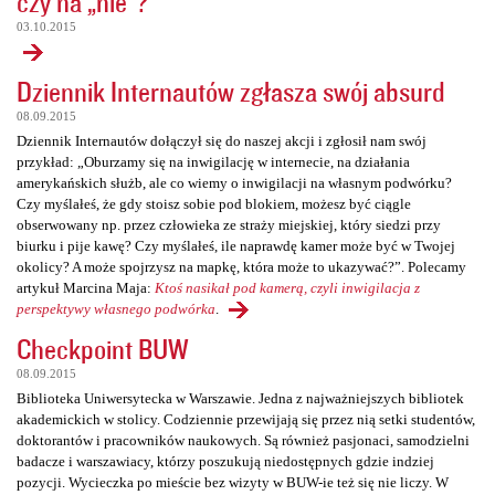
czy na „nie”?
03.10.2015
Dziennik Internautów zgłasza swój absurd
08.09.2015
Dziennik Internautów dołączył się do naszej akcji i zgłosił nam swój
przykład: „Oburzamy się na inwigilację w internecie, na działania
amerykańskich służb, ale co wiemy o inwigilacji na własnym podwórku?
Czy myślałeś, że gdy stoisz sobie pod blokiem, możesz być ciągle
obserwowany np. przez człowieka ze straży miejskiej, który siedzi przy
biurku i pije kawę? Czy myślałeś, ile naprawdę kamer może być w Twojej
okolicy? A może spojrzysz na mapkę, która może to ukazywać?”. Polecamy
artykuł Marcina Maja:
Ktoś nasikał pod kamerą, czyli inwigilacja z
perspektywy własnego podwórka
.
Checkpoint BUW
08.09.2015
Biblioteka Uniwersytecka w Warszawie. Jedna z najważniejszych bibliotek
akademickich w stolicy. Codziennie przewijają się przez nią setki studentów,
doktorantów i pracowników naukowych. Są również pasjonaci, samodzielni
badacze i warszawiacy, którzy poszukują niedostępnych gdzie indziej
pozycji. Wycieczka po mieście bez wizyty w BUW-ie też się nie liczy. W