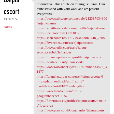
We are grateful for your
o
informative. This article on mixing is titanic. I am
escort
m
quite satisfied with your work and am present
everywhere.
e
https://www.walkscore.com/people/212387634366
13.06.2024
n
/anjali-sharma
Adres
https://smuttlewerk.de/forum/profile/anjalisharma
t
https://tecunosc.ro/633593097
a
https://sharezoom.net/1717493643863448_7705
https://favor.com.ua/ru/user/jaipurescorts
r
https://www.credly.com/users/jaipur-
z
escorts.926bdc3e/badges
https://forum.repetier.com/profile/jaipurescorts
e
https://desifaceup.in/jaipurescorts
https://www.wowonder.xyz/1717496086653572_3
1477
https://forum.lexulous.com/user/jaipur-escorts-0
http://phpbt.online.fr/profile.php?
mode=view&uid=18719&lang=en
https://www.tadalive.com/profile-
google665eeecf97157
https://flow.tonite.eu/profiles/jaipurescorts/timelin
e?locale=en
https://www.ptats.co.id/Community/jaipurescorts