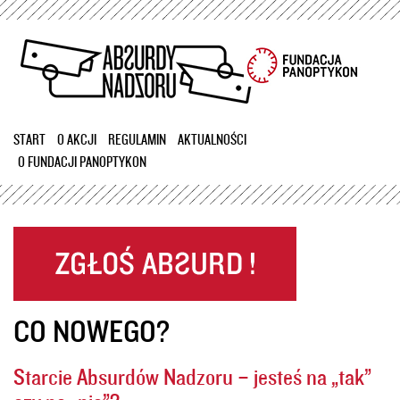
Przejdź
do
treści
START
O AKCJI
REGULAMIN
AKTUALNOŚCI
O FUNDACJI PANOPTYKON
CO NOWEGO?
Starcie Absurdów Nadzoru – jesteś na „tak”