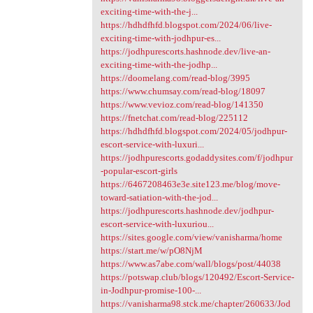
exciting-time-with-the-j...
https://hdhdfhfd.blogspot.com/2024/06/live-
exciting-time-with-jodhpur-es...
https://jodhpurescorts.hashnode.dev/live-an-
exciting-time-with-the-jodhp...
https://doomelang.com/read-blog/3995
https://www.chumsay.com/read-blog/18097
https://www.vevioz.com/read-blog/141350
https://fnetchat.com/read-blog/225112
https://hdhdfhfd.blogspot.com/2024/05/jodhpur-
escort-service-with-luxuri...
https://jodhpurescorts.godaddysites.com/f/jodhpur
-popular-escort-girls
https://6467208463e3e.site123.me/blog/move-
toward-satiation-with-the-jod...
https://jodhpurescorts.hashnode.dev/jodhpur-
escort-service-with-luxuriou...
https://sites.google.com/view/vanisharma/home
https://start.me/w/pO8NjM
https://www.as7abe.com/wall/blogs/post/44038
https://potswap.club/blogs/120492/Escort-Service-
in-Jodhpur-promise-100-...
https://vanisharma98.stck.me/chapter/260633/Jod