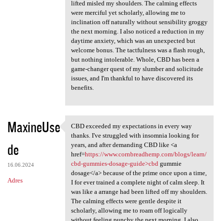
lifted misled my shoulders. The calming effects
were merciful yet scholarly, allowing me to
inclination off naturally without sensibility groggy
the next morning. I also noticed a reduction in my
daytime anxiety, which was an unexpected but
welcome bonus. The tactfulness was a flash rough,
but nothing intolerable. Whole, CBD has been a
game-changer quest of my slumber and solicitude
issues, and I'm thankful to have discovered its
benefits.
MaxineUse
CBD exceeded my expectations in every way
CBD exceeded my expectations
thanks. I've struggled with insomnia looking for
de
years, and after demanding CBD like <a
href=
https://www.cornbreadhemp.com/blogs/learn/
cbd-gummies-dosage-guide>cbd
gummie
16.06.2024
dosage</a> because of the prime once upon a time,
Adres
I for ever trained a complete night of calm sleep. It
was like a arrange had been lifted off my shoulders.
The calming effects were gentle despite it
scholarly, allowing me to roam off logically
without feeling punchy the next morning. I also