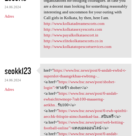
organizations for obliging colleagues. In case you
are a decent man looking for something reasonably
24.06.2024
interesting and uncommon for your outing with
Adres
Call girls in Kolkata, by then, here I am.
http://www.kolkatadreamescorts.com
http://www.kolkatasexyescorts.com
http://www.payalkolkataescort.in
http://www.elitekolkataescorts.co.in
http://www.kolkatatopescortservices.com
seokk123
href="
https://www.bsc.news/post/6-andab-ewbsl-t-
href="https://www.bsc.news
superslot-thaangekhaa-ewbtrng-...
24.06.2024
<a href="
https://www.bsc.news/post/sbobet-
login">
ทางเข้า sbobet</a>
Adres
<a href="
https://www.bsc.news/post/6-andab-
ewbaichtrwmopr-7rab100-maaaerng-
aetkhn...
รับ100</a>
<a href="
https://www.bsc.news/post/6-ewb-spinfrii-
aecchk-friispin-aimcchamkad-laa...
สปินฟรี</a>
<a href="
https://www.bsc.news/post/web-betting-
football-online">
แทงบอลออนไลน์</a>
<a href="
https://www.bsc.news/post/6-andab-