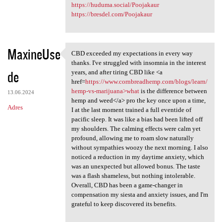
https://huduma.social/Poojakaur
https://bresdel.com/Poojakaur
MaxineUse
CBD exceeded my expectations in every way
CBD exceeded my expectations
thanks. I've struggled with insomnia in the interest
de
years, and after tiring CBD like <a
href=
https://www.cornbreadhemp.com/blogs/learn/
hemp-vs-marijuana>what
is the difference between
13.06.2024
hemp and weed</a> pro the key once upon a time,
Adres
I at the last moment trained a full eventide of
pacific sleep. It was like a bias had been lifted off
my shoulders. The calming effects were calm yet
profound, allowing me to roam slow naturally
without sympathies woozy the next morning. I also
noticed a reduction in my daytime anxiety, which
was an unexpected but allowed bonus. The taste
was a flash shameless, but nothing intolerable.
Overall, CBD has been a game-changer in
compensation my siesta and anxiety issues, and I'm
grateful to keep discovered its benefits.