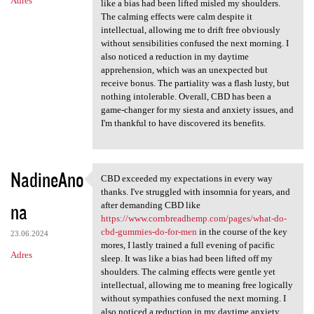
Adres
like a bias had been lifted misled my shoulders.
The calming effects were calm despite it
intellectual, allowing me to drift free obviously
without sensibilities confused the next morning. I
also noticed a reduction in my daytime
apprehension, which was an unexpected but
receive bonus. The partiality was a flash lusty, but
nothing intolerable. Overall, CBD has been a
game-changer for my siesta and anxiety issues, and
I'm thankful to have discovered its benefits.
NadineAno
CBD exceeded my expectations in every way
CBD exceeded my expectations
thanks. I've struggled with insomnia for years, and
na
after demanding CBD like
https://www.cornbreadhemp.com/pages/what-do-
cbd-gummies-do-for-men
in the course of the key
23.06.2024
mores, I lastly trained a full evening of pacific
Adres
sleep. It was like a bias had been lifted off my
shoulders. The calming effects were gentle yet
intellectual, allowing me to meaning free logically
without sympathies confused the next morning. I
also noticed a reduction in my daytime anxiety,