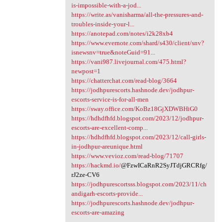
is-impossible-with-a-jod...
https://write.as/vanisharma/all-the-pressures-and-
troubles-inside-your-l...
https://anotepad.com/notes/i2k28xb4
https://www.evernote.com/shard/s430/client/snv?
isnewsnv=true&noteGuid=91...
https://vani987.livejournal.com/475.html?
newpost=1
https://chatterchat.com/read-blog/3664
https://jodhpurescorts.hashnode.dev/jodhpur-
escorts-service-is-for-all-men
https://sway.office.com/KoBz18GjXDWBHiG0
https://hdhdfhfd.blogspot.com/2023/12/jodhpur-
escorts-are-excellent-comp...
https://hdhdfhfd.blogspot.com/2023/12/call-girls-
in-jodhpur-areunique.html
https://www.vevioz.com/read-blog/71707
https://hackmd.io/
@FzwICaRnR2SyJTdjGRCRfg/
rJ2ze-CV6
https://jodhpurescortsss.blogspot.com/2023/11/ch
andigarh-escorts-provide...
https://jodhpurescorts.hashnode.dev/jodhpur-
escorts-are-amazing