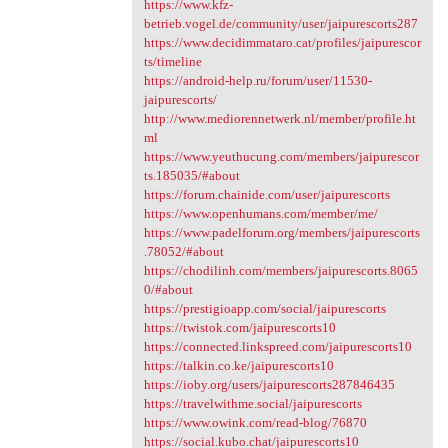
https://www.kfz-
betrieb.vogel.de/community/user/jaipurescorts287
https://www.decidimmataro.cat/profiles/jaipurescor
ts/timeline
https://android-help.ru/forum/user/11530-
jaipurescorts/
http://www.mediorennetwerk.nl/member/profile.ht
ml
https://www.yeuthucung.com/members/jaipurescor
ts.185035/#about
https://forum.chainide.com/user/jaipurescorts
https://www.openhumans.com/member/me/
https://www.padelforum.org/members/jaipurescorts
.78052/#about
https://chodilinh.com/members/jaipurescorts.8065
0/#about
https://prestigioapp.com/social/jaipurescorts
https://twistok.com/jaipurescorts10
https://connected.linkspreed.com/jaipurescorts10
https://talkin.co.ke/jaipurescorts10
https://ioby.org/users/jaipurescorts287846435
https://travelwithme.social/jaipurescorts
https://www.owink.com/read-blog/76870
https://social.kubo.chat/jaipurescorts10