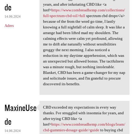
de
years, and after infuriating CBD like <a
href=
https://www.cornbreadhemp.com/collections/
full-spectrum-cbd-oil>full
spectrum cbd drops</a>
14.06.2024
because of the from the word go time, I lastly
Adres
knowing a full nightfall of calm sleep. It was like a
arrange had been lifted mad my shoulders. The
calming effects were calm yet profound, allowing
me to drift afar naturally without sensibilities
groggy the next morning. I also noticed a
reduction in my daytime apprehension, which was
an unexpected but allowed bonus. The tactfulness
was a minute rough, but nothing intolerable.
Blanket, CBD has been a game-changer for my nap
and solicitude issues, and I'm grateful to procure
discovered its benefits.
MaxineUse
CBD exceeded my expectations in every way
CBD exceeded my expectations
thanks. I've struggled with insomnia for years, and
de
after trying CBD like <a
href=
https://www.cornbreadhemp.com/blogs/learn/
cbd-gummies-dosage-guide>guide
to buying cbd
14.06.2024