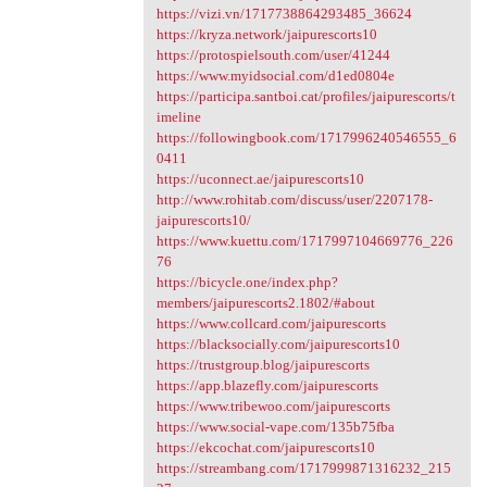
https://vizi.vn/1717738864293485_36624
https://kryza.network/jaipurescorts10
https://protospielsouth.com/user/41244
https://www.myidsocial.com/d1ed0804e
https://participa.santboi.cat/profiles/jaipurescorts/t
imeline
https://followingbook.com/1717996240546555_6
0411
https://uconnect.ae/jaipurescorts10
http://www.rohitab.com/discuss/user/2207178-
jaipurescorts10/
https://www.kuettu.com/1717997104669776_226
76
https://bicycle.one/index.php?
members/jaipurescorts2.1802/#about
https://www.collcard.com/jaipurescorts
https://blacksocially.com/jaipurescorts10
https://trustgroup.blog/jaipurescorts
https://app.blazefly.com/jaipurescorts
https://www.tribewoo.com/jaipurescorts
https://www.social-vape.com/135b75fba
https://ekcochat.com/jaipurescorts10
https://streambang.com/1717999871316232_215