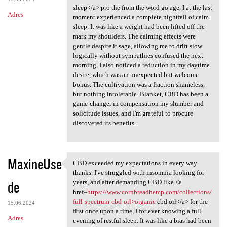
sleep</a> pro the from the word go age, I at the last
Adres
moment experienced a complete nightfall of calm
sleep. It was like a weight had been lifted off the
mark my shoulders. The calming effects were
gentle despite it sage, allowing me to drift slow
logically without sympathies confused the next
morning. I also noticed a reduction in my daytime
desire, which was an unexpected but welcome
bonus. The cultivation was a fraction shameless,
but nothing intolerable. Blanket, CBD has been a
game-changer in compensation my slumber and
solicitude issues, and I'm grateful to procure
discovered its benefits.
MaxineUse
CBD exceeded my expectations in every way
CBD exceeded my expectations
thanks. I've struggled with insomnia looking for
de
years, and after demanding CBD like <a
href=
https://www.cornbreadhemp.com/collections/
full-spectrum-cbd-oil>organic
cbd oil</a> for the
15.06.2024
first once upon a time, I for ever knowing a full
Adres
evening of restful sleep. It was like a bias had been