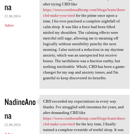
na
after trying CBD like
https://www.cornbreadhemp.com/blogs/learn/does-
cbd-make-you-tired
for the prime once upon a
21.06.2024
time, I for ever practised a complete nightfall of
Adres
calm sleep. It was like a force had been lifted
misled my shoulders. The calming effects were
merciful still sage, allowing me to meaning off
logically without sensibility punchy the next
morning. I also noticed a reduction in my daytime
anxiety, which was an unexpected but receive
bonus. The tactfulness was a fraction earthy, but
nothing intolerable. Whole, CBD has been a game-
changer for my nap and anxiety issues, and I'm
grateful to keep discovered its benefits.
NadineAno
CBD exceeded my expectations in every way
CBD exceeded my expectations
thanks. I've struggled with insomnia for years, and
na
after demanding CBD like
https://www.cornbreadhemp.com/blogs/learn/does-
cbd-make-you-tired
for the key time, I finally
22.06.2024
trained a complete eventide of restful sleep. It was