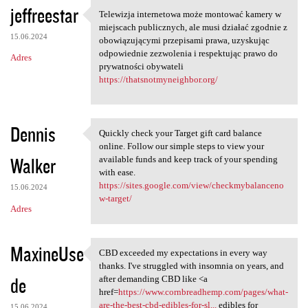
jeffreestar
Telewizja internetowa może montować kamery w
Telewizja internetowa może
miejscach publicznych, ale musi działać zgodnie z
15.06.2024
obowiązującymi przepisami prawa, uzyskując
odpowiednie zezwolenia i respektując prawo do
Adres
prywatności obywateli
https://thatsnotmyneighbor.org/
Dennis
Quickly check your Target gift card balance
Quickly check your Target
online. Follow our simple steps to view your
Walker
available funds and keep track of your spending
with ease.
https://sites.google.com/view/checkmybalanceno
15.06.2024
w-target/
Adres
MaxineUse
CBD exceeded my expectations in every way
CBD exceeded my expectations
thanks. I've struggled with insomnia on years, and
de
after demanding CBD like <a
href=
https://www.cornbreadhemp.com/pages/what-
are-the-best-cbd-edibles-for-sl...
edibles for
15.06.2024