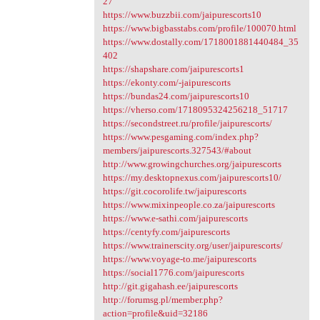
27
https://www.buzzbii.com/jaipurescorts10
https://www.bigbasstabs.com/profile/100070.html
https://www.dostally.com/1718001881440484_35
402
https://shapshare.com/jaipurescorts1
https://ekonty.com/-jaipurescorts
https://bundas24.com/jaipurescorts10
https://vherso.com/1718095324256218_51717
https://secondstreet.ru/profile/jaipurescorts/
https://www.pesgaming.com/index.php?
members/jaipurescorts.327543/#about
http://www.growingchurches.org/jaipurescorts
https://my.desktopnexus.com/jaipurescorts10/
https://git.cocorolife.tw/jaipurescorts
https://www.mixinpeople.co.za/jaipurescorts
https://www.e-sathi.com/jaipurescorts
https://centyfy.com/jaipurescorts
https://www.trainerscity.org/user/jaipurescorts/
https://www.voyage-to.me/jaipurescorts
https://social1776.com/jaipurescorts
http://git.gigahash.ee/jaipurescorts
http://forumsg.pl/member.php?
action=profile&uid=32186