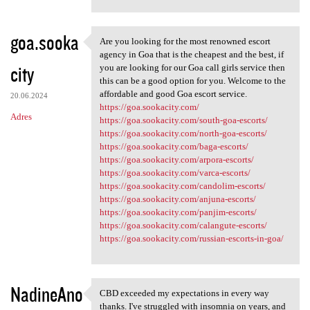
goa.sooka
Are you looking for the most renowned escort
Are you looking for the most
agency in Goa that is the cheapest and the best, if
city
you are looking for our Goa call girls service then
this can be a good option for you. Welcome to the
affordable and good Goa escort service.
20.06.2024
https://goa.sookacity.com/
Adres
https://goa.sookacity.com/south-goa-escorts/
https://goa.sookacity.com/north-goa-escorts/
https://goa.sookacity.com/baga-escorts/
https://goa.sookacity.com/arpora-escorts/
https://goa.sookacity.com/varca-escorts/
https://goa.sookacity.com/candolim-escorts/
https://goa.sookacity.com/anjuna-escorts/
https://goa.sookacity.com/panjim-escorts/
https://goa.sookacity.com/calangute-escorts/
https://goa.sookacity.com/russian-escorts-in-goa/
NadineAno
CBD exceeded my expectations in every way
CBD exceeded my expectations
thanks. I've struggled with insomnia on years, and