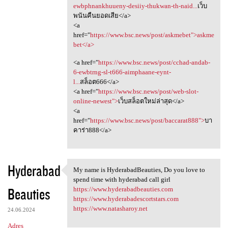
ewbphnankhuueny-desiiy-thukwan-th-naid...
เว็บ
พนันคืนยอดเสีย</a>
<a
href="
https://www.bsc.news/post/askmebet">askme
bet</a>
<a href="
https://www.bsc.news/post/cchad-andab-
6-ewbtrng-sl-t666-aimphaane-eynt-
l...
สล็อต666</a>
<a href="
https://www.bsc.news/post/web-slot-
online-newest">
เว็บสล็อตใหม่ล่าสุด</a>
<a
href="
https://www.bsc.news/post/baccarat888">
บา
คาร่า888</a>
Hyderabad
My name is HyderabadBeauties, Do you love to
My name is HyderabadBeauties,
spend time with hyderabad call girl
Beauties
https://www.hyderabadbeauties.com
https://www.hyderabadescortstars.com
https://www.natasharoy.net
24.06.2024
Adres