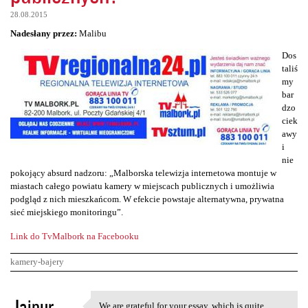
28.08.2015
Nadesłany przez:
Malibu
Dos
taliś
my
bar
dzo
ciek
awy
i
nie
pokojący absurd nadzoru: „Malborska telewizja internetowa montuje w
miastach całego powiatu kamery w miejscach publicznych i umożliwia
podgląd z nich mieszkańcom. W efekcie powstaje alternatywna, prywatna
sieć miejskiego monitoringu”.
Link do TvMalbork na Facebooku
kamery-bajery
K
Jaipur
We are grateful for your essay, which is quite