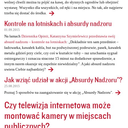
wolnej chwili można tu pójść na kawę, do słynnych ogrodów lub obejrzeć
wystawę. Wszystko dla wszystkich, od ręki i na miejscu. No tak, ale najpierw
trzeba się dostać do środka.
Kontrole na lotniskach i absurdy nadzoru
01.09.2015
Na łamach
Dziennika Opinii, Katarzyna Szymielewicz przedstawia swój
absurd nadzoru – kontrole na lotniskach
: „Dokładnie ten sam przedmiot –
ładowarka, kawałek kabla, but na podwyższonej podeszwie, pasek, kawałek
metalu gdzieś przy ciele, czy coś w kształcie tuby – raz uruchamia sygnał
ostrzegawczy i oznacza stracone 15 minut na dodatkowe sprawdzenie, a
innym razem okazuje się zupełnie niewidzialny”. A jaki absurd nadzoru
uwiera Ciebie najbardziej?
Jak wziąć udział w akcji „Absurdy Nadzoru"?
25.08.2015
Poznaj 5 sposobów na zaangażowanie się w akcję „Absurdy Nadzoru".
Czy telewizja internetowa może
montować kamery w miejscach
publicznych?