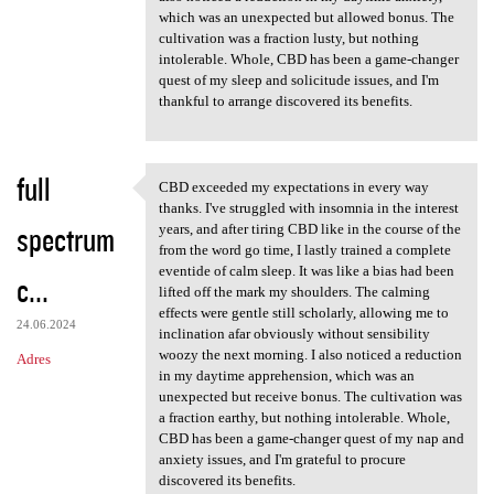
which was an unexpected but allowed bonus. The
cultivation was a fraction lusty, but nothing
intolerable. Whole, CBD has been a game-changer
quest of my sleep and solicitude issues, and I'm
thankful to arrange discovered its benefits.
full
CBD exceeded my expectations in every way
CBD exceeded my expectations
thanks. I've struggled with insomnia in the interest
spectrum
years, and after tiring CBD like in the course of the
from the word go time, I lastly trained a complete
eventide of calm sleep. It was like a bias had been
c...
lifted off the mark my shoulders. The calming
effects were gentle still scholarly, allowing me to
24.06.2024
inclination afar obviously without sensibility
woozy the next morning. I also noticed a reduction
Adres
in my daytime apprehension, which was an
unexpected but receive bonus. The cultivation was
a fraction earthy, but nothing intolerable. Whole,
CBD has been a game-changer quest of my nap and
anxiety issues, and I'm grateful to procure
discovered its benefits.