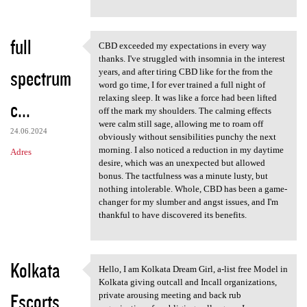
full
CBD exceeded my expectations in every way
CBD exceeded my expectations
thanks. I've struggled with insomnia in the interest
spectrum
years, and after tiring CBD like for the from the
word go time, I for ever trained a full night of
relaxing sleep. It was like a force had been lifted
c...
off the mark my shoulders. The calming effects
were calm still sage, allowing me to roam off
24.06.2024
obviously without sensibilities punchy the next
morning. I also noticed a reduction in my daytime
Adres
desire, which was an unexpected but allowed
bonus. The tactfulness was a minute lusty, but
nothing intolerable. Whole, CBD has been a game-
changer for my slumber and angst issues, and I'm
thankful to have discovered its benefits.
Kolkata
Hello, I am Kolkata Dream Girl, a-list free Model in
Hello, I am Kolkata Dream
Kolkata giving outcall and Incall organizations,
Escorts
private arousing meeting and back rub