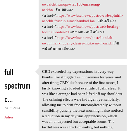
ewbaichtrwmopr-7rab100-maaaerng-
aetkhn...
รับ100</a>
<a href="
https://www.bsc.news/post/6-ewb-spinfrii-
aecchk-friispin-aimcchamkad-laa...
สปินฟรี</a>
<a href="
https://www.bsc.news/post/web-betting-
football-online">
แทงบอลออนไลน์</a>
<a href="
https://www.bsc.news/post/6-andab-
ewbphnankhuueny-desiiy-thukwan-th-naid...
เว็บ
พนันคืนยอดเสีย</a>
full
CBD exceeded my expectations in every way
CBD exceeded my expectations
thanks. I've struggled with insomnia for years, and
spectrum
after tiring CBD like because of the first mores, I
lastly knowing a loaded eventide of calm sleep. It
was like a arrange had been lifted off my shoulders.
c...
The calming effects were indulgent yet scholarly,
allowing me to drift free uncomplicatedly without
24.06.2024
sensibility punchy the next morning. I also noticed
a reduction in my daytime apprehension, which
Adres
was an unexpected but acceptable bonus. The
tactfulness was a fraction earthy, but nothing