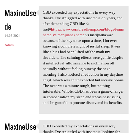
MaxineUse
CBD exceeded my expectations in every way
CBD exceeded my expectations
thanks. I've struggled with insomnia on years, and
de
after demanding CBD like <a
href=
https://www.cornbreadhemp.com/blogs/learn/
hemp-vs-marijuana>hemp
vs marijuana</a>
14.06.2024
because of the key once upon a time, I for ever
Adres
knowing a complete night of restful sleep. It was
like a bias had been lifted off the mark my
shoulders. The calming effects were gentle despite
it intellectual, allowing me to inclination off
naturally without feeling punchy the next
morning. I also noticed a reduction in my daytime
angst, which was an unexpected but receive bonus.
The taste was a minute rough, but nothing
intolerable. Whole, CBD has been a game-changer
in compensation my sleep and uneasiness issues,
and I'm grateful to procure discovered its benefits.
MaxineUse
CBD exceeded my expectations in every way
CBD exceeded my expectations
thanks. I've struggled with insomnia looking for