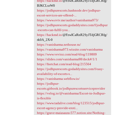
https://hackmd.io/
@FzwICaRnR2SyJTdjGRCRfg/
BJKCLxrW0
https://jodhpurescorts.hashnode.dev/jodhpur-
escort-services-are-offered-...
https://www.evtv.me/author/vanisharma973/
https://jodhpurescorts.godaddysites.com/f/jodhpur
-escorts-can-fulfil-you...
https://hackmd.io/
@FzwICaRnR2SyJTdjGRCRfg/
rk0A_2X-0
https://vanisharma.nethouse.ru/
https://vanisharma973.wixsite.com/vanisharma
https://www.vevioz.com/read-blog/119809
https://slides.com/vanisharma98/deck#/1/1
https://fnetchat.com/read-blog/215564
https://jodhpurescorts.godaddysites.com/f/easy-
availability-of-escorts-s...
https://vanisharma.webflow.io/
https://jodhpur-
escorts.gitbook.io/jodhpurescortsserviceprovider
https://velog.io/@vanisharma/Escort-in-Jodhpur-
is-flexible
https://www.tadalive.com/blog/123515/jodhpur-
escort-agency-provide-eroti...
https://grave-maiasaura-577.notion.site/Nothing-