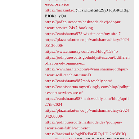
-escort-service
https://hackmd.io/
@FzwICaRnR2SyJTdjGRCRfg/
BJOKe_yQA
https://jodhpurescorts.hashnode.dev/jodhpur-
escort-service-24x7-booking
https://vanisharma973.wixsite.com/my-site-7
https://plaza.rakuten.co.jp/vanisharma/diary/2024
05130000/
https://www.chumsay.com/read-blog/15845
https://jodhpurescorts.godaddysites.com/f/differen
t-flavors-of-romance-e...
https://www.hashtap.com/@vani.sharma/jodhpur-
escort-will-reach-on-time-D...
https://vanishrama987mnb.weebly.com/
https://vaanisharma.mystrikingly.com/blog/jodhpu
r-escort-services-are-of...
https://vanishrama987mnb.weebly.com/blog/april-
27th-2024
https://plaza.rakuten.co.jp/vanisharma/diary/2024
04260000/
https://jodhpurescorts.hashnode.dev/jodhpur-
escorts-can-fulfil-your-erot...
https://hackmd.io/pgNDkFoGROyUU-2rc3PrHQ