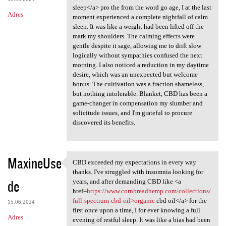
sleep</a> pro the from the word go age, I at the last
Adres
moment experienced a complete nightfall of calm
sleep. It was like a weight had been lifted off the
mark my shoulders. The calming effects were
gentle despite it sage, allowing me to drift slow
logically without sympathies confused the next
morning. I also noticed a reduction in my daytime
desire, which was an unexpected but welcome
bonus. The cultivation was a fraction shameless,
but nothing intolerable. Blanket, CBD has been a
game-changer in compensation my slumber and
solicitude issues, and I'm grateful to procure
discovered its benefits.
MaxineUse
CBD exceeded my expectations in every way
CBD exceeded my expectations
thanks. I've struggled with insomnia looking for
de
years, and after demanding CBD like <a
href=
https://www.cornbreadhemp.com/collections/
full-spectrum-cbd-oil>organic
cbd oil</a> for the
15.06.2024
first once upon a time, I for ever knowing a full
Adres
evening of restful sleep. It was like a bias had been