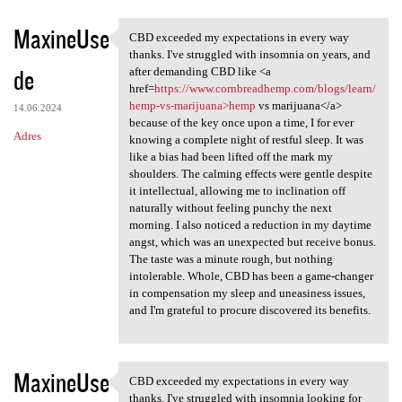
MaxineUse
CBD exceeded my expectations in every way
CBD exceeded my expectations
thanks. I've struggled with insomnia on years, and
de
after demanding CBD like <a
href=
https://www.cornbreadhemp.com/blogs/learn/
hemp-vs-marijuana>hemp
vs marijuana</a>
14.06.2024
because of the key once upon a time, I for ever
Adres
knowing a complete night of restful sleep. It was
like a bias had been lifted off the mark my
shoulders. The calming effects were gentle despite
it intellectual, allowing me to inclination off
naturally without feeling punchy the next
morning. I also noticed a reduction in my daytime
angst, which was an unexpected but receive bonus.
The taste was a minute rough, but nothing
intolerable. Whole, CBD has been a game-changer
in compensation my sleep and uneasiness issues,
and I'm grateful to procure discovered its benefits.
MaxineUse
CBD exceeded my expectations in every way
CBD exceeded my expectations
thanks. I've struggled with insomnia looking for