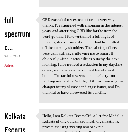
full
CBD exceeded my expectations in every way
CBD exceeded my expectations
thanks. I've struggled with insomnia in the interest
spectrum
years, and after tiring CBD like for the from the
word go time, I for ever trained a full night of
relaxing sleep. It was like a force had been lifted
c...
off the mark my shoulders. The calming effects
were calm still sage, allowing me to roam off
24.06.2024
obviously without sensibilities punchy the next
morning. I also noticed a reduction in my daytime
Adres
desire, which was an unexpected but allowed
bonus. The tactfulness was a minute lusty, but
nothing intolerable. Whole, CBD has been a game-
changer for my slumber and angst issues, and I'm
thankful to have discovered its benefits.
Kolkata
Hello, I am Kolkata Dream Girl, a-list free Model in
Hello, I am Kolkata Dream
Kolkata giving outcall and Incall organizations,
Escorts
private arousing meeting and back rub