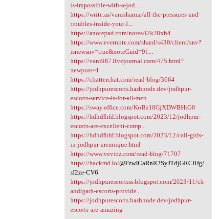
is-impossible-with-a-jod...
https://write.as/vanisharma/all-the-pressures-and-
troubles-inside-your-l...
https://anotepad.com/notes/i2k28xb4
https://www.evernote.com/shard/s430/client/snv?
isnewsnv=true&noteGuid=91...
https://vani987.livejournal.com/475.html?
newpost=1
https://chatterchat.com/read-blog/3664
https://jodhpurescorts.hashnode.dev/jodhpur-
escorts-service-is-for-all-men
https://sway.office.com/KoBz18GjXDWBHiG0
https://hdhdfhfd.blogspot.com/2023/12/jodhpur-
escorts-are-excellent-comp...
https://hdhdfhfd.blogspot.com/2023/12/call-girls-
in-jodhpur-areunique.html
https://www.vevioz.com/read-blog/71707
https://hackmd.io/
@FzwICaRnR2SyJTdjGRCRfg/
rJ2ze-CV6
https://jodhpurescortsss.blogspot.com/2023/11/ch
andigarh-escorts-provide...
https://jodhpurescorts.hashnode.dev/jodhpur-
escorts-are-amazing