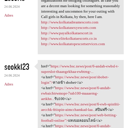
organizations for obliging colleagues. In case you
are a decent man looking for something reasonably
24.06.2024
interesting and uncommon for your outing with
Adres
Call girls in Kolkata, by then, here I am.
http://www.kolkatadreamescorts.com
http://www.kolkatasexyescorts.com
http://www.payalkolkataescort.in
http://www.elitekolkataescorts.co.in
http://www.kolkatatopescortservices.com
seokk123
href="
https://www.bsc.news/post/6-andab-ewbsl-t-
href="https://www.bsc.news
superslot-thaangekhaa-ewbtrng-...
24.06.2024
<a href="
https://www.bsc.news/post/sbobet-
login">
ทางเข้า sbobet</a>
Adres
<a href="
https://www.bsc.news/post/6-andab-
ewbaichtrwmopr-7rab100-maaaerng-
aetkhn...
รับ100</a>
<a href="
https://www.bsc.news/post/6-ewb-spinfrii-
aecchk-friispin-aimcchamkad-laa...
สปินฟรี</a>
<a href="
https://www.bsc.news/post/web-betting-
football-online">
แทงบอลออนไลน์</a>
<a href="
https://www.bsc.news/post/6-andab-