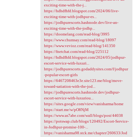
exciting-time-with-the-j...
https://hdhdfhfd.blogspot.com/2024/06/live-
exciting-time-with-jodhpur-es...
https://jodhpurescorts.hashnode.dev/live-an-
exciting-time-with-the-jodhp...
https://doomelang.com/read-blog/3995
https://www.chumsay.com/read-blog/18097
https://www.vevioz.com/read-blog/141350
https://fnetchat.com/read-blog/225112
https://hdhdfhfd.blogspot.com/2024/05/jodhpur-
escort-service-with-luxuri...
https://jodhpurescorts.godaddysites.com/f/jodhpur
-popular-escort-girls
https://6467208463e3e.site123.me/blog/move-
toward-satiation-with-the-jod...
https://jodhpurescorts.hashnode.dev/jodhpur-
escort-service-with-luxuriou...
https://sites.google.com/view/vanisharma/home
https://start.me/w/pO8NjM
https://www.as7abe.com/wall/blogs/post/44038
https://potswap.club/blogs/120492/Escort-Service-
in-Jodhpur-promise-100-...
https://vanisharma98.stck.me/chapter/260633/Jod