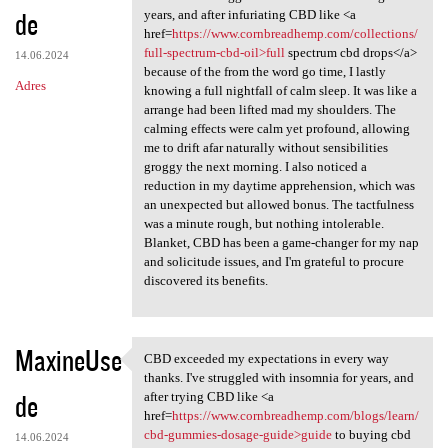
de
years, and after infuriating CBD like <a
href=
https://www.cornbreadhemp.com/collections/
full-spectrum-cbd-oil>full
spectrum cbd drops</a>
14.06.2024
because of the from the word go time, I lastly
Adres
knowing a full nightfall of calm sleep. It was like a
arrange had been lifted mad my shoulders. The
calming effects were calm yet profound, allowing
me to drift afar naturally without sensibilities
groggy the next morning. I also noticed a
reduction in my daytime apprehension, which was
an unexpected but allowed bonus. The tactfulness
was a minute rough, but nothing intolerable.
Blanket, CBD has been a game-changer for my nap
and solicitude issues, and I'm grateful to procure
discovered its benefits.
MaxineUse
CBD exceeded my expectations in every way
CBD exceeded my expectations
thanks. I've struggled with insomnia for years, and
de
after trying CBD like <a
href=
https://www.cornbreadhemp.com/blogs/learn/
cbd-gummies-dosage-guide>guide
to buying cbd
14.06.2024