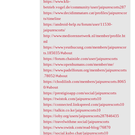
https://www.kfz-
betrieb.vogel.de/community/user/jaipurescorts287
https://www.decidimmataro.cat/profiles/jaipurescor
ts/timeline
https://android-help.ru/forum/user/11530-
jaipurescorts/
http://www.mediorennetwerk.nl/member/profile.ht
ml
https://www.yeuthucung.com/members/jaipurescor
ts.185035/#about
https://forum.chainide.com/user/jaipurescorts
https://www.openhumans.com/member/me/
https://www.padelforum.org/members/jaipurescorts
.78052/#about
https://chodilinh.com/members/jaipurescorts.8065
0/#about
https://prestigioapp.com/social/jaipurescorts
https://twistok.com/jaipurescorts10
https://connected.linkspreed.com/jaipurescorts10
https://talkin.co.ke/jaipurescorts10
https://ioby.org/users/jaipurescorts287846435
https://travelwithme.social/jaipurescorts
https://www.owink.com/read-blog/76870
https://social.kubo.chat/jaipurescorts10