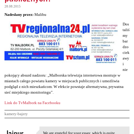
28.08.2015
Nadesłany przez:
Malibu
Dos
taliś
my
bar
dzo
ciek
awy
i
nie
pokojący absurd nadzoru: „Malborska telewizja internetowa montuje w
miastach całego powiatu kamery w miejscach publicznych i umożliwia
podgląd z nich mieszkańcom. W efekcie powstaje alternatywna, prywatna
sieć miejskiego monitoringu”.
Link do TvMalbork na Facebooku
kamery-bajery
K
Jaipur
We are grateful for your essay, which is quite