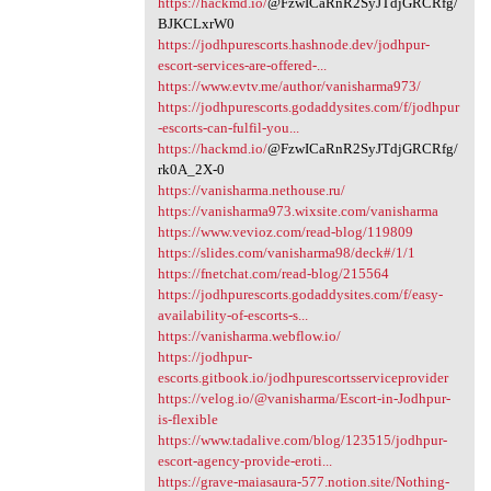
https://hackmd.io/
@FzwICaRnR2SyJTdjGRCRfg/
BJKCLxrW0
https://jodhpurescorts.hashnode.dev/jodhpur-
escort-services-are-offered-...
https://www.evtv.me/author/vanisharma973/
https://jodhpurescorts.godaddysites.com/f/jodhpur
-escorts-can-fulfil-you...
https://hackmd.io/
@FzwICaRnR2SyJTdjGRCRfg/
rk0A_2X-0
https://vanisharma.nethouse.ru/
https://vanisharma973.wixsite.com/vanisharma
https://www.vevioz.com/read-blog/119809
https://slides.com/vanisharma98/deck#/1/1
https://fnetchat.com/read-blog/215564
https://jodhpurescorts.godaddysites.com/f/easy-
availability-of-escorts-s...
https://vanisharma.webflow.io/
https://jodhpur-
escorts.gitbook.io/jodhpurescortsserviceprovider
https://velog.io/@vanisharma/Escort-in-Jodhpur-
is-flexible
https://www.tadalive.com/blog/123515/jodhpur-
escort-agency-provide-eroti...
https://grave-maiasaura-577.notion.site/Nothing-