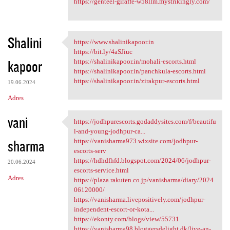
https://genteel-giraffe-w58llm.mystrikingly.com/
Shalini
https://www.shalinikapoor.in
https://www.shalinikapoor.in
https://bit.ly/4aSJiuc
kapoor
https://shalinikapoor.in/mohali-escorts.html
https://shalinikapoor.in/panchkula-escorts.html
https://shalinikapoor.in/zirakpur-escorts.html
19.06.2024
Adres
vani
https://jodhpurescorts.godaddysites.com/f/beautifu
https://jodhpurescorts
l-and-young-jodhpur-ca...
sharma
https://vanisharma973.wixsite.com/jodhpur-
escorts-serv
https://hdhdfhfd.blogspot.com/2024/06/jodhpur-
20.06.2024
escorts-service.html
Adres
https://plaza.rakuten.co.jp/vanisharma/diary/2024
06120000/
https://vanisharma.livepositively.com/jodhpur-
independent-escort-or-kota...
https://ekonty.com/blogs/view/55731
https://vanisharma98.bloggersdelight.dk/live-an-