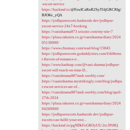
-escort-service
https://hackmd.io/
@FzwICaRnR2SyJTdjGRCRfg/
BJOKe_yQA
https://jodhpurescorts.hashnode.dev/jodhpur-
escort-service-24x7-booking
https://vanisharma973.wixsite.com/my-site-7
https://plaza.rakuten.co.jp/vanisharma/diary/2024
05130000/
https://www.chumsay.com/read-blog/15845
https://jodhpurescorts.godaddysites.com/f/differen
t-flavors-of-romance-e...
https://www.hashtap.com/@vani.sharma/jodhpur-
escort-will-reach-on-time-D...
https://vanishrama987mnb.weebly.com/
https://vaanisharma.mystrikingly.com/blog/jodhpu
r-escort-services-are-of...
https://vanishrama987mnb.weebly.com/blog/april-
27th-2024
https://plaza.rakuten.co.jp/vanisharma/diary/2024
04260000/
https://jodhpurescorts.hashnode.dev/jodhpur-
escorts-can-fulfil-your-erot...
https://hackmd.io/pgNDkFoGROyUU-2rc3PrHQ