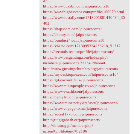
27
https://www.buzzbii.com/jaipurescorts10
https://www.bigbasstabs.com/profile/100070.html
https://www.dostally.com/1718001881440484_35
402
https://shapshare.com/jaipurescorts1
https://ekonty.com/-jaipurescorts
https://bundas24.com/jaipurescorts10
https://vherso.com/1718095324256218_51717
https://secondstreet.ru/profile/jaipurescorts/
https://www.pesgaming.com/index.php?
members/jaipurescorts.327543/#about
http://www.growingchurches.org/jaipurescorts
https://my.desktopnexus.com/jaipurescorts10/
https://git.cocorolife.tw/jaipurescorts
https://www.mixinpeople.co.za/jaipurescorts
https://www.e-sathi.com/jaipurescorts
https://centyfy.com/jaipurescorts
https://www.trainerscity.org/user/jaipurescorts/
https://www.voyage-to.me/jaipurescorts
https://social1776.com/jaipurescorts
http://git.gigahash.ee/jaipurescorts
http://forumsg.pl/member.php?
action=profile&uid=32186