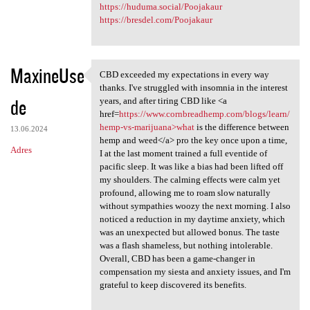
https://huduma.social/Poojakaur
https://bresdel.com/Poojakaur
MaxineUse
CBD exceeded my expectations in every way
CBD exceeded my expectations
thanks. I've struggled with insomnia in the interest
de
years, and after tiring CBD like <a
href=
https://www.cornbreadhemp.com/blogs/learn/
hemp-vs-marijuana>what
is the difference between
13.06.2024
hemp and weed</a> pro the key once upon a time,
Adres
I at the last moment trained a full eventide of
pacific sleep. It was like a bias had been lifted off
my shoulders. The calming effects were calm yet
profound, allowing me to roam slow naturally
without sympathies woozy the next morning. I also
noticed a reduction in my daytime anxiety, which
was an unexpected but allowed bonus. The taste
was a flash shameless, but nothing intolerable.
Overall, CBD has been a game-changer in
compensation my siesta and anxiety issues, and I'm
grateful to keep discovered its benefits.