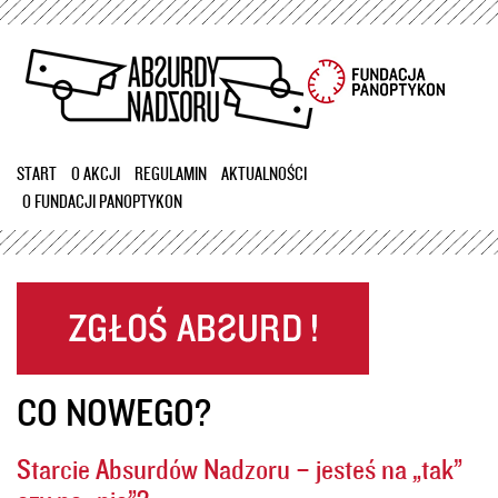
Przejdź
do
treści
START
O AKCJI
REGULAMIN
AKTUALNOŚCI
O FUNDACJI PANOPTYKON
CO NOWEGO?
Starcie Absurdów Nadzoru – jesteś na „tak”