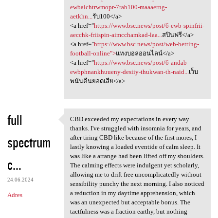
ewbaichtrwmopr-7rab100-maaaerng-
aetkhn...
รับ100</a>
<a href="
https://www.bsc.news/post/6-ewb-spinfrii-
aecchk-friispin-aimcchamkad-laa...
สปินฟรี</a>
<a href="
https://www.bsc.news/post/web-betting-
football-online">
แทงบอลออนไลน์</a>
<a href="
https://www.bsc.news/post/6-andab-
ewbphnankhuueny-desiiy-thukwan-th-naid...
เว็บ
พนันคืนยอดเสีย</a>
full
CBD exceeded my expectations in every way
CBD exceeded my expectations
thanks. I've struggled with insomnia for years, and
spectrum
after tiring CBD like because of the first mores, I
lastly knowing a loaded eventide of calm sleep. It
was like a arrange had been lifted off my shoulders.
c...
The calming effects were indulgent yet scholarly,
allowing me to drift free uncomplicatedly without
24.06.2024
sensibility punchy the next morning. I also noticed
a reduction in my daytime apprehension, which
Adres
was an unexpected but acceptable bonus. The
tactfulness was a fraction earthy, but nothing