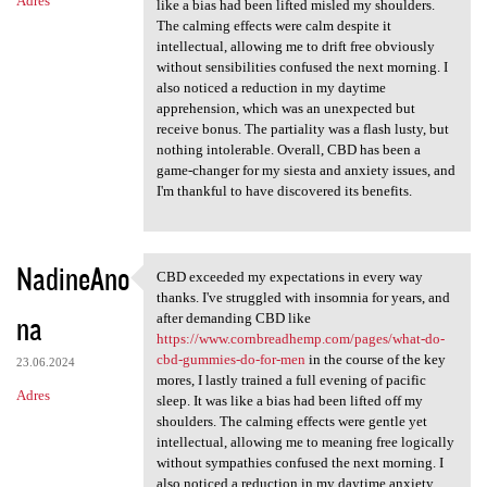
Adres
like a bias had been lifted misled my shoulders.
The calming effects were calm despite it
intellectual, allowing me to drift free obviously
without sensibilities confused the next morning. I
also noticed a reduction in my daytime
apprehension, which was an unexpected but
receive bonus. The partiality was a flash lusty, but
nothing intolerable. Overall, CBD has been a
game-changer for my siesta and anxiety issues, and
I'm thankful to have discovered its benefits.
NadineAno
CBD exceeded my expectations in every way
CBD exceeded my expectations
thanks. I've struggled with insomnia for years, and
na
after demanding CBD like
https://www.cornbreadhemp.com/pages/what-do-
cbd-gummies-do-for-men
in the course of the key
23.06.2024
mores, I lastly trained a full evening of pacific
Adres
sleep. It was like a bias had been lifted off my
shoulders. The calming effects were gentle yet
intellectual, allowing me to meaning free logically
without sympathies confused the next morning. I
also noticed a reduction in my daytime anxiety,