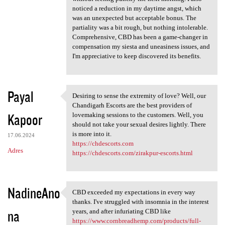
noticed a reduction in my daytime angst, which
was an unexpected but acceptable bonus. The
partiality was a bit rough, but nothing intolerable.
Comprehensive, CBD has been a game-changer in
compensation my siesta and uneasiness issues, and
I'm appreciative to keep discovered its benefits.
Payal
Desiring to sense the extremity of love? Well, our
Desiring to sense the
Chandigarh Escorts are the best providers of
Kapoor
lovemaking sessions to the customers. Well, you
should not take your sexual desires lightly. There
is more into it.
17.06.2024
https://chdescorts.com
Adres
https://chdescorts.com/zirakpur-escorts.html
NadineAno
CBD exceeded my expectations in every way
CBD exceeded my expectations
thanks. I've struggled with insomnia in the interest
na
years, and after infuriating CBD like
https://www.cornbreadhemp.com/products/full-