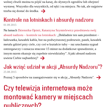
wolnej chwili można tu pójść na kawę, do słynnych ogrodów lub obejrzeć
wystawę. Wszystko dla wszystkich, od ręki i na miejscu. No tak, ale najpierw
trzeba się dostać do środka.
Kontrole na lotniskach i absurdy nadzoru
01.09.2015
Na łamach
Dziennika Opinii, Katarzyna Szymielewicz przedstawia swój
absurd nadzoru – kontrole na lotniskach
: „Dokładnie ten sam przedmiot –
ładowarka, kawałek kabla, but na podwyższonej podeszwie, pasek, kawałek
metalu gdzieś przy ciele, czy coś w kształcie tuby – raz uruchamia sygnał
ostrzegawczy i oznacza stracone 15 minut na dodatkowe sprawdzenie, a
innym razem okazuje się zupełnie niewidzialny”. A jaki absurd nadzoru
uwiera Ciebie najbardziej?
Jak wziąć udział w akcji „Absurdy Nadzoru"?
25.08.2015
Poznaj 5 sposobów na zaangażowanie się w akcję „Absurdy Nadzoru".
Czy telewizja internetowa może
montować kamery w miejscach
publicznych?