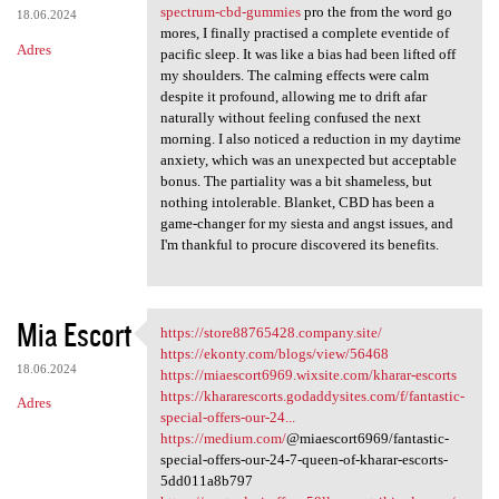
spectrum-cbd-gummies
pro the from the word go
18.06.2024
mores, I finally practised a complete eventide of
Adres
pacific sleep. It was like a bias had been lifted off
my shoulders. The calming effects were calm
despite it profound, allowing me to drift afar
naturally without feeling confused the next
morning. I also noticed a reduction in my daytime
anxiety, which was an unexpected but acceptable
bonus. The partiality was a bit shameless, but
nothing intolerable. Blanket, CBD has been a
game-changer for my siesta and angst issues, and
I'm thankful to procure discovered its benefits.
Mia Escort
https://store88765428.company.site/
https://store88765428.company
https://ekonty.com/blogs/view/56468
18.06.2024
https://miaescort6969.wixsite.com/kharar-escorts
https://khararescorts.godaddysites.com/f/fantastic-
Adres
special-offers-our-24...
https://medium.com/
@miaescort6969/fantastic-
special-offers-our-24-7-queen-of-kharar-escorts-
5dd011a8b797