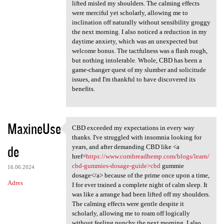
lifted misled my shoulders. The calming effects
were merciful yet scholarly, allowing me to
inclination off naturally without sensibility groggy
the next morning. I also noticed a reduction in my
daytime anxiety, which was an unexpected but
welcome bonus. The tactfulness was a flash rough,
but nothing intolerable. Whole, CBD has been a
game-changer quest of my slumber and solicitude
issues, and I'm thankful to have discovered its
benefits.
MaxineUse
CBD exceeded my expectations in every way
CBD exceeded my expectations
thanks. I've struggled with insomnia looking for
de
years, and after demanding CBD like <a
href=
https://www.cornbreadhemp.com/blogs/learn/
cbd-gummies-dosage-guide>cbd
gummie
16.06.2024
dosage</a> because of the prime once upon a time,
Adres
I for ever trained a complete night of calm sleep. It
was like a arrange had been lifted off my shoulders.
The calming effects were gentle despite it
scholarly, allowing me to roam off logically
without feeling punchy the next morning. I also