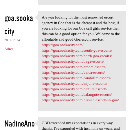
goa.sooka
Are you looking for the most renowned escort
Are you looking for the most
agency in Goa that is the cheapest and the best, if
city
you are looking for our Goa call girls service then
this can be a good option for you. Welcome to the
affordable and good Goa escort service.
20.06.2024
https://goa.sookacity.com/
Adres
https://goa.sookacity.com/south-goa-escorts/
https://goa.sookacity.com/north-goa-escorts/
https://goa.sookacity.com/baga-escorts/
https://goa.sookacity.com/arpora-escorts/
https://goa.sookacity.com/varca-escorts/
https://goa.sookacity.com/candolim-escorts/
https://goa.sookacity.com/anjuna-escorts/
https://goa.sookacity.com/panjim-escorts/
https://goa.sookacity.com/calangute-escorts/
https://goa.sookacity.com/russian-escorts-in-goa/
NadineAno
CBD exceeded my expectations in every way
CBD exceeded my expectations
thanks. I've struggled with insomnia on years, and