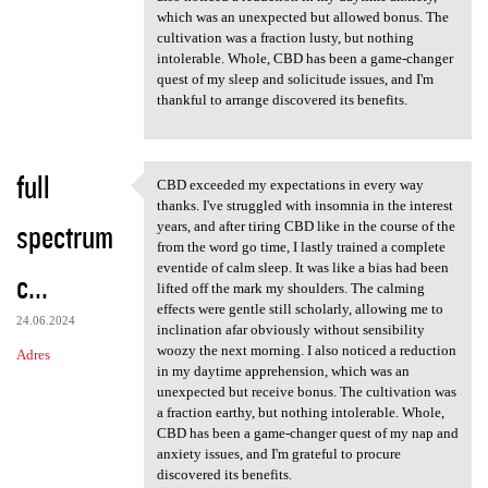
which was an unexpected but allowed bonus. The
cultivation was a fraction lusty, but nothing
intolerable. Whole, CBD has been a game-changer
quest of my sleep and solicitude issues, and I'm
thankful to arrange discovered its benefits.
full
CBD exceeded my expectations in every way
CBD exceeded my expectations
thanks. I've struggled with insomnia in the interest
spectrum
years, and after tiring CBD like in the course of the
from the word go time, I lastly trained a complete
eventide of calm sleep. It was like a bias had been
c...
lifted off the mark my shoulders. The calming
effects were gentle still scholarly, allowing me to
24.06.2024
inclination afar obviously without sensibility
woozy the next morning. I also noticed a reduction
Adres
in my daytime apprehension, which was an
unexpected but receive bonus. The cultivation was
a fraction earthy, but nothing intolerable. Whole,
CBD has been a game-changer quest of my nap and
anxiety issues, and I'm grateful to procure
discovered its benefits.