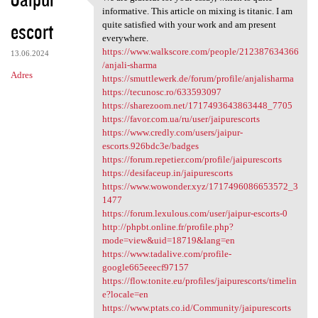
We are grateful for your
o
informative. This article on mixing is titanic. I am
escort
m
quite satisfied with your work and am present
everywhere.
e
https://www.walkscore.com/people/212387634366
13.06.2024
n
/anjali-sharma
Adres
https://smuttlewerk.de/forum/profile/anjalisharma
t
https://tecunosc.ro/633593097
a
https://sharezoom.net/1717493643863448_7705
https://favor.com.ua/ru/user/jaipurescorts
r
https://www.credly.com/users/jaipur-
z
escorts.926bdc3e/badges
https://forum.repetier.com/profile/jaipurescorts
e
https://desifaceup.in/jaipurescorts
https://www.wowonder.xyz/1717496086653572_3
1477
https://forum.lexulous.com/user/jaipur-escorts-0
http://phpbt.online.fr/profile.php?
mode=view&uid=18719&lang=en
https://www.tadalive.com/profile-
google665eeecf97157
https://flow.tonite.eu/profiles/jaipurescorts/timelin
e?locale=en
https://www.ptats.co.id/Community/jaipurescorts