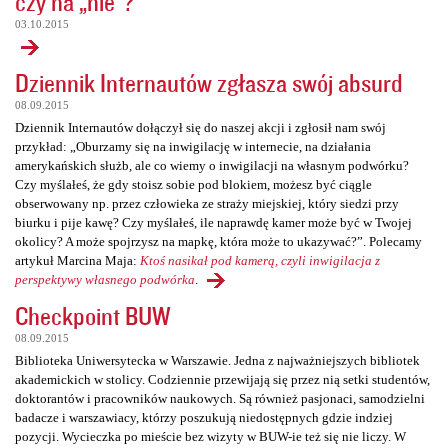
czy na „nie”?
03.10.2015
Dziennik Internautów zgłasza swój absurd
08.09.2015
Dziennik Internautów dołączył się do naszej akcji i zgłosił nam swój
przykład: „Oburzamy się na inwigilację w internecie, na działania
amerykańskich służb, ale co wiemy o inwigilacji na własnym podwórku?
Czy myślałeś, że gdy stoisz sobie pod blokiem, możesz być ciągle
obserwowany np. przez człowieka ze straży miejskiej, który siedzi przy
biurku i pije kawę? Czy myślałeś, ile naprawdę kamer może być w Twojej
okolicy? A może spojrzysz na mapkę, która może to ukazywać?”. Polecamy
artykuł Marcina Maja:
Ktoś nasikał pod kamerą, czyli inwigilacja z
perspektywy własnego podwórka
.
Checkpoint BUW
08.09.2015
Biblioteka Uniwersytecka w Warszawie. Jedna z najważniejszych bibliotek
akademickich w stolicy. Codziennie przewijają się przez nią setki studentów,
doktorantów i pracowników naukowych. Są również pasjonaci, samodzielni
badacze i warszawiacy, którzy poszukują niedostępnych gdzie indziej
pozycji. Wycieczka po mieście bez wizyty w BUW-ie też się nie liczy. W