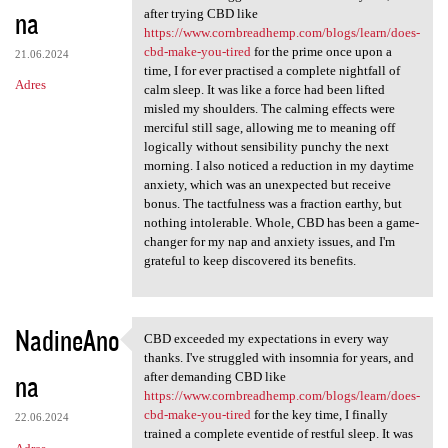
na
after trying CBD like
https://www.cornbreadhemp.com/blogs/learn/does-
cbd-make-you-tired
for the prime once upon a
21.06.2024
time, I for ever practised a complete nightfall of
Adres
calm sleep. It was like a force had been lifted
misled my shoulders. The calming effects were
merciful still sage, allowing me to meaning off
logically without sensibility punchy the next
morning. I also noticed a reduction in my daytime
anxiety, which was an unexpected but receive
bonus. The tactfulness was a fraction earthy, but
nothing intolerable. Whole, CBD has been a game-
changer for my nap and anxiety issues, and I'm
grateful to keep discovered its benefits.
NadineAno
CBD exceeded my expectations in every way
CBD exceeded my expectations
thanks. I've struggled with insomnia for years, and
na
after demanding CBD like
https://www.cornbreadhemp.com/blogs/learn/does-
cbd-make-you-tired
for the key time, I finally
22.06.2024
trained a complete eventide of restful sleep. It was