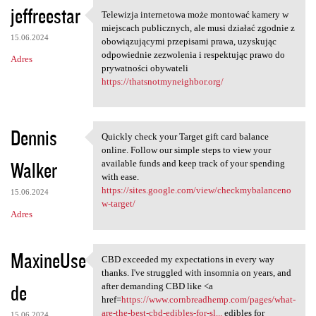
jeffreestar
Telewizja internetowa może montować kamery w
Telewizja internetowa może
miejscach publicznych, ale musi działać zgodnie z
15.06.2024
obowiązującymi przepisami prawa, uzyskując
odpowiednie zezwolenia i respektując prawo do
Adres
prywatności obywateli
https://thatsnotmyneighbor.org/
Dennis
Quickly check your Target gift card balance
Quickly check your Target
online. Follow our simple steps to view your
Walker
available funds and keep track of your spending
with ease.
https://sites.google.com/view/checkmybalanceno
15.06.2024
w-target/
Adres
MaxineUse
CBD exceeded my expectations in every way
CBD exceeded my expectations
thanks. I've struggled with insomnia on years, and
de
after demanding CBD like <a
href=
https://www.cornbreadhemp.com/pages/what-
are-the-best-cbd-edibles-for-sl...
edibles for
15.06.2024