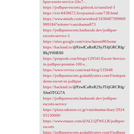
hpur-esorts-service-24x7-...
https://jodhpur-escorts.gitbook.io/untitled-3
https://ext-6458672.livejournal.com/738.html
https://www.minds.com/newsfeed/1638487309860
999184?referrer=vanisharma973
https://jodhpurescorts.hashnode.dev/jodhpur-
escorts-service-1
https://sites.google.com/view/fareen98/home
https://hackmd.io/
@FzwICaRnR2SyJTdjGRCRfg/
BkjY00BX0
https://penposh.com/blogs/129541/Escort-Service-
in-jodhpur-promise-100-s...
https://www.vevioz.com/read-blog/135648
https://jodhpurescorts.godaddysites.com/f/indepen
dents-escort-in-jodhpur
https://hackmd.io/
@FzwICaRnR2SyJTdjGRCRfg/
SJmOTGG7A
https://jodhpurescorts.hashnode.dev/jodhpur-
escorts-service
https://plaza.rakuten.co.jp/vanisharma/diary/2024
05150000/
https://www.emaze.com/@ALLQTWLLR/jodhpur-
escorts
https://jodhpurescorts.godaddysites.com/f/jodhpur