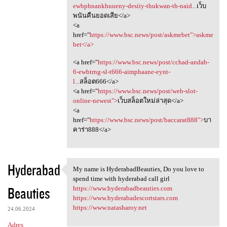
ewbphnankhuueny-desiiy-thukwan-th-naid...
เว็บ
พนันคืนยอดเสีย</a>
<a
href="
https://www.bsc.news/post/askmebet">askme
bet</a>
<a href="
https://www.bsc.news/post/cchad-andab-
6-ewbtrng-sl-t666-aimphaane-eynt-
l...
สล็อต666</a>
<a href="
https://www.bsc.news/post/web-slot-
online-newest">
เว็บสล็อตใหม่ล่าสุด</a>
<a
href="
https://www.bsc.news/post/baccarat888">
บา
คาร่า888</a>
Hyderabad
My name is HyderabadBeauties, Do you love to
My name is HyderabadBeauties,
spend time with hyderabad call girl
Beauties
https://www.hyderabadbeauties.com
https://www.hyderabadescortstars.com
https://www.natasharoy.net
24.06.2024
Adres