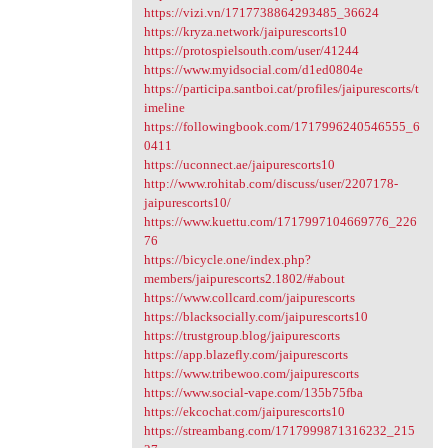
https://vizi.vn/1717738864293485_36624
https://kryza.network/jaipurescorts10
https://protospielsouth.com/user/41244
https://www.myidsocial.com/d1ed0804e
https://participa.santboi.cat/profiles/jaipurescorts/t
imeline
https://followingbook.com/1717996240546555_6
0411
https://uconnect.ae/jaipurescorts10
http://www.rohitab.com/discuss/user/2207178-
jaipurescorts10/
https://www.kuettu.com/1717997104669776_226
76
https://bicycle.one/index.php?
members/jaipurescorts2.1802/#about
https://www.collcard.com/jaipurescorts
https://blacksocially.com/jaipurescorts10
https://trustgroup.blog/jaipurescorts
https://app.blazefly.com/jaipurescorts
https://www.tribewoo.com/jaipurescorts
https://www.social-vape.com/135b75fba
https://ekcochat.com/jaipurescorts10
https://streambang.com/1717999871316232_215