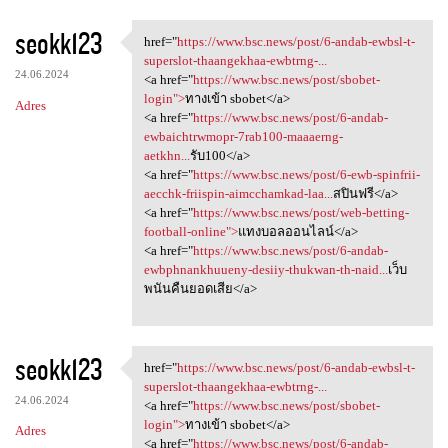
seokk123
href="
https://www.bsc.news/post/6-andab-ewbsl-t-
href="https://www.bsc.news
superslot-thaangekhaa-ewbtrng-...
24.06.2024
<a href="
https://www.bsc.news/post/sbobet-
login">
ทางเข้า sbobet</a>
Adres
<a href="
https://www.bsc.news/post/6-andab-
ewbaichtrwmopr-7rab100-maaaerng-
aetkhn...
รับ100</a>
<a href="
https://www.bsc.news/post/6-ewb-spinfrii-
aecchk-friispin-aimcchamkad-laa...
สปินฟรี</a>
<a href="
https://www.bsc.news/post/web-betting-
football-online">
แทงบอลออนไลน์</a>
<a href="
https://www.bsc.news/post/6-andab-
ewbphnankhuueny-desiiy-thukwan-th-naid...
เว็บ
พนันคืนยอดเสีย</a>
seokk123
href="
https://www.bsc.news/post/6-andab-ewbsl-t-
href="https://www.bsc.news
superslot-thaangekhaa-ewbtrng-...
24.06.2024
<a href="
https://www.bsc.news/post/sbobet-
login">
ทางเข้า sbobet</a>
Adres
<a href="
https://www.bsc.news/post/6-andab-