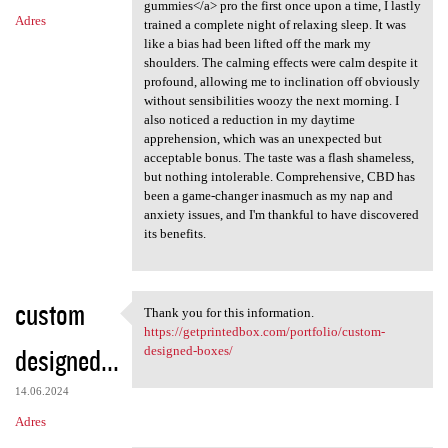
gummies</a> pro the first once upon a time, I lastly
Adres
trained a complete night of relaxing sleep. It was
like a bias had been lifted off the mark my
shoulders. The calming effects were calm despite it
profound, allowing me to inclination off obviously
without sensibilities woozy the next morning. I
also noticed a reduction in my daytime
apprehension, which was an unexpected but
acceptable bonus. The taste was a flash shameless,
but nothing intolerable. Comprehensive, CBD has
been a game-changer inasmuch as my nap and
anxiety issues, and I'm thankful to have discovered
its benefits.
custom
Thank you for this information.
Thank you for this
https://getprintedbox.com/portfolio/custom-
designed...
designed-boxes/
14.06.2024
Adres