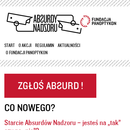
Przejdź
do
treści
START
O AKCJI
REGULAMIN
AKTUALNOŚCI
O FUNDACJI PANOPTYKON
CO NOWEGO?
Starcie Absurdów Nadzoru – jesteś na „tak”