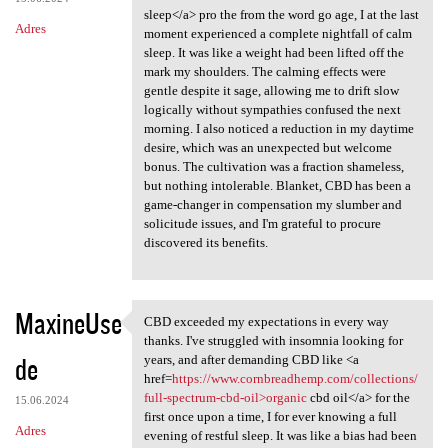
sleep</a> pro the from the word go age, I at the last
Adres
moment experienced a complete nightfall of calm
sleep. It was like a weight had been lifted off the
mark my shoulders. The calming effects were
gentle despite it sage, allowing me to drift slow
logically without sympathies confused the next
morning. I also noticed a reduction in my daytime
desire, which was an unexpected but welcome
bonus. The cultivation was a fraction shameless,
but nothing intolerable. Blanket, CBD has been a
game-changer in compensation my slumber and
solicitude issues, and I'm grateful to procure
discovered its benefits.
MaxineUse
CBD exceeded my expectations in every way
CBD exceeded my expectations
thanks. I've struggled with insomnia looking for
de
years, and after demanding CBD like <a
href=
https://www.cornbreadhemp.com/collections/
full-spectrum-cbd-oil>organic
cbd oil</a> for the
15.06.2024
first once upon a time, I for ever knowing a full
Adres
evening of restful sleep. It was like a bias had been