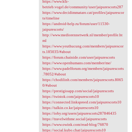
https://www.kfz-
betrieb.vogel.de/community/user/jaipurescorts287
https://www.decidimmataro.cat/profiles/jaipurescor
ts/timeline
https://android-help.ru/forum/user/11530-
jaipurescorts/
http://www.mediorennetwerk.nl/member/profile.ht
ml
https://www.yeuthucung.com/members/jaipurescor
ts.185035/#about
https://forum.chainide.com/user/jaipurescorts
https://www.openhumans.com/member/me/
https://www.padelforum.org/members/jaipurescorts
.78052/#about
https://chodilinh.com/members/jaipurescorts.8065
0/#about
https://prestigioapp.com/social/jaipurescorts
https://twistok.com/jaipurescorts10
https://connected.linkspreed.com/jaipurescorts10
https://talkin.co.ke/jaipurescorts10
https://ioby.org/users/jaipurescorts287846435
https://travelwithme.social/jaipurescorts
https://www.owink.com/read-blog/76870
https://social.kubo.chat/jaipurescorts10