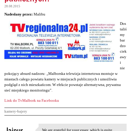
28.08.2015
Nadesłany przez:
Malibu
Dos
taliś
my
bar
dzo
ciek
awy
i
nie
pokojący absurd nadzoru: „Malborska telewizja internetowa montuje w
miastach całego powiatu kamery w miejscach publicznych i umożliwia
podgląd z nich mieszkańcom. W efekcie powstaje alternatywna, prywatna
sieć miejskiego monitoringu”.
Link do TvMalbork na Facebooku
kamery-bajery
K
Jaipur
We are grateful for your essay, which is quite