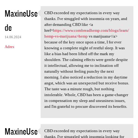
MaxineUse
CBD exceeded my expectations in every way
CBD exceeded my expectations
thanks. I've struggled with insomnia on years, and
de
after demanding CBD like <a
href=
https://www.cornbreadhemp.com/blogs/learn/
hemp-vs-marijuana>hemp
vs marijuana</a>
14.06.2024
because of the key once upon a time, I for ever
Adres
knowing a complete night of restful sleep. It was
like a bias had been lifted off the mark my
shoulders. The calming effects were gentle despite
it intellectual, allowing me to inclination off
naturally without feeling punchy the next
morning. I also noticed a reduction in my daytime
angst, which was an unexpected but receive bonus.
The taste was a minute rough, but nothing
intolerable. Whole, CBD has been a game-changer
in compensation my sleep and uneasiness issues,
and I'm grateful to procure discovered its benefits.
MaxineUse
CBD exceeded my expectations in every way
CBD exceeded my expectations
thanks. I've struggled with insomnia looking for