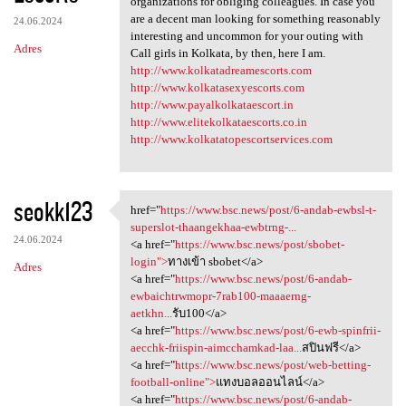
organizations for obliging colleagues. In case you
are a decent man looking for something reasonably
24.06.2024
interesting and uncommon for your outing with
Adres
Call girls in Kolkata, by then, here I am.
http://www.kolkatadreamescorts.com
http://www.kolkatasexyescorts.com
http://www.payalkolkataescort.in
http://www.elitekolkataescorts.co.in
http://www.kolkatatopescortservices.com
seokk123
href="
https://www.bsc.news/post/6-andab-ewbsl-t-
href="https://www.bsc.news
superslot-thaangekhaa-ewbtrng-...
24.06.2024
<a href="
https://www.bsc.news/post/sbobet-
login">
ทางเข้า sbobet</a>
Adres
<a href="
https://www.bsc.news/post/6-andab-
ewbaichtrwmopr-7rab100-maaaerng-
aetkhn...
รับ100</a>
<a href="
https://www.bsc.news/post/6-ewb-spinfrii-
aecchk-friispin-aimcchamkad-laa...
สปินฟรี</a>
<a href="
https://www.bsc.news/post/web-betting-
football-online">
แทงบอลออนไลน์</a>
<a href="
https://www.bsc.news/post/6-andab-