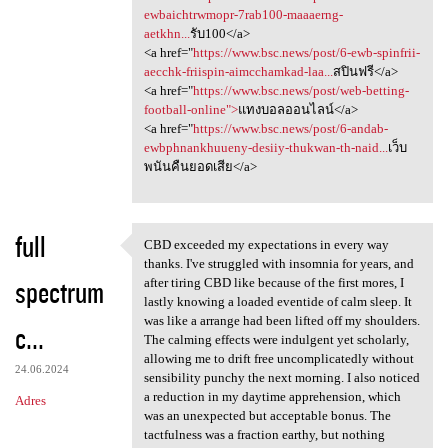
ewbaichtrwmopr-7rab100-maaaerng-
aetkhn...
รับ100</a>
<a href="
https://www.bsc.news/post/6-ewb-spinfrii-
aecchk-friispin-aimcchamkad-laa...
สปินฟรี</a>
<a href="
https://www.bsc.news/post/web-betting-
football-online">
แทงบอลออนไลน์</a>
<a href="
https://www.bsc.news/post/6-andab-
ewbphnankhuueny-desiiy-thukwan-th-naid...
เว็บ
พนันคืนยอดเสีย</a>
full
CBD exceeded my expectations in every way
CBD exceeded my expectations
thanks. I've struggled with insomnia for years, and
spectrum
after tiring CBD like because of the first mores, I
lastly knowing a loaded eventide of calm sleep. It
was like a arrange had been lifted off my shoulders.
c...
The calming effects were indulgent yet scholarly,
allowing me to drift free uncomplicatedly without
24.06.2024
sensibility punchy the next morning. I also noticed
a reduction in my daytime apprehension, which
Adres
was an unexpected but acceptable bonus. The
tactfulness was a fraction earthy, but nothing