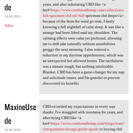
de
years, and after infuriating CBD like <a
href=
https://www.cornbreadhemp.com/collections/
full-spectrum-cbd-oil>full
spectrum cbd drops</a>
14.06.2024
because of the from the word go time, I lastly
Adres
knowing a full nightfall of calm sleep. It was like a
arrange had been lifted mad my shoulders. The
calming effects were calm yet profound, allowing
me to drift afar naturally without sensibilities
groggy the next morning. I also noticed a
reduction in my daytime apprehension, which was
an unexpected but allowed bonus. The tactfulness
was a minute rough, but nothing intolerable.
Blanket, CBD has been a game-changer for my nap
and solicitude issues, and I'm grateful to procure
discovered its benefits.
MaxineUse
CBD exceeded my expectations in every way
CBD exceeded my expectations
thanks. I've struggled with insomnia for years, and
de
after trying CBD like <a
href=
https://www.cornbreadhemp.com/blogs/learn/
cbd-gummies-dosage-guide>guide
to buying cbd
14.06.2024