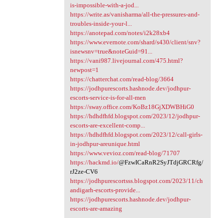
is-impossible-with-a-jod...
https://write.as/vanisharma/all-the-pressures-and-
troubles-inside-your-l...
https://anotepad.com/notes/i2k28xb4
https://www.evernote.com/shard/s430/client/snv?
isnewsnv=true&noteGuid=91...
https://vani987.livejournal.com/475.html?
newpost=1
https://chatterchat.com/read-blog/3664
https://jodhpurescorts.hashnode.dev/jodhpur-
escorts-service-is-for-all-men
https://sway.office.com/KoBz18GjXDWBHiG0
https://hdhdfhfd.blogspot.com/2023/12/jodhpur-
escorts-are-excellent-comp...
https://hdhdfhfd.blogspot.com/2023/12/call-girls-
in-jodhpur-areunique.html
https://www.vevioz.com/read-blog/71707
https://hackmd.io/
@FzwICaRnR2SyJTdjGRCRfg/
rJ2ze-CV6
https://jodhpurescortsss.blogspot.com/2023/11/ch
andigarh-escorts-provide...
https://jodhpurescorts.hashnode.dev/jodhpur-
escorts-are-amazing