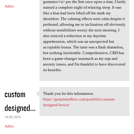
gummies</a> pro the first once upon a time, I lastly
Adres
trained a complete night of relaxing sleep. It was
like a bias had been lifted off the mark my
shoulders. The calming effects were calm despite it
profound, allowing me to inclination off obviously
without sensibilities woozy the next morning. I
also noticed a reduction in my daytime
apprehension, which was an unexpected but
acceptable bonus. The taste was a flash shameless,
but nothing intolerable. Comprehensive, CBD has
been a game-changer inasmuch as my nap and
anxiety issues, and I'm thankful to have discovered
its benefits.
custom
Thank you for this information.
Thank you for this
https://getprintedbox.com/portfolio/custom-
designed...
designed-boxes/
14.06.2024
Adres