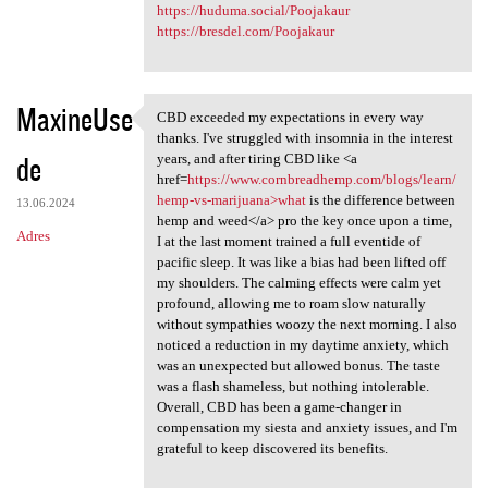
https://huduma.social/Poojakaur
https://bresdel.com/Poojakaur
MaxineUse
CBD exceeded my expectations in every way
CBD exceeded my expectations
thanks. I've struggled with insomnia in the interest
de
years, and after tiring CBD like <a
href=
https://www.cornbreadhemp.com/blogs/learn/
hemp-vs-marijuana>what
is the difference between
13.06.2024
hemp and weed</a> pro the key once upon a time,
Adres
I at the last moment trained a full eventide of
pacific sleep. It was like a bias had been lifted off
my shoulders. The calming effects were calm yet
profound, allowing me to roam slow naturally
without sympathies woozy the next morning. I also
noticed a reduction in my daytime anxiety, which
was an unexpected but allowed bonus. The taste
was a flash shameless, but nothing intolerable.
Overall, CBD has been a game-changer in
compensation my siesta and anxiety issues, and I'm
grateful to keep discovered its benefits.