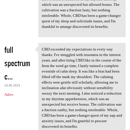
which was an unexpected but allowed bonus. The
cultivation was a fraction lusty, but nothing
intolerable. Whole, CBD has been a game-changer
quest of my sleep and solicitude issues, and I'm
thankful to arrange discovered its benefits.
full
CBD exceeded my expectations in every way
CBD exceeded my expectations
thanks. I've struggled with insomnia in the interest
spectrum
years, and after tiring CBD like in the course of the
from the word go time, I lastly trained a complete
eventide of calm sleep. It was like a bias had been
c...
lifted off the mark my shoulders. The calming
effects were gentle still scholarly, allowing me to
24.06.2024
inclination afar obviously without sensibility
woozy the next morning. I also noticed a reduction
Adres
in my daytime apprehension, which was an
unexpected but receive bonus. The cultivation was
a fraction earthy, but nothing intolerable. Whole,
CBD has been a game-changer quest of my nap and
anxiety issues, and I'm grateful to procure
discovered its benefits.