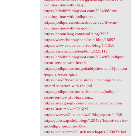
exciting-time-with-the-j...
https://hdhdfhfd.blogspot.com/2024/06/live-
exciting-time-with-jodhpur-es...
https://jodhpurescorts.hashnode.dev/live-an-
exciting-time-with-the-jodhp...
https://doomelang.com/read-blog/3995
https://www.chumsay.com/read-blog/18097
https://www.vevioz.com/read-blog/141350
https://fnetchat.com/read-blog/225112
https://hdhdfhfd.blogspot.com/2024/05/jodhpur-
escort-service-with-luxuri...
https://jodhpurescorts.godaddysites.com/f/jodhpur
-popular-escort-girls
https://6467208463e3e.site123.me/blog/move-
toward-satiation-with-the-jod...
https://jodhpurescorts.hashnode.dev/jodhpur-
escort-service-with-luxuriou...
https://sites.google.com/view/vanisharma/home
https://start.me/w/pO8NjM
https://www.as7abe.com/wall/blogs/post/44038
https://potswap.club/blogs/120492/Escort-Service-
in-Jodhpur-promise-100-...
https://vanisharma98.stck.me/chapter/260633/Jod