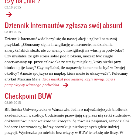
czy na „nie”?
03.10.2015
Dziennik Internautów zgłasza swój absurd
08.09.2015
Dziennik Internautów dołączył się do naszej akcji i zgłosił nam swój
przykład: „Oburzamy się na inwigilację w internecie, na działania
amerykańskich służb, ale co wiemy o inwigilacji na własnym podwórku?
Czy myślałeś, że gdy stoisz sobie pod blokiem, możesz być ciągle
obserwowany np. przez człowieka ze straży miejskiej, który siedzi przy
biurku i pije kawę? Czy myślałeś, ile naprawdę kamer może być w Twojej
okolicy? A może spojrzysz na mapkę, która może to ukazywać?”. Polecamy
artykuł Marcina Maja:
Ktoś nasikał pod kamerą, czyli inwigilacja z
perspektywy własnego podwórka
.
Checkpoint BUW
08.09.2015
Biblioteka Uniwersytecka w Warszawie. Jedna z najważniejszych bibliotek
akademickich w stolicy. Codziennie przewijają się przez nią setki studentów,
doktorantów i pracowników naukowych. Są również pasjonaci, samodzielni
badacze i warszawiacy, którzy poszukują niedostępnych gdzie indziej
pozycji. Wycieczka po mieście bez wizyty w BUW-ie też się nie liczy. W