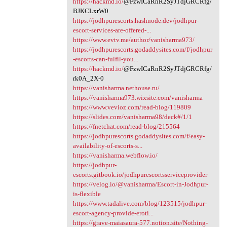
https://hackmd.io/
@FzwICaRnR2SyJTdjGRCRfg/
BJKCLxrW0
https://jodhpurescorts.hashnode.dev/jodhpur-
escort-services-are-offered-...
https://www.evtv.me/author/vanisharma973/
https://jodhpurescorts.godaddysites.com/f/jodhpur
-escorts-can-fulfil-you...
https://hackmd.io/
@FzwICaRnR2SyJTdjGRCRfg/
rk0A_2X-0
https://vanisharma.nethouse.ru/
https://vanisharma973.wixsite.com/vanisharma
https://www.vevioz.com/read-blog/119809
https://slides.com/vanisharma98/deck#/1/1
https://fnetchat.com/read-blog/215564
https://jodhpurescorts.godaddysites.com/f/easy-
availability-of-escorts-s...
https://vanisharma.webflow.io/
https://jodhpur-
escorts.gitbook.io/jodhpurescortsserviceprovider
https://velog.io/@vanisharma/Escort-in-Jodhpur-
is-flexible
https://www.tadalive.com/blog/123515/jodhpur-
escort-agency-provide-eroti...
https://grave-maiasaura-577.notion.site/Nothing-