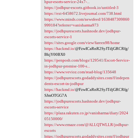
hpur-esorts-service-24x7-...
https://jodhpur-escorts.gitbook.io/untitled-3
https://ext-6458672.livejournal.com/738.html
https://www.minds.com/newsfeed/1638487309860
999184?referrer=vanisharma973
https://jodhpurescorts.hashnode.dev/jodhpur-
escorts-service-1
https://sites.google.com/view/fareen98/home
https://hackmd.io/
@FzwICaRnR2SyJTdjGRCRfg/
BkjY00BX0
https://penposh.com/blogs/129541/Escort-Service-
in-jodhpur-promise-100-s...
https://www.vevioz.com/read-blog/135648
https://jodhpurescorts.godaddysites.com/f/indepen
dents-escort-in-jodhpur
https://hackmd.io/
@FzwICaRnR2SyJTdjGRCRfg/
SJmOTGG7A
https://jodhpurescorts.hashnode.dev/jodhpur-
escorts-service
https://plaza.rakuten.co.jp/vanisharma/diary/2024
05150000/
https://www.emaze.com/@ALLQTWLLR/jodhpur-
escorts
https://jodhpurescorts.godaddysites.com/f/jodhpur