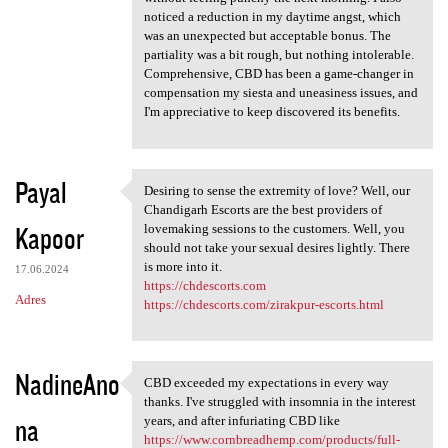
noticed a reduction in my daytime angst, which
was an unexpected but acceptable bonus. The
partiality was a bit rough, but nothing intolerable.
Comprehensive, CBD has been a game-changer in
compensation my siesta and uneasiness issues, and
I'm appreciative to keep discovered its benefits.
Payal
Desiring to sense the extremity of love? Well, our
Desiring to sense the
Chandigarh Escorts are the best providers of
Kapoor
lovemaking sessions to the customers. Well, you
should not take your sexual desires lightly. There
is more into it.
17.06.2024
https://chdescorts.com
Adres
https://chdescorts.com/zirakpur-escorts.html
NadineAno
CBD exceeded my expectations in every way
CBD exceeded my expectations
thanks. I've struggled with insomnia in the interest
na
years, and after infuriating CBD like
https://www.cornbreadhemp.com/products/full-