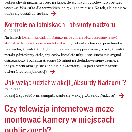
wolnej chwili można tu pójść na kawę, do słynnych ogrodów lub obejrzeć
wystawę. Wszystko dla wszystkich, od ręki i na miejscu. No tak, ale najpierw
trzeba się dostać do środka.
Kontrole na lotniskach i absurdy nadzoru
01.09.2015
Na łamach
Dziennika Opinii, Katarzyna Szymielewicz przedstawia swój
absurd nadzoru – kontrole na lotniskach
: „Dokładnie ten sam przedmiot –
ładowarka, kawałek kabla, but na podwyższonej podeszwie, pasek, kawałek
metalu gdzieś przy ciele, czy coś w kształcie tuby – raz uruchamia sygnał
ostrzegawczy i oznacza stracone 15 minut na dodatkowe sprawdzenie, a
innym razem okazuje się zupełnie niewidzialny”. A jaki absurd nadzoru
uwiera Ciebie najbardziej?
Jak wziąć udział w akcji „Absurdy Nadzoru"?
25.08.2015
Poznaj 5 sposobów na zaangażowanie się w akcję „Absurdy Nadzoru".
Czy telewizja internetowa może
montować kamery w miejscach
publicznych?