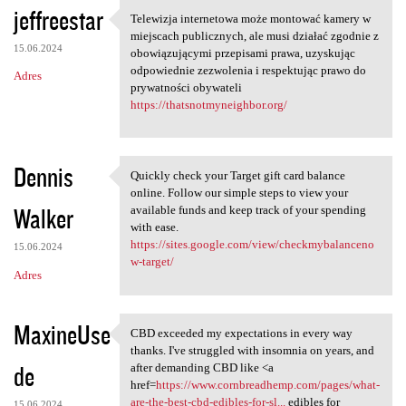
jeffreestar
Telewizja internetowa może montować kamery w
Telewizja internetowa może
miejscach publicznych, ale musi działać zgodnie z
15.06.2024
obowiązującymi przepisami prawa, uzyskując
odpowiednie zezwolenia i respektując prawo do
Adres
prywatności obywateli
https://thatsnotmyneighbor.org/
Dennis
Quickly check your Target gift card balance
Quickly check your Target
online. Follow our simple steps to view your
Walker
available funds and keep track of your spending
with ease.
https://sites.google.com/view/checkmybalanceno
15.06.2024
w-target/
Adres
MaxineUse
CBD exceeded my expectations in every way
CBD exceeded my expectations
thanks. I've struggled with insomnia on years, and
de
after demanding CBD like <a
href=
https://www.cornbreadhemp.com/pages/what-
are-the-best-cbd-edibles-for-sl...
edibles for
15.06.2024