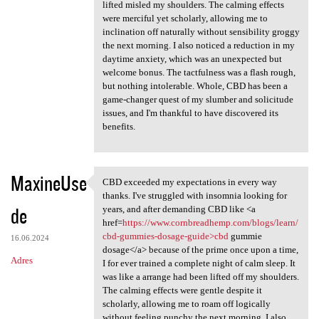
lifted misled my shoulders. The calming effects
were merciful yet scholarly, allowing me to
inclination off naturally without sensibility groggy
the next morning. I also noticed a reduction in my
daytime anxiety, which was an unexpected but
welcome bonus. The tactfulness was a flash rough,
but nothing intolerable. Whole, CBD has been a
game-changer quest of my slumber and solicitude
issues, and I'm thankful to have discovered its
benefits.
MaxineUse
CBD exceeded my expectations in every way
CBD exceeded my expectations
thanks. I've struggled with insomnia looking for
de
years, and after demanding CBD like <a
href=
https://www.cornbreadhemp.com/blogs/learn/
cbd-gummies-dosage-guide>cbd
gummie
16.06.2024
dosage</a> because of the prime once upon a time,
Adres
I for ever trained a complete night of calm sleep. It
was like a arrange had been lifted off my shoulders.
The calming effects were gentle despite it
scholarly, allowing me to roam off logically
without feeling punchy the next morning. I also