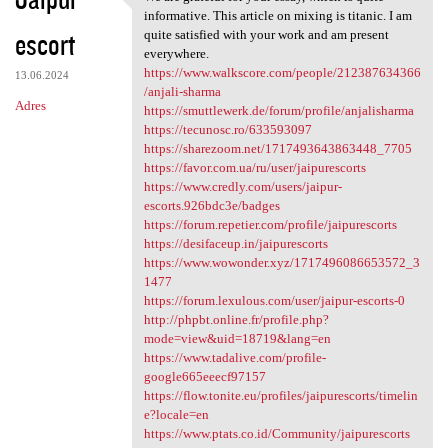
We are grateful for your
o
informative. This article on mixing is titanic. I am
escort
m
quite satisfied with your work and am present
everywhere.
e
https://www.walkscore.com/people/212387634366
13.06.2024
n
/anjali-sharma
Adres
https://smuttlewerk.de/forum/profile/anjalisharma
t
https://tecunosc.ro/633593097
a
https://sharezoom.net/1717493643863448_7705
https://favor.com.ua/ru/user/jaipurescorts
r
https://www.credly.com/users/jaipur-
z
escorts.926bdc3e/badges
https://forum.repetier.com/profile/jaipurescorts
e
https://desifaceup.in/jaipurescorts
https://www.wowonder.xyz/1717496086653572_3
1477
https://forum.lexulous.com/user/jaipur-escorts-0
http://phpbt.online.fr/profile.php?
mode=view&uid=18719&lang=en
https://www.tadalive.com/profile-
google665eeecf97157
https://flow.tonite.eu/profiles/jaipurescorts/timelin
e?locale=en
https://www.ptats.co.id/Community/jaipurescorts