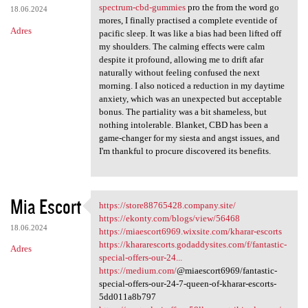
spectrum-cbd-gummies
pro the from the word go
18.06.2024
mores, I finally practised a complete eventide of
Adres
pacific sleep. It was like a bias had been lifted off
my shoulders. The calming effects were calm
despite it profound, allowing me to drift afar
naturally without feeling confused the next
morning. I also noticed a reduction in my daytime
anxiety, which was an unexpected but acceptable
bonus. The partiality was a bit shameless, but
nothing intolerable. Blanket, CBD has been a
game-changer for my siesta and angst issues, and
I'm thankful to procure discovered its benefits.
Mia Escort
https://store88765428.company.site/
https://store88765428.company
https://ekonty.com/blogs/view/56468
18.06.2024
https://miaescort6969.wixsite.com/kharar-escorts
https://khararescorts.godaddysites.com/f/fantastic-
Adres
special-offers-our-24...
https://medium.com/
@miaescort6969/fantastic-
special-offers-our-24-7-queen-of-kharar-escorts-
5dd011a8b797