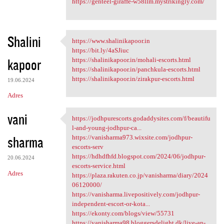
https://genteel-giraffe-w58llm.mystrikingly.com/
Shalini
https://www.shalinikapoor.in
https://www.shalinikapoor.in
https://bit.ly/4aSJiuc
kapoor
https://shalinikapoor.in/mohali-escorts.html
https://shalinikapoor.in/panchkula-escorts.html
https://shalinikapoor.in/zirakpur-escorts.html
19.06.2024
Adres
vani
https://jodhpurescorts.godaddysites.com/f/beautifu
https://jodhpurescorts
l-and-young-jodhpur-ca...
sharma
https://vanisharma973.wixsite.com/jodhpur-
escorts-serv
https://hdhdfhfd.blogspot.com/2024/06/jodhpur-
20.06.2024
escorts-service.html
Adres
https://plaza.rakuten.co.jp/vanisharma/diary/2024
06120000/
https://vanisharma.livepositively.com/jodhpur-
independent-escort-or-kota...
https://ekonty.com/blogs/view/55731
https://vanisharma98.bloggersdelight.dk/live-an-