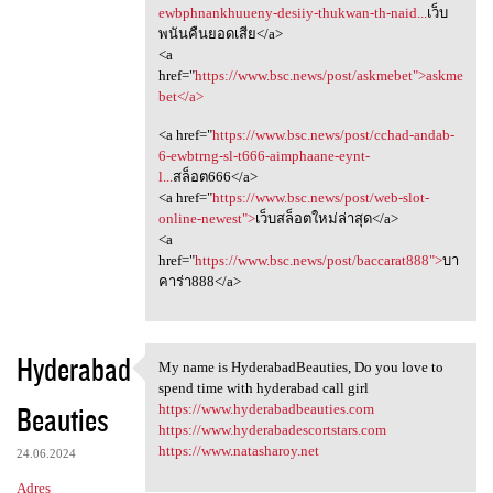
ewbphnankhuueny-desiiy-thukwan-th-naid...
เว็บ
พนันคืนยอดเสีย</a>
<a
href="
https://www.bsc.news/post/askmebet">askme
bet</a>
<a href="
https://www.bsc.news/post/cchad-andab-
6-ewbtrng-sl-t666-aimphaane-eynt-
l...
สล็อต666</a>
<a href="
https://www.bsc.news/post/web-slot-
online-newest">
เว็บสล็อตใหม่ล่าสุด</a>
<a
href="
https://www.bsc.news/post/baccarat888">
บา
คาร่า888</a>
Hyderabad
My name is HyderabadBeauties, Do you love to
My name is HyderabadBeauties,
spend time with hyderabad call girl
Beauties
https://www.hyderabadbeauties.com
https://www.hyderabadescortstars.com
https://www.natasharoy.net
24.06.2024
Adres