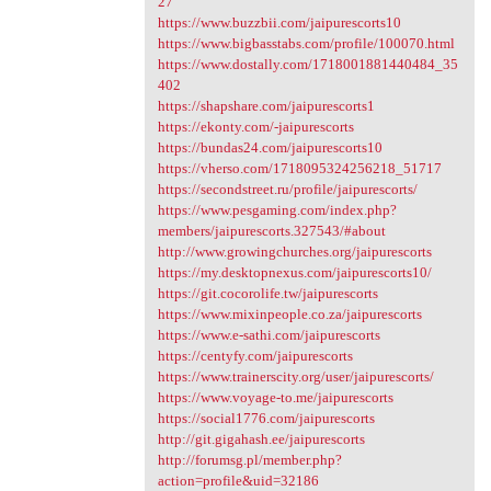
27
https://www.buzzbii.com/jaipurescorts10
https://www.bigbasstabs.com/profile/100070.html
https://www.dostally.com/1718001881440484_35
402
https://shapshare.com/jaipurescorts1
https://ekonty.com/-jaipurescorts
https://bundas24.com/jaipurescorts10
https://vherso.com/1718095324256218_51717
https://secondstreet.ru/profile/jaipurescorts/
https://www.pesgaming.com/index.php?
members/jaipurescorts.327543/#about
http://www.growingchurches.org/jaipurescorts
https://my.desktopnexus.com/jaipurescorts10/
https://git.cocorolife.tw/jaipurescorts
https://www.mixinpeople.co.za/jaipurescorts
https://www.e-sathi.com/jaipurescorts
https://centyfy.com/jaipurescorts
https://www.trainerscity.org/user/jaipurescorts/
https://www.voyage-to.me/jaipurescorts
https://social1776.com/jaipurescorts
http://git.gigahash.ee/jaipurescorts
http://forumsg.pl/member.php?
action=profile&uid=32186