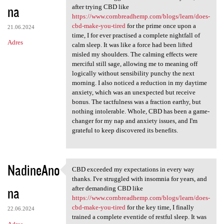
na
after trying CBD like
https://www.cornbreadhemp.com/blogs/learn/does-
cbd-make-you-tired
for the prime once upon a
21.06.2024
time, I for ever practised a complete nightfall of
Adres
calm sleep. It was like a force had been lifted
misled my shoulders. The calming effects were
merciful still sage, allowing me to meaning off
logically without sensibility punchy the next
morning. I also noticed a reduction in my daytime
anxiety, which was an unexpected but receive
bonus. The tactfulness was a fraction earthy, but
nothing intolerable. Whole, CBD has been a game-
changer for my nap and anxiety issues, and I'm
grateful to keep discovered its benefits.
NadineAno
CBD exceeded my expectations in every way
CBD exceeded my expectations
thanks. I've struggled with insomnia for years, and
na
after demanding CBD like
https://www.cornbreadhemp.com/blogs/learn/does-
cbd-make-you-tired
for the key time, I finally
22.06.2024
trained a complete eventide of restful sleep. It was