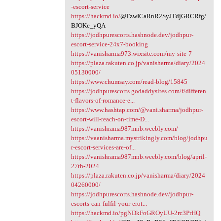
-escort-service
https://hackmd.io/
@FzwICaRnR2SyJTdjGRCRfg/
BJOKe_yQA
https://jodhpurescorts.hashnode.dev/jodhpur-
escort-service-24x7-booking
https://vanisharma973.wixsite.com/my-site-7
https://plaza.rakuten.co.jp/vanisharma/diary/2024
05130000/
https://www.chumsay.com/read-blog/15845
https://jodhpurescorts.godaddysites.com/f/differen
t-flavors-of-romance-e...
https://www.hashtap.com/@vani.sharma/jodhpur-
escort-will-reach-on-time-D...
https://vanishrama987mnb.weebly.com/
https://vaanisharma.mystrikingly.com/blog/jodhpu
r-escort-services-are-of...
https://vanishrama987mnb.weebly.com/blog/april-
27th-2024
https://plaza.rakuten.co.jp/vanisharma/diary/2024
04260000/
https://jodhpurescorts.hashnode.dev/jodhpur-
escorts-can-fulfil-your-erot...
https://hackmd.io/pgNDkFoGROyUU-2rc3PrHQ