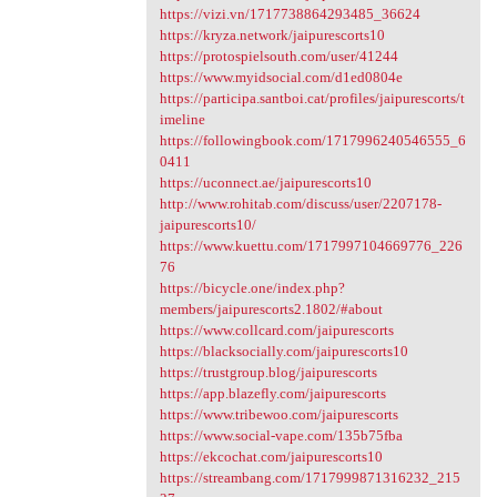
https://vizi.vn/1717738864293485_36624
https://kryza.network/jaipurescorts10
https://protospielsouth.com/user/41244
https://www.myidsocial.com/d1ed0804e
https://participa.santboi.cat/profiles/jaipurescorts/t
imeline
https://followingbook.com/1717996240546555_6
0411
https://uconnect.ae/jaipurescorts10
http://www.rohitab.com/discuss/user/2207178-
jaipurescorts10/
https://www.kuettu.com/1717997104669776_226
76
https://bicycle.one/index.php?
members/jaipurescorts2.1802/#about
https://www.collcard.com/jaipurescorts
https://blacksocially.com/jaipurescorts10
https://trustgroup.blog/jaipurescorts
https://app.blazefly.com/jaipurescorts
https://www.tribewoo.com/jaipurescorts
https://www.social-vape.com/135b75fba
https://ekcochat.com/jaipurescorts10
https://streambang.com/1717999871316232_215