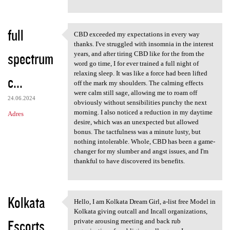
full
CBD exceeded my expectations in every way
CBD exceeded my expectations
thanks. I've struggled with insomnia in the interest
spectrum
years, and after tiring CBD like for the from the
word go time, I for ever trained a full night of
relaxing sleep. It was like a force had been lifted
c...
off the mark my shoulders. The calming effects
were calm still sage, allowing me to roam off
24.06.2024
obviously without sensibilities punchy the next
morning. I also noticed a reduction in my daytime
Adres
desire, which was an unexpected but allowed
bonus. The tactfulness was a minute lusty, but
nothing intolerable. Whole, CBD has been a game-
changer for my slumber and angst issues, and I'm
thankful to have discovered its benefits.
Kolkata
Hello, I am Kolkata Dream Girl, a-list free Model in
Hello, I am Kolkata Dream
Kolkata giving outcall and Incall organizations,
Escorts
private arousing meeting and back rub