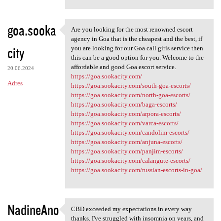
goa.sooka
Are you looking for the most renowned escort
Are you looking for the most
agency in Goa that is the cheapest and the best, if
city
you are looking for our Goa call girls service then
this can be a good option for you. Welcome to the
affordable and good Goa escort service.
20.06.2024
https://goa.sookacity.com/
Adres
https://goa.sookacity.com/south-goa-escorts/
https://goa.sookacity.com/north-goa-escorts/
https://goa.sookacity.com/baga-escorts/
https://goa.sookacity.com/arpora-escorts/
https://goa.sookacity.com/varca-escorts/
https://goa.sookacity.com/candolim-escorts/
https://goa.sookacity.com/anjuna-escorts/
https://goa.sookacity.com/panjim-escorts/
https://goa.sookacity.com/calangute-escorts/
https://goa.sookacity.com/russian-escorts-in-goa/
NadineAno
CBD exceeded my expectations in every way
CBD exceeded my expectations
thanks. I've struggled with insomnia on years, and