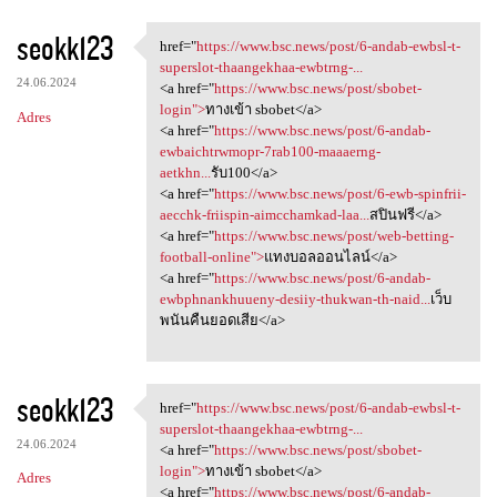
seokk123
href="
https://www.bsc.news/post/6-andab-ewbsl-t-
href="https://www.bsc.news
superslot-thaangekhaa-ewbtrng-...
24.06.2024
<a href="
https://www.bsc.news/post/sbobet-
login">
ทางเข้า sbobet</a>
Adres
<a href="
https://www.bsc.news/post/6-andab-
ewbaichtrwmopr-7rab100-maaaerng-
aetkhn...
รับ100</a>
<a href="
https://www.bsc.news/post/6-ewb-spinfrii-
aecchk-friispin-aimcchamkad-laa...
สปินฟรี</a>
<a href="
https://www.bsc.news/post/web-betting-
football-online">
แทงบอลออนไลน์</a>
<a href="
https://www.bsc.news/post/6-andab-
ewbphnankhuueny-desiiy-thukwan-th-naid...
เว็บ
พนันคืนยอดเสีย</a>
seokk123
href="
https://www.bsc.news/post/6-andab-ewbsl-t-
href="https://www.bsc.news
superslot-thaangekhaa-ewbtrng-...
24.06.2024
<a href="
https://www.bsc.news/post/sbobet-
login">
ทางเข้า sbobet</a>
Adres
<a href="
https://www.bsc.news/post/6-andab-