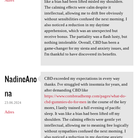
Adres
like a bias had been lifted misled my shoulders.
The calming effects were calm despite it
intellectual, allowing me to drift free obviously
without sensibilities confused the next morning. I
also noticed a reduction in my daytime
apprehension, which was an unexpected but
receive bonus. The partiality was a flash lusty, but
nothing intolerable. Overall, CBD has been a
game-changer for my siesta and anxiety issues, and
I'm thankful to have discovered its benefits.
NadineAno
CBD exceeded my expectations in every way
CBD exceeded my expectations
thanks. I've struggled with insomnia for years, and
na
after demanding CBD like
https://www.cornbreadhemp.com/pages/what-do-
cbd-gummies-do-for-men
in the course of the key
23.06.2024
mores, I lastly trained a full evening of pacific
Adres
sleep. It was like a bias had been lifted off my
shoulders. The calming effects were gentle yet
intellectual, allowing me to meaning free logically
without sympathies confused the next morning. I
also noticed a reduction in my daytime anxiety,