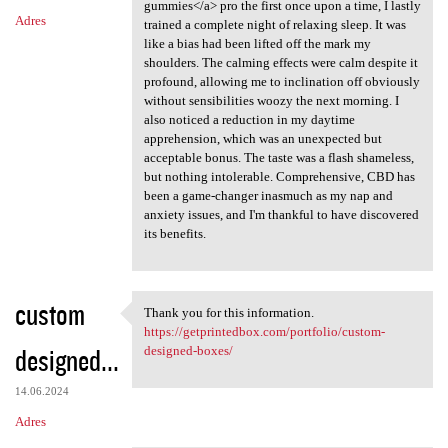
gummies</a> pro the first once upon a time, I lastly
Adres
trained a complete night of relaxing sleep. It was
like a bias had been lifted off the mark my
shoulders. The calming effects were calm despite it
profound, allowing me to inclination off obviously
without sensibilities woozy the next morning. I
also noticed a reduction in my daytime
apprehension, which was an unexpected but
acceptable bonus. The taste was a flash shameless,
but nothing intolerable. Comprehensive, CBD has
been a game-changer inasmuch as my nap and
anxiety issues, and I'm thankful to have discovered
its benefits.
custom
Thank you for this information.
Thank you for this
https://getprintedbox.com/portfolio/custom-
designed...
designed-boxes/
14.06.2024
Adres