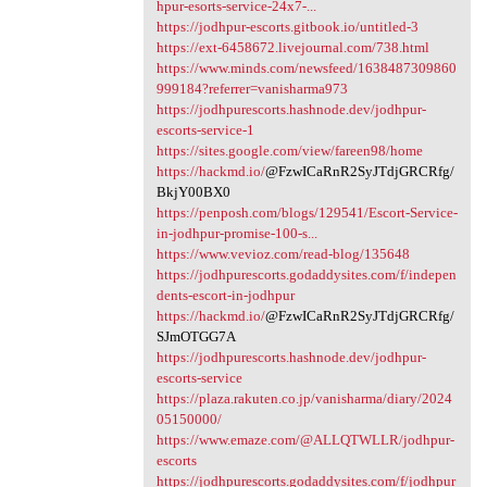
hpur-esorts-service-24x7-...
https://jodhpur-escorts.gitbook.io/untitled-3
https://ext-6458672.livejournal.com/738.html
https://www.minds.com/newsfeed/1638487309860
999184?referrer=vanisharma973
https://jodhpurescorts.hashnode.dev/jodhpur-
escorts-service-1
https://sites.google.com/view/fareen98/home
https://hackmd.io/
@FzwICaRnR2SyJTdjGRCRfg/
BkjY00BX0
https://penposh.com/blogs/129541/Escort-Service-
in-jodhpur-promise-100-s...
https://www.vevioz.com/read-blog/135648
https://jodhpurescorts.godaddysites.com/f/indepen
dents-escort-in-jodhpur
https://hackmd.io/
@FzwICaRnR2SyJTdjGRCRfg/
SJmOTGG7A
https://jodhpurescorts.hashnode.dev/jodhpur-
escorts-service
https://plaza.rakuten.co.jp/vanisharma/diary/2024
05150000/
https://www.emaze.com/@ALLQTWLLR/jodhpur-
escorts
https://jodhpurescorts.godaddysites.com/f/jodhpur