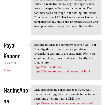
noticed a reduction in my daytime angst, which
was an unexpected but acceptable bonus. The
partiality was a bit rough, but nothing intolerable.
Comprehensive, CBD has been a game-changer in
compensation my siesta and uneasiness issues, and
I'm appreciative to keep discovered its benefits.
Payal
Desiring to sense the extremity of love? Well, our
Desiring to sense the
Chandigarh Escorts are the best providers of
Kapoor
lovemaking sessions to the customers. Well, you
should not take your sexual desires lightly. There
is more into it.
17.06.2024
https://chdescorts.com
Adres
https://chdescorts.com/zirakpur-escorts.html
NadineAno
CBD exceeded my expectations in every way
CBD exceeded my expectations
thanks. I've struggled with insomnia in the interest
na
years, and after infuriating CBD like
https://www.cornbreadhemp.com/products/full-