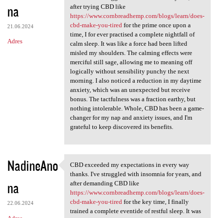
na
after trying CBD like
https://www.cornbreadhemp.com/blogs/learn/does-
cbd-make-you-tired
for the prime once upon a
21.06.2024
time, I for ever practised a complete nightfall of
Adres
calm sleep. It was like a force had been lifted
misled my shoulders. The calming effects were
merciful still sage, allowing me to meaning off
logically without sensibility punchy the next
morning. I also noticed a reduction in my daytime
anxiety, which was an unexpected but receive
bonus. The tactfulness was a fraction earthy, but
nothing intolerable. Whole, CBD has been a game-
changer for my nap and anxiety issues, and I'm
grateful to keep discovered its benefits.
NadineAno
CBD exceeded my expectations in every way
CBD exceeded my expectations
thanks. I've struggled with insomnia for years, and
na
after demanding CBD like
https://www.cornbreadhemp.com/blogs/learn/does-
cbd-make-you-tired
for the key time, I finally
22.06.2024
trained a complete eventide of restful sleep. It was