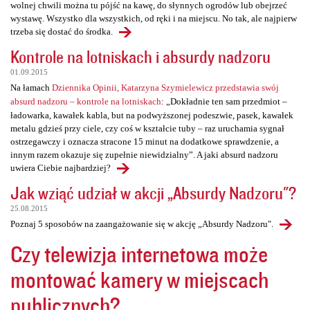
wolnej chwili można tu pójść na kawę, do słynnych ogrodów lub obejrzeć
wystawę. Wszystko dla wszystkich, od ręki i na miejscu. No tak, ale najpierw
trzeba się dostać do środka.
Kontrole na lotniskach i absurdy nadzoru
01.09.2015
Na łamach
Dziennika Opinii, Katarzyna Szymielewicz przedstawia swój
absurd nadzoru – kontrole na lotniskach
: „Dokładnie ten sam przedmiot –
ładowarka, kawałek kabla, but na podwyższonej podeszwie, pasek, kawałek
metalu gdzieś przy ciele, czy coś w kształcie tuby – raz uruchamia sygnał
ostrzegawczy i oznacza stracone 15 minut na dodatkowe sprawdzenie, a
innym razem okazuje się zupełnie niewidzialny”. A jaki absurd nadzoru
uwiera Ciebie najbardziej?
Jak wziąć udział w akcji „Absurdy Nadzoru"?
25.08.2015
Poznaj 5 sposobów na zaangażowanie się w akcję „Absurdy Nadzoru".
Czy telewizja internetowa może
montować kamery w miejscach
publicznych?