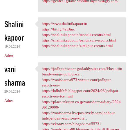
https://genteel-giraffe-w58llm.mystrikingly.com/
Shalini
https://www.shalinikapoor.in
https://www.shalinikapoor.in
https://bit.ly/4aSJiuc
kapoor
https://shalinikapoor.in/mohali-escorts.html
https://shalinikapoor.in/panchkula-escorts.html
https://shalinikapoor.in/zirakpur-escorts.html
19.06.2024
Adres
vani
https://jodhpurescorts.godaddysites.com/f/beautifu
https://jodhpurescorts
l-and-young-jodhpur-ca...
sharma
https://vanisharma973.wixsite.com/jodhpur-
escorts-serv
https://hdhdfhfd.blogspot.com/2024/06/jodhpur-
20.06.2024
escorts-service.html
Adres
https://plaza.rakuten.co.jp/vanisharma/diary/2024
06120000/
https://vanisharma.livepositively.com/jodhpur-
independent-escort-or-kota...
https://ekonty.com/blogs/view/55731
https://vanisharma98.bloggersdelight.dk/live-an-