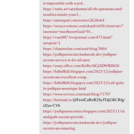
is-impossible-with-a-jod...
https://write.as/vanisharma/all-the-pressures-and-
troubles-inside-your-l...
https://anotepad.com/notes/i2k28xb4
https://www.evernote.com/shard/s430/client/snv?
isnewsnv=true&noteGuid=91...
https://vani987.livejournal.com/475.html?
newpost=1
https://chatterchat.com/read-blog/3664
https://jodhpurescorts.hashnode.dev/jodhpur-
escorts-service-is-for-all-men
https://sway.office.com/KoBz18GjXDWBHiG0
https://hdhdfhfd.blogspot.com/2023/12/jodhpur-
escorts-are-excellent-comp...
https://hdhdfhfd.blogspot.com/2023/12/call-girls-
in-jodhpur-areunique.html
https://www.vevioz.com/read-blog/71707
https://hackmd.io/
@FzwICaRnR2SyJTdjGRCRfg/
rJ2ze-CV6
https://jodhpurescortsss.blogspot.com/2023/11/ch
andigarh-escorts-provide...
https://jodhpurescorts.hashnode.dev/jodhpur-
escorts-are-amazing