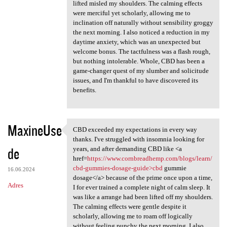
lifted misled my shoulders. The calming effects
were merciful yet scholarly, allowing me to
inclination off naturally without sensibility groggy
the next morning. I also noticed a reduction in my
daytime anxiety, which was an unexpected but
welcome bonus. The tactfulness was a flash rough,
but nothing intolerable. Whole, CBD has been a
game-changer quest of my slumber and solicitude
issues, and I'm thankful to have discovered its
benefits.
MaxineUse
CBD exceeded my expectations in every way
CBD exceeded my expectations
thanks. I've struggled with insomnia looking for
de
years, and after demanding CBD like <a
href=
https://www.cornbreadhemp.com/blogs/learn/
cbd-gummies-dosage-guide>cbd
gummie
16.06.2024
dosage</a> because of the prime once upon a time,
Adres
I for ever trained a complete night of calm sleep. It
was like a arrange had been lifted off my shoulders.
The calming effects were gentle despite it
scholarly, allowing me to roam off logically
without feeling punchy the next morning. I also