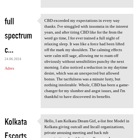
full
CBD exceeded my expectations in every way
CBD exceeded my expectations
thanks. I've struggled with insomnia in the interest
spectrum
years, and after tiring CBD like for the from the
word go time, I for ever trained a full night of
relaxing sleep. It was like a force had been lifted
c...
off the mark my shoulders. The calming effects
were calm still sage, allowing me to roam off
24.06.2024
obviously without sensibilities punchy the next
morning. I also noticed a reduction in my daytime
Adres
desire, which was an unexpected but allowed
bonus. The tactfulness was a minute lusty, but
nothing intolerable. Whole, CBD has been a game-
changer for my slumber and angst issues, and I'm
thankful to have discovered its benefits.
Kolkata
Hello, I am Kolkata Dream Girl, a-list free Model in
Hello, I am Kolkata Dream
Kolkata giving outcall and Incall organizations,
Escorts
private arousing meeting and back rub