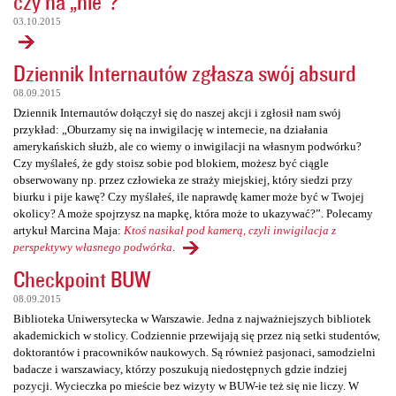
czy na „nie”?
03.10.2015
Dziennik Internautów zgłasza swój absurd
08.09.2015
Dziennik Internautów dołączył się do naszej akcji i zgłosił nam swój
przykład: „Oburzamy się na inwigilację w internecie, na działania
amerykańskich służb, ale co wiemy o inwigilacji na własnym podwórku?
Czy myślałeś, że gdy stoisz sobie pod blokiem, możesz być ciągle
obserwowany np. przez człowieka ze straży miejskiej, który siedzi przy
biurku i pije kawę? Czy myślałeś, ile naprawdę kamer może być w Twojej
okolicy? A może spojrzysz na mapkę, która może to ukazywać?”. Polecamy
artykuł Marcina Maja:
Ktoś nasikał pod kamerą, czyli inwigilacja z
perspektywy własnego podwórka
.
Checkpoint BUW
08.09.2015
Biblioteka Uniwersytecka w Warszawie. Jedna z najważniejszych bibliotek
akademickich w stolicy. Codziennie przewijają się przez nią setki studentów,
doktorantów i pracowników naukowych. Są również pasjonaci, samodzielni
badacze i warszawiacy, którzy poszukują niedostępnych gdzie indziej
pozycji. Wycieczka po mieście bez wizyty w BUW-ie też się nie liczy. W