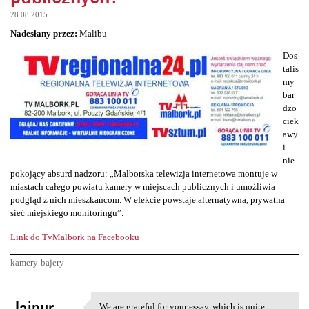
28.08.2015
Nadesłany przez:
Malibu
Dos
taliś
my
bar
dzo
ciek
awy
i
nie
pokojący absurd nadzoru: „Malborska telewizja internetowa montuje w
miastach całego powiatu kamery w miejscach publicznych i umożliwia
podgląd z nich mieszkańcom. W efekcie powstaje alternatywna, prywatna
sieć miejskiego monitoringu”.
Link do TvMalbork na Facebooku
kamery-bajery
K
Jaipur
We are grateful for your essay, which is quite