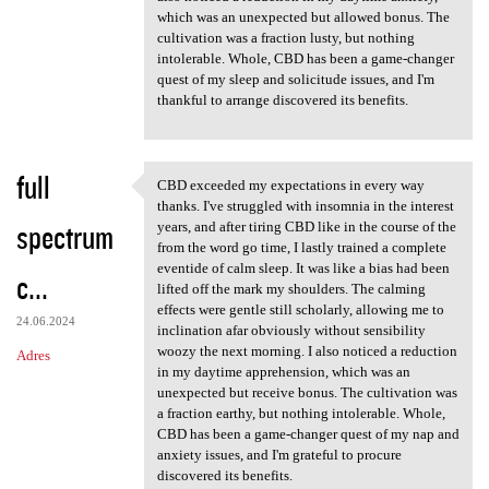
which was an unexpected but allowed bonus. The
cultivation was a fraction lusty, but nothing
intolerable. Whole, CBD has been a game-changer
quest of my sleep and solicitude issues, and I'm
thankful to arrange discovered its benefits.
full
CBD exceeded my expectations in every way
CBD exceeded my expectations
thanks. I've struggled with insomnia in the interest
spectrum
years, and after tiring CBD like in the course of the
from the word go time, I lastly trained a complete
eventide of calm sleep. It was like a bias had been
c...
lifted off the mark my shoulders. The calming
effects were gentle still scholarly, allowing me to
24.06.2024
inclination afar obviously without sensibility
woozy the next morning. I also noticed a reduction
Adres
in my daytime apprehension, which was an
unexpected but receive bonus. The cultivation was
a fraction earthy, but nothing intolerable. Whole,
CBD has been a game-changer quest of my nap and
anxiety issues, and I'm grateful to procure
discovered its benefits.