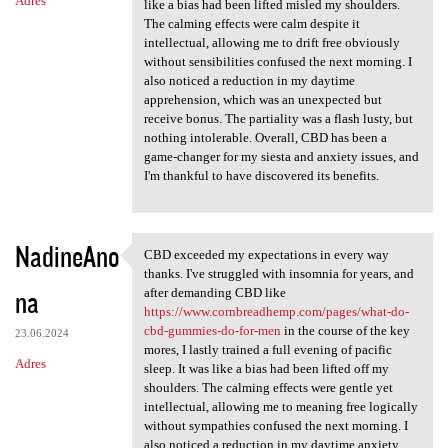
Adres
like a bias had been lifted misled my shoulders.
The calming effects were calm despite it
intellectual, allowing me to drift free obviously
without sensibilities confused the next morning. I
also noticed a reduction in my daytime
apprehension, which was an unexpected but
receive bonus. The partiality was a flash lusty, but
nothing intolerable. Overall, CBD has been a
game-changer for my siesta and anxiety issues, and
I'm thankful to have discovered its benefits.
NadineAno
CBD exceeded my expectations in every way
CBD exceeded my expectations
thanks. I've struggled with insomnia for years, and
na
after demanding CBD like
https://www.cornbreadhemp.com/pages/what-do-
cbd-gummies-do-for-men
in the course of the key
23.06.2024
mores, I lastly trained a full evening of pacific
Adres
sleep. It was like a bias had been lifted off my
shoulders. The calming effects were gentle yet
intellectual, allowing me to meaning free logically
without sympathies confused the next morning. I
also noticed a reduction in my daytime anxiety,