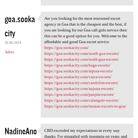
goa.sooka
Are you looking for the most renowned escort
Are you looking for the most
agency in Goa that is the cheapest and the best, if
city
you are looking for our Goa call girls service then
this can be a good option for you. Welcome to the
affordable and good Goa escort service.
20.06.2024
https://goa.sookacity.com/
Adres
https://goa.sookacity.com/south-goa-escorts/
https://goa.sookacity.com/north-goa-escorts/
https://goa.sookacity.com/baga-escorts/
https://goa.sookacity.com/arpora-escorts/
https://goa.sookacity.com/varca-escorts/
https://goa.sookacity.com/candolim-escorts/
https://goa.sookacity.com/anjuna-escorts/
https://goa.sookacity.com/panjim-escorts/
https://goa.sookacity.com/calangute-escorts/
https://goa.sookacity.com/russian-escorts-in-goa/
NadineAno
CBD exceeded my expectations in every way
CBD exceeded my expectations
thanks. I've struggled with insomnia on years, and