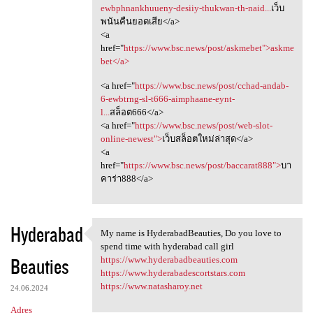
ewbphnankhuueny-desiiy-thukwan-th-naid...
เว็บ
พนันคืนยอดเสีย</a>
<a
href="
https://www.bsc.news/post/askmebet">askme
bet</a>
<a href="
https://www.bsc.news/post/cchad-andab-
6-ewbtrng-sl-t666-aimphaane-eynt-
l...
สล็อต666</a>
<a href="
https://www.bsc.news/post/web-slot-
online-newest">
เว็บสล็อตใหม่ล่าสุด</a>
<a
href="
https://www.bsc.news/post/baccarat888">
บา
คาร่า888</a>
Hyderabad
My name is HyderabadBeauties, Do you love to
My name is HyderabadBeauties,
spend time with hyderabad call girl
Beauties
https://www.hyderabadbeauties.com
https://www.hyderabadescortstars.com
https://www.natasharoy.net
24.06.2024
Adres