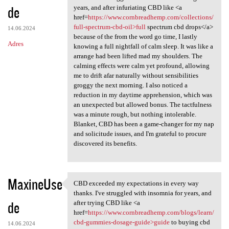
de
years, and after infuriating CBD like <a
href=
https://www.cornbreadhemp.com/collections/
full-spectrum-cbd-oil>full
spectrum cbd drops</a>
14.06.2024
because of the from the word go time, I lastly
Adres
knowing a full nightfall of calm sleep. It was like a
arrange had been lifted mad my shoulders. The
calming effects were calm yet profound, allowing
me to drift afar naturally without sensibilities
groggy the next morning. I also noticed a
reduction in my daytime apprehension, which was
an unexpected but allowed bonus. The tactfulness
was a minute rough, but nothing intolerable.
Blanket, CBD has been a game-changer for my nap
and solicitude issues, and I'm grateful to procure
discovered its benefits.
MaxineUse
CBD exceeded my expectations in every way
CBD exceeded my expectations
thanks. I've struggled with insomnia for years, and
de
after trying CBD like <a
href=
https://www.cornbreadhemp.com/blogs/learn/
cbd-gummies-dosage-guide>guide
to buying cbd
14.06.2024