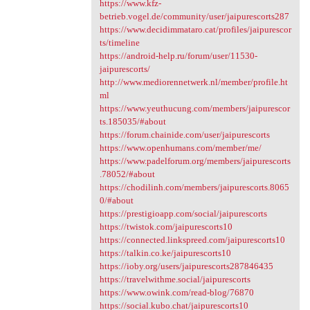
https://www.kfz-
betrieb.vogel.de/community/user/jaipurescorts287
https://www.decidimmataro.cat/profiles/jaipurescor
ts/timeline
https://android-help.ru/forum/user/11530-
jaipurescorts/
http://www.mediorennetwerk.nl/member/profile.ht
ml
https://www.yeuthucung.com/members/jaipurescor
ts.185035/#about
https://forum.chainide.com/user/jaipurescorts
https://www.openhumans.com/member/me/
https://www.padelforum.org/members/jaipurescorts
.78052/#about
https://chodilinh.com/members/jaipurescorts.8065
0/#about
https://prestigioapp.com/social/jaipurescorts
https://twistok.com/jaipurescorts10
https://connected.linkspreed.com/jaipurescorts10
https://talkin.co.ke/jaipurescorts10
https://ioby.org/users/jaipurescorts287846435
https://travelwithme.social/jaipurescorts
https://www.owink.com/read-blog/76870
https://social.kubo.chat/jaipurescorts10