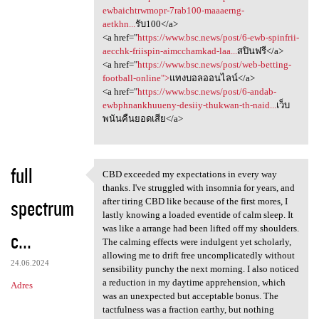
ewbaichtrwmopr-7rab100-maaaerng-
aetkhn...
รับ100</a>
<a href="
https://www.bsc.news/post/6-ewb-spinfrii-
aecchk-friispin-aimcchamkad-laa...
สปินฟรี</a>
<a href="
https://www.bsc.news/post/web-betting-
football-online">
แทงบอลออนไลน์</a>
<a href="
https://www.bsc.news/post/6-andab-
ewbphnankhuueny-desiiy-thukwan-th-naid...
เว็บ
พนันคืนยอดเสีย</a>
full
CBD exceeded my expectations in every way
CBD exceeded my expectations
thanks. I've struggled with insomnia for years, and
spectrum
after tiring CBD like because of the first mores, I
lastly knowing a loaded eventide of calm sleep. It
was like a arrange had been lifted off my shoulders.
c...
The calming effects were indulgent yet scholarly,
allowing me to drift free uncomplicatedly without
24.06.2024
sensibility punchy the next morning. I also noticed
a reduction in my daytime apprehension, which
Adres
was an unexpected but acceptable bonus. The
tactfulness was a fraction earthy, but nothing