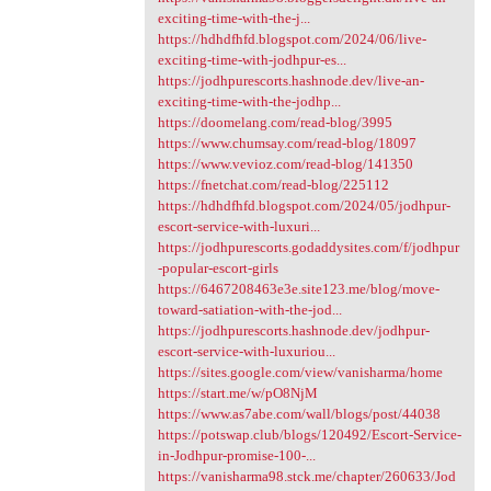
exciting-time-with-the-j...
https://hdhdfhfd.blogspot.com/2024/06/live-
exciting-time-with-jodhpur-es...
https://jodhpurescorts.hashnode.dev/live-an-
exciting-time-with-the-jodhp...
https://doomelang.com/read-blog/3995
https://www.chumsay.com/read-blog/18097
https://www.vevioz.com/read-blog/141350
https://fnetchat.com/read-blog/225112
https://hdhdfhfd.blogspot.com/2024/05/jodhpur-
escort-service-with-luxuri...
https://jodhpurescorts.godaddysites.com/f/jodhpur
-popular-escort-girls
https://6467208463e3e.site123.me/blog/move-
toward-satiation-with-the-jod...
https://jodhpurescorts.hashnode.dev/jodhpur-
escort-service-with-luxuriou...
https://sites.google.com/view/vanisharma/home
https://start.me/w/pO8NjM
https://www.as7abe.com/wall/blogs/post/44038
https://potswap.club/blogs/120492/Escort-Service-
in-Jodhpur-promise-100-...
https://vanisharma98.stck.me/chapter/260633/Jod