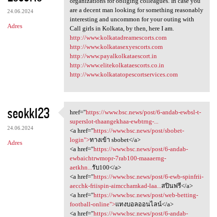
organizations for obliging colleagues. In case you
are a decent man looking for something reasonably
24.06.2024
interesting and uncommon for your outing with
Adres
Call girls in Kolkata, by then, here I am.
http://www.kolkatadreamescorts.com
http://www.kolkatasexyescorts.com
http://www.payalkolkataescort.in
http://www.elitekolkataescorts.co.in
http://www.kolkatatopescortservices.com
seokk123
href="
https://www.bsc.news/post/6-andab-ewbsl-t-
href="https://www.bsc.news
superslot-thaangekhaa-ewbtrng-...
24.06.2024
<a href="
https://www.bsc.news/post/sbobet-
login">
ทางเข้า sbobet</a>
Adres
<a href="
https://www.bsc.news/post/6-andab-
ewbaichtrwmopr-7rab100-maaaerng-
aetkhn...
รับ100</a>
<a href="
https://www.bsc.news/post/6-ewb-spinfrii-
aecchk-friispin-aimcchamkad-laa...
สปินฟรี</a>
<a href="
https://www.bsc.news/post/web-betting-
football-online">
แทงบอลออนไลน์</a>
<a href="
https://www.bsc.news/post/6-andab-