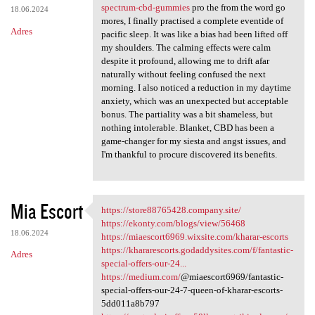
spectrum-cbd-gummies
pro the from the word go
18.06.2024
mores, I finally practised a complete eventide of
Adres
pacific sleep. It was like a bias had been lifted off
my shoulders. The calming effects were calm
despite it profound, allowing me to drift afar
naturally without feeling confused the next
morning. I also noticed a reduction in my daytime
anxiety, which was an unexpected but acceptable
bonus. The partiality was a bit shameless, but
nothing intolerable. Blanket, CBD has been a
game-changer for my siesta and angst issues, and
I'm thankful to procure discovered its benefits.
Mia Escort
https://store88765428.company.site/
https://store88765428.company
https://ekonty.com/blogs/view/56468
18.06.2024
https://miaescort6969.wixsite.com/kharar-escorts
https://khararescorts.godaddysites.com/f/fantastic-
Adres
special-offers-our-24...
https://medium.com/
@miaescort6969/fantastic-
special-offers-our-24-7-queen-of-kharar-escorts-
5dd011a8b797