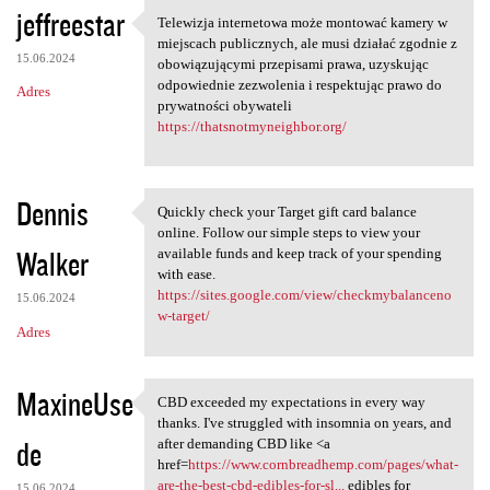
jeffreestar
Telewizja internetowa może montować kamery w
Telewizja internetowa może
miejscach publicznych, ale musi działać zgodnie z
15.06.2024
obowiązującymi przepisami prawa, uzyskując
odpowiednie zezwolenia i respektując prawo do
Adres
prywatności obywateli
https://thatsnotmyneighbor.org/
Dennis
Quickly check your Target gift card balance
Quickly check your Target
online. Follow our simple steps to view your
Walker
available funds and keep track of your spending
with ease.
https://sites.google.com/view/checkmybalanceno
15.06.2024
w-target/
Adres
MaxineUse
CBD exceeded my expectations in every way
CBD exceeded my expectations
thanks. I've struggled with insomnia on years, and
de
after demanding CBD like <a
href=
https://www.cornbreadhemp.com/pages/what-
are-the-best-cbd-edibles-for-sl...
edibles for
15.06.2024