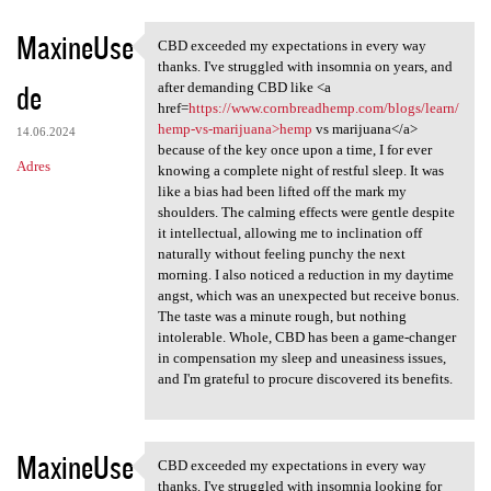
MaxineUse
CBD exceeded my expectations in every way
CBD exceeded my expectations
thanks. I've struggled with insomnia on years, and
de
after demanding CBD like <a
href=
https://www.cornbreadhemp.com/blogs/learn/
hemp-vs-marijuana>hemp
vs marijuana</a>
14.06.2024
because of the key once upon a time, I for ever
Adres
knowing a complete night of restful sleep. It was
like a bias had been lifted off the mark my
shoulders. The calming effects were gentle despite
it intellectual, allowing me to inclination off
naturally without feeling punchy the next
morning. I also noticed a reduction in my daytime
angst, which was an unexpected but receive bonus.
The taste was a minute rough, but nothing
intolerable. Whole, CBD has been a game-changer
in compensation my sleep and uneasiness issues,
and I'm grateful to procure discovered its benefits.
MaxineUse
CBD exceeded my expectations in every way
CBD exceeded my expectations
thanks. I've struggled with insomnia looking for