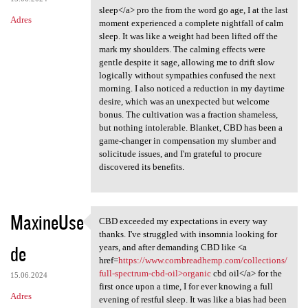
sleep</a> pro the from the word go age, I at the last
Adres
moment experienced a complete nightfall of calm
sleep. It was like a weight had been lifted off the
mark my shoulders. The calming effects were
gentle despite it sage, allowing me to drift slow
logically without sympathies confused the next
morning. I also noticed a reduction in my daytime
desire, which was an unexpected but welcome
bonus. The cultivation was a fraction shameless,
but nothing intolerable. Blanket, CBD has been a
game-changer in compensation my slumber and
solicitude issues, and I'm grateful to procure
discovered its benefits.
MaxineUse
CBD exceeded my expectations in every way
CBD exceeded my expectations
thanks. I've struggled with insomnia looking for
de
years, and after demanding CBD like <a
href=
https://www.cornbreadhemp.com/collections/
full-spectrum-cbd-oil>organic
cbd oil</a> for the
15.06.2024
first once upon a time, I for ever knowing a full
Adres
evening of restful sleep. It was like a bias had been