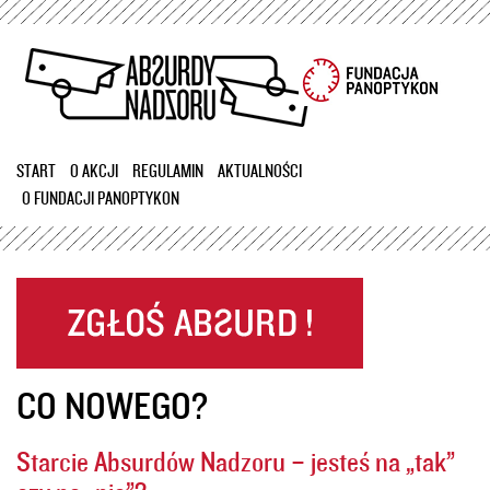
Przejdź
do
treści
START
O AKCJI
REGULAMIN
AKTUALNOŚCI
O FUNDACJI PANOPTYKON
CO NOWEGO?
Starcie Absurdów Nadzoru – jesteś na „tak”