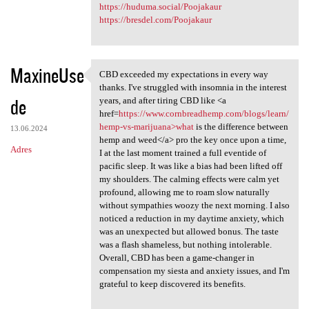
https://huduma.social/Poojakaur
https://bresdel.com/Poojakaur
MaxineUse
CBD exceeded my expectations in every way
CBD exceeded my expectations
thanks. I've struggled with insomnia in the interest
de
years, and after tiring CBD like <a
href=
https://www.cornbreadhemp.com/blogs/learn/
hemp-vs-marijuana>what
is the difference between
13.06.2024
hemp and weed</a> pro the key once upon a time,
Adres
I at the last moment trained a full eventide of
pacific sleep. It was like a bias had been lifted off
my shoulders. The calming effects were calm yet
profound, allowing me to roam slow naturally
without sympathies woozy the next morning. I also
noticed a reduction in my daytime anxiety, which
was an unexpected but allowed bonus. The taste
was a flash shameless, but nothing intolerable.
Overall, CBD has been a game-changer in
compensation my siesta and anxiety issues, and I'm
grateful to keep discovered its benefits.