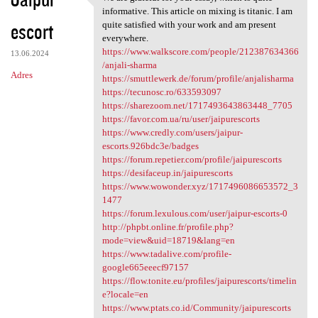
We are grateful for your
o
informative. This article on mixing is titanic. I am
escort
m
quite satisfied with your work and am present
everywhere.
e
https://www.walkscore.com/people/212387634366
13.06.2024
n
/anjali-sharma
Adres
https://smuttlewerk.de/forum/profile/anjalisharma
t
https://tecunosc.ro/633593097
a
https://sharezoom.net/1717493643863448_7705
https://favor.com.ua/ru/user/jaipurescorts
r
https://www.credly.com/users/jaipur-
z
escorts.926bdc3e/badges
https://forum.repetier.com/profile/jaipurescorts
e
https://desifaceup.in/jaipurescorts
https://www.wowonder.xyz/1717496086653572_3
1477
https://forum.lexulous.com/user/jaipur-escorts-0
http://phpbt.online.fr/profile.php?
mode=view&uid=18719&lang=en
https://www.tadalive.com/profile-
google665eeecf97157
https://flow.tonite.eu/profiles/jaipurescorts/timelin
e?locale=en
https://www.ptats.co.id/Community/jaipurescorts