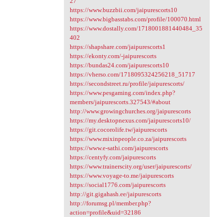
27
https://www.buzzbii.com/jaipurescorts10
https://www.bigbasstabs.com/profile/100070.html
https://www.dostally.com/1718001881440484_35
402
https://shapshare.com/jaipurescorts1
https://ekonty.com/-jaipurescorts
https://bundas24.com/jaipurescorts10
https://vherso.com/1718095324256218_51717
https://secondstreet.ru/profile/jaipurescorts/
https://www.pesgaming.com/index.php?
members/jaipurescorts.327543/#about
http://www.growingchurches.org/jaipurescorts
https://my.desktopnexus.com/jaipurescorts10/
https://git.cocorolife.tw/jaipurescorts
https://www.mixinpeople.co.za/jaipurescorts
https://www.e-sathi.com/jaipurescorts
https://centyfy.com/jaipurescorts
https://www.trainerscity.org/user/jaipurescorts/
https://www.voyage-to.me/jaipurescorts
https://social1776.com/jaipurescorts
http://git.gigahash.ee/jaipurescorts
http://forumsg.pl/member.php?
action=profile&uid=32186