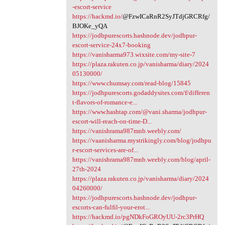
-escort-service
https://hackmd.io/
@FzwICaRnR2SyJTdjGRCRfg/
BJOKe_yQA
https://jodhpurescorts.hashnode.dev/jodhpur-
escort-service-24x7-booking
https://vanisharma973.wixsite.com/my-site-7
https://plaza.rakuten.co.jp/vanisharma/diary/2024
05130000/
https://www.chumsay.com/read-blog/15845
https://jodhpurescorts.godaddysites.com/f/differen
t-flavors-of-romance-e...
https://www.hashtap.com/@vani.sharma/jodhpur-
escort-will-reach-on-time-D...
https://vanishrama987mnb.weebly.com/
https://vaanisharma.mystrikingly.com/blog/jodhpu
r-escort-services-are-of...
https://vanishrama987mnb.weebly.com/blog/april-
27th-2024
https://plaza.rakuten.co.jp/vanisharma/diary/2024
04260000/
https://jodhpurescorts.hashnode.dev/jodhpur-
escorts-can-fulfil-your-erot...
https://hackmd.io/pgNDkFoGROyUU-2rc3PrHQ