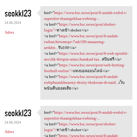
seokk123
href="
https://www.bsc.news/post/6-andab-ewbsl-t-
href="https://www.bsc.news
superslot-thaangekhaa-ewbtrng-...
24.06.2024
<a href="
https://www.bsc.news/post/sbobet-
login">
ทางเข้า sbobet</a>
Adres
<a href="
https://www.bsc.news/post/6-andab-
ewbaichtrwmopr-7rab100-maaaerng-
aetkhn...
รับ100</a>
<a href="
https://www.bsc.news/post/6-ewb-spinfrii-
aecchk-friispin-aimcchamkad-laa...
สปินฟรี</a>
<a href="
https://www.bsc.news/post/web-betting-
football-online">
แทงบอลออนไลน์</a>
<a href="
https://www.bsc.news/post/6-andab-
ewbphnankhuueny-desiiy-thukwan-th-naid...
เว็บ
พนันคืนยอดเสีย</a>
seokk123
href="
https://www.bsc.news/post/6-andab-ewbsl-t-
href="https://www.bsc.news
superslot-thaangekhaa-ewbtrng-...
24.06.2024
<a href="
https://www.bsc.news/post/sbobet-
login">
ทางเข้า sbobet</a>
Adres
<a href="
https://www.bsc.news/post/6-andab-