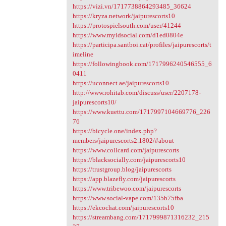
https://vizi.vn/1717738864293485_36624
https://kryza.network/jaipurescorts10
https://protospielsouth.com/user/41244
https://www.myidsocial.com/d1ed0804e
https://participa.santboi.cat/profiles/jaipurescorts/t
imeline
https://followingbook.com/1717996240546555_6
0411
https://uconnect.ae/jaipurescorts10
http://www.rohitab.com/discuss/user/2207178-
jaipurescorts10/
https://www.kuettu.com/1717997104669776_226
76
https://bicycle.one/index.php?
members/jaipurescorts2.1802/#about
https://www.collcard.com/jaipurescorts
https://blacksocially.com/jaipurescorts10
https://trustgroup.blog/jaipurescorts
https://app.blazefly.com/jaipurescorts
https://www.tribewoo.com/jaipurescorts
https://www.social-vape.com/135b75fba
https://ekcochat.com/jaipurescorts10
https://streambang.com/1717999871316232_215