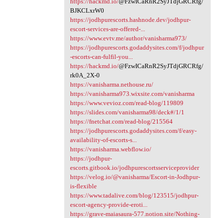
https://hackmd.io/
@FzwICaRnR2SyJTdjGRCRfg/
BJKCLxrW0
https://jodhpurescorts.hashnode.dev/jodhpur-
escort-services-are-offered-...
https://www.evtv.me/author/vanisharma973/
https://jodhpurescorts.godaddysites.com/f/jodhpur
-escorts-can-fulfil-you...
https://hackmd.io/
@FzwICaRnR2SyJTdjGRCRfg/
rk0A_2X-0
https://vanisharma.nethouse.ru/
https://vanisharma973.wixsite.com/vanisharma
https://www.vevioz.com/read-blog/119809
https://slides.com/vanisharma98/deck#/1/1
https://fnetchat.com/read-blog/215564
https://jodhpurescorts.godaddysites.com/f/easy-
availability-of-escorts-s...
https://vanisharma.webflow.io/
https://jodhpur-
escorts.gitbook.io/jodhpurescortsserviceprovider
https://velog.io/@vanisharma/Escort-in-Jodhpur-
is-flexible
https://www.tadalive.com/blog/123515/jodhpur-
escort-agency-provide-eroti...
https://grave-maiasaura-577.notion.site/Nothing-